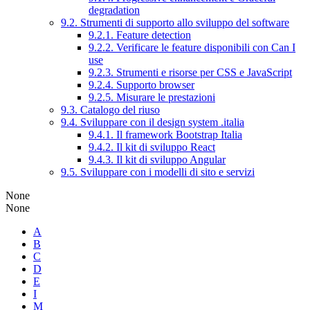
degradation
9.2. Strumenti di supporto allo sviluppo del software
9.2.1. Feature detection
9.2.2. Verificare le feature disponibili con Can I
use
9.2.3. Strumenti e risorse per CSS e JavaScript
9.2.4. Supporto browser
9.2.5. Misurare le prestazioni
9.3. Catalogo del riuso
9.4. Sviluppare con il design system .italia
9.4.1. Il framework Bootstrap Italia
9.4.2. Il kit di sviluppo React
9.4.3. Il kit di sviluppo Angular
9.5. Sviluppare con i modelli di sito e servizi
None
None
A
B
C
D
E
I
M