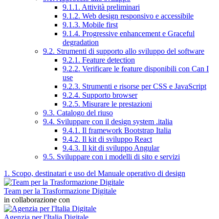
9.1.1. Attività preliminari
9.1.2. Web design responsivo e accessibile
9.1.3. Mobile first
9.1.4. Progressive enhancement e Graceful
degradation
9.2. Strumenti di supporto allo sviluppo del software
9.2.1. Feature detection
9.2.2. Verificare le feature disponibili con Can I
use
9.2.3. Strumenti e risorse per CSS e JavaScript
9.2.4. Supporto browser
9.2.5. Misurare le prestazioni
9.3. Catalogo del riuso
9.4. Sviluppare con il design system .italia
9.4.1. Il framework Bootstrap Italia
9.4.2. Il kit di sviluppo React
9.4.3. Il kit di sviluppo Angular
9.5. Sviluppare con i modelli di sito e servizi
1. Scopo, destinatari e uso del Manuale operativo di design
Team per la Trasformazione Digitale
in collaborazione con
Agenzia per l'Italia Digitale