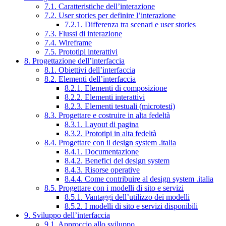
7.1. Caratteristiche dell’interazione
7.2. User stories per definire l’interazione
7.2.1. Differenza tra scenari e user stories
7.3. Flussi di interazione
7.4. Wireframe
7.5. Prototipi interattivi
8. Progettazione dell’interfaccia
8.1. Obiettivi dell’interfaccia
8.2. Elementi dell’interfaccia
8.2.1. Elementi di composizione
8.2.2. Elementi interattivi
8.2.3. Elementi testuali (microtesti)
8.3. Progettare e costruire in alta fedeltà
8.3.1. Layout di pagina
8.3.2. Prototipi in alta fedeltà
8.4. Progettare con il design system .italia
8.4.1. Documentazione
8.4.2. Benefici del design system
8.4.3. Risorse operative
8.4.4. Come contribuire al design system .italia
8.5. Progettare con i modelli di sito e servizi
8.5.1. Vantaggi dell’utilizzo dei modelli
8.5.2. I modelli di sito e servizi disponibili
9. Sviluppo dell’interfaccia
9.1. Approccio allo sviluppo