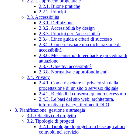
2.2. L’approccio progettuale
2.2.1. Buone pratiche
2.2.2. Principi
2.3. Accessibilità
2.3.1. Definizione
2.3.2. Accessibilità by design
2.3.3. Principi per l’accessibilità
2.3.4. Linee guida e criteri di successo
2.3.5. Come rilasciare una dichiarazione di
accessibilità
2.3.6. Meccanismo di feedback e procedura di
attuazione
2.3.7. Obiettivi accessibilità
2.3.8. Normativa e approfondimenti
2.4. Privacy
2.4.1. Come rispettare la privacy sin dalla
progettazione di un sito o servizio digitale
2.4.2. Richiedi il consenso quando necessario
2.4.3. Le basi del sito web: architettura,
informativa privacy, riferimenti DPO
3. Pianificazione, gestione e strategia
3.1. Obiettivi del progetto
3.2. Tipologie di progetti
3.2.1. Tipologie di progetto in base agli attori
coinvolti nel servizio