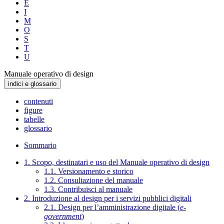
E
I
M
O
S
T
U
Manuale operativo di design
indici e glossario
contenuti
figure
tabelle
glossario
Sommario
1. Scopo, destinatari e uso del Manuale operativo di design
1.1. Versionamento e storico
1.2. Consultazione del manuale
1.3. Contribuisci al manuale
2. Introduzione al design per i servizi pubblici digitali
2.1. Design per l’amministrazione digitale (
e-
government
)