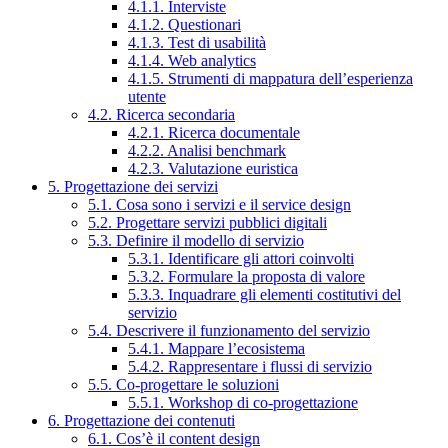
4.1.1. Interviste
4.1.2. Questionari
4.1.3. Test di usabilità
4.1.4. Web analytics
4.1.5. Strumenti di mappatura dell’esperienza
utente
4.2. Ricerca secondaria
4.2.1. Ricerca documentale
4.2.2. Analisi benchmark
4.2.3. Valutazione euristica
5. Progettazione dei servizi
5.1. Cosa sono i servizi e il service design
5.2. Progettare servizi pubblici digitali
5.3. Definire il modello di servizio
5.3.1. Identificare gli attori coinvolti
5.3.2. Formulare la proposta di valore
5.3.3. Inquadrare gli elementi costitutivi del
servizio
5.4. Descrivere il funzionamento del servizio
5.4.1. Mappare l’ecosistema
5.4.2. Rappresentare i flussi di servizio
5.5. Co-progettare le soluzioni
5.5.1. Workshop di co-progettazione
6. Progettazione dei contenuti
6.1. Cos’è il content design