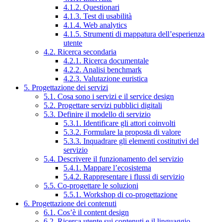
4.1.2. Questionari
4.1.3. Test di usabilità
4.1.4. Web analytics
4.1.5. Strumenti di mappatura dell’esperienza
utente
4.2. Ricerca secondaria
4.2.1. Ricerca documentale
4.2.2. Analisi benchmark
4.2.3. Valutazione euristica
5. Progettazione dei servizi
5.1. Cosa sono i servizi e il service design
5.2. Progettare servizi pubblici digitali
5.3. Definire il modello di servizio
5.3.1. Identificare gli attori coinvolti
5.3.2. Formulare la proposta di valore
5.3.3. Inquadrare gli elementi costitutivi del
servizio
5.4. Descrivere il funzionamento del servizio
5.4.1. Mappare l’ecosistema
5.4.2. Rappresentare i flussi di servizio
5.5. Co-progettare le soluzioni
5.5.1. Workshop di co-progettazione
6. Progettazione dei contenuti
6.1. Cos’è il content design
6.2. Ricerca utente sui contenuti e il linguaggio