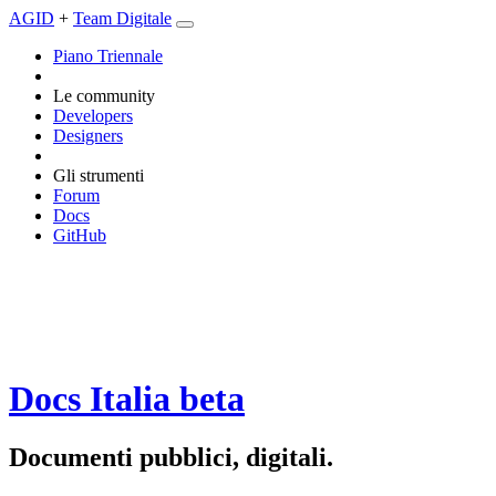
AGID
+
Team Digitale
Piano Triennale
Le community
Developers
Designers
Gli strumenti
Forum
Docs
GitHub
Docs Italia
beta
Documenti pubblici, digitali.