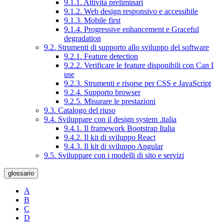
9.1.1. Attività preliminari
9.1.2. Web design responsivo e accessibile
9.1.3. Mobile first
9.1.4. Progressive enhancement e Graceful
degradation
9.2. Strumenti di supporto allo sviluppo del software
9.2.1. Feature detection
9.2.2. Verificare le feature disponibili con Can I
use
9.2.3. Strumenti e risorse per CSS e JavaScript
9.2.4. Supporto browser
9.2.5. Misurare le prestazioni
9.3. Catalogo del riuso
9.4. Sviluppare con il design system .italia
9.4.1. Il framework Bootstrap Italia
9.4.2. Il kit di sviluppo React
9.4.3. Il kit di sviluppo Angular
9.5. Sviluppare con i modelli di sito e servizi
glossario
A
B
C
D