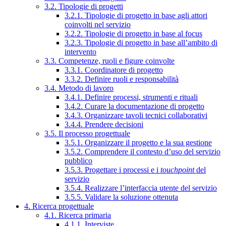
3.2. Tipologie di progetti
3.2.1. Tipologie di progetto in base agli attori
coinvolti nel servizio
3.2.2. Tipologie di progetto in base al focus
3.2.3. Tipologie di progetto in base all’ambito di
intervento
3.3. Competenze, ruoli e figure coinvolte
3.3.1. Coordinatore di progetto
3.3.2. Definire ruoli e responsabilità
3.4. Metodo di lavoro
3.4.1. Definire processi, strumenti e rituali
3.4.2. Curare la documentazione di progetto
3.4.3. Organizzare tavoli tecnici collaborativi
3.4.4. Prendere decisioni
3.5. Il processo progettuale
3.5.1. Organizzare il progetto e la sua gestione
3.5.2. Comprendere il contesto d’uso del servizio
pubblico
3.5.3. Progettare i processi e i
touchpoint
del
servizio
3.5.4. Realizzare l’interfaccia utente del servizio
3.5.5. Validare la soluzione ottenuta
4. Ricerca progettuale
4.1. Ricerca primaria
4.1.1. Interviste