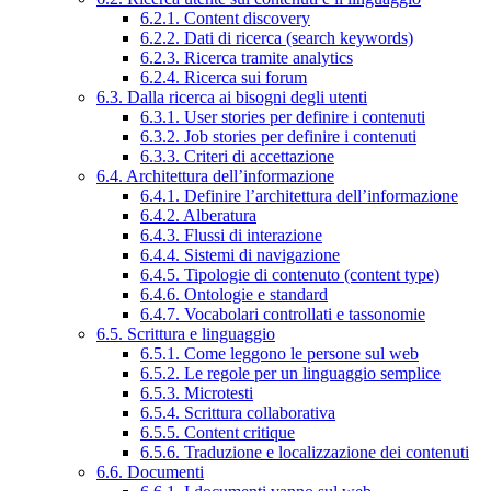
6.2.1. Content discovery
6.2.2. Dati di ricerca (search keywords)
6.2.3. Ricerca tramite analytics
6.2.4. Ricerca sui forum
6.3. Dalla ricerca ai bisogni degli utenti
6.3.1. User stories per definire i contenuti
6.3.2. Job stories per definire i contenuti
6.3.3. Criteri di accettazione
6.4. Architettura dell’informazione
6.4.1. Definire l’architettura dell’informazione
6.4.2. Alberatura
6.4.3. Flussi di interazione
6.4.4. Sistemi di navigazione
6.4.5. Tipologie di contenuto (content type)
6.4.6. Ontologie e standard
6.4.7. Vocabolari controllati e tassonomie
6.5. Scrittura e linguaggio
6.5.1. Come leggono le persone sul web
6.5.2. Le regole per un linguaggio semplice
6.5.3. Microtesti
6.5.4. Scrittura collaborativa
6.5.5. Content critique
6.5.6. Traduzione e localizzazione dei contenuti
6.6. Documenti