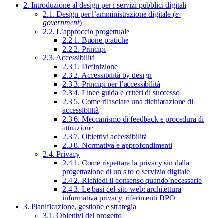
2. Introduzione al design per i servizi pubblici digitali
2.1. Design per l’amministrazione digitale (
e-
government
)
2.2. L’approccio progettuale
2.2.1. Buone pratiche
2.2.2. Principi
2.3. Accessibilità
2.3.1. Definizione
2.3.2. Accessibilità by design
2.3.3. Principi per l’accessibilità
2.3.4. Linee guida e criteri di successo
2.3.5. Come rilasciare una dichiarazione di
accessibilità
2.3.6. Meccanismo di feedback e procedura di
attuazione
2.3.7. Obiettivi accessibilità
2.3.8. Normativa e approfondimenti
2.4. Privacy
2.4.1. Come rispettare la privacy sin dalla
progettazione di un sito o servizio digitale
2.4.2. Richiedi il consenso quando necessario
2.4.3. Le basi del sito web: architettura,
informativa privacy, riferimenti DPO
3. Pianificazione, gestione e strategia
3.1. Obiettivi del progetto