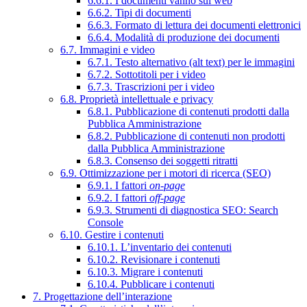
6.6.1. I documenti vanno sul web
6.6.2. Tipi di documenti
6.6.3. Formato di lettura dei documenti elettronici
6.6.4. Modalità di produzione dei documenti
6.7. Immagini e video
6.7.1. Testo alternativo (alt text) per le immagini
6.7.2. Sottotitoli per i video
6.7.3. Trascrizioni per i video
6.8. Proprietà intellettuale e privacy
6.8.1. Pubblicazione di contenuti prodotti dalla
Pubblica Amministrazione
6.8.2. Pubblicazione di contenuti non prodotti
dalla Pubblica Amministrazione
6.8.3. Consenso dei soggetti ritratti
6.9. Ottimizzazione per i motori di ricerca (SEO)
6.9.1. I fattori
on-page
6.9.2. I fattori
off-page
6.9.3. Strumenti di diagnostica SEO: Search
Console
6.10. Gestire i contenuti
6.10.1. L’inventario dei contenuti
6.10.2. Revisionare i contenuti
6.10.3. Migrare i contenuti
6.10.4. Pubblicare i contenuti
7. Progettazione dell’interazione