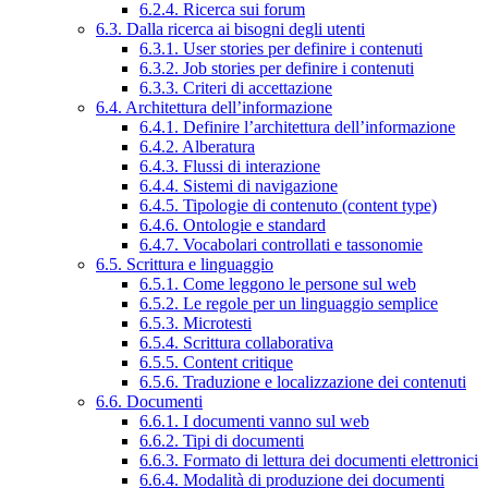
6.2.4. Ricerca sui forum
6.3. Dalla ricerca ai bisogni degli utenti
6.3.1. User stories per definire i contenuti
6.3.2. Job stories per definire i contenuti
6.3.3. Criteri di accettazione
6.4. Architettura dell’informazione
6.4.1. Definire l’architettura dell’informazione
6.4.2. Alberatura
6.4.3. Flussi di interazione
6.4.4. Sistemi di navigazione
6.4.5. Tipologie di contenuto (content type)
6.4.6. Ontologie e standard
6.4.7. Vocabolari controllati e tassonomie
6.5. Scrittura e linguaggio
6.5.1. Come leggono le persone sul web
6.5.2. Le regole per un linguaggio semplice
6.5.3. Microtesti
6.5.4. Scrittura collaborativa
6.5.5. Content critique
6.5.6. Traduzione e localizzazione dei contenuti
6.6. Documenti
6.6.1. I documenti vanno sul web
6.6.2. Tipi di documenti
6.6.3. Formato di lettura dei documenti elettronici
6.6.4. Modalità di produzione dei documenti