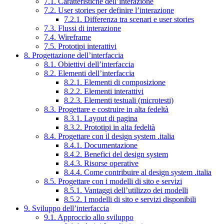
7.1. Caratteristiche dell’interazione
7.2. User stories per definire l’interazione
7.2.1. Differenza tra scenari e user stories
7.3. Flussi di interazione
7.4. Wireframe
7.5. Prototipi interattivi
8. Progettazione dell’interfaccia
8.1. Obiettivi dell’interfaccia
8.2. Elementi dell’interfaccia
8.2.1. Elementi di composizione
8.2.2. Elementi interattivi
8.2.3. Elementi testuali (microtesti)
8.3. Progettare e costruire in alta fedeltà
8.3.1. Layout di pagina
8.3.2. Prototipi in alta fedeltà
8.4. Progettare con il design system .italia
8.4.1. Documentazione
8.4.2. Benefici del design system
8.4.3. Risorse operative
8.4.4. Come contribuire al design system .italia
8.5. Progettare con i modelli di sito e servizi
8.5.1. Vantaggi dell’utilizzo dei modelli
8.5.2. I modelli di sito e servizi disponibili
9. Sviluppo dell’interfaccia
9.1. Approccio allo sviluppo