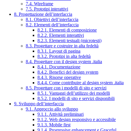
7.4. Wireframe
7.5. Prototipi interattivi
8. Progettazione dell’interfaccia
8.1. Obiettivi dell’interfaccia
8.2. Elementi dell’interfaccia
8.2.1. Elementi di composizione
8.2.2. Elementi interattivi
8.2.3. Elementi testuali (microtesti)
8.3. Progettare e costruire in alta fedeltà
8.3.1. Layout di pagina
8.3.2. Prototipi in alta fedeltà
8.4. Progettare con il design system .italia
8.4.1. Documentazione
8.4.2. Benefici del design system
8.4.3. Risorse operative
8.4.4. Come contribuire al design system .italia
8.5. Progettare con i modelli di sito e servizi
8.5.1. Vantaggi dell’utilizzo dei modelli
8.5.2. I modelli di sito e servizi disponibili
9. Sviluppo dell’interfaccia
9.1. Approccio allo sviluppo
9.1.1. Attività preliminari
9.1.2. Web design responsivo e accessibile
9.1.3. Mobile first
9.1.4. Progressive enhancement e Graceful