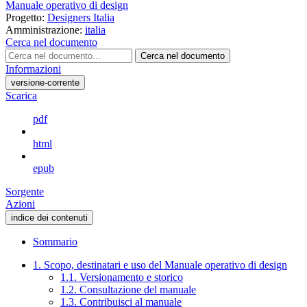
Manuale operativo di design
Progetto:
Designers Italia
Amministrazione:
italia
Cerca nel documento
Cerca nel documento
Informazioni
versione-corrente
Scarica
pdf
html
epub
Sorgente
Azioni
indice dei contenuti
Sommario
1. Scopo, destinatari e uso del Manuale operativo di design
1.1. Versionamento e storico
1.2. Consultazione del manuale
1.3. Contribuisci al manuale