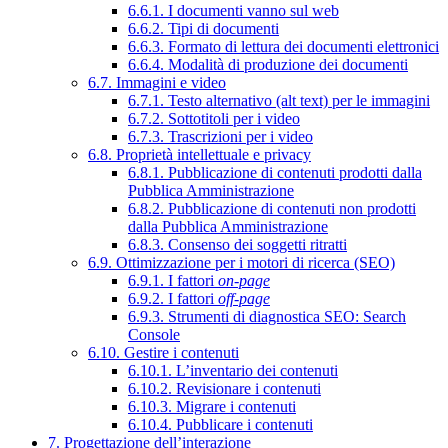
6.6.1. I documenti vanno sul web
6.6.2. Tipi di documenti
6.6.3. Formato di lettura dei documenti elettronici
6.6.4. Modalità di produzione dei documenti
6.7. Immagini e video
6.7.1. Testo alternativo (alt text) per le immagini
6.7.2. Sottotitoli per i video
6.7.3. Trascrizioni per i video
6.8. Proprietà intellettuale e privacy
6.8.1. Pubblicazione di contenuti prodotti dalla
Pubblica Amministrazione
6.8.2. Pubblicazione di contenuti non prodotti
dalla Pubblica Amministrazione
6.8.3. Consenso dei soggetti ritratti
6.9. Ottimizzazione per i motori di ricerca (SEO)
6.9.1. I fattori
on-page
6.9.2. I fattori
off-page
6.9.3. Strumenti di diagnostica SEO: Search
Console
6.10. Gestire i contenuti
6.10.1. L’inventario dei contenuti
6.10.2. Revisionare i contenuti
6.10.3. Migrare i contenuti
6.10.4. Pubblicare i contenuti
7. Progettazione dell’interazione