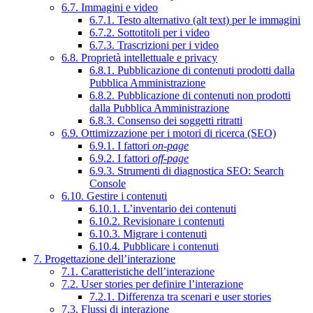
6.7. Immagini e video
6.7.1. Testo alternativo (alt text) per le immagini
6.7.2. Sottotitoli per i video
6.7.3. Trascrizioni per i video
6.8. Proprietà intellettuale e privacy
6.8.1. Pubblicazione di contenuti prodotti dalla
Pubblica Amministrazione
6.8.2. Pubblicazione di contenuti non prodotti
dalla Pubblica Amministrazione
6.8.3. Consenso dei soggetti ritratti
6.9. Ottimizzazione per i motori di ricerca (SEO)
6.9.1. I fattori
on-page
6.9.2. I fattori
off-page
6.9.3. Strumenti di diagnostica SEO: Search
Console
6.10. Gestire i contenuti
6.10.1. L’inventario dei contenuti
6.10.2. Revisionare i contenuti
6.10.3. Migrare i contenuti
6.10.4. Pubblicare i contenuti
7. Progettazione dell’interazione
7.1. Caratteristiche dell’interazione
7.2. User stories per definire l’interazione
7.2.1. Differenza tra scenari e user stories
7.3. Flussi di interazione