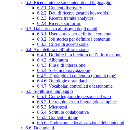
6.2. Ricerca utente sui contenuti e il linguaggio
6.2.1. Content discovery
6.2.2. Dati di ricerca (search keywords)
6.2.3. Ricerca tramite analytics
6.2.4. Ricerca sui forum
6.3. Dalla ricerca ai bisogni degli utenti
6.3.1. User stories per definire i contenuti
6.3.2. Job stories per definire i contenuti
6.3.3. Criteri di accettazione
6.4. Architettura dell’informazione
6.4.1. Definire l’architettura dell’informazione
6.4.2. Alberatura
6.4.3. Flussi di interazione
6.4.4. Sistemi di navigazione
6.4.5. Tipologie di contenuto (content type)
6.4.6. Ontologie e standard
6.4.7. Vocabolari controllati e tassonomie
6.5. Scrittura e linguaggio
6.5.1. Come leggono le persone sul web
6.5.2. Le regole per un linguaggio semplice
6.5.3. Microtesti
6.5.4. Scrittura collaborativa
6.5.5. Content critique
6.5.6. Traduzione e localizzazione dei contenuti
6.6. Documenti