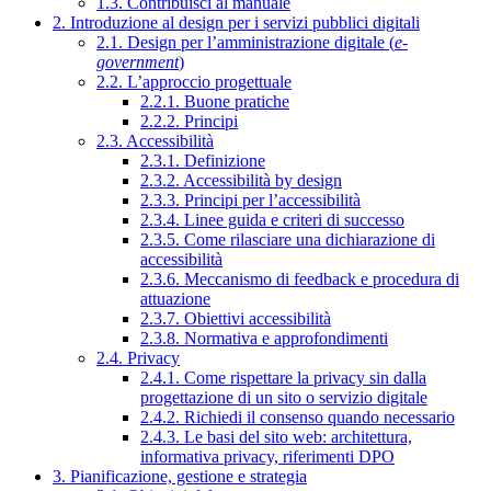
1.3. Contribuisci al manuale
2. Introduzione al design per i servizi pubblici digitali
2.1. Design per l’amministrazione digitale (
e-
government
)
2.2. L’approccio progettuale
2.2.1. Buone pratiche
2.2.2. Principi
2.3. Accessibilità
2.3.1. Definizione
2.3.2. Accessibilità by design
2.3.3. Principi per l’accessibilità
2.3.4. Linee guida e criteri di successo
2.3.5. Come rilasciare una dichiarazione di
accessibilità
2.3.6. Meccanismo di feedback e procedura di
attuazione
2.3.7. Obiettivi accessibilità
2.3.8. Normativa e approfondimenti
2.4. Privacy
2.4.1. Come rispettare la privacy sin dalla
progettazione di un sito o servizio digitale
2.4.2. Richiedi il consenso quando necessario
2.4.3. Le basi del sito web: architettura,
informativa privacy, riferimenti DPO
3. Pianificazione, gestione e strategia