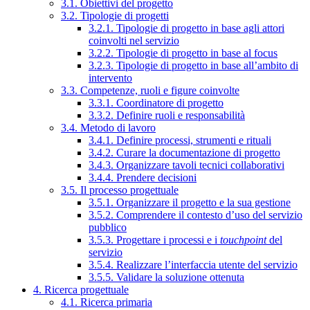
3.1. Obiettivi del progetto
3.2. Tipologie di progetti
3.2.1. Tipologie di progetto in base agli attori
coinvolti nel servizio
3.2.2. Tipologie di progetto in base al focus
3.2.3. Tipologie di progetto in base all’ambito di
intervento
3.3. Competenze, ruoli e figure coinvolte
3.3.1. Coordinatore di progetto
3.3.2. Definire ruoli e responsabilità
3.4. Metodo di lavoro
3.4.1. Definire processi, strumenti e rituali
3.4.2. Curare la documentazione di progetto
3.4.3. Organizzare tavoli tecnici collaborativi
3.4.4. Prendere decisioni
3.5. Il processo progettuale
3.5.1. Organizzare il progetto e la sua gestione
3.5.2. Comprendere il contesto d’uso del servizio
pubblico
3.5.3. Progettare i processi e i
touchpoint
del
servizio
3.5.4. Realizzare l’interfaccia utente del servizio
3.5.5. Validare la soluzione ottenuta
4. Ricerca progettuale
4.1. Ricerca primaria