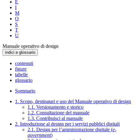
E
I
M
O
S
T
U
Manuale operativo di design
indici e glossario
contenuti
figure
tabelle
glossario
Sommario
1. Scopo, destinatari e uso del Manuale operativo di design
1.1. Versionamento e storico
1.2. Consultazione del manuale
1.3. Contribuisci al manuale
2. Introduzione al design per i servizi pubblici digitali
2.1. Design per l’amministrazione digitale (
e-
government
)