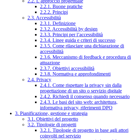
2.2. L’approccio progettuale
2.2.1. Buone pratiche
2.2.2. Principi
2.3. Accessibilità
2.3.1. Definizione
2.3.2. Accessibilità by design
2.3.3. Principi per l’accessibilità
2.3.4. Linee guida e criteri di successo
2.3.5. Come rilasciare una dichiarazione di
accessibilità
2.3.6. Meccanismo di feedback e procedura di
attuazione
2.3.7. Obiettivi accessibilità
2.3.8. Normativa e approfondimenti
2.4. Privacy
2.4.1. Come rispettare la privacy sin dalla
progettazione di un sito o servizio digitale
2.4.2. Richiedi il consenso quando necessario
2.4.3. Le basi del sito web: architettura,
informativa privacy, riferimenti DPO
3. Pianificazione, gestione e strategia
3.1. Obiettivi del progetto
3.2. Tipologie di progetti
3.2.1. Tipologie di progetto in base agli attori
coinvolti nel servizio