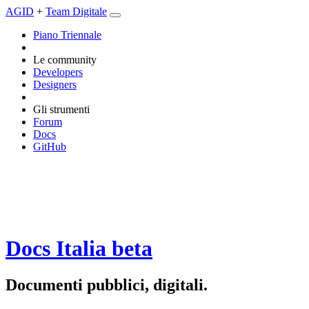
AGID
+
Team Digitale
Piano Triennale
Le community
Developers
Designers
Gli strumenti
Forum
Docs
GitHub
Docs Italia
beta
Documenti pubblici, digitali.