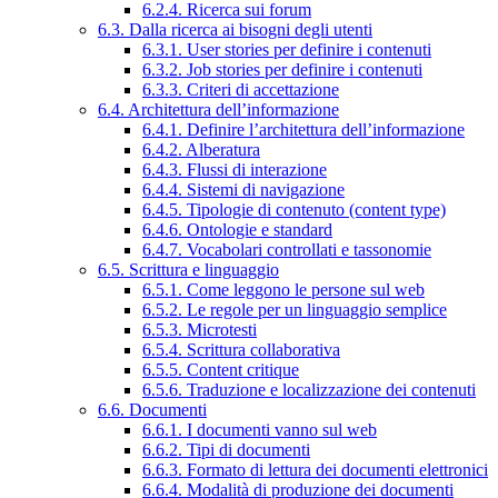
6.2.4. Ricerca sui forum
6.3. Dalla ricerca ai bisogni degli utenti
6.3.1. User stories per definire i contenuti
6.3.2. Job stories per definire i contenuti
6.3.3. Criteri di accettazione
6.4. Architettura dell’informazione
6.4.1. Definire l’architettura dell’informazione
6.4.2. Alberatura
6.4.3. Flussi di interazione
6.4.4. Sistemi di navigazione
6.4.5. Tipologie di contenuto (content type)
6.4.6. Ontologie e standard
6.4.7. Vocabolari controllati e tassonomie
6.5. Scrittura e linguaggio
6.5.1. Come leggono le persone sul web
6.5.2. Le regole per un linguaggio semplice
6.5.3. Microtesti
6.5.4. Scrittura collaborativa
6.5.5. Content critique
6.5.6. Traduzione e localizzazione dei contenuti
6.6. Documenti
6.6.1. I documenti vanno sul web
6.6.2. Tipi di documenti
6.6.3. Formato di lettura dei documenti elettronici
6.6.4. Modalità di produzione dei documenti