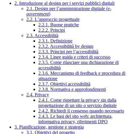
2. Introduzione al design per i servizi pubblici digitali
2.1. Design per l’amministrazione digitale (
e-
government
)
2.2. L’approccio progettuale
2.2.1. Buone pratiche
2.2.2. Principi
2.3. Accessibilità
2.3.1. Definizione
2.3.2. Accessibilità by design
2.3.3. Principi per l’accessibilità
2.3.4. Linee guida e criteri di successo
2.3.5. Come rilasciare una dichiarazione di
accessibilità
2.3.6. Meccanismo di feedback e procedura di
attuazione
2.3.7. Obiettivi accessibilità
2.3.8. Normativa e approfondimenti
2.4. Privacy
2.4.1. Come rispettare la privacy sin dalla
progettazione di un sito o servizio digitale
2.4.2. Richiedi il consenso quando necessario
2.4.3. Le basi del sito web: architettura,
informativa privacy, riferimenti DPO
3. Pianificazione, gestione e strategia
3.1. Obiettivi del progetto