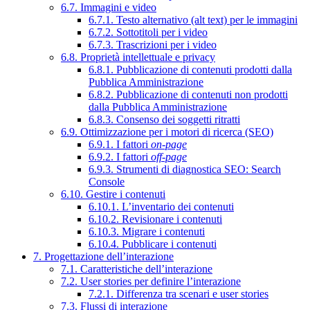
6.7. Immagini e video
6.7.1. Testo alternativo (alt text) per le immagini
6.7.2. Sottotitoli per i video
6.7.3. Trascrizioni per i video
6.8. Proprietà intellettuale e privacy
6.8.1. Pubblicazione di contenuti prodotti dalla
Pubblica Amministrazione
6.8.2. Pubblicazione di contenuti non prodotti
dalla Pubblica Amministrazione
6.8.3. Consenso dei soggetti ritratti
6.9. Ottimizzazione per i motori di ricerca (SEO)
6.9.1. I fattori
on-page
6.9.2. I fattori
off-page
6.9.3. Strumenti di diagnostica SEO: Search
Console
6.10. Gestire i contenuti
6.10.1. L’inventario dei contenuti
6.10.2. Revisionare i contenuti
6.10.3. Migrare i contenuti
6.10.4. Pubblicare i contenuti
7. Progettazione dell’interazione
7.1. Caratteristiche dell’interazione
7.2. User stories per definire l’interazione
7.2.1. Differenza tra scenari e user stories
7.3. Flussi di interazione