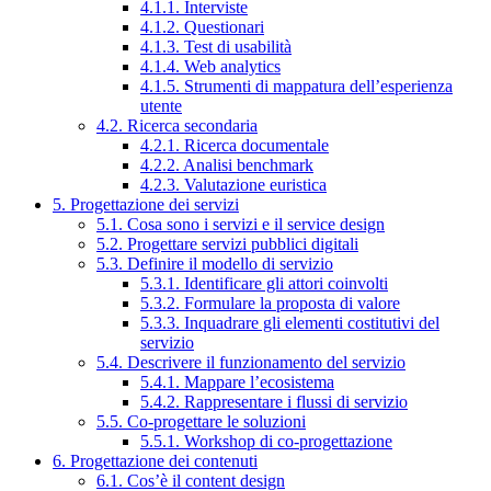
4.1.1. Interviste
4.1.2. Questionari
4.1.3. Test di usabilità
4.1.4. Web analytics
4.1.5. Strumenti di mappatura dell’esperienza
utente
4.2. Ricerca secondaria
4.2.1. Ricerca documentale
4.2.2. Analisi benchmark
4.2.3. Valutazione euristica
5. Progettazione dei servizi
5.1. Cosa sono i servizi e il service design
5.2. Progettare servizi pubblici digitali
5.3. Definire il modello di servizio
5.3.1. Identificare gli attori coinvolti
5.3.2. Formulare la proposta di valore
5.3.3. Inquadrare gli elementi costitutivi del
servizio
5.4. Descrivere il funzionamento del servizio
5.4.1. Mappare l’ecosistema
5.4.2. Rappresentare i flussi di servizio
5.5. Co-progettare le soluzioni
5.5.1. Workshop di co-progettazione
6. Progettazione dei contenuti
6.1. Cos’è il content design