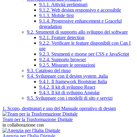
9.1.1. Attività preliminari
9.1.2. Web design responsivo e accessibile
9.1.3. Mobile first
9.1.4. Progressive enhancement e Graceful
degradation
9.2. Strumenti di supporto allo sviluppo del software
9.2.1. Feature detection
9.2.2. Verificare le feature disponibili con Can I
use
9.2.3. Strumenti e risorse per CSS e JavaScript
9.2.4. Supporto browser
9.2.5. Misurare le prestazioni
9.3. Catalogo del riuso
9.4. Sviluppare con il design system .italia
9.4.1. Il framework Bootstrap Italia
9.4.2. Il kit di sviluppo React
9.4.3. Il kit di sviluppo Angular
9.5. Sviluppare con i modelli di sito e servizi
1. Scopo, destinatari e uso del Manuale operativo di design
Team per la Trasformazione Digitale
in collaborazione con
Agenzia per l'Italia Digitale