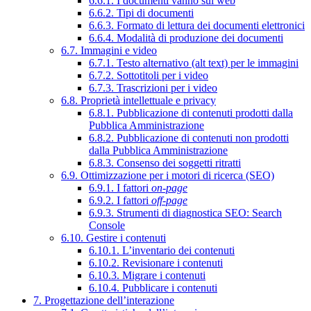
6.6.1. I documenti vanno sul web
6.6.2. Tipi di documenti
6.6.3. Formato di lettura dei documenti elettronici
6.6.4. Modalità di produzione dei documenti
6.7. Immagini e video
6.7.1. Testo alternativo (alt text) per le immagini
6.7.2. Sottotitoli per i video
6.7.3. Trascrizioni per i video
6.8. Proprietà intellettuale e privacy
6.8.1. Pubblicazione di contenuti prodotti dalla
Pubblica Amministrazione
6.8.2. Pubblicazione di contenuti non prodotti
dalla Pubblica Amministrazione
6.8.3. Consenso dei soggetti ritratti
6.9. Ottimizzazione per i motori di ricerca (SEO)
6.9.1. I fattori
on-page
6.9.2. I fattori
off-page
6.9.3. Strumenti di diagnostica SEO: Search
Console
6.10. Gestire i contenuti
6.10.1. L’inventario dei contenuti
6.10.2. Revisionare i contenuti
6.10.3. Migrare i contenuti
6.10.4. Pubblicare i contenuti
7. Progettazione dell’interazione