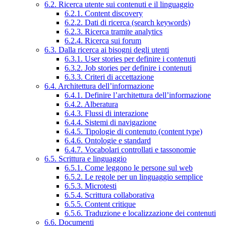
6.2. Ricerca utente sui contenuti e il linguaggio
6.2.1. Content discovery
6.2.2. Dati di ricerca (search keywords)
6.2.3. Ricerca tramite analytics
6.2.4. Ricerca sui forum
6.3. Dalla ricerca ai bisogni degli utenti
6.3.1. User stories per definire i contenuti
6.3.2. Job stories per definire i contenuti
6.3.3. Criteri di accettazione
6.4. Architettura dell’informazione
6.4.1. Definire l’architettura dell’informazione
6.4.2. Alberatura
6.4.3. Flussi di interazione
6.4.4. Sistemi di navigazione
6.4.5. Tipologie di contenuto (content type)
6.4.6. Ontologie e standard
6.4.7. Vocabolari controllati e tassonomie
6.5. Scrittura e linguaggio
6.5.1. Come leggono le persone sul web
6.5.2. Le regole per un linguaggio semplice
6.5.3. Microtesti
6.5.4. Scrittura collaborativa
6.5.5. Content critique
6.5.6. Traduzione e localizzazione dei contenuti
6.6. Documenti