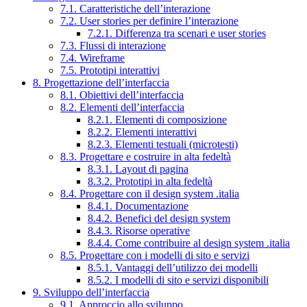
7.1. Caratteristiche dell’interazione
7.2. User stories per definire l’interazione
7.2.1. Differenza tra scenari e user stories
7.3. Flussi di interazione
7.4. Wireframe
7.5. Prototipi interattivi
8. Progettazione dell’interfaccia
8.1. Obiettivi dell’interfaccia
8.2. Elementi dell’interfaccia
8.2.1. Elementi di composizione
8.2.2. Elementi interattivi
8.2.3. Elementi testuali (microtesti)
8.3. Progettare e costruire in alta fedeltà
8.3.1. Layout di pagina
8.3.2. Prototipi in alta fedeltà
8.4. Progettare con il design system .italia
8.4.1. Documentazione
8.4.2. Benefici del design system
8.4.3. Risorse operative
8.4.4. Come contribuire al design system .italia
8.5. Progettare con i modelli di sito e servizi
8.5.1. Vantaggi dell’utilizzo dei modelli
8.5.2. I modelli di sito e servizi disponibili
9. Sviluppo dell’interfaccia
9.1. Approccio allo sviluppo