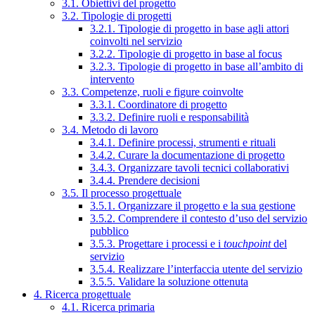
3.1. Obiettivi del progetto
3.2. Tipologie di progetti
3.2.1. Tipologie di progetto in base agli attori
coinvolti nel servizio
3.2.2. Tipologie di progetto in base al focus
3.2.3. Tipologie di progetto in base all’ambito di
intervento
3.3. Competenze, ruoli e figure coinvolte
3.3.1. Coordinatore di progetto
3.3.2. Definire ruoli e responsabilità
3.4. Metodo di lavoro
3.4.1. Definire processi, strumenti e rituali
3.4.2. Curare la documentazione di progetto
3.4.3. Organizzare tavoli tecnici collaborativi
3.4.4. Prendere decisioni
3.5. Il processo progettuale
3.5.1. Organizzare il progetto e la sua gestione
3.5.2. Comprendere il contesto d’uso del servizio
pubblico
3.5.3. Progettare i processi e i
touchpoint
del
servizio
3.5.4. Realizzare l’interfaccia utente del servizio
3.5.5. Validare la soluzione ottenuta
4. Ricerca progettuale
4.1. Ricerca primaria