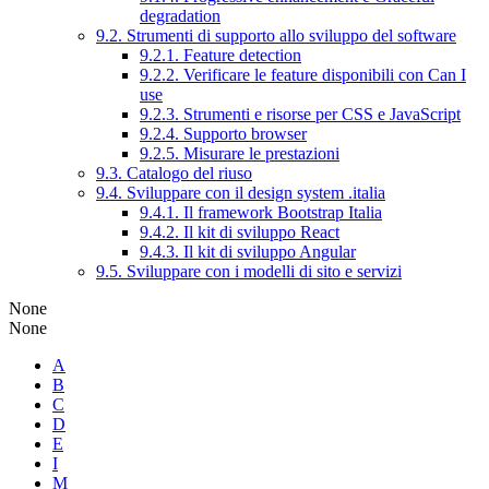
degradation
9.2. Strumenti di supporto allo sviluppo del software
9.2.1. Feature detection
9.2.2. Verificare le feature disponibili con Can I
use
9.2.3. Strumenti e risorse per CSS e JavaScript
9.2.4. Supporto browser
9.2.5. Misurare le prestazioni
9.3. Catalogo del riuso
9.4. Sviluppare con il design system .italia
9.4.1. Il framework Bootstrap Italia
9.4.2. Il kit di sviluppo React
9.4.3. Il kit di sviluppo Angular
9.5. Sviluppare con i modelli di sito e servizi
None
None
A
B
C
D
E
I
M