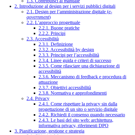
1.3. Contribuisci al manuale
2. Introduzione al design per i servizi pubblici digitali
2.1. Design per l’amministrazione digitale (
e-
government
)
2.2. L’approccio progettuale
2.2.1. Buone pratiche
2.2.2. Principi
2.3. Accessibilità
2.3.1. Definizione
2.3.2. Accessibilità by design
2.3.3. Principi per l’accessibilità
2.3.4. Linee guida e criteri di successo
2.3.5. Come rilasciare una dichiarazione di
accessibilità
2.3.6. Meccanismo di feedback e procedura di
attuazione
2.3.7. Obiettivi accessibilità
2.3.8. Normativa e approfondimenti
2.4. Privacy
2.4.1. Come rispettare la privacy sin dalla
progettazione di un sito o servizio digitale
2.4.2. Richiedi il consenso quando necessario
2.4.3. Le basi del sito web: architettura,
informativa privacy, riferimenti DPO
3. Pianificazione, gestione e strategia