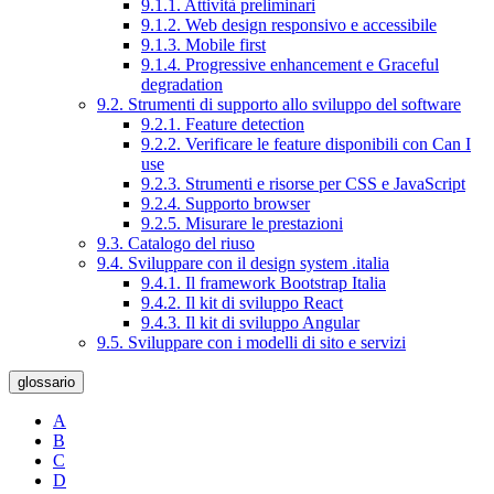
9.1.1. Attività preliminari
9.1.2. Web design responsivo e accessibile
9.1.3. Mobile first
9.1.4. Progressive enhancement e Graceful
degradation
9.2. Strumenti di supporto allo sviluppo del software
9.2.1. Feature detection
9.2.2. Verificare le feature disponibili con Can I
use
9.2.3. Strumenti e risorse per CSS e JavaScript
9.2.4. Supporto browser
9.2.5. Misurare le prestazioni
9.3. Catalogo del riuso
9.4. Sviluppare con il design system .italia
9.4.1. Il framework Bootstrap Italia
9.4.2. Il kit di sviluppo React
9.4.3. Il kit di sviluppo Angular
9.5. Sviluppare con i modelli di sito e servizi
glossario
A
B
C
D