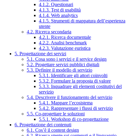
4.1.2. Questionari
4.1.3. Test di usabilità
4.1.4. Web analytics
4.1.5. Strumenti di mappatura dell’esperienza
utente
4.2. Ricerca secondaria
4.2.1. Ricerca documentale
4.2.2. Analisi benchmark
4.2.3. Valutazione euristica
5. Progettazione dei servizi
5.1. Cosa sono i servizi e il service design
5.2. Progettare servizi pubblici digitali
5.3. Definire il modello di servizio
5.3.1. Identificare gli attori coinvolti
5.3.2. Formulare la proposta di valore
5.3.3. Inquadrare gli elementi costitutivi del
servizio
5.4. Descrivere il funzionamento del servizio
5.4.1. Mappare l’ecosistema
5.4.2. Rappresentare i flussi di servizio
5.5. Co-progettare le soluzioni
5.5.1. Workshop di co-progettazione
6. Progettazione dei contenuti
6.1. Cos’è il content design
6.2. Ricerca utente sui contenuti e il linguaggio