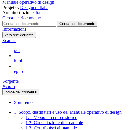
Manuale operativo di design
Progetto:
Designers Italia
Amministrazione:
italia
Cerca nel documento
Cerca nel documento
Informazioni
versione-corrente
Scarica
pdf
html
epub
Sorgente
Azioni
indice dei contenuti
Sommario
1. Scopo, destinatari e uso del Manuale operativo di design
1.1. Versionamento e storico
1.2. Consultazione del manuale
1.3. Contribuisci al manuale