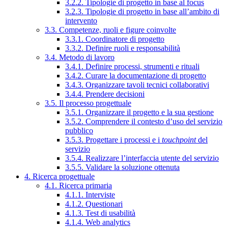
3.2.2. Tipologie di progetto in base al focus
3.2.3. Tipologie di progetto in base all’ambito di
intervento
3.3. Competenze, ruoli e figure coinvolte
3.3.1. Coordinatore di progetto
3.3.2. Definire ruoli e responsabilità
3.4. Metodo di lavoro
3.4.1. Definire processi, strumenti e rituali
3.4.2. Curare la documentazione di progetto
3.4.3. Organizzare tavoli tecnici collaborativi
3.4.4. Prendere decisioni
3.5. Il processo progettuale
3.5.1. Organizzare il progetto e la sua gestione
3.5.2. Comprendere il contesto d’uso del servizio
pubblico
3.5.3. Progettare i processi e i
touchpoint
del
servizio
3.5.4. Realizzare l’interfaccia utente del servizio
3.5.5. Validare la soluzione ottenuta
4. Ricerca progettuale
4.1. Ricerca primaria
4.1.1. Interviste
4.1.2. Questionari
4.1.3. Test di usabilità
4.1.4. Web analytics