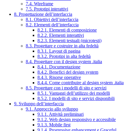
7.4. Wireframe
7.5. Prototipi interattivi
8. Progettazione dell’interfaccia
8.1. Obiettivi dell’interfaccia
8.2. Elementi dell’interfaccia
8.2.1. Elementi di composizione
8.2.2. Elementi interattivi
8.2.3. Elementi testuali (microtesti)
8.3. Progettare e costruire in alta fedeltà
8.3.1. Layout di pagina
8.3.2. Prototipi in alta fedeltà
8.4. Progettare con il design system .italia
8.4.1. Documentazione
8.4.2. Benefici del design system
8.4.3. Risorse operative
8.4.4. Come contribuire al design system .italia
8.5. Progettare con i modelli di sito e servizi
8.5.1. Vantaggi dell’utilizzo dei modelli
8.5.2. I modelli di sito e servizi disponibili
9. Sviluppo dell’interfaccia
9.1. Approccio allo sviluppo
9.1.1. Attività preliminari
9.1.2. Web design responsivo e accessibile
9.1.3. Mobile first
9.1.4. Progressive enhancement e Graceful