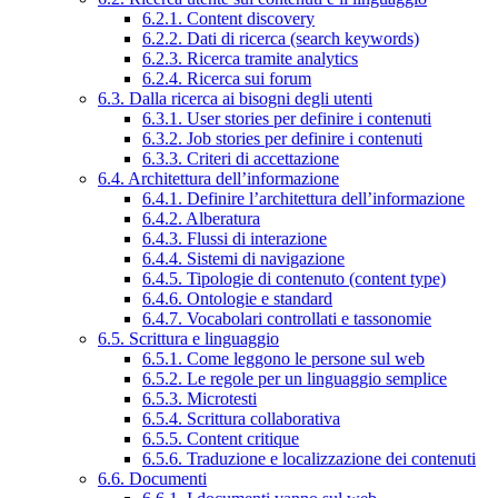
6.2.1. Content discovery
6.2.2. Dati di ricerca (search keywords)
6.2.3. Ricerca tramite analytics
6.2.4. Ricerca sui forum
6.3. Dalla ricerca ai bisogni degli utenti
6.3.1. User stories per definire i contenuti
6.3.2. Job stories per definire i contenuti
6.3.3. Criteri di accettazione
6.4. Architettura dell’informazione
6.4.1. Definire l’architettura dell’informazione
6.4.2. Alberatura
6.4.3. Flussi di interazione
6.4.4. Sistemi di navigazione
6.4.5. Tipologie di contenuto (content type)
6.4.6. Ontologie e standard
6.4.7. Vocabolari controllati e tassonomie
6.5. Scrittura e linguaggio
6.5.1. Come leggono le persone sul web
6.5.2. Le regole per un linguaggio semplice
6.5.3. Microtesti
6.5.4. Scrittura collaborativa
6.5.5. Content critique
6.5.6. Traduzione e localizzazione dei contenuti
6.6. Documenti