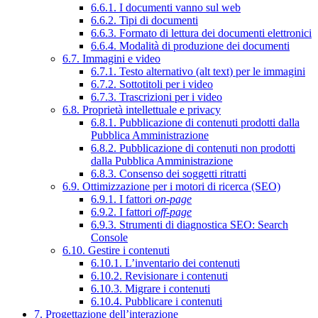
6.6.1. I documenti vanno sul web
6.6.2. Tipi di documenti
6.6.3. Formato di lettura dei documenti elettronici
6.6.4. Modalità di produzione dei documenti
6.7. Immagini e video
6.7.1. Testo alternativo (alt text) per le immagini
6.7.2. Sottotitoli per i video
6.7.3. Trascrizioni per i video
6.8. Proprietà intellettuale e privacy
6.8.1. Pubblicazione di contenuti prodotti dalla
Pubblica Amministrazione
6.8.2. Pubblicazione di contenuti non prodotti
dalla Pubblica Amministrazione
6.8.3. Consenso dei soggetti ritratti
6.9. Ottimizzazione per i motori di ricerca (SEO)
6.9.1. I fattori
on-page
6.9.2. I fattori
off-page
6.9.3. Strumenti di diagnostica SEO: Search
Console
6.10. Gestire i contenuti
6.10.1. L’inventario dei contenuti
6.10.2. Revisionare i contenuti
6.10.3. Migrare i contenuti
6.10.4. Pubblicare i contenuti
7. Progettazione dell’interazione