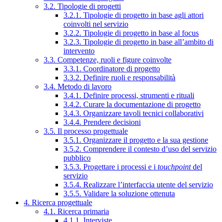
3.2. Tipologie di progetti
3.2.1. Tipologie di progetto in base agli attori
coinvolti nel servizio
3.2.2. Tipologie di progetto in base al focus
3.2.3. Tipologie di progetto in base all’ambito di
intervento
3.3. Competenze, ruoli e figure coinvolte
3.3.1. Coordinatore di progetto
3.3.2. Definire ruoli e responsabilità
3.4. Metodo di lavoro
3.4.1. Definire processi, strumenti e rituali
3.4.2. Curare la documentazione di progetto
3.4.3. Organizzare tavoli tecnici collaborativi
3.4.4. Prendere decisioni
3.5. Il processo progettuale
3.5.1. Organizzare il progetto e la sua gestione
3.5.2. Comprendere il contesto d’uso del servizio
pubblico
3.5.3. Progettare i processi e i
touchpoint
del
servizio
3.5.4. Realizzare l’interfaccia utente del servizio
3.5.5. Validare la soluzione ottenuta
4. Ricerca progettuale
4.1. Ricerca primaria
4.1.1. Interviste