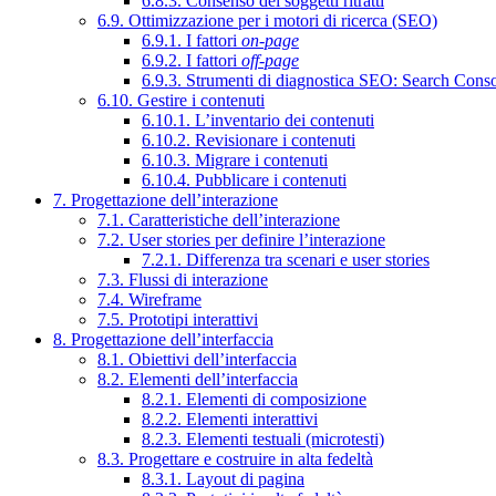
6.8.3. Consenso dei soggetti ritratti
6.9. Ottimizzazione per i motori di ricerca (SEO)
6.9.1. I fattori
on-page
6.9.2. I fattori
off-page
6.9.3. Strumenti di diagnostica SEO: Search Cons
6.10. Gestire i contenuti
6.10.1. L’inventario dei contenuti
6.10.2. Revisionare i contenuti
6.10.3. Migrare i contenuti
6.10.4. Pubblicare i contenuti
7. Progettazione dell’interazione
7.1. Caratteristiche dell’interazione
7.2. User stories per definire l’interazione
7.2.1. Differenza tra scenari e user stories
7.3. Flussi di interazione
7.4. Wireframe
7.5. Prototipi interattivi
8. Progettazione dell’interfaccia
8.1. Obiettivi dell’interfaccia
8.2. Elementi dell’interfaccia
8.2.1. Elementi di composizione
8.2.2. Elementi interattivi
8.2.3. Elementi testuali (microtesti)
8.3. Progettare e costruire in alta fedeltà
8.3.1. Layout di pagina