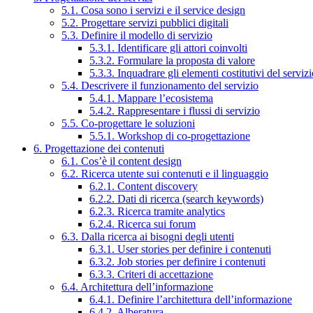
5.1. Cosa sono i servizi e il service design
5.2. Progettare servizi pubblici digitali
5.3. Definire il modello di servizio
5.3.1. Identificare gli attori coinvolti
5.3.2. Formulare la proposta di valore
5.3.3. Inquadrare gli elementi costitutivi del serviz
5.4. Descrivere il funzionamento del servizio
5.4.1. Mappare l’ecosistema
5.4.2. Rappresentare i flussi di servizio
5.5. Co-progettare le soluzioni
5.5.1. Workshop di co-progettazione
6. Progettazione dei contenuti
6.1. Cos’è il content design
6.2. Ricerca utente sui contenuti e il linguaggio
6.2.1. Content discovery
6.2.2. Dati di ricerca (search keywords)
6.2.3. Ricerca tramite analytics
6.2.4. Ricerca sui forum
6.3. Dalla ricerca ai bisogni degli utenti
6.3.1. User stories per definire i contenuti
6.3.2. Job stories per definire i contenuti
6.3.3. Criteri di accettazione
6.4. Architettura dell’informazione
6.4.1. Definire l’architettura dell’informazione
6.4.2. Alberatura