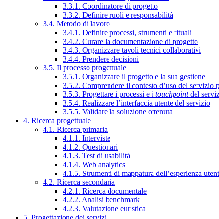
3.3.1. Coordinatore di progetto
3.3.2. Definire ruoli e responsabilità
3.4. Metodo di lavoro
3.4.1. Definire processi, strumenti e rituali
3.4.2. Curare la documentazione di progetto
3.4.3. Organizzare tavoli tecnici collaborativi
3.4.4. Prendere decisioni
3.5. Il processo progettuale
3.5.1. Organizzare il progetto e la sua gestione
3.5.2. Comprendere il contesto d’uso del servizio 
3.5.3. Progettare i processi e i
touchpoint
del servi
3.5.4. Realizzare l’interfaccia utente del servizio
3.5.5. Validare la soluzione ottenuta
4. Ricerca progettuale
4.1. Ricerca primaria
4.1.1. Interviste
4.1.2. Questionari
4.1.3. Test di usabilità
4.1.4. Web analytics
4.1.5. Strumenti di mappatura dell’esperienza uten
4.2. Ricerca secondaria
4.2.1. Ricerca documentale
4.2.2. Analisi benchmark
4.2.3. Valutazione euristica
5. Progettazione dei servizi