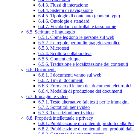
6.4.3. Flussi di interazione
6.4.4. Sistemi di navigazione
6.4.5. Tipologie di contenuto (content type)
6.4.6. Ontologie e standard
6.4.7. Vocabolari controllati e tassonomie
6.5. Scrittura e linguaggio
6.5.1. Come leggono le persone sul web
6.5.2. Le regole per un linguaggio semplice
6.5.3. Microtesti
6.5.4. Scrittura collaborativa
6.5.5. Content critique
6.5.6. Traduzione e localizzazione dei contenuti
6.6. Documenti
6.6.1. I documenti vanno sul web
6.6.2. Tipi di documenti
6.6.3. Formato di lettura dei documenti elettronici
6.6.4. Modalità di produzione dei documenti
6.7. Immagini e video
6.7.1. Testo alternativo (alt text) per le immagini
6.7.2. Sottotitoli per i video
6.7.3. Trascrizioni per i video
6.8. Proprietà intellettuale e privacy
6.8.1. Pubblicazione di contenuti prodotti dalla P
6.8.2. Pubblicazione di contenuti non prodotti dal