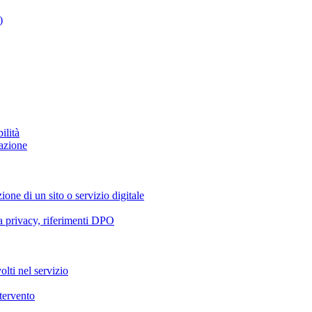
)
ilità
azione
ione di un sito o servizio digitale
va privacy, riferimenti DPO
olti nel servizio
ntervento