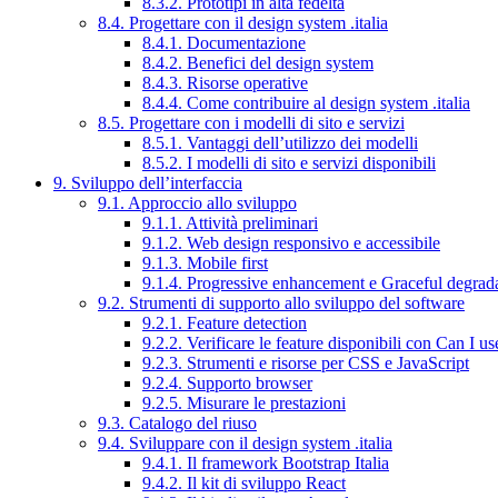
8.3.2. Prototipi in alta fedeltà
8.4. Progettare con il design system .italia
8.4.1. Documentazione
8.4.2. Benefici del design system
8.4.3. Risorse operative
8.4.4. Come contribuire al design system .italia
8.5. Progettare con i modelli di sito e servizi
8.5.1. Vantaggi dell’utilizzo dei modelli
8.5.2. I modelli di sito e servizi disponibili
9. Sviluppo dell’interfaccia
9.1. Approccio allo sviluppo
9.1.1. Attività preliminari
9.1.2. Web design responsivo e accessibile
9.1.3. Mobile first
9.1.4. Progressive enhancement e Graceful degrad
9.2. Strumenti di supporto allo sviluppo del software
9.2.1. Feature detection
9.2.2. Verificare le feature disponibili con Can I us
9.2.3. Strumenti e risorse per CSS e JavaScript
9.2.4. Supporto browser
9.2.5. Misurare le prestazioni
9.3. Catalogo del riuso
9.4. Sviluppare con il design system .italia
9.4.1. Il framework Bootstrap Italia
9.4.2. Il kit di sviluppo React