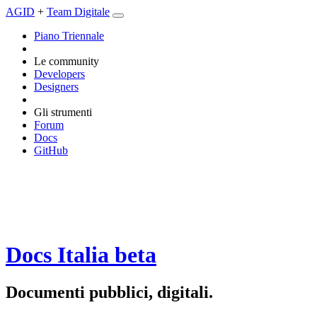
AGID
+
Team Digitale
Piano Triennale
Le community
Developers
Designers
Gli strumenti
Forum
Docs
GitHub
Docs Italia
beta
Documenti pubblici, digitali.