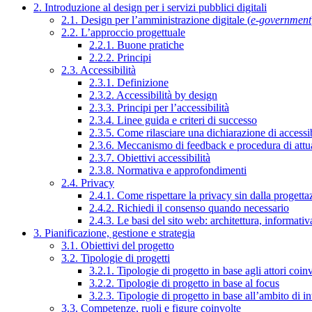
2. Introduzione al design per i servizi pubblici digitali
2.1. Design per l’amministrazione digitale (
e-government
2.2. L’approccio progettuale
2.2.1. Buone pratiche
2.2.2. Principi
2.3. Accessibilità
2.3.1. Definizione
2.3.2. Accessibilità by design
2.3.3. Principi per l’accessibilità
2.3.4. Linee guida e criteri di successo
2.3.5. Come rilasciare una dichiarazione di accessib
2.3.6. Meccanismo di feedback e procedura di attu
2.3.7. Obiettivi accessibilità
2.3.8. Normativa e approfondimenti
2.4. Privacy
2.4.1. Come rispettare la privacy sin dalla progettaz
2.4.2. Richiedi il consenso quando necessario
2.4.3. Le basi del sito web: architettura, informati
3. Pianificazione, gestione e strategia
3.1. Obiettivi del progetto
3.2. Tipologie di progetti
3.2.1. Tipologie di progetto in base agli attori coinv
3.2.2. Tipologie di progetto in base al focus
3.2.3. Tipologie di progetto in base all’ambito di i
3.3. Competenze, ruoli e figure coinvolte