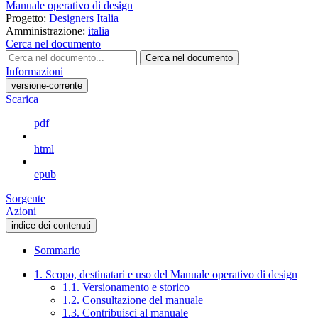
Manuale operativo di design
Progetto:
Designers Italia
Amministrazione:
italia
Cerca nel documento
Cerca nel documento
Informazioni
versione-corrente
Scarica
pdf
html
epub
Sorgente
Azioni
indice dei contenuti
Sommario
1. Scopo, destinatari e uso del Manuale operativo di design
1.1. Versionamento e storico
1.2. Consultazione del manuale
1.3. Contribuisci al manuale