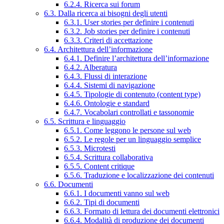
6.2.4. Ricerca sui forum
6.3. Dalla ricerca ai bisogni degli utenti
6.3.1. User stories per definire i contenuti
6.3.2. Job stories per definire i contenuti
6.3.3. Criteri di accettazione
6.4. Architettura dell’informazione
6.4.1. Definire l’architettura dell’informazione
6.4.2. Alberatura
6.4.3. Flussi di interazione
6.4.4. Sistemi di navigazione
6.4.5. Tipologie di contenuto (content type)
6.4.6. Ontologie e standard
6.4.7. Vocabolari controllati e tassonomie
6.5. Scrittura e linguaggio
6.5.1. Come leggono le persone sul web
6.5.2. Le regole per un linguaggio semplice
6.5.3. Microtesti
6.5.4. Scrittura collaborativa
6.5.5. Content critique
6.5.6. Traduzione e localizzazione dei contenuti
6.6. Documenti
6.6.1. I documenti vanno sul web
6.6.2. Tipi di documenti
6.6.3. Formato di lettura dei documenti elettronici
6.6.4. Modalità di produzione dei documenti