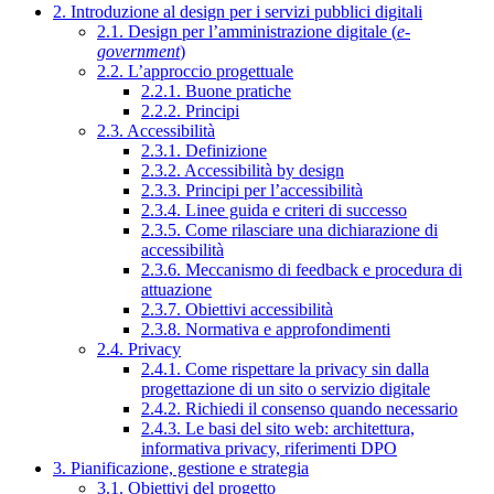
2. Introduzione al design per i servizi pubblici digitali
2.1. Design per l’amministrazione digitale (
e-
government
)
2.2. L’approccio progettuale
2.2.1. Buone pratiche
2.2.2. Principi
2.3. Accessibilità
2.3.1. Definizione
2.3.2. Accessibilità by design
2.3.3. Principi per l’accessibilità
2.3.4. Linee guida e criteri di successo
2.3.5. Come rilasciare una dichiarazione di
accessibilità
2.3.6. Meccanismo di feedback e procedura di
attuazione
2.3.7. Obiettivi accessibilità
2.3.8. Normativa e approfondimenti
2.4. Privacy
2.4.1. Come rispettare la privacy sin dalla
progettazione di un sito o servizio digitale
2.4.2. Richiedi il consenso quando necessario
2.4.3. Le basi del sito web: architettura,
informativa privacy, riferimenti DPO
3. Pianificazione, gestione e strategia
3.1. Obiettivi del progetto