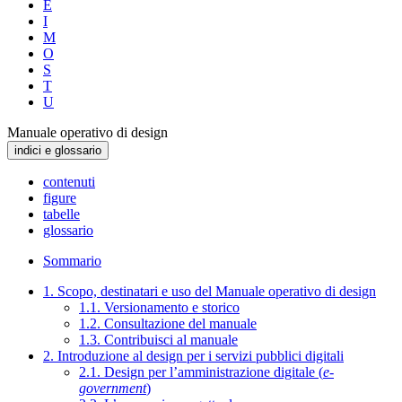
E
I
M
O
S
T
U
Manuale operativo di design
indici e glossario
contenuti
figure
tabelle
glossario
Sommario
1. Scopo, destinatari e uso del Manuale operativo di design
1.1. Versionamento e storico
1.2. Consultazione del manuale
1.3. Contribuisci al manuale
2. Introduzione al design per i servizi pubblici digitali
2.1. Design per l’amministrazione digitale (
e-
government
)