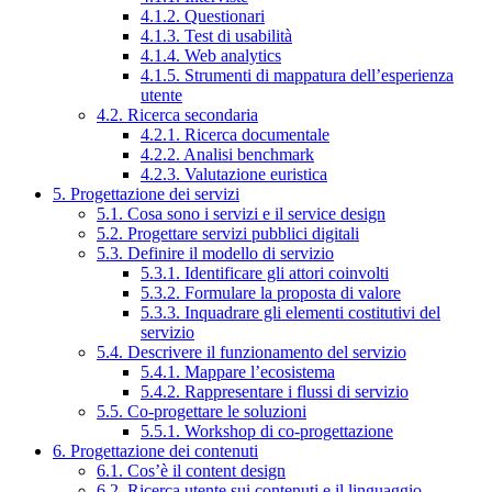
4.1.2. Questionari
4.1.3. Test di usabilità
4.1.4. Web analytics
4.1.5. Strumenti di mappatura dell’esperienza
utente
4.2. Ricerca secondaria
4.2.1. Ricerca documentale
4.2.2. Analisi benchmark
4.2.3. Valutazione euristica
5. Progettazione dei servizi
5.1. Cosa sono i servizi e il service design
5.2. Progettare servizi pubblici digitali
5.3. Definire il modello di servizio
5.3.1. Identificare gli attori coinvolti
5.3.2. Formulare la proposta di valore
5.3.3. Inquadrare gli elementi costitutivi del
servizio
5.4. Descrivere il funzionamento del servizio
5.4.1. Mappare l’ecosistema
5.4.2. Rappresentare i flussi di servizio
5.5. Co-progettare le soluzioni
5.5.1. Workshop di co-progettazione
6. Progettazione dei contenuti
6.1. Cos’è il content design
6.2. Ricerca utente sui contenuti e il linguaggio