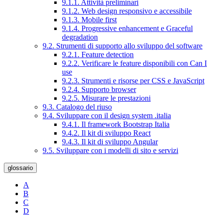
9.1.1. Attività preliminari
9.1.2. Web design responsivo e accessibile
9.1.3. Mobile first
9.1.4. Progressive enhancement e Graceful
degradation
9.2. Strumenti di supporto allo sviluppo del software
9.2.1. Feature detection
9.2.2. Verificare le feature disponibili con Can I
use
9.2.3. Strumenti e risorse per CSS e JavaScript
9.2.4. Supporto browser
9.2.5. Misurare le prestazioni
9.3. Catalogo del riuso
9.4. Sviluppare con il design system .italia
9.4.1. Il framework Bootstrap Italia
9.4.2. Il kit di sviluppo React
9.4.3. Il kit di sviluppo Angular
9.5. Sviluppare con i modelli di sito e servizi
glossario
A
B
C
D