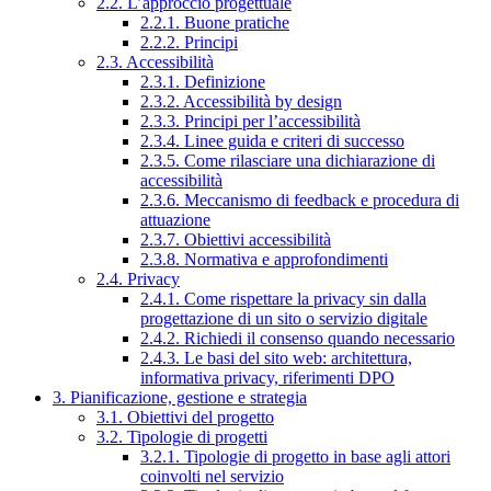
2.2. L’approccio progettuale
2.2.1. Buone pratiche
2.2.2. Principi
2.3. Accessibilità
2.3.1. Definizione
2.3.2. Accessibilità by design
2.3.3. Principi per l’accessibilità
2.3.4. Linee guida e criteri di successo
2.3.5. Come rilasciare una dichiarazione di
accessibilità
2.3.6. Meccanismo di feedback e procedura di
attuazione
2.3.7. Obiettivi accessibilità
2.3.8. Normativa e approfondimenti
2.4. Privacy
2.4.1. Come rispettare la privacy sin dalla
progettazione di un sito o servizio digitale
2.4.2. Richiedi il consenso quando necessario
2.4.3. Le basi del sito web: architettura,
informativa privacy, riferimenti DPO
3. Pianificazione, gestione e strategia
3.1. Obiettivi del progetto
3.2. Tipologie di progetti
3.2.1. Tipologie di progetto in base agli attori
coinvolti nel servizio