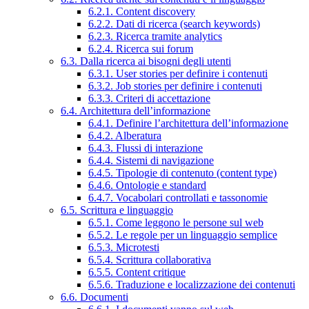
6.2.1. Content discovery
6.2.2. Dati di ricerca (search keywords)
6.2.3. Ricerca tramite analytics
6.2.4. Ricerca sui forum
6.3. Dalla ricerca ai bisogni degli utenti
6.3.1. User stories per definire i contenuti
6.3.2. Job stories per definire i contenuti
6.3.3. Criteri di accettazione
6.4. Architettura dell’informazione
6.4.1. Definire l’architettura dell’informazione
6.4.2. Alberatura
6.4.3. Flussi di interazione
6.4.4. Sistemi di navigazione
6.4.5. Tipologie di contenuto (content type)
6.4.6. Ontologie e standard
6.4.7. Vocabolari controllati e tassonomie
6.5. Scrittura e linguaggio
6.5.1. Come leggono le persone sul web
6.5.2. Le regole per un linguaggio semplice
6.5.3. Microtesti
6.5.4. Scrittura collaborativa
6.5.5. Content critique
6.5.6. Traduzione e localizzazione dei contenuti
6.6. Documenti