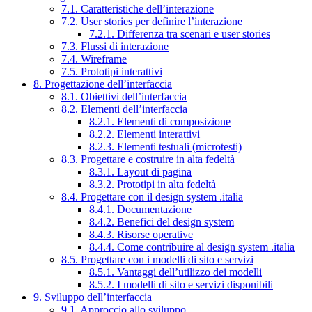
7.1. Caratteristiche dell’interazione
7.2. User stories per definire l’interazione
7.2.1. Differenza tra scenari e user stories
7.3. Flussi di interazione
7.4. Wireframe
7.5. Prototipi interattivi
8. Progettazione dell’interfaccia
8.1. Obiettivi dell’interfaccia
8.2. Elementi dell’interfaccia
8.2.1. Elementi di composizione
8.2.2. Elementi interattivi
8.2.3. Elementi testuali (microtesti)
8.3. Progettare e costruire in alta fedeltà
8.3.1. Layout di pagina
8.3.2. Prototipi in alta fedeltà
8.4. Progettare con il design system .italia
8.4.1. Documentazione
8.4.2. Benefici del design system
8.4.3. Risorse operative
8.4.4. Come contribuire al design system .italia
8.5. Progettare con i modelli di sito e servizi
8.5.1. Vantaggi dell’utilizzo dei modelli
8.5.2. I modelli di sito e servizi disponibili
9. Sviluppo dell’interfaccia
9.1. Approccio allo sviluppo