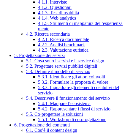
4.1.1. Interviste
4.1.2. Questionari
4.1.3. Test di usabilità
4.1.4. Web analytics
4.1.5. Strumenti di mappatura dell’esperienza
utente
4.2. Ricerca secondaria
4.2.1. Ricerca documentale
4.2.2. Analisi benchmark
4.2.3. Valutazione euristica
5. Progettazione dei servizi
5.1. Cosa sono i servizi e il service design
5.2. Progettare servizi pubblici digitali
5.3. Definire il modello di servizio
5.3.1. Identificare gli attori coinvolti
5.3.2. Formulare la proposta di valore
5.3.3. Inquadrare gli elementi costitutivi del
servizio
5.4. Descrivere il funzionamento del servizio
5.4.1. Mappare l’ecosistema
5.4.2. Rappresentare i flussi di servizio
5.5. Co-progettare le soluzioni
5.5.1. Workshop di co-progettazione
6. Progettazione dei contenuti
6.1. Cos’è il content design