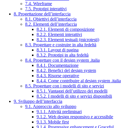
7.4. Wireframe
7.5. Prototipi interattivi
8. Progettazione dell’interfaccia
8.1. Obiettivi dell’interfaccia
8.2. Elementi dell’interfaccia
8.2.1. Elementi di composizione
8.2.2. Elementi interattivi
8.2.3. Elementi testuali (microtesti)
8.3. Progettare e costruire in alta fedeltà
8.3.1. Layout di pagina
8.3.2. Prototipi in alta fedeltà
8.4. Progettare con il design system .italia
8.4.1. Documentazione
8.4.2. Benefici del design system
8.4.3. Risorse operative
8.4.4. Come contribuire al design system .italia
8.5. Progettare con i modelli di sito e servizi
8.5.1. Vantaggi dell’utilizzo dei modelli
8.5.2. I modelli di sito e servizi disponibili
9. Sviluppo dell’interfaccia
9.1. Approccio allo sviluppo
9.1.1. Attività preliminari
9.1.2. Web design responsivo e accessibile
9.1.3. Mobile first
9.1.4. Progressive enhancement e Graceful