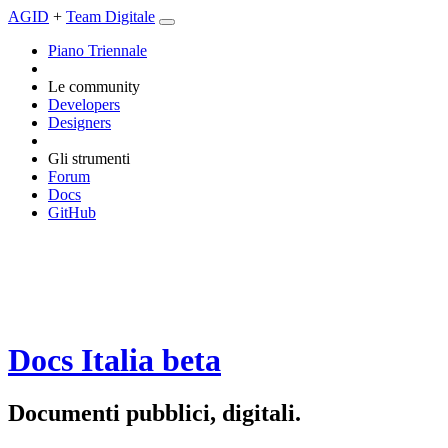
AGID
+
Team Digitale
Piano Triennale
Le community
Developers
Designers
Gli strumenti
Forum
Docs
GitHub
Docs Italia
beta
Documenti pubblici, digitali.