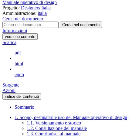
Manuale operativo di design
Progetto:
Designers Italia
Amministrazione:
italia
Cerca nel documento
Cerca nel documento
Informazioni
versione-corrente
Scarica
pdf
html
epub
Sorgente
Azioni
indice dei contenuti
Sommario
1. Scopo, destinatari e uso del Manuale operativo di design
1.1. Versionamento e storico
1.2. Consultazione del manuale
1.3. Contribuisci al manuale