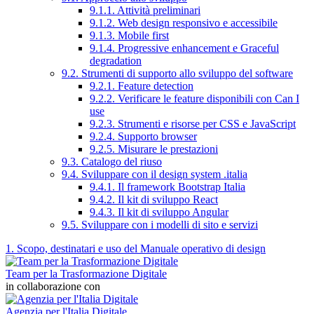
9.1.1. Attività preliminari
9.1.2. Web design responsivo e accessibile
9.1.3. Mobile first
9.1.4. Progressive enhancement e Graceful
degradation
9.2. Strumenti di supporto allo sviluppo del software
9.2.1. Feature detection
9.2.2. Verificare le feature disponibili con Can I
use
9.2.3. Strumenti e risorse per CSS e JavaScript
9.2.4. Supporto browser
9.2.5. Misurare le prestazioni
9.3. Catalogo del riuso
9.4. Sviluppare con il design system .italia
9.4.1. Il framework Bootstrap Italia
9.4.2. Il kit di sviluppo React
9.4.3. Il kit di sviluppo Angular
9.5. Sviluppare con i modelli di sito e servizi
1. Scopo, destinatari e uso del Manuale operativo di design
Team per la Trasformazione Digitale
in collaborazione con
Agenzia per l'Italia Digitale