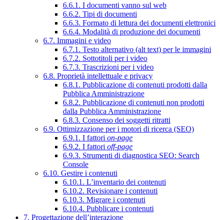
6.6.1. I documenti vanno sul web
6.6.2. Tipi di documenti
6.6.3. Formato di lettura dei documenti elettronici
6.6.4. Modalità di produzione dei documenti
6.7. Immagini e video
6.7.1. Testo alternativo (alt text) per le immagini
6.7.2. Sottotitoli per i video
6.7.3. Trascrizioni per i video
6.8. Proprietà intellettuale e privacy
6.8.1. Pubblicazione di contenuti prodotti dalla
Pubblica Amministrazione
6.8.2. Pubblicazione di contenuti non prodotti
dalla Pubblica Amministrazione
6.8.3. Consenso dei soggetti ritratti
6.9. Ottimizzazione per i motori di ricerca (SEO)
6.9.1. I fattori
on-page
6.9.2. I fattori
off-page
6.9.3. Strumenti di diagnostica SEO: Search
Console
6.10. Gestire i contenuti
6.10.1. L’inventario dei contenuti
6.10.2. Revisionare i contenuti
6.10.3. Migrare i contenuti
6.10.4. Pubblicare i contenuti
7. Progettazione dell’interazione