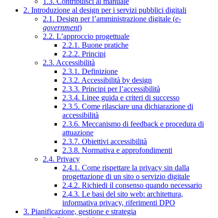
1.3. Contribuisci al manuale
2. Introduzione al design per i servizi pubblici digitali
2.1. Design per l’amministrazione digitale (
e-
government
)
2.2. L’approccio progettuale
2.2.1. Buone pratiche
2.2.2. Principi
2.3. Accessibilità
2.3.1. Definizione
2.3.2. Accessibilità by design
2.3.3. Principi per l’accessibilità
2.3.4. Linee guida e criteri di successo
2.3.5. Come rilasciare una dichiarazione di
accessibilità
2.3.6. Meccanismo di feedback e procedura di
attuazione
2.3.7. Obiettivi accessibilità
2.3.8. Normativa e approfondimenti
2.4. Privacy
2.4.1. Come rispettare la privacy sin dalla
progettazione di un sito o servizio digitale
2.4.2. Richiedi il consenso quando necessario
2.4.3. Le basi del sito web: architettura,
informativa privacy, riferimenti DPO
3. Pianificazione, gestione e strategia