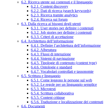
6.2. Ricerca utente sui contenuti e il linguaggio
6.2.1. Content discovery
6.2.2. Dati di ricerca (search keywords)
6.2.3. Ricerca tramite analytics
6.2.4. Ricerca sui forum
6.3. Dalla ricerca ai bisogni degli utenti
6.3.1. User stories per definire i contenuti
6.3.2. Job stories per definire i contenuti
6.3.3. Criteri di accettazione
6.4. Architettura dell’informazione
6.4.1. Definire l’architettura dell’informazione
6.4.2. Alberatura
6.4.3. Flussi di interazione
6.4.4. Sistemi di navigazione
6.4.5. Tipologie di contenuto (content type)
6.4.6. Ontologie e standard
6.4.7. Vocabolari controllati e tassonomie
6.5. Scrittura e linguaggio
6.5.1. Come leggono le persone sul web
6.5.2. Le regole per un linguaggio semplice
6.5.3. Microtesti
6.5.4. Scrittura collaborativa
6.5.5. Content critique
6.5.6. Traduzione e localizzazione dei contenuti
6.6. Documenti