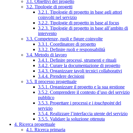
3.1. Obiettivi del progetto
3.2. Tipologie di progetti
3.2.1. Tipologie di progetto in base agli attori
coinvolti nel servizio
3.2.2. Tipologie di progetto in base al focus
3.2.3. Tipologie di progetto in base all’ambito di
intervento
3.3. Competenze, ruoli e figure coinvolte
3.3.1. Coordinatore di progetto
3.3.2. Definire ruoli e responsabilità
3.4. Metodo di lavoro
3.4.1. Definire processi, strumenti e rituali
3.4.2. Curare la documentazione di progetto
3.4.3. Organizzare tavoli tecnici collaborativi
3.4.4. Prendere decisioni
3.5. Il processo progettuale
3.5.1. Organizzare il progetto e la sua gestione
3.5.2. Comprendere il contesto d’uso del servizio
pubblico
3.5.3. Progettare i processi e i
touchpoint
del
servizio
3.5.4. Realizzare l’interfaccia utente del servizio
3.5.5. Validare la soluzione ottenuta
4. Ricerca progettuale
4.1. Ricerca primaria