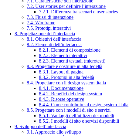
7.1. Caratteristiche dell’interazione
7.2. User stories per definire l’interazione
7.2.1. Differenza tra scenari e user stories
7.3. Flussi di interazione
7.4. Wireframe
7.5. Prototipi interattivi
8. Progettazione dell’interfaccia
8.1. Obiettivi dell’interfaccia
8.2. Elementi dell’interfaccia
8.2.1. Elementi di composizione
8.2.2. Elementi interattivi
8.2.3. Elementi testuali (microtesti)
8.3. Progettare e costruire in alta fedeltà
8.3.1. Layout di pagina
8.3.2. Prototipi in alta fedeltà
8.4. Progettare con il design system .italia
8.4.1. Documentazione
8.4.2. Benefici del design system
8.4.3. Risorse operative
8.4.4. Come contribuire al design system .italia
8.5. Progettare con i modelli di sito e servizi
8.5.1. Vantaggi dell’utilizzo dei modelli
8.5.2. I modelli di sito e servizi disponibili
9. Sviluppo dell’interfaccia
9.1. Approccio allo sviluppo