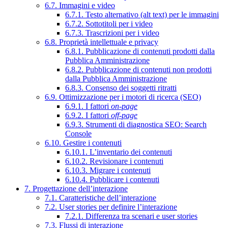
6.7. Immagini e video
6.7.1. Testo alternativo (alt text) per le immagini
6.7.2. Sottotitoli per i video
6.7.3. Trascrizioni per i video
6.8. Proprietà intellettuale e privacy
6.8.1. Pubblicazione di contenuti prodotti dalla
Pubblica Amministrazione
6.8.2. Pubblicazione di contenuti non prodotti
dalla Pubblica Amministrazione
6.8.3. Consenso dei soggetti ritratti
6.9. Ottimizzazione per i motori di ricerca (SEO)
6.9.1. I fattori
on-page
6.9.2. I fattori
off-page
6.9.3. Strumenti di diagnostica SEO: Search
Console
6.10. Gestire i contenuti
6.10.1. L’inventario dei contenuti
6.10.2. Revisionare i contenuti
6.10.3. Migrare i contenuti
6.10.4. Pubblicare i contenuti
7. Progettazione dell’interazione
7.1. Caratteristiche dell’interazione
7.2. User stories per definire l’interazione
7.2.1. Differenza tra scenari e user stories
7.3. Flussi di interazione