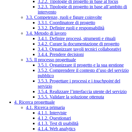
3.2.2. Tipologie di progetto in base al focus
3.2.3. Tipologie di progetto in base all’ambito di
intervento
3.3. Competenze, ruoli e figure coinvolte
3.3.1. Coordinatore di progetto
3.3.2. Definire ruoli e responsabilità
3.4. Metodo di lavoro
3.4.1. Definire processi, strumenti e rituali
3.4.2. Curare la documentazione di progetto
3.4.3. Organizzare tavoli tecnici collaborativi
3.4.4. Prendere decisioni
3.5. Il processo progettuale
3.5.1. Organizzare il progetto e la sua gestione
3.5.2. Comprendere il contesto d’uso del servizio
pubblico
3.5.3. Progettare i processi e i
touchpoint
del
servizio
3.5.4. Realizzare l’interfaccia utente del servizio
3.5.5. Validare la soluzione ottenuta
4. Ricerca progettuale
4.1. Ricerca primaria
4.1.1. Interviste
4.1.2. Questionari
4.1.3. Test di usabilità
4.1.4. Web analytics