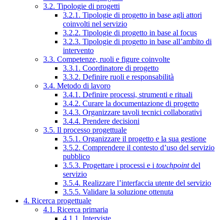
3.2. Tipologie di progetti
3.2.1. Tipologie di progetto in base agli attori
coinvolti nel servizio
3.2.2. Tipologie di progetto in base al focus
3.2.3. Tipologie di progetto in base all’ambito di
intervento
3.3. Competenze, ruoli e figure coinvolte
3.3.1. Coordinatore di progetto
3.3.2. Definire ruoli e responsabilità
3.4. Metodo di lavoro
3.4.1. Definire processi, strumenti e rituali
3.4.2. Curare la documentazione di progetto
3.4.3. Organizzare tavoli tecnici collaborativi
3.4.4. Prendere decisioni
3.5. Il processo progettuale
3.5.1. Organizzare il progetto e la sua gestione
3.5.2. Comprendere il contesto d’uso del servizio
pubblico
3.5.3. Progettare i processi e i
touchpoint
del
servizio
3.5.4. Realizzare l’interfaccia utente del servizio
3.5.5. Validare la soluzione ottenuta
4. Ricerca progettuale
4.1. Ricerca primaria
4.1.1. Interviste