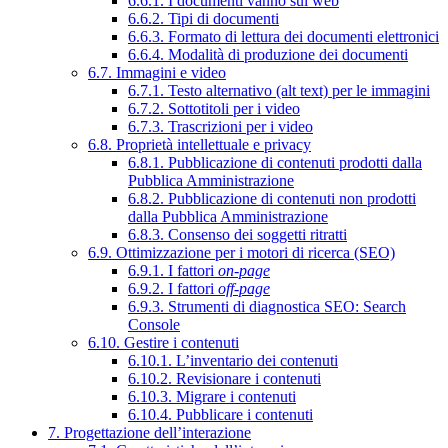
6.6.1. I documenti vanno sul web
6.6.2. Tipi di documenti
6.6.3. Formato di lettura dei documenti elettronici
6.6.4. Modalità di produzione dei documenti
6.7. Immagini e video
6.7.1. Testo alternativo (alt text) per le immagini
6.7.2. Sottotitoli per i video
6.7.3. Trascrizioni per i video
6.8. Proprietà intellettuale e privacy
6.8.1. Pubblicazione di contenuti prodotti dalla
Pubblica Amministrazione
6.8.2. Pubblicazione di contenuti non prodotti
dalla Pubblica Amministrazione
6.8.3. Consenso dei soggetti ritratti
6.9. Ottimizzazione per i motori di ricerca (SEO)
6.9.1. I fattori
on-page
6.9.2. I fattori
off-page
6.9.3. Strumenti di diagnostica SEO: Search
Console
6.10. Gestire i contenuti
6.10.1. L’inventario dei contenuti
6.10.2. Revisionare i contenuti
6.10.3. Migrare i contenuti
6.10.4. Pubblicare i contenuti
7. Progettazione dell’interazione