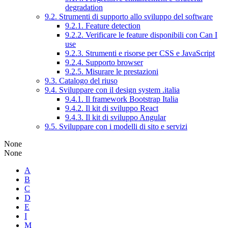
degradation
9.2. Strumenti di supporto allo sviluppo del software
9.2.1. Feature detection
9.2.2. Verificare le feature disponibili con Can I
use
9.2.3. Strumenti e risorse per CSS e JavaScript
9.2.4. Supporto browser
9.2.5. Misurare le prestazioni
9.3. Catalogo del riuso
9.4. Sviluppare con il design system .italia
9.4.1. Il framework Bootstrap Italia
9.4.2. Il kit di sviluppo React
9.4.3. Il kit di sviluppo Angular
9.5. Sviluppare con i modelli di sito e servizi
None
None
A
B
C
D
E
I
M