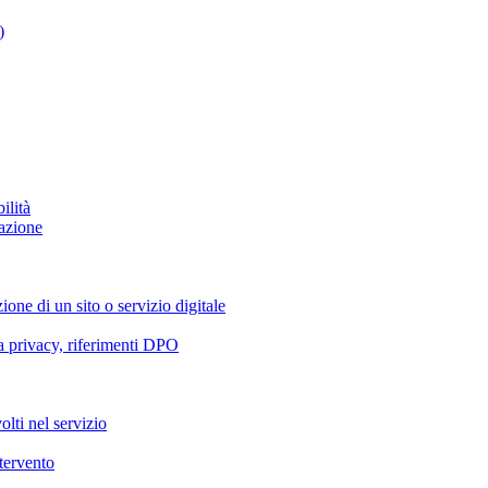
)
ilità
azione
ione di un sito o servizio digitale
va privacy, riferimenti DPO
olti nel servizio
ntervento