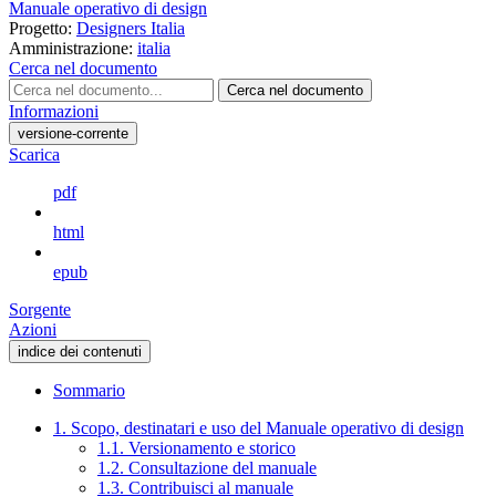
Manuale operativo di design
Progetto:
Designers Italia
Amministrazione:
italia
Cerca nel documento
Cerca nel documento
Informazioni
versione-corrente
Scarica
pdf
html
epub
Sorgente
Azioni
indice dei contenuti
Sommario
1. Scopo, destinatari e uso del Manuale operativo di design
1.1. Versionamento e storico
1.2. Consultazione del manuale
1.3. Contribuisci al manuale