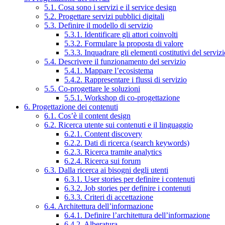
5.1. Cosa sono i servizi e il service design
5.2. Progettare servizi pubblici digitali
5.3. Definire il modello di servizio
5.3.1. Identificare gli attori coinvolti
5.3.2. Formulare la proposta di valore
5.3.3. Inquadrare gli elementi costitutivi del serviz
5.4. Descrivere il funzionamento del servizio
5.4.1. Mappare l’ecosistema
5.4.2. Rappresentare i flussi di servizio
5.5. Co-progettare le soluzioni
5.5.1. Workshop di co-progettazione
6. Progettazione dei contenuti
6.1. Cos’è il content design
6.2. Ricerca utente sui contenuti e il linguaggio
6.2.1. Content discovery
6.2.2. Dati di ricerca (search keywords)
6.2.3. Ricerca tramite analytics
6.2.4. Ricerca sui forum
6.3. Dalla ricerca ai bisogni degli utenti
6.3.1. User stories per definire i contenuti
6.3.2. Job stories per definire i contenuti
6.3.3. Criteri di accettazione
6.4. Architettura dell’informazione
6.4.1. Definire l’architettura dell’informazione
6.4.2. Alberatura