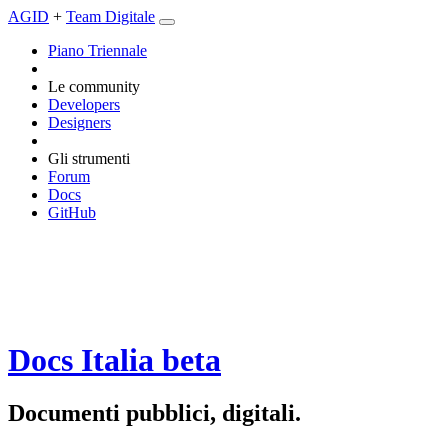
AGID
+
Team Digitale
Piano Triennale
Le community
Developers
Designers
Gli strumenti
Forum
Docs
GitHub
Docs Italia
beta
Documenti pubblici, digitali.