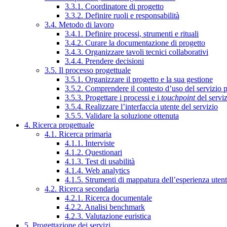
3.3.1. Coordinatore di progetto
3.3.2. Definire ruoli e responsabilità
3.4. Metodo di lavoro
3.4.1. Definire processi, strumenti e rituali
3.4.2. Curare la documentazione di progetto
3.4.3. Organizzare tavoli tecnici collaborativi
3.4.4. Prendere decisioni
3.5. Il processo progettuale
3.5.1. Organizzare il progetto e la sua gestione
3.5.2. Comprendere il contesto d’uso del servizio 
3.5.3. Progettare i processi e i
touchpoint
del servi
3.5.4. Realizzare l’interfaccia utente del servizio
3.5.5. Validare la soluzione ottenuta
4. Ricerca progettuale
4.1. Ricerca primaria
4.1.1. Interviste
4.1.2. Questionari
4.1.3. Test di usabilità
4.1.4. Web analytics
4.1.5. Strumenti di mappatura dell’esperienza uten
4.2. Ricerca secondaria
4.2.1. Ricerca documentale
4.2.2. Analisi benchmark
4.2.3. Valutazione euristica
5. Progettazione dei servizi