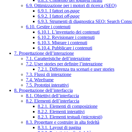
6.8.3. Consenso dei soggetti ritratti
6.9. Ottimizzazione per i motori di ricerca (SEO)
6.9.1. I fattori
on-page
6.9.2. I fattori
off-page
6.9.3. Strumenti di diagnostica SEO: Search Cons
6.10. Gestire i contenuti
6.10.1. L’inventario dei contenuti
6.10.2. Revisionare i contenuti
6.10.3. Migrare i contenuti
6.10.4. Pubblicare i contenuti
7. Progettazione dell’interazione
7.1. Caratteristiche dell’interazione
7.2. User stories per definire l’interazione
7.2.1. Differenza tra scenari e user stories
7.3. Flussi di interazione
7.4. Wireframe
7.5. Prototipi interattivi
8. Progettazione dell’interfaccia
8.1. Obiettivi dell’interfaccia
8.2. Elementi dell’interfaccia
8.2.1. Elementi di composizione
8.2.2. Elementi interattivi
8.2.3. Elementi testuali (microtesti)
8.3. Progettare e costruire in alta fedeltà
8.3.1. Layout di pagina