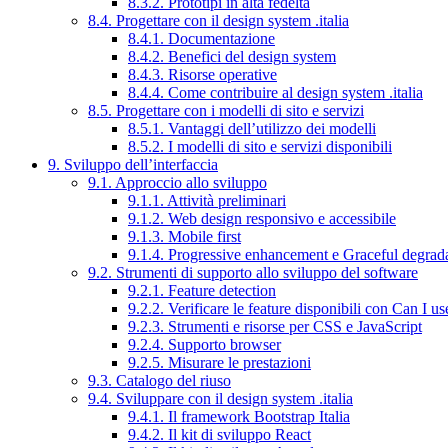
8.3.2. Prototipi in alta fedeltà
8.4. Progettare con il design system .italia
8.4.1. Documentazione
8.4.2. Benefici del design system
8.4.3. Risorse operative
8.4.4. Come contribuire al design system .italia
8.5. Progettare con i modelli di sito e servizi
8.5.1. Vantaggi dell’utilizzo dei modelli
8.5.2. I modelli di sito e servizi disponibili
9. Sviluppo dell’interfaccia
9.1. Approccio allo sviluppo
9.1.1. Attività preliminari
9.1.2. Web design responsivo e accessibile
9.1.3. Mobile first
9.1.4. Progressive enhancement e Graceful degrad
9.2. Strumenti di supporto allo sviluppo del software
9.2.1. Feature detection
9.2.2. Verificare le feature disponibili con Can I us
9.2.3. Strumenti e risorse per CSS e JavaScript
9.2.4. Supporto browser
9.2.5. Misurare le prestazioni
9.3. Catalogo del riuso
9.4. Sviluppare con il design system .italia
9.4.1. Il framework Bootstrap Italia
9.4.2. Il kit di sviluppo React