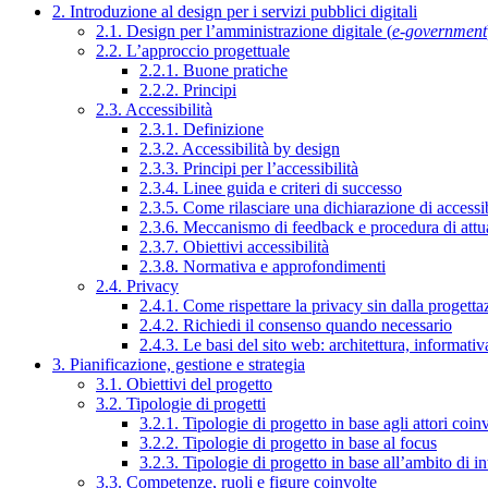
2. Introduzione al design per i servizi pubblici digitali
2.1. Design per l’amministrazione digitale (
e-government
2.2. L’approccio progettuale
2.2.1. Buone pratiche
2.2.2. Principi
2.3. Accessibilità
2.3.1. Definizione
2.3.2. Accessibilità by design
2.3.3. Principi per l’accessibilità
2.3.4. Linee guida e criteri di successo
2.3.5. Come rilasciare una dichiarazione di accessib
2.3.6. Meccanismo di feedback e procedura di attu
2.3.7. Obiettivi accessibilità
2.3.8. Normativa e approfondimenti
2.4. Privacy
2.4.1. Come rispettare la privacy sin dalla progettaz
2.4.2. Richiedi il consenso quando necessario
2.4.3. Le basi del sito web: architettura, informati
3. Pianificazione, gestione e strategia
3.1. Obiettivi del progetto
3.2. Tipologie di progetti
3.2.1. Tipologie di progetto in base agli attori coinv
3.2.2. Tipologie di progetto in base al focus
3.2.3. Tipologie di progetto in base all’ambito di i
3.3. Competenze, ruoli e figure coinvolte