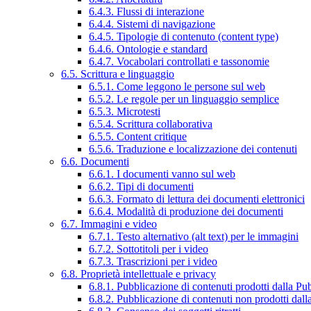
6.4.3. Flussi di interazione
6.4.4. Sistemi di navigazione
6.4.5. Tipologie di contenuto (content type)
6.4.6. Ontologie e standard
6.4.7. Vocabolari controllati e tassonomie
6.5. Scrittura e linguaggio
6.5.1. Come leggono le persone sul web
6.5.2. Le regole per un linguaggio semplice
6.5.3. Microtesti
6.5.4. Scrittura collaborativa
6.5.5. Content critique
6.5.6. Traduzione e localizzazione dei contenuti
6.6. Documenti
6.6.1. I documenti vanno sul web
6.6.2. Tipi di documenti
6.6.3. Formato di lettura dei documenti elettronici
6.6.4. Modalità di produzione dei documenti
6.7. Immagini e video
6.7.1. Testo alternativo (alt text) per le immagini
6.7.2. Sottotitoli per i video
6.7.3. Trascrizioni per i video
6.8. Proprietà intellettuale e privacy
6.8.1. Pubblicazione di contenuti prodotti dalla P
6.8.2. Pubblicazione di contenuti non prodotti dal