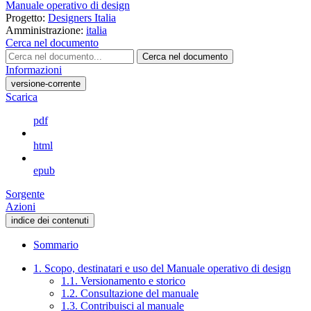
Manuale operativo di design
Progetto:
Designers Italia
Amministrazione:
italia
Cerca nel documento
Cerca nel documento
Informazioni
versione-corrente
Scarica
pdf
html
epub
Sorgente
Azioni
indice dei contenuti
Sommario
1. Scopo, destinatari e uso del Manuale operativo di design
1.1. Versionamento e storico
1.2. Consultazione del manuale
1.3. Contribuisci al manuale