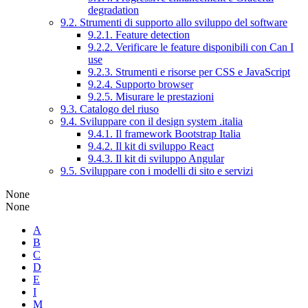
degradation
9.2. Strumenti di supporto allo sviluppo del software
9.2.1. Feature detection
9.2.2. Verificare le feature disponibili con Can I
use
9.2.3. Strumenti e risorse per CSS e JavaScript
9.2.4. Supporto browser
9.2.5. Misurare le prestazioni
9.3. Catalogo del riuso
9.4. Sviluppare con il design system .italia
9.4.1. Il framework Bootstrap Italia
9.4.2. Il kit di sviluppo React
9.4.3. Il kit di sviluppo Angular
9.5. Sviluppare con i modelli di sito e servizi
None
None
A
B
C
D
E
I
M