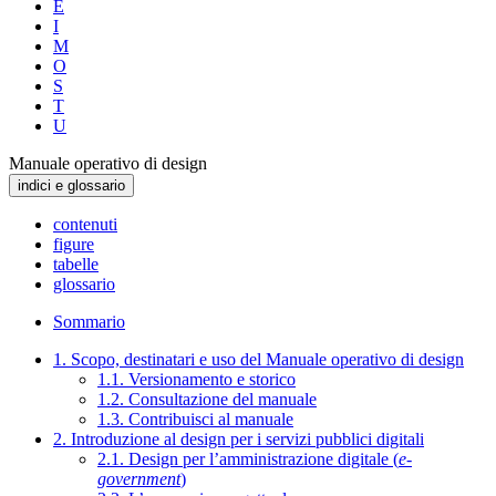
E
I
M
O
S
T
U
Manuale operativo di design
indici e glossario
contenuti
figure
tabelle
glossario
Sommario
1. Scopo, destinatari e uso del Manuale operativo di design
1.1. Versionamento e storico
1.2. Consultazione del manuale
1.3. Contribuisci al manuale
2. Introduzione al design per i servizi pubblici digitali
2.1. Design per l’amministrazione digitale (
e-
government
)