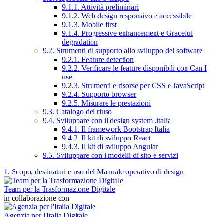
9.1.1. Attività preliminari
9.1.2. Web design responsivo e accessibile
9.1.3. Mobile first
9.1.4. Progressive enhancement e Graceful
degradation
9.2. Strumenti di supporto allo sviluppo del software
9.2.1. Feature detection
9.2.2. Verificare le feature disponibili con Can I
use
9.2.3. Strumenti e risorse per CSS e JavaScript
9.2.4. Supporto browser
9.2.5. Misurare le prestazioni
9.3. Catalogo del riuso
9.4. Sviluppare con il design system .italia
9.4.1. Il framework Bootstrap Italia
9.4.2. Il kit di sviluppo React
9.4.3. Il kit di sviluppo Angular
9.5. Sviluppare con i modelli di sito e servizi
1. Scopo, destinatari e uso del Manuale operativo di design
Team per la Trasformazione Digitale
in collaborazione con
Agenzia per l'Italia Digitale