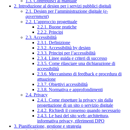
1.3. Contribuisci al manuale
2. Introduzione al design per i servizi pubblici digitali
2.1. Design per l’amministrazione digitale (
e-
government
)
2.2. L’approccio progettuale
2.2.1. Buone pratiche
2.2.2. Principi
2.3. Accessibilità
2.3.1. Definizione
2.3.2. Accessibilità by design
2.3.3. Principi per l’accessibilità
2.3.4. Linee guida e criteri di successo
2.3.5. Come rilasciare una dichiarazione di
accessibilità
2.3.6. Meccanismo di feedback e procedura di
attuazione
2.3.7. Obiettivi accessibilità
2.3.8. Normativa e approfondimenti
2.4. Privacy
2.4.1. Come rispettare la privacy sin dalla
progettazione di un sito o servizio digitale
2.4.2. Richiedi il consenso quando necessario
2.4.3. Le basi del sito web: architettura,
informativa privacy, riferimenti DPO
3. Pianificazione, gestione e strategia