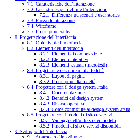
7.1. Caratteristiche dell’interazione
7.2. User stories per definire l’interazione
7.2.1. Differenza tra scenari e user stories
7.3. Flussi di interazione
7.4. Wireframe
7.5. Prototipi interattivi
8. Progettazione dell’interfaccia
8.1. Obiettivi dell’interfaccia
8.2. Elementi dell’interfaccia
8.2.1. Elementi di composizione
8.2.2. Elementi interattivi
8.2.3. Elementi testuali (microtesti)
8.3. Progettare e costruire in alta fedeltà
8.3.1. Layout di pagina
8.3.2. Prototipi in alta fedeltà
8.4. Progettare con il design system .italia
8.4.1. Documentazione
8.4.2. Benefici del design system
8.4.3. Risorse operative
8.4.4. Come contribuire al design system .italia
8.5. Progettare con i modelli di sito e servizi
8.5.1. Vantaggi dell’utilizzo dei modelli
8.5.2. I modelli di sito e servizi disponibili
9. Sviluppo dell’interfaccia
9.1. Approccio allo sviluppo