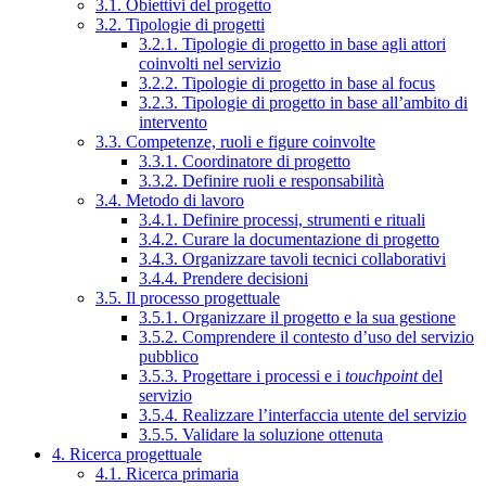
3.1. Obiettivi del progetto
3.2. Tipologie di progetti
3.2.1. Tipologie di progetto in base agli attori
coinvolti nel servizio
3.2.2. Tipologie di progetto in base al focus
3.2.3. Tipologie di progetto in base all’ambito di
intervento
3.3. Competenze, ruoli e figure coinvolte
3.3.1. Coordinatore di progetto
3.3.2. Definire ruoli e responsabilità
3.4. Metodo di lavoro
3.4.1. Definire processi, strumenti e rituali
3.4.2. Curare la documentazione di progetto
3.4.3. Organizzare tavoli tecnici collaborativi
3.4.4. Prendere decisioni
3.5. Il processo progettuale
3.5.1. Organizzare il progetto e la sua gestione
3.5.2. Comprendere il contesto d’uso del servizio
pubblico
3.5.3. Progettare i processi e i
touchpoint
del
servizio
3.5.4. Realizzare l’interfaccia utente del servizio
3.5.5. Validare la soluzione ottenuta
4. Ricerca progettuale
4.1. Ricerca primaria