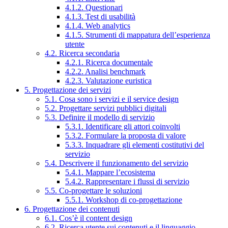
4.1.2. Questionari
4.1.3. Test di usabilità
4.1.4. Web analytics
4.1.5. Strumenti di mappatura dell’esperienza
utente
4.2. Ricerca secondaria
4.2.1. Ricerca documentale
4.2.2. Analisi benchmark
4.2.3. Valutazione euristica
5. Progettazione dei servizi
5.1. Cosa sono i servizi e il service design
5.2. Progettare servizi pubblici digitali
5.3. Definire il modello di servizio
5.3.1. Identificare gli attori coinvolti
5.3.2. Formulare la proposta di valore
5.3.3. Inquadrare gli elementi costitutivi del
servizio
5.4. Descrivere il funzionamento del servizio
5.4.1. Mappare l’ecosistema
5.4.2. Rappresentare i flussi di servizio
5.5. Co-progettare le soluzioni
5.5.1. Workshop di co-progettazione
6. Progettazione dei contenuti
6.1. Cos’è il content design
6.2. Ricerca utente sui contenuti e il linguaggio