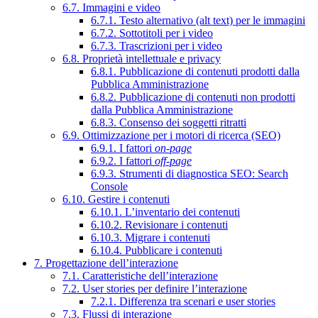
6.7. Immagini e video
6.7.1. Testo alternativo (alt text) per le immagini
6.7.2. Sottotitoli per i video
6.7.3. Trascrizioni per i video
6.8. Proprietà intellettuale e privacy
6.8.1. Pubblicazione di contenuti prodotti dalla
Pubblica Amministrazione
6.8.2. Pubblicazione di contenuti non prodotti
dalla Pubblica Amministrazione
6.8.3. Consenso dei soggetti ritratti
6.9. Ottimizzazione per i motori di ricerca (SEO)
6.9.1. I fattori
on-page
6.9.2. I fattori
off-page
6.9.3. Strumenti di diagnostica SEO: Search
Console
6.10. Gestire i contenuti
6.10.1. L’inventario dei contenuti
6.10.2. Revisionare i contenuti
6.10.3. Migrare i contenuti
6.10.4. Pubblicare i contenuti
7. Progettazione dell’interazione
7.1. Caratteristiche dell’interazione
7.2. User stories per definire l’interazione
7.2.1. Differenza tra scenari e user stories
7.3. Flussi di interazione