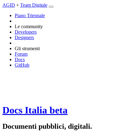
AGID
+
Team Digitale
Piano Triennale
Le community
Developers
Designers
Gli strumenti
Forum
Docs
GitHub
Docs Italia
beta
Documenti pubblici, digitali.