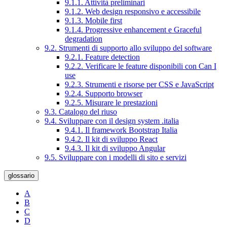
9.1.1. Attività preliminari
9.1.2. Web design responsivo e accessibile
9.1.3. Mobile first
9.1.4. Progressive enhancement e Graceful
degradation
9.2. Strumenti di supporto allo sviluppo del software
9.2.1. Feature detection
9.2.2. Verificare le feature disponibili con Can I
use
9.2.3. Strumenti e risorse per CSS e JavaScript
9.2.4. Supporto browser
9.2.5. Misurare le prestazioni
9.3. Catalogo del riuso
9.4. Sviluppare con il design system .italia
9.4.1. Il framework Bootstrap Italia
9.4.2. Il kit di sviluppo React
9.4.3. Il kit di sviluppo Angular
9.5. Sviluppare con i modelli di sito e servizi
glossario
A
B
C
D