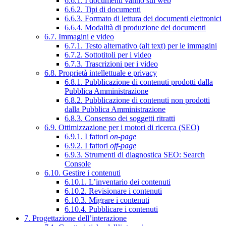
6.6.1. I documenti vanno sul web
6.6.2. Tipi di documenti
6.6.3. Formato di lettura dei documenti elettronici
6.6.4. Modalità di produzione dei documenti
6.7. Immagini e video
6.7.1. Testo alternativo (alt text) per le immagini
6.7.2. Sottotitoli per i video
6.7.3. Trascrizioni per i video
6.8. Proprietà intellettuale e privacy
6.8.1. Pubblicazione di contenuti prodotti dalla
Pubblica Amministrazione
6.8.2. Pubblicazione di contenuti non prodotti
dalla Pubblica Amministrazione
6.8.3. Consenso dei soggetti ritratti
6.9. Ottimizzazione per i motori di ricerca (SEO)
6.9.1. I fattori
on-page
6.9.2. I fattori
off-page
6.9.3. Strumenti di diagnostica SEO: Search
Console
6.10. Gestire i contenuti
6.10.1. L’inventario dei contenuti
6.10.2. Revisionare i contenuti
6.10.3. Migrare i contenuti
6.10.4. Pubblicare i contenuti
7. Progettazione dell’interazione