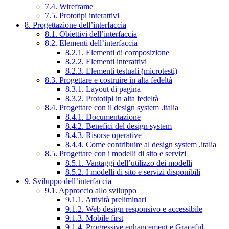
7.4. Wireframe
7.5. Prototipi interattivi
8. Progettazione dell’interfaccia
8.1. Obiettivi dell’interfaccia
8.2. Elementi dell’interfaccia
8.2.1. Elementi di composizione
8.2.2. Elementi interattivi
8.2.3. Elementi testuali (microtesti)
8.3. Progettare e costruire in alta fedeltà
8.3.1. Layout di pagina
8.3.2. Prototipi in alta fedeltà
8.4. Progettare con il design system .italia
8.4.1. Documentazione
8.4.2. Benefici del design system
8.4.3. Risorse operative
8.4.4. Come contribuire al design system .italia
8.5. Progettare con i modelli di sito e servizi
8.5.1. Vantaggi dell’utilizzo dei modelli
8.5.2. I modelli di sito e servizi disponibili
9. Sviluppo dell’interfaccia
9.1. Approccio allo sviluppo
9.1.1. Attività preliminari
9.1.2. Web design responsivo e accessibile
9.1.3. Mobile first
9.1.4. Progressive enhancement e Graceful