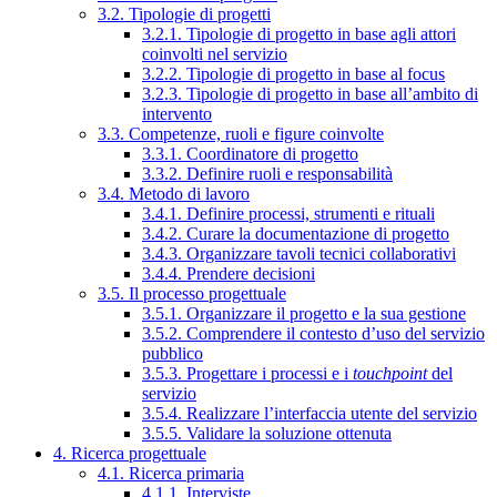
3.2. Tipologie di progetti
3.2.1. Tipologie di progetto in base agli attori
coinvolti nel servizio
3.2.2. Tipologie di progetto in base al focus
3.2.3. Tipologie di progetto in base all’ambito di
intervento
3.3. Competenze, ruoli e figure coinvolte
3.3.1. Coordinatore di progetto
3.3.2. Definire ruoli e responsabilità
3.4. Metodo di lavoro
3.4.1. Definire processi, strumenti e rituali
3.4.2. Curare la documentazione di progetto
3.4.3. Organizzare tavoli tecnici collaborativi
3.4.4. Prendere decisioni
3.5. Il processo progettuale
3.5.1. Organizzare il progetto e la sua gestione
3.5.2. Comprendere il contesto d’uso del servizio
pubblico
3.5.3. Progettare i processi e i
touchpoint
del
servizio
3.5.4. Realizzare l’interfaccia utente del servizio
3.5.5. Validare la soluzione ottenuta
4. Ricerca progettuale
4.1. Ricerca primaria
4.1.1. Interviste