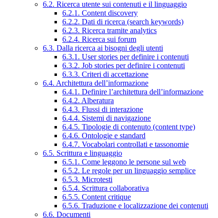
6.2. Ricerca utente sui contenuti e il linguaggio
6.2.1. Content discovery
6.2.2. Dati di ricerca (search keywords)
6.2.3. Ricerca tramite analytics
6.2.4. Ricerca sui forum
6.3. Dalla ricerca ai bisogni degli utenti
6.3.1. User stories per definire i contenuti
6.3.2. Job stories per definire i contenuti
6.3.3. Criteri di accettazione
6.4. Architettura dell’informazione
6.4.1. Definire l’architettura dell’informazione
6.4.2. Alberatura
6.4.3. Flussi di interazione
6.4.4. Sistemi di navigazione
6.4.5. Tipologie di contenuto (content type)
6.4.6. Ontologie e standard
6.4.7. Vocabolari controllati e tassonomie
6.5. Scrittura e linguaggio
6.5.1. Come leggono le persone sul web
6.5.2. Le regole per un linguaggio semplice
6.5.3. Microtesti
6.5.4. Scrittura collaborativa
6.5.5. Content critique
6.5.6. Traduzione e localizzazione dei contenuti
6.6. Documenti