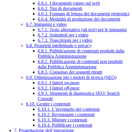
6.6.1. I documenti vanno sul web
6.6.2. Tipi di documenti
6.6.3. Formato di lettura dei documenti elettronici
6.6.4. Modalità di produzione dei documenti
6.7. Immagini e video
6.7.1. Testo alternativo (alt text) per le immagini
6.7.2. Sottotitoli per i video
6.7.3. Trascrizioni per i video
6.8. Proprietà intellettuale e privacy
6.8.1. Pubblicazione di contenuti prodotti dalla
Pubblica Amministrazione
6.8.2. Pubblicazione di contenuti non prodotti
dalla Pubblica Amministrazione
6.8.3. Consenso dei soggetti ritratti
6.9. Ottimizzazione per i motori di ricerca (SEO)
6.9.1. I fattori
on-page
6.9.2. I fattori
off-page
6.9.3. Strumenti di diagnostica SEO: Search
Console
6.10. Gestire i contenuti
6.10.1. L’inventario dei contenuti
6.10.2. Revisionare i contenuti
6.10.3. Migrare i contenuti
6.10.4. Pubblicare i contenuti
7. Progettazione dell’interazione