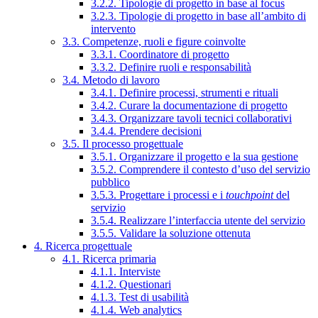
3.2.2. Tipologie di progetto in base al focus
3.2.3. Tipologie di progetto in base all’ambito di
intervento
3.3. Competenze, ruoli e figure coinvolte
3.3.1. Coordinatore di progetto
3.3.2. Definire ruoli e responsabilità
3.4. Metodo di lavoro
3.4.1. Definire processi, strumenti e rituali
3.4.2. Curare la documentazione di progetto
3.4.3. Organizzare tavoli tecnici collaborativi
3.4.4. Prendere decisioni
3.5. Il processo progettuale
3.5.1. Organizzare il progetto e la sua gestione
3.5.2. Comprendere il contesto d’uso del servizio
pubblico
3.5.3. Progettare i processi e i
touchpoint
del
servizio
3.5.4. Realizzare l’interfaccia utente del servizio
3.5.5. Validare la soluzione ottenuta
4. Ricerca progettuale
4.1. Ricerca primaria
4.1.1. Interviste
4.1.2. Questionari
4.1.3. Test di usabilità
4.1.4. Web analytics