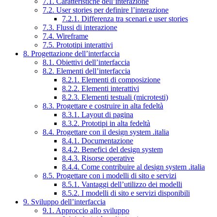
7.1. Caratteristiche dell’interazione
7.2. User stories per definire l’interazione
7.2.1. Differenza tra scenari e user stories
7.3. Flussi di interazione
7.4. Wireframe
7.5. Prototipi interattivi
8. Progettazione dell’interfaccia
8.1. Obiettivi dell’interfaccia
8.2. Elementi dell’interfaccia
8.2.1. Elementi di composizione
8.2.2. Elementi interattivi
8.2.3. Elementi testuali (microtesti)
8.3. Progettare e costruire in alta fedeltà
8.3.1. Layout di pagina
8.3.2. Prototipi in alta fedeltà
8.4. Progettare con il design system .italia
8.4.1. Documentazione
8.4.2. Benefici del design system
8.4.3. Risorse operative
8.4.4. Come contribuire al design system .italia
8.5. Progettare con i modelli di sito e servizi
8.5.1. Vantaggi dell’utilizzo dei modelli
8.5.2. I modelli di sito e servizi disponibili
9. Sviluppo dell’interfaccia
9.1. Approccio allo sviluppo