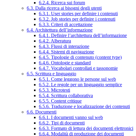
6.2.4. Ricerca sui forum
6.3. Dalla ricerca ai bisogni degli utenti
6.3.1. User stories per definire i contenuti
6.3.2. Job stories per definire i contenuti
6.3.3. Criteri di accettazione
6.4. Architettura dell’informazione
6.4.1. Definire l’architettura dell’informazione
6.4.2. Alberatura
6.4.3. Flussi di interazione
6.4.4. Sistemi di navigazione
6.4.5. Tipologie di contenuto (content type)
6.4.6. Ontologie e standard
6.4.7. Vocabolari controllati e tassonomie
6.5. Scrittura e linguaggio
6.5.1. Come leggono le persone sul web
6.5.2. Le regole per un linguaggio semplice
6.5.3. Microtesti
6.5.4. Scrittura collaborativa
6.5.5. Content critique
6.5.6. Traduzione e localizzazione dei contenuti
6.6. Documenti
6.6.1. I documenti vanno sul web
6.6.2. Tipi di documenti
6.6.3. Formato di lettura dei documenti elettronici
6.6.4. Modalità di produzione dei documenti