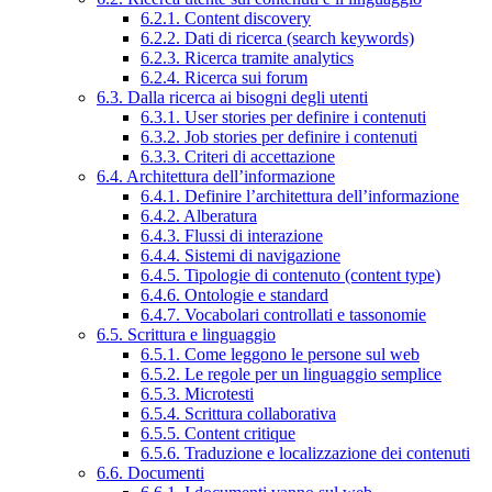
6.2.1. Content discovery
6.2.2. Dati di ricerca (search keywords)
6.2.3. Ricerca tramite analytics
6.2.4. Ricerca sui forum
6.3. Dalla ricerca ai bisogni degli utenti
6.3.1. User stories per definire i contenuti
6.3.2. Job stories per definire i contenuti
6.3.3. Criteri di accettazione
6.4. Architettura dell’informazione
6.4.1. Definire l’architettura dell’informazione
6.4.2. Alberatura
6.4.3. Flussi di interazione
6.4.4. Sistemi di navigazione
6.4.5. Tipologie di contenuto (content type)
6.4.6. Ontologie e standard
6.4.7. Vocabolari controllati e tassonomie
6.5. Scrittura e linguaggio
6.5.1. Come leggono le persone sul web
6.5.2. Le regole per un linguaggio semplice
6.5.3. Microtesti
6.5.4. Scrittura collaborativa
6.5.5. Content critique
6.5.6. Traduzione e localizzazione dei contenuti
6.6. Documenti