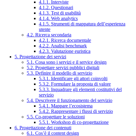
4.1.1. Interviste
4.1.2. Questionari
4.1.3. Test di usabilità
4.1.4. Web analytics
4.1.5. Strumenti di mappatura dell’esperienza
utente
4.2. Ricerca secondaria
4.2.1. Ricerca documentale
4.2.2. Analisi benchmark
4.2.3. Valutazione euristica
5. Progettazione dei servizi
5.1. Cosa sono i servizi e il service design
5.2. Progettare servizi pubblici digitali
5.3. Definire il modello di servizio
5.3.1. Identificare gli attori coinvolti
5.3.2. Formulare la proposta di valore
5.3.3. Inquadrare gli elementi costitutivi del
servizio
5.4. Descrivere il funzionamento del servizio
5.4.1. Mappare l’ecosistema
5.4.2. Rappresentare i flussi di servizio
5.5. Co-progettare le soluzioni
5.5.1. Workshop di co-progettazione
6. Progettazione dei contenuti
6.1. Cos’è il content design