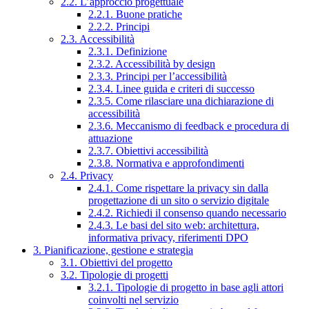
2.2. L’approccio progettuale
2.2.1. Buone pratiche
2.2.2. Principi
2.3. Accessibilità
2.3.1. Definizione
2.3.2. Accessibilità by design
2.3.3. Principi per l’accessibilità
2.3.4. Linee guida e criteri di successo
2.3.5. Come rilasciare una dichiarazione di
accessibilità
2.3.6. Meccanismo di feedback e procedura di
attuazione
2.3.7. Obiettivi accessibilità
2.3.8. Normativa e approfondimenti
2.4. Privacy
2.4.1. Come rispettare la privacy sin dalla
progettazione di un sito o servizio digitale
2.4.2. Richiedi il consenso quando necessario
2.4.3. Le basi del sito web: architettura,
informativa privacy, riferimenti DPO
3. Pianificazione, gestione e strategia
3.1. Obiettivi del progetto
3.2. Tipologie di progetti
3.2.1. Tipologie di progetto in base agli attori
coinvolti nel servizio