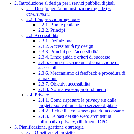
2. Introduzione al design per i servizi pubblici digitali
2.1. Design per l’amministrazione digitale (
e-
government
)
2.2. L’approccio progettuale
2.2.1. Buone pratiche
2.2.2. Principi
2.3. Accessibilità
2.3.1. Definizione
2.3.2. Accessibilità by design
2.3.3. Principi per l’accessibilità
2.3.4. Linee guida e criteri di successo
2.3.5. Come rilasciare una dichiarazione di
accessibilità
2.3.6. Meccanismo di feedback e procedura di
attuazione
2.3.7. Obiettivi accessibilità
2.3.8. Normativa e approfondimenti
2.4. Privacy
2.4.1. Come rispettare la privacy sin dalla
progettazione di un sito o servizio digitale
2.4.2. Richiedi il consenso quando necessario
2.4.3. Le basi del sito web: architettura,
informativa privacy, riferimenti DPO
3. Pianificazione, gestione e strategia
3.1. Obiettivi del progetto