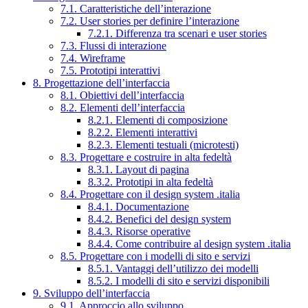
7.1. Caratteristiche dell’interazione
7.2. User stories per definire l’interazione
7.2.1. Differenza tra scenari e user stories
7.3. Flussi di interazione
7.4. Wireframe
7.5. Prototipi interattivi
8. Progettazione dell’interfaccia
8.1. Obiettivi dell’interfaccia
8.2. Elementi dell’interfaccia
8.2.1. Elementi di composizione
8.2.2. Elementi interattivi
8.2.3. Elementi testuali (microtesti)
8.3. Progettare e costruire in alta fedeltà
8.3.1. Layout di pagina
8.3.2. Prototipi in alta fedeltà
8.4. Progettare con il design system .italia
8.4.1. Documentazione
8.4.2. Benefici del design system
8.4.3. Risorse operative
8.4.4. Come contribuire al design system .italia
8.5. Progettare con i modelli di sito e servizi
8.5.1. Vantaggi dell’utilizzo dei modelli
8.5.2. I modelli di sito e servizi disponibili
9. Sviluppo dell’interfaccia
9.1. Approccio allo sviluppo