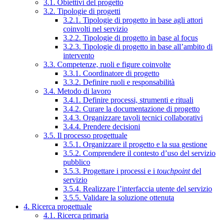
3.1. Obiettivi del progetto
3.2. Tipologie di progetti
3.2.1. Tipologie di progetto in base agli attori
coinvolti nel servizio
3.2.2. Tipologie di progetto in base al focus
3.2.3. Tipologie di progetto in base all’ambito di
intervento
3.3. Competenze, ruoli e figure coinvolte
3.3.1. Coordinatore di progetto
3.3.2. Definire ruoli e responsabilità
3.4. Metodo di lavoro
3.4.1. Definire processi, strumenti e rituali
3.4.2. Curare la documentazione di progetto
3.4.3. Organizzare tavoli tecnici collaborativi
3.4.4. Prendere decisioni
3.5. Il processo progettuale
3.5.1. Organizzare il progetto e la sua gestione
3.5.2. Comprendere il contesto d’uso del servizio
pubblico
3.5.3. Progettare i processi e i
touchpoint
del
servizio
3.5.4. Realizzare l’interfaccia utente del servizio
3.5.5. Validare la soluzione ottenuta
4. Ricerca progettuale
4.1. Ricerca primaria