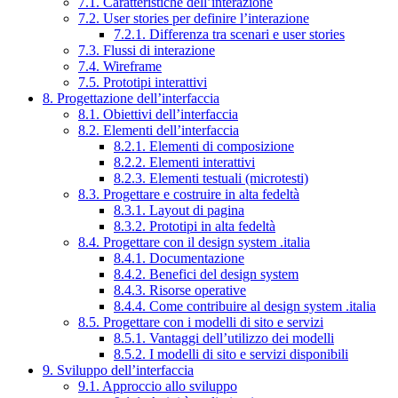
7.1. Caratteristiche dell’interazione
7.2. User stories per definire l’interazione
7.2.1. Differenza tra scenari e user stories
7.3. Flussi di interazione
7.4. Wireframe
7.5. Prototipi interattivi
8. Progettazione dell’interfaccia
8.1. Obiettivi dell’interfaccia
8.2. Elementi dell’interfaccia
8.2.1. Elementi di composizione
8.2.2. Elementi interattivi
8.2.3. Elementi testuali (microtesti)
8.3. Progettare e costruire in alta fedeltà
8.3.1. Layout di pagina
8.3.2. Prototipi in alta fedeltà
8.4. Progettare con il design system .italia
8.4.1. Documentazione
8.4.2. Benefici del design system
8.4.3. Risorse operative
8.4.4. Come contribuire al design system .italia
8.5. Progettare con i modelli di sito e servizi
8.5.1. Vantaggi dell’utilizzo dei modelli
8.5.2. I modelli di sito e servizi disponibili
9. Sviluppo dell’interfaccia
9.1. Approccio allo sviluppo