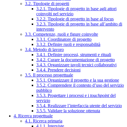
3.2. Tipologie di progetti
3.2.1. Tipologie di progetto in base agli attori
coinvolti nel servizio
3.2.2. Tipologie di progetto in base al focus
3.2.3. Tipologie di progetto in base all’ambito di
intervento
3.3. Competenze, ruoli e figure coinvolte
3.3.1. Coordinatore di progetto
3.3.2. Definire ruoli e responsabilità
3.4. Metodo di lavoro
3.4.1. Definire processi, strumenti e rituali
3.4.2. Curare la documentazione di progetto
3.4.3. Organizzare tavoli tecnici collaborativi
3.4.4. Prendere decisioni
3.5. Il processo progettuale
3.5.1. Organizzare il progetto e la sua gestione
3.5.2. Comprendere il contesto d’uso del servizio
pubblico
3.5.3. Progettare i processi e i
touchpoint
del
servizio
3.5.4. Realizzare l’interfaccia utente del servizio
3.5.5. Validare la soluzione ottenuta
4. Ricerca progettuale
4.1. Ricerca primaria
4.1.1. Interviste