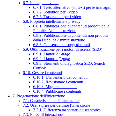
6.7. Immagini e video
6.7.1. Testo alternativo (alt text) per le immagini
6.7.2. Sottotitoli per i video
6.7.3. Trascrizioni per i video
6.8. Proprietà intellettuale e privacy
6.8.1. Pubblicazione di contenuti prodotti dalla
Pubblica Amministrazione
6.8.2. Pubblicazione di contenuti non prodotti
dalla Pubblica Amministrazione
6.8.3. Consenso dei soggetti ritratti
6.9. Ottimizzazione per i motori di ricerca (SEO)
6.9.1. I fattori
on-page
6.9.2. I fattori
off-page
6.9.3. Strumenti di diagnostica SEO: Search
Console
6.10. Gestire i contenuti
6.10.1. L’inventario dei contenuti
6.10.2. Revisionare i contenuti
6.10.3. Migrare i contenuti
6.10.4. Pubblicare i contenuti
7. Progettazione dell’interazione
7.1. Caratteristiche dell’interazione
7.2. User stories per definire l’interazione
7.2.1. Differenza tra scenari e user stories
7.3. Flussi di interazione