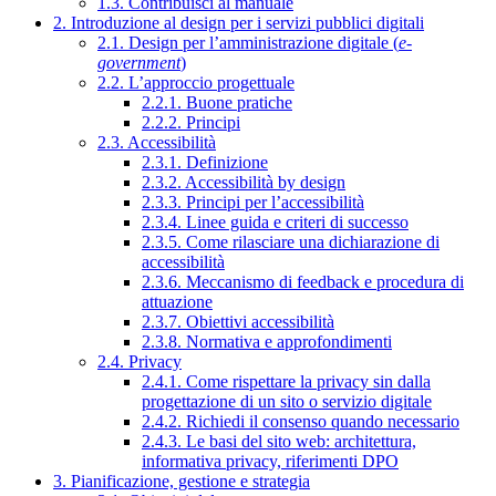
1.3. Contribuisci al manuale
2. Introduzione al design per i servizi pubblici digitali
2.1. Design per l’amministrazione digitale (
e-
government
)
2.2. L’approccio progettuale
2.2.1. Buone pratiche
2.2.2. Principi
2.3. Accessibilità
2.3.1. Definizione
2.3.2. Accessibilità by design
2.3.3. Principi per l’accessibilità
2.3.4. Linee guida e criteri di successo
2.3.5. Come rilasciare una dichiarazione di
accessibilità
2.3.6. Meccanismo di feedback e procedura di
attuazione
2.3.7. Obiettivi accessibilità
2.3.8. Normativa e approfondimenti
2.4. Privacy
2.4.1. Come rispettare la privacy sin dalla
progettazione di un sito o servizio digitale
2.4.2. Richiedi il consenso quando necessario
2.4.3. Le basi del sito web: architettura,
informativa privacy, riferimenti DPO
3. Pianificazione, gestione e strategia