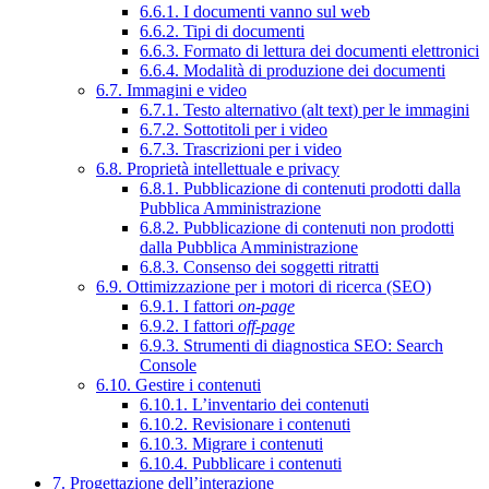
6.6.1. I documenti vanno sul web
6.6.2. Tipi di documenti
6.6.3. Formato di lettura dei documenti elettronici
6.6.4. Modalità di produzione dei documenti
6.7. Immagini e video
6.7.1. Testo alternativo (alt text) per le immagini
6.7.2. Sottotitoli per i video
6.7.3. Trascrizioni per i video
6.8. Proprietà intellettuale e privacy
6.8.1. Pubblicazione di contenuti prodotti dalla
Pubblica Amministrazione
6.8.2. Pubblicazione di contenuti non prodotti
dalla Pubblica Amministrazione
6.8.3. Consenso dei soggetti ritratti
6.9. Ottimizzazione per i motori di ricerca (SEO)
6.9.1. I fattori
on-page
6.9.2. I fattori
off-page
6.9.3. Strumenti di diagnostica SEO: Search
Console
6.10. Gestire i contenuti
6.10.1. L’inventario dei contenuti
6.10.2. Revisionare i contenuti
6.10.3. Migrare i contenuti
6.10.4. Pubblicare i contenuti
7. Progettazione dell’interazione