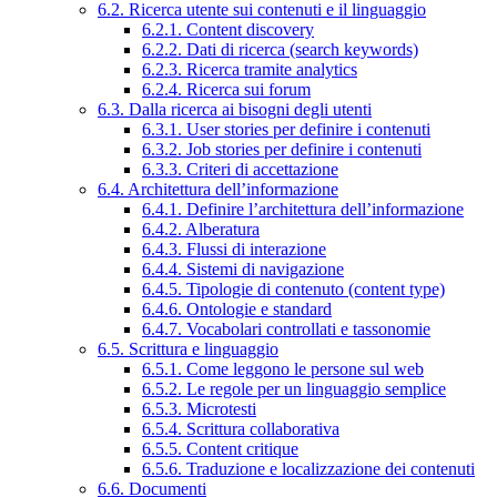
6.2. Ricerca utente sui contenuti e il linguaggio
6.2.1. Content discovery
6.2.2. Dati di ricerca (search keywords)
6.2.3. Ricerca tramite analytics
6.2.4. Ricerca sui forum
6.3. Dalla ricerca ai bisogni degli utenti
6.3.1. User stories per definire i contenuti
6.3.2. Job stories per definire i contenuti
6.3.3. Criteri di accettazione
6.4. Architettura dell’informazione
6.4.1. Definire l’architettura dell’informazione
6.4.2. Alberatura
6.4.3. Flussi di interazione
6.4.4. Sistemi di navigazione
6.4.5. Tipologie di contenuto (content type)
6.4.6. Ontologie e standard
6.4.7. Vocabolari controllati e tassonomie
6.5. Scrittura e linguaggio
6.5.1. Come leggono le persone sul web
6.5.2. Le regole per un linguaggio semplice
6.5.3. Microtesti
6.5.4. Scrittura collaborativa
6.5.5. Content critique
6.5.6. Traduzione e localizzazione dei contenuti
6.6. Documenti