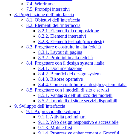
7.4. Wireframe
7.5. Prototipi interattivi
8. Progettazione dell’interfaccia
8.1. Obiettivi dell’interfaccia
8.2. Elementi dell’interfaccia
8.2.1. Elementi di composizione
8.2.2. Elementi interattivi
8.2.3. Elementi testuali (microtesti)
8.3. Progettare e costruire in alta fedeltà
8.3.1. Layout di pagina
8.3.2. Prototipi in alta fedeltà
8.4. Progettare con il design system .italia
8.4.1. Documentazione
8.4.2. Benefici del design system
8.4.3. Risorse operative
8.4.4. Come contribuire al design system .italia
8.5. Progettare con i modelli di sito e servizi
8.5.1. Vantaggi dell’utilizzo dei modelli
8.5.2. I modelli di sito e servizi disponibili
9. Sviluppo dell’interfaccia
9.1. Approccio allo sviluppo
9.1.1. Attività preliminari
9.1.2. Web design responsivo e accessibile
9.1.3. Mobile first
9.1.4. Progressive enhancement e Graceful