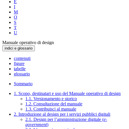
E
I
M
O
S
T
U
Manuale operativo di design
indici e glossario
contenuti
figure
tabelle
glossario
Sommario
1. Scopo, destinatari e uso del Manuale operativo di design
1.1. Versionamento e storico
1.2. Consultazione del manuale
1.3. Contribuisci al manuale
2. Introduzione al design per i servizi pubblici digitali
2.1. Design per l’amministrazione digitale (
e-
government
)