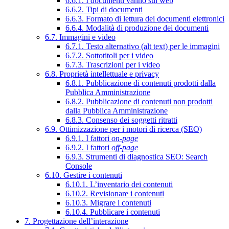
6.6.1. I documenti vanno sul web
6.6.2. Tipi di documenti
6.6.3. Formato di lettura dei documenti elettronici
6.6.4. Modalità di produzione dei documenti
6.7. Immagini e video
6.7.1. Testo alternativo (alt text) per le immagini
6.7.2. Sottotitoli per i video
6.7.3. Trascrizioni per i video
6.8. Proprietà intellettuale e privacy
6.8.1. Pubblicazione di contenuti prodotti dalla
Pubblica Amministrazione
6.8.2. Pubblicazione di contenuti non prodotti
dalla Pubblica Amministrazione
6.8.3. Consenso dei soggetti ritratti
6.9. Ottimizzazione per i motori di ricerca (SEO)
6.9.1. I fattori
on-page
6.9.2. I fattori
off-page
6.9.3. Strumenti di diagnostica SEO: Search
Console
6.10. Gestire i contenuti
6.10.1. L’inventario dei contenuti
6.10.2. Revisionare i contenuti
6.10.3. Migrare i contenuti
6.10.4. Pubblicare i contenuti
7. Progettazione dell’interazione