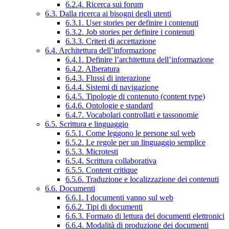
6.2.4. Ricerca sui forum
6.3. Dalla ricerca ai bisogni degli utenti
6.3.1. User stories per definire i contenuti
6.3.2. Job stories per definire i contenuti
6.3.3. Criteri di accettazione
6.4. Architettura dell’informazione
6.4.1. Definire l’architettura dell’informazione
6.4.2. Alberatura
6.4.3. Flussi di interazione
6.4.4. Sistemi di navigazione
6.4.5. Tipologie di contenuto (content type)
6.4.6. Ontologie e standard
6.4.7. Vocabolari controllati e tassonomie
6.5. Scrittura e linguaggio
6.5.1. Come leggono le persone sul web
6.5.2. Le regole per un linguaggio semplice
6.5.3. Microtesti
6.5.4. Scrittura collaborativa
6.5.5. Content critique
6.5.6. Traduzione e localizzazione dei contenuti
6.6. Documenti
6.6.1. I documenti vanno sul web
6.6.2. Tipi di documenti
6.6.3. Formato di lettura dei documenti elettronici
6.6.4. Modalità di produzione dei documenti