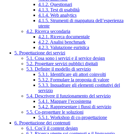
4.1.2. Questionari
4.1.3. Test di usabilità
4.1.4. Web analytics
4.1.5. Strumenti di mappatura dell’esperienza
utente
4.2. Ricerca secondaria
4.2.1. Ricerca documentale
4.2.2. Analisi benchmark
4.2.3. Valutazione euristica
5. Progettazione dei servizi
5.1. Cosa sono i servizi e il service design
5.2. Progettare servizi pubblici digitali
5.3. Definire il modello di servizio
5.3.1. Identificare gli attori coinvolti
5.3.2. Formulare la proposta di valore
5.3.3. Inquadrare gli elementi costitutivi del
servizio
5.4. Descrivere il funzionamento del servizio
5.4.1. Mappare l’ecosistema
5.4.2. Rappresentare i flussi di servizio
5.5. Co-progettare le soluzioni
5.5.1. Workshop di co-progettazione
6. Progettazione dei contenuti
6.1. Cos’è il content design
6.2. Ricerca utente sui contenuti e il linguaggio