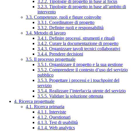
3.2.2. Tipologie di progetto in base al focus
3.2.3. Tipologie di progetto in base all’ambito di
intervento
3.3. Competenze, ruoli e figure coinvolte
3.3.1. Coordinatore di progetto
3.3.2. Definire ruoli e responsabilità
3.4. Metodo di lavoro
3.4.1. Definire processi, strumenti e rituali
3.4.2. Curare la documentazione di progetto
3.4.3. Organizzare tavoli tecnici collaborativi
3.4.4. Prendere decisioni
3.5. Il processo progettuale
3.5.1. Organizzare il progetto e la sua gestione
3.5.2. Comprendere il contesto d’uso del servizio
pubblico
3.5.3. Progettare i processi e i
touchpoint
del
servizio
3.5.4. Realizzare l’interfaccia utente del servizio
3.5.5. Validare la soluzione ottenuta
4. Ricerca progettuale
4.1. Ricerca primaria
4.1.1. Interviste
4.1.2. Questionari
4.1.3. Test di usabilità
4.1.4. Web analytics