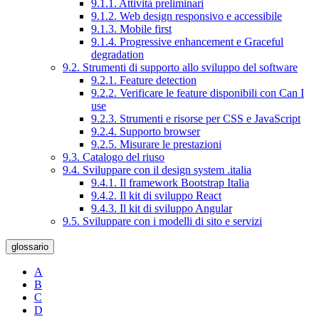
9.1.1. Attività preliminari
9.1.2. Web design responsivo e accessibile
9.1.3. Mobile first
9.1.4. Progressive enhancement e Graceful
degradation
9.2. Strumenti di supporto allo sviluppo del software
9.2.1. Feature detection
9.2.2. Verificare le feature disponibili con Can I
use
9.2.3. Strumenti e risorse per CSS e JavaScript
9.2.4. Supporto browser
9.2.5. Misurare le prestazioni
9.3. Catalogo del riuso
9.4. Sviluppare con il design system .italia
9.4.1. Il framework Bootstrap Italia
9.4.2. Il kit di sviluppo React
9.4.3. Il kit di sviluppo Angular
9.5. Sviluppare con i modelli di sito e servizi
glossario
A
B
C
D