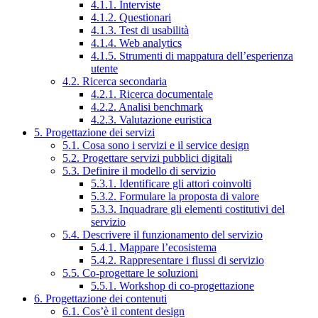
4.1.1. Interviste
4.1.2. Questionari
4.1.3. Test di usabilità
4.1.4. Web analytics
4.1.5. Strumenti di mappatura dell’esperienza
utente
4.2. Ricerca secondaria
4.2.1. Ricerca documentale
4.2.2. Analisi benchmark
4.2.3. Valutazione euristica
5. Progettazione dei servizi
5.1. Cosa sono i servizi e il service design
5.2. Progettare servizi pubblici digitali
5.3. Definire il modello di servizio
5.3.1. Identificare gli attori coinvolti
5.3.2. Formulare la proposta di valore
5.3.3. Inquadrare gli elementi costitutivi del
servizio
5.4. Descrivere il funzionamento del servizio
5.4.1. Mappare l’ecosistema
5.4.2. Rappresentare i flussi di servizio
5.5. Co-progettare le soluzioni
5.5.1. Workshop di co-progettazione
6. Progettazione dei contenuti
6.1. Cos’è il content design