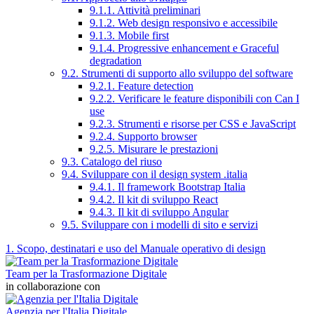
9.1.1. Attività preliminari
9.1.2. Web design responsivo e accessibile
9.1.3. Mobile first
9.1.4. Progressive enhancement e Graceful
degradation
9.2. Strumenti di supporto allo sviluppo del software
9.2.1. Feature detection
9.2.2. Verificare le feature disponibili con Can I
use
9.2.3. Strumenti e risorse per CSS e JavaScript
9.2.4. Supporto browser
9.2.5. Misurare le prestazioni
9.3. Catalogo del riuso
9.4. Sviluppare con il design system .italia
9.4.1. Il framework Bootstrap Italia
9.4.2. Il kit di sviluppo React
9.4.3. Il kit di sviluppo Angular
9.5. Sviluppare con i modelli di sito e servizi
1. Scopo, destinatari e uso del Manuale operativo di design
Team per la Trasformazione Digitale
in collaborazione con
Agenzia per l'Italia Digitale