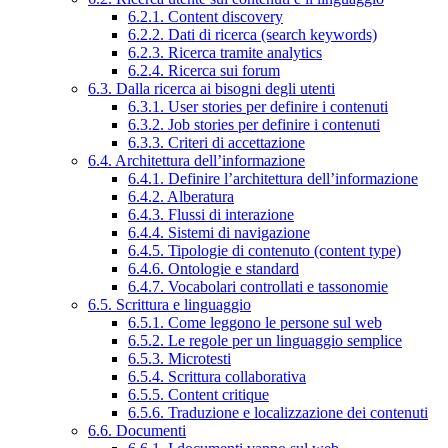
6.2.1. Content discovery
6.2.2. Dati di ricerca (search keywords)
6.2.3. Ricerca tramite analytics
6.2.4. Ricerca sui forum
6.3. Dalla ricerca ai bisogni degli utenti
6.3.1. User stories per definire i contenuti
6.3.2. Job stories per definire i contenuti
6.3.3. Criteri di accettazione
6.4. Architettura dell’informazione
6.4.1. Definire l’architettura dell’informazione
6.4.2. Alberatura
6.4.3. Flussi di interazione
6.4.4. Sistemi di navigazione
6.4.5. Tipologie di contenuto (content type)
6.4.6. Ontologie e standard
6.4.7. Vocabolari controllati e tassonomie
6.5. Scrittura e linguaggio
6.5.1. Come leggono le persone sul web
6.5.2. Le regole per un linguaggio semplice
6.5.3. Microtesti
6.5.4. Scrittura collaborativa
6.5.5. Content critique
6.5.6. Traduzione e localizzazione dei contenuti
6.6. Documenti