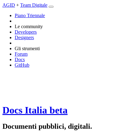
AGID
+
Team Digitale
Piano Triennale
Le community
Developers
Designers
Gli strumenti
Forum
Docs
GitHub
Docs Italia
beta
Documenti pubblici, digitali.