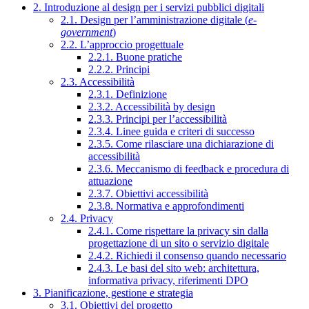
2. Introduzione al design per i servizi pubblici digitali
2.1. Design per l’amministrazione digitale (
e-
government
)
2.2. L’approccio progettuale
2.2.1. Buone pratiche
2.2.2. Principi
2.3. Accessibilità
2.3.1. Definizione
2.3.2. Accessibilità by design
2.3.3. Principi per l’accessibilità
2.3.4. Linee guida e criteri di successo
2.3.5. Come rilasciare una dichiarazione di
accessibilità
2.3.6. Meccanismo di feedback e procedura di
attuazione
2.3.7. Obiettivi accessibilità
2.3.8. Normativa e approfondimenti
2.4. Privacy
2.4.1. Come rispettare la privacy sin dalla
progettazione di un sito o servizio digitale
2.4.2. Richiedi il consenso quando necessario
2.4.3. Le basi del sito web: architettura,
informativa privacy, riferimenti DPO
3. Pianificazione, gestione e strategia
3.1. Obiettivi del progetto