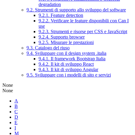
degradation
9.2. Strumenti di supporto allo sviluppo del software
9.2.1. Feature detection
9.2.2. Verificare le feature disponibili con Can I
use
9.2.3. Strumenti e risorse per CSS e JavaScript
9.2.4. Supporto browser
9.2.5. Misurare le prestazioni
9.3. Catalogo del riuso
9.4. Sviluppare con il design system .italia
9.4.1. Il framework Bootstrap Italia
9.4.2. Il kit di sviluppo React
9.4.3. Il kit di sviluppo Angular
9.5. Sviluppare con i modelli di sito e servizi
None
None
A
B
C
D
E
I
M