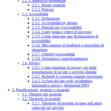
2.2. L’approccio progettuale
2.2.1. Buone pratiche
2.2.2. Principi
2.3. Accessibilità
2.3.1. Definizione
2.3.2. Accessibilità by design
2.3.3. Principi per l’accessibilità
2.3.4. Linee guida e criteri di successo
2.3.5. Come rilasciare una dichiarazione di
accessibilità
2.3.6. Meccanismo di feedback e procedura di
attuazione
2.3.7. Obiettivi accessibilità
2.3.8. Normativa e approfondimenti
2.4. Privacy
2.4.1. Come rispettare la privacy sin dalla
progettazione di un sito o servizio digitale
2.4.2. Richiedi il consenso quando necessario
2.4.3. Le basi del sito web: architettura,
informativa privacy, riferimenti DPO
3. Pianificazione, gestione e strategia
3.1. Obiettivi del progetto
3.2. Tipologie di progetti
3.2.1. Tipologie di progetto in base agli attori
coinvolti nel servizio