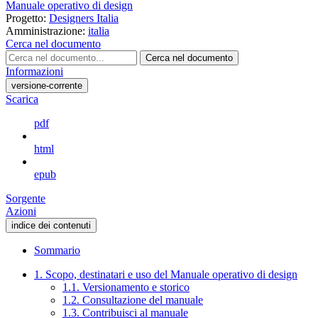
Manuale operativo di design
Progetto:
Designers Italia
Amministrazione:
italia
Cerca nel documento
Cerca nel documento
Informazioni
versione-corrente
Scarica
pdf
html
epub
Sorgente
Azioni
indice dei contenuti
Sommario
1. Scopo, destinatari e uso del Manuale operativo di design
1.1. Versionamento e storico
1.2. Consultazione del manuale
1.3. Contribuisci al manuale