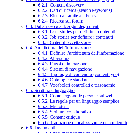
6.2.1. Content discovery
6.2.2. Dati di ricerca (search keywords)
6.2.3. Ricerca tramite analytics
6.2.4. Ricerca sui forum
6.3. Dalla ricerca ai bisogni degli utenti
6.3.1. User stories per definire i contenuti
6.3.2. Job stories per definire i contenuti
6.3.3. Criteri di accettazione
6.4. Architettura dell’informazione
6.4.1. Definire l’architettura dell’informazione
6.4.2. Alberatura
6.4.3. Flussi di interazione
6.4.4. Sistemi di navigazione
6.4.5. Tipologie di contenuto (content type)
6.4.6. Ontologie e standard
6.4.7. Vocabolari controllati e tassonomie
6.5. Scrittura e linguaggio
6.5.1. Come leggono le persone sul web
6.5.2. Le regole per un linguaggio semplice
6.5.3. Microtesti
6.5.4. Scrittura collaborativa
6.5.5. Content critique
6.5.6. Traduzione e localizzazione dei contenuti
6.6. Documenti