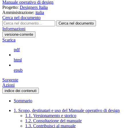
Manuale operativo di design
Progetto:
Designers Italia
Amministrazione:
italia
Cerca nel documento
Cerca nel documento
Informazioni
versione-corrente
Scarica
pdf
html
epub
Sorgente
Azioni
indice dei contenuti
Sommario
1. Scopo, destinatari e uso del Manuale operativo di design
1.1. Versionamento e storico
1.2. Consultazione del manuale
1.3. Contribuisci al manuale