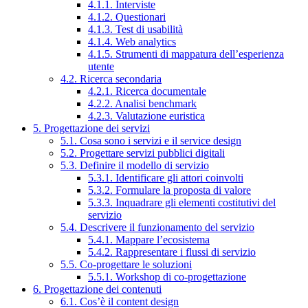
4.1.1. Interviste
4.1.2. Questionari
4.1.3. Test di usabilità
4.1.4. Web analytics
4.1.5. Strumenti di mappatura dell’esperienza
utente
4.2. Ricerca secondaria
4.2.1. Ricerca documentale
4.2.2. Analisi benchmark
4.2.3. Valutazione euristica
5. Progettazione dei servizi
5.1. Cosa sono i servizi e il service design
5.2. Progettare servizi pubblici digitali
5.3. Definire il modello di servizio
5.3.1. Identificare gli attori coinvolti
5.3.2. Formulare la proposta di valore
5.3.3. Inquadrare gli elementi costitutivi del
servizio
5.4. Descrivere il funzionamento del servizio
5.4.1. Mappare l’ecosistema
5.4.2. Rappresentare i flussi di servizio
5.5. Co-progettare le soluzioni
5.5.1. Workshop di co-progettazione
6. Progettazione dei contenuti
6.1. Cos’è il content design