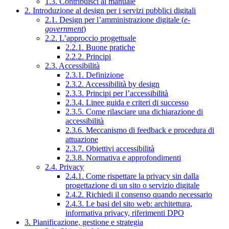
1.3. Contribuisci al manuale
2. Introduzione al design per i servizi pubblici digitali
2.1. Design per l’amministrazione digitale (
e-
government
)
2.2. L’approccio progettuale
2.2.1. Buone pratiche
2.2.2. Principi
2.3. Accessibilità
2.3.1. Definizione
2.3.2. Accessibilità by design
2.3.3. Principi per l’accessibilità
2.3.4. Linee guida e criteri di successo
2.3.5. Come rilasciare una dichiarazione di
accessibilità
2.3.6. Meccanismo di feedback e procedura di
attuazione
2.3.7. Obiettivi accessibilità
2.3.8. Normativa e approfondimenti
2.4. Privacy
2.4.1. Come rispettare la privacy sin dalla
progettazione di un sito o servizio digitale
2.4.2. Richiedi il consenso quando necessario
2.4.3. Le basi del sito web: architettura,
informativa privacy, riferimenti DPO
3. Pianificazione, gestione e strategia