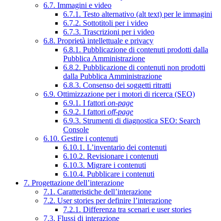
6.7. Immagini e video
6.7.1. Testo alternativo (alt text) per le immagini
6.7.2. Sottotitoli per i video
6.7.3. Trascrizioni per i video
6.8. Proprietà intellettuale e privacy
6.8.1. Pubblicazione di contenuti prodotti dalla
Pubblica Amministrazione
6.8.2. Pubblicazione di contenuti non prodotti
dalla Pubblica Amministrazione
6.8.3. Consenso dei soggetti ritratti
6.9. Ottimizzazione per i motori di ricerca (SEO)
6.9.1. I fattori
on-page
6.9.2. I fattori
off-page
6.9.3. Strumenti di diagnostica SEO: Search
Console
6.10. Gestire i contenuti
6.10.1. L’inventario dei contenuti
6.10.2. Revisionare i contenuti
6.10.3. Migrare i contenuti
6.10.4. Pubblicare i contenuti
7. Progettazione dell’interazione
7.1. Caratteristiche dell’interazione
7.2. User stories per definire l’interazione
7.2.1. Differenza tra scenari e user stories
7.3. Flussi di interazione