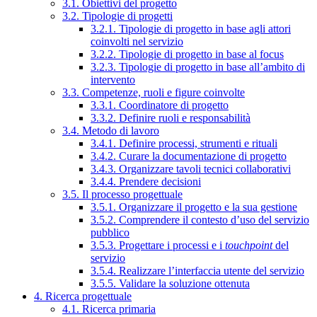
3.1. Obiettivi del progetto
3.2. Tipologie di progetti
3.2.1. Tipologie di progetto in base agli attori
coinvolti nel servizio
3.2.2. Tipologie di progetto in base al focus
3.2.3. Tipologie di progetto in base all’ambito di
intervento
3.3. Competenze, ruoli e figure coinvolte
3.3.1. Coordinatore di progetto
3.3.2. Definire ruoli e responsabilità
3.4. Metodo di lavoro
3.4.1. Definire processi, strumenti e rituali
3.4.2. Curare la documentazione di progetto
3.4.3. Organizzare tavoli tecnici collaborativi
3.4.4. Prendere decisioni
3.5. Il processo progettuale
3.5.1. Organizzare il progetto e la sua gestione
3.5.2. Comprendere il contesto d’uso del servizio
pubblico
3.5.3. Progettare i processi e i
touchpoint
del
servizio
3.5.4. Realizzare l’interfaccia utente del servizio
3.5.5. Validare la soluzione ottenuta
4. Ricerca progettuale
4.1. Ricerca primaria