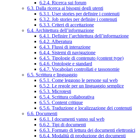
6.2.4. Ricerca sui forum
6.3. Dalla ricerca ai bisogni degli utenti
6.3.1. User stories per definire i contenuti
6.3.2. Job stories per definire i contenuti
6.3.3. Criteri di accettazione
6.4. Architettura dell’informazione
6.4.1. Definire l’architettura dell’informazione
6.4.2. Alberatura
6.4.3. Flussi di interazione
6.4.4. Sistemi di navigazione
6.4.5. Tipologie di contenuto (content type)
6.4.6. Ontologie e standard
6.4.7. Vocabolari controllati e tassonomie
6.5. Scrittura e linguaggio
6.5.1. Come leggono le persone sul web
6.5.2. Le regole per un linguaggio semplice
6.5.3. Microtesti
6.5.4. Scrittura collaborativa
6.5.5. Content critique
6.5.6. Traduzione e localizzazione dei contenuti
6.6. Documenti
6.6.1. I documenti vanno sul web
6.6.2. Tipi di documenti
6.6.3. Formato di lettura dei documenti elettronici
6.6.4. Modalità di produzione dei documenti