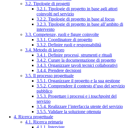
3.2. Tipologie di progetti
3.2.1. Tipologie di progetto in base agli attori
coinvolti nel servizio
3.2.2. Tipologie di progetto in base al focus
3.2.3. Tipologie di progetto in base all’ambito di
intervento
3.3. Competenze, ruoli e figure coinvolte
3.3.1. Coordinatore di progetto
3.3.2. Definire ruoli e responsabilità
3.4. Metodo di lavoro
3.4.1. Definire processi, strumenti e rituali
3.4.2. Curare la documentazione di progetto
3.4.3. Organizzare tavoli tecnici collaborativi
3.4.4. Prendere decisioni
3.5. Il processo progettuale
3.5.1. Organizzare il progetto e la sua gestione
3.5.2. Comprendere il contesto d’uso del servizio
pubblico
3.5.3. Progettare i processi e i
touchpoint
del
servizio
3.5.4. Realizzare l’interfaccia utente del servizio
3.5.5. Validare la soluzione ottenuta
4. Ricerca progettuale
4.1. Ricerca primaria
4.1.1. Interviste