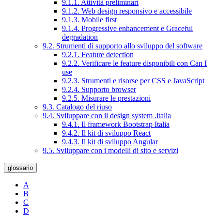
9.1.1. Attività preliminari
9.1.2. Web design responsivo e accessibile
9.1.3. Mobile first
9.1.4. Progressive enhancement e Graceful
degradation
9.2. Strumenti di supporto allo sviluppo del software
9.2.1. Feature detection
9.2.2. Verificare le feature disponibili con Can I
use
9.2.3. Strumenti e risorse per CSS e JavaScript
9.2.4. Supporto browser
9.2.5. Misurare le prestazioni
9.3. Catalogo del riuso
9.4. Sviluppare con il design system .italia
9.4.1. Il framework Bootstrap Italia
9.4.2. Il kit di sviluppo React
9.4.3. Il kit di sviluppo Angular
9.5. Sviluppare con i modelli di sito e servizi
glossario
A
B
C
D