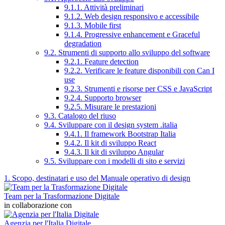
9.1.1. Attività preliminari
9.1.2. Web design responsivo e accessibile
9.1.3. Mobile first
9.1.4. Progressive enhancement e Graceful
degradation
9.2. Strumenti di supporto allo sviluppo del software
9.2.1. Feature detection
9.2.2. Verificare le feature disponibili con Can I
use
9.2.3. Strumenti e risorse per CSS e JavaScript
9.2.4. Supporto browser
9.2.5. Misurare le prestazioni
9.3. Catalogo del riuso
9.4. Sviluppare con il design system .italia
9.4.1. Il framework Bootstrap Italia
9.4.2. Il kit di sviluppo React
9.4.3. Il kit di sviluppo Angular
9.5. Sviluppare con i modelli di sito e servizi
1. Scopo, destinatari e uso del Manuale operativo di design
Team per la Trasformazione Digitale
in collaborazione con
Agenzia per l'Italia Digitale