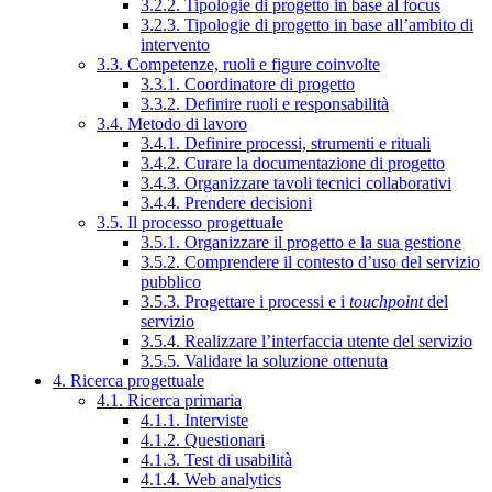
3.2.2. Tipologie di progetto in base al focus
3.2.3. Tipologie di progetto in base all’ambito di
intervento
3.3. Competenze, ruoli e figure coinvolte
3.3.1. Coordinatore di progetto
3.3.2. Definire ruoli e responsabilità
3.4. Metodo di lavoro
3.4.1. Definire processi, strumenti e rituali
3.4.2. Curare la documentazione di progetto
3.4.3. Organizzare tavoli tecnici collaborativi
3.4.4. Prendere decisioni
3.5. Il processo progettuale
3.5.1. Organizzare il progetto e la sua gestione
3.5.2. Comprendere il contesto d’uso del servizio
pubblico
3.5.3. Progettare i processi e i
touchpoint
del
servizio
3.5.4. Realizzare l’interfaccia utente del servizio
3.5.5. Validare la soluzione ottenuta
4. Ricerca progettuale
4.1. Ricerca primaria
4.1.1. Interviste
4.1.2. Questionari
4.1.3. Test di usabilità
4.1.4. Web analytics