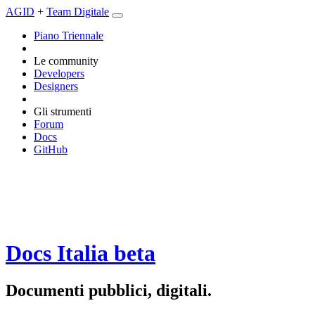
AGID
+
Team Digitale
Piano Triennale
Le community
Developers
Designers
Gli strumenti
Forum
Docs
GitHub
Docs Italia
beta
Documenti pubblici, digitali.