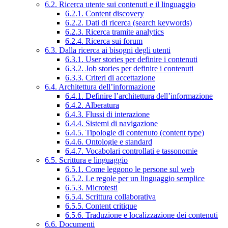
6.2. Ricerca utente sui contenuti e il linguaggio
6.2.1. Content discovery
6.2.2. Dati di ricerca (search keywords)
6.2.3. Ricerca tramite analytics
6.2.4. Ricerca sui forum
6.3. Dalla ricerca ai bisogni degli utenti
6.3.1. User stories per definire i contenuti
6.3.2. Job stories per definire i contenuti
6.3.3. Criteri di accettazione
6.4. Architettura dell’informazione
6.4.1. Definire l’architettura dell’informazione
6.4.2. Alberatura
6.4.3. Flussi di interazione
6.4.4. Sistemi di navigazione
6.4.5. Tipologie di contenuto (content type)
6.4.6. Ontologie e standard
6.4.7. Vocabolari controllati e tassonomie
6.5. Scrittura e linguaggio
6.5.1. Come leggono le persone sul web
6.5.2. Le regole per un linguaggio semplice
6.5.3. Microtesti
6.5.4. Scrittura collaborativa
6.5.5. Content critique
6.5.6. Traduzione e localizzazione dei contenuti
6.6. Documenti