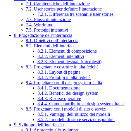
7.1. Caratteristiche dell’interazione
7.2. User stories per definire l’interazione
7.2.1. Differenza tra scenari e user stories
7.3. Flussi di interazione
7.4. Wireframe
7.5. Prototipi interattivi
8. Progettazione dell’interfaccia
8.1. Obiettivi dell’interfaccia
8.2. Elementi dell’interfaccia
8.2.1. Elementi di composizione
8.2.2. Elementi interattivi
8.2.3. Elementi testuali (microtesti)
8.3. Progettare e costruire in alta fedeltà
8.3.1. Layout di pagina
8.3.2. Prototipi in alta fedeltà
8.4. Progettare con il design system .italia
8.4.1. Documentazione
8.4.2. Benefici del design system
8.4.3. Risorse operative
8.4.4. Come contribuire al design system .italia
8.5. Progettare con i modelli di sito e servizi
8.5.1. Vantaggi dell’utilizzo dei modelli
8.5.2. I modelli di sito e servizi disponibili
9. Sviluppo dell’interfaccia
9.1. Approccio allo sviluppo