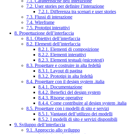
7.1. Caratteristiche dell’interazione
7.2. User stories per definire l’interazione
7.2.1. Differenza tra scenari e user stories
7.3. Flussi di interazione
7.4. Wireframe
7.5. Prototipi interattivi
8. Progettazione dell’interfaccia
8.1. Obiettivi dell’interfaccia
8.2. Elementi dell’interfaccia
8.2.1. Elementi di composizione
8.2.2. Elementi interattivi
8.2.3. Elementi testuali (microtesti)
8.3. Progettare e costruire in alta fedeltà
8.3.1. Layout di pagina
8.3.2. Prototipi in alta fedeltà
8.4. Progettare con il design system .italia
8.4.1. Documentazione
8.4.2. Benefici del design system
8.4.3. Risorse operative
8.4.4. Come contribuire al design system .italia
8.5. Progettare con i modelli di sito e servizi
8.5.1. Vantaggi dell’utilizzo dei modelli
8.5.2. I modelli di sito e servizi disponibili
9. Sviluppo dell’interfaccia
9.1. Approccio allo sviluppo