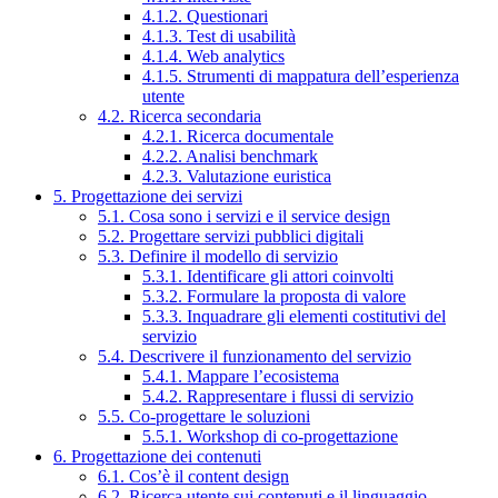
4.1.2. Questionari
4.1.3. Test di usabilità
4.1.4. Web analytics
4.1.5. Strumenti di mappatura dell’esperienza
utente
4.2. Ricerca secondaria
4.2.1. Ricerca documentale
4.2.2. Analisi benchmark
4.2.3. Valutazione euristica
5. Progettazione dei servizi
5.1. Cosa sono i servizi e il service design
5.2. Progettare servizi pubblici digitali
5.3. Definire il modello di servizio
5.3.1. Identificare gli attori coinvolti
5.3.2. Formulare la proposta di valore
5.3.3. Inquadrare gli elementi costitutivi del
servizio
5.4. Descrivere il funzionamento del servizio
5.4.1. Mappare l’ecosistema
5.4.2. Rappresentare i flussi di servizio
5.5. Co-progettare le soluzioni
5.5.1. Workshop di co-progettazione
6. Progettazione dei contenuti
6.1. Cos’è il content design
6.2. Ricerca utente sui contenuti e il linguaggio