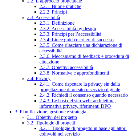
2.2. L’approccio progettuale
2.2.1. Buone pratiche
2.2.2. Principi
2.3. Accessibilità
2.3.1. Definizione
2.3.2. Accessibilità by design
2.3.3. Principi per l’accessibilità
2.3.4. Linee guida e criteri di successo
2.3.5. Come rilasciare una dichiarazione di
accessibilità
2.3.6. Meccanismo di feedback e procedura di
attuazione
2.3.7. Obiettivi accessibilità
2.3.8. Normativa e approfondimenti
2.4. Privacy
2.4.1. Come rispettare la privacy sin dalla
progettazione di un sito o servizio digitale
2.4.2. Richiedi il consenso quando necessario
2.4.3. Le basi del sito web: architettura,
informativa privacy, riferimenti DPO
3. Pianificazione, gestione e strategia
3.1. Obiettivi del progetto
3.2. Tipologie di progetti
3.2.1. Tipologie di progetto in base agli attori
coinvolti nel servizio