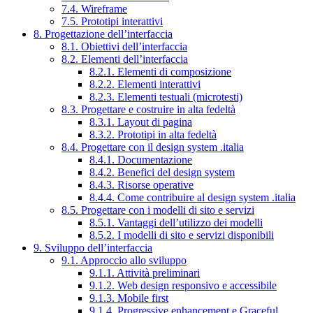
7.4. Wireframe
7.5. Prototipi interattivi
8. Progettazione dell’interfaccia
8.1. Obiettivi dell’interfaccia
8.2. Elementi dell’interfaccia
8.2.1. Elementi di composizione
8.2.2. Elementi interattivi
8.2.3. Elementi testuali (microtesti)
8.3. Progettare e costruire in alta fedeltà
8.3.1. Layout di pagina
8.3.2. Prototipi in alta fedeltà
8.4. Progettare con il design system .italia
8.4.1. Documentazione
8.4.2. Benefici del design system
8.4.3. Risorse operative
8.4.4. Come contribuire al design system .italia
8.5. Progettare con i modelli di sito e servizi
8.5.1. Vantaggi dell’utilizzo dei modelli
8.5.2. I modelli di sito e servizi disponibili
9. Sviluppo dell’interfaccia
9.1. Approccio allo sviluppo
9.1.1. Attività preliminari
9.1.2. Web design responsivo e accessibile
9.1.3. Mobile first
9.1.4. Progressive enhancement e Graceful