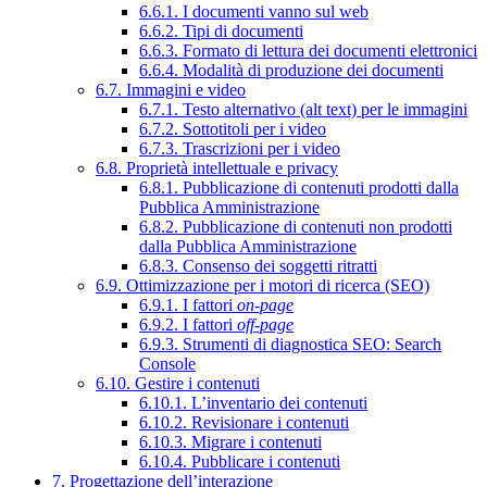
6.6.1. I documenti vanno sul web
6.6.2. Tipi di documenti
6.6.3. Formato di lettura dei documenti elettronici
6.6.4. Modalità di produzione dei documenti
6.7. Immagini e video
6.7.1. Testo alternativo (alt text) per le immagini
6.7.2. Sottotitoli per i video
6.7.3. Trascrizioni per i video
6.8. Proprietà intellettuale e privacy
6.8.1. Pubblicazione di contenuti prodotti dalla
Pubblica Amministrazione
6.8.2. Pubblicazione di contenuti non prodotti
dalla Pubblica Amministrazione
6.8.3. Consenso dei soggetti ritratti
6.9. Ottimizzazione per i motori di ricerca (SEO)
6.9.1. I fattori
on-page
6.9.2. I fattori
off-page
6.9.3. Strumenti di diagnostica SEO: Search
Console
6.10. Gestire i contenuti
6.10.1. L’inventario dei contenuti
6.10.2. Revisionare i contenuti
6.10.3. Migrare i contenuti
6.10.4. Pubblicare i contenuti
7. Progettazione dell’interazione