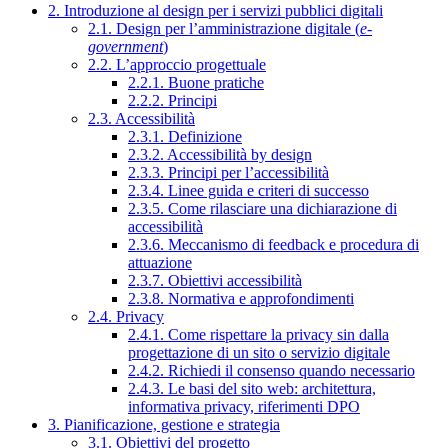
2. Introduzione al design per i servizi pubblici digitali
2.1. Design per l’amministrazione digitale (
e-
government
)
2.2. L’approccio progettuale
2.2.1. Buone pratiche
2.2.2. Principi
2.3. Accessibilità
2.3.1. Definizione
2.3.2. Accessibilità by design
2.3.3. Principi per l’accessibilità
2.3.4. Linee guida e criteri di successo
2.3.5. Come rilasciare una dichiarazione di
accessibilità
2.3.6. Meccanismo di feedback e procedura di
attuazione
2.3.7. Obiettivi accessibilità
2.3.8. Normativa e approfondimenti
2.4. Privacy
2.4.1. Come rispettare la privacy sin dalla
progettazione di un sito o servizio digitale
2.4.2. Richiedi il consenso quando necessario
2.4.3. Le basi del sito web: architettura,
informativa privacy, riferimenti DPO
3. Pianificazione, gestione e strategia
3.1. Obiettivi del progetto