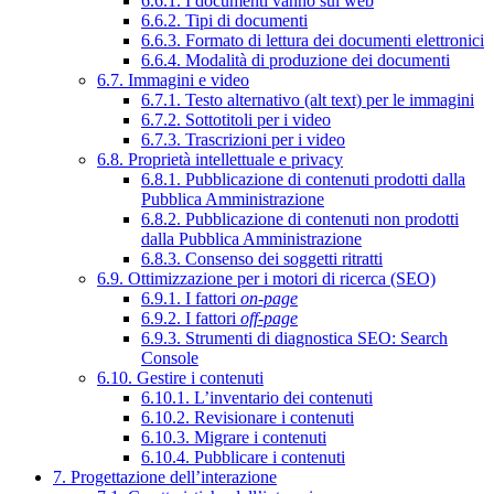
6.6.1. I documenti vanno sul web
6.6.2. Tipi di documenti
6.6.3. Formato di lettura dei documenti elettronici
6.6.4. Modalità di produzione dei documenti
6.7. Immagini e video
6.7.1. Testo alternativo (alt text) per le immagini
6.7.2. Sottotitoli per i video
6.7.3. Trascrizioni per i video
6.8. Proprietà intellettuale e privacy
6.8.1. Pubblicazione di contenuti prodotti dalla
Pubblica Amministrazione
6.8.2. Pubblicazione di contenuti non prodotti
dalla Pubblica Amministrazione
6.8.3. Consenso dei soggetti ritratti
6.9. Ottimizzazione per i motori di ricerca (SEO)
6.9.1. I fattori
on-page
6.9.2. I fattori
off-page
6.9.3. Strumenti di diagnostica SEO: Search
Console
6.10. Gestire i contenuti
6.10.1. L’inventario dei contenuti
6.10.2. Revisionare i contenuti
6.10.3. Migrare i contenuti
6.10.4. Pubblicare i contenuti
7. Progettazione dell’interazione