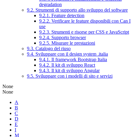
degradation
9.2. Strumenti di supporto allo sviluppo del software
9.2.1. Feature detection
9.2.2. Verificare le feature disponibili con Can I
use
9.2.3. Strumenti e risorse per CSS e JavaScript
9.2.4. Supporto browser
9.2.5. Misurare le prestazioni
9.3. Catalogo del riuso
9.4. Sviluppare con il design system .italia
9.4.1. Il framework Bootstrap Italia
9.4.2. Il kit di sviluppo React
9.4.3. Il kit di sviluppo Angular
9.5. Sviluppare con i modelli di sito e servizi
None
None
A
B
C
D
E
I
M