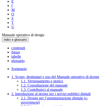
E
I
M
O
S
T
U
Manuale operativo di design
indici e glossario
contenuti
figure
tabelle
glossario
Sommario
1. Scopo, destinatari e uso del Manuale operativo di design
1.1. Versionamento e storico
1.2. Consultazione del manuale
1.3. Contribuisci al manuale
2. Introduzione al design per i servizi pubblici digitali
2.1. Design per l’amministrazione digitale (
e-
government
)