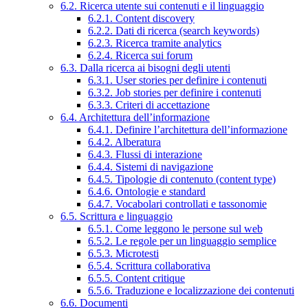
6.2. Ricerca utente sui contenuti e il linguaggio
6.2.1. Content discovery
6.2.2. Dati di ricerca (search keywords)
6.2.3. Ricerca tramite analytics
6.2.4. Ricerca sui forum
6.3. Dalla ricerca ai bisogni degli utenti
6.3.1. User stories per definire i contenuti
6.3.2. Job stories per definire i contenuti
6.3.3. Criteri di accettazione
6.4. Architettura dell’informazione
6.4.1. Definire l’architettura dell’informazione
6.4.2. Alberatura
6.4.3. Flussi di interazione
6.4.4. Sistemi di navigazione
6.4.5. Tipologie di contenuto (content type)
6.4.6. Ontologie e standard
6.4.7. Vocabolari controllati e tassonomie
6.5. Scrittura e linguaggio
6.5.1. Come leggono le persone sul web
6.5.2. Le regole per un linguaggio semplice
6.5.3. Microtesti
6.5.4. Scrittura collaborativa
6.5.5. Content critique
6.5.6. Traduzione e localizzazione dei contenuti
6.6. Documenti