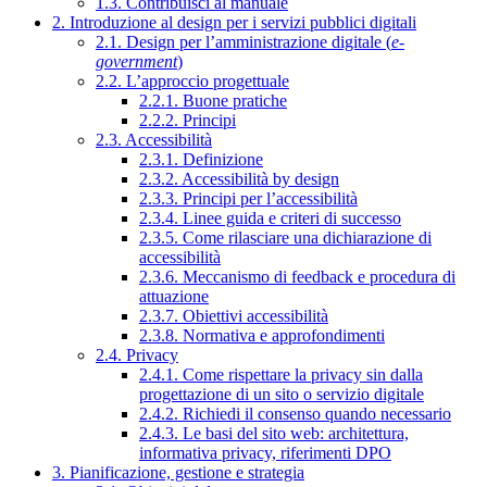
1.3. Contribuisci al manuale
2. Introduzione al design per i servizi pubblici digitali
2.1. Design per l’amministrazione digitale (
e-
government
)
2.2. L’approccio progettuale
2.2.1. Buone pratiche
2.2.2. Principi
2.3. Accessibilità
2.3.1. Definizione
2.3.2. Accessibilità by design
2.3.3. Principi per l’accessibilità
2.3.4. Linee guida e criteri di successo
2.3.5. Come rilasciare una dichiarazione di
accessibilità
2.3.6. Meccanismo di feedback e procedura di
attuazione
2.3.7. Obiettivi accessibilità
2.3.8. Normativa e approfondimenti
2.4. Privacy
2.4.1. Come rispettare la privacy sin dalla
progettazione di un sito o servizio digitale
2.4.2. Richiedi il consenso quando necessario
2.4.3. Le basi del sito web: architettura,
informativa privacy, riferimenti DPO
3. Pianificazione, gestione e strategia