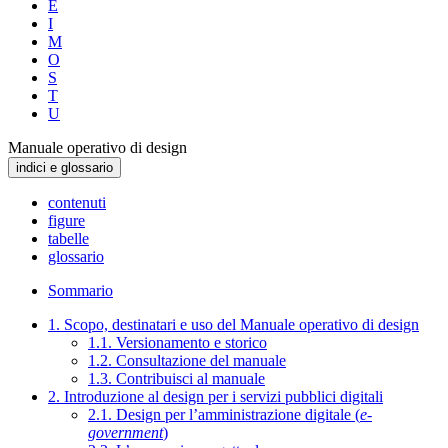
E
I
M
O
S
T
U
Manuale operativo di design
indici e glossario
contenuti
figure
tabelle
glossario
Sommario
1. Scopo, destinatari e uso del Manuale operativo di design
1.1. Versionamento e storico
1.2. Consultazione del manuale
1.3. Contribuisci al manuale
2. Introduzione al design per i servizi pubblici digitali
2.1. Design per l’amministrazione digitale (
e-
government
)