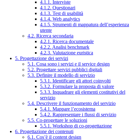
4.1.1. Interviste
4.1.2. Questionari
4.1.3. Test di usabilità
4.1.4. Web analytics
4.1.5. Strumenti di mappatura dell’esperienza
utente
4.2. Ricerca secondaria
4.2.1. Ricerca documentale
4.2.2. Analisi benchmark
4.2.3. Valutazione euristica
5. Progettazione dei servizi
5.1. Cosa sono i servizi e il service design
5.2. Progettare servizi pubblici digitali
5.3. Definire il modello di servizio
5.3.1. Identificare gli attori coinvolti
5.3.2. Formulare la proposta di valore
5.3.3. Inquadrare gli elementi costitutivi del
servizio
5.4. Descrivere il funzionamento del servizio
5.4.1. Mappare l’ecosistema
5.4.2. Rappresentare i flussi di servizio
5.5. Co-progettare le soluzioni
5.5.1. Workshop di co-progettazione
6. Progettazione dei contenuti
6.1. Cos’è il content design