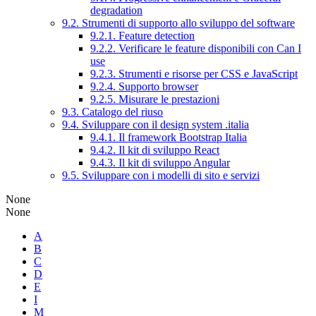
degradation
9.2. Strumenti di supporto allo sviluppo del software
9.2.1. Feature detection
9.2.2. Verificare le feature disponibili con Can I
use
9.2.3. Strumenti e risorse per CSS e JavaScript
9.2.4. Supporto browser
9.2.5. Misurare le prestazioni
9.3. Catalogo del riuso
9.4. Sviluppare con il design system .italia
9.4.1. Il framework Bootstrap Italia
9.4.2. Il kit di sviluppo React
9.4.3. Il kit di sviluppo Angular
9.5. Sviluppare con i modelli di sito e servizi
None
None
A
B
C
D
E
I
M