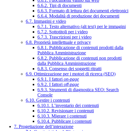
6.6.1. I documenti vanno sul web
6.6.2. Tipi di documenti
6.6.3. Formato di lettura dei documenti elettronici
6.6.4. Modalità di produzione dei documenti
6.7. Immagini e video
6.7.1. Testo alternativo (alt text) per le immagini
6.7.2. Sottotitoli per i video
6.7.3. Trascrizioni per i video
6.8. Proprietà intellettuale e privacy
6.8.1. Pubblicazione di contenuti prodotti dalla
Pubblica Amministrazione
6.8.2. Pubblicazione di contenuti non prodotti
dalla Pubblica Amministrazione
6.8.3. Consenso dei soggetti ritratti
6.9. Ottimizzazione per i motori di ricerca (SEO)
6.9.1. I fattori
on-page
6.9.2. I fattori
off-page
6.9.3. Strumenti di diagnostica SEO: Search
Console
6.10. Gestire i contenuti
6.10.1. L’inventario dei contenuti
6.10.2. Revisionare i contenuti
6.10.3. Migrare i contenuti
6.10.4. Pubblicare i contenuti
7. Progettazione dell’interazione