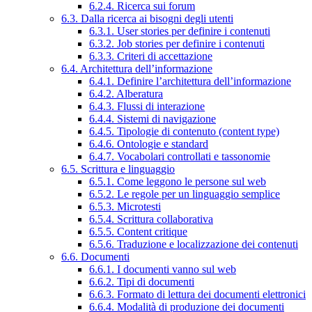
6.2.4. Ricerca sui forum
6.3. Dalla ricerca ai bisogni degli utenti
6.3.1. User stories per definire i contenuti
6.3.2. Job stories per definire i contenuti
6.3.3. Criteri di accettazione
6.4. Architettura dell’informazione
6.4.1. Definire l’architettura dell’informazione
6.4.2. Alberatura
6.4.3. Flussi di interazione
6.4.4. Sistemi di navigazione
6.4.5. Tipologie di contenuto (content type)
6.4.6. Ontologie e standard
6.4.7. Vocabolari controllati e tassonomie
6.5. Scrittura e linguaggio
6.5.1. Come leggono le persone sul web
6.5.2. Le regole per un linguaggio semplice
6.5.3. Microtesti
6.5.4. Scrittura collaborativa
6.5.5. Content critique
6.5.6. Traduzione e localizzazione dei contenuti
6.6. Documenti
6.6.1. I documenti vanno sul web
6.6.2. Tipi di documenti
6.6.3. Formato di lettura dei documenti elettronici
6.6.4. Modalità di produzione dei documenti