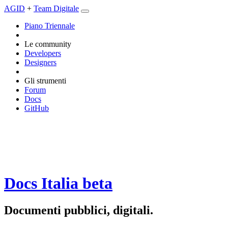
AGID
+
Team Digitale
Piano Triennale
Le community
Developers
Designers
Gli strumenti
Forum
Docs
GitHub
Docs Italia
beta
Documenti pubblici, digitali.