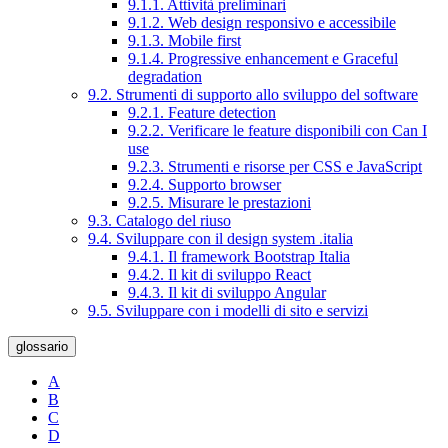
9.1.1. Attività preliminari
9.1.2. Web design responsivo e accessibile
9.1.3. Mobile first
9.1.4. Progressive enhancement e Graceful
degradation
9.2. Strumenti di supporto allo sviluppo del software
9.2.1. Feature detection
9.2.2. Verificare le feature disponibili con Can I
use
9.2.3. Strumenti e risorse per CSS e JavaScript
9.2.4. Supporto browser
9.2.5. Misurare le prestazioni
9.3. Catalogo del riuso
9.4. Sviluppare con il design system .italia
9.4.1. Il framework Bootstrap Italia
9.4.2. Il kit di sviluppo React
9.4.3. Il kit di sviluppo Angular
9.5. Sviluppare con i modelli di sito e servizi
glossario
A
B
C
D