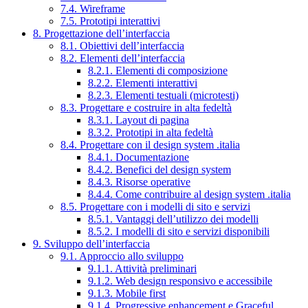
7.4. Wireframe
7.5. Prototipi interattivi
8. Progettazione dell’interfaccia
8.1. Obiettivi dell’interfaccia
8.2. Elementi dell’interfaccia
8.2.1. Elementi di composizione
8.2.2. Elementi interattivi
8.2.3. Elementi testuali (microtesti)
8.3. Progettare e costruire in alta fedeltà
8.3.1. Layout di pagina
8.3.2. Prototipi in alta fedeltà
8.4. Progettare con il design system .italia
8.4.1. Documentazione
8.4.2. Benefici del design system
8.4.3. Risorse operative
8.4.4. Come contribuire al design system .italia
8.5. Progettare con i modelli di sito e servizi
8.5.1. Vantaggi dell’utilizzo dei modelli
8.5.2. I modelli di sito e servizi disponibili
9. Sviluppo dell’interfaccia
9.1. Approccio allo sviluppo
9.1.1. Attività preliminari
9.1.2. Web design responsivo e accessibile
9.1.3. Mobile first
9.1.4. Progressive enhancement e Graceful