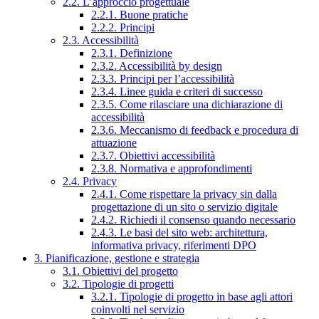
2.2. L’approccio progettuale
2.2.1. Buone pratiche
2.2.2. Principi
2.3. Accessibilità
2.3.1. Definizione
2.3.2. Accessibilità by design
2.3.3. Principi per l’accessibilità
2.3.4. Linee guida e criteri di successo
2.3.5. Come rilasciare una dichiarazione di
accessibilità
2.3.6. Meccanismo di feedback e procedura di
attuazione
2.3.7. Obiettivi accessibilità
2.3.8. Normativa e approfondimenti
2.4. Privacy
2.4.1. Come rispettare la privacy sin dalla
progettazione di un sito o servizio digitale
2.4.2. Richiedi il consenso quando necessario
2.4.3. Le basi del sito web: architettura,
informativa privacy, riferimenti DPO
3. Pianificazione, gestione e strategia
3.1. Obiettivi del progetto
3.2. Tipologie di progetti
3.2.1. Tipologie di progetto in base agli attori
coinvolti nel servizio