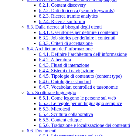
6.2.1. Content discovery
6.2.2. Dati di ricerca (search keywords)
6.2.3. Ricerca tramite analytics
6.2.4. Ricerca sui forum
6.3. Dalla ricerca ai bisogni degli utenti
6.3.1. User stories per definire i contenuti
6.3.2. Job stories per definire i contenuti
6.3.3. Criteri di accettazione
6.4. Architettura dell’informazione
6.4.1. Definire l’architettura dell’informazione
6.4.2. Alberatura
6.4.3. Flussi di interazione
6.4.4. Sistemi di navigazione
6.4.5. Tipologie di contenuto (content type)
6.4.6. Ontologie e standard
6.4.7. Vocabolari controllati e tassonomie
6.5. Scrittura e linguaggio
6.5.1. Come leggono le persone sul web
6.5.2. Le regole per un linguaggio semplice
6.5.3. Microtesti
6.5.4. Scrittura collaborativa
6.5.5. Content critique
6.5.6. Traduzione e localizzazione dei contenuti
6.6. Documenti