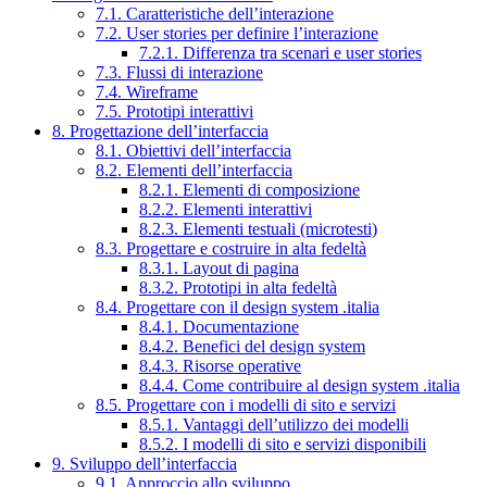
7.1. Caratteristiche dell’interazione
7.2. User stories per definire l’interazione
7.2.1. Differenza tra scenari e user stories
7.3. Flussi di interazione
7.4. Wireframe
7.5. Prototipi interattivi
8. Progettazione dell’interfaccia
8.1. Obiettivi dell’interfaccia
8.2. Elementi dell’interfaccia
8.2.1. Elementi di composizione
8.2.2. Elementi interattivi
8.2.3. Elementi testuali (microtesti)
8.3. Progettare e costruire in alta fedeltà
8.3.1. Layout di pagina
8.3.2. Prototipi in alta fedeltà
8.4. Progettare con il design system .italia
8.4.1. Documentazione
8.4.2. Benefici del design system
8.4.3. Risorse operative
8.4.4. Come contribuire al design system .italia
8.5. Progettare con i modelli di sito e servizi
8.5.1. Vantaggi dell’utilizzo dei modelli
8.5.2. I modelli di sito e servizi disponibili
9. Sviluppo dell’interfaccia
9.1. Approccio allo sviluppo