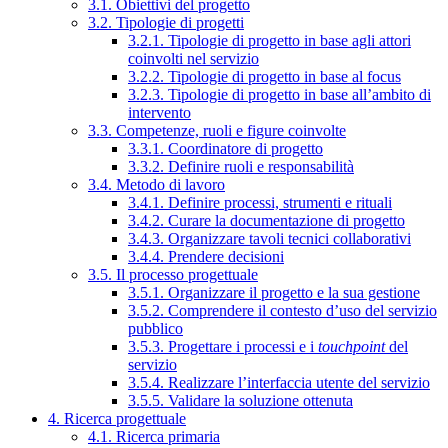
3.1. Obiettivi del progetto
3.2. Tipologie di progetti
3.2.1. Tipologie di progetto in base agli attori
coinvolti nel servizio
3.2.2. Tipologie di progetto in base al focus
3.2.3. Tipologie di progetto in base all’ambito di
intervento
3.3. Competenze, ruoli e figure coinvolte
3.3.1. Coordinatore di progetto
3.3.2. Definire ruoli e responsabilità
3.4. Metodo di lavoro
3.4.1. Definire processi, strumenti e rituali
3.4.2. Curare la documentazione di progetto
3.4.3. Organizzare tavoli tecnici collaborativi
3.4.4. Prendere decisioni
3.5. Il processo progettuale
3.5.1. Organizzare il progetto e la sua gestione
3.5.2. Comprendere il contesto d’uso del servizio
pubblico
3.5.3. Progettare i processi e i
touchpoint
del
servizio
3.5.4. Realizzare l’interfaccia utente del servizio
3.5.5. Validare la soluzione ottenuta
4. Ricerca progettuale
4.1. Ricerca primaria