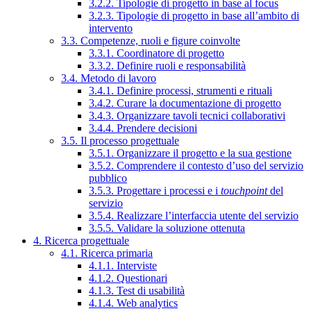
3.2.2. Tipologie di progetto in base al focus
3.2.3. Tipologie di progetto in base all’ambito di
intervento
3.3. Competenze, ruoli e figure coinvolte
3.3.1. Coordinatore di progetto
3.3.2. Definire ruoli e responsabilità
3.4. Metodo di lavoro
3.4.1. Definire processi, strumenti e rituali
3.4.2. Curare la documentazione di progetto
3.4.3. Organizzare tavoli tecnici collaborativi
3.4.4. Prendere decisioni
3.5. Il processo progettuale
3.5.1. Organizzare il progetto e la sua gestione
3.5.2. Comprendere il contesto d’uso del servizio
pubblico
3.5.3. Progettare i processi e i
touchpoint
del
servizio
3.5.4. Realizzare l’interfaccia utente del servizio
3.5.5. Validare la soluzione ottenuta
4. Ricerca progettuale
4.1. Ricerca primaria
4.1.1. Interviste
4.1.2. Questionari
4.1.3. Test di usabilità
4.1.4. Web analytics