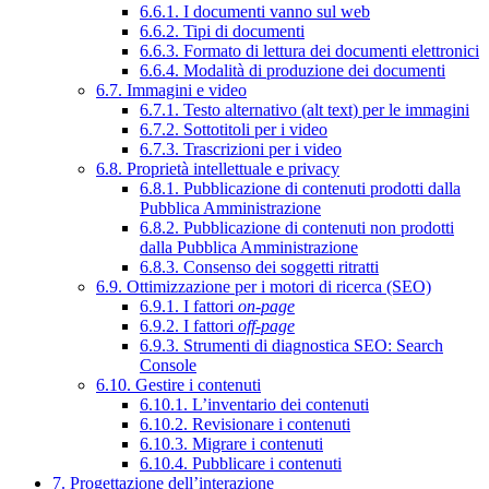
6.6.1. I documenti vanno sul web
6.6.2. Tipi di documenti
6.6.3. Formato di lettura dei documenti elettronici
6.6.4. Modalità di produzione dei documenti
6.7. Immagini e video
6.7.1. Testo alternativo (alt text) per le immagini
6.7.2. Sottotitoli per i video
6.7.3. Trascrizioni per i video
6.8. Proprietà intellettuale e privacy
6.8.1. Pubblicazione di contenuti prodotti dalla
Pubblica Amministrazione
6.8.2. Pubblicazione di contenuti non prodotti
dalla Pubblica Amministrazione
6.8.3. Consenso dei soggetti ritratti
6.9. Ottimizzazione per i motori di ricerca (SEO)
6.9.1. I fattori
on-page
6.9.2. I fattori
off-page
6.9.3. Strumenti di diagnostica SEO: Search
Console
6.10. Gestire i contenuti
6.10.1. L’inventario dei contenuti
6.10.2. Revisionare i contenuti
6.10.3. Migrare i contenuti
6.10.4. Pubblicare i contenuti
7. Progettazione dell’interazione