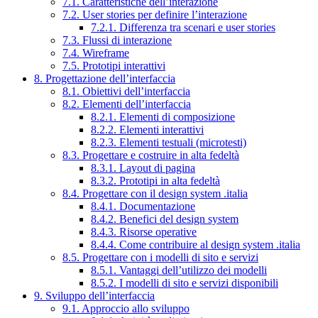
7.1. Caratteristiche dell’interazione
7.2. User stories per definire l’interazione
7.2.1. Differenza tra scenari e user stories
7.3. Flussi di interazione
7.4. Wireframe
7.5. Prototipi interattivi
8. Progettazione dell’interfaccia
8.1. Obiettivi dell’interfaccia
8.2. Elementi dell’interfaccia
8.2.1. Elementi di composizione
8.2.2. Elementi interattivi
8.2.3. Elementi testuali (microtesti)
8.3. Progettare e costruire in alta fedeltà
8.3.1. Layout di pagina
8.3.2. Prototipi in alta fedeltà
8.4. Progettare con il design system .italia
8.4.1. Documentazione
8.4.2. Benefici del design system
8.4.3. Risorse operative
8.4.4. Come contribuire al design system .italia
8.5. Progettare con i modelli di sito e servizi
8.5.1. Vantaggi dell’utilizzo dei modelli
8.5.2. I modelli di sito e servizi disponibili
9. Sviluppo dell’interfaccia
9.1. Approccio allo sviluppo