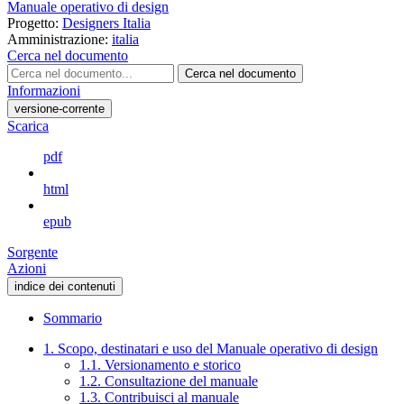
Manuale operativo di design
Progetto:
Designers Italia
Amministrazione:
italia
Cerca nel documento
Cerca nel documento
Informazioni
versione-corrente
Scarica
pdf
html
epub
Sorgente
Azioni
indice dei contenuti
Sommario
1. Scopo, destinatari e uso del Manuale operativo di design
1.1. Versionamento e storico
1.2. Consultazione del manuale
1.3. Contribuisci al manuale