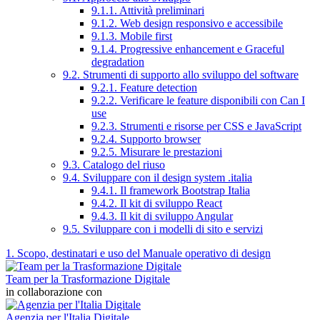
9.1.1. Attività preliminari
9.1.2. Web design responsivo e accessibile
9.1.3. Mobile first
9.1.4. Progressive enhancement e Graceful
degradation
9.2. Strumenti di supporto allo sviluppo del software
9.2.1. Feature detection
9.2.2. Verificare le feature disponibili con Can I
use
9.2.3. Strumenti e risorse per CSS e JavaScript
9.2.4. Supporto browser
9.2.5. Misurare le prestazioni
9.3. Catalogo del riuso
9.4. Sviluppare con il design system .italia
9.4.1. Il framework Bootstrap Italia
9.4.2. Il kit di sviluppo React
9.4.3. Il kit di sviluppo Angular
9.5. Sviluppare con i modelli di sito e servizi
1. Scopo, destinatari e uso del Manuale operativo di design
Team per la Trasformazione Digitale
in collaborazione con
Agenzia per l'Italia Digitale