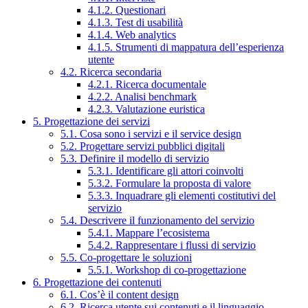
4.1.2. Questionari
4.1.3. Test di usabilità
4.1.4. Web analytics
4.1.5. Strumenti di mappatura dell’esperienza
utente
4.2. Ricerca secondaria
4.2.1. Ricerca documentale
4.2.2. Analisi benchmark
4.2.3. Valutazione euristica
5. Progettazione dei servizi
5.1. Cosa sono i servizi e il service design
5.2. Progettare servizi pubblici digitali
5.3. Definire il modello di servizio
5.3.1. Identificare gli attori coinvolti
5.3.2. Formulare la proposta di valore
5.3.3. Inquadrare gli elementi costitutivi del
servizio
5.4. Descrivere il funzionamento del servizio
5.4.1. Mappare l’ecosistema
5.4.2. Rappresentare i flussi di servizio
5.5. Co-progettare le soluzioni
5.5.1. Workshop di co-progettazione
6. Progettazione dei contenuti
6.1. Cos’è il content design
6.2. Ricerca utente sui contenuti e il linguaggio