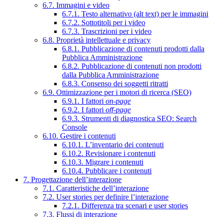
6.7. Immagini e video
6.7.1. Testo alternativo (alt text) per le immagini
6.7.2. Sottotitoli per i video
6.7.3. Trascrizioni per i video
6.8. Proprietà intellettuale e privacy
6.8.1. Pubblicazione di contenuti prodotti dalla
Pubblica Amministrazione
6.8.2. Pubblicazione di contenuti non prodotti
dalla Pubblica Amministrazione
6.8.3. Consenso dei soggetti ritratti
6.9. Ottimizzazione per i motori di ricerca (SEO)
6.9.1. I fattori
on-page
6.9.2. I fattori
off-page
6.9.3. Strumenti di diagnostica SEO: Search
Console
6.10. Gestire i contenuti
6.10.1. L’inventario dei contenuti
6.10.2. Revisionare i contenuti
6.10.3. Migrare i contenuti
6.10.4. Pubblicare i contenuti
7. Progettazione dell’interazione
7.1. Caratteristiche dell’interazione
7.2. User stories per definire l’interazione
7.2.1. Differenza tra scenari e user stories
7.3. Flussi di interazione