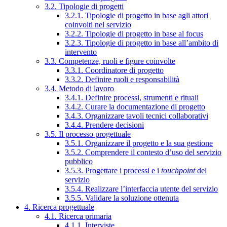
3.2. Tipologie di progetti
3.2.1. Tipologie di progetto in base agli attori
coinvolti nel servizio
3.2.2. Tipologie di progetto in base al focus
3.2.3. Tipologie di progetto in base all’ambito di
intervento
3.3. Competenze, ruoli e figure coinvolte
3.3.1. Coordinatore di progetto
3.3.2. Definire ruoli e responsabilità
3.4. Metodo di lavoro
3.4.1. Definire processi, strumenti e rituali
3.4.2. Curare la documentazione di progetto
3.4.3. Organizzare tavoli tecnici collaborativi
3.4.4. Prendere decisioni
3.5. Il processo progettuale
3.5.1. Organizzare il progetto e la sua gestione
3.5.2. Comprendere il contesto d’uso del servizio
pubblico
3.5.3. Progettare i processi e i
touchpoint
del
servizio
3.5.4. Realizzare l’interfaccia utente del servizio
3.5.5. Validare la soluzione ottenuta
4. Ricerca progettuale
4.1. Ricerca primaria
4.1.1. Interviste