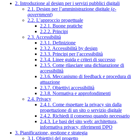
2. Introduzione al design per i servizi pubblici digitali
2.1. Design per l’amministrazione digitale (
e-
government
)
2.2. L’approccio progettuale
2.2.1. Buone pratiche
2.2.2. Principi
2.3. Accessibilità
2.3.1. Definizione
2.3.2. Accessibilità by design
2.3.3. Principi per l’accessibilità
2.3.4. Linee guida e criteri di successo
2.3.5. Come rilasciare una dichiarazione di
accessibilità
2.3.6. Meccanismo di feedback e procedura di
attuazione
2.3.7. Obiettivi accessibilità
2.3.8. Normativa e approfondimenti
2.4. Privacy
2.4.1. Come rispettare la privacy sin dalla
progettazione di un sito o servizio digitale
2.4.2. Richiedi il consenso quando necessario
2.4.3. Le basi del sito web: architettura,
informativa privacy, riferimenti DPO
3. Pianificazione, gestione e strategia
3.1. Obiettivi del progetto