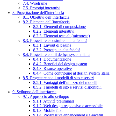
7.4. Wireframe
7.5. Prototipi interattivi
8. Progettazione dell’interfaccia
8.1. Obiettivi dell’interfaccia
8.2. Elementi dell’interfaccia
8.2.1. Elementi di composizione
8.2.2. Elementi interattivi
8.2.3. Elementi testuali (microtesti)
8.3. Progettare e costruire in alta fedeltà
8.3.1. Layout di pagina
8.3.2. Prototipi in alta fedeltà
8.4. Progettare con il design system .italia
8.4.1. Documentazione
8.4.2. Benefici del design system
8.4.3. Risorse operative
8.4.4. Come contribuire al design system .italia
8.5. Progettare con i modelli di sito e servizi
8.5.1. Vantaggi dell’utilizzo dei modelli
8.5.2. I modelli di sito e servizi disponibili
9. Sviluppo dell’interfaccia
9.1. Approccio allo sviluppo
9.1.1. Attività preliminari
9.1.2. Web design responsivo e accessibile
9.1.3. Mobile first
9.1.4. Progressive enhancement e Graceful