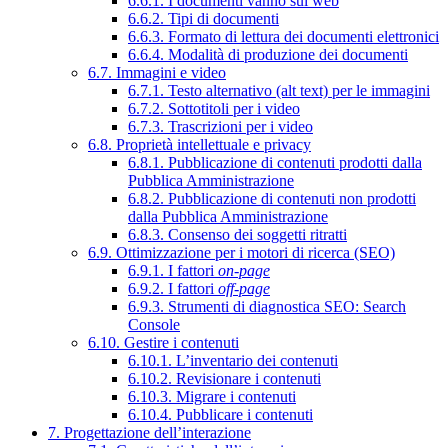
6.6.1. I documenti vanno sul web
6.6.2. Tipi di documenti
6.6.3. Formato di lettura dei documenti elettronici
6.6.4. Modalità di produzione dei documenti
6.7. Immagini e video
6.7.1. Testo alternativo (alt text) per le immagini
6.7.2. Sottotitoli per i video
6.7.3. Trascrizioni per i video
6.8. Proprietà intellettuale e privacy
6.8.1. Pubblicazione di contenuti prodotti dalla
Pubblica Amministrazione
6.8.2. Pubblicazione di contenuti non prodotti
dalla Pubblica Amministrazione
6.8.3. Consenso dei soggetti ritratti
6.9. Ottimizzazione per i motori di ricerca (SEO)
6.9.1. I fattori
on-page
6.9.2. I fattori
off-page
6.9.3. Strumenti di diagnostica SEO: Search
Console
6.10. Gestire i contenuti
6.10.1. L’inventario dei contenuti
6.10.2. Revisionare i contenuti
6.10.3. Migrare i contenuti
6.10.4. Pubblicare i contenuti
7. Progettazione dell’interazione