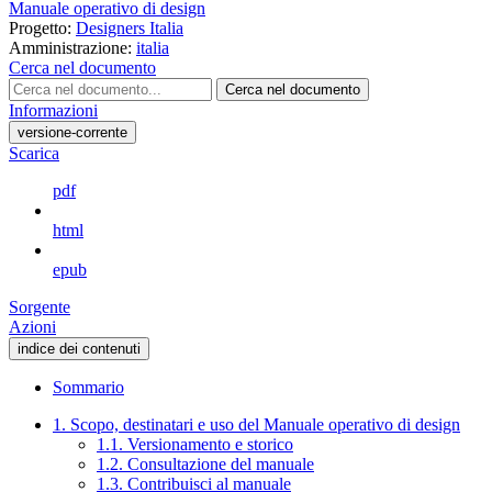
Manuale operativo di design
Progetto:
Designers Italia
Amministrazione:
italia
Cerca nel documento
Cerca nel documento
Informazioni
versione-corrente
Scarica
pdf
html
epub
Sorgente
Azioni
indice dei contenuti
Sommario
1. Scopo, destinatari e uso del Manuale operativo di design
1.1. Versionamento e storico
1.2. Consultazione del manuale
1.3. Contribuisci al manuale