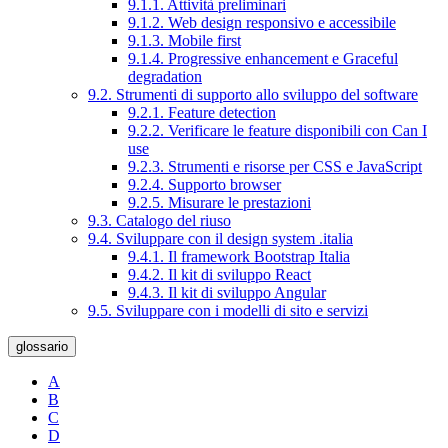
9.1.1. Attività preliminari
9.1.2. Web design responsivo e accessibile
9.1.3. Mobile first
9.1.4. Progressive enhancement e Graceful
degradation
9.2. Strumenti di supporto allo sviluppo del software
9.2.1. Feature detection
9.2.2. Verificare le feature disponibili con Can I
use
9.2.3. Strumenti e risorse per CSS e JavaScript
9.2.4. Supporto browser
9.2.5. Misurare le prestazioni
9.3. Catalogo del riuso
9.4. Sviluppare con il design system .italia
9.4.1. Il framework Bootstrap Italia
9.4.2. Il kit di sviluppo React
9.4.3. Il kit di sviluppo Angular
9.5. Sviluppare con i modelli di sito e servizi
glossario
A
B
C
D