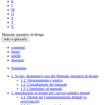
E
I
M
O
S
T
U
Manuale operativo di design
indici e glossario
contenuti
figure
tabelle
glossario
Sommario
1. Scopo, destinatari e uso del Manuale operativo di design
1.1. Versionamento e storico
1.2. Consultazione del manuale
1.3. Contribuisci al manuale
2. Introduzione al design per i servizi pubblici digitali
2.1. Design per l’amministrazione digitale (
e-
government
)