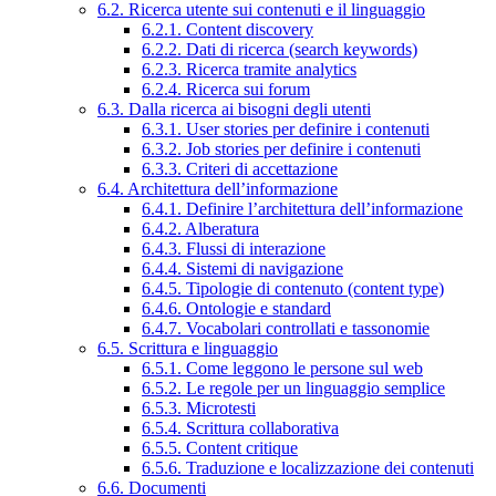
6.2. Ricerca utente sui contenuti e il linguaggio
6.2.1. Content discovery
6.2.2. Dati di ricerca (search keywords)
6.2.3. Ricerca tramite analytics
6.2.4. Ricerca sui forum
6.3. Dalla ricerca ai bisogni degli utenti
6.3.1. User stories per definire i contenuti
6.3.2. Job stories per definire i contenuti
6.3.3. Criteri di accettazione
6.4. Architettura dell’informazione
6.4.1. Definire l’architettura dell’informazione
6.4.2. Alberatura
6.4.3. Flussi di interazione
6.4.4. Sistemi di navigazione
6.4.5. Tipologie di contenuto (content type)
6.4.6. Ontologie e standard
6.4.7. Vocabolari controllati e tassonomie
6.5. Scrittura e linguaggio
6.5.1. Come leggono le persone sul web
6.5.2. Le regole per un linguaggio semplice
6.5.3. Microtesti
6.5.4. Scrittura collaborativa
6.5.5. Content critique
6.5.6. Traduzione e localizzazione dei contenuti
6.6. Documenti