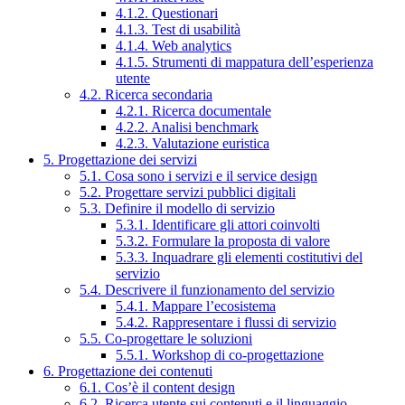
4.1.2. Questionari
4.1.3. Test di usabilità
4.1.4. Web analytics
4.1.5. Strumenti di mappatura dell’esperienza
utente
4.2. Ricerca secondaria
4.2.1. Ricerca documentale
4.2.2. Analisi benchmark
4.2.3. Valutazione euristica
5. Progettazione dei servizi
5.1. Cosa sono i servizi e il service design
5.2. Progettare servizi pubblici digitali
5.3. Definire il modello di servizio
5.3.1. Identificare gli attori coinvolti
5.3.2. Formulare la proposta di valore
5.3.3. Inquadrare gli elementi costitutivi del
servizio
5.4. Descrivere il funzionamento del servizio
5.4.1. Mappare l’ecosistema
5.4.2. Rappresentare i flussi di servizio
5.5. Co-progettare le soluzioni
5.5.1. Workshop di co-progettazione
6. Progettazione dei contenuti
6.1. Cos’è il content design
6.2. Ricerca utente sui contenuti e il linguaggio