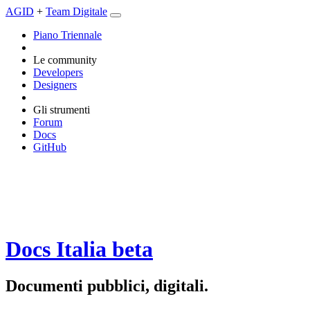
AGID
+
Team Digitale
Piano Triennale
Le community
Developers
Designers
Gli strumenti
Forum
Docs
GitHub
Docs Italia
beta
Documenti pubblici, digitali.