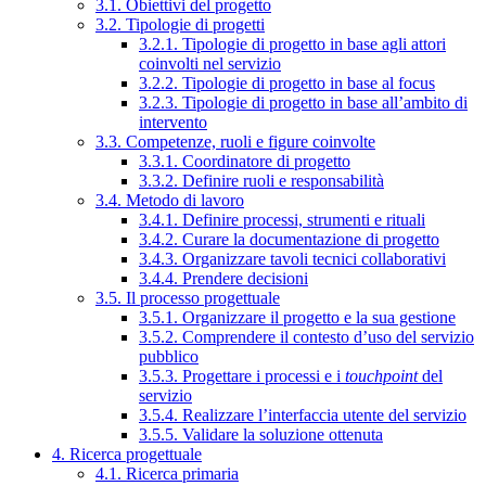
3.1. Obiettivi del progetto
3.2. Tipologie di progetti
3.2.1. Tipologie di progetto in base agli attori
coinvolti nel servizio
3.2.2. Tipologie di progetto in base al focus
3.2.3. Tipologie di progetto in base all’ambito di
intervento
3.3. Competenze, ruoli e figure coinvolte
3.3.1. Coordinatore di progetto
3.3.2. Definire ruoli e responsabilità
3.4. Metodo di lavoro
3.4.1. Definire processi, strumenti e rituali
3.4.2. Curare la documentazione di progetto
3.4.3. Organizzare tavoli tecnici collaborativi
3.4.4. Prendere decisioni
3.5. Il processo progettuale
3.5.1. Organizzare il progetto e la sua gestione
3.5.2. Comprendere il contesto d’uso del servizio
pubblico
3.5.3. Progettare i processi e i
touchpoint
del
servizio
3.5.4. Realizzare l’interfaccia utente del servizio
3.5.5. Validare la soluzione ottenuta
4. Ricerca progettuale
4.1. Ricerca primaria