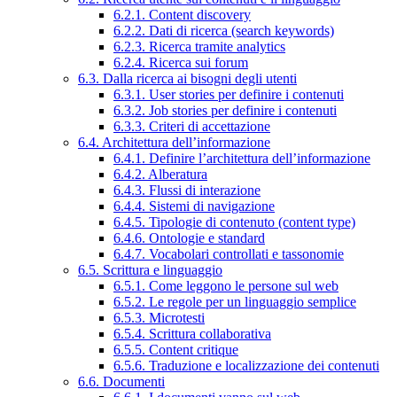
6.2.1. Content discovery
6.2.2. Dati di ricerca (search keywords)
6.2.3. Ricerca tramite analytics
6.2.4. Ricerca sui forum
6.3. Dalla ricerca ai bisogni degli utenti
6.3.1. User stories per definire i contenuti
6.3.2. Job stories per definire i contenuti
6.3.3. Criteri di accettazione
6.4. Architettura dell’informazione
6.4.1. Definire l’architettura dell’informazione
6.4.2. Alberatura
6.4.3. Flussi di interazione
6.4.4. Sistemi di navigazione
6.4.5. Tipologie di contenuto (content type)
6.4.6. Ontologie e standard
6.4.7. Vocabolari controllati e tassonomie
6.5. Scrittura e linguaggio
6.5.1. Come leggono le persone sul web
6.5.2. Le regole per un linguaggio semplice
6.5.3. Microtesti
6.5.4. Scrittura collaborativa
6.5.5. Content critique
6.5.6. Traduzione e localizzazione dei contenuti
6.6. Documenti