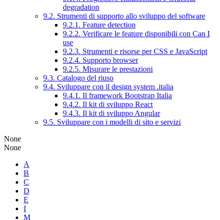
degradation
9.2. Strumenti di supporto allo sviluppo del software
9.2.1. Feature detection
9.2.2. Verificare le feature disponibili con Can I
use
9.2.3. Strumenti e risorse per CSS e JavaScript
9.2.4. Supporto browser
9.2.5. Misurare le prestazioni
9.3. Catalogo del riuso
9.4. Sviluppare con il design system .italia
9.4.1. Il framework Bootstrap Italia
9.4.2. Il kit di sviluppo React
9.4.3. Il kit di sviluppo Angular
9.5. Sviluppare con i modelli di sito e servizi
None
None
A
B
C
D
E
I
M