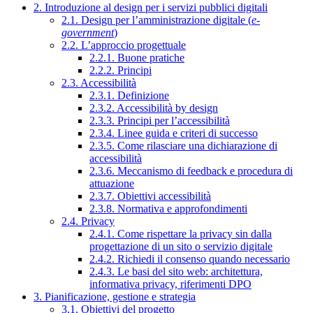
2. Introduzione al design per i servizi pubblici digitali
2.1. Design per l’amministrazione digitale (
e-
government
)
2.2. L’approccio progettuale
2.2.1. Buone pratiche
2.2.2. Principi
2.3. Accessibilità
2.3.1. Definizione
2.3.2. Accessibilità by design
2.3.3. Principi per l’accessibilità
2.3.4. Linee guida e criteri di successo
2.3.5. Come rilasciare una dichiarazione di
accessibilità
2.3.6. Meccanismo di feedback e procedura di
attuazione
2.3.7. Obiettivi accessibilità
2.3.8. Normativa e approfondimenti
2.4. Privacy
2.4.1. Come rispettare la privacy sin dalla
progettazione di un sito o servizio digitale
2.4.2. Richiedi il consenso quando necessario
2.4.3. Le basi del sito web: architettura,
informativa privacy, riferimenti DPO
3. Pianificazione, gestione e strategia
3.1. Obiettivi del progetto