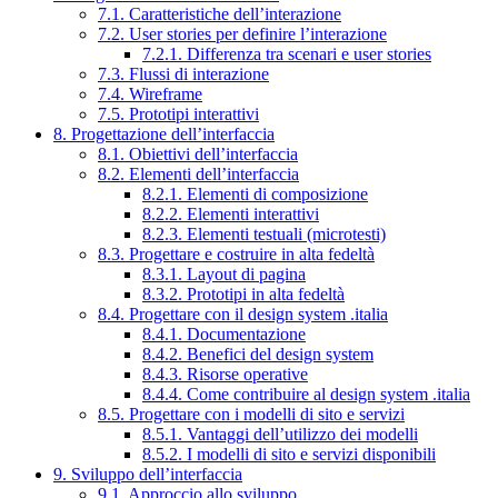
7.1. Caratteristiche dell’interazione
7.2. User stories per definire l’interazione
7.2.1. Differenza tra scenari e user stories
7.3. Flussi di interazione
7.4. Wireframe
7.5. Prototipi interattivi
8. Progettazione dell’interfaccia
8.1. Obiettivi dell’interfaccia
8.2. Elementi dell’interfaccia
8.2.1. Elementi di composizione
8.2.2. Elementi interattivi
8.2.3. Elementi testuali (microtesti)
8.3. Progettare e costruire in alta fedeltà
8.3.1. Layout di pagina
8.3.2. Prototipi in alta fedeltà
8.4. Progettare con il design system .italia
8.4.1. Documentazione
8.4.2. Benefici del design system
8.4.3. Risorse operative
8.4.4. Come contribuire al design system .italia
8.5. Progettare con i modelli di sito e servizi
8.5.1. Vantaggi dell’utilizzo dei modelli
8.5.2. I modelli di sito e servizi disponibili
9. Sviluppo dell’interfaccia
9.1. Approccio allo sviluppo