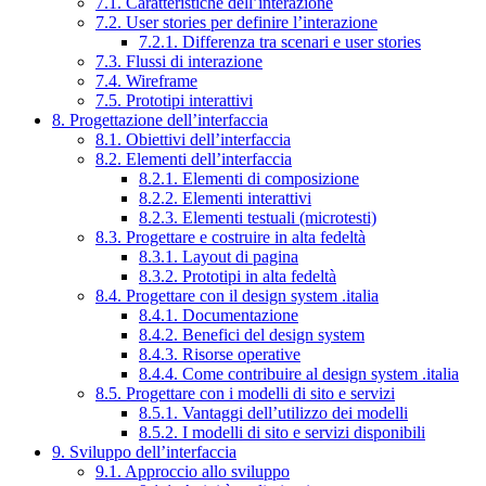
7.1. Caratteristiche dell’interazione
7.2. User stories per definire l’interazione
7.2.1. Differenza tra scenari e user stories
7.3. Flussi di interazione
7.4. Wireframe
7.5. Prototipi interattivi
8. Progettazione dell’interfaccia
8.1. Obiettivi dell’interfaccia
8.2. Elementi dell’interfaccia
8.2.1. Elementi di composizione
8.2.2. Elementi interattivi
8.2.3. Elementi testuali (microtesti)
8.3. Progettare e costruire in alta fedeltà
8.3.1. Layout di pagina
8.3.2. Prototipi in alta fedeltà
8.4. Progettare con il design system .italia
8.4.1. Documentazione
8.4.2. Benefici del design system
8.4.3. Risorse operative
8.4.4. Come contribuire al design system .italia
8.5. Progettare con i modelli di sito e servizi
8.5.1. Vantaggi dell’utilizzo dei modelli
8.5.2. I modelli di sito e servizi disponibili
9. Sviluppo dell’interfaccia
9.1. Approccio allo sviluppo