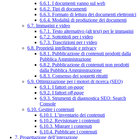
6.6.1. I documenti vanno sul web
6.6.2. Tipi di documenti
6.6.3. Formato di lettura dei documenti elettronici
6.6.4. Modalità di produzione dei documenti
6.7. Immagini e video
6.7.1. Testo alternativo (alt text) per le immagini
6.7.2. Sottotitoli per i video
6.7.3. Trascrizioni per i video
6.8. Proprietà intellettuale e privacy
6.8.1. Pubblicazione di contenuti prodotti dalla
Pubblica Amministrazione
6.8.2. Pubblicazione di contenuti non prodotti
dalla Pubblica Amministrazione
6.8.3. Consenso dei soggetti ritratti
6.9. Ottimizzazione per i motori di ricerca (SEO)
6.9.1. I fattori
on-page
6.9.2. I fattori
off-page
6.9.3. Strumenti di diagnostica SEO: Search
Console
6.10. Gestire i contenuti
6.10.1. L’inventario dei contenuti
6.10.2. Revisionare i contenuti
6.10.3. Migrare i contenuti
6.10.4. Pubblicare i contenuti
7. Progettazione dell’interazione