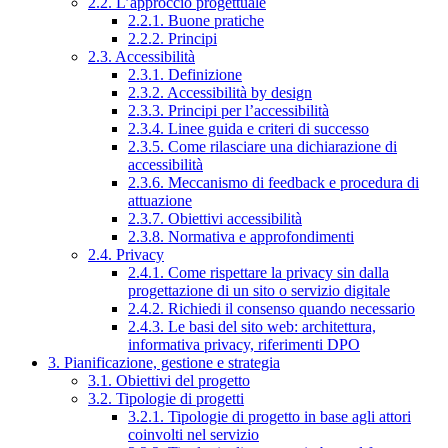
2.2. L’approccio progettuale
2.2.1. Buone pratiche
2.2.2. Principi
2.3. Accessibilità
2.3.1. Definizione
2.3.2. Accessibilità by design
2.3.3. Principi per l’accessibilità
2.3.4. Linee guida e criteri di successo
2.3.5. Come rilasciare una dichiarazione di
accessibilità
2.3.6. Meccanismo di feedback e procedura di
attuazione
2.3.7. Obiettivi accessibilità
2.3.8. Normativa e approfondimenti
2.4. Privacy
2.4.1. Come rispettare la privacy sin dalla
progettazione di un sito o servizio digitale
2.4.2. Richiedi il consenso quando necessario
2.4.3. Le basi del sito web: architettura,
informativa privacy, riferimenti DPO
3. Pianificazione, gestione e strategia
3.1. Obiettivi del progetto
3.2. Tipologie di progetti
3.2.1. Tipologie di progetto in base agli attori
coinvolti nel servizio