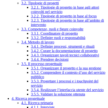
3.2. Tipologie di progetti
3.2.1. Tipologie di progetto in base agli attori
coinvolti nel servizio
3.2.2. Tipologie di progetto in base al focus
3.2.3. Tipologie di progetto in base all’ambito di
intervento
3.3. Competenze, ruoli e figure coinvolte
3.3.1. Coordinatore di progetto
3.3.2. Definire ruoli e responsabilità
3.4. Metodo di lavoro
3.4.1. Definire processi, strumenti e rituali
3.4.2. Curare la documentazione di progetto
3.4.3. Organizzare tavoli tecnici collaborativi
3.4.4. Prendere decisioni
3.5. Il processo progettuale
3.5.1. Organizzare il progetto e la sua gestione
3.5.2. Comprendere il contesto d’uso del servizio
pubblico
3.5.3. Progettare i processi e i
touchpoint
del
servizio
3.5.4. Realizzare l’interfaccia utente del servizio
3.5.5. Validare la soluzione ottenuta
4. Ricerca progettuale
4.1. Ricerca primaria
4.1.1. Interviste