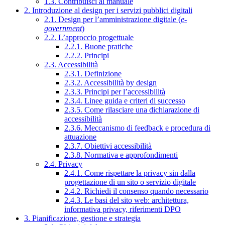
1.3. Contribuisci al manuale
2. Introduzione al design per i servizi pubblici digitali
2.1. Design per l’amministrazione digitale (
e-
government
)
2.2. L’approccio progettuale
2.2.1. Buone pratiche
2.2.2. Principi
2.3. Accessibilità
2.3.1. Definizione
2.3.2. Accessibilità by design
2.3.3. Principi per l’accessibilità
2.3.4. Linee guida e criteri di successo
2.3.5. Come rilasciare una dichiarazione di
accessibilità
2.3.6. Meccanismo di feedback e procedura di
attuazione
2.3.7. Obiettivi accessibilità
2.3.8. Normativa e approfondimenti
2.4. Privacy
2.4.1. Come rispettare la privacy sin dalla
progettazione di un sito o servizio digitale
2.4.2. Richiedi il consenso quando necessario
2.4.3. Le basi del sito web: architettura,
informativa privacy, riferimenti DPO
3. Pianificazione, gestione e strategia