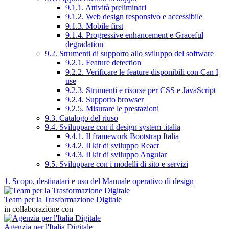
9.1.1. Attività preliminari
9.1.2. Web design responsivo e accessibile
9.1.3. Mobile first
9.1.4. Progressive enhancement e Graceful
degradation
9.2. Strumenti di supporto allo sviluppo del software
9.2.1. Feature detection
9.2.2. Verificare le feature disponibili con Can I
use
9.2.3. Strumenti e risorse per CSS e JavaScript
9.2.4. Supporto browser
9.2.5. Misurare le prestazioni
9.3. Catalogo del riuso
9.4. Sviluppare con il design system .italia
9.4.1. Il framework Bootstrap Italia
9.4.2. Il kit di sviluppo React
9.4.3. Il kit di sviluppo Angular
9.5. Sviluppare con i modelli di sito e servizi
1. Scopo, destinatari e uso del Manuale operativo di design
Team per la Trasformazione Digitale
in collaborazione con
Agenzia per l'Italia Digitale