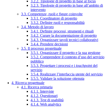
3.2.2. Tipologie di progetto in base al focus
3.2.3. Tipologie di progetto in base all’ambito di
intervento
3.3. Competenze, ruoli e figure coinvolte
3.3.1. Coordinatore di progetto
3.3.2. Definire ruoli e responsabilità
3.4. Metodo di lavoro
3.4.1. Definire processi, strumenti e rituali
3.4.2. Curare la documentazione di progetto
3.4.3. Organizzare tavoli tecnici collaborativi
3.4.4. Prendere decisioni
3.5. Il processo progettuale
3.5.1. Organizzare il progetto e la sua gestione
3.5.2. Comprendere il contesto d’uso del servizio
pubblico
3.5.3. Progettare i processi e i
touchpoint
del
servizio
3.5.4. Realizzare l’interfaccia utente del servizio
3.5.5. Validare la soluzione ottenuta
4. Ricerca progettuale
4.1. Ricerca primaria
4.1.1. Interviste
4.1.2. Questionari
4.1.3. Test di usabilità
4.1.4. Web analytics