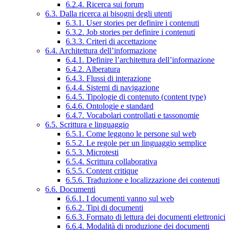
6.2.4. Ricerca sui forum
6.3. Dalla ricerca ai bisogni degli utenti
6.3.1. User stories per definire i contenuti
6.3.2. Job stories per definire i contenuti
6.3.3. Criteri di accettazione
6.4. Architettura dell’informazione
6.4.1. Definire l’architettura dell’informazione
6.4.2. Alberatura
6.4.3. Flussi di interazione
6.4.4. Sistemi di navigazione
6.4.5. Tipologie di contenuto (content type)
6.4.6. Ontologie e standard
6.4.7. Vocabolari controllati e tassonomie
6.5. Scrittura e linguaggio
6.5.1. Come leggono le persone sul web
6.5.2. Le regole per un linguaggio semplice
6.5.3. Microtesti
6.5.4. Scrittura collaborativa
6.5.5. Content critique
6.5.6. Traduzione e localizzazione dei contenuti
6.6. Documenti
6.6.1. I documenti vanno sul web
6.6.2. Tipi di documenti
6.6.3. Formato di lettura dei documenti elettronici
6.6.4. Modalità di produzione dei documenti