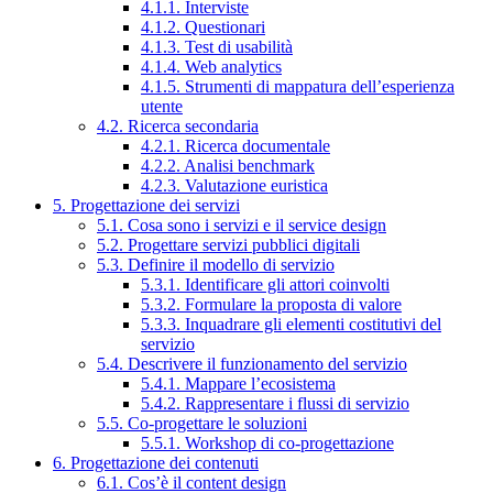
4.1.1. Interviste
4.1.2. Questionari
4.1.3. Test di usabilità
4.1.4. Web analytics
4.1.5. Strumenti di mappatura dell’esperienza
utente
4.2. Ricerca secondaria
4.2.1. Ricerca documentale
4.2.2. Analisi benchmark
4.2.3. Valutazione euristica
5. Progettazione dei servizi
5.1. Cosa sono i servizi e il service design
5.2. Progettare servizi pubblici digitali
5.3. Definire il modello di servizio
5.3.1. Identificare gli attori coinvolti
5.3.2. Formulare la proposta di valore
5.3.3. Inquadrare gli elementi costitutivi del
servizio
5.4. Descrivere il funzionamento del servizio
5.4.1. Mappare l’ecosistema
5.4.2. Rappresentare i flussi di servizio
5.5. Co-progettare le soluzioni
5.5.1. Workshop di co-progettazione
6. Progettazione dei contenuti
6.1. Cos’è il content design