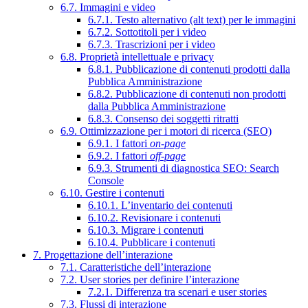
6.7. Immagini e video
6.7.1. Testo alternativo (alt text) per le immagini
6.7.2. Sottotitoli per i video
6.7.3. Trascrizioni per i video
6.8. Proprietà intellettuale e privacy
6.8.1. Pubblicazione di contenuti prodotti dalla
Pubblica Amministrazione
6.8.2. Pubblicazione di contenuti non prodotti
dalla Pubblica Amministrazione
6.8.3. Consenso dei soggetti ritratti
6.9. Ottimizzazione per i motori di ricerca (SEO)
6.9.1. I fattori
on-page
6.9.2. I fattori
off-page
6.9.3. Strumenti di diagnostica SEO: Search
Console
6.10. Gestire i contenuti
6.10.1. L’inventario dei contenuti
6.10.2. Revisionare i contenuti
6.10.3. Migrare i contenuti
6.10.4. Pubblicare i contenuti
7. Progettazione dell’interazione
7.1. Caratteristiche dell’interazione
7.2. User stories per definire l’interazione
7.2.1. Differenza tra scenari e user stories
7.3. Flussi di interazione