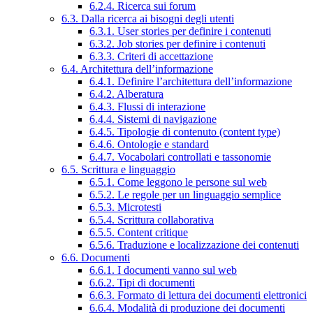
6.2.4. Ricerca sui forum
6.3. Dalla ricerca ai bisogni degli utenti
6.3.1. User stories per definire i contenuti
6.3.2. Job stories per definire i contenuti
6.3.3. Criteri di accettazione
6.4. Architettura dell’informazione
6.4.1. Definire l’architettura dell’informazione
6.4.2. Alberatura
6.4.3. Flussi di interazione
6.4.4. Sistemi di navigazione
6.4.5. Tipologie di contenuto (content type)
6.4.6. Ontologie e standard
6.4.7. Vocabolari controllati e tassonomie
6.5. Scrittura e linguaggio
6.5.1. Come leggono le persone sul web
6.5.2. Le regole per un linguaggio semplice
6.5.3. Microtesti
6.5.4. Scrittura collaborativa
6.5.5. Content critique
6.5.6. Traduzione e localizzazione dei contenuti
6.6. Documenti
6.6.1. I documenti vanno sul web
6.6.2. Tipi di documenti
6.6.3. Formato di lettura dei documenti elettronici
6.6.4. Modalità di produzione dei documenti