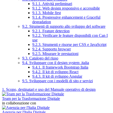
9.1.1. Attività preliminari
9.1.2. Web design responsivo e accessibile
9.1.3. Mobile first
9.1.4. Progressive enhancement e Graceful
degradation
9.2. Strumenti di supporto allo sviluppo del software
9.2.1. Feature detection
9.2.2. Verificare le feature disponibili con Can I
use
9.2.3. Strumenti e risorse per CSS e JavaScript
9.2.4. Supporto browser
9.2.5. Misurare le prestazioni
9.3. Catalogo del riuso
9.4. Sviluppare con il design system .italia
9.4.1. Il framework Bootstrap Italia
9.4.2. Il kit di sviluppo React
9.4.3. Il kit di sviluppo Angular
9.5. Sviluppare con i modelli di sito e servizi
1. Scopo, destinatari e uso del Manuale operativo di design
Team per la Trasformazione Digitale
in collaborazione con
Agenzia per l'Italia Digitale