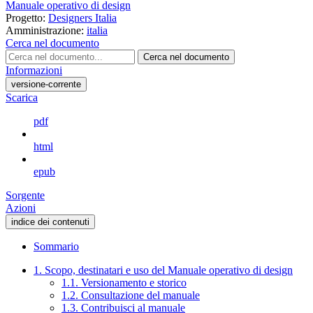
Manuale operativo di design
Progetto:
Designers Italia
Amministrazione:
italia
Cerca nel documento
Cerca nel documento
Informazioni
versione-corrente
Scarica
pdf
html
epub
Sorgente
Azioni
indice dei contenuti
Sommario
1. Scopo, destinatari e uso del Manuale operativo di design
1.1. Versionamento e storico
1.2. Consultazione del manuale
1.3. Contribuisci al manuale