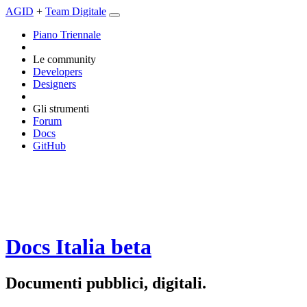
AGID
+
Team Digitale
Piano Triennale
Le community
Developers
Designers
Gli strumenti
Forum
Docs
GitHub
Docs Italia
beta
Documenti pubblici, digitali.