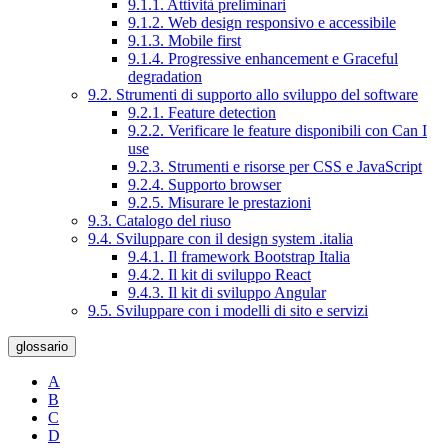
9.1.1. Attività preliminari
9.1.2. Web design responsivo e accessibile
9.1.3. Mobile first
9.1.4. Progressive enhancement e Graceful
degradation
9.2. Strumenti di supporto allo sviluppo del software
9.2.1. Feature detection
9.2.2. Verificare le feature disponibili con Can I
use
9.2.3. Strumenti e risorse per CSS e JavaScript
9.2.4. Supporto browser
9.2.5. Misurare le prestazioni
9.3. Catalogo del riuso
9.4. Sviluppare con il design system .italia
9.4.1. Il framework Bootstrap Italia
9.4.2. Il kit di sviluppo React
9.4.3. Il kit di sviluppo Angular
9.5. Sviluppare con i modelli di sito e servizi
glossario
A
B
C
D