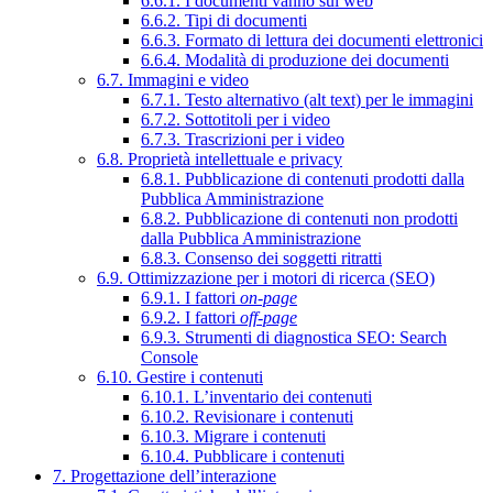
6.6.1. I documenti vanno sul web
6.6.2. Tipi di documenti
6.6.3. Formato di lettura dei documenti elettronici
6.6.4. Modalità di produzione dei documenti
6.7. Immagini e video
6.7.1. Testo alternativo (alt text) per le immagini
6.7.2. Sottotitoli per i video
6.7.3. Trascrizioni per i video
6.8. Proprietà intellettuale e privacy
6.8.1. Pubblicazione di contenuti prodotti dalla
Pubblica Amministrazione
6.8.2. Pubblicazione di contenuti non prodotti
dalla Pubblica Amministrazione
6.8.3. Consenso dei soggetti ritratti
6.9. Ottimizzazione per i motori di ricerca (SEO)
6.9.1. I fattori
on-page
6.9.2. I fattori
off-page
6.9.3. Strumenti di diagnostica SEO: Search
Console
6.10. Gestire i contenuti
6.10.1. L’inventario dei contenuti
6.10.2. Revisionare i contenuti
6.10.3. Migrare i contenuti
6.10.4. Pubblicare i contenuti
7. Progettazione dell’interazione