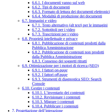
6.6.1. I documenti vanno sul web
6.6.2. Tipi di documenti
6.6.3. Formato di lettura dei documenti elettronici
6.6.4. Modalità di produzione dei documenti
6.7. Immagini e video
6.7.1. Testo alternativo (alt text) per le immagini
6.7.2. Sottotitoli per i video
6.7.3. Trascrizioni per i video
6.8. Proprietà intellettuale e privacy
6.8.1. Pubblicazione di contenuti prodotti dalla
Pubblica Amministrazione
6.8.2. Pubblicazione di contenuti non prodotti
dalla Pubblica Amministrazione
6.8.3. Consenso dei soggetti ritratti
6.9. Ottimizzazione per i motori di ricerca (SEO)
6.9.1. I fattori
on-page
6.9.2. I fattori
off-page
6.9.3. Strumenti di diagnostica SEO: Search
Console
6.10. Gestire i contenuti
6.10.1. L’inventario dei contenuti
6.10.2. Revisionare i contenuti
6.10.3. Migrare i contenuti
6.10.4. Pubblicare i contenuti
7. Progettazione dell’interazione