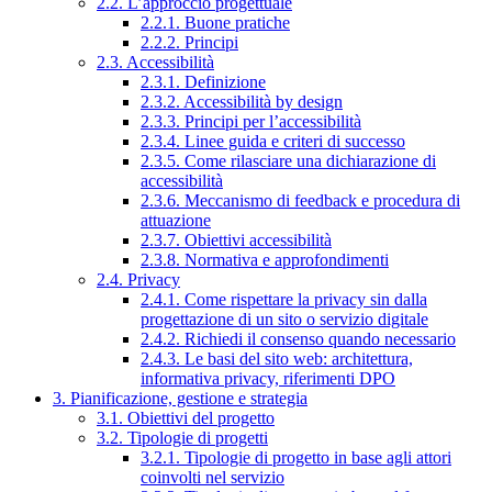
2.2. L’approccio progettuale
2.2.1. Buone pratiche
2.2.2. Principi
2.3. Accessibilità
2.3.1. Definizione
2.3.2. Accessibilità by design
2.3.3. Principi per l’accessibilità
2.3.4. Linee guida e criteri di successo
2.3.5. Come rilasciare una dichiarazione di
accessibilità
2.3.6. Meccanismo di feedback e procedura di
attuazione
2.3.7. Obiettivi accessibilità
2.3.8. Normativa e approfondimenti
2.4. Privacy
2.4.1. Come rispettare la privacy sin dalla
progettazione di un sito o servizio digitale
2.4.2. Richiedi il consenso quando necessario
2.4.3. Le basi del sito web: architettura,
informativa privacy, riferimenti DPO
3. Pianificazione, gestione e strategia
3.1. Obiettivi del progetto
3.2. Tipologie di progetti
3.2.1. Tipologie di progetto in base agli attori
coinvolti nel servizio