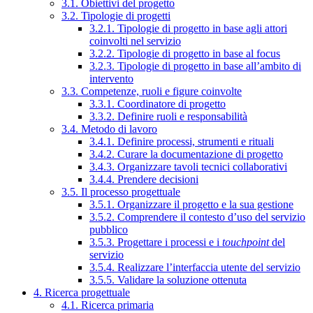
3.1. Obiettivi del progetto
3.2. Tipologie di progetti
3.2.1. Tipologie di progetto in base agli attori
coinvolti nel servizio
3.2.2. Tipologie di progetto in base al focus
3.2.3. Tipologie di progetto in base all’ambito di
intervento
3.3. Competenze, ruoli e figure coinvolte
3.3.1. Coordinatore di progetto
3.3.2. Definire ruoli e responsabilità
3.4. Metodo di lavoro
3.4.1. Definire processi, strumenti e rituali
3.4.2. Curare la documentazione di progetto
3.4.3. Organizzare tavoli tecnici collaborativi
3.4.4. Prendere decisioni
3.5. Il processo progettuale
3.5.1. Organizzare il progetto e la sua gestione
3.5.2. Comprendere il contesto d’uso del servizio
pubblico
3.5.3. Progettare i processi e i
touchpoint
del
servizio
3.5.4. Realizzare l’interfaccia utente del servizio
3.5.5. Validare la soluzione ottenuta
4. Ricerca progettuale
4.1. Ricerca primaria