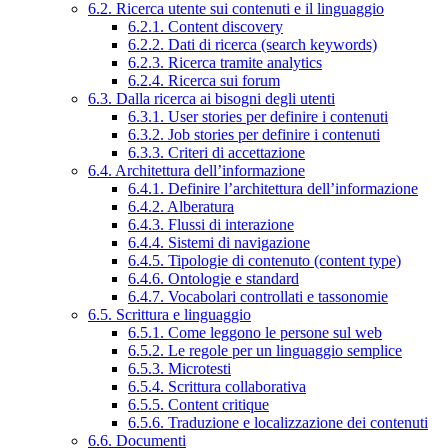
6.2. Ricerca utente sui contenuti e il linguaggio
6.2.1. Content discovery
6.2.2. Dati di ricerca (search keywords)
6.2.3. Ricerca tramite analytics
6.2.4. Ricerca sui forum
6.3. Dalla ricerca ai bisogni degli utenti
6.3.1. User stories per definire i contenuti
6.3.2. Job stories per definire i contenuti
6.3.3. Criteri di accettazione
6.4. Architettura dell’informazione
6.4.1. Definire l’architettura dell’informazione
6.4.2. Alberatura
6.4.3. Flussi di interazione
6.4.4. Sistemi di navigazione
6.4.5. Tipologie di contenuto (content type)
6.4.6. Ontologie e standard
6.4.7. Vocabolari controllati e tassonomie
6.5. Scrittura e linguaggio
6.5.1. Come leggono le persone sul web
6.5.2. Le regole per un linguaggio semplice
6.5.3. Microtesti
6.5.4. Scrittura collaborativa
6.5.5. Content critique
6.5.6. Traduzione e localizzazione dei contenuti
6.6. Documenti