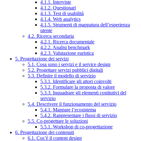
4.1.1. Interviste
4.1.2. Questionari
4.1.3. Test di usabilità
4.1.4. Web analytics
4.1.5. Strumenti di mappatura dell’esperienza
utente
4.2. Ricerca secondaria
4.2.1. Ricerca documentale
4.2.2. Analisi benchmark
4.2.3. Valutazione euristica
5. Progettazione dei servizi
5.1. Cosa sono i servizi e il service design
5.2. Progettare servizi pubblici digitali
5.3. Definire il modello di servizio
5.3.1. Identificare gli attori coinvolti
5.3.2. Formulare la proposta di valore
5.3.3. Inquadrare gli elementi costitutivi del
servizio
5.4. Descrivere il funzionamento del servizio
5.4.1. Mappare l’ecosistema
5.4.2. Rappresentare i flussi di servizio
5.5. Co-progettare le soluzioni
5.5.1. Workshop di co-progettazione
6. Progettazione dei contenuti
6.1. Cos’è il content design