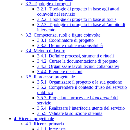
3.2. Tipologie di progetti
3.2.1. Tipologie di progetto in base agli attori
coinvolti nel servizio
3.2.2. Tipologie di progetto in base al focus
3.2.3. Tipologie di progetto in base all’ambito di
intervento
3.3. Competenze, ruoli e figure coinvolte
3.3.1. Coordinatore di progetto
3.3.2. Definire ruoli e responsabilità
3.4. Metodo di lavoro
3.4.1. Definire processi, strumenti e rituali
3.4.2. Curare la documentazione di progetto
3.4.3. Organizzare tavoli tecnici collaborativi
3.4.4. Prendere decisioni
3.5. Il processo progettuale
3.5.1. Organizzare il progetto e la sua gestione
3.5.2. Comprendere il contesto d’uso del servizio
pubblico
3.5.3. Progettare i processi e i
touchpoint
del
servizio
3.5.4. Realizzare l’interfaccia utente del servizio
3.5.5. Validare la soluzione ottenuta
4. Ricerca progettuale
4.1. Ricerca primaria
4.1.1. Interviste