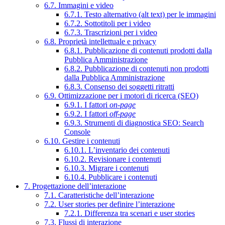
6.7. Immagini e video
6.7.1. Testo alternativo (alt text) per le immagini
6.7.2. Sottotitoli per i video
6.7.3. Trascrizioni per i video
6.8. Proprietà intellettuale e privacy
6.8.1. Pubblicazione di contenuti prodotti dalla
Pubblica Amministrazione
6.8.2. Pubblicazione di contenuti non prodotti
dalla Pubblica Amministrazione
6.8.3. Consenso dei soggetti ritratti
6.9. Ottimizzazione per i motori di ricerca (SEO)
6.9.1. I fattori
on-page
6.9.2. I fattori
off-page
6.9.3. Strumenti di diagnostica SEO: Search
Console
6.10. Gestire i contenuti
6.10.1. L’inventario dei contenuti
6.10.2. Revisionare i contenuti
6.10.3. Migrare i contenuti
6.10.4. Pubblicare i contenuti
7. Progettazione dell’interazione
7.1. Caratteristiche dell’interazione
7.2. User stories per definire l’interazione
7.2.1. Differenza tra scenari e user stories
7.3. Flussi di interazione