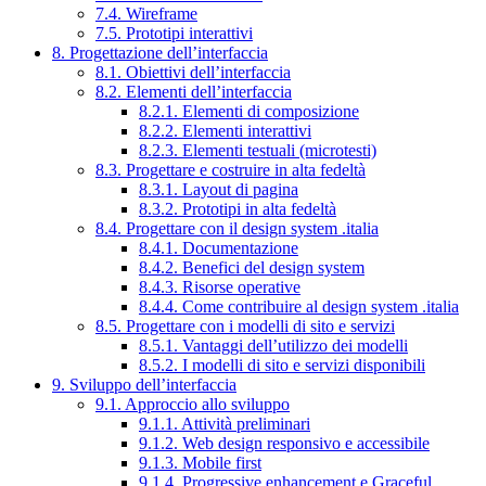
7.4. Wireframe
7.5. Prototipi interattivi
8. Progettazione dell’interfaccia
8.1. Obiettivi dell’interfaccia
8.2. Elementi dell’interfaccia
8.2.1. Elementi di composizione
8.2.2. Elementi interattivi
8.2.3. Elementi testuali (microtesti)
8.3. Progettare e costruire in alta fedeltà
8.3.1. Layout di pagina
8.3.2. Prototipi in alta fedeltà
8.4. Progettare con il design system .italia
8.4.1. Documentazione
8.4.2. Benefici del design system
8.4.3. Risorse operative
8.4.4. Come contribuire al design system .italia
8.5. Progettare con i modelli di sito e servizi
8.5.1. Vantaggi dell’utilizzo dei modelli
8.5.2. I modelli di sito e servizi disponibili
9. Sviluppo dell’interfaccia
9.1. Approccio allo sviluppo
9.1.1. Attività preliminari
9.1.2. Web design responsivo e accessibile
9.1.3. Mobile first
9.1.4. Progressive enhancement e Graceful