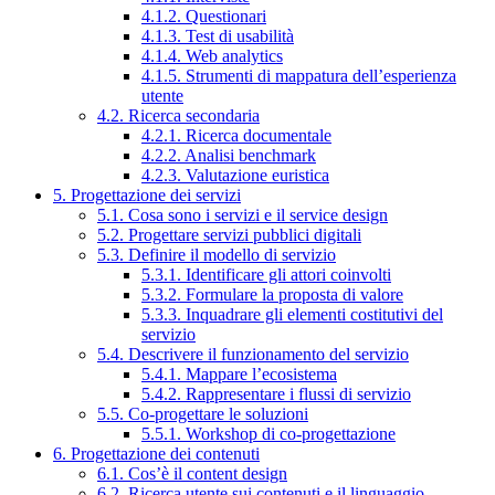
4.1.2. Questionari
4.1.3. Test di usabilità
4.1.4. Web analytics
4.1.5. Strumenti di mappatura dell’esperienza
utente
4.2. Ricerca secondaria
4.2.1. Ricerca documentale
4.2.2. Analisi benchmark
4.2.3. Valutazione euristica
5. Progettazione dei servizi
5.1. Cosa sono i servizi e il service design
5.2. Progettare servizi pubblici digitali
5.3. Definire il modello di servizio
5.3.1. Identificare gli attori coinvolti
5.3.2. Formulare la proposta di valore
5.3.3. Inquadrare gli elementi costitutivi del
servizio
5.4. Descrivere il funzionamento del servizio
5.4.1. Mappare l’ecosistema
5.4.2. Rappresentare i flussi di servizio
5.5. Co-progettare le soluzioni
5.5.1. Workshop di co-progettazione
6. Progettazione dei contenuti
6.1. Cos’è il content design
6.2. Ricerca utente sui contenuti e il linguaggio