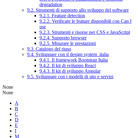
degradation
9.2. Strumenti di supporto allo sviluppo del software
9.2.1. Feature detection
9.2.2. Verificare le feature disponibili con Can I
use
9.2.3. Strumenti e risorse per CSS e JavaScript
9.2.4. Supporto browser
9.2.5. Misurare le prestazioni
9.3. Catalogo del riuso
9.4. Sviluppare con il design system .italia
9.4.1. Il framework Bootstrap Italia
9.4.2. Il kit di sviluppo React
9.4.3. Il kit di sviluppo Angular
9.5. Sviluppare con i modelli di sito e servizi
None
None
A
B
C
D
E
I
M