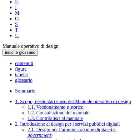
E
I
M
O
S
T
U
Manuale operativo di design
indici e glossario
contenuti
figure
tabelle
glossario
Sommario
1. Scopo, destinatari e uso del Manuale operativo di design
1.1. Versionamento e storico
1.2. Consultazione del manuale
1.3. Contribuisci al manuale
2. Introduzione al design per i servizi pubblici digitali
2.1. Design per l’amministrazione digitale (
e-
government
)