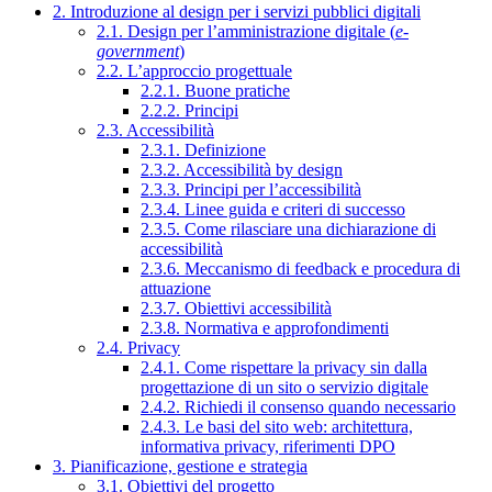
2. Introduzione al design per i servizi pubblici digitali
2.1. Design per l’amministrazione digitale (
e-
government
)
2.2. L’approccio progettuale
2.2.1. Buone pratiche
2.2.2. Principi
2.3. Accessibilità
2.3.1. Definizione
2.3.2. Accessibilità by design
2.3.3. Principi per l’accessibilità
2.3.4. Linee guida e criteri di successo
2.3.5. Come rilasciare una dichiarazione di
accessibilità
2.3.6. Meccanismo di feedback e procedura di
attuazione
2.3.7. Obiettivi accessibilità
2.3.8. Normativa e approfondimenti
2.4. Privacy
2.4.1. Come rispettare la privacy sin dalla
progettazione di un sito o servizio digitale
2.4.2. Richiedi il consenso quando necessario
2.4.3. Le basi del sito web: architettura,
informativa privacy, riferimenti DPO
3. Pianificazione, gestione e strategia
3.1. Obiettivi del progetto