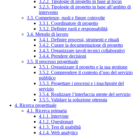
3.2.2. Tipologie di progetto in base al focus
3.2.3. Tipologie di progetto in base all’ambito di
intervento
3.3. Competenze, ruoli e figure coinvolte
3.3.1. Coordinatore di progetto
3.3.2. Definire ruoli e responsabilità
3.4. Metodo di lavoro
3.4.1. Definire processi, strumenti e rituali
3.4.2. Curare la documentazione di progetto
3.4.3. Organizzare tavoli tecnici collaborativi
3.4.4. Prendere decisioni
3.5. Il processo progettuale
3.5.1. Organizzare il progetto e la sua gestione
3.5.2. Comprendere il contesto d’uso del servizio
pubblico
3.5.3. Progettare i processi e i
touchpoint
del
servizio
3.5.4. Realizzare l’interfaccia utente del servizio
3.5.5. Validare la soluzione ottenuta
4. Ricerca progettuale
4.1. Ricerca primaria
4.1.1. Interviste
4.1.2. Questionari
4.1.3. Test di usabilità
4.1.4. Web analytics