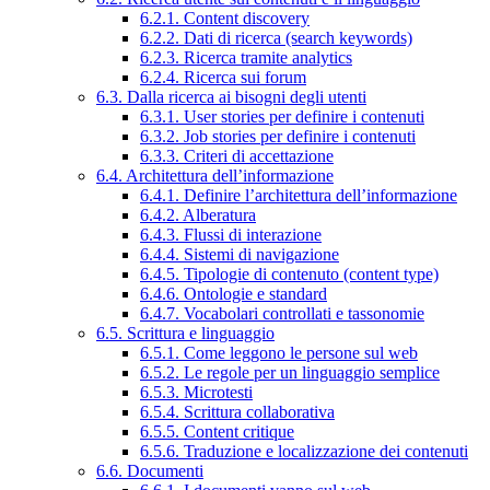
6.2.1. Content discovery
6.2.2. Dati di ricerca (search keywords)
6.2.3. Ricerca tramite analytics
6.2.4. Ricerca sui forum
6.3. Dalla ricerca ai bisogni degli utenti
6.3.1. User stories per definire i contenuti
6.3.2. Job stories per definire i contenuti
6.3.3. Criteri di accettazione
6.4. Architettura dell’informazione
6.4.1. Definire l’architettura dell’informazione
6.4.2. Alberatura
6.4.3. Flussi di interazione
6.4.4. Sistemi di navigazione
6.4.5. Tipologie di contenuto (content type)
6.4.6. Ontologie e standard
6.4.7. Vocabolari controllati e tassonomie
6.5. Scrittura e linguaggio
6.5.1. Come leggono le persone sul web
6.5.2. Le regole per un linguaggio semplice
6.5.3. Microtesti
6.5.4. Scrittura collaborativa
6.5.5. Content critique
6.5.6. Traduzione e localizzazione dei contenuti
6.6. Documenti