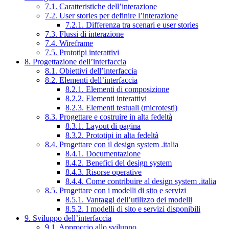
7.1. Caratteristiche dell’interazione
7.2. User stories per definire l’interazione
7.2.1. Differenza tra scenari e user stories
7.3. Flussi di interazione
7.4. Wireframe
7.5. Prototipi interattivi
8. Progettazione dell’interfaccia
8.1. Obiettivi dell’interfaccia
8.2. Elementi dell’interfaccia
8.2.1. Elementi di composizione
8.2.2. Elementi interattivi
8.2.3. Elementi testuali (microtesti)
8.3. Progettare e costruire in alta fedeltà
8.3.1. Layout di pagina
8.3.2. Prototipi in alta fedeltà
8.4. Progettare con il design system .italia
8.4.1. Documentazione
8.4.2. Benefici del design system
8.4.3. Risorse operative
8.4.4. Come contribuire al design system .italia
8.5. Progettare con i modelli di sito e servizi
8.5.1. Vantaggi dell’utilizzo dei modelli
8.5.2. I modelli di sito e servizi disponibili
9. Sviluppo dell’interfaccia
9.1. Approccio allo sviluppo