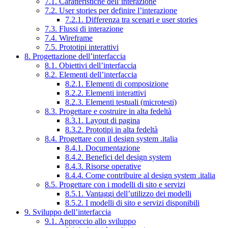
7.1. Caratteristiche dell’interazione
7.2. User stories per definire l’interazione
7.2.1. Differenza tra scenari e user stories
7.3. Flussi di interazione
7.4. Wireframe
7.5. Prototipi interattivi
8. Progettazione dell’interfaccia
8.1. Obiettivi dell’interfaccia
8.2. Elementi dell’interfaccia
8.2.1. Elementi di composizione
8.2.2. Elementi interattivi
8.2.3. Elementi testuali (microtesti)
8.3. Progettare e costruire in alta fedeltà
8.3.1. Layout di pagina
8.3.2. Prototipi in alta fedeltà
8.4. Progettare con il design system .italia
8.4.1. Documentazione
8.4.2. Benefici del design system
8.4.3. Risorse operative
8.4.4. Come contribuire al design system .italia
8.5. Progettare con i modelli di sito e servizi
8.5.1. Vantaggi dell’utilizzo dei modelli
8.5.2. I modelli di sito e servizi disponibili
9. Sviluppo dell’interfaccia
9.1. Approccio allo sviluppo