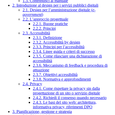
1.3. Contribuisci al manuale
2. Introduzione al design per i servizi pubblici digitali
2.1. Design per l’amministrazione digitale (
e-
government
)
2.2. L’approccio progettuale
2.2.1. Buone pratiche
2.2.2. Principi
2.3. Accessibilità
2.3.1. Definizione
2.3.2. Accessibilità by design
2.3.3. Principi per l’accessibilità
2.3.4. Linee guida e criteri di successo
2.3.5. Come rilasciare una dichiarazione di
accessibilità
2.3.6. Meccanismo di feedback e procedura di
attuazione
2.3.7. Obiettivi accessibilità
2.3.8. Normativa e approfondimenti
2.4. Privacy
2.4.1. Come rispettare la privacy sin dalla
progettazione di un sito o servizio digitale
2.4.2. Richiedi il consenso quando necessario
2.4.3. Le basi del sito web: architettura,
informativa privacy, riferimenti DPO
3. Pianificazione, gestione e strategia