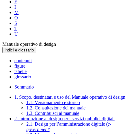
E
I
M
O
S
T
U
Manuale operativo di design
indici e glossario
contenuti
figure
tabelle
glossario
Sommario
1. Scopo, destinatari e uso del Manuale operativo di design
1.1. Versionamento e storico
1.2. Consultazione del manuale
1.3. Contribuisci al manuale
2. Introduzione al design per i servizi pubblici digitali
2.1. Design per l’amministrazione digitale (
e-
government
)