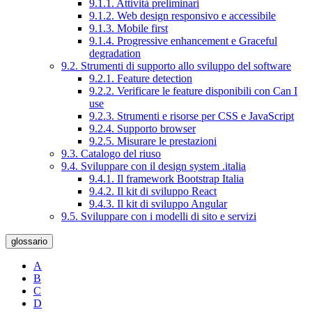
9.1.1. Attività preliminari
9.1.2. Web design responsivo e accessibile
9.1.3. Mobile first
9.1.4. Progressive enhancement e Graceful
degradation
9.2. Strumenti di supporto allo sviluppo del software
9.2.1. Feature detection
9.2.2. Verificare le feature disponibili con Can I
use
9.2.3. Strumenti e risorse per CSS e JavaScript
9.2.4. Supporto browser
9.2.5. Misurare le prestazioni
9.3. Catalogo del riuso
9.4. Sviluppare con il design system .italia
9.4.1. Il framework Bootstrap Italia
9.4.2. Il kit di sviluppo React
9.4.3. Il kit di sviluppo Angular
9.5. Sviluppare con i modelli di sito e servizi
glossario
A
B
C
D