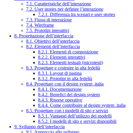
7.1. Caratteristiche dell’interazione
7.2. User stories per definire l’interazione
7.2.1. Differenza tra scenari e user stories
7.3. Flussi di interazione
7.4. Wireframe
7.5. Prototipi interattivi
8. Progettazione dell’interfaccia
8.1. Obiettivi dell’interfaccia
8.2. Elementi dell’interfaccia
8.2.1. Elementi di composizione
8.2.2. Elementi interattivi
8.2.3. Elementi testuali (microtesti)
8.3. Progettare e costruire in alta fedeltà
8.3.1. Layout di pagina
8.3.2. Prototipi in alta fedeltà
8.4. Progettare con il design system .italia
8.4.1. Documentazione
8.4.2. Benefici del design system
8.4.3. Risorse operative
8.4.4. Come contribuire al design system .italia
8.5. Progettare con i modelli di sito e servizi
8.5.1. Vantaggi dell’utilizzo dei modelli
8.5.2. I modelli di sito e servizi disponibili
9. Sviluppo dell’interfaccia
9.1. Approccio allo sviluppo