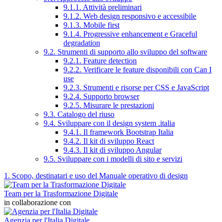
9.1.1. Attività preliminari
9.1.2. Web design responsivo e accessibile
9.1.3. Mobile first
9.1.4. Progressive enhancement e Graceful
degradation
9.2. Strumenti di supporto allo sviluppo del software
9.2.1. Feature detection
9.2.2. Verificare le feature disponibili con Can I
use
9.2.3. Strumenti e risorse per CSS e JavaScript
9.2.4. Supporto browser
9.2.5. Misurare le prestazioni
9.3. Catalogo del riuso
9.4. Sviluppare con il design system .italia
9.4.1. Il framework Bootstrap Italia
9.4.2. Il kit di sviluppo React
9.4.3. Il kit di sviluppo Angular
9.5. Sviluppare con i modelli di sito e servizi
1. Scopo, destinatari e uso del Manuale operativo di design
Team per la Trasformazione Digitale
in collaborazione con
Agenzia per l'Italia Digitale