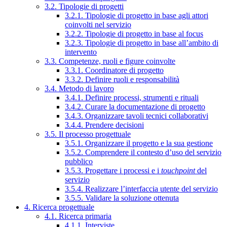
3.2. Tipologie di progetti
3.2.1. Tipologie di progetto in base agli attori
coinvolti nel servizio
3.2.2. Tipologie di progetto in base al focus
3.2.3. Tipologie di progetto in base all’ambito di
intervento
3.3. Competenze, ruoli e figure coinvolte
3.3.1. Coordinatore di progetto
3.3.2. Definire ruoli e responsabilità
3.4. Metodo di lavoro
3.4.1. Definire processi, strumenti e rituali
3.4.2. Curare la documentazione di progetto
3.4.3. Organizzare tavoli tecnici collaborativi
3.4.4. Prendere decisioni
3.5. Il processo progettuale
3.5.1. Organizzare il progetto e la sua gestione
3.5.2. Comprendere il contesto d’uso del servizio
pubblico
3.5.3. Progettare i processi e i
touchpoint
del
servizio
3.5.4. Realizzare l’interfaccia utente del servizio
3.5.5. Validare la soluzione ottenuta
4. Ricerca progettuale
4.1. Ricerca primaria
4.1.1. Interviste