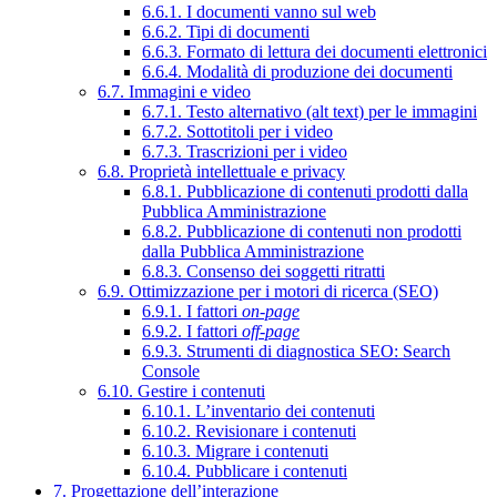
6.6.1. I documenti vanno sul web
6.6.2. Tipi di documenti
6.6.3. Formato di lettura dei documenti elettronici
6.6.4. Modalità di produzione dei documenti
6.7. Immagini e video
6.7.1. Testo alternativo (alt text) per le immagini
6.7.2. Sottotitoli per i video
6.7.3. Trascrizioni per i video
6.8. Proprietà intellettuale e privacy
6.8.1. Pubblicazione di contenuti prodotti dalla
Pubblica Amministrazione
6.8.2. Pubblicazione di contenuti non prodotti
dalla Pubblica Amministrazione
6.8.3. Consenso dei soggetti ritratti
6.9. Ottimizzazione per i motori di ricerca (SEO)
6.9.1. I fattori
on-page
6.9.2. I fattori
off-page
6.9.3. Strumenti di diagnostica SEO: Search
Console
6.10. Gestire i contenuti
6.10.1. L’inventario dei contenuti
6.10.2. Revisionare i contenuti
6.10.3. Migrare i contenuti
6.10.4. Pubblicare i contenuti
7. Progettazione dell’interazione