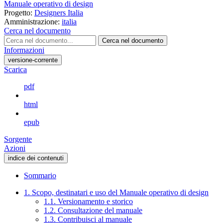
Manuale operativo di design
Progetto:
Designers Italia
Amministrazione:
italia
Cerca nel documento
Cerca nel documento
Informazioni
versione-corrente
Scarica
pdf
html
epub
Sorgente
Azioni
indice dei contenuti
Sommario
1. Scopo, destinatari e uso del Manuale operativo di design
1.1. Versionamento e storico
1.2. Consultazione del manuale
1.3. Contribuisci al manuale