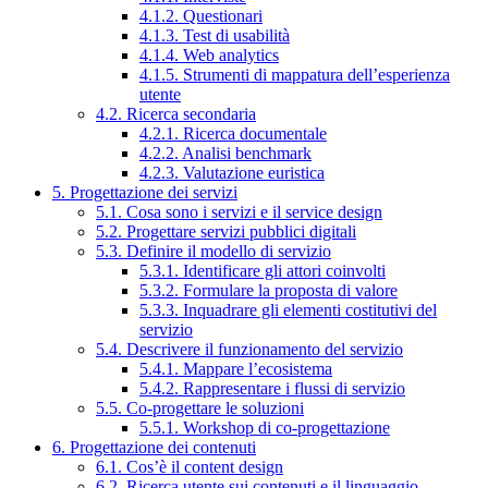
4.1.2. Questionari
4.1.3. Test di usabilità
4.1.4. Web analytics
4.1.5. Strumenti di mappatura dell’esperienza
utente
4.2. Ricerca secondaria
4.2.1. Ricerca documentale
4.2.2. Analisi benchmark
4.2.3. Valutazione euristica
5. Progettazione dei servizi
5.1. Cosa sono i servizi e il service design
5.2. Progettare servizi pubblici digitali
5.3. Definire il modello di servizio
5.3.1. Identificare gli attori coinvolti
5.3.2. Formulare la proposta di valore
5.3.3. Inquadrare gli elementi costitutivi del
servizio
5.4. Descrivere il funzionamento del servizio
5.4.1. Mappare l’ecosistema
5.4.2. Rappresentare i flussi di servizio
5.5. Co-progettare le soluzioni
5.5.1. Workshop di co-progettazione
6. Progettazione dei contenuti
6.1. Cos’è il content design
6.2. Ricerca utente sui contenuti e il linguaggio