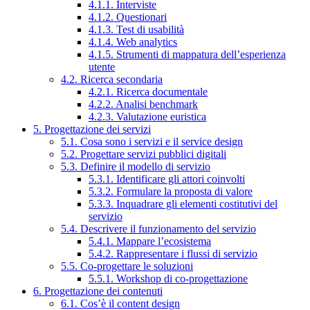
4.1.1. Interviste
4.1.2. Questionari
4.1.3. Test di usabilità
4.1.4. Web analytics
4.1.5. Strumenti di mappatura dell’esperienza
utente
4.2. Ricerca secondaria
4.2.1. Ricerca documentale
4.2.2. Analisi benchmark
4.2.3. Valutazione euristica
5. Progettazione dei servizi
5.1. Cosa sono i servizi e il service design
5.2. Progettare servizi pubblici digitali
5.3. Definire il modello di servizio
5.3.1. Identificare gli attori coinvolti
5.3.2. Formulare la proposta di valore
5.3.3. Inquadrare gli elementi costitutivi del
servizio
5.4. Descrivere il funzionamento del servizio
5.4.1. Mappare l’ecosistema
5.4.2. Rappresentare i flussi di servizio
5.5. Co-progettare le soluzioni
5.5.1. Workshop di co-progettazione
6. Progettazione dei contenuti
6.1. Cos’è il content design