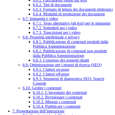
6.6.1. I documenti vanno sul web
6.6.2. Tipi di documenti
6.6.3. Formato di lettura dei documenti elettronici
6.6.4. Modalità di produzione dei documenti
6.7. Immagini e video
6.7.1. Testo alternativo (alt text) per le immagini
6.7.2. Sottotitoli per i video
6.7.3. Trascrizioni per i video
6.8. Proprietà intellettuale e privacy
6.8.1. Pubblicazione di contenuti prodotti dalla
Pubblica Amministrazione
6.8.2. Pubblicazione di contenuti non prodotti
dalla Pubblica Amministrazione
6.8.3. Consenso dei soggetti ritratti
6.9. Ottimizzazione per i motori di ricerca (SEO)
6.9.1. I fattori
on-page
6.9.2. I fattori
off-page
6.9.3. Strumenti di diagnostica SEO: Search
Console
6.10. Gestire i contenuti
6.10.1. L’inventario dei contenuti
6.10.2. Revisionare i contenuti
6.10.3. Migrare i contenuti
6.10.4. Pubblicare i contenuti
7. Progettazione dell’interazione