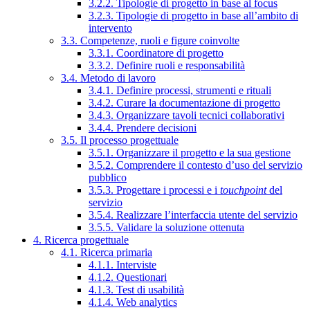
3.2.2. Tipologie di progetto in base al focus
3.2.3. Tipologie di progetto in base all’ambito di
intervento
3.3. Competenze, ruoli e figure coinvolte
3.3.1. Coordinatore di progetto
3.3.2. Definire ruoli e responsabilità
3.4. Metodo di lavoro
3.4.1. Definire processi, strumenti e rituali
3.4.2. Curare la documentazione di progetto
3.4.3. Organizzare tavoli tecnici collaborativi
3.4.4. Prendere decisioni
3.5. Il processo progettuale
3.5.1. Organizzare il progetto e la sua gestione
3.5.2. Comprendere il contesto d’uso del servizio
pubblico
3.5.3. Progettare i processi e i
touchpoint
del
servizio
3.5.4. Realizzare l’interfaccia utente del servizio
3.5.5. Validare la soluzione ottenuta
4. Ricerca progettuale
4.1. Ricerca primaria
4.1.1. Interviste
4.1.2. Questionari
4.1.3. Test di usabilità
4.1.4. Web analytics