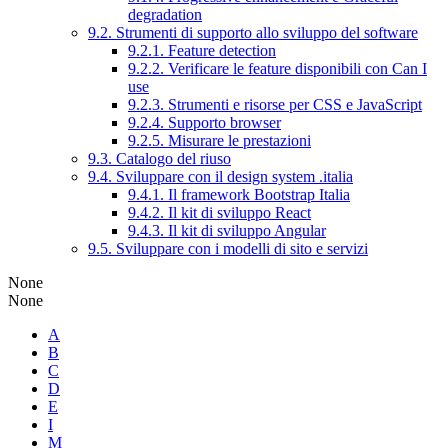
degradation
9.2. Strumenti di supporto allo sviluppo del software
9.2.1. Feature detection
9.2.2. Verificare le feature disponibili con Can I
use
9.2.3. Strumenti e risorse per CSS e JavaScript
9.2.4. Supporto browser
9.2.5. Misurare le prestazioni
9.3. Catalogo del riuso
9.4. Sviluppare con il design system .italia
9.4.1. Il framework Bootstrap Italia
9.4.2. Il kit di sviluppo React
9.4.3. Il kit di sviluppo Angular
9.5. Sviluppare con i modelli di sito e servizi
None
None
A
B
C
D
E
I
M