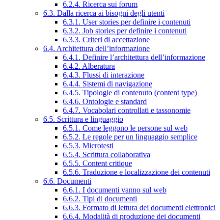
6.2.4. Ricerca sui forum
6.3. Dalla ricerca ai bisogni degli utenti
6.3.1. User stories per definire i contenuti
6.3.2. Job stories per definire i contenuti
6.3.3. Criteri di accettazione
6.4. Architettura dell’informazione
6.4.1. Definire l’architettura dell’informazione
6.4.2. Alberatura
6.4.3. Flussi di interazione
6.4.4. Sistemi di navigazione
6.4.5. Tipologie di contenuto (content type)
6.4.6. Ontologie e standard
6.4.7. Vocabolari controllati e tassonomie
6.5. Scrittura e linguaggio
6.5.1. Come leggono le persone sul web
6.5.2. Le regole per un linguaggio semplice
6.5.3. Microtesti
6.5.4. Scrittura collaborativa
6.5.5. Content critique
6.5.6. Traduzione e localizzazione dei contenuti
6.6. Documenti
6.6.1. I documenti vanno sul web
6.6.2. Tipi di documenti
6.6.3. Formato di lettura dei documenti elettronici
6.6.4. Modalità di produzione dei documenti