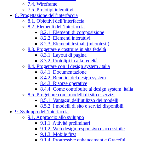
7.4. Wireframe
7.5. Prototipi interattivi
8. Progettazione dell’interfaccia
8.1. Obiettivi dell’interfaccia
8.2. Elementi dell’interfaccia
8.2.1. Elementi di composizione
8.2.2. Elementi interattivi
8.2.3. Elementi testuali (microtesti)
8.3. Progettare e costruire in alta fedeltà
8.3.1. Layout di pagina
8.3.2. Prototipi in alta fedeltà
8.4. Progettare con il design system .italia
8.4.1. Documentazione
8.4.2. Benefici del design system
8.4.3. Risorse operative
8.4.4. Come contribuire al design system .italia
8.5. Progettare con i modelli di sito e servizi
8.5.1. Vantaggi dell’utilizzo dei modelli
8.5.2. I modelli di sito e servizi disponibili
9. Sviluppo dell’interfaccia
9.1. Approccio allo sviluppo
9.1.1. Attività preliminari
9.1.2. Web design responsivo e accessibile
9.1.3. Mobile first
9.1.4. Progressive enhancement e Graceful