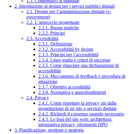
1.3. Contribuisci al manuale
2. Introduzione al design per i servizi pubblici digitali
2.1. Design per l’amministrazione digitale (
e-
government
)
2.2. L’approccio progettuale
2.2.1. Buone pratiche
2.2.2. Principi
2.3. Accessibilità
2.3.1. Definizione
2.3.2. Accessibilità by design
2.3.3. Principi per l’accessibilità
2.3.4. Linee guida e criteri di successo
2.3.5. Come rilasciare una dichiarazione di
accessibilità
2.3.6. Meccanismo di feedback e procedura di
attuazione
2.3.7. Obiettivi accessibilità
2.3.8. Normativa e approfondimenti
2.4. Privacy
2.4.1. Come rispettare la privacy sin dalla
progettazione di un sito o servizio digitale
2.4.2. Richiedi il consenso quando necessario
2.4.3. Le basi del sito web: architettura,
informativa privacy, riferimenti DPO
3. Pianificazione, gestione e strategia