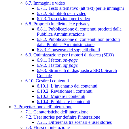
6.7. Immagini e video
6.7.1. Testo alternativo (alt text) per le immagini
6.7.2. Sottotitoli per i video
6.7.3. Trascrizioni per i video
6.8. Proprietà intellettuale e privacy
6.8.1. Pubblicazione di contenuti prodotti dalla
Pubblica Amministrazione
6.8.2. Pubblicazione di contenuti non prodotti
dalla Pubblica Amministrazione
6.8.3. Consenso dei soggetti ritratti
6.9. Ottimizzazione per i motori di ricerca (SEO)
6.9.1. I fattori
on-page
6.9.2. I fattori
off-page
6.9.3. Strumenti di diagnostica SEO: Search
Console
6.10. Gestire i contenuti
6.10.1. L’inventario dei contenuti
6.10.2. Revisionare i contenuti
6.10.3. Migrare i contenuti
6.10.4. Pubblicare i contenuti
7. Progettazione dell’interazione
7.1. Caratteristiche dell’interazione
7.2. User stories per definire l’interazione
7.2.1. Differenza tra scenari e user stories
7.3. Flussi di interazione