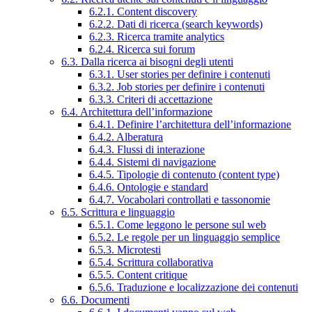
6.2.1. Content discovery
6.2.2. Dati di ricerca (search keywords)
6.2.3. Ricerca tramite analytics
6.2.4. Ricerca sui forum
6.3. Dalla ricerca ai bisogni degli utenti
6.3.1. User stories per definire i contenuti
6.3.2. Job stories per definire i contenuti
6.3.3. Criteri di accettazione
6.4. Architettura dell’informazione
6.4.1. Definire l’architettura dell’informazione
6.4.2. Alberatura
6.4.3. Flussi di interazione
6.4.4. Sistemi di navigazione
6.4.5. Tipologie di contenuto (content type)
6.4.6. Ontologie e standard
6.4.7. Vocabolari controllati e tassonomie
6.5. Scrittura e linguaggio
6.5.1. Come leggono le persone sul web
6.5.2. Le regole per un linguaggio semplice
6.5.3. Microtesti
6.5.4. Scrittura collaborativa
6.5.5. Content critique
6.5.6. Traduzione e localizzazione dei contenuti
6.6. Documenti