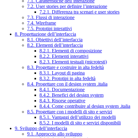
7.1. Caratteristiche dell’interazione
7.2. User stories per definire l’interazione
7.2.1. Differenza tra scenari e user stories
7.3. Flussi di interazione
7.4. Wireframe
7.5. Prototipi interattivi
8. Progettazione dell’interfaccia
8.1. Obiettivi dell’interfaccia
8.2. Elementi dell’interfaccia
8.2.1. Elementi di composizione
8.2.2. Elementi interattivi
8.2.3. Elementi testuali (microtesti)
8.3. Progettare e costruire in alta fedeltà
8.3.1. Layout di pagina
8.3.2. Prototipi in alta fedeltà
8.4. Progettare con il design system .italia
8.4.1. Documentazione
8.4.2. Benefici del design system
8.4.3. Risorse operative
8.4.4. Come contribuire al design system .italia
8.5. Progettare con i modelli di sito e servizi
8.5.1. Vantaggi dell’utilizzo dei modelli
8.5.2. I modelli di sito e servizi disponibili
9. Sviluppo dell’interfaccia
9.1. Approccio allo sviluppo