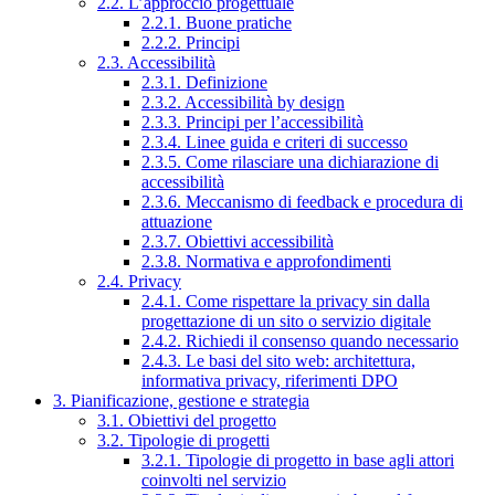
2.2. L’approccio progettuale
2.2.1. Buone pratiche
2.2.2. Principi
2.3. Accessibilità
2.3.1. Definizione
2.3.2. Accessibilità by design
2.3.3. Principi per l’accessibilità
2.3.4. Linee guida e criteri di successo
2.3.5. Come rilasciare una dichiarazione di
accessibilità
2.3.6. Meccanismo di feedback e procedura di
attuazione
2.3.7. Obiettivi accessibilità
2.3.8. Normativa e approfondimenti
2.4. Privacy
2.4.1. Come rispettare la privacy sin dalla
progettazione di un sito o servizio digitale
2.4.2. Richiedi il consenso quando necessario
2.4.3. Le basi del sito web: architettura,
informativa privacy, riferimenti DPO
3. Pianificazione, gestione e strategia
3.1. Obiettivi del progetto
3.2. Tipologie di progetti
3.2.1. Tipologie di progetto in base agli attori
coinvolti nel servizio