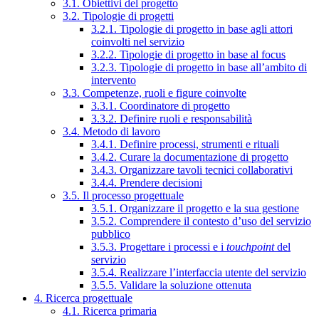
3.1. Obiettivi del progetto
3.2. Tipologie di progetti
3.2.1. Tipologie di progetto in base agli attori
coinvolti nel servizio
3.2.2. Tipologie di progetto in base al focus
3.2.3. Tipologie di progetto in base all’ambito di
intervento
3.3. Competenze, ruoli e figure coinvolte
3.3.1. Coordinatore di progetto
3.3.2. Definire ruoli e responsabilità
3.4. Metodo di lavoro
3.4.1. Definire processi, strumenti e rituali
3.4.2. Curare la documentazione di progetto
3.4.3. Organizzare tavoli tecnici collaborativi
3.4.4. Prendere decisioni
3.5. Il processo progettuale
3.5.1. Organizzare il progetto e la sua gestione
3.5.2. Comprendere il contesto d’uso del servizio
pubblico
3.5.3. Progettare i processi e i
touchpoint
del
servizio
3.5.4. Realizzare l’interfaccia utente del servizio
3.5.5. Validare la soluzione ottenuta
4. Ricerca progettuale
4.1. Ricerca primaria