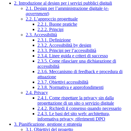
2. Introduzione al design per i servizi pubblici digitali
2.1. Design per l’amministrazione digitale (
e-
government
)
2.2. L’approccio progettuale
2.2.1. Buone pratiche
2.2.2. Principi
2.3. Accessibilità
2.3.1. Definizione
2.3.2. Accessibilità by design
2.3.3. Principi per l’accessibilità
2.3.4. Linee guida e criteri di successo
2.3.5. Come rilasciare una dichiarazione di
accessibilità
2.3.6. Meccanismo di feedback e procedura di
attuazione
2.3.7. Obiettivi accessibilità
2.3.8. Normativa e approfondimenti
2.4. Privacy
2.4.1. Come rispettare la privacy sin dalla
progettazione di un sito o servizio digitale
2.4.2. Richiedi il consenso quando necessario
2.4.3. Le basi del sito web: architettura,
informativa privacy, riferimenti DPO
3. Pianificazione, gestione e strategia
3.1. Obiettivi del progetto