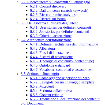
6.2. Ricerca utente sui contenuti e il linguaggio
6.2.1. Content discovery
6.2.2. Dati di ricerca (search keywords)
6.2.3. Ricerca tramite analytics
6.2.4. Ricerca sui forum
6.3. Dalla ricerca ai bisogni degli utenti
6.3.1. User stories per definire i contenuti
6.3.2. Job stories per definire i contenuti
6.3.3. Criteri di accettazione
6.4. Architettura dell’informazione
6.4.1. Definire l’architettura dell’informazione
6.4.2. Alberatura
6.4.3. Flussi di interazione
6.4.4. Sistemi di navigazione
6.4.5. Tipologie di contenuto (content type)
6.4.6. Ontologie e standard
6.4.7. Vocabolari controllati e tassonomie
6.5. Scrittura e linguaggio
6.5.1. Come leggono le persone sul web
6.5.2. Le regole per un linguaggio semplice
6.5.3. Microtesti
6.5.4. Scrittura collaborativa
6.5.5. Content critique
6.5.6. Traduzione e localizzazione dei contenuti
6.6. Documenti