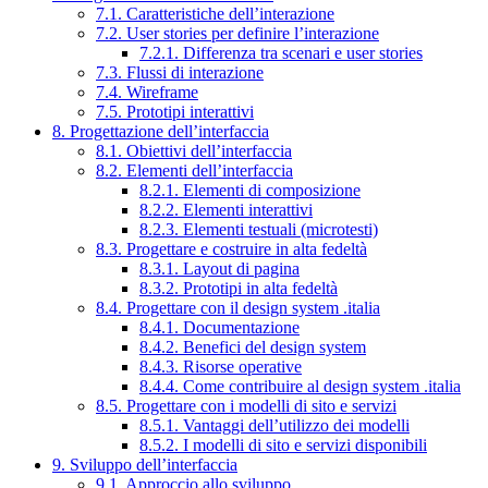
7.1. Caratteristiche dell’interazione
7.2. User stories per definire l’interazione
7.2.1. Differenza tra scenari e user stories
7.3. Flussi di interazione
7.4. Wireframe
7.5. Prototipi interattivi
8. Progettazione dell’interfaccia
8.1. Obiettivi dell’interfaccia
8.2. Elementi dell’interfaccia
8.2.1. Elementi di composizione
8.2.2. Elementi interattivi
8.2.3. Elementi testuali (microtesti)
8.3. Progettare e costruire in alta fedeltà
8.3.1. Layout di pagina
8.3.2. Prototipi in alta fedeltà
8.4. Progettare con il design system .italia
8.4.1. Documentazione
8.4.2. Benefici del design system
8.4.3. Risorse operative
8.4.4. Come contribuire al design system .italia
8.5. Progettare con i modelli di sito e servizi
8.5.1. Vantaggi dell’utilizzo dei modelli
8.5.2. I modelli di sito e servizi disponibili
9. Sviluppo dell’interfaccia
9.1. Approccio allo sviluppo