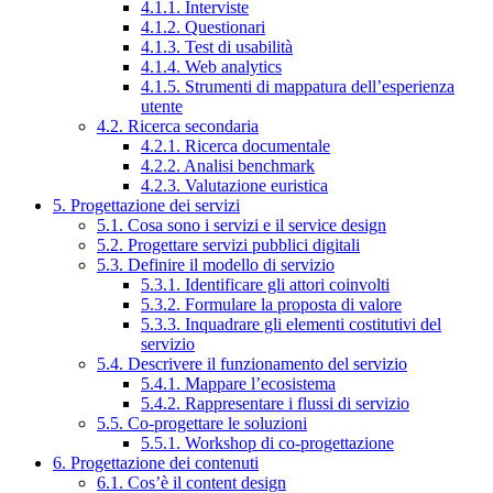
4.1.1. Interviste
4.1.2. Questionari
4.1.3. Test di usabilità
4.1.4. Web analytics
4.1.5. Strumenti di mappatura dell’esperienza
utente
4.2. Ricerca secondaria
4.2.1. Ricerca documentale
4.2.2. Analisi benchmark
4.2.3. Valutazione euristica
5. Progettazione dei servizi
5.1. Cosa sono i servizi e il service design
5.2. Progettare servizi pubblici digitali
5.3. Definire il modello di servizio
5.3.1. Identificare gli attori coinvolti
5.3.2. Formulare la proposta di valore
5.3.3. Inquadrare gli elementi costitutivi del
servizio
5.4. Descrivere il funzionamento del servizio
5.4.1. Mappare l’ecosistema
5.4.2. Rappresentare i flussi di servizio
5.5. Co-progettare le soluzioni
5.5.1. Workshop di co-progettazione
6. Progettazione dei contenuti
6.1. Cos’è il content design