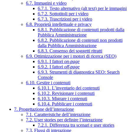
6.7. Immagini e video
6.7.1. Testo alternativo (alt text) per le immagini
6.7.2. Sottotitoli per i video
6.7.3. Trascrizioni per i video
6.8. Proprietà intellettuale e privacy
6.8.1. Pubblicazione di contenuti prodotti dalla
Pubblica Amministrazione
6.8.2. Pubblicazione di contenuti non prodotti
dalla Pubblica Amministrazione
6.8.3. Consenso dei soggetti ritratti
6.9. Ottimizzazione per i motori di ricerca (SEO)
6.9.1. I fattori
on-page
6.9.2. I fattori
off-page
6.9.3. Strumenti di diagnostica SEO: Search
Console
6.10. Gestire i contenuti
6.10.1. L’inventario dei contenuti
6.10.2. Revisionare i contenuti
6.10.3. Migrare i contenuti
6.10.4. Pubblicare i contenuti
7. Progettazione dell’interazione
7.1. Caratteristiche dell’interazione
7.2. User stories per definire l’interazione
7.2.1. Differenza tra scenari e user stories
7.3. Flussi di interazione