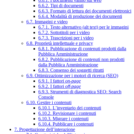
6.6.1. I documenti vanno sul web
6.6.2. Tipi di documenti
6.6.3. Formato di lettura dei documenti elettronici
6.6.4. Modalità di produzione dei documenti
6.7. Immagini e video
6.7.1. Testo alternativo (alt text) per le immagini
6.7.2. Sottotitoli per i video
6.7.3. Trascrizioni per i video
6.8. Proprietà intellettuale e privacy
6.8.1. Pubblicazione di contenuti prodotti dalla
Pubblica Amministrazione
6.8.2. Pubblicazione di contenuti non prodotti
dalla Pubblica Amministrazione
6.8.3. Consenso dei soggetti ritratti
6.9. Ottimizzazione per i motori di ricerca (SEO)
6.9.1. I fattori
on-page
6.9.2. I fattori
off-page
6.9.3. Strumenti di diagnostica SEO: Search
Console
6.10. Gestire i contenuti
6.10.1. L’inventario dei contenuti
6.10.2. Revisionare i contenuti
6.10.3. Migrare i contenuti
6.10.4. Pubblicare i contenuti
7. Progettazione dell’interazione