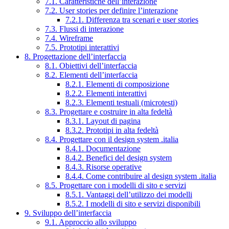
7.1. Caratteristiche dell’interazione
7.2. User stories per definire l’interazione
7.2.1. Differenza tra scenari e user stories
7.3. Flussi di interazione
7.4. Wireframe
7.5. Prototipi interattivi
8. Progettazione dell’interfaccia
8.1. Obiettivi dell’interfaccia
8.2. Elementi dell’interfaccia
8.2.1. Elementi di composizione
8.2.2. Elementi interattivi
8.2.3. Elementi testuali (microtesti)
8.3. Progettare e costruire in alta fedeltà
8.3.1. Layout di pagina
8.3.2. Prototipi in alta fedeltà
8.4. Progettare con il design system .italia
8.4.1. Documentazione
8.4.2. Benefici del design system
8.4.3. Risorse operative
8.4.4. Come contribuire al design system .italia
8.5. Progettare con i modelli di sito e servizi
8.5.1. Vantaggi dell’utilizzo dei modelli
8.5.2. I modelli di sito e servizi disponibili
9. Sviluppo dell’interfaccia
9.1. Approccio allo sviluppo