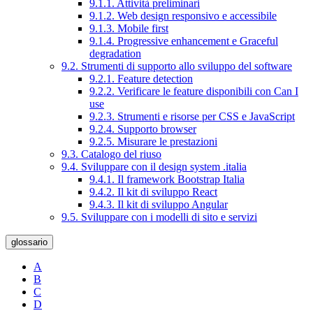
9.1.1. Attività preliminari
9.1.2. Web design responsivo e accessibile
9.1.3. Mobile first
9.1.4. Progressive enhancement e Graceful
degradation
9.2. Strumenti di supporto allo sviluppo del software
9.2.1. Feature detection
9.2.2. Verificare le feature disponibili con Can I
use
9.2.3. Strumenti e risorse per CSS e JavaScript
9.2.4. Supporto browser
9.2.5. Misurare le prestazioni
9.3. Catalogo del riuso
9.4. Sviluppare con il design system .italia
9.4.1. Il framework Bootstrap Italia
9.4.2. Il kit di sviluppo React
9.4.3. Il kit di sviluppo Angular
9.5. Sviluppare con i modelli di sito e servizi
glossario
A
B
C
D