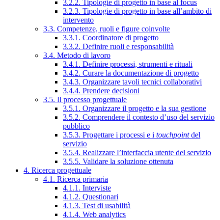
3.2.2. Tipologie di progetto in base al focus
3.2.3. Tipologie di progetto in base all’ambito di
intervento
3.3. Competenze, ruoli e figure coinvolte
3.3.1. Coordinatore di progetto
3.3.2. Definire ruoli e responsabilità
3.4. Metodo di lavoro
3.4.1. Definire processi, strumenti e rituali
3.4.2. Curare la documentazione di progetto
3.4.3. Organizzare tavoli tecnici collaborativi
3.4.4. Prendere decisioni
3.5. Il processo progettuale
3.5.1. Organizzare il progetto e la sua gestione
3.5.2. Comprendere il contesto d’uso del servizio
pubblico
3.5.3. Progettare i processi e i
touchpoint
del
servizio
3.5.4. Realizzare l’interfaccia utente del servizio
3.5.5. Validare la soluzione ottenuta
4. Ricerca progettuale
4.1. Ricerca primaria
4.1.1. Interviste
4.1.2. Questionari
4.1.3. Test di usabilità
4.1.4. Web analytics