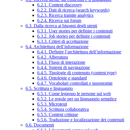
6.2.1. Content discovery
6.2.2. Dati di ricerca (search keywords)
6.2.3. Ricerca tramite analytics
6.2.4. Ricerca sui forum
6.3. Dalla ricerca ai bisogni degli utenti
6.3.1. User stories per definire i contenuti
6.3.2. Job stories per definire i contenuti
6.3.3. Criteri di accettazione
6.4. Architettura dell’informazione
6.4.1. Definire l’architettura dell’informazione
6.4.2. Alberatura
6.4.3. Flussi di interazione
6.4.4. Sistemi di navigazione
6.4.5. Tipologie di contenuto (content type)
6.4.6. Ontologie e standard
6.4.7. Vocabolari controllati e tassonomie
6.5. Scrittura e linguaggio
6.5.1. Come leggono le persone sul web
6.5.2. Le regole per un linguaggio semplice
6.5.3. Microtesti
6.5.4. Scrittura collaborativa
6.5.5. Content critique
6.5.6. Traduzione e localizzazione dei contenuti
6.6. Documenti