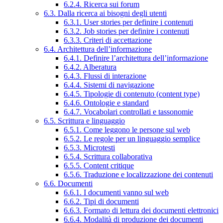
6.2.4. Ricerca sui forum
6.3. Dalla ricerca ai bisogni degli utenti
6.3.1. User stories per definire i contenuti
6.3.2. Job stories per definire i contenuti
6.3.3. Criteri di accettazione
6.4. Architettura dell’informazione
6.4.1. Definire l’architettura dell’informazione
6.4.2. Alberatura
6.4.3. Flussi di interazione
6.4.4. Sistemi di navigazione
6.4.5. Tipologie di contenuto (content type)
6.4.6. Ontologie e standard
6.4.7. Vocabolari controllati e tassonomie
6.5. Scrittura e linguaggio
6.5.1. Come leggono le persone sul web
6.5.2. Le regole per un linguaggio semplice
6.5.3. Microtesti
6.5.4. Scrittura collaborativa
6.5.5. Content critique
6.5.6. Traduzione e localizzazione dei contenuti
6.6. Documenti
6.6.1. I documenti vanno sul web
6.6.2. Tipi di documenti
6.6.3. Formato di lettura dei documenti elettronici
6.6.4. Modalità di produzione dei documenti