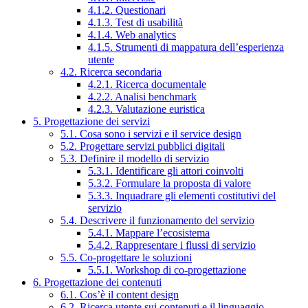
4.1.2. Questionari
4.1.3. Test di usabilità
4.1.4. Web analytics
4.1.5. Strumenti di mappatura dell’esperienza
utente
4.2. Ricerca secondaria
4.2.1. Ricerca documentale
4.2.2. Analisi benchmark
4.2.3. Valutazione euristica
5. Progettazione dei servizi
5.1. Cosa sono i servizi e il service design
5.2. Progettare servizi pubblici digitali
5.3. Definire il modello di servizio
5.3.1. Identificare gli attori coinvolti
5.3.2. Formulare la proposta di valore
5.3.3. Inquadrare gli elementi costitutivi del
servizio
5.4. Descrivere il funzionamento del servizio
5.4.1. Mappare l’ecosistema
5.4.2. Rappresentare i flussi di servizio
5.5. Co-progettare le soluzioni
5.5.1. Workshop di co-progettazione
6. Progettazione dei contenuti
6.1. Cos’è il content design
6.2. Ricerca utente sui contenuti e il linguaggio