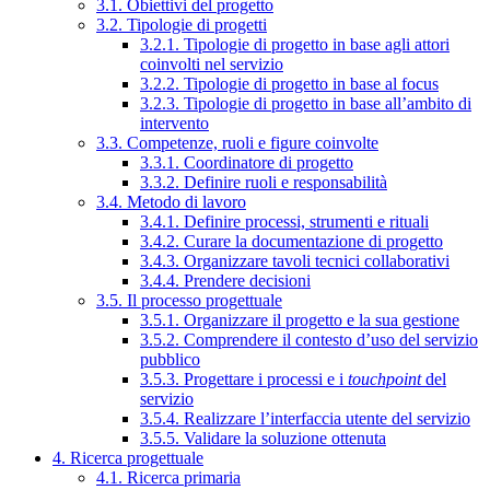
3.1. Obiettivi del progetto
3.2. Tipologie di progetti
3.2.1. Tipologie di progetto in base agli attori
coinvolti nel servizio
3.2.2. Tipologie di progetto in base al focus
3.2.3. Tipologie di progetto in base all’ambito di
intervento
3.3. Competenze, ruoli e figure coinvolte
3.3.1. Coordinatore di progetto
3.3.2. Definire ruoli e responsabilità
3.4. Metodo di lavoro
3.4.1. Definire processi, strumenti e rituali
3.4.2. Curare la documentazione di progetto
3.4.3. Organizzare tavoli tecnici collaborativi
3.4.4. Prendere decisioni
3.5. Il processo progettuale
3.5.1. Organizzare il progetto e la sua gestione
3.5.2. Comprendere il contesto d’uso del servizio
pubblico
3.5.3. Progettare i processi e i
touchpoint
del
servizio
3.5.4. Realizzare l’interfaccia utente del servizio
3.5.5. Validare la soluzione ottenuta
4. Ricerca progettuale
4.1. Ricerca primaria