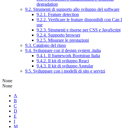
degradation
9.2. Strumenti di supporto allo sviluppo del software
9.2.1. Feature detection
9.2.2. Verificare le feature disponibili con Can I
use
9.2.3. Strumenti e risorse per CSS e JavaScript
9.2.4. Supporto browser
9.2.5. Misurare le prestazioni
9.3. Catalogo del riuso
9.4. Sviluppare con il design system .italia
9.4.1. Il framework Bootstrap Italia
9.4.2. Il kit di sviluppo React
9.4.3. Il kit di sviluppo Angular
9.5. Sviluppare con i modelli di sito e servizi
None
None
A
B
C
D
E
I
M