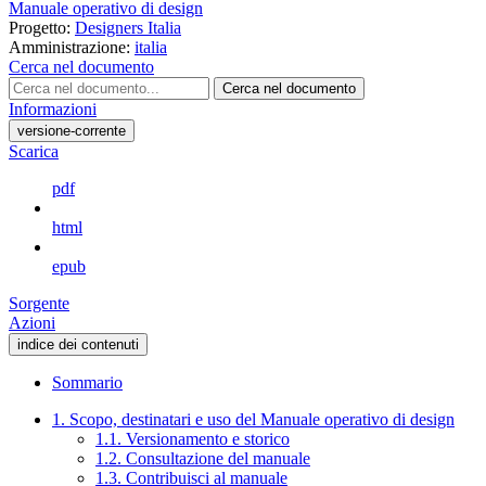
Manuale operativo di design
Progetto:
Designers Italia
Amministrazione:
italia
Cerca nel documento
Cerca nel documento
Informazioni
versione-corrente
Scarica
pdf
html
epub
Sorgente
Azioni
indice dei contenuti
Sommario
1. Scopo, destinatari e uso del Manuale operativo di design
1.1. Versionamento e storico
1.2. Consultazione del manuale
1.3. Contribuisci al manuale