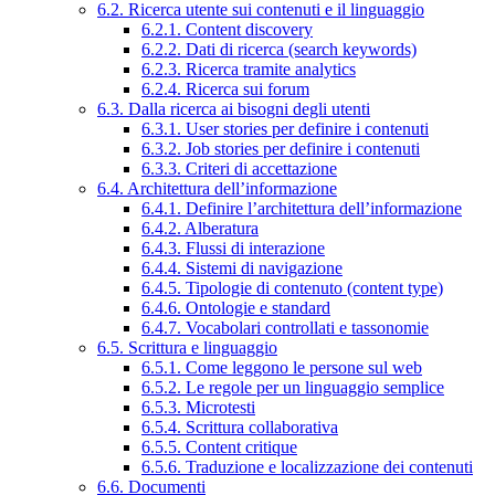
6.2. Ricerca utente sui contenuti e il linguaggio
6.2.1. Content discovery
6.2.2. Dati di ricerca (search keywords)
6.2.3. Ricerca tramite analytics
6.2.4. Ricerca sui forum
6.3. Dalla ricerca ai bisogni degli utenti
6.3.1. User stories per definire i contenuti
6.3.2. Job stories per definire i contenuti
6.3.3. Criteri di accettazione
6.4. Architettura dell’informazione
6.4.1. Definire l’architettura dell’informazione
6.4.2. Alberatura
6.4.3. Flussi di interazione
6.4.4. Sistemi di navigazione
6.4.5. Tipologie di contenuto (content type)
6.4.6. Ontologie e standard
6.4.7. Vocabolari controllati e tassonomie
6.5. Scrittura e linguaggio
6.5.1. Come leggono le persone sul web
6.5.2. Le regole per un linguaggio semplice
6.5.3. Microtesti
6.5.4. Scrittura collaborativa
6.5.5. Content critique
6.5.6. Traduzione e localizzazione dei contenuti
6.6. Documenti