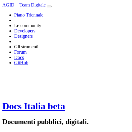
AGID
+
Team Digitale
Piano Triennale
Le community
Developers
Designers
Gli strumenti
Forum
Docs
GitHub
Docs Italia
beta
Documenti pubblici, digitali.