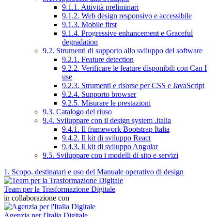
9.1.1. Attività preliminari
9.1.2. Web design responsivo e accessibile
9.1.3. Mobile first
9.1.4. Progressive enhancement e Graceful
degradation
9.2. Strumenti di supporto allo sviluppo del software
9.2.1. Feature detection
9.2.2. Verificare le feature disponibili con Can I
use
9.2.3. Strumenti e risorse per CSS e JavaScript
9.2.4. Supporto browser
9.2.5. Misurare le prestazioni
9.3. Catalogo del riuso
9.4. Sviluppare con il design system .italia
9.4.1. Il framework Bootstrap Italia
9.4.2. Il kit di sviluppo React
9.4.3. Il kit di sviluppo Angular
9.5. Sviluppare con i modelli di sito e servizi
1. Scopo, destinatari e uso del Manuale operativo di design
Team per la Trasformazione Digitale
in collaborazione con
Agenzia per l'Italia Digitale