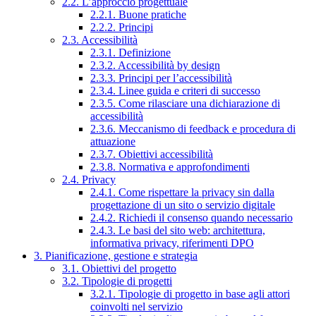
2.2. L’approccio progettuale
2.2.1. Buone pratiche
2.2.2. Principi
2.3. Accessibilità
2.3.1. Definizione
2.3.2. Accessibilità by design
2.3.3. Principi per l’accessibilità
2.3.4. Linee guida e criteri di successo
2.3.5. Come rilasciare una dichiarazione di
accessibilità
2.3.6. Meccanismo di feedback e procedura di
attuazione
2.3.7. Obiettivi accessibilità
2.3.8. Normativa e approfondimenti
2.4. Privacy
2.4.1. Come rispettare la privacy sin dalla
progettazione di un sito o servizio digitale
2.4.2. Richiedi il consenso quando necessario
2.4.3. Le basi del sito web: architettura,
informativa privacy, riferimenti DPO
3. Pianificazione, gestione e strategia
3.1. Obiettivi del progetto
3.2. Tipologie di progetti
3.2.1. Tipologie di progetto in base agli attori
coinvolti nel servizio