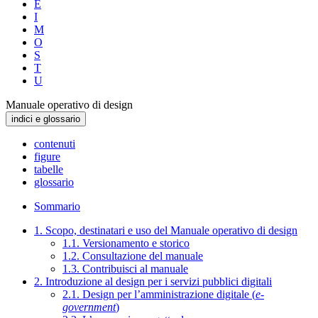
E
I
M
O
S
T
U
Manuale operativo di design
indici e glossario
contenuti
figure
tabelle
glossario
Sommario
1. Scopo, destinatari e uso del Manuale operativo di design
1.1. Versionamento e storico
1.2. Consultazione del manuale
1.3. Contribuisci al manuale
2. Introduzione al design per i servizi pubblici digitali
2.1. Design per l’amministrazione digitale (
e-
government
)