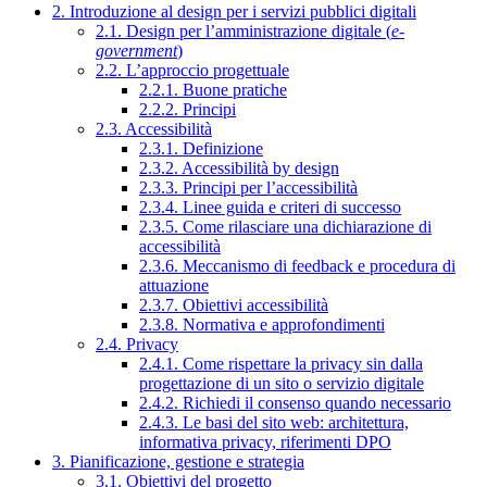
2. Introduzione al design per i servizi pubblici digitali
2.1. Design per l’amministrazione digitale (
e-
government
)
2.2. L’approccio progettuale
2.2.1. Buone pratiche
2.2.2. Principi
2.3. Accessibilità
2.3.1. Definizione
2.3.2. Accessibilità by design
2.3.3. Principi per l’accessibilità
2.3.4. Linee guida e criteri di successo
2.3.5. Come rilasciare una dichiarazione di
accessibilità
2.3.6. Meccanismo di feedback e procedura di
attuazione
2.3.7. Obiettivi accessibilità
2.3.8. Normativa e approfondimenti
2.4. Privacy
2.4.1. Come rispettare la privacy sin dalla
progettazione di un sito o servizio digitale
2.4.2. Richiedi il consenso quando necessario
2.4.3. Le basi del sito web: architettura,
informativa privacy, riferimenti DPO
3. Pianificazione, gestione e strategia
3.1. Obiettivi del progetto