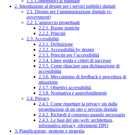
1.3. Contribuisci al manuale
2. Introduzione al design per i servizi pubblici digitali
2.1. Design per l’amministrazione digitale (
e-
government
)
2.2. L’approccio progettuale
2.2.1. Buone pratiche
2.2.2. Principi
2.3. Accessibilità
2.3.1. Definizione
2.3.2. Accessibilità by design
2.3.3. Principi per l’accessibilità
2.3.4. Linee guida e criteri di successo
2.3.5. Come rilasciare una dichiarazione di
accessibilità
2.3.6. Meccanismo di feedback e procedura di
attuazione
2.3.7. Obiettivi accessibilità
2.3.8. Normativa e approfondimenti
2.4. Privacy
2.4.1. Come rispettare la privacy sin dalla
progettazione di un sito o servizio digitale
2.4.2. Richiedi il consenso quando necessario
2.4.3. Le basi del sito web: architettura,
informativa privacy, riferimenti DPO
3. Pianificazione, gestione e strategia