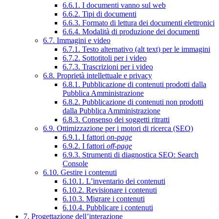
6.6.1. I documenti vanno sul web
6.6.2. Tipi di documenti
6.6.3. Formato di lettura dei documenti elettronici
6.6.4. Modalità di produzione dei documenti
6.7. Immagini e video
6.7.1. Testo alternativo (alt text) per le immagini
6.7.2. Sottotitoli per i video
6.7.3. Trascrizioni per i video
6.8. Proprietà intellettuale e privacy
6.8.1. Pubblicazione di contenuti prodotti dalla
Pubblica Amministrazione
6.8.2. Pubblicazione di contenuti non prodotti
dalla Pubblica Amministrazione
6.8.3. Consenso dei soggetti ritratti
6.9. Ottimizzazione per i motori di ricerca (SEO)
6.9.1. I fattori
on-page
6.9.2. I fattori
off-page
6.9.3. Strumenti di diagnostica SEO: Search
Console
6.10. Gestire i contenuti
6.10.1. L’inventario dei contenuti
6.10.2. Revisionare i contenuti
6.10.3. Migrare i contenuti
6.10.4. Pubblicare i contenuti
7. Progettazione dell’interazione