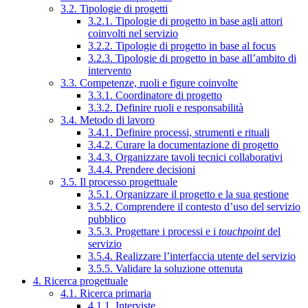
3.2. Tipologie di progetti
3.2.1. Tipologie di progetto in base agli attori
coinvolti nel servizio
3.2.2. Tipologie di progetto in base al focus
3.2.3. Tipologie di progetto in base all’ambito di
intervento
3.3. Competenze, ruoli e figure coinvolte
3.3.1. Coordinatore di progetto
3.3.2. Definire ruoli e responsabilità
3.4. Metodo di lavoro
3.4.1. Definire processi, strumenti e rituali
3.4.2. Curare la documentazione di progetto
3.4.3. Organizzare tavoli tecnici collaborativi
3.4.4. Prendere decisioni
3.5. Il processo progettuale
3.5.1. Organizzare il progetto e la sua gestione
3.5.2. Comprendere il contesto d’uso del servizio
pubblico
3.5.3. Progettare i processi e i
touchpoint
del
servizio
3.5.4. Realizzare l’interfaccia utente del servizio
3.5.5. Validare la soluzione ottenuta
4. Ricerca progettuale
4.1. Ricerca primaria
4.1.1. Interviste