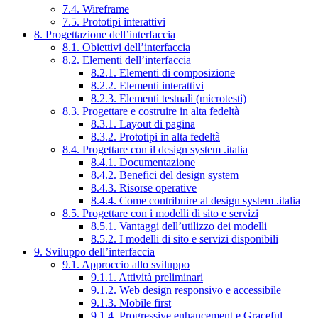
7.4. Wireframe
7.5. Prototipi interattivi
8. Progettazione dell’interfaccia
8.1. Obiettivi dell’interfaccia
8.2. Elementi dell’interfaccia
8.2.1. Elementi di composizione
8.2.2. Elementi interattivi
8.2.3. Elementi testuali (microtesti)
8.3. Progettare e costruire in alta fedeltà
8.3.1. Layout di pagina
8.3.2. Prototipi in alta fedeltà
8.4. Progettare con il design system .italia
8.4.1. Documentazione
8.4.2. Benefici del design system
8.4.3. Risorse operative
8.4.4. Come contribuire al design system .italia
8.5. Progettare con i modelli di sito e servizi
8.5.1. Vantaggi dell’utilizzo dei modelli
8.5.2. I modelli di sito e servizi disponibili
9. Sviluppo dell’interfaccia
9.1. Approccio allo sviluppo
9.1.1. Attività preliminari
9.1.2. Web design responsivo e accessibile
9.1.3. Mobile first
9.1.4. Progressive enhancement e Graceful