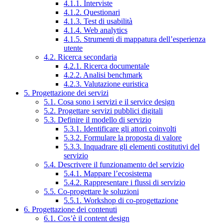
4.1.1. Interviste
4.1.2. Questionari
4.1.3. Test di usabilità
4.1.4. Web analytics
4.1.5. Strumenti di mappatura dell’esperienza
utente
4.2. Ricerca secondaria
4.2.1. Ricerca documentale
4.2.2. Analisi benchmark
4.2.3. Valutazione euristica
5. Progettazione dei servizi
5.1. Cosa sono i servizi e il service design
5.2. Progettare servizi pubblici digitali
5.3. Definire il modello di servizio
5.3.1. Identificare gli attori coinvolti
5.3.2. Formulare la proposta di valore
5.3.3. Inquadrare gli elementi costitutivi del
servizio
5.4. Descrivere il funzionamento del servizio
5.4.1. Mappare l’ecosistema
5.4.2. Rappresentare i flussi di servizio
5.5. Co-progettare le soluzioni
5.5.1. Workshop di co-progettazione
6. Progettazione dei contenuti
6.1. Cos’è il content design