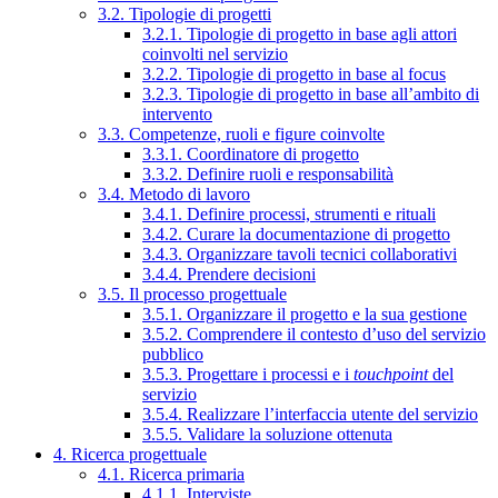
3.2. Tipologie di progetti
3.2.1. Tipologie di progetto in base agli attori
coinvolti nel servizio
3.2.2. Tipologie di progetto in base al focus
3.2.3. Tipologie di progetto in base all’ambito di
intervento
3.3. Competenze, ruoli e figure coinvolte
3.3.1. Coordinatore di progetto
3.3.2. Definire ruoli e responsabilità
3.4. Metodo di lavoro
3.4.1. Definire processi, strumenti e rituali
3.4.2. Curare la documentazione di progetto
3.4.3. Organizzare tavoli tecnici collaborativi
3.4.4. Prendere decisioni
3.5. Il processo progettuale
3.5.1. Organizzare il progetto e la sua gestione
3.5.2. Comprendere il contesto d’uso del servizio
pubblico
3.5.3. Progettare i processi e i
touchpoint
del
servizio
3.5.4. Realizzare l’interfaccia utente del servizio
3.5.5. Validare la soluzione ottenuta
4. Ricerca progettuale
4.1. Ricerca primaria
4.1.1. Interviste