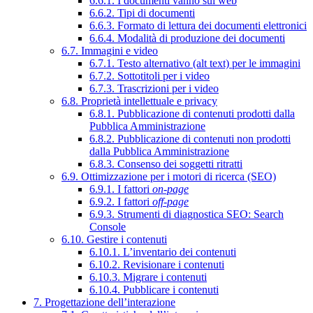
6.6.1. I documenti vanno sul web
6.6.2. Tipi di documenti
6.6.3. Formato di lettura dei documenti elettronici
6.6.4. Modalità di produzione dei documenti
6.7. Immagini e video
6.7.1. Testo alternativo (alt text) per le immagini
6.7.2. Sottotitoli per i video
6.7.3. Trascrizioni per i video
6.8. Proprietà intellettuale e privacy
6.8.1. Pubblicazione di contenuti prodotti dalla
Pubblica Amministrazione
6.8.2. Pubblicazione di contenuti non prodotti
dalla Pubblica Amministrazione
6.8.3. Consenso dei soggetti ritratti
6.9. Ottimizzazione per i motori di ricerca (SEO)
6.9.1. I fattori
on-page
6.9.2. I fattori
off-page
6.9.3. Strumenti di diagnostica SEO: Search
Console
6.10. Gestire i contenuti
6.10.1. L’inventario dei contenuti
6.10.2. Revisionare i contenuti
6.10.3. Migrare i contenuti
6.10.4. Pubblicare i contenuti
7. Progettazione dell’interazione