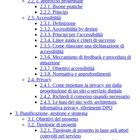
2.2. L’approccio progettuale
2.2.1. Buone pratiche
2.2.2. Principi
2.3. Accessibilità
2.3.1. Definizione
2.3.2. Accessibilità by design
2.3.3. Principi per l’accessibilità
2.3.4. Linee guida e criteri di successo
2.3.5. Come rilasciare una dichiarazione di
accessibilità
2.3.6. Meccanismo di feedback e procedura di
attuazione
2.3.7. Obiettivi accessibilità
2.3.8. Normativa e approfondimenti
2.4. Privacy
2.4.1. Come rispettare la privacy sin dalla
progettazione di un sito o servizio digitale
2.4.2. Richiedi il consenso quando necessario
2.4.3. Le basi del sito web: architettura,
informativa privacy, riferimenti DPO
3. Pianificazione, gestione e strategia
3.1. Obiettivi del progetto
3.2. Tipologie di progetti
3.2.1. Tipologie di progetto in base agli attori
coinvolti nel servizio