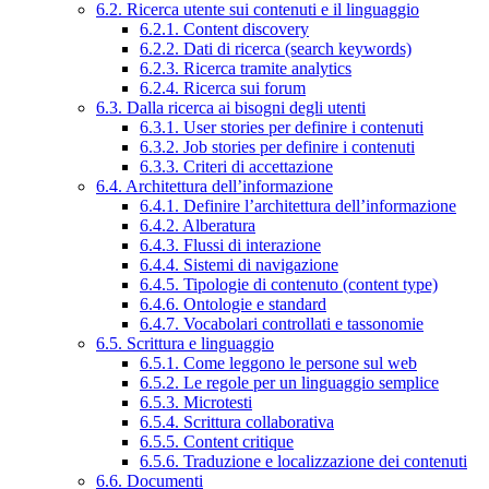
6.2. Ricerca utente sui contenuti e il linguaggio
6.2.1. Content discovery
6.2.2. Dati di ricerca (search keywords)
6.2.3. Ricerca tramite analytics
6.2.4. Ricerca sui forum
6.3. Dalla ricerca ai bisogni degli utenti
6.3.1. User stories per definire i contenuti
6.3.2. Job stories per definire i contenuti
6.3.3. Criteri di accettazione
6.4. Architettura dell’informazione
6.4.1. Definire l’architettura dell’informazione
6.4.2. Alberatura
6.4.3. Flussi di interazione
6.4.4. Sistemi di navigazione
6.4.5. Tipologie di contenuto (content type)
6.4.6. Ontologie e standard
6.4.7. Vocabolari controllati e tassonomie
6.5. Scrittura e linguaggio
6.5.1. Come leggono le persone sul web
6.5.2. Le regole per un linguaggio semplice
6.5.3. Microtesti
6.5.4. Scrittura collaborativa
6.5.5. Content critique
6.5.6. Traduzione e localizzazione dei contenuti
6.6. Documenti