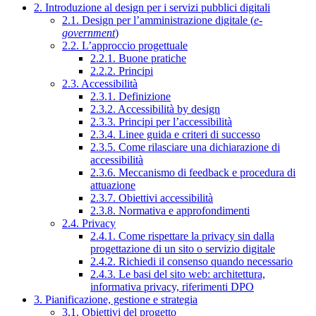
2. Introduzione al design per i servizi pubblici digitali
2.1. Design per l’amministrazione digitale (
e-
government
)
2.2. L’approccio progettuale
2.2.1. Buone pratiche
2.2.2. Principi
2.3. Accessibilità
2.3.1. Definizione
2.3.2. Accessibilità by design
2.3.3. Principi per l’accessibilità
2.3.4. Linee guida e criteri di successo
2.3.5. Come rilasciare una dichiarazione di
accessibilità
2.3.6. Meccanismo di feedback e procedura di
attuazione
2.3.7. Obiettivi accessibilità
2.3.8. Normativa e approfondimenti
2.4. Privacy
2.4.1. Come rispettare la privacy sin dalla
progettazione di un sito o servizio digitale
2.4.2. Richiedi il consenso quando necessario
2.4.3. Le basi del sito web: architettura,
informativa privacy, riferimenti DPO
3. Pianificazione, gestione e strategia
3.1. Obiettivi del progetto