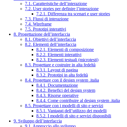
7.1. Caratteristiche dell’interazione
7.2. User stories per definire l’interazione
7.2.1. Differenza tra scenari e user stories
7.3. Flussi di interazione
7.4. Wireframe
7.5. Prototipi interattivi
8. Progettazione dell’interfaccia
8.1. Obiettivi dell’interfaccia
8.2. Elementi dell’interfaccia
8.2.1. Elementi di composizione
8.2.2. Elementi interattivi
8.2.3. Elementi testuali (microtesti)
8.3. Progettare e costruire in alta fedeltà
8.3.1. Layout di pagina
8.3.2. Prototipi in alta fedeltà
8.4. Progettare con il design system .italia
8.4.1. Documentazione
8.4.2. Benefici del design system
8.4.3. Risorse operative
8.4.4. Come contribuire al design system .italia
8.5. Progettare con i modelli di sito e servizi
8.5.1. Vantaggi dell’utilizzo dei modelli
8.5.2. I modelli di sito e servizi disponibili
9. Sviluppo dell’interfaccia
9.1. Approccio allo sviluppo