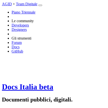
AGID
+
Team Digitale
Piano Triennale
Le community
Developers
Designers
Gli strumenti
Forum
Docs
GitHub
Docs Italia
beta
Documenti pubblici, digitali.