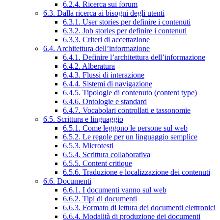
6.2.4. Ricerca sui forum
6.3. Dalla ricerca ai bisogni degli utenti
6.3.1. User stories per definire i contenuti
6.3.2. Job stories per definire i contenuti
6.3.3. Criteri di accettazione
6.4. Architettura dell’informazione
6.4.1. Definire l’architettura dell’informazione
6.4.2. Alberatura
6.4.3. Flussi di interazione
6.4.4. Sistemi di navigazione
6.4.5. Tipologie di contenuto (content type)
6.4.6. Ontologie e standard
6.4.7. Vocabolari controllati e tassonomie
6.5. Scrittura e linguaggio
6.5.1. Come leggono le persone sul web
6.5.2. Le regole per un linguaggio semplice
6.5.3. Microtesti
6.5.4. Scrittura collaborativa
6.5.5. Content critique
6.5.6. Traduzione e localizzazione dei contenuti
6.6. Documenti
6.6.1. I documenti vanno sul web
6.6.2. Tipi di documenti
6.6.3. Formato di lettura dei documenti elettronici
6.6.4. Modalità di produzione dei documenti