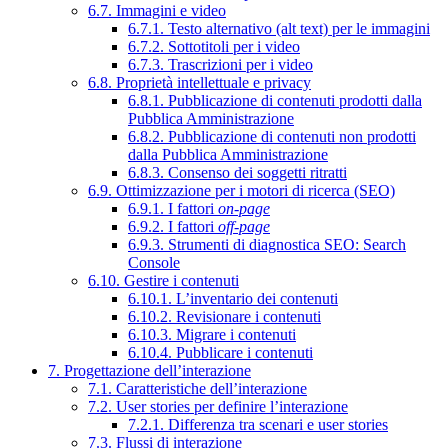
6.7. Immagini e video
6.7.1. Testo alternativo (alt text) per le immagini
6.7.2. Sottotitoli per i video
6.7.3. Trascrizioni per i video
6.8. Proprietà intellettuale e privacy
6.8.1. Pubblicazione di contenuti prodotti dalla
Pubblica Amministrazione
6.8.2. Pubblicazione di contenuti non prodotti
dalla Pubblica Amministrazione
6.8.3. Consenso dei soggetti ritratti
6.9. Ottimizzazione per i motori di ricerca (SEO)
6.9.1. I fattori
on-page
6.9.2. I fattori
off-page
6.9.3. Strumenti di diagnostica SEO: Search
Console
6.10. Gestire i contenuti
6.10.1. L’inventario dei contenuti
6.10.2. Revisionare i contenuti
6.10.3. Migrare i contenuti
6.10.4. Pubblicare i contenuti
7. Progettazione dell’interazione
7.1. Caratteristiche dell’interazione
7.2. User stories per definire l’interazione
7.2.1. Differenza tra scenari e user stories
7.3. Flussi di interazione