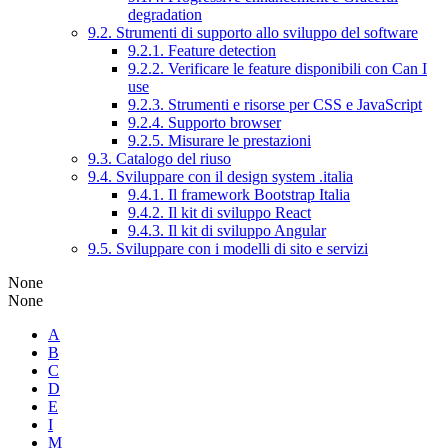
degradation
9.2. Strumenti di supporto allo sviluppo del software
9.2.1. Feature detection
9.2.2. Verificare le feature disponibili con Can I
use
9.2.3. Strumenti e risorse per CSS e JavaScript
9.2.4. Supporto browser
9.2.5. Misurare le prestazioni
9.3. Catalogo del riuso
9.4. Sviluppare con il design system .italia
9.4.1. Il framework Bootstrap Italia
9.4.2. Il kit di sviluppo React
9.4.3. Il kit di sviluppo Angular
9.5. Sviluppare con i modelli di sito e servizi
None
None
A
B
C
D
E
I
M