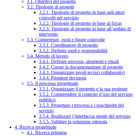
3.1. Obiettivi del progetto
3.2. Tipologie di progetti
3.2.1. Tipologie di progetto in base agli attori
coinvolti nel servizio
3.2.2. Tipologie di progetto in base al focus
3.2.3. Tipologie di progetto in base all’ambito di
intervento
3.3. Competenze, ruoli e figure coinvolte
3.3.1. Coordinatore di progetto
3.3.2. Definire ruoli e responsabilità
3.4. Metodo di lavoro
3.4.1. Definire processi, strumenti e rituali
3.4.2. Curare la documentazione di progetto
3.4.3. Organizzare tavoli tecnici collaborativi
3.4.4. Prendere decisioni
3.5. Il processo progettuale
3.5.1. Organizzare il progetto e la sua gestione
3.5.2. Comprendere il contesto d’uso del servizio
pubblico
3.5.3. Progettare i processi e i
touchpoint
del
servizio
3.5.4. Realizzare l’interfaccia utente del servizio
3.5.5. Validare la soluzione ottenuta
4. Ricerca progettuale
4.1. Ricerca primaria