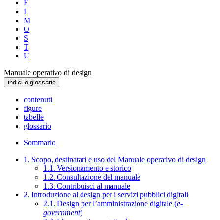
E
I
M
O
S
T
U
Manuale operativo di design
indici e glossario
contenuti
figure
tabelle
glossario
Sommario
1. Scopo, destinatari e uso del Manuale operativo di design
1.1. Versionamento e storico
1.2. Consultazione del manuale
1.3. Contribuisci al manuale
2. Introduzione al design per i servizi pubblici digitali
2.1. Design per l’amministrazione digitale (
e-
government
)