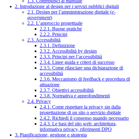
1.3. Contribuisci al manuale
2. Introduzione al design per i servizi pubblici digitali
2.1. Design per l’amministrazione digitale (
e-
government
)
2.2. L’approccio progettuale
2.2.1. Buone pratiche
2.2.2. Principi
2.3. Accessibilità
2.3.1. Definizione
2.3.2. Accessibilità by design
2.3.3. Principi per l’accessibilità
2.3.4. Linee guida e criteri di successo
2.3.5. Come rilasciare una dichiarazione di
accessibilità
2.3.6. Meccanismo di feedback e procedura di
attuazione
2.3.7. Obiettivi accessibilità
2.3.8. Normativa e approfondimenti
2.4. Privacy
2.4.1. Come rispettare la privacy sin dalla
progettazione di un sito o servizio digitale
2.4.2. Richiedi il consenso quando necessario
2.4.3. Le basi del sito web: architettura,
informativa privacy, riferimenti DPO
3. Pianificazione, gestione e strategia