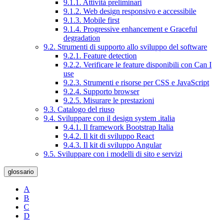
9.1.1. Attività preliminari
9.1.2. Web design responsivo e accessibile
9.1.3. Mobile first
9.1.4. Progressive enhancement e Graceful
degradation
9.2. Strumenti di supporto allo sviluppo del software
9.2.1. Feature detection
9.2.2. Verificare le feature disponibili con Can I
use
9.2.3. Strumenti e risorse per CSS e JavaScript
9.2.4. Supporto browser
9.2.5. Misurare le prestazioni
9.3. Catalogo del riuso
9.4. Sviluppare con il design system .italia
9.4.1. Il framework Bootstrap Italia
9.4.2. Il kit di sviluppo React
9.4.3. Il kit di sviluppo Angular
9.5. Sviluppare con i modelli di sito e servizi
glossario
A
B
C
D