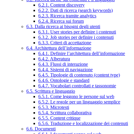
6.2.1. Content discovery
6.2.2. Dati di ricerca (search keywords)
6.2.3. Ricerca tramite analytics
6.2.4. Ricerca sui forum
6.3. Dalla ricerca ai bisogni degli utenti
6.3.1. User stories per definire i contenuti
6.3.2. Job stories per definire i contenuti
6.3.3. Criteri di accettazione
6.4. Architettura dell’informazione
6.4.1. Definire l’architettura dell’informazione
6.4.2. Alberatura
6.4.3. Flussi di interazione
6.4.4. Sistemi di navigazione
6.4.5. Tipologie di contenuto (content type)
6.4.6. Ontologie e standard
6.4.7. Vocabolari controllati e tassonomie
6.5. Scrittura e linguaggio
6.5.1. Come leggono le persone sul web
6.5.2. Le regole per un linguaggio semplice
6.5.3. Microtesti
6.5.4. Scrittura collaborativa
6.5.5. Content critique
6.5.6. Traduzione e localizzazione dei contenuti
6.6. Documenti