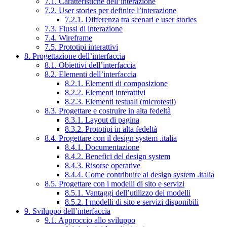
7.1. Caratteristiche dell’interazione
7.2. User stories per definire l’interazione
7.2.1. Differenza tra scenari e user stories
7.3. Flussi di interazione
7.4. Wireframe
7.5. Prototipi interattivi
8. Progettazione dell’interfaccia
8.1. Obiettivi dell’interfaccia
8.2. Elementi dell’interfaccia
8.2.1. Elementi di composizione
8.2.2. Elementi interattivi
8.2.3. Elementi testuali (microtesti)
8.3. Progettare e costruire in alta fedeltà
8.3.1. Layout di pagina
8.3.2. Prototipi in alta fedeltà
8.4. Progettare con il design system .italia
8.4.1. Documentazione
8.4.2. Benefici del design system
8.4.3. Risorse operative
8.4.4. Come contribuire al design system .italia
8.5. Progettare con i modelli di sito e servizi
8.5.1. Vantaggi dell’utilizzo dei modelli
8.5.2. I modelli di sito e servizi disponibili
9. Sviluppo dell’interfaccia
9.1. Approccio allo sviluppo