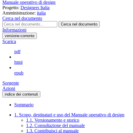
Manuale operativo di design
Progetto:
Designers Italia
Amministrazione:
italia
Cerca nel documento
Cerca nel documento
Informazioni
versione-corrente
Scarica
pdf
html
epub
Sorgente
Azioni
indice dei contenuti
Sommario
1. Scopo, destinatari e uso del Manuale operativo di design
1.1. Versionamento e storico
1.2. Consultazione del manuale
1.3. Contribuisci al manuale