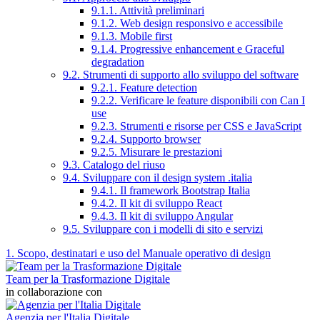
9.1.1. Attività preliminari
9.1.2. Web design responsivo e accessibile
9.1.3. Mobile first
9.1.4. Progressive enhancement e Graceful
degradation
9.2. Strumenti di supporto allo sviluppo del software
9.2.1. Feature detection
9.2.2. Verificare le feature disponibili con Can I
use
9.2.3. Strumenti e risorse per CSS e JavaScript
9.2.4. Supporto browser
9.2.5. Misurare le prestazioni
9.3. Catalogo del riuso
9.4. Sviluppare con il design system .italia
9.4.1. Il framework Bootstrap Italia
9.4.2. Il kit di sviluppo React
9.4.3. Il kit di sviluppo Angular
9.5. Sviluppare con i modelli di sito e servizi
1. Scopo, destinatari e uso del Manuale operativo di design
Team per la Trasformazione Digitale
in collaborazione con
Agenzia per l'Italia Digitale