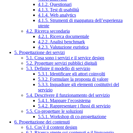
4.1.2. Questionari
4.1.3. Test di usabilità
4.1.4. Web analytics
4.1.5. Strumenti di mappatura dell’esperienza
utente
4.2. Ricerca secondaria
4.2.1. Ricerca documentale
4.2.2. Analisi benchmark
4.2.3. Valutazione euristica
5. Progettazione dei servizi
5.1. Cosa sono i servizi e il service design
5.2. Progettare servizi pubblici digitali
5.3. Definire il modello di servizio
5.3.1. Identificare gli attori coinvolti
5.3.2. Formulare la proposta di valore
5.3.3. Inquadrare gli elementi costitutivi del
servizio
5.4. Descrivere il funzionamento del servizio
5.4.1. Mappare l’ecosistema
5.4.2. Rappresentare i flussi di servizio
5.5. Co-progettare le soluzioni
5.5.1. Workshop di co-progettazione
6. Progettazione dei contenuti
6.1. Cos’è il content design
6.2. Ricerca utente sui contenuti e il linguaggio