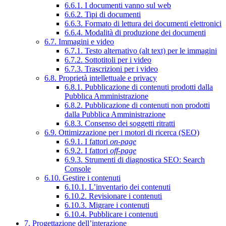
6.6.1. I documenti vanno sul web
6.6.2. Tipi di documenti
6.6.3. Formato di lettura dei documenti elettronici
6.6.4. Modalità di produzione dei documenti
6.7. Immagini e video
6.7.1. Testo alternativo (alt text) per le immagini
6.7.2. Sottotitoli per i video
6.7.3. Trascrizioni per i video
6.8. Proprietà intellettuale e privacy
6.8.1. Pubblicazione di contenuti prodotti dalla
Pubblica Amministrazione
6.8.2. Pubblicazione di contenuti non prodotti
dalla Pubblica Amministrazione
6.8.3. Consenso dei soggetti ritratti
6.9. Ottimizzazione per i motori di ricerca (SEO)
6.9.1. I fattori
on-page
6.9.2. I fattori
off-page
6.9.3. Strumenti di diagnostica SEO: Search
Console
6.10. Gestire i contenuti
6.10.1. L’inventario dei contenuti
6.10.2. Revisionare i contenuti
6.10.3. Migrare i contenuti
6.10.4. Pubblicare i contenuti
7. Progettazione dell’interazione