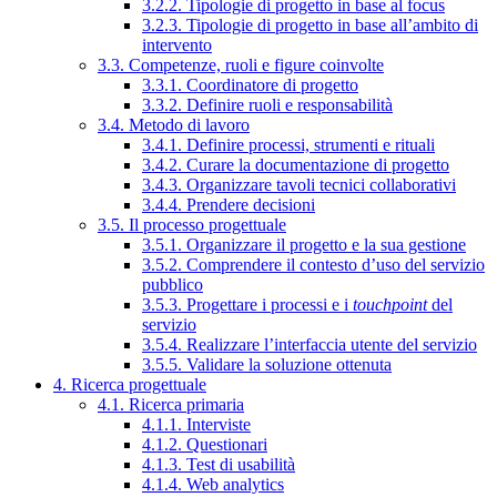
3.2.2. Tipologie di progetto in base al focus
3.2.3. Tipologie di progetto in base all’ambito di
intervento
3.3. Competenze, ruoli e figure coinvolte
3.3.1. Coordinatore di progetto
3.3.2. Definire ruoli e responsabilità
3.4. Metodo di lavoro
3.4.1. Definire processi, strumenti e rituali
3.4.2. Curare la documentazione di progetto
3.4.3. Organizzare tavoli tecnici collaborativi
3.4.4. Prendere decisioni
3.5. Il processo progettuale
3.5.1. Organizzare il progetto e la sua gestione
3.5.2. Comprendere il contesto d’uso del servizio
pubblico
3.5.3. Progettare i processi e i
touchpoint
del
servizio
3.5.4. Realizzare l’interfaccia utente del servizio
3.5.5. Validare la soluzione ottenuta
4. Ricerca progettuale
4.1. Ricerca primaria
4.1.1. Interviste
4.1.2. Questionari
4.1.3. Test di usabilità
4.1.4. Web analytics