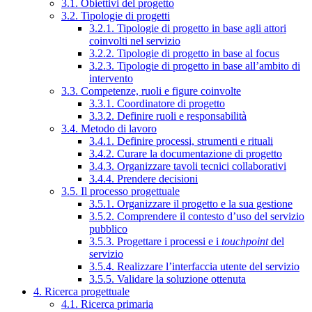
3.1. Obiettivi del progetto
3.2. Tipologie di progetti
3.2.1. Tipologie di progetto in base agli attori
coinvolti nel servizio
3.2.2. Tipologie di progetto in base al focus
3.2.3. Tipologie di progetto in base all’ambito di
intervento
3.3. Competenze, ruoli e figure coinvolte
3.3.1. Coordinatore di progetto
3.3.2. Definire ruoli e responsabilità
3.4. Metodo di lavoro
3.4.1. Definire processi, strumenti e rituali
3.4.2. Curare la documentazione di progetto
3.4.3. Organizzare tavoli tecnici collaborativi
3.4.4. Prendere decisioni
3.5. Il processo progettuale
3.5.1. Organizzare il progetto e la sua gestione
3.5.2. Comprendere il contesto d’uso del servizio
pubblico
3.5.3. Progettare i processi e i
touchpoint
del
servizio
3.5.4. Realizzare l’interfaccia utente del servizio
3.5.5. Validare la soluzione ottenuta
4. Ricerca progettuale
4.1. Ricerca primaria