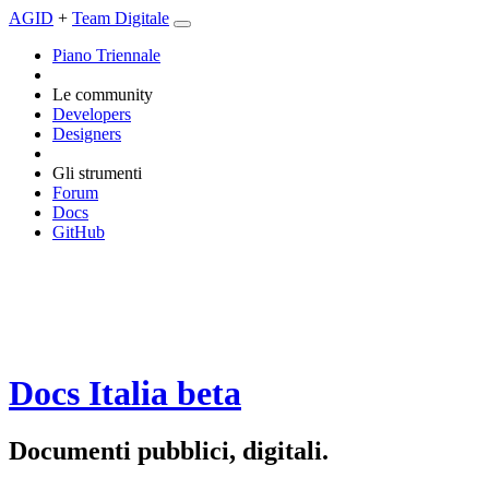
AGID
+
Team Digitale
Piano Triennale
Le community
Developers
Designers
Gli strumenti
Forum
Docs
GitHub
Docs Italia
beta
Documenti pubblici, digitali.