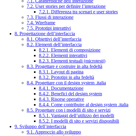
7.1. Caratteristiche dell’interazione
7.2. User stories per definire l’interazione
7.2.1. Differenza tra scenari e user stories
7.3. Flussi di interazione
7.4. Wireframe
7.5. Prototipi interattivi
8. Progettazione dell’interfaccia
8.1. Obiettivi dell’interfaccia
8.2. Elementi dell’interfaccia
8.2.1. Elementi di composizione
8.2.2. Elementi interattivi
8.2.3. Elementi testuali (microtesti)
8.3. Progettare e costruire in alta fedeltà
8.3.1. Layout di pagina
8.3.2. Prototipi in alta fedeltà
8.4. Progettare con il design system .italia
8.4.1. Documentazione
8.4.2. Benefici del design system
8.4.3. Risorse operative
8.4.4. Come contribuire al design system .italia
8.5. Progettare con i modelli di sito e servizi
8.5.1. Vantaggi dell’utilizzo dei modelli
8.5.2. I modelli di sito e servizi disponibili
9. Sviluppo dell’interfaccia
9.1. Approccio allo sviluppo