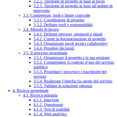
3.2.2. Tipologie di progetto in base al focus
3.2.3. Tipologie di progetto in base all’ambito di
intervento
3.3. Competenze, ruoli e figure coinvolte
3.3.1. Coordinatore di progetto
3.3.2. Definire ruoli e responsabilità
3.4. Metodo di lavoro
3.4.1. Definire processi, strumenti e rituali
3.4.2. Curare la documentazione di progetto
3.4.3. Organizzare tavoli tecnici collaborativi
3.4.4. Prendere decisioni
3.5. Il processo progettuale
3.5.1. Organizzare il progetto e la sua gestione
3.5.2. Comprendere il contesto d’uso del servizio
pubblico
3.5.3. Progettare i processi e i
touchpoint
del
servizio
3.5.4. Realizzare l’interfaccia utente del servizio
3.5.5. Validare la soluzione ottenuta
4. Ricerca progettuale
4.1. Ricerca primaria
4.1.1. Interviste
4.1.2. Questionari
4.1.3. Test di usabilità
4.1.4. Web analytics