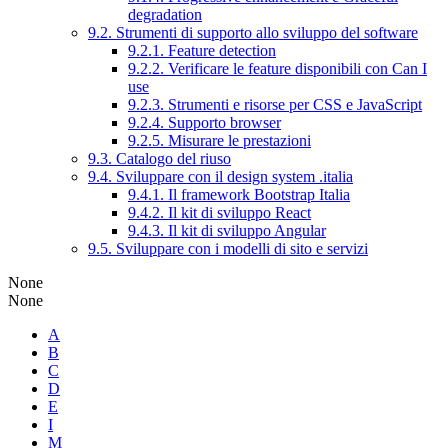
degradation
9.2. Strumenti di supporto allo sviluppo del software
9.2.1. Feature detection
9.2.2. Verificare le feature disponibili con Can I
use
9.2.3. Strumenti e risorse per CSS e JavaScript
9.2.4. Supporto browser
9.2.5. Misurare le prestazioni
9.3. Catalogo del riuso
9.4. Sviluppare con il design system .italia
9.4.1. Il framework Bootstrap Italia
9.4.2. Il kit di sviluppo React
9.4.3. Il kit di sviluppo Angular
9.5. Sviluppare con i modelli di sito e servizi
None
None
A
B
C
D
E
I
M