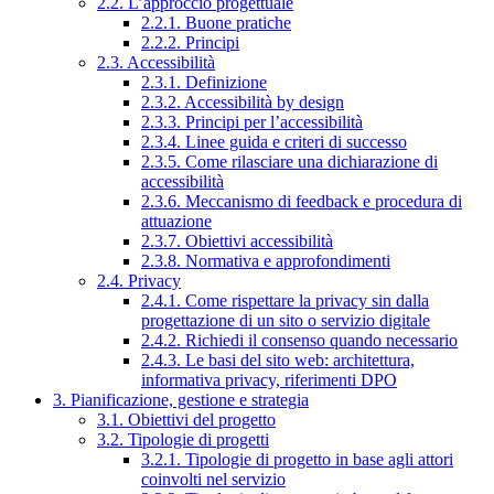
2.2. L’approccio progettuale
2.2.1. Buone pratiche
2.2.2. Principi
2.3. Accessibilità
2.3.1. Definizione
2.3.2. Accessibilità by design
2.3.3. Principi per l’accessibilità
2.3.4. Linee guida e criteri di successo
2.3.5. Come rilasciare una dichiarazione di
accessibilità
2.3.6. Meccanismo di feedback e procedura di
attuazione
2.3.7. Obiettivi accessibilità
2.3.8. Normativa e approfondimenti
2.4. Privacy
2.4.1. Come rispettare la privacy sin dalla
progettazione di un sito o servizio digitale
2.4.2. Richiedi il consenso quando necessario
2.4.3. Le basi del sito web: architettura,
informativa privacy, riferimenti DPO
3. Pianificazione, gestione e strategia
3.1. Obiettivi del progetto
3.2. Tipologie di progetti
3.2.1. Tipologie di progetto in base agli attori
coinvolti nel servizio