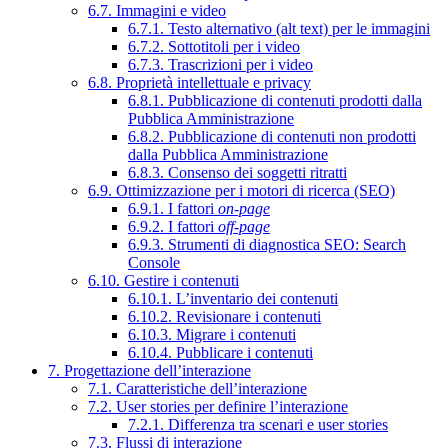
6.7. Immagini e video
6.7.1. Testo alternativo (alt text) per le immagini
6.7.2. Sottotitoli per i video
6.7.3. Trascrizioni per i video
6.8. Proprietà intellettuale e privacy
6.8.1. Pubblicazione di contenuti prodotti dalla
Pubblica Amministrazione
6.8.2. Pubblicazione di contenuti non prodotti
dalla Pubblica Amministrazione
6.8.3. Consenso dei soggetti ritratti
6.9. Ottimizzazione per i motori di ricerca (SEO)
6.9.1. I fattori
on-page
6.9.2. I fattori
off-page
6.9.3. Strumenti di diagnostica SEO: Search
Console
6.10. Gestire i contenuti
6.10.1. L’inventario dei contenuti
6.10.2. Revisionare i contenuti
6.10.3. Migrare i contenuti
6.10.4. Pubblicare i contenuti
7. Progettazione dell’interazione
7.1. Caratteristiche dell’interazione
7.2. User stories per definire l’interazione
7.2.1. Differenza tra scenari e user stories
7.3. Flussi di interazione