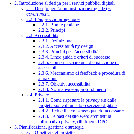
2. Introduzione al design per i servizi pubblici digitali
2.1. Design per l’amministrazione digitale (
e-
government
)
2.2. L’approccio progettuale
2.2.1. Buone pratiche
2.2.2. Principi
2.3. Accessibilità
2.3.1. Definizione
2.3.2. Accessibilità by design
2.3.3. Principi per l’accessibilità
2.3.4. Linee guida e criteri di successo
2.3.5. Come rilasciare una dichiarazione di
accessibilità
2.3.6. Meccanismo di feedback e procedura di
attuazione
2.3.7. Obiettivi accessibilità
2.3.8. Normativa e approfondimenti
2.4. Privacy
2.4.1. Come rispettare la privacy sin dalla
progettazione di un sito o servizio digitale
2.4.2. Richiedi il consenso quando necessario
2.4.3. Le basi del sito web: architettura,
informativa privacy, riferimenti DPO
3. Pianificazione, gestione e strategia
3.1. Obiettivi del progetto