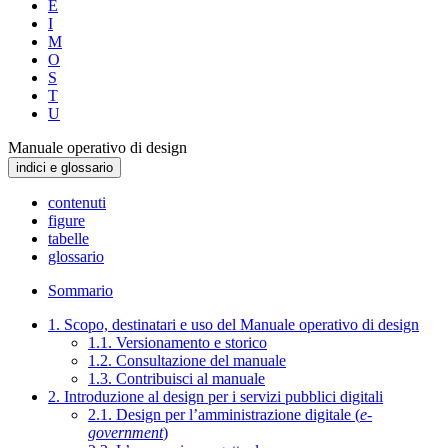
E
I
M
O
S
T
U
Manuale operativo di design
indici e glossario
contenuti
figure
tabelle
glossario
Sommario
1. Scopo, destinatari e uso del Manuale operativo di design
1.1. Versionamento e storico
1.2. Consultazione del manuale
1.3. Contribuisci al manuale
2. Introduzione al design per i servizi pubblici digitali
2.1. Design per l’amministrazione digitale (
e-
government
)