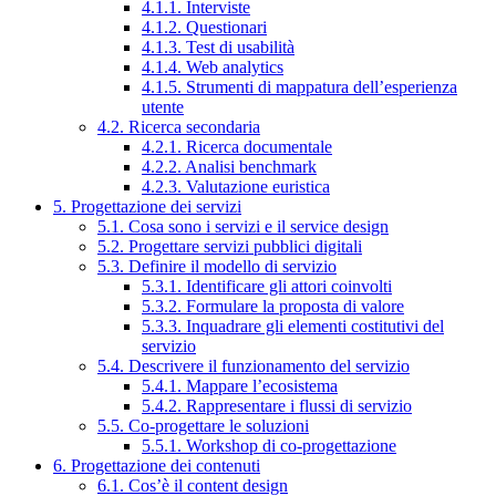
4.1.1. Interviste
4.1.2. Questionari
4.1.3. Test di usabilità
4.1.4. Web analytics
4.1.5. Strumenti di mappatura dell’esperienza
utente
4.2. Ricerca secondaria
4.2.1. Ricerca documentale
4.2.2. Analisi benchmark
4.2.3. Valutazione euristica
5. Progettazione dei servizi
5.1. Cosa sono i servizi e il service design
5.2. Progettare servizi pubblici digitali
5.3. Definire il modello di servizio
5.3.1. Identificare gli attori coinvolti
5.3.2. Formulare la proposta di valore
5.3.3. Inquadrare gli elementi costitutivi del
servizio
5.4. Descrivere il funzionamento del servizio
5.4.1. Mappare l’ecosistema
5.4.2. Rappresentare i flussi di servizio
5.5. Co-progettare le soluzioni
5.5.1. Workshop di co-progettazione
6. Progettazione dei contenuti
6.1. Cos’è il content design