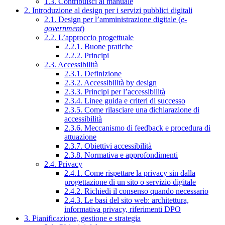
1.3. Contribuisci al manuale
2. Introduzione al design per i servizi pubblici digitali
2.1. Design per l’amministrazione digitale (
e-
government
)
2.2. L’approccio progettuale
2.2.1. Buone pratiche
2.2.2. Principi
2.3. Accessibilità
2.3.1. Definizione
2.3.2. Accessibilità by design
2.3.3. Principi per l’accessibilità
2.3.4. Linee guida e criteri di successo
2.3.5. Come rilasciare una dichiarazione di
accessibilità
2.3.6. Meccanismo di feedback e procedura di
attuazione
2.3.7. Obiettivi accessibilità
2.3.8. Normativa e approfondimenti
2.4. Privacy
2.4.1. Come rispettare la privacy sin dalla
progettazione di un sito o servizio digitale
2.4.2. Richiedi il consenso quando necessario
2.4.3. Le basi del sito web: architettura,
informativa privacy, riferimenti DPO
3. Pianificazione, gestione e strategia