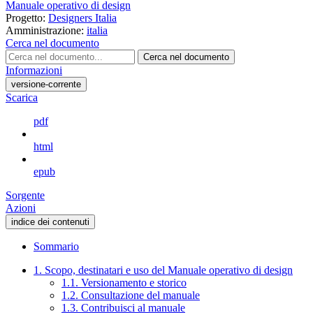
Manuale operativo di design
Progetto:
Designers Italia
Amministrazione:
italia
Cerca nel documento
Cerca nel documento
Informazioni
versione-corrente
Scarica
pdf
html
epub
Sorgente
Azioni
indice dei contenuti
Sommario
1. Scopo, destinatari e uso del Manuale operativo di design
1.1. Versionamento e storico
1.2. Consultazione del manuale
1.3. Contribuisci al manuale