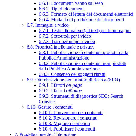
6.6.1. I documenti vanno sul web
6.6.2. Tipi di documenti
6.6.3. Formato di lettura dei documenti elettronici
6.6.4. Modalità di produzione dei documenti
6.7. Immagini e video
6.7.1. Testo alternativo (alt text) per le immagini
6.7.2. Sottotitoli per i video
6.7.3. Trascrizioni per i video
6.8. Proprietà intellettuale e privacy
6.8.1. Pubblicazione di contenuti prodotti dalla
Pubblica Amministrazione
6.8.2. Pubblicazione di contenuti non prodotti
dalla Pubblica Amministrazione
6.8.3. Consenso dei soggetti ritratti
6.9. Ottimizzazione per i motori di ricerca (SEO)
6.9.1. I fattori
on-page
6.9.2. I fattori
off-page
6.9.3. Strumenti di diagnostica SEO: Search
Console
6.10. Gestire i contenuti
6.10.1. L’inventario dei contenuti
6.10.2. Revisionare i contenuti
6.10.3. Migrare i contenuti
6.10.4. Pubblicare i contenuti
7. Progettazione dell’interazione