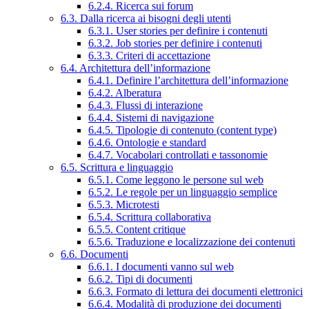
6.2.4. Ricerca sui forum
6.3. Dalla ricerca ai bisogni degli utenti
6.3.1. User stories per definire i contenuti
6.3.2. Job stories per definire i contenuti
6.3.3. Criteri di accettazione
6.4. Architettura dell’informazione
6.4.1. Definire l’architettura dell’informazione
6.4.2. Alberatura
6.4.3. Flussi di interazione
6.4.4. Sistemi di navigazione
6.4.5. Tipologie di contenuto (content type)
6.4.6. Ontologie e standard
6.4.7. Vocabolari controllati e tassonomie
6.5. Scrittura e linguaggio
6.5.1. Come leggono le persone sul web
6.5.2. Le regole per un linguaggio semplice
6.5.3. Microtesti
6.5.4. Scrittura collaborativa
6.5.5. Content critique
6.5.6. Traduzione e localizzazione dei contenuti
6.6. Documenti
6.6.1. I documenti vanno sul web
6.6.2. Tipi di documenti
6.6.3. Formato di lettura dei documenti elettronici
6.6.4. Modalità di produzione dei documenti