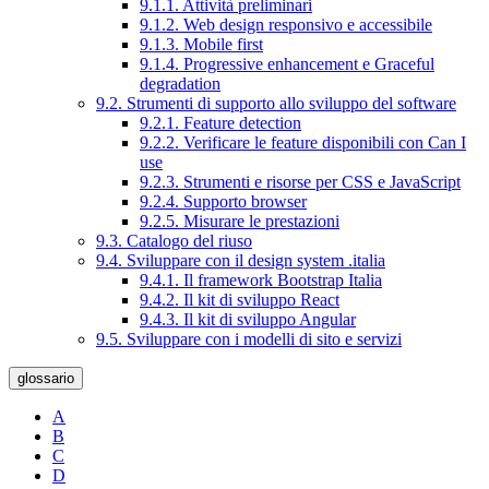
9.1.1. Attività preliminari
9.1.2. Web design responsivo e accessibile
9.1.3. Mobile first
9.1.4. Progressive enhancement e Graceful
degradation
9.2. Strumenti di supporto allo sviluppo del software
9.2.1. Feature detection
9.2.2. Verificare le feature disponibili con Can I
use
9.2.3. Strumenti e risorse per CSS e JavaScript
9.2.4. Supporto browser
9.2.5. Misurare le prestazioni
9.3. Catalogo del riuso
9.4. Sviluppare con il design system .italia
9.4.1. Il framework Bootstrap Italia
9.4.2. Il kit di sviluppo React
9.4.3. Il kit di sviluppo Angular
9.5. Sviluppare con i modelli di sito e servizi
glossario
A
B
C
D