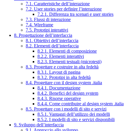
7.1. Caratteristiche dell’interazione
7.2. User stories per definire l’interazione
7.2.1. Differenza tra scenari e user stories
7.3. Flussi di interazione
7.4. Wireframe
7.5. Prototipi interattivi
8. Progettazione dell’interfaccia
8.1. Obiettivi dell’interfaccia
8.2. Elementi dell’interfaccia
8.2.1. Elementi di composizione
8.2.2. Elementi interattivi
8.2.3. Elementi testuali (microtesti)
8.3. Progettare e costruire in alta fedeltà
8.3.1. Layout di pagina
8.3.2. Prototipi in alta fedeltà
8.4. Progettare con il design system .italia
8.4.1. Documentazione
8.4.2. Benefici del design system
8.4.3. Risorse operative
8.4.4. Come contribuire al design system .italia
8.5. Progettare con i modelli di sito e servizi
8.5.1. Vantaggi dell’utilizzo dei modelli
8.5.2. I modelli di sito e servizi disponibili
9. Sviluppo dell’interfaccia
9.1. Approccio allo sviluppo