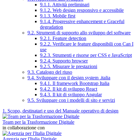
9.1.1. Attività preliminari
9.1.2. Web design responsivo e accessibile
9.1.3. Mobile first
9.1.4. Progressive enhancement e Graceful
degradation
9.2. Strumenti di supporto allo sviluppo del software
9.2.1. Feature detection
9.2.2. Verificare le feature disponibili con Can I
use
9.2.3. Strumenti e risorse per CSS e JavaScript
9.2.4. Supporto browser
9.2.5. Misurare le prestazioni
9.3. Catalogo del riuso
9.4. Sviluppare con il design system .italia
9.4.1. Il framework Bootstrap Italia
9.4.2. Il kit di sviluppo React
9.4.3. Il kit di sviluppo Angular
9.5. Sviluppare con i modelli di sito e servizi
1. Scopo, destinatari e uso del Manuale operativo di design
Team per la Trasformazione Digitale
in collaborazione con
Agenzia per l'Italia Digitale