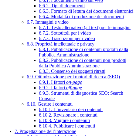
6.6.1. I documenti vanno sul web
6.6.2. Tipi di documenti
6.6.3. Formato di lettura dei documenti elettronici
6.6.4. Modalità di produzione dei documenti
6.7. Immagini e video
6.7.1. Testo alternativo (alt text) per le immagini
6.7.2. Sottotitoli per i video
6.7.3. Trascrizioni per i video
6.8. Proprietà intellettuale e privacy
6.8.1. Pubblicazione di contenuti prodotti dalla
Pubblica Amministrazione
6.8.2. Pubblicazione di contenuti non prodotti
dalla Pubblica Amministrazione
6.8.3. Consenso dei soggetti ritratti
6.9. Ottimizzazione per i motori di ricerca (SEO)
6.9.1. I fattori
on-page
6.9.2. I fattori
off-page
6.9.3. Strumenti di diagnostica SEO: Search
Console
6.10. Gestire i contenuti
6.10.1. L’inventario dei contenuti
6.10.2. Revisionare i contenuti
6.10.3. Migrare i contenuti
6.10.4. Pubblicare i contenuti
7. Progettazione dell’interazione