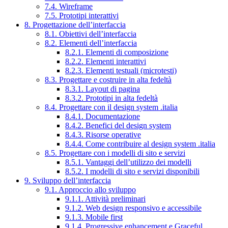
7.4. Wireframe
7.5. Prototipi interattivi
8. Progettazione dell’interfaccia
8.1. Obiettivi dell’interfaccia
8.2. Elementi dell’interfaccia
8.2.1. Elementi di composizione
8.2.2. Elementi interattivi
8.2.3. Elementi testuali (microtesti)
8.3. Progettare e costruire in alta fedeltà
8.3.1. Layout di pagina
8.3.2. Prototipi in alta fedeltà
8.4. Progettare con il design system .italia
8.4.1. Documentazione
8.4.2. Benefici del design system
8.4.3. Risorse operative
8.4.4. Come contribuire al design system .italia
8.5. Progettare con i modelli di sito e servizi
8.5.1. Vantaggi dell’utilizzo dei modelli
8.5.2. I modelli di sito e servizi disponibili
9. Sviluppo dell’interfaccia
9.1. Approccio allo sviluppo
9.1.1. Attività preliminari
9.1.2. Web design responsivo e accessibile
9.1.3. Mobile first
9.1.4. Progressive enhancement e Graceful