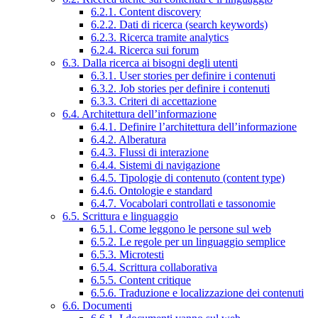
6.2.1. Content discovery
6.2.2. Dati di ricerca (search keywords)
6.2.3. Ricerca tramite analytics
6.2.4. Ricerca sui forum
6.3. Dalla ricerca ai bisogni degli utenti
6.3.1. User stories per definire i contenuti
6.3.2. Job stories per definire i contenuti
6.3.3. Criteri di accettazione
6.4. Architettura dell’informazione
6.4.1. Definire l’architettura dell’informazione
6.4.2. Alberatura
6.4.3. Flussi di interazione
6.4.4. Sistemi di navigazione
6.4.5. Tipologie di contenuto (content type)
6.4.6. Ontologie e standard
6.4.7. Vocabolari controllati e tassonomie
6.5. Scrittura e linguaggio
6.5.1. Come leggono le persone sul web
6.5.2. Le regole per un linguaggio semplice
6.5.3. Microtesti
6.5.4. Scrittura collaborativa
6.5.5. Content critique
6.5.6. Traduzione e localizzazione dei contenuti
6.6. Documenti