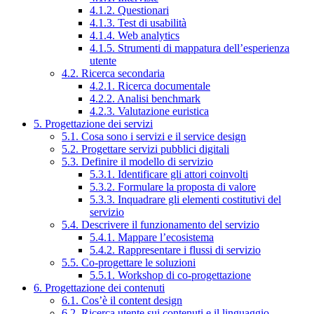
4.1.2. Questionari
4.1.3. Test di usabilità
4.1.4. Web analytics
4.1.5. Strumenti di mappatura dell’esperienza
utente
4.2. Ricerca secondaria
4.2.1. Ricerca documentale
4.2.2. Analisi benchmark
4.2.3. Valutazione euristica
5. Progettazione dei servizi
5.1. Cosa sono i servizi e il service design
5.2. Progettare servizi pubblici digitali
5.3. Definire il modello di servizio
5.3.1. Identificare gli attori coinvolti
5.3.2. Formulare la proposta di valore
5.3.3. Inquadrare gli elementi costitutivi del
servizio
5.4. Descrivere il funzionamento del servizio
5.4.1. Mappare l’ecosistema
5.4.2. Rappresentare i flussi di servizio
5.5. Co-progettare le soluzioni
5.5.1. Workshop di co-progettazione
6. Progettazione dei contenuti
6.1. Cos’è il content design
6.2. Ricerca utente sui contenuti e il linguaggio