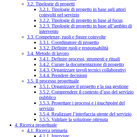
3.2. Tipologie di progetti
3.2.1. Tipologie di progetto in base agli attori
coinvolti nel servizio
3.2.2. Tipologie di progetto in base al focus
3.2.3. Tipologie di progetto in base all’ambito di
intervento
3.3. Competenze, ruoli e figure coinvolte
3.3.1. Coordinatore di progetto
3.3.2. Definire ruoli e responsabilità
3.4. Metodo di lavoro
3.4.1. Definire processi, strumenti e rituali
3.4.2. Curare la documentazione di progetto
3.4.3. Organizzare tavoli tecnici collaborativi
3.4.4. Prendere decisioni
3.5. Il processo progettuale
3.5.1. Organizzare il progetto e la sua gestione
3.5.2. Comprendere il contesto d’uso del servizio
pubblico
3.5.3. Progettare i processi e i
touchpoint
del
servizio
3.5.4. Realizzare l’interfaccia utente del servizio
3.5.5. Validare la soluzione ottenuta
4. Ricerca progettuale
4.1. Ricerca primaria
4.1.1. Interviste