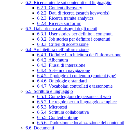
6.2. Ricerca utente sui contenuti e il linguaggio
6.2.1. Content discovery
6.2.2. Dati di ricerca (search keywords)
6.2.3. Ricerca tramite analytics
6.2.4. Ricerca sui forum
6.3. Dalla ricerca ai bisogni degli utenti
6.3.1. User stories per definire i contenuti
6.3.2. Job stories per definire i contenuti
6.3.3. Criteri di accettazione
6.4. Architettura dell’informazione
6.4.1. Definire l’architettura dell’informazione
6.4.2. Alberatura
6.4.3. Flussi di interazione
6.4.4. Sistemi di navigazione
6.4.5. Tipologie di contenuto (content type)
6.4.6. Ontologie e standard
6.4.7. Vocabolari controllati e tassonomie
6.5. Scrittura e linguaggio
6.5.1. Come leggono le persone sul web
6.5.2. Le regole per un linguaggio semplice
6.5.3. Microtesti
6.5.4. Scrittura collaborativa
6.5.5. Content critique
6.5.6. Traduzione e localizzazione dei contenuti
6.6. Documenti