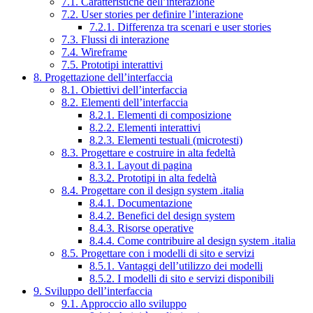
7.1. Caratteristiche dell’interazione
7.2. User stories per definire l’interazione
7.2.1. Differenza tra scenari e user stories
7.3. Flussi di interazione
7.4. Wireframe
7.5. Prototipi interattivi
8. Progettazione dell’interfaccia
8.1. Obiettivi dell’interfaccia
8.2. Elementi dell’interfaccia
8.2.1. Elementi di composizione
8.2.2. Elementi interattivi
8.2.3. Elementi testuali (microtesti)
8.3. Progettare e costruire in alta fedeltà
8.3.1. Layout di pagina
8.3.2. Prototipi in alta fedeltà
8.4. Progettare con il design system .italia
8.4.1. Documentazione
8.4.2. Benefici del design system
8.4.3. Risorse operative
8.4.4. Come contribuire al design system .italia
8.5. Progettare con i modelli di sito e servizi
8.5.1. Vantaggi dell’utilizzo dei modelli
8.5.2. I modelli di sito e servizi disponibili
9. Sviluppo dell’interfaccia
9.1. Approccio allo sviluppo