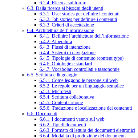
6.2.4. Ricerca sui forum
6.3. Dalla ricerca ai bisogni degli utenti
6.3.1. User stories per definire i contenuti
6.3.2. Job stories per definire i contenuti
6.3.3. Criteri di accettazione
6.4. Architettura dell’informazione
6.4.1. Definire l’architettura dell’informazione
6.4.2. Alberatura
6.4.3. Flussi di interazione
6.4.4. Sistemi di navigazione
6.4.5. Tipologie di contenuto (content type)
6.4.6. Ontologie e standard
6.4.7. Vocabolari controllati e tassonomie
6.5. Scrittura e linguaggio
6.5.1. Come leggono le persone sul web
6.5.2. Le regole per un linguaggio semplice
6.5.3. Microtesti
6.5.4. Scrittura collaborativa
6.5.5. Content critique
6.5.6. Traduzione e localizzazione dei contenuti
6.6. Documenti
6.6.1. I documenti vanno sul web
6.6.2. Tipi di documenti
6.6.3. Formato di lettura dei documenti elettronici
6.6.4. Modalità di produzione dei documenti