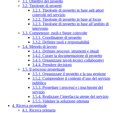
3.1. Obiettivi del progetto
3.2. Tipologie di progetti
3.2.1. Tipologie di progetto in base agli attori
coinvolti nel servizio
3.2.2. Tipologie di progetto in base al focus
3.2.3. Tipologie di progetto in base all’ambito di
intervento
3.3. Competenze, ruoli e figure coinvolte
3.3.1. Coordinatore di progetto
3.3.2. Definire ruoli e responsabilità
3.4. Metodo di lavoro
3.4.1. Definire processi, strumenti e rituali
3.4.2. Curare la documentazione di progetto
3.4.3. Organizzare tavoli tecnici collaborativi
3.4.4. Prendere decisioni
3.5. Il processo progettuale
3.5.1. Organizzare il progetto e la sua gestione
3.5.2. Comprendere il contesto d’uso del servizio
pubblico
3.5.3. Progettare i processi e i
touchpoint
del
servizio
3.5.4. Realizzare l’interfaccia utente del servizio
3.5.5. Validare la soluzione ottenuta
4. Ricerca progettuale
4.1. Ricerca primaria