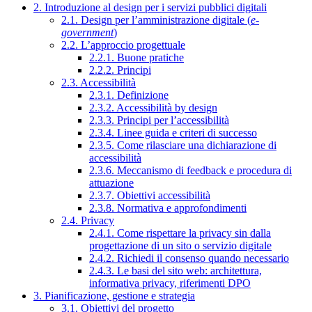
2. Introduzione al design per i servizi pubblici digitali
2.1. Design per l’amministrazione digitale (
e-
government
)
2.2. L’approccio progettuale
2.2.1. Buone pratiche
2.2.2. Principi
2.3. Accessibilità
2.3.1. Definizione
2.3.2. Accessibilità by design
2.3.3. Principi per l’accessibilità
2.3.4. Linee guida e criteri di successo
2.3.5. Come rilasciare una dichiarazione di
accessibilità
2.3.6. Meccanismo di feedback e procedura di
attuazione
2.3.7. Obiettivi accessibilità
2.3.8. Normativa e approfondimenti
2.4. Privacy
2.4.1. Come rispettare la privacy sin dalla
progettazione di un sito o servizio digitale
2.4.2. Richiedi il consenso quando necessario
2.4.3. Le basi del sito web: architettura,
informativa privacy, riferimenti DPO
3. Pianificazione, gestione e strategia
3.1. Obiettivi del progetto