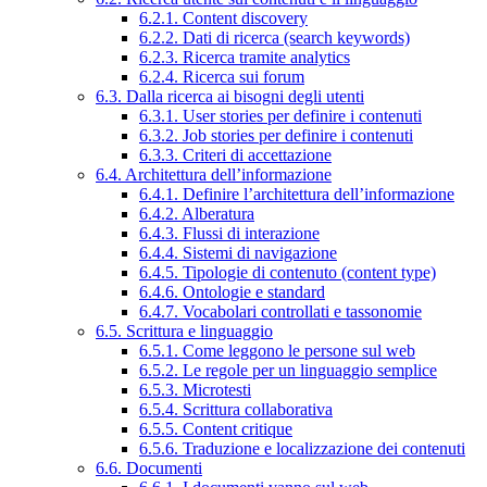
6.2.1. Content discovery
6.2.2. Dati di ricerca (search keywords)
6.2.3. Ricerca tramite analytics
6.2.4. Ricerca sui forum
6.3. Dalla ricerca ai bisogni degli utenti
6.3.1. User stories per definire i contenuti
6.3.2. Job stories per definire i contenuti
6.3.3. Criteri di accettazione
6.4. Architettura dell’informazione
6.4.1. Definire l’architettura dell’informazione
6.4.2. Alberatura
6.4.3. Flussi di interazione
6.4.4. Sistemi di navigazione
6.4.5. Tipologie di contenuto (content type)
6.4.6. Ontologie e standard
6.4.7. Vocabolari controllati e tassonomie
6.5. Scrittura e linguaggio
6.5.1. Come leggono le persone sul web
6.5.2. Le regole per un linguaggio semplice
6.5.3. Microtesti
6.5.4. Scrittura collaborativa
6.5.5. Content critique
6.5.6. Traduzione e localizzazione dei contenuti
6.6. Documenti