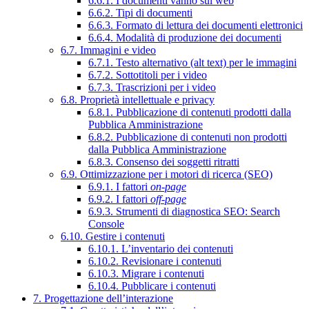
6.6.1. I documenti vanno sul web
6.6.2. Tipi di documenti
6.6.3. Formato di lettura dei documenti elettronici
6.6.4. Modalità di produzione dei documenti
6.7. Immagini e video
6.7.1. Testo alternativo (alt text) per le immagini
6.7.2. Sottotitoli per i video
6.7.3. Trascrizioni per i video
6.8. Proprietà intellettuale e privacy
6.8.1. Pubblicazione di contenuti prodotti dalla
Pubblica Amministrazione
6.8.2. Pubblicazione di contenuti non prodotti
dalla Pubblica Amministrazione
6.8.3. Consenso dei soggetti ritratti
6.9. Ottimizzazione per i motori di ricerca (SEO)
6.9.1. I fattori
on-page
6.9.2. I fattori
off-page
6.9.3. Strumenti di diagnostica SEO: Search
Console
6.10. Gestire i contenuti
6.10.1. L’inventario dei contenuti
6.10.2. Revisionare i contenuti
6.10.3. Migrare i contenuti
6.10.4. Pubblicare i contenuti
7. Progettazione dell’interazione