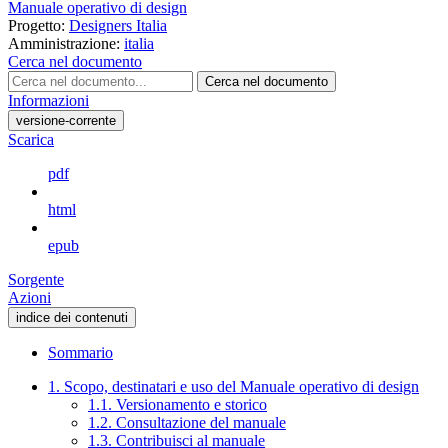
Manuale operativo di design
Progetto:
Designers Italia
Amministrazione:
italia
Cerca nel documento
Cerca nel documento
Informazioni
versione-corrente
Scarica
pdf
html
epub
Sorgente
Azioni
indice dei contenuti
Sommario
1. Scopo, destinatari e uso del Manuale operativo di design
1.1. Versionamento e storico
1.2. Consultazione del manuale
1.3. Contribuisci al manuale