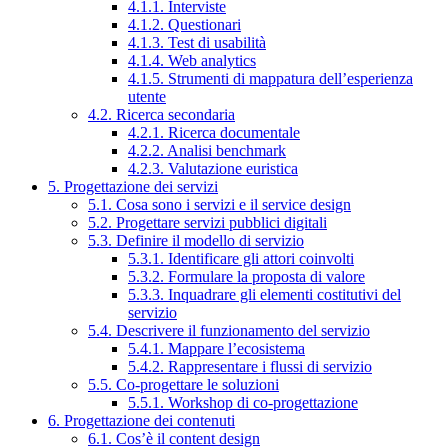
4.1.1. Interviste
4.1.2. Questionari
4.1.3. Test di usabilità
4.1.4. Web analytics
4.1.5. Strumenti di mappatura dell’esperienza
utente
4.2. Ricerca secondaria
4.2.1. Ricerca documentale
4.2.2. Analisi benchmark
4.2.3. Valutazione euristica
5. Progettazione dei servizi
5.1. Cosa sono i servizi e il service design
5.2. Progettare servizi pubblici digitali
5.3. Definire il modello di servizio
5.3.1. Identificare gli attori coinvolti
5.3.2. Formulare la proposta di valore
5.3.3. Inquadrare gli elementi costitutivi del
servizio
5.4. Descrivere il funzionamento del servizio
5.4.1. Mappare l’ecosistema
5.4.2. Rappresentare i flussi di servizio
5.5. Co-progettare le soluzioni
5.5.1. Workshop di co-progettazione
6. Progettazione dei contenuti
6.1. Cos’è il content design