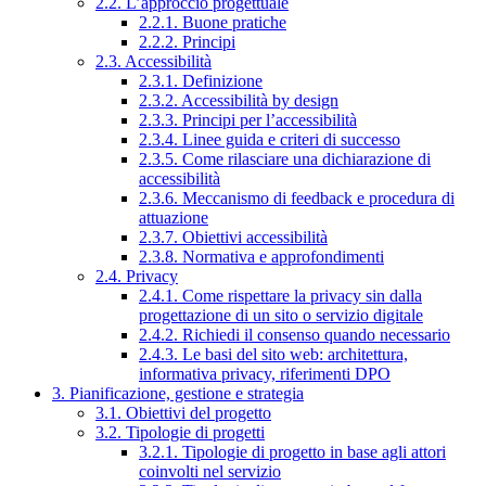
2.2. L’approccio progettuale
2.2.1. Buone pratiche
2.2.2. Principi
2.3. Accessibilità
2.3.1. Definizione
2.3.2. Accessibilità by design
2.3.3. Principi per l’accessibilità
2.3.4. Linee guida e criteri di successo
2.3.5. Come rilasciare una dichiarazione di
accessibilità
2.3.6. Meccanismo di feedback e procedura di
attuazione
2.3.7. Obiettivi accessibilità
2.3.8. Normativa e approfondimenti
2.4. Privacy
2.4.1. Come rispettare la privacy sin dalla
progettazione di un sito o servizio digitale
2.4.2. Richiedi il consenso quando necessario
2.4.3. Le basi del sito web: architettura,
informativa privacy, riferimenti DPO
3. Pianificazione, gestione e strategia
3.1. Obiettivi del progetto
3.2. Tipologie di progetti
3.2.1. Tipologie di progetto in base agli attori
coinvolti nel servizio