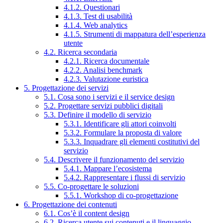
4.1.2. Questionari
4.1.3. Test di usabilità
4.1.4. Web analytics
4.1.5. Strumenti di mappatura dell’esperienza
utente
4.2. Ricerca secondaria
4.2.1. Ricerca documentale
4.2.2. Analisi benchmark
4.2.3. Valutazione euristica
5. Progettazione dei servizi
5.1. Cosa sono i servizi e il service design
5.2. Progettare servizi pubblici digitali
5.3. Definire il modello di servizio
5.3.1. Identificare gli attori coinvolti
5.3.2. Formulare la proposta di valore
5.3.3. Inquadrare gli elementi costitutivi del
servizio
5.4. Descrivere il funzionamento del servizio
5.4.1. Mappare l’ecosistema
5.4.2. Rappresentare i flussi di servizio
5.5. Co-progettare le soluzioni
5.5.1. Workshop di co-progettazione
6. Progettazione dei contenuti
6.1. Cos’è il content design
6.2. Ricerca utente sui contenuti e il linguaggio