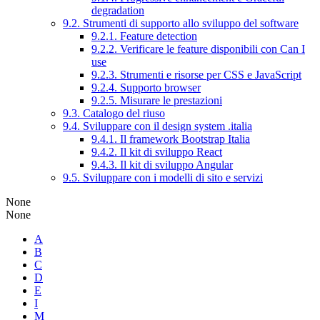
degradation
9.2. Strumenti di supporto allo sviluppo del software
9.2.1. Feature detection
9.2.2. Verificare le feature disponibili con Can I
use
9.2.3. Strumenti e risorse per CSS e JavaScript
9.2.4. Supporto browser
9.2.5. Misurare le prestazioni
9.3. Catalogo del riuso
9.4. Sviluppare con il design system .italia
9.4.1. Il framework Bootstrap Italia
9.4.2. Il kit di sviluppo React
9.4.3. Il kit di sviluppo Angular
9.5. Sviluppare con i modelli di sito e servizi
None
None
A
B
C
D
E
I
M