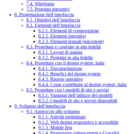
7.4. Wireframe
7.5. Prototipi interattivi
8. Progettazione dell’interfaccia
8.1. Obiettivi dell’interfaccia
8.2. Elementi dell’interfaccia
8.2.1. Elementi di composizione
8.2.2. Elementi interattivi
8.2.3. Elementi testuali (microtesti)
8.3. Progettare e costruire in alta fedeltà
8.3.1. Layout di pagina
8.3.2. Prototipi in alta fedeltà
8.4. Progettare con il design system .italia
8.4.1. Documentazione
8.4.2. Benefici del design system
8.4.3. Risorse operative
8.4.4. Come contribuire al design system .italia
8.5. Progettare con i modelli di sito e servizi
8.5.1. Vantaggi dell’utilizzo dei modelli
8.5.2. I modelli di sito e servizi disponibili
9. Sviluppo dell’interfaccia
9.1. Approccio allo sviluppo
9.1.1. Attività preliminari
9.1.2. Web design responsivo e accessibile
9.1.3. Mobile first
9.1.4. Progressive enhancement e Graceful