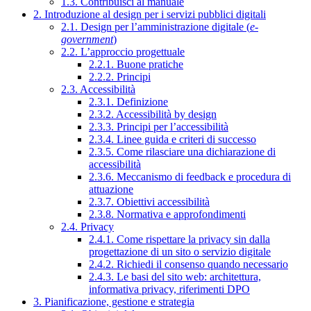
1.3. Contribuisci al manuale
2. Introduzione al design per i servizi pubblici digitali
2.1. Design per l’amministrazione digitale (
e-
government
)
2.2. L’approccio progettuale
2.2.1. Buone pratiche
2.2.2. Principi
2.3. Accessibilità
2.3.1. Definizione
2.3.2. Accessibilità by design
2.3.3. Principi per l’accessibilità
2.3.4. Linee guida e criteri di successo
2.3.5. Come rilasciare una dichiarazione di
accessibilità
2.3.6. Meccanismo di feedback e procedura di
attuazione
2.3.7. Obiettivi accessibilità
2.3.8. Normativa e approfondimenti
2.4. Privacy
2.4.1. Come rispettare la privacy sin dalla
progettazione di un sito o servizio digitale
2.4.2. Richiedi il consenso quando necessario
2.4.3. Le basi del sito web: architettura,
informativa privacy, riferimenti DPO
3. Pianificazione, gestione e strategia