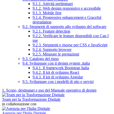
9.1.1. Attività preliminari
9.1.2. Web design responsivo e accessibile
9.1.3. Mobile first
9.1.4. Progressive enhancement e Graceful
degradation
9.2. Strumenti di supporto allo sviluppo del software
9.2.1. Feature detection
9.2.2. Verificare le feature disponibili con Can I
use
9.2.3. Strumenti e risorse per CSS e JavaScript
9.2.4. Supporto browser
9.2.5. Misurare le prestazioni
9.3. Catalogo del riuso
9.4. Sviluppare con il design system .italia
9.4.1. Il framework Bootstrap Italia
9.4.2. Il kit di sviluppo React
9.4.3. Il kit di sviluppo Angular
9.5. Sviluppare con i modelli di sito e servizi
1. Scopo, destinatari e uso del Manuale operativo di design
Team per la Trasformazione Digitale
in collaborazione con
Agenzia per l'Italia Digitale