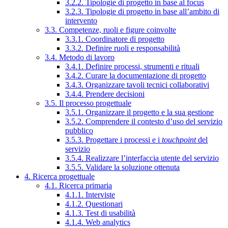
3.2.2. Tipologie di progetto in base al focus
3.2.3. Tipologie di progetto in base all’ambito di
intervento
3.3. Competenze, ruoli e figure coinvolte
3.3.1. Coordinatore di progetto
3.3.2. Definire ruoli e responsabilità
3.4. Metodo di lavoro
3.4.1. Definire processi, strumenti e rituali
3.4.2. Curare la documentazione di progetto
3.4.3. Organizzare tavoli tecnici collaborativi
3.4.4. Prendere decisioni
3.5. Il processo progettuale
3.5.1. Organizzare il progetto e la sua gestione
3.5.2. Comprendere il contesto d’uso del servizio
pubblico
3.5.3. Progettare i processi e i
touchpoint
del
servizio
3.5.4. Realizzare l’interfaccia utente del servizio
3.5.5. Validare la soluzione ottenuta
4. Ricerca progettuale
4.1. Ricerca primaria
4.1.1. Interviste
4.1.2. Questionari
4.1.3. Test di usabilità
4.1.4. Web analytics