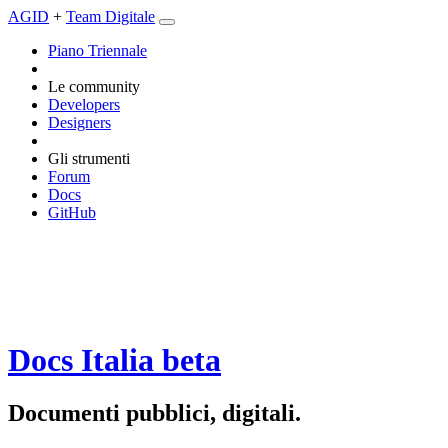
AGID
+
Team Digitale
Piano Triennale
Le community
Developers
Designers
Gli strumenti
Forum
Docs
GitHub
Docs Italia
beta
Documenti pubblici, digitali.