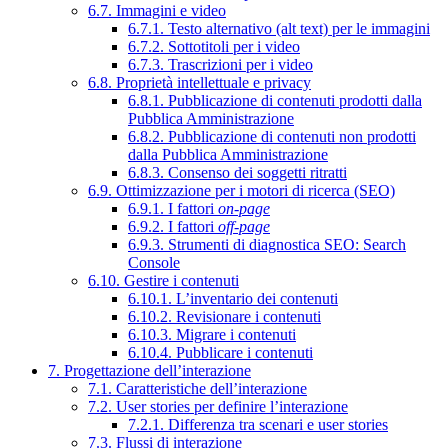
6.7. Immagini e video
6.7.1. Testo alternativo (alt text) per le immagini
6.7.2. Sottotitoli per i video
6.7.3. Trascrizioni per i video
6.8. Proprietà intellettuale e privacy
6.8.1. Pubblicazione di contenuti prodotti dalla
Pubblica Amministrazione
6.8.2. Pubblicazione di contenuti non prodotti
dalla Pubblica Amministrazione
6.8.3. Consenso dei soggetti ritratti
6.9. Ottimizzazione per i motori di ricerca (SEO)
6.9.1. I fattori
on-page
6.9.2. I fattori
off-page
6.9.3. Strumenti di diagnostica SEO: Search
Console
6.10. Gestire i contenuti
6.10.1. L’inventario dei contenuti
6.10.2. Revisionare i contenuti
6.10.3. Migrare i contenuti
6.10.4. Pubblicare i contenuti
7. Progettazione dell’interazione
7.1. Caratteristiche dell’interazione
7.2. User stories per definire l’interazione
7.2.1. Differenza tra scenari e user stories
7.3. Flussi di interazione