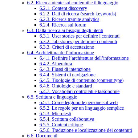
6.2. Ricerca utente sui contenuti e il linguaggio
6.2.1. Content discovery
6.2.2. Dati di ricerca (search keywords)
6.2.3. Ricerca tramite analytics
6.2.4. Ricerca sui forum
6.3. Dalla ricerca ai bisogni degli utenti
6.3.1. User stories per definire i contenuti
6.3.2. Job stories per definire i contenuti
6.3.3. Criteri di accettazione
6.4. Architettura dell’informazione
6.4.1. Definire l’architettura dell’informazione
6.4.2. Alberatura
6.4.3. Flussi di interazione
6.4.4. Sistemi di navigazione
6.4.5. Tipologie di contenuto (content type)
6.4.6. Ontologie e standard
6.4.7. Vocabolari controllati e tassonomie
6.5. Scrittura e linguaggio
6.5.1. Come leggono le persone sul web
6.5.2. Le regole per un linguaggio semplice
6.5.3. Microtesti
6.5.4. Scrittura collaborativa
6.5.5. Content critique
6.5.6. Traduzione e localizzazione dei contenuti
6.6. Documenti