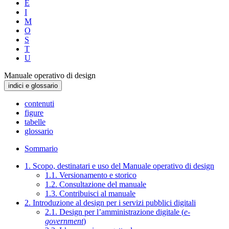
E
I
M
O
S
T
U
Manuale operativo di design
indici e glossario
contenuti
figure
tabelle
glossario
Sommario
1. Scopo, destinatari e uso del Manuale operativo di design
1.1. Versionamento e storico
1.2. Consultazione del manuale
1.3. Contribuisci al manuale
2. Introduzione al design per i servizi pubblici digitali
2.1. Design per l’amministrazione digitale (
e-
government
)