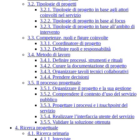
3.2. Tipologie di progetti
3.2.1. Tipologie di progetto in base agli attori
coinvolti nel servizio
3.2.2. Tipologie di progetto in base al focus
3.2.3. Tipologie di progetto in base all’ambito di
intervento
3.3. Competenze, ruoli e figure coinvolte
3.3.1. Coordinatore di progetto
3.3.2. Definire ruoli e responsabilità
3.4. Metodo di lavoro
3.4.1. Definire processi, strumenti e rituali
3.4.2. Curare la documentazione di progetto
3.4.3. Organizzare tavoli tecnici collaborativi
3.4.4. Prendere decisioni
3.5. Il processo progettuale
3.5.1. Organizzare il progetto e la sua gestione
3.5.2. Comprendere il contesto d’uso del servizio
pubblico
3.5.3. Progettare i processi e i
touchpoint
del
servizio
3.5.4. Realizzare l’interfaccia utente del servizio
3.5.5. Validare la soluzione ottenuta
4. Ricerca progettuale
4.1. Ricerca primaria
4.1.1. Interviste