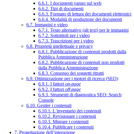
6.6.1. I documenti vanno sul web
6.6.2. Tipi di documenti
6.6.3. Formato di lettura dei documenti elettronici
6.6.4. Modalità di produzione dei documenti
6.7. Immagini e video
6.7.1. Testo alternativo (alt text) per le immagini
6.7.2. Sottotitoli per i video
6.7.3. Trascrizioni per i video
6.8. Proprietà intellettuale e privacy
6.8.1. Pubblicazione di contenuti prodotti dalla
Pubblica Amministrazione
6.8.2. Pubblicazione di contenuti non prodotti
dalla Pubblica Amministrazione
6.8.3. Consenso dei soggetti ritratti
6.9. Ottimizzazione per i motori di ricerca (SEO)
6.9.1. I fattori
on-page
6.9.2. I fattori
off-page
6.9.3. Strumenti di diagnostica SEO: Search
Console
6.10. Gestire i contenuti
6.10.1. L’inventario dei contenuti
6.10.2. Revisionare i contenuti
6.10.3. Migrare i contenuti
6.10.4. Pubblicare i contenuti
7. Progettazione dell’interazione