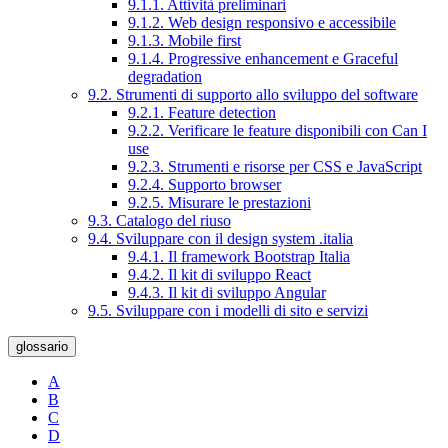
9.1.1. Attività preliminari
9.1.2. Web design responsivo e accessibile
9.1.3. Mobile first
9.1.4. Progressive enhancement e Graceful
degradation
9.2. Strumenti di supporto allo sviluppo del software
9.2.1. Feature detection
9.2.2. Verificare le feature disponibili con Can I
use
9.2.3. Strumenti e risorse per CSS e JavaScript
9.2.4. Supporto browser
9.2.5. Misurare le prestazioni
9.3. Catalogo del riuso
9.4. Sviluppare con il design system .italia
9.4.1. Il framework Bootstrap Italia
9.4.2. Il kit di sviluppo React
9.4.3. Il kit di sviluppo Angular
9.5. Sviluppare con i modelli di sito e servizi
glossario
A
B
C
D