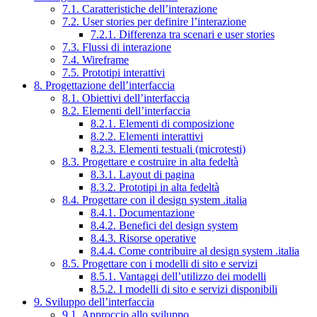
7.1. Caratteristiche dell’interazione
7.2. User stories per definire l’interazione
7.2.1. Differenza tra scenari e user stories
7.3. Flussi di interazione
7.4. Wireframe
7.5. Prototipi interattivi
8. Progettazione dell’interfaccia
8.1. Obiettivi dell’interfaccia
8.2. Elementi dell’interfaccia
8.2.1. Elementi di composizione
8.2.2. Elementi interattivi
8.2.3. Elementi testuali (microtesti)
8.3. Progettare e costruire in alta fedeltà
8.3.1. Layout di pagina
8.3.2. Prototipi in alta fedeltà
8.4. Progettare con il design system .italia
8.4.1. Documentazione
8.4.2. Benefici del design system
8.4.3. Risorse operative
8.4.4. Come contribuire al design system .italia
8.5. Progettare con i modelli di sito e servizi
8.5.1. Vantaggi dell’utilizzo dei modelli
8.5.2. I modelli di sito e servizi disponibili
9. Sviluppo dell’interfaccia
9.1. Approccio allo sviluppo