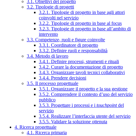
3.1. Obiettivi del progetto
3.2. Tipologie di progetti
3.2.1. Tipologie di progetto in base agli attori
coinvolti nel servizio
3.2.2. Tipologie di progetto in base al focus
3.2.3. Tipologie di progetto in base all’ambito di
intervento
3.3. Competenze, ruoli e figure coinvolte
3.3.1. Coordinatore di progetto
3.3.2. Definire ruoli e responsabilità
3.4. Metodo di lavoro
3.4.1. Definire processi, strumenti e rituali
3.4.2. Curare la documentazione di progetto
3.4.3. Organizzare tavoli tecnici collaborativi
3.4.4. Prendere decisioni
3.5. Il processo progettuale
3.5.1. Organizzare il progetto e la sua gestione
3.5.2. Comprendere il contesto d’uso del servizio
pubblico
3.5.3. Progettare i processi e i
touchpoint
del
servizio
3.5.4. Realizzare l’interfaccia utente del servizio
3.5.5. Validare la soluzione ottenuta
4. Ricerca progettuale
4.1. Ricerca primaria