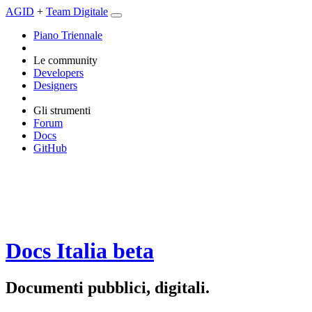
AGID
+
Team Digitale
Piano Triennale
Le community
Developers
Designers
Gli strumenti
Forum
Docs
GitHub
Docs Italia
beta
Documenti pubblici, digitali.