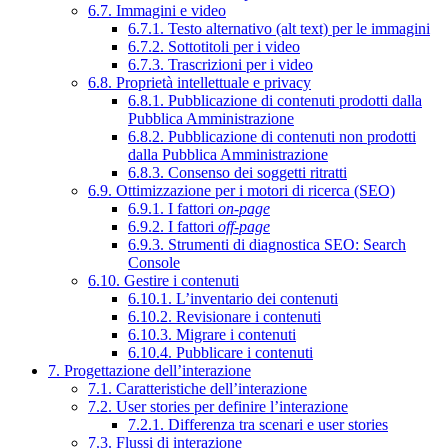
6.7. Immagini e video
6.7.1. Testo alternativo (alt text) per le immagini
6.7.2. Sottotitoli per i video
6.7.3. Trascrizioni per i video
6.8. Proprietà intellettuale e privacy
6.8.1. Pubblicazione di contenuti prodotti dalla
Pubblica Amministrazione
6.8.2. Pubblicazione di contenuti non prodotti
dalla Pubblica Amministrazione
6.8.3. Consenso dei soggetti ritratti
6.9. Ottimizzazione per i motori di ricerca (SEO)
6.9.1. I fattori
on-page
6.9.2. I fattori
off-page
6.9.3. Strumenti di diagnostica SEO: Search
Console
6.10. Gestire i contenuti
6.10.1. L’inventario dei contenuti
6.10.2. Revisionare i contenuti
6.10.3. Migrare i contenuti
6.10.4. Pubblicare i contenuti
7. Progettazione dell’interazione
7.1. Caratteristiche dell’interazione
7.2. User stories per definire l’interazione
7.2.1. Differenza tra scenari e user stories
7.3. Flussi di interazione