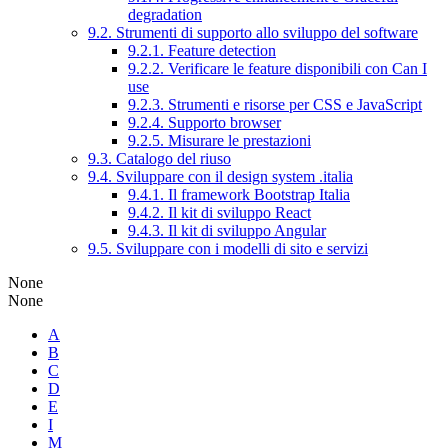
degradation
9.2. Strumenti di supporto allo sviluppo del software
9.2.1. Feature detection
9.2.2. Verificare le feature disponibili con Can I
use
9.2.3. Strumenti e risorse per CSS e JavaScript
9.2.4. Supporto browser
9.2.5. Misurare le prestazioni
9.3. Catalogo del riuso
9.4. Sviluppare con il design system .italia
9.4.1. Il framework Bootstrap Italia
9.4.2. Il kit di sviluppo React
9.4.3. Il kit di sviluppo Angular
9.5. Sviluppare con i modelli di sito e servizi
None
None
A
B
C
D
E
I
M