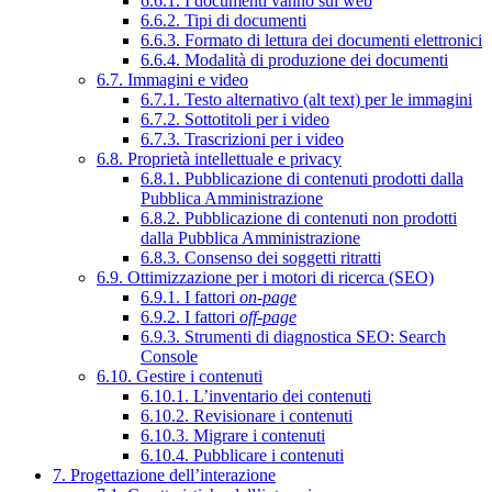
6.6.1. I documenti vanno sul web
6.6.2. Tipi di documenti
6.6.3. Formato di lettura dei documenti elettronici
6.6.4. Modalità di produzione dei documenti
6.7. Immagini e video
6.7.1. Testo alternativo (alt text) per le immagini
6.7.2. Sottotitoli per i video
6.7.3. Trascrizioni per i video
6.8. Proprietà intellettuale e privacy
6.8.1. Pubblicazione di contenuti prodotti dalla
Pubblica Amministrazione
6.8.2. Pubblicazione di contenuti non prodotti
dalla Pubblica Amministrazione
6.8.3. Consenso dei soggetti ritratti
6.9. Ottimizzazione per i motori di ricerca (SEO)
6.9.1. I fattori
on-page
6.9.2. I fattori
off-page
6.9.3. Strumenti di diagnostica SEO: Search
Console
6.10. Gestire i contenuti
6.10.1. L’inventario dei contenuti
6.10.2. Revisionare i contenuti
6.10.3. Migrare i contenuti
6.10.4. Pubblicare i contenuti
7. Progettazione dell’interazione