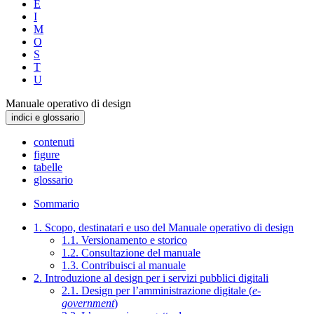
E
I
M
O
S
T
U
Manuale operativo di design
indici e glossario
contenuti
figure
tabelle
glossario
Sommario
1. Scopo, destinatari e uso del Manuale operativo di design
1.1. Versionamento e storico
1.2. Consultazione del manuale
1.3. Contribuisci al manuale
2. Introduzione al design per i servizi pubblici digitali
2.1. Design per l’amministrazione digitale (
e-
government
)