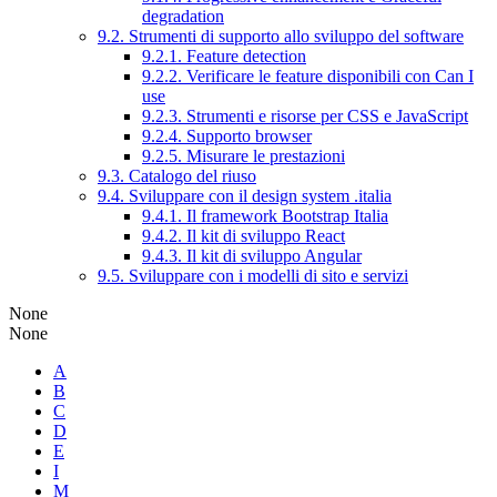
degradation
9.2. Strumenti di supporto allo sviluppo del software
9.2.1. Feature detection
9.2.2. Verificare le feature disponibili con Can I
use
9.2.3. Strumenti e risorse per CSS e JavaScript
9.2.4. Supporto browser
9.2.5. Misurare le prestazioni
9.3. Catalogo del riuso
9.4. Sviluppare con il design system .italia
9.4.1. Il framework Bootstrap Italia
9.4.2. Il kit di sviluppo React
9.4.3. Il kit di sviluppo Angular
9.5. Sviluppare con i modelli di sito e servizi
None
None
A
B
C
D
E
I
M