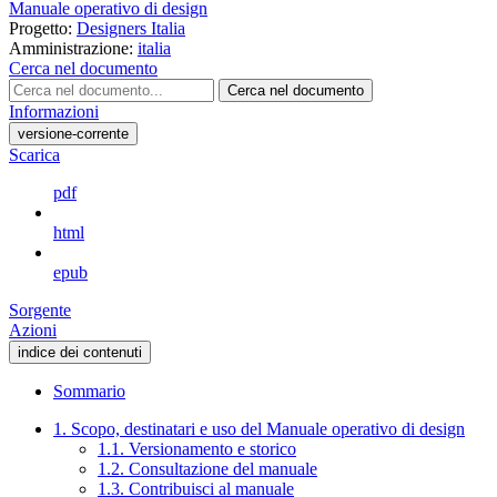
Manuale operativo di design
Progetto:
Designers Italia
Amministrazione:
italia
Cerca nel documento
Cerca nel documento
Informazioni
versione-corrente
Scarica
pdf
html
epub
Sorgente
Azioni
indice dei contenuti
Sommario
1. Scopo, destinatari e uso del Manuale operativo di design
1.1. Versionamento e storico
1.2. Consultazione del manuale
1.3. Contribuisci al manuale