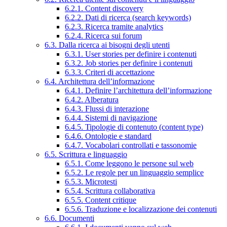
6.2.1. Content discovery
6.2.2. Dati di ricerca (search keywords)
6.2.3. Ricerca tramite analytics
6.2.4. Ricerca sui forum
6.3. Dalla ricerca ai bisogni degli utenti
6.3.1. User stories per definire i contenuti
6.3.2. Job stories per definire i contenuti
6.3.3. Criteri di accettazione
6.4. Architettura dell’informazione
6.4.1. Definire l’architettura dell’informazione
6.4.2. Alberatura
6.4.3. Flussi di interazione
6.4.4. Sistemi di navigazione
6.4.5. Tipologie di contenuto (content type)
6.4.6. Ontologie e standard
6.4.7. Vocabolari controllati e tassonomie
6.5. Scrittura e linguaggio
6.5.1. Come leggono le persone sul web
6.5.2. Le regole per un linguaggio semplice
6.5.3. Microtesti
6.5.4. Scrittura collaborativa
6.5.5. Content critique
6.5.6. Traduzione e localizzazione dei contenuti
6.6. Documenti