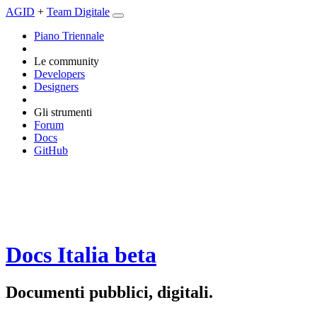
AGID
+
Team Digitale
Piano Triennale
Le community
Developers
Designers
Gli strumenti
Forum
Docs
GitHub
Docs Italia
beta
Documenti pubblici, digitali.