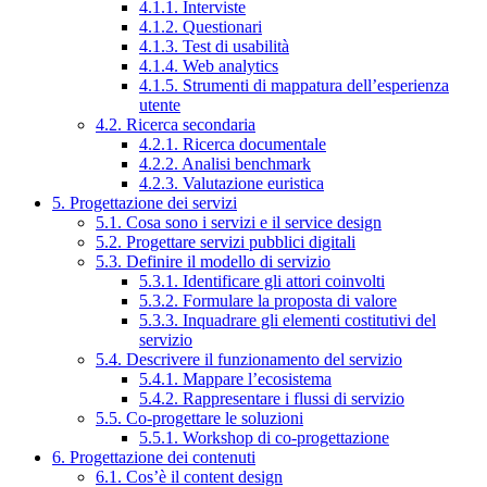
4.1.1. Interviste
4.1.2. Questionari
4.1.3. Test di usabilità
4.1.4. Web analytics
4.1.5. Strumenti di mappatura dell’esperienza
utente
4.2. Ricerca secondaria
4.2.1. Ricerca documentale
4.2.2. Analisi benchmark
4.2.3. Valutazione euristica
5. Progettazione dei servizi
5.1. Cosa sono i servizi e il service design
5.2. Progettare servizi pubblici digitali
5.3. Definire il modello di servizio
5.3.1. Identificare gli attori coinvolti
5.3.2. Formulare la proposta di valore
5.3.3. Inquadrare gli elementi costitutivi del
servizio
5.4. Descrivere il funzionamento del servizio
5.4.1. Mappare l’ecosistema
5.4.2. Rappresentare i flussi di servizio
5.5. Co-progettare le soluzioni
5.5.1. Workshop di co-progettazione
6. Progettazione dei contenuti
6.1. Cos’è il content design