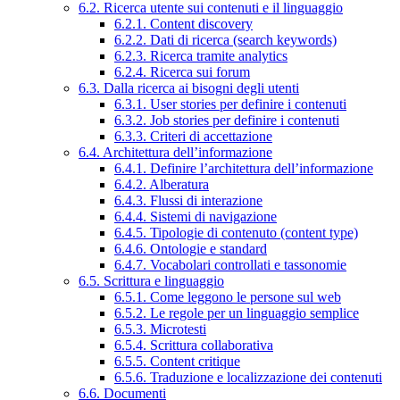
6.2. Ricerca utente sui contenuti e il linguaggio
6.2.1. Content discovery
6.2.2. Dati di ricerca (search keywords)
6.2.3. Ricerca tramite analytics
6.2.4. Ricerca sui forum
6.3. Dalla ricerca ai bisogni degli utenti
6.3.1. User stories per definire i contenuti
6.3.2. Job stories per definire i contenuti
6.3.3. Criteri di accettazione
6.4. Architettura dell’informazione
6.4.1. Definire l’architettura dell’informazione
6.4.2. Alberatura
6.4.3. Flussi di interazione
6.4.4. Sistemi di navigazione
6.4.5. Tipologie di contenuto (content type)
6.4.6. Ontologie e standard
6.4.7. Vocabolari controllati e tassonomie
6.5. Scrittura e linguaggio
6.5.1. Come leggono le persone sul web
6.5.2. Le regole per un linguaggio semplice
6.5.3. Microtesti
6.5.4. Scrittura collaborativa
6.5.5. Content critique
6.5.6. Traduzione e localizzazione dei contenuti
6.6. Documenti