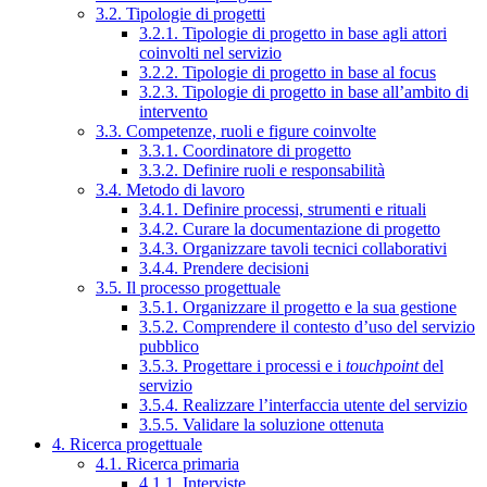
3.2. Tipologie di progetti
3.2.1. Tipologie di progetto in base agli attori
coinvolti nel servizio
3.2.2. Tipologie di progetto in base al focus
3.2.3. Tipologie di progetto in base all’ambito di
intervento
3.3. Competenze, ruoli e figure coinvolte
3.3.1. Coordinatore di progetto
3.3.2. Definire ruoli e responsabilità
3.4. Metodo di lavoro
3.4.1. Definire processi, strumenti e rituali
3.4.2. Curare la documentazione di progetto
3.4.3. Organizzare tavoli tecnici collaborativi
3.4.4. Prendere decisioni
3.5. Il processo progettuale
3.5.1. Organizzare il progetto e la sua gestione
3.5.2. Comprendere il contesto d’uso del servizio
pubblico
3.5.3. Progettare i processi e i
touchpoint
del
servizio
3.5.4. Realizzare l’interfaccia utente del servizio
3.5.5. Validare la soluzione ottenuta
4. Ricerca progettuale
4.1. Ricerca primaria
4.1.1. Interviste