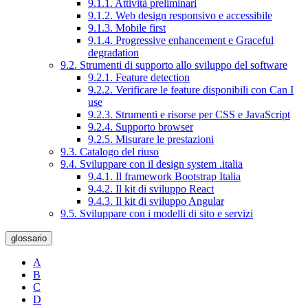
9.1.1. Attività preliminari
9.1.2. Web design responsivo e accessibile
9.1.3. Mobile first
9.1.4. Progressive enhancement e Graceful
degradation
9.2. Strumenti di supporto allo sviluppo del software
9.2.1. Feature detection
9.2.2. Verificare le feature disponibili con Can I
use
9.2.3. Strumenti e risorse per CSS e JavaScript
9.2.4. Supporto browser
9.2.5. Misurare le prestazioni
9.3. Catalogo del riuso
9.4. Sviluppare con il design system .italia
9.4.1. Il framework Bootstrap Italia
9.4.2. Il kit di sviluppo React
9.4.3. Il kit di sviluppo Angular
9.5. Sviluppare con i modelli di sito e servizi
glossario
A
B
C
D