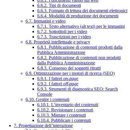
6.6.1. I documenti vanno sul web
6.6.2. Tipi di documenti
6.6.3. Formato di lettura dei documenti elettronici
6.6.4. Modalità di produzione dei documenti
6.7. Immagini e video
6.7.1. Testo alternativo (alt text) per le immagini
6.7.2. Sottotitoli per i video
6.7.3. Trascrizioni per i video
6.8. Proprietà intellettuale e privacy
6.8.1. Pubblicazione di contenuti prodotti dalla
Pubblica Amministrazione
6.8.2. Pubblicazione di contenuti non prodotti
dalla Pubblica Amministrazione
6.8.3. Consenso dei soggetti ritratti
6.9. Ottimizzazione per i motori di ricerca (SEO)
6.9.1. I fattori
on-page
6.9.2. I fattori
off-page
6.9.3. Strumenti di diagnostica SEO: Search
Console
6.10. Gestire i contenuti
6.10.1. L’inventario dei contenuti
6.10.2. Revisionare i contenuti
6.10.3. Migrare i contenuti
6.10.4. Pubblicare i contenuti
7. Progettazione dell’interazione