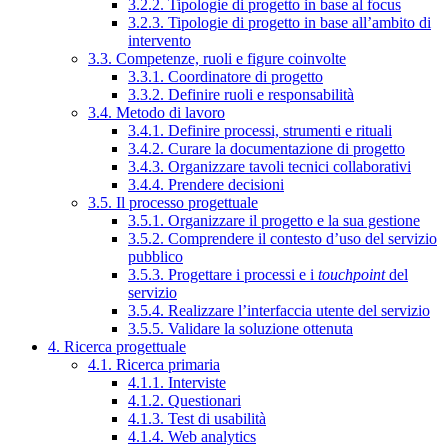
3.2.2. Tipologie di progetto in base al focus
3.2.3. Tipologie di progetto in base all’ambito di
intervento
3.3. Competenze, ruoli e figure coinvolte
3.3.1. Coordinatore di progetto
3.3.2. Definire ruoli e responsabilità
3.4. Metodo di lavoro
3.4.1. Definire processi, strumenti e rituali
3.4.2. Curare la documentazione di progetto
3.4.3. Organizzare tavoli tecnici collaborativi
3.4.4. Prendere decisioni
3.5. Il processo progettuale
3.5.1. Organizzare il progetto e la sua gestione
3.5.2. Comprendere il contesto d’uso del servizio
pubblico
3.5.3. Progettare i processi e i
touchpoint
del
servizio
3.5.4. Realizzare l’interfaccia utente del servizio
3.5.5. Validare la soluzione ottenuta
4. Ricerca progettuale
4.1. Ricerca primaria
4.1.1. Interviste
4.1.2. Questionari
4.1.3. Test di usabilità
4.1.4. Web analytics