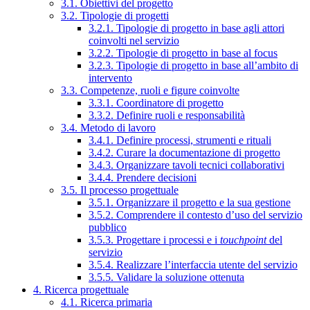
3.1. Obiettivi del progetto
3.2. Tipologie di progetti
3.2.1. Tipologie di progetto in base agli attori
coinvolti nel servizio
3.2.2. Tipologie di progetto in base al focus
3.2.3. Tipologie di progetto in base all’ambito di
intervento
3.3. Competenze, ruoli e figure coinvolte
3.3.1. Coordinatore di progetto
3.3.2. Definire ruoli e responsabilità
3.4. Metodo di lavoro
3.4.1. Definire processi, strumenti e rituali
3.4.2. Curare la documentazione di progetto
3.4.3. Organizzare tavoli tecnici collaborativi
3.4.4. Prendere decisioni
3.5. Il processo progettuale
3.5.1. Organizzare il progetto e la sua gestione
3.5.2. Comprendere il contesto d’uso del servizio
pubblico
3.5.3. Progettare i processi e i
touchpoint
del
servizio
3.5.4. Realizzare l’interfaccia utente del servizio
3.5.5. Validare la soluzione ottenuta
4. Ricerca progettuale
4.1. Ricerca primaria