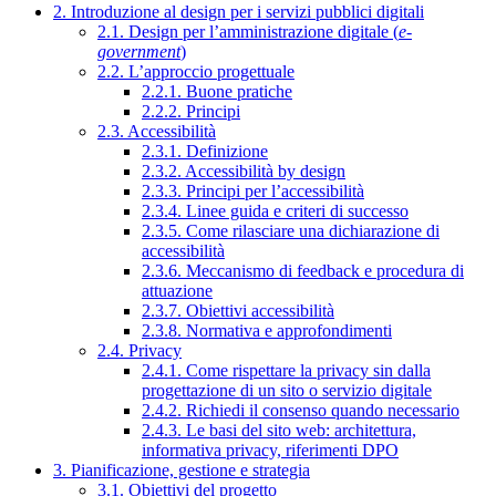
2. Introduzione al design per i servizi pubblici digitali
2.1. Design per l’amministrazione digitale (
e-
government
)
2.2. L’approccio progettuale
2.2.1. Buone pratiche
2.2.2. Principi
2.3. Accessibilità
2.3.1. Definizione
2.3.2. Accessibilità by design
2.3.3. Principi per l’accessibilità
2.3.4. Linee guida e criteri di successo
2.3.5. Come rilasciare una dichiarazione di
accessibilità
2.3.6. Meccanismo di feedback e procedura di
attuazione
2.3.7. Obiettivi accessibilità
2.3.8. Normativa e approfondimenti
2.4. Privacy
2.4.1. Come rispettare la privacy sin dalla
progettazione di un sito o servizio digitale
2.4.2. Richiedi il consenso quando necessario
2.4.3. Le basi del sito web: architettura,
informativa privacy, riferimenti DPO
3. Pianificazione, gestione e strategia
3.1. Obiettivi del progetto