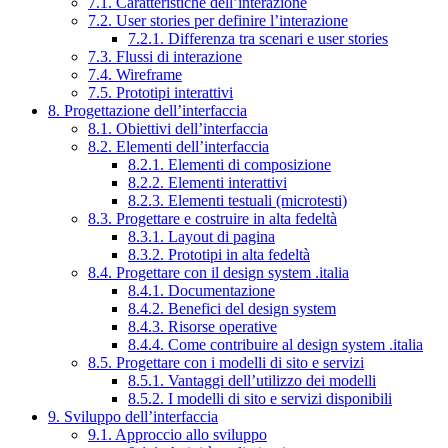
7.1. Caratteristiche dell’interazione
7.2. User stories per definire l’interazione
7.2.1. Differenza tra scenari e user stories
7.3. Flussi di interazione
7.4. Wireframe
7.5. Prototipi interattivi
8. Progettazione dell’interfaccia
8.1. Obiettivi dell’interfaccia
8.2. Elementi dell’interfaccia
8.2.1. Elementi di composizione
8.2.2. Elementi interattivi
8.2.3. Elementi testuali (microtesti)
8.3. Progettare e costruire in alta fedeltà
8.3.1. Layout di pagina
8.3.2. Prototipi in alta fedeltà
8.4. Progettare con il design system .italia
8.4.1. Documentazione
8.4.2. Benefici del design system
8.4.3. Risorse operative
8.4.4. Come contribuire al design system .italia
8.5. Progettare con i modelli di sito e servizi
8.5.1. Vantaggi dell’utilizzo dei modelli
8.5.2. I modelli di sito e servizi disponibili
9. Sviluppo dell’interfaccia
9.1. Approccio allo sviluppo