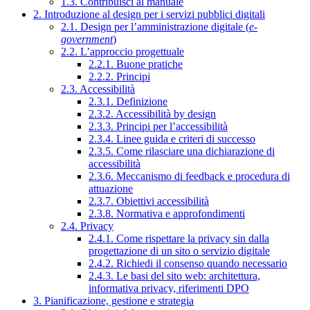
1.3. Contribuisci al manuale
2. Introduzione al design per i servizi pubblici digitali
2.1. Design per l’amministrazione digitale (
e-
government
)
2.2. L’approccio progettuale
2.2.1. Buone pratiche
2.2.2. Principi
2.3. Accessibilità
2.3.1. Definizione
2.3.2. Accessibilità by design
2.3.3. Principi per l’accessibilità
2.3.4. Linee guida e criteri di successo
2.3.5. Come rilasciare una dichiarazione di
accessibilità
2.3.6. Meccanismo di feedback e procedura di
attuazione
2.3.7. Obiettivi accessibilità
2.3.8. Normativa e approfondimenti
2.4. Privacy
2.4.1. Come rispettare la privacy sin dalla
progettazione di un sito o servizio digitale
2.4.2. Richiedi il consenso quando necessario
2.4.3. Le basi del sito web: architettura,
informativa privacy, riferimenti DPO
3. Pianificazione, gestione e strategia