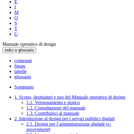
E
I
M
O
S
T
U
Manuale operativo di design
indici e glossario
contenuti
figure
tabelle
glossario
Sommario
1. Scopo, destinatari e uso del Manuale operativo di design
1.1. Versionamento e storico
1.2. Consultazione del manuale
1.3. Contribuisci al manuale
2. Introduzione al design per i servizi pubblici digitali
2.1. Design per l’amministrazione digitale (
e-
government
)