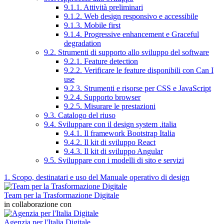
9.1.1. Attività preliminari
9.1.2. Web design responsivo e accessibile
9.1.3. Mobile first
9.1.4. Progressive enhancement e Graceful
degradation
9.2. Strumenti di supporto allo sviluppo del software
9.2.1. Feature detection
9.2.2. Verificare le feature disponibili con Can I
use
9.2.3. Strumenti e risorse per CSS e JavaScript
9.2.4. Supporto browser
9.2.5. Misurare le prestazioni
9.3. Catalogo del riuso
9.4. Sviluppare con il design system .italia
9.4.1. Il framework Bootstrap Italia
9.4.2. Il kit di sviluppo React
9.4.3. Il kit di sviluppo Angular
9.5. Sviluppare con i modelli di sito e servizi
1. Scopo, destinatari e uso del Manuale operativo di design
Team per la Trasformazione Digitale
in collaborazione con
Agenzia per l'Italia Digitale