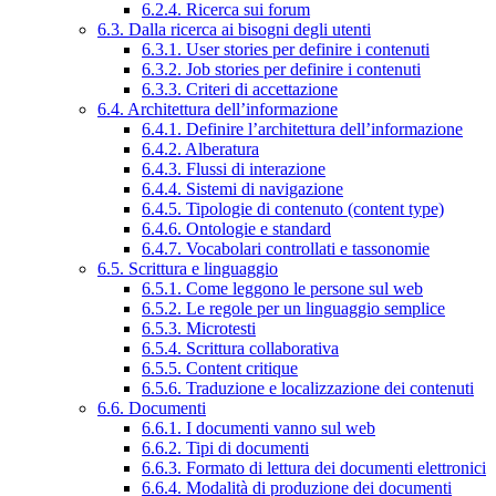
6.2.4. Ricerca sui forum
6.3. Dalla ricerca ai bisogni degli utenti
6.3.1. User stories per definire i contenuti
6.3.2. Job stories per definire i contenuti
6.3.3. Criteri di accettazione
6.4. Architettura dell’informazione
6.4.1. Definire l’architettura dell’informazione
6.4.2. Alberatura
6.4.3. Flussi di interazione
6.4.4. Sistemi di navigazione
6.4.5. Tipologie di contenuto (content type)
6.4.6. Ontologie e standard
6.4.7. Vocabolari controllati e tassonomie
6.5. Scrittura e linguaggio
6.5.1. Come leggono le persone sul web
6.5.2. Le regole per un linguaggio semplice
6.5.3. Microtesti
6.5.4. Scrittura collaborativa
6.5.5. Content critique
6.5.6. Traduzione e localizzazione dei contenuti
6.6. Documenti
6.6.1. I documenti vanno sul web
6.6.2. Tipi di documenti
6.6.3. Formato di lettura dei documenti elettronici
6.6.4. Modalità di produzione dei documenti