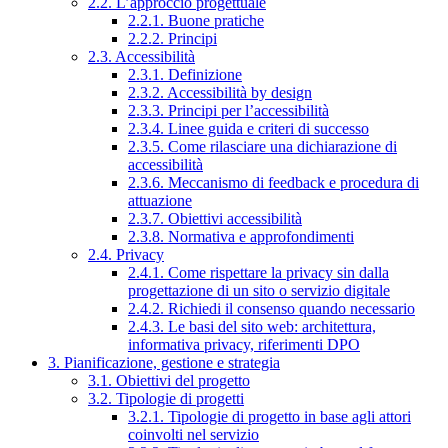
2.2. L’approccio progettuale
2.2.1. Buone pratiche
2.2.2. Principi
2.3. Accessibilità
2.3.1. Definizione
2.3.2. Accessibilità by design
2.3.3. Principi per l’accessibilità
2.3.4. Linee guida e criteri di successo
2.3.5. Come rilasciare una dichiarazione di
accessibilità
2.3.6. Meccanismo di feedback e procedura di
attuazione
2.3.7. Obiettivi accessibilità
2.3.8. Normativa e approfondimenti
2.4. Privacy
2.4.1. Come rispettare la privacy sin dalla
progettazione di un sito o servizio digitale
2.4.2. Richiedi il consenso quando necessario
2.4.3. Le basi del sito web: architettura,
informativa privacy, riferimenti DPO
3. Pianificazione, gestione e strategia
3.1. Obiettivi del progetto
3.2. Tipologie di progetti
3.2.1. Tipologie di progetto in base agli attori
coinvolti nel servizio