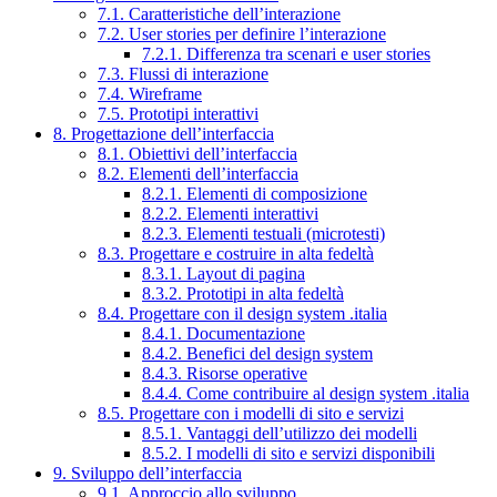
7.1. Caratteristiche dell’interazione
7.2. User stories per definire l’interazione
7.2.1. Differenza tra scenari e user stories
7.3. Flussi di interazione
7.4. Wireframe
7.5. Prototipi interattivi
8. Progettazione dell’interfaccia
8.1. Obiettivi dell’interfaccia
8.2. Elementi dell’interfaccia
8.2.1. Elementi di composizione
8.2.2. Elementi interattivi
8.2.3. Elementi testuali (microtesti)
8.3. Progettare e costruire in alta fedeltà
8.3.1. Layout di pagina
8.3.2. Prototipi in alta fedeltà
8.4. Progettare con il design system .italia
8.4.1. Documentazione
8.4.2. Benefici del design system
8.4.3. Risorse operative
8.4.4. Come contribuire al design system .italia
8.5. Progettare con i modelli di sito e servizi
8.5.1. Vantaggi dell’utilizzo dei modelli
8.5.2. I modelli di sito e servizi disponibili
9. Sviluppo dell’interfaccia
9.1. Approccio allo sviluppo