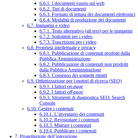
6.6.1. I documenti vanno sul web
6.6.2. Tipi di documenti
6.6.3. Formato di lettura dei documenti elettronici
6.6.4. Modalità di produzione dei documenti
6.7. Immagini e video
6.7.1. Testo alternativo (alt text) per le immagini
6.7.2. Sottotitoli per i video
6.7.3. Trascrizioni per i video
6.8. Proprietà intellettuale e privacy
6.8.1. Pubblicazione di contenuti prodotti dalla
Pubblica Amministrazione
6.8.2. Pubblicazione di contenuti non prodotti
dalla Pubblica Amministrazione
6.8.3. Consenso dei soggetti ritratti
6.9. Ottimizzazione per i motori di ricerca (SEO)
6.9.1. I fattori
on-page
6.9.2. I fattori
off-page
6.9.3. Strumenti di diagnostica SEO: Search
Console
6.10. Gestire i contenuti
6.10.1. L’inventario dei contenuti
6.10.2. Revisionare i contenuti
6.10.3. Migrare i contenuti
6.10.4. Pubblicare i contenuti
7. Progettazione dell’interazione