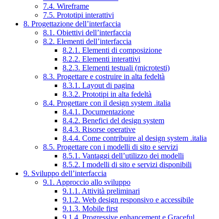
7.4. Wireframe
7.5. Prototipi interattivi
8. Progettazione dell’interfaccia
8.1. Obiettivi dell’interfaccia
8.2. Elementi dell’interfaccia
8.2.1. Elementi di composizione
8.2.2. Elementi interattivi
8.2.3. Elementi testuali (microtesti)
8.3. Progettare e costruire in alta fedeltà
8.3.1. Layout di pagina
8.3.2. Prototipi in alta fedeltà
8.4. Progettare con il design system .italia
8.4.1. Documentazione
8.4.2. Benefici del design system
8.4.3. Risorse operative
8.4.4. Come contribuire al design system .italia
8.5. Progettare con i modelli di sito e servizi
8.5.1. Vantaggi dell’utilizzo dei modelli
8.5.2. I modelli di sito e servizi disponibili
9. Sviluppo dell’interfaccia
9.1. Approccio allo sviluppo
9.1.1. Attività preliminari
9.1.2. Web design responsivo e accessibile
9.1.3. Mobile first
9.1.4. Progressive enhancement e Graceful