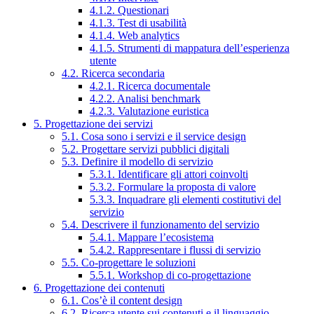
4.1.2. Questionari
4.1.3. Test di usabilità
4.1.4. Web analytics
4.1.5. Strumenti di mappatura dell’esperienza
utente
4.2. Ricerca secondaria
4.2.1. Ricerca documentale
4.2.2. Analisi benchmark
4.2.3. Valutazione euristica
5. Progettazione dei servizi
5.1. Cosa sono i servizi e il service design
5.2. Progettare servizi pubblici digitali
5.3. Definire il modello di servizio
5.3.1. Identificare gli attori coinvolti
5.3.2. Formulare la proposta di valore
5.3.3. Inquadrare gli elementi costitutivi del
servizio
5.4. Descrivere il funzionamento del servizio
5.4.1. Mappare l’ecosistema
5.4.2. Rappresentare i flussi di servizio
5.5. Co-progettare le soluzioni
5.5.1. Workshop di co-progettazione
6. Progettazione dei contenuti
6.1. Cos’è il content design
6.2. Ricerca utente sui contenuti e il linguaggio