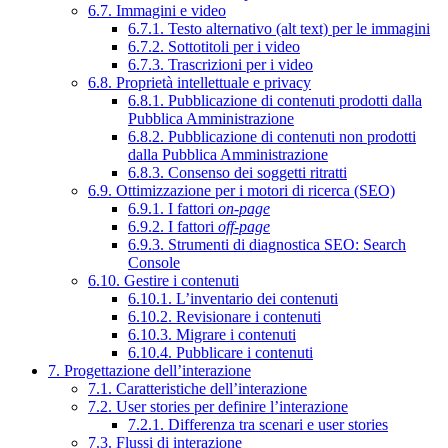
6.7. Immagini e video
6.7.1. Testo alternativo (alt text) per le immagini
6.7.2. Sottotitoli per i video
6.7.3. Trascrizioni per i video
6.8. Proprietà intellettuale e privacy
6.8.1. Pubblicazione di contenuti prodotti dalla
Pubblica Amministrazione
6.8.2. Pubblicazione di contenuti non prodotti
dalla Pubblica Amministrazione
6.8.3. Consenso dei soggetti ritratti
6.9. Ottimizzazione per i motori di ricerca (SEO)
6.9.1. I fattori
on-page
6.9.2. I fattori
off-page
6.9.3. Strumenti di diagnostica SEO: Search
Console
6.10. Gestire i contenuti
6.10.1. L’inventario dei contenuti
6.10.2. Revisionare i contenuti
6.10.3. Migrare i contenuti
6.10.4. Pubblicare i contenuti
7. Progettazione dell’interazione
7.1. Caratteristiche dell’interazione
7.2. User stories per definire l’interazione
7.2.1. Differenza tra scenari e user stories
7.3. Flussi di interazione