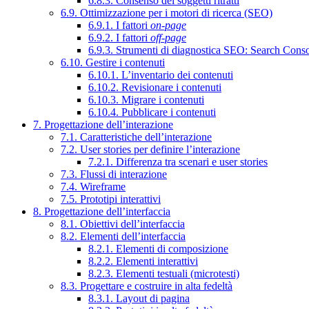
6.8.3. Consenso dei soggetti ritratti
6.9. Ottimizzazione per i motori di ricerca (SEO)
6.9.1. I fattori
on-page
6.9.2. I fattori
off-page
6.9.3. Strumenti di diagnostica SEO: Search Cons
6.10. Gestire i contenuti
6.10.1. L’inventario dei contenuti
6.10.2. Revisionare i contenuti
6.10.3. Migrare i contenuti
6.10.4. Pubblicare i contenuti
7. Progettazione dell’interazione
7.1. Caratteristiche dell’interazione
7.2. User stories per definire l’interazione
7.2.1. Differenza tra scenari e user stories
7.3. Flussi di interazione
7.4. Wireframe
7.5. Prototipi interattivi
8. Progettazione dell’interfaccia
8.1. Obiettivi dell’interfaccia
8.2. Elementi dell’interfaccia
8.2.1. Elementi di composizione
8.2.2. Elementi interattivi
8.2.3. Elementi testuali (microtesti)
8.3. Progettare e costruire in alta fedeltà
8.3.1. Layout di pagina