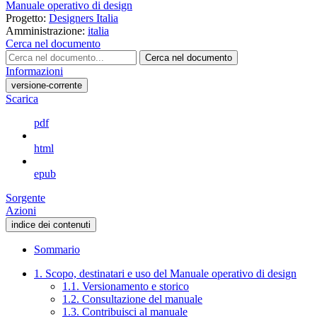
Manuale operativo di design
Progetto:
Designers Italia
Amministrazione:
italia
Cerca nel documento
Cerca nel documento
Informazioni
versione-corrente
Scarica
pdf
html
epub
Sorgente
Azioni
indice dei contenuti
Sommario
1. Scopo, destinatari e uso del Manuale operativo di design
1.1. Versionamento e storico
1.2. Consultazione del manuale
1.3. Contribuisci al manuale