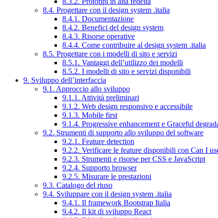
8.3.2. Prototipi in alta fedeltà
8.4. Progettare con il design system .italia
8.4.1. Documentazione
8.4.2. Benefici del design system
8.4.3. Risorse operative
8.4.4. Come contribuire al design system .italia
8.5. Progettare con i modelli di sito e servizi
8.5.1. Vantaggi dell’utilizzo dei modelli
8.5.2. I modelli di sito e servizi disponibili
9. Sviluppo dell’interfaccia
9.1. Approccio allo sviluppo
9.1.1. Attività preliminari
9.1.2. Web design responsivo e accessibile
9.1.3. Mobile first
9.1.4. Progressive enhancement e Graceful degrad
9.2. Strumenti di supporto allo sviluppo del software
9.2.1. Feature detection
9.2.2. Verificare le feature disponibili con Can I us
9.2.3. Strumenti e risorse per CSS e JavaScript
9.2.4. Supporto browser
9.2.5. Misurare le prestazioni
9.3. Catalogo del riuso
9.4. Sviluppare con il design system .italia
9.4.1. Il framework Bootstrap Italia
9.4.2. Il kit di sviluppo React