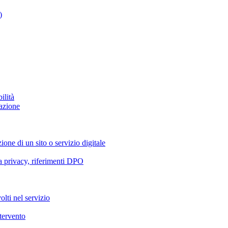
)
ilità
azione
ione di un sito o servizio digitale
va privacy, riferimenti DPO
olti nel servizio
ntervento