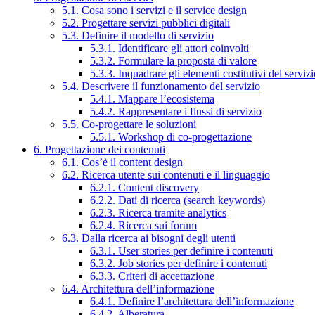
5.1. Cosa sono i servizi e il service design
5.2. Progettare servizi pubblici digitali
5.3. Definire il modello di servizio
5.3.1. Identificare gli attori coinvolti
5.3.2. Formulare la proposta di valore
5.3.3. Inquadrare gli elementi costitutivi del serviz
5.4. Descrivere il funzionamento del servizio
5.4.1. Mappare l’ecosistema
5.4.2. Rappresentare i flussi di servizio
5.5. Co-progettare le soluzioni
5.5.1. Workshop di co-progettazione
6. Progettazione dei contenuti
6.1. Cos’è il content design
6.2. Ricerca utente sui contenuti e il linguaggio
6.2.1. Content discovery
6.2.2. Dati di ricerca (search keywords)
6.2.3. Ricerca tramite analytics
6.2.4. Ricerca sui forum
6.3. Dalla ricerca ai bisogni degli utenti
6.3.1. User stories per definire i contenuti
6.3.2. Job stories per definire i contenuti
6.3.3. Criteri di accettazione
6.4. Architettura dell’informazione
6.4.1. Definire l’architettura dell’informazione
6.4.2. Alberatura