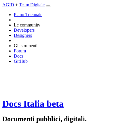
AGID
+
Team Digitale
Piano Triennale
Le community
Developers
Designers
Gli strumenti
Forum
Docs
GitHub
Docs Italia
beta
Documenti pubblici, digitali.