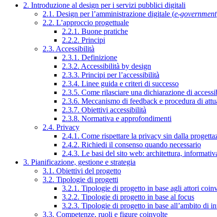
2. Introduzione al design per i servizi pubblici digitali
2.1. Design per l’amministrazione digitale (
e-government
2.2. L’approccio progettuale
2.2.1. Buone pratiche
2.2.2. Principi
2.3. Accessibilità
2.3.1. Definizione
2.3.2. Accessibilità by design
2.3.3. Principi per l’accessibilità
2.3.4. Linee guida e criteri di successo
2.3.5. Come rilasciare una dichiarazione di accessib
2.3.6. Meccanismo di feedback e procedura di attu
2.3.7. Obiettivi accessibilità
2.3.8. Normativa e approfondimenti
2.4. Privacy
2.4.1. Come rispettare la privacy sin dalla progettaz
2.4.2. Richiedi il consenso quando necessario
2.4.3. Le basi del sito web: architettura, informati
3. Pianificazione, gestione e strategia
3.1. Obiettivi del progetto
3.2. Tipologie di progetti
3.2.1. Tipologie di progetto in base agli attori coinv
3.2.2. Tipologie di progetto in base al focus
3.2.3. Tipologie di progetto in base all’ambito di i
3.3. Competenze, ruoli e figure coinvolte