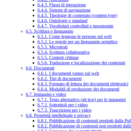
6.4.3. Flussi di interazione
6.4.4. Sistemi di navigazione
6.4.5. Tipologie di contenuto (content type)
6.4.6. Ontologie e standard
6.4.7. Vocabolari controllati e tassonomie
6.5. Scrittura e linguaggio
6.5.1. Come leggono le persone sul web
6.5.2. Le regole per un linguaggio semplice
6.5.3. Microtesti
6.5.4. Scrittura collaborativa
6.5.5. Content critique
6.5.6. Traduzione e localizzazione dei contenuti
6.6. Documenti
6.6.1. I documenti vanno sul web
6.6.2. Tipi di documenti
6.6.3. Formato di lettura dei documenti elettronici
6.6.4. Modalità di produzione dei documenti
6.7. Immagini e video
6.7.1. Testo alternativo (alt text) per le immagini
6.7.2. Sottotitoli per i video
6.7.3. Trascrizioni per i video
6.8. Proprietà intellettuale e privacy
6.8.1. Pubblicazione di contenuti prodotti dalla P
6.8.2. Pubblicazione di contenuti non prodotti dal