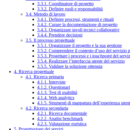
3.3.1. Coordinatore di progetto
3.3.2. Definire ruoli e responsabilità
3.4. Metodo di lavoro
3.4.1. Definire processi, strumenti e rituali
3.4.2. Curare la documentazione di progetto
3.4.3. Organizzare tavoli tecnici collaborativi
3.4.4. Prendere decisioni
3.5. Il processo progettuale
3.5.1. Organizzare il progetto e la sua gestione
3.5.2. Comprendere il contesto d’uso del servizio 
3.5.3. Progettare i processi e i
touchpoint
del servi
3.5.4. Realizzare l’interfaccia utente del servizio
3.5.5. Validare la soluzione ottenuta
4. Ricerca progettuale
4.1. Ricerca primaria
4.1.1. Interviste
4.1.2. Questionari
4.1.3. Test di usabilità
4.1.4. Web analytics
4.1.5. Strumenti di mappatura dell’esperienza uten
4.2. Ricerca secondaria
4.2.1. Ricerca documentale
4.2.2. Analisi benchmark
4.2.3. Valutazione euristica
5. Progettazione dei servizi