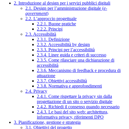
2. Introduzione al design per i servizi pubblici digitali
2.1. Design per l’amministrazione digitale (
e-
government
)
2.2. L’approccio progettuale
2.2.1. Buone pratiche
2.2.2. Principi
2.3. Accessibilità
2.3.1. Definizione
2.3.2. Accessibilità by design
2.3.3. Principi per l’accessibilità
2.3.4. Linee guida e criteri di successo
2.3.5. Come rilasciare una dichiarazione di
accessibilità
2.3.6. Meccanismo di feedback e procedura di
attuazione
2.3.7. Obiettivi accessibilità
2.3.8. Normativa e approfondimenti
2.4. Privacy
2.4.1. Come rispettare la privacy sin dalla
progettazione di un sito o servizio digitale
2.4.2. Richiedi il consenso quando necessario
2.4.3. Le basi del sito web: architettura,
informativa privacy, riferimenti DPO
3. Pianificazione, gestione e strategia
3.1. Obiettivi del progetto