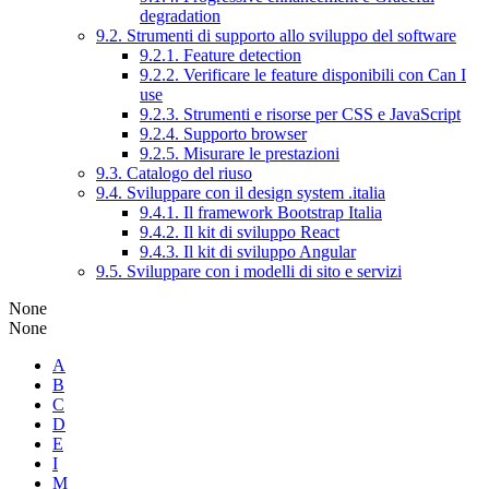
degradation
9.2. Strumenti di supporto allo sviluppo del software
9.2.1. Feature detection
9.2.2. Verificare le feature disponibili con Can I
use
9.2.3. Strumenti e risorse per CSS e JavaScript
9.2.4. Supporto browser
9.2.5. Misurare le prestazioni
9.3. Catalogo del riuso
9.4. Sviluppare con il design system .italia
9.4.1. Il framework Bootstrap Italia
9.4.2. Il kit di sviluppo React
9.4.3. Il kit di sviluppo Angular
9.5. Sviluppare con i modelli di sito e servizi
None
None
A
B
C
D
E
I
M