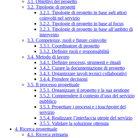
3.1. Obiettivi del progetto
3.2. Tipologie di progetti
3.2.1. Tipologie di progetto in base agli attori
coinvolti nel servizio
3.2.2. Tipologie di progetto in base al focus
3.2.3. Tipologie di progetto in base all’ambito di
intervento
3.3. Competenze, ruoli e figure coinvolte
3.3.1. Coordinatore di progetto
3.3.2. Definire ruoli e responsabilità
3.4. Metodo di lavoro
3.4.1. Definire processi, strumenti e rituali
3.4.2. Curare la documentazione di progetto
3.4.3. Organizzare tavoli tecnici collaborativi
3.4.4. Prendere decisioni
3.5. Il processo progettuale
3.5.1. Organizzare il progetto e la sua gestione
3.5.2. Comprendere il contesto d’uso del servizio
pubblico
3.5.3. Progettare i processi e i
touchpoint
del
servizio
3.5.4. Realizzare l’interfaccia utente del servizio
3.5.5. Validare la soluzione ottenuta
4. Ricerca progettuale
4.1. Ricerca primaria