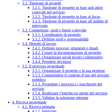
3.2. Tipologie di progetti
3.2.1. Tipologie di progetto in base agli attori
coinvolti nel servizio
3.2.2. Tipologie di progetto in base al focus
3.2.3. Tipologie di progetto in base all’ambito di
intervento
3.3. Competenze, ruoli e figure coinvolte
3.3.1. Coordinatore di progetto
3.3.2. Definire ruoli e responsabilità
3.4. Metodo di lavoro
3.4.1. Definire processi, strumenti e rituali
3.4.2. Curare la documentazione di progetto
3.4.3. Organizzare tavoli tecnici collaborativi
3.4.4. Prendere decisioni
3.5. Il processo progettuale
3.5.1. Organizzare il progetto e la sua gestione
3.5.2. Comprendere il contesto d’uso del servizio
pubblico
3.5.3. Progettare i processi e i
touchpoint
del
servizio
3.5.4. Realizzare l’interfaccia utente del servizio
3.5.5. Validare la soluzione ottenuta
4. Ricerca progettuale
4.1. Ricerca primaria
4.1.1. Interviste