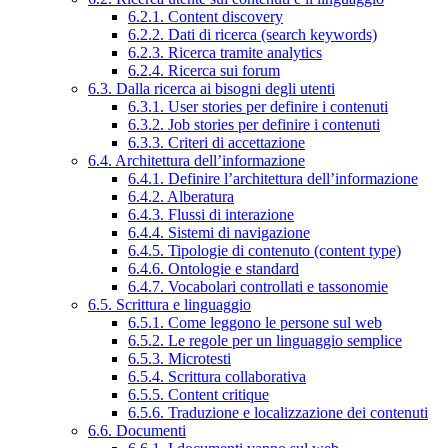
6.2.1. Content discovery
6.2.2. Dati di ricerca (search keywords)
6.2.3. Ricerca tramite analytics
6.2.4. Ricerca sui forum
6.3. Dalla ricerca ai bisogni degli utenti
6.3.1. User stories per definire i contenuti
6.3.2. Job stories per definire i contenuti
6.3.3. Criteri di accettazione
6.4. Architettura dell’informazione
6.4.1. Definire l’architettura dell’informazione
6.4.2. Alberatura
6.4.3. Flussi di interazione
6.4.4. Sistemi di navigazione
6.4.5. Tipologie di contenuto (content type)
6.4.6. Ontologie e standard
6.4.7. Vocabolari controllati e tassonomie
6.5. Scrittura e linguaggio
6.5.1. Come leggono le persone sul web
6.5.2. Le regole per un linguaggio semplice
6.5.3. Microtesti
6.5.4. Scrittura collaborativa
6.5.5. Content critique
6.5.6. Traduzione e localizzazione dei contenuti
6.6. Documenti