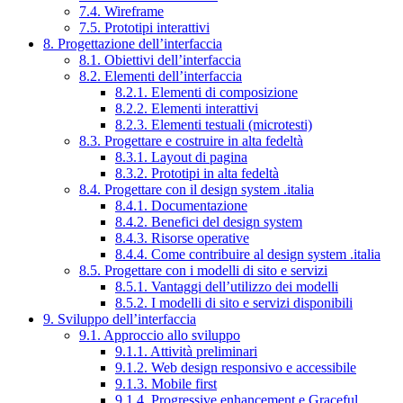
7.4. Wireframe
7.5. Prototipi interattivi
8. Progettazione dell’interfaccia
8.1. Obiettivi dell’interfaccia
8.2. Elementi dell’interfaccia
8.2.1. Elementi di composizione
8.2.2. Elementi interattivi
8.2.3. Elementi testuali (microtesti)
8.3. Progettare e costruire in alta fedeltà
8.3.1. Layout di pagina
8.3.2. Prototipi in alta fedeltà
8.4. Progettare con il design system .italia
8.4.1. Documentazione
8.4.2. Benefici del design system
8.4.3. Risorse operative
8.4.4. Come contribuire al design system .italia
8.5. Progettare con i modelli di sito e servizi
8.5.1. Vantaggi dell’utilizzo dei modelli
8.5.2. I modelli di sito e servizi disponibili
9. Sviluppo dell’interfaccia
9.1. Approccio allo sviluppo
9.1.1. Attività preliminari
9.1.2. Web design responsivo e accessibile
9.1.3. Mobile first
9.1.4. Progressive enhancement e Graceful