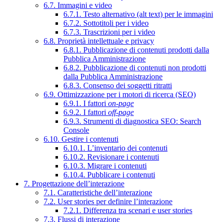
6.7. Immagini e video
6.7.1. Testo alternativo (alt text) per le immagini
6.7.2. Sottotitoli per i video
6.7.3. Trascrizioni per i video
6.8. Proprietà intellettuale e privacy
6.8.1. Pubblicazione di contenuti prodotti dalla
Pubblica Amministrazione
6.8.2. Pubblicazione di contenuti non prodotti
dalla Pubblica Amministrazione
6.8.3. Consenso dei soggetti ritratti
6.9. Ottimizzazione per i motori di ricerca (SEO)
6.9.1. I fattori
on-page
6.9.2. I fattori
off-page
6.9.3. Strumenti di diagnostica SEO: Search
Console
6.10. Gestire i contenuti
6.10.1. L’inventario dei contenuti
6.10.2. Revisionare i contenuti
6.10.3. Migrare i contenuti
6.10.4. Pubblicare i contenuti
7. Progettazione dell’interazione
7.1. Caratteristiche dell’interazione
7.2. User stories per definire l’interazione
7.2.1. Differenza tra scenari e user stories
7.3. Flussi di interazione