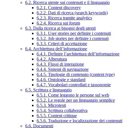
6.2. Ricerca utente sui contenuti e il linguaggio
6.2.1. Content discovery
6.2.2. Dati di ricerca (search keywords)
6.2.3. Ricerca tramite analytics
6.2.4. Ricerca sui forum
6.3. Dalla ricerca ai bisogni degli utenti
6.3.1. User stories per definire i contenuti
6.3.2. Job stories per definire i contenuti
6.3.3. Criteri di accettazione
6.4. Architettura dell’informazione
6.4.1. Definire l’architettura dell’informazione
6.4.2. Alberatura
6.4.3. Flussi di interazione
6.4.4. Sistemi di navigazione
6.4.5. Tipologie di contenuto (content type)
6.4.6. Ontologie e standard
6.4.7. Vocabolari controllati e tassonomie
6.5. Scrittura e linguaggio
6.5.1. Come leggono le persone sul web
6.5.2. Le regole per un linguaggio semplice
6.5.3. Microtesti
6.5.4. Scrittura collaborativa
6.5.5. Content critique
6.5.6. Traduzione e localizzazione dei contenuti
6.6. Documenti