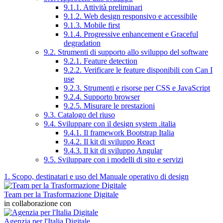
9.1.1. Attività preliminari
9.1.2. Web design responsivo e accessibile
9.1.3. Mobile first
9.1.4. Progressive enhancement e Graceful
degradation
9.2. Strumenti di supporto allo sviluppo del software
9.2.1. Feature detection
9.2.2. Verificare le feature disponibili con Can I
use
9.2.3. Strumenti e risorse per CSS e JavaScript
9.2.4. Supporto browser
9.2.5. Misurare le prestazioni
9.3. Catalogo del riuso
9.4. Sviluppare con il design system .italia
9.4.1. Il framework Bootstrap Italia
9.4.2. Il kit di sviluppo React
9.4.3. Il kit di sviluppo Angular
9.5. Sviluppare con i modelli di sito e servizi
1. Scopo, destinatari e uso del Manuale operativo di design
Team per la Trasformazione Digitale
in collaborazione con
Agenzia per l'Italia Digitale