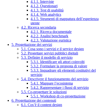
4.1.1. Interviste
4.1.2. Questionari
4.1.3. Test di usabilità
4.1.4. Web analytics
4.1.5. Strumenti di mappatura dell’esperienza
utente
4.2. Ricerca secondaria
4.2.1. Ricerca documentale
4.2.2. Analisi benchmark
4.2.3. Valutazione euristica
5. Progettazione dei servizi
5.1. Cosa sono i servizi e il service design
5.2. Progettare servizi pubblici digitali
5.3. Definire il modello di servizio
5.3.1. Identificare gli attori coinvolti
5.3.2. Formulare la proposta di valore
5.3.3. Inquadrare gli elementi costitutivi del
servizio
5.4. Descrivere il funzionamento del servizio
5.4.1. Mappare l’ecosistema
5.4.2. Rappresentare i flussi di servizio
5.5. Co-progettare le soluzioni
5.5.1. Workshop di co-progettazione
6. Progettazione dei contenuti
6.1. Cos’è il content design