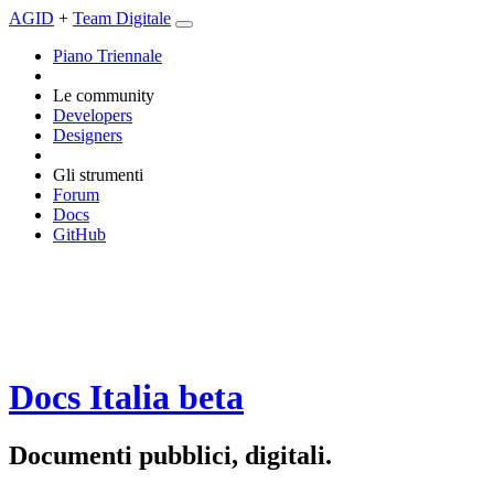
AGID
+
Team Digitale
Piano Triennale
Le community
Developers
Designers
Gli strumenti
Forum
Docs
GitHub
Docs Italia
beta
Documenti pubblici, digitali.