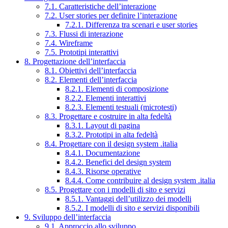
7.1. Caratteristiche dell’interazione
7.2. User stories per definire l’interazione
7.2.1. Differenza tra scenari e user stories
7.3. Flussi di interazione
7.4. Wireframe
7.5. Prototipi interattivi
8. Progettazione dell’interfaccia
8.1. Obiettivi dell’interfaccia
8.2. Elementi dell’interfaccia
8.2.1. Elementi di composizione
8.2.2. Elementi interattivi
8.2.3. Elementi testuali (microtesti)
8.3. Progettare e costruire in alta fedeltà
8.3.1. Layout di pagina
8.3.2. Prototipi in alta fedeltà
8.4. Progettare con il design system .italia
8.4.1. Documentazione
8.4.2. Benefici del design system
8.4.3. Risorse operative
8.4.4. Come contribuire al design system .italia
8.5. Progettare con i modelli di sito e servizi
8.5.1. Vantaggi dell’utilizzo dei modelli
8.5.2. I modelli di sito e servizi disponibili
9. Sviluppo dell’interfaccia
9.1. Approccio allo sviluppo