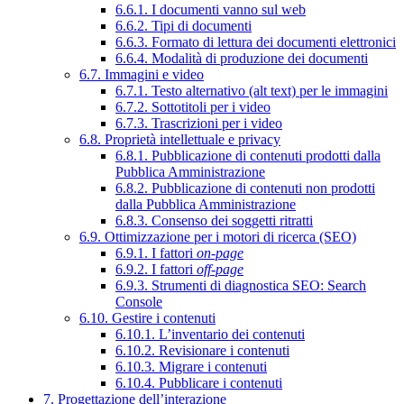
6.6.1. I documenti vanno sul web
6.6.2. Tipi di documenti
6.6.3. Formato di lettura dei documenti elettronici
6.6.4. Modalità di produzione dei documenti
6.7. Immagini e video
6.7.1. Testo alternativo (alt text) per le immagini
6.7.2. Sottotitoli per i video
6.7.3. Trascrizioni per i video
6.8. Proprietà intellettuale e privacy
6.8.1. Pubblicazione di contenuti prodotti dalla
Pubblica Amministrazione
6.8.2. Pubblicazione di contenuti non prodotti
dalla Pubblica Amministrazione
6.8.3. Consenso dei soggetti ritratti
6.9. Ottimizzazione per i motori di ricerca (SEO)
6.9.1. I fattori
on-page
6.9.2. I fattori
off-page
6.9.3. Strumenti di diagnostica SEO: Search
Console
6.10. Gestire i contenuti
6.10.1. L’inventario dei contenuti
6.10.2. Revisionare i contenuti
6.10.3. Migrare i contenuti
6.10.4. Pubblicare i contenuti
7. Progettazione dell’interazione