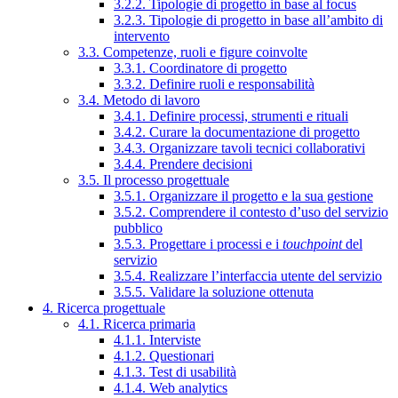
3.2.2. Tipologie di progetto in base al focus
3.2.3. Tipologie di progetto in base all’ambito di
intervento
3.3. Competenze, ruoli e figure coinvolte
3.3.1. Coordinatore di progetto
3.3.2. Definire ruoli e responsabilità
3.4. Metodo di lavoro
3.4.1. Definire processi, strumenti e rituali
3.4.2. Curare la documentazione di progetto
3.4.3. Organizzare tavoli tecnici collaborativi
3.4.4. Prendere decisioni
3.5. Il processo progettuale
3.5.1. Organizzare il progetto e la sua gestione
3.5.2. Comprendere il contesto d’uso del servizio
pubblico
3.5.3. Progettare i processi e i
touchpoint
del
servizio
3.5.4. Realizzare l’interfaccia utente del servizio
3.5.5. Validare la soluzione ottenuta
4. Ricerca progettuale
4.1. Ricerca primaria
4.1.1. Interviste
4.1.2. Questionari
4.1.3. Test di usabilità
4.1.4. Web analytics