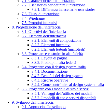
7.1. Caratteristiche dell’interazione
7.2. User stories per definire l’interazione
7.2.1. Differenza tra scenari e user stories
7.3. Flussi di interazione
7.4. Wireframe
7.5. Prototipi interattivi
8. Progettazione dell’interfaccia
8.1. Obiettivi dell’interfaccia
8.2. Elementi dell’interfaccia
8.2.1. Elementi di composizione
8.2.2. Elementi interattivi
8.2.3. Elementi testuali (microtesti)
8.3. Progettare e costruire in alta fedeltà
8.3.1. Layout di pagina
8.3.2. Prototipi in alta fedeltà
8.4. Progettare con il design system .italia
8.4.1. Documentazione
8.4.2. Benefici del design system
8.4.3. Risorse operative
8.4.4. Come contribuire al design system .italia
8.5. Progettare con i modelli di sito e servizi
8.5.1. Vantaggi dell’utilizzo dei modelli
8.5.2. I modelli di sito e servizi disponibili
9. Sviluppo dell’interfaccia
9.1. Approccio allo sviluppo