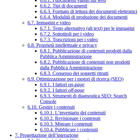
6.6.1. I documenti vanno sul web
6.6.2. Tipi di documenti
6.6.3. Formato di lettura dei documenti elettronici
6.6.4. Modalità di produzione dei documenti
6.7. Immagini e video
6.7.1. Testo alternativo (alt text) per le immagini
6.7.2. Sottotitoli per i video
6.7.3. Trascrizioni per i video
6.8. Proprietà intellettuale e privacy
6.8.1. Pubblicazione di contenuti prodotti dalla
Pubblica Amministrazione
6.8.2. Pubblicazione di contenuti non prodotti
dalla Pubblica Amministrazione
6.8.3. Consenso dei soggetti ritratti
6.9. Ottimizzazione per i motori di ricerca (SEO)
6.9.1. I fattori
on-page
6.9.2. I fattori
off-page
6.9.3. Strumenti di diagnostica SEO: Search
Console
6.10. Gestire i contenuti
6.10.1. L’inventario dei contenuti
6.10.2. Revisionare i contenuti
6.10.3. Migrare i contenuti
6.10.4. Pubblicare i contenuti
7. Progettazione dell’interazione