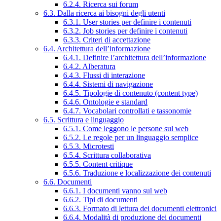
6.2.4. Ricerca sui forum
6.3. Dalla ricerca ai bisogni degli utenti
6.3.1. User stories per definire i contenuti
6.3.2. Job stories per definire i contenuti
6.3.3. Criteri di accettazione
6.4. Architettura dell’informazione
6.4.1. Definire l’architettura dell’informazione
6.4.2. Alberatura
6.4.3. Flussi di interazione
6.4.4. Sistemi di navigazione
6.4.5. Tipologie di contenuto (content type)
6.4.6. Ontologie e standard
6.4.7. Vocabolari controllati e tassonomie
6.5. Scrittura e linguaggio
6.5.1. Come leggono le persone sul web
6.5.2. Le regole per un linguaggio semplice
6.5.3. Microtesti
6.5.4. Scrittura collaborativa
6.5.5. Content critique
6.5.6. Traduzione e localizzazione dei contenuti
6.6. Documenti
6.6.1. I documenti vanno sul web
6.6.2. Tipi di documenti
6.6.3. Formato di lettura dei documenti elettronici
6.6.4. Modalità di produzione dei documenti