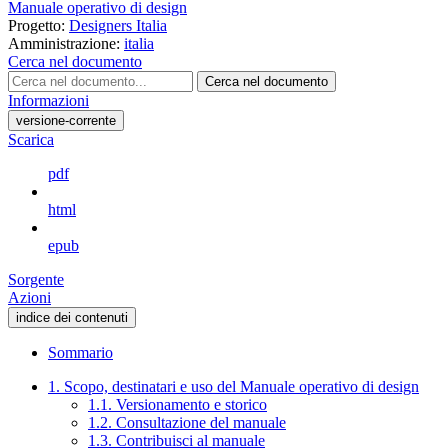
Manuale operativo di design
Progetto:
Designers Italia
Amministrazione:
italia
Cerca nel documento
Cerca nel documento
Informazioni
versione-corrente
Scarica
pdf
html
epub
Sorgente
Azioni
indice dei contenuti
Sommario
1. Scopo, destinatari e uso del Manuale operativo di design
1.1. Versionamento e storico
1.2. Consultazione del manuale
1.3. Contribuisci al manuale