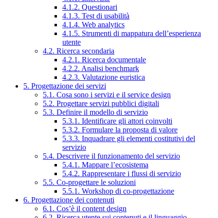
4.1.2. Questionari
4.1.3. Test di usabilità
4.1.4. Web analytics
4.1.5. Strumenti di mappatura dell’esperienza
utente
4.2. Ricerca secondaria
4.2.1. Ricerca documentale
4.2.2. Analisi benchmark
4.2.3. Valutazione euristica
5. Progettazione dei servizi
5.1. Cosa sono i servizi e il service design
5.2. Progettare servizi pubblici digitali
5.3. Definire il modello di servizio
5.3.1. Identificare gli attori coinvolti
5.3.2. Formulare la proposta di valore
5.3.3. Inquadrare gli elementi costitutivi del
servizio
5.4. Descrivere il funzionamento del servizio
5.4.1. Mappare l’ecosistema
5.4.2. Rappresentare i flussi di servizio
5.5. Co-progettare le soluzioni
5.5.1. Workshop di co-progettazione
6. Progettazione dei contenuti
6.1. Cos’è il content design
6.2. Ricerca utente sui contenuti e il linguaggio