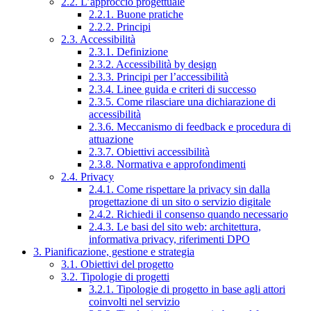
2.2. L’approccio progettuale
2.2.1. Buone pratiche
2.2.2. Principi
2.3. Accessibilità
2.3.1. Definizione
2.3.2. Accessibilità by design
2.3.3. Principi per l’accessibilità
2.3.4. Linee guida e criteri di successo
2.3.5. Come rilasciare una dichiarazione di
accessibilità
2.3.6. Meccanismo di feedback e procedura di
attuazione
2.3.7. Obiettivi accessibilità
2.3.8. Normativa e approfondimenti
2.4. Privacy
2.4.1. Come rispettare la privacy sin dalla
progettazione di un sito o servizio digitale
2.4.2. Richiedi il consenso quando necessario
2.4.3. Le basi del sito web: architettura,
informativa privacy, riferimenti DPO
3. Pianificazione, gestione e strategia
3.1. Obiettivi del progetto
3.2. Tipologie di progetti
3.2.1. Tipologie di progetto in base agli attori
coinvolti nel servizio