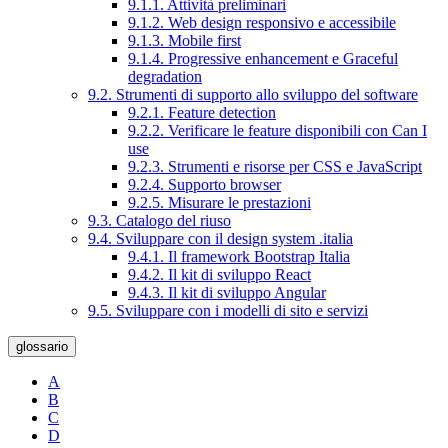
9.1.1. Attività preliminari
9.1.2. Web design responsivo e accessibile
9.1.3. Mobile first
9.1.4. Progressive enhancement e Graceful
degradation
9.2. Strumenti di supporto allo sviluppo del software
9.2.1. Feature detection
9.2.2. Verificare le feature disponibili con Can I
use
9.2.3. Strumenti e risorse per CSS e JavaScript
9.2.4. Supporto browser
9.2.5. Misurare le prestazioni
9.3. Catalogo del riuso
9.4. Sviluppare con il design system .italia
9.4.1. Il framework Bootstrap Italia
9.4.2. Il kit di sviluppo React
9.4.3. Il kit di sviluppo Angular
9.5. Sviluppare con i modelli di sito e servizi
glossario
A
B
C
D