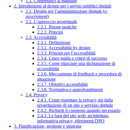
1.3. Contribuisci al manuale
2. Introduzione al design per i servizi pubblici digitali
2.1. Design per l’amministrazione digitale (
e-
government
)
2.2. L’approccio progettuale
2.2.1. Buone pratiche
2.2.2. Principi
2.3. Accessibilità
2.3.1. Definizione
2.3.2. Accessibilità by design
2.3.3. Principi per l’accessibilità
2.3.4. Linee guida e criteri di successo
2.3.5. Come rilasciare una dichiarazione di
accessibilità
2.3.6. Meccanismo di feedback e procedura di
attuazione
2.3.7. Obiettivi accessibilità
2.3.8. Normativa e approfondimenti
2.4. Privacy
2.4.1. Come rispettare la privacy sin dalla
progettazione di un sito o servizio digitale
2.4.2. Richiedi il consenso quando necessario
2.4.3. Le basi del sito web: architettura,
informativa privacy, riferimenti DPO
3. Pianificazione, gestione e strategia