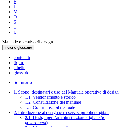
E
I
M
O
S
T
U
Manuale operativo di design
indici e glossario
contenuti
figure
tabelle
glossario
Sommario
1. Scopo, destinatari e uso del Manuale operativo di design
1.1. Versionamento e storico
1.2. Consultazione del manuale
1.3. Contribuisci al manuale
2. Introduzione al design per i servizi pubblici digitali
2.1. Design per l’amministrazione digitale (
e-
government
)