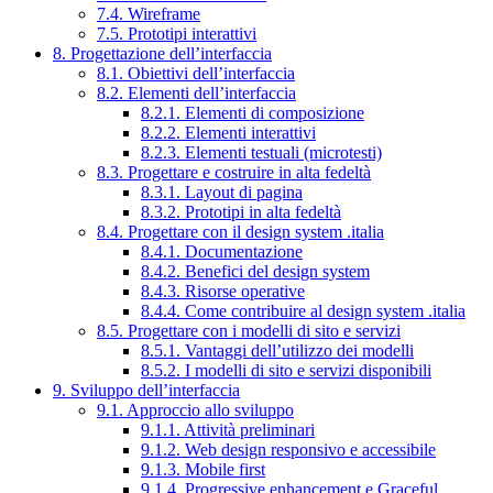
7.4. Wireframe
7.5. Prototipi interattivi
8. Progettazione dell’interfaccia
8.1. Obiettivi dell’interfaccia
8.2. Elementi dell’interfaccia
8.2.1. Elementi di composizione
8.2.2. Elementi interattivi
8.2.3. Elementi testuali (microtesti)
8.3. Progettare e costruire in alta fedeltà
8.3.1. Layout di pagina
8.3.2. Prototipi in alta fedeltà
8.4. Progettare con il design system .italia
8.4.1. Documentazione
8.4.2. Benefici del design system
8.4.3. Risorse operative
8.4.4. Come contribuire al design system .italia
8.5. Progettare con i modelli di sito e servizi
8.5.1. Vantaggi dell’utilizzo dei modelli
8.5.2. I modelli di sito e servizi disponibili
9. Sviluppo dell’interfaccia
9.1. Approccio allo sviluppo
9.1.1. Attività preliminari
9.1.2. Web design responsivo e accessibile
9.1.3. Mobile first
9.1.4. Progressive enhancement e Graceful