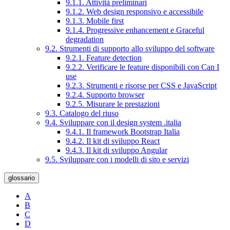
9.1.1. Attività preliminari
9.1.2. Web design responsivo e accessibile
9.1.3. Mobile first
9.1.4. Progressive enhancement e Graceful
degradation
9.2. Strumenti di supporto allo sviluppo del software
9.2.1. Feature detection
9.2.2. Verificare le feature disponibili con Can I
use
9.2.3. Strumenti e risorse per CSS e JavaScript
9.2.4. Supporto browser
9.2.5. Misurare le prestazioni
9.3. Catalogo del riuso
9.4. Sviluppare con il design system .italia
9.4.1. Il framework Bootstrap Italia
9.4.2. Il kit di sviluppo React
9.4.3. Il kit di sviluppo Angular
9.5. Sviluppare con i modelli di sito e servizi
glossario
A
B
C
D