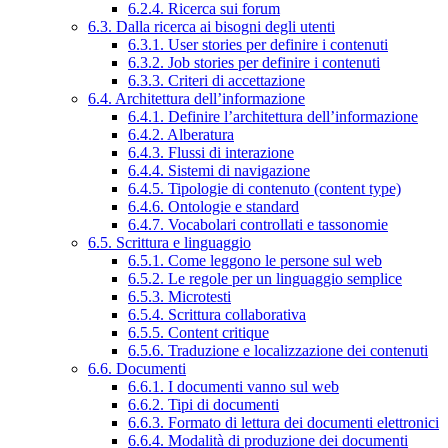
6.2.4. Ricerca sui forum
6.3. Dalla ricerca ai bisogni degli utenti
6.3.1. User stories per definire i contenuti
6.3.2. Job stories per definire i contenuti
6.3.3. Criteri di accettazione
6.4. Architettura dell’informazione
6.4.1. Definire l’architettura dell’informazione
6.4.2. Alberatura
6.4.3. Flussi di interazione
6.4.4. Sistemi di navigazione
6.4.5. Tipologie di contenuto (content type)
6.4.6. Ontologie e standard
6.4.7. Vocabolari controllati e tassonomie
6.5. Scrittura e linguaggio
6.5.1. Come leggono le persone sul web
6.5.2. Le regole per un linguaggio semplice
6.5.3. Microtesti
6.5.4. Scrittura collaborativa
6.5.5. Content critique
6.5.6. Traduzione e localizzazione dei contenuti
6.6. Documenti
6.6.1. I documenti vanno sul web
6.6.2. Tipi di documenti
6.6.3. Formato di lettura dei documenti elettronici
6.6.4. Modalità di produzione dei documenti