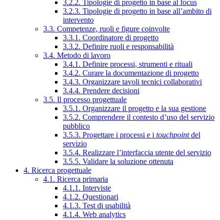
3.2.2. Tipologie di progetto in base al focus
3.2.3. Tipologie di progetto in base all’ambito di
intervento
3.3. Competenze, ruoli e figure coinvolte
3.3.1. Coordinatore di progetto
3.3.2. Definire ruoli e responsabilità
3.4. Metodo di lavoro
3.4.1. Definire processi, strumenti e rituali
3.4.2. Curare la documentazione di progetto
3.4.3. Organizzare tavoli tecnici collaborativi
3.4.4. Prendere decisioni
3.5. Il processo progettuale
3.5.1. Organizzare il progetto e la sua gestione
3.5.2. Comprendere il contesto d’uso del servizio
pubblico
3.5.3. Progettare i processi e i
touchpoint
del
servizio
3.5.4. Realizzare l’interfaccia utente del servizio
3.5.5. Validare la soluzione ottenuta
4. Ricerca progettuale
4.1. Ricerca primaria
4.1.1. Interviste
4.1.2. Questionari
4.1.3. Test di usabilità
4.1.4. Web analytics