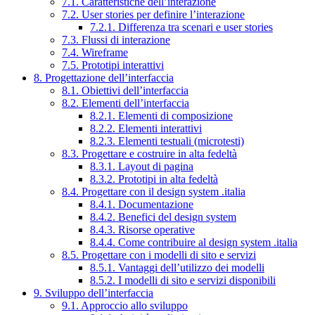
7.1. Caratteristiche dell’interazione
7.2. User stories per definire l’interazione
7.2.1. Differenza tra scenari e user stories
7.3. Flussi di interazione
7.4. Wireframe
7.5. Prototipi interattivi
8. Progettazione dell’interfaccia
8.1. Obiettivi dell’interfaccia
8.2. Elementi dell’interfaccia
8.2.1. Elementi di composizione
8.2.2. Elementi interattivi
8.2.3. Elementi testuali (microtesti)
8.3. Progettare e costruire in alta fedeltà
8.3.1. Layout di pagina
8.3.2. Prototipi in alta fedeltà
8.4. Progettare con il design system .italia
8.4.1. Documentazione
8.4.2. Benefici del design system
8.4.3. Risorse operative
8.4.4. Come contribuire al design system .italia
8.5. Progettare con i modelli di sito e servizi
8.5.1. Vantaggi dell’utilizzo dei modelli
8.5.2. I modelli di sito e servizi disponibili
9. Sviluppo dell’interfaccia
9.1. Approccio allo sviluppo