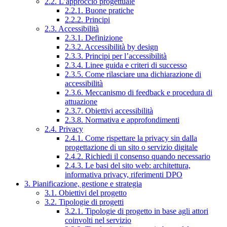
2.2. L’approccio progettuale
2.2.1. Buone pratiche
2.2.2. Principi
2.3. Accessibilità
2.3.1. Definizione
2.3.2. Accessibilità by design
2.3.3. Principi per l’accessibilità
2.3.4. Linee guida e criteri di successo
2.3.5. Come rilasciare una dichiarazione di
accessibilità
2.3.6. Meccanismo di feedback e procedura di
attuazione
2.3.7. Obiettivi accessibilità
2.3.8. Normativa e approfondimenti
2.4. Privacy
2.4.1. Come rispettare la privacy sin dalla
progettazione di un sito o servizio digitale
2.4.2. Richiedi il consenso quando necessario
2.4.3. Le basi del sito web: architettura,
informativa privacy, riferimenti DPO
3. Pianificazione, gestione e strategia
3.1. Obiettivi del progetto
3.2. Tipologie di progetti
3.2.1. Tipologie di progetto in base agli attori
coinvolti nel servizio