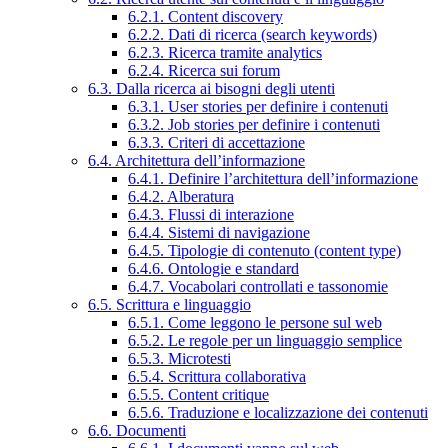
6.2.1. Content discovery
6.2.2. Dati di ricerca (search keywords)
6.2.3. Ricerca tramite analytics
6.2.4. Ricerca sui forum
6.3. Dalla ricerca ai bisogni degli utenti
6.3.1. User stories per definire i contenuti
6.3.2. Job stories per definire i contenuti
6.3.3. Criteri di accettazione
6.4. Architettura dell’informazione
6.4.1. Definire l’architettura dell’informazione
6.4.2. Alberatura
6.4.3. Flussi di interazione
6.4.4. Sistemi di navigazione
6.4.5. Tipologie di contenuto (content type)
6.4.6. Ontologie e standard
6.4.7. Vocabolari controllati e tassonomie
6.5. Scrittura e linguaggio
6.5.1. Come leggono le persone sul web
6.5.2. Le regole per un linguaggio semplice
6.5.3. Microtesti
6.5.4. Scrittura collaborativa
6.5.5. Content critique
6.5.6. Traduzione e localizzazione dei contenuti
6.6. Documenti