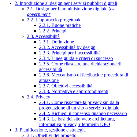
2. Introduzione al design per i servizi pubblici digitali
2.1. Design per l’amministrazione digitale (
e-
government
)
2.2. L’approccio progettuale
2.2.1. Buone pratiche
2.2.2. Principi
2.3. Accessibilità
2.3.1. Definizione
2.3.2. Accessibilità by design
2.3.3. Principi per l’accessibilità
2.3.4. Linee guida e criteri di successo
2.3.5. Come rilasciare una dichiarazione di
accessibilità
2.3.6. Meccanismo di feedback e procedura di
attuazione
2.3.7. Obiettivi accessibilità
2.3.8. Normativa e approfondimenti
2.4. Privacy
2.4.1. Come rispettare la privacy sin dalla
progettazione di un sito o servizio digitale
2.4.2. Richiedi il consenso quando necessario
2.4.3. Le basi del sito web: architettura,
informativa privacy, riferimenti DPO
3. Pianificazione, gestione e strategia
3.1. Obiettivi del progetto