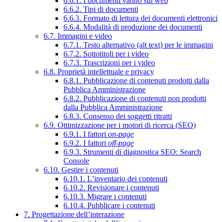
6.6.1. I documenti vanno sul web
6.6.2. Tipi di documenti
6.6.3. Formato di lettura dei documenti elettronici
6.6.4. Modalità di produzione dei documenti
6.7. Immagini e video
6.7.1. Testo alternativo (alt text) per le immagini
6.7.2. Sottotitoli per i video
6.7.3. Trascrizioni per i video
6.8. Proprietà intellettuale e privacy
6.8.1. Pubblicazione di contenuti prodotti dalla
Pubblica Amministrazione
6.8.2. Pubblicazione di contenuti non prodotti
dalla Pubblica Amministrazione
6.8.3. Consenso dei soggetti ritratti
6.9. Ottimizzazione per i motori di ricerca (SEO)
6.9.1. I fattori
on-page
6.9.2. I fattori
off-page
6.9.3. Strumenti di diagnostica SEO: Search
Console
6.10. Gestire i contenuti
6.10.1. L’inventario dei contenuti
6.10.2. Revisionare i contenuti
6.10.3. Migrare i contenuti
6.10.4. Pubblicare i contenuti
7. Progettazione dell’interazione