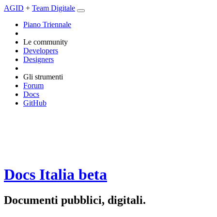
AGID
+
Team Digitale
Piano Triennale
Le community
Developers
Designers
Gli strumenti
Forum
Docs
GitHub
Docs Italia
beta
Documenti pubblici, digitali.