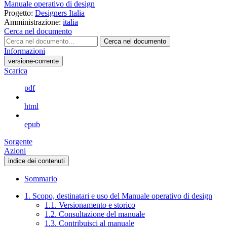
Manuale operativo di design
Progetto:
Designers Italia
Amministrazione:
italia
Cerca nel documento
Cerca nel documento
Informazioni
versione-corrente
Scarica
pdf
html
epub
Sorgente
Azioni
indice dei contenuti
Sommario
1. Scopo, destinatari e uso del Manuale operativo di design
1.1. Versionamento e storico
1.2. Consultazione del manuale
1.3. Contribuisci al manuale