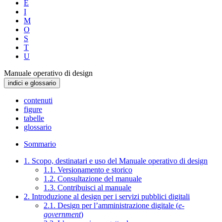
E
I
M
O
S
T
U
Manuale operativo di design
indici e glossario
contenuti
figure
tabelle
glossario
Sommario
1. Scopo, destinatari e uso del Manuale operativo di design
1.1. Versionamento e storico
1.2. Consultazione del manuale
1.3. Contribuisci al manuale
2. Introduzione al design per i servizi pubblici digitali
2.1. Design per l’amministrazione digitale (
e-
government
)