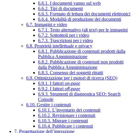
6.6.1. I documenti vanno sul web
6.6.2. Tipi di documenti
6.6.3. Formato di lettura dei documenti elettronici
6.6.4. Modalità di produzione dei documenti
6.7. Immagini e video
6.7.1. Testo alternativo (alt text) per le immagini
6.7.2. Sottotitoli per i video
6.7.3. Trascrizioni per i video
6.8. Proprietà intellettuale e privacy
6.8.1. Pubblicazione di contenuti prodotti dalla
Pubblica Amministrazione
6.8.2. Pubblicazione di contenuti non prodotti
dalla Pubblica Amministrazione
6.8.3. Consenso dei soggetti ritratti
6.9. Ottimizzazione per i motori di ricerca (SEO)
6.9.1. I fattori
on-page
6.9.2. I fattori
off-page
6.9.3. Strumenti di diagnostica SEO: Search
Console
6.10. Gestire i contenuti
6.10.1. L’inventario dei contenuti
6.10.2. Revisionare i contenuti
6.10.3. Migrare i contenuti
6.10.4. Pubblicare i contenuti
7. Progettazione dell’interazione