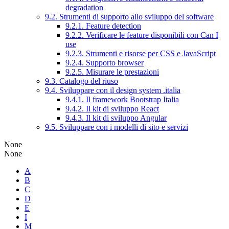
degradation
9.2. Strumenti di supporto allo sviluppo del software
9.2.1. Feature detection
9.2.2. Verificare le feature disponibili con Can I
use
9.2.3. Strumenti e risorse per CSS e JavaScript
9.2.4. Supporto browser
9.2.5. Misurare le prestazioni
9.3. Catalogo del riuso
9.4. Sviluppare con il design system .italia
9.4.1. Il framework Bootstrap Italia
9.4.2. Il kit di sviluppo React
9.4.3. Il kit di sviluppo Angular
9.5. Sviluppare con i modelli di sito e servizi
None
None
A
B
C
D
E
I
M