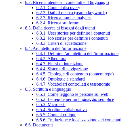
6.2. Ricerca utente sui contenuti e il linguaggio
6.2.1. Content discovery
6.2.2. Dati di ricerca (search keywords)
6.2.3. Ricerca tramite analytics
6.2.4. Ricerca sui forum
6.3. Dalla ricerca ai bisogni degli utenti
6.3.1. User stories per definire i contenuti
6.3.2. Job stories per definire i contenuti
6.3.3. Criteri di accettazione
6.4. Architettura dell’informazione
6.4.1. Definire l’architettura dell’informazione
6.4.2. Alberatura
6.4.3. Flussi di interazione
6.4.4. Sistemi di navigazione
6.4.5. Tipologie di contenuto (content type)
6.4.6. Ontologie e standard
6.4.7. Vocabolari controllati e tassonomie
6.5. Scrittura e linguaggio
6.5.1. Come leggono le persone sul web
6.5.2. Le regole per un linguaggio semplice
6.5.3. Microtesti
6.5.4. Scrittura collaborativa
6.5.5. Content critique
6.5.6. Traduzione e localizzazione dei contenuti
6.6. Documenti