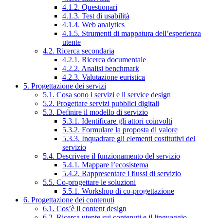
4.1.2. Questionari
4.1.3. Test di usabilità
4.1.4. Web analytics
4.1.5. Strumenti di mappatura dell’esperienza
utente
4.2. Ricerca secondaria
4.2.1. Ricerca documentale
4.2.2. Analisi benchmark
4.2.3. Valutazione euristica
5. Progettazione dei servizi
5.1. Cosa sono i servizi e il service design
5.2. Progettare servizi pubblici digitali
5.3. Definire il modello di servizio
5.3.1. Identificare gli attori coinvolti
5.3.2. Formulare la proposta di valore
5.3.3. Inquadrare gli elementi costitutivi del
servizio
5.4. Descrivere il funzionamento del servizio
5.4.1. Mappare l’ecosistema
5.4.2. Rappresentare i flussi di servizio
5.5. Co-progettare le soluzioni
5.5.1. Workshop di co-progettazione
6. Progettazione dei contenuti
6.1. Cos’è il content design
6.2. Ricerca utente sui contenuti e il linguaggio