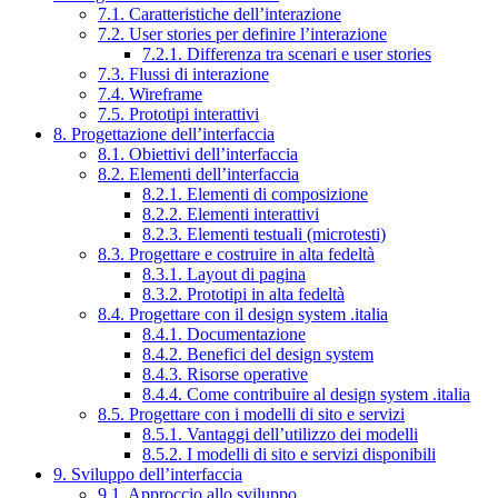
7.1. Caratteristiche dell’interazione
7.2. User stories per definire l’interazione
7.2.1. Differenza tra scenari e user stories
7.3. Flussi di interazione
7.4. Wireframe
7.5. Prototipi interattivi
8. Progettazione dell’interfaccia
8.1. Obiettivi dell’interfaccia
8.2. Elementi dell’interfaccia
8.2.1. Elementi di composizione
8.2.2. Elementi interattivi
8.2.3. Elementi testuali (microtesti)
8.3. Progettare e costruire in alta fedeltà
8.3.1. Layout di pagina
8.3.2. Prototipi in alta fedeltà
8.4. Progettare con il design system .italia
8.4.1. Documentazione
8.4.2. Benefici del design system
8.4.3. Risorse operative
8.4.4. Come contribuire al design system .italia
8.5. Progettare con i modelli di sito e servizi
8.5.1. Vantaggi dell’utilizzo dei modelli
8.5.2. I modelli di sito e servizi disponibili
9. Sviluppo dell’interfaccia
9.1. Approccio allo sviluppo