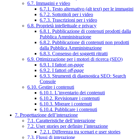
6.7. Immagini e video
6.7.1. Testo alternativo (alt text) per le immagini
6.7.2. Sottotitoli per i video
6.7.3. Trascrizioni per i video
6.8. Proprietà intellettuale e privacy
6.8.1. Pubblicazione di contenuti prodotti dalla
Pubblica Amministrazione
6.8.2. Pubblicazione di contenuti non prodotti
dalla Pubblica Amministrazione
6.8.3. Consenso dei soggetti ritratti
6.9. Ottimizzazione per i motori di ricerca (SEO)
6.9.1. I fattori
on-page
6.9.2. I fattori
off-page
6.9.3. Strumenti di diagnostica SEO: Search
Console
6.10. Gestire i contenuti
6.10.1. L’inventario dei contenuti
6.10.2. Revisionare i contenuti
6.10.3. Migrare i contenuti
6.10.4. Pubblicare i contenuti
7. Progettazione dell’interazione
7.1. Caratteristiche dell’interazione
7.2. User stories per definire l’interazione
7.2.1. Differenza tra scenari e user stories
7.3. Flussi di interazione