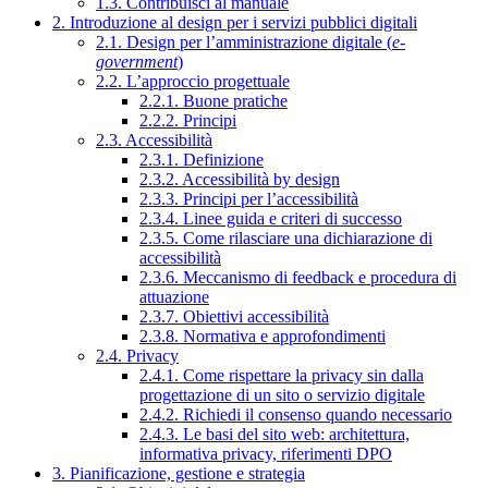
1.3. Contribuisci al manuale
2. Introduzione al design per i servizi pubblici digitali
2.1. Design per l’amministrazione digitale (
e-
government
)
2.2. L’approccio progettuale
2.2.1. Buone pratiche
2.2.2. Principi
2.3. Accessibilità
2.3.1. Definizione
2.3.2. Accessibilità by design
2.3.3. Principi per l’accessibilità
2.3.4. Linee guida e criteri di successo
2.3.5. Come rilasciare una dichiarazione di
accessibilità
2.3.6. Meccanismo di feedback e procedura di
attuazione
2.3.7. Obiettivi accessibilità
2.3.8. Normativa e approfondimenti
2.4. Privacy
2.4.1. Come rispettare la privacy sin dalla
progettazione di un sito o servizio digitale
2.4.2. Richiedi il consenso quando necessario
2.4.3. Le basi del sito web: architettura,
informativa privacy, riferimenti DPO
3. Pianificazione, gestione e strategia