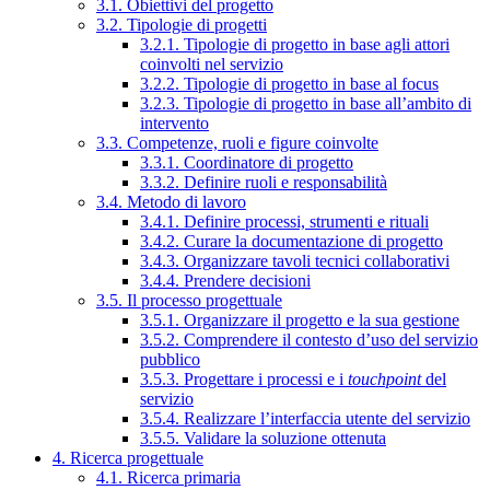
3.1. Obiettivi del progetto
3.2. Tipologie di progetti
3.2.1. Tipologie di progetto in base agli attori
coinvolti nel servizio
3.2.2. Tipologie di progetto in base al focus
3.2.3. Tipologie di progetto in base all’ambito di
intervento
3.3. Competenze, ruoli e figure coinvolte
3.3.1. Coordinatore di progetto
3.3.2. Definire ruoli e responsabilità
3.4. Metodo di lavoro
3.4.1. Definire processi, strumenti e rituali
3.4.2. Curare la documentazione di progetto
3.4.3. Organizzare tavoli tecnici collaborativi
3.4.4. Prendere decisioni
3.5. Il processo progettuale
3.5.1. Organizzare il progetto e la sua gestione
3.5.2. Comprendere il contesto d’uso del servizio
pubblico
3.5.3. Progettare i processi e i
touchpoint
del
servizio
3.5.4. Realizzare l’interfaccia utente del servizio
3.5.5. Validare la soluzione ottenuta
4. Ricerca progettuale
4.1. Ricerca primaria