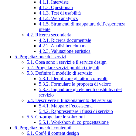
4.1.1. Interviste
4.1.2. Questionari
4.1.3. Test di usabilità
4.1.4. Web analytics
4.1.5. Strumenti di mappatura dell’esperienza
utente
4.2. Ricerca secondaria
4.2.1. Ricerca documentale
4.2.2. Analisi benchmark
4.2.3. Valutazione euristica
5. Progettazione dei servizi
5.1. Cosa sono i servizi e il service design
5.2. Progettare servizi pubblici digitali
5.3. Definire il modello di servizio
5.3.1. Identificare gli attori coinvolti
5.3.2. Formulare la proposta di valore
5.3.3. Inquadrare gli elementi costitutivi del
servizio
5.4. Descrivere il funzionamento del servizio
5.4.1. Mappare l’ecosistema
5.4.2. Rappresentare i flussi di servizio
5.5. Co-progettare le soluzioni
5.5.1. Workshop di co-progettazione
6. Progettazione dei contenuti
6.1. Cos’è il content design