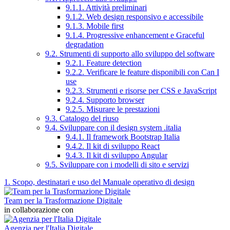
9.1.1. Attività preliminari
9.1.2. Web design responsivo e accessibile
9.1.3. Mobile first
9.1.4. Progressive enhancement e Graceful
degradation
9.2. Strumenti di supporto allo sviluppo del software
9.2.1. Feature detection
9.2.2. Verificare le feature disponibili con Can I
use
9.2.3. Strumenti e risorse per CSS e JavaScript
9.2.4. Supporto browser
9.2.5. Misurare le prestazioni
9.3. Catalogo del riuso
9.4. Sviluppare con il design system .italia
9.4.1. Il framework Bootstrap Italia
9.4.2. Il kit di sviluppo React
9.4.3. Il kit di sviluppo Angular
9.5. Sviluppare con i modelli di sito e servizi
1. Scopo, destinatari e uso del Manuale operativo di design
Team per la Trasformazione Digitale
in collaborazione con
Agenzia per l'Italia Digitale