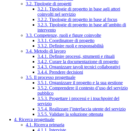
3.2. Tipologie di progetti
3.2.1. Tipologie di progetto in base agli attori
coinvolti nel servizio
3.2.2. Tipologie di progetto in base al focus
3.2.3. Tipologie di progetto in base all’ambito di
intervento
3.3. Competenze, ruoli e figure coinvolte
3.3.1. Coordinatore di progetto
3.3.2. Definire ruoli e responsabilità
3.4. Metodo di lavoro
3.4.1. Definire processi, strumenti e rituali
3.4.2. Curare la documentazione di progetto
3.4.3. Organizzare tavoli tecnici collaborativi
3.4.4. Prendere decisioni
3.5. Il processo progettuale
3.5.1. Organizzare il progetto e la sua gestione
3.5.2. Comprendere il contesto d’uso del servizio
pubblico
3.5.3. Progettare i processi e i
touchpoint
del
servizio
3.5.4. Realizzare l’interfaccia utente del servizio
3.5.5. Validare la soluzione ottenuta
4. Ricerca progettuale
4.1. Ricerca primaria
4.1.1. Interviste