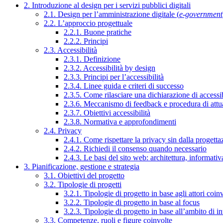
2. Introduzione al design per i servizi pubblici digitali
2.1. Design per l’amministrazione digitale (
e-government
2.2. L’approccio progettuale
2.2.1. Buone pratiche
2.2.2. Principi
2.3. Accessibilità
2.3.1. Definizione
2.3.2. Accessibilità by design
2.3.3. Principi per l’accessibilità
2.3.4. Linee guida e criteri di successo
2.3.5. Come rilasciare una dichiarazione di accessib
2.3.6. Meccanismo di feedback e procedura di attu
2.3.7. Obiettivi accessibilità
2.3.8. Normativa e approfondimenti
2.4. Privacy
2.4.1. Come rispettare la privacy sin dalla progettaz
2.4.2. Richiedi il consenso quando necessario
2.4.3. Le basi del sito web: architettura, informati
3. Pianificazione, gestione e strategia
3.1. Obiettivi del progetto
3.2. Tipologie di progetti
3.2.1. Tipologie di progetto in base agli attori coinv
3.2.2. Tipologie di progetto in base al focus
3.2.3. Tipologie di progetto in base all’ambito di i
3.3. Competenze, ruoli e figure coinvolte