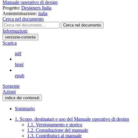
Manuale operativo di design
Progetto:
Designers Italia
Amministrazione:
italia
Cerca nel documento
Cerca nel documento
Informazioni
versione-corrente
Scarica
pdf
html
epub
Sorgente
Azioni
indice dei contenuti
Sommario
1. Scopo, destinatari e uso del Manuale operativo di design
1.1. Versionamento e storico
1.2. Consultazione del manuale
1.3. Contribuisci al manuale