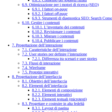
6.8.3. Consenso dei soggetti ritratti
6.9. Ottimizzazione per i motori di ricerca (SEO)
6.9.1. I fattori
on-page
6.9.2. I fattori
off-page
6.9.3. Strumenti di diagnostica SEO: Search Cons
6.10. Gestire i contenuti
6.10.1. L’inventario dei contenuti
6.10.2. Revisionare i contenuti
6.10.3. Migrare i contenuti
6.10.4. Pubblicare i contenuti
7. Progettazione dell’interazione
7.1. Caratteristiche dell’interazione
7.2. User stories per definire l’interazione
7.2.1. Differenza tra scenari e user stories
7.3. Flussi di interazione
7.4. Wireframe
7.5. Prototipi interattivi
8. Progettazione dell’interfaccia
8.1. Obiettivi dell’interfaccia
8.2. Elementi dell’interfaccia
8.2.1. Elementi di composizione
8.2.2. Elementi interattivi
8.2.3. Elementi testuali (microtesti)
8.3. Progettare e costruire in alta fedeltà
8.3.1. Layout di pagina