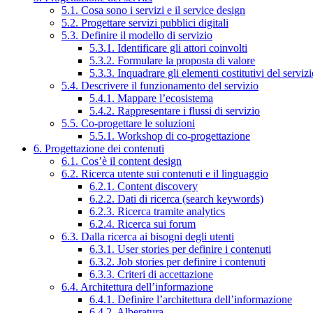
5.1. Cosa sono i servizi e il service design
5.2. Progettare servizi pubblici digitali
5.3. Definire il modello di servizio
5.3.1. Identificare gli attori coinvolti
5.3.2. Formulare la proposta di valore
5.3.3. Inquadrare gli elementi costitutivi del serviz
5.4. Descrivere il funzionamento del servizio
5.4.1. Mappare l’ecosistema
5.4.2. Rappresentare i flussi di servizio
5.5. Co-progettare le soluzioni
5.5.1. Workshop di co-progettazione
6. Progettazione dei contenuti
6.1. Cos’è il content design
6.2. Ricerca utente sui contenuti e il linguaggio
6.2.1. Content discovery
6.2.2. Dati di ricerca (search keywords)
6.2.3. Ricerca tramite analytics
6.2.4. Ricerca sui forum
6.3. Dalla ricerca ai bisogni degli utenti
6.3.1. User stories per definire i contenuti
6.3.2. Job stories per definire i contenuti
6.3.3. Criteri di accettazione
6.4. Architettura dell’informazione
6.4.1. Definire l’architettura dell’informazione
6.4.2. Alberatura