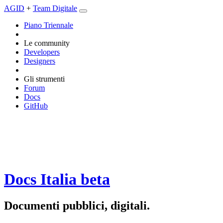
AGID
+
Team Digitale
Piano Triennale
Le community
Developers
Designers
Gli strumenti
Forum
Docs
GitHub
Docs Italia
beta
Documenti pubblici, digitali.