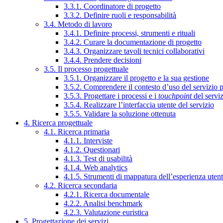
3.3.1. Coordinatore di progetto
3.3.2. Definire ruoli e responsabilità
3.4. Metodo di lavoro
3.4.1. Definire processi, strumenti e rituali
3.4.2. Curare la documentazione di progetto
3.4.3. Organizzare tavoli tecnici collaborativi
3.4.4. Prendere decisioni
3.5. Il processo progettuale
3.5.1. Organizzare il progetto e la sua gestione
3.5.2. Comprendere il contesto d’uso del servizio 
3.5.3. Progettare i processi e i
touchpoint
del servi
3.5.4. Realizzare l’interfaccia utente del servizio
3.5.5. Validare la soluzione ottenuta
4. Ricerca progettuale
4.1. Ricerca primaria
4.1.1. Interviste
4.1.2. Questionari
4.1.3. Test di usabilità
4.1.4. Web analytics
4.1.5. Strumenti di mappatura dell’esperienza uten
4.2. Ricerca secondaria
4.2.1. Ricerca documentale
4.2.2. Analisi benchmark
4.2.3. Valutazione euristica
5. Progettazione dei servizi