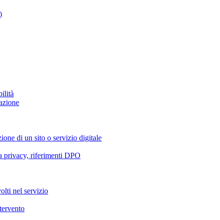
)
ilità
azione
ione di un sito o servizio digitale
va privacy, riferimenti DPO
olti nel servizio
ntervento