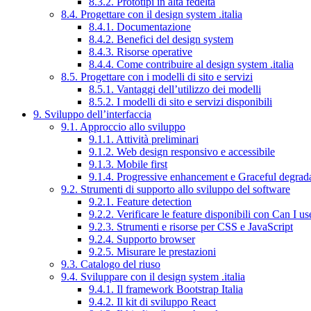
8.3.2. Prototipi in alta fedeltà
8.4. Progettare con il design system .italia
8.4.1. Documentazione
8.4.2. Benefici del design system
8.4.3. Risorse operative
8.4.4. Come contribuire al design system .italia
8.5. Progettare con i modelli di sito e servizi
8.5.1. Vantaggi dell’utilizzo dei modelli
8.5.2. I modelli di sito e servizi disponibili
9. Sviluppo dell’interfaccia
9.1. Approccio allo sviluppo
9.1.1. Attività preliminari
9.1.2. Web design responsivo e accessibile
9.1.3. Mobile first
9.1.4. Progressive enhancement e Graceful degrad
9.2. Strumenti di supporto allo sviluppo del software
9.2.1. Feature detection
9.2.2. Verificare le feature disponibili con Can I us
9.2.3. Strumenti e risorse per CSS e JavaScript
9.2.4. Supporto browser
9.2.5. Misurare le prestazioni
9.3. Catalogo del riuso
9.4. Sviluppare con il design system .italia
9.4.1. Il framework Bootstrap Italia
9.4.2. Il kit di sviluppo React