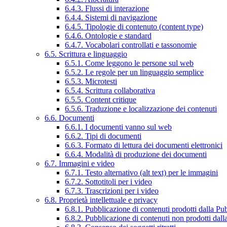
6.4.3. Flussi di interazione
6.4.4. Sistemi di navigazione
6.4.5. Tipologie di contenuto (content type)
6.4.6. Ontologie e standard
6.4.7. Vocabolari controllati e tassonomie
6.5. Scrittura e linguaggio
6.5.1. Come leggono le persone sul web
6.5.2. Le regole per un linguaggio semplice
6.5.3. Microtesti
6.5.4. Scrittura collaborativa
6.5.5. Content critique
6.5.6. Traduzione e localizzazione dei contenuti
6.6. Documenti
6.6.1. I documenti vanno sul web
6.6.2. Tipi di documenti
6.6.3. Formato di lettura dei documenti elettronici
6.6.4. Modalità di produzione dei documenti
6.7. Immagini e video
6.7.1. Testo alternativo (alt text) per le immagini
6.7.2. Sottotitoli per i video
6.7.3. Trascrizioni per i video
6.8. Proprietà intellettuale e privacy
6.8.1. Pubblicazione di contenuti prodotti dalla P
6.8.2. Pubblicazione di contenuti non prodotti dal