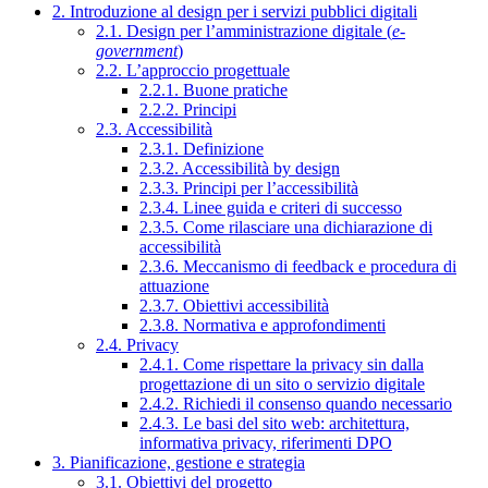
2. Introduzione al design per i servizi pubblici digitali
2.1. Design per l’amministrazione digitale (
e-
government
)
2.2. L’approccio progettuale
2.2.1. Buone pratiche
2.2.2. Principi
2.3. Accessibilità
2.3.1. Definizione
2.3.2. Accessibilità by design
2.3.3. Principi per l’accessibilità
2.3.4. Linee guida e criteri di successo
2.3.5. Come rilasciare una dichiarazione di
accessibilità
2.3.6. Meccanismo di feedback e procedura di
attuazione
2.3.7. Obiettivi accessibilità
2.3.8. Normativa e approfondimenti
2.4. Privacy
2.4.1. Come rispettare la privacy sin dalla
progettazione di un sito o servizio digitale
2.4.2. Richiedi il consenso quando necessario
2.4.3. Le basi del sito web: architettura,
informativa privacy, riferimenti DPO
3. Pianificazione, gestione e strategia
3.1. Obiettivi del progetto