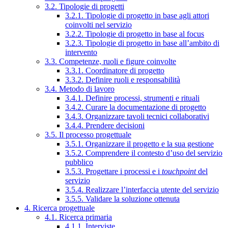
3.2. Tipologie di progetti
3.2.1. Tipologie di progetto in base agli attori
coinvolti nel servizio
3.2.2. Tipologie di progetto in base al focus
3.2.3. Tipologie di progetto in base all’ambito di
intervento
3.3. Competenze, ruoli e figure coinvolte
3.3.1. Coordinatore di progetto
3.3.2. Definire ruoli e responsabilità
3.4. Metodo di lavoro
3.4.1. Definire processi, strumenti e rituali
3.4.2. Curare la documentazione di progetto
3.4.3. Organizzare tavoli tecnici collaborativi
3.4.4. Prendere decisioni
3.5. Il processo progettuale
3.5.1. Organizzare il progetto e la sua gestione
3.5.2. Comprendere il contesto d’uso del servizio
pubblico
3.5.3. Progettare i processi e i
touchpoint
del
servizio
3.5.4. Realizzare l’interfaccia utente del servizio
3.5.5. Validare la soluzione ottenuta
4. Ricerca progettuale
4.1. Ricerca primaria
4.1.1. Interviste