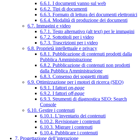
6.6.1. I documenti vanno sul web
6.6.2. Tipi di documenti
6.6.3. Formato di lettura dei documenti elettronici
6.6.4. Modalità di produzione dei documenti
6.7. Immagini e video
6.7.1. Testo alternativo (alt text) per le immagini
6.7.2. Sottotitoli per i video
6.7.3. Trascrizioni per i video
6.8. Proprietà intellettuale e privacy
6.8.1. Pubblicazione di contenuti prodotti dalla
Pubblica Amministrazione
6.8.2. Pubblicazione di contenuti non prodotti
dalla Pubblica Amministrazione
6.8.3. Consenso dei soggetti ritratti
6.9. Ottimizzazione per i motori di ricerca (SEO)
6.9.1. I fattori
on-page
6.9.2. I fattori
off-page
6.9.3. Strumenti di diagnostica SEO: Search
Console
6.10. Gestire i contenuti
6.10.1. L’inventario dei contenuti
6.10.2. Revisionare i contenuti
6.10.3. Migrare i contenuti
6.10.4. Pubblicare i contenuti
7. Progettazione dell’interazione