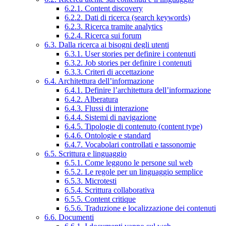
6.2.1. Content discovery
6.2.2. Dati di ricerca (search keywords)
6.2.3. Ricerca tramite analytics
6.2.4. Ricerca sui forum
6.3. Dalla ricerca ai bisogni degli utenti
6.3.1. User stories per definire i contenuti
6.3.2. Job stories per definire i contenuti
6.3.3. Criteri di accettazione
6.4. Architettura dell’informazione
6.4.1. Definire l’architettura dell’informazione
6.4.2. Alberatura
6.4.3. Flussi di interazione
6.4.4. Sistemi di navigazione
6.4.5. Tipologie di contenuto (content type)
6.4.6. Ontologie e standard
6.4.7. Vocabolari controllati e tassonomie
6.5. Scrittura e linguaggio
6.5.1. Come leggono le persone sul web
6.5.2. Le regole per un linguaggio semplice
6.5.3. Microtesti
6.5.4. Scrittura collaborativa
6.5.5. Content critique
6.5.6. Traduzione e localizzazione dei contenuti
6.6. Documenti