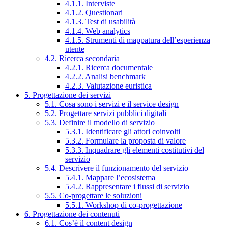
4.1.1. Interviste
4.1.2. Questionari
4.1.3. Test di usabilità
4.1.4. Web analytics
4.1.5. Strumenti di mappatura dell’esperienza
utente
4.2. Ricerca secondaria
4.2.1. Ricerca documentale
4.2.2. Analisi benchmark
4.2.3. Valutazione euristica
5. Progettazione dei servizi
5.1. Cosa sono i servizi e il service design
5.2. Progettare servizi pubblici digitali
5.3. Definire il modello di servizio
5.3.1. Identificare gli attori coinvolti
5.3.2. Formulare la proposta di valore
5.3.3. Inquadrare gli elementi costitutivi del
servizio
5.4. Descrivere il funzionamento del servizio
5.4.1. Mappare l’ecosistema
5.4.2. Rappresentare i flussi di servizio
5.5. Co-progettare le soluzioni
5.5.1. Workshop di co-progettazione
6. Progettazione dei contenuti
6.1. Cos’è il content design