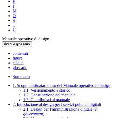
E
I
M
O
S
T
U
Manuale operativo di design
indici e glossario
contenuti
figure
tabelle
glossario
Sommario
1. Scopo, destinatari e uso del Manuale operativo di design
1.1. Versionamento e storico
1.2. Consultazione del manuale
1.3. Contribuisci al manuale
2. Introduzione al design per i servizi pubblici digitali
2.1. Design per l’amministrazione digitale (
e-
government
)