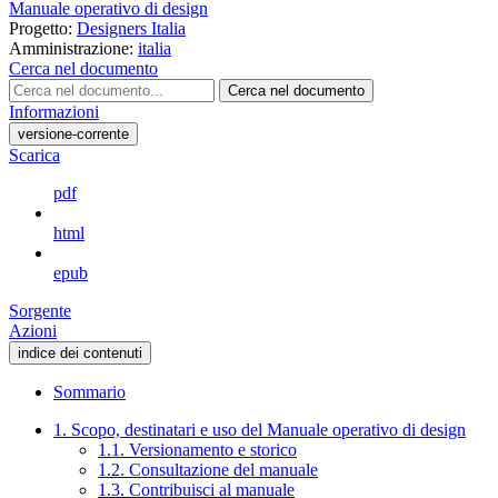
Manuale operativo di design
Progetto:
Designers Italia
Amministrazione:
italia
Cerca nel documento
Cerca nel documento
Informazioni
versione-corrente
Scarica
pdf
html
epub
Sorgente
Azioni
indice dei contenuti
Sommario
1. Scopo, destinatari e uso del Manuale operativo di design
1.1. Versionamento e storico
1.2. Consultazione del manuale
1.3. Contribuisci al manuale