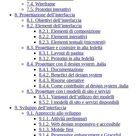
7.4. Wireframe
7.5. Prototipi interattivi
8. Progettazione dell’interfaccia
8.1. Obiettivi dell’interfaccia
8.2. Elementi dell’interfaccia
8.2.1. Elementi di composizione
8.2.2. Elementi interattivi
8.2.3. Elementi testuali (microtesti)
8.3. Progettare e costruire in alta fedeltà
8.3.1. Layout di pagina
8.3.2. Prototipi in alta fedeltà
8.4. Progettare con il design system .italia
8.4.1. Documentazione
8.4.2. Benefici del design system
8.4.3. Risorse operative
8.4.4. Come contribuire al design system .italia
8.5. Progettare con i modelli di sito e servizi
8.5.1. Vantaggi dell’utilizzo dei modelli
8.5.2. I modelli di sito e servizi disponibili
9. Sviluppo dell’interfaccia
9.1. Approccio allo sviluppo
9.1.1. Attività preliminari
9.1.2. Web design responsivo e accessibile
9.1.3. Mobile first
9.1.4. Progressive enhancement e Graceful