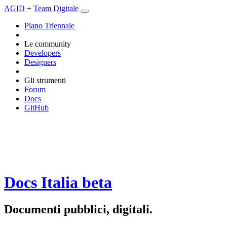
AGID
+
Team Digitale
Piano Triennale
Le community
Developers
Designers
Gli strumenti
Forum
Docs
GitHub
Docs Italia
beta
Documenti pubblici, digitali.