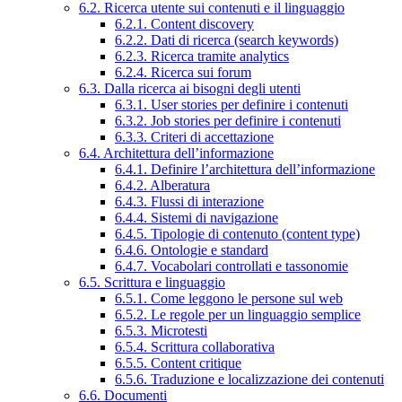
6.2. Ricerca utente sui contenuti e il linguaggio
6.2.1. Content discovery
6.2.2. Dati di ricerca (search keywords)
6.2.3. Ricerca tramite analytics
6.2.4. Ricerca sui forum
6.3. Dalla ricerca ai bisogni degli utenti
6.3.1. User stories per definire i contenuti
6.3.2. Job stories per definire i contenuti
6.3.3. Criteri di accettazione
6.4. Architettura dell’informazione
6.4.1. Definire l’architettura dell’informazione
6.4.2. Alberatura
6.4.3. Flussi di interazione
6.4.4. Sistemi di navigazione
6.4.5. Tipologie di contenuto (content type)
6.4.6. Ontologie e standard
6.4.7. Vocabolari controllati e tassonomie
6.5. Scrittura e linguaggio
6.5.1. Come leggono le persone sul web
6.5.2. Le regole per un linguaggio semplice
6.5.3. Microtesti
6.5.4. Scrittura collaborativa
6.5.5. Content critique
6.5.6. Traduzione e localizzazione dei contenuti
6.6. Documenti