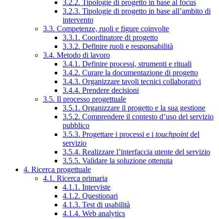
3.2.2. Tipologie di progetto in base al focus
3.2.3. Tipologie di progetto in base all’ambito di
intervento
3.3. Competenze, ruoli e figure coinvolte
3.3.1. Coordinatore di progetto
3.3.2. Definire ruoli e responsabilità
3.4. Metodo di lavoro
3.4.1. Definire processi, strumenti e rituali
3.4.2. Curare la documentazione di progetto
3.4.3. Organizzare tavoli tecnici collaborativi
3.4.4. Prendere decisioni
3.5. Il processo progettuale
3.5.1. Organizzare il progetto e la sua gestione
3.5.2. Comprendere il contesto d’uso del servizio
pubblico
3.5.3. Progettare i processi e i
touchpoint
del
servizio
3.5.4. Realizzare l’interfaccia utente del servizio
3.5.5. Validare la soluzione ottenuta
4. Ricerca progettuale
4.1. Ricerca primaria
4.1.1. Interviste
4.1.2. Questionari
4.1.3. Test di usabilità
4.1.4. Web analytics