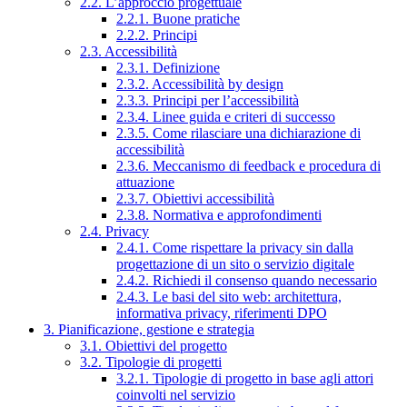
2.2. L’approccio progettuale
2.2.1. Buone pratiche
2.2.2. Principi
2.3. Accessibilità
2.3.1. Definizione
2.3.2. Accessibilità by design
2.3.3. Principi per l’accessibilità
2.3.4. Linee guida e criteri di successo
2.3.5. Come rilasciare una dichiarazione di
accessibilità
2.3.6. Meccanismo di feedback e procedura di
attuazione
2.3.7. Obiettivi accessibilità
2.3.8. Normativa e approfondimenti
2.4. Privacy
2.4.1. Come rispettare la privacy sin dalla
progettazione di un sito o servizio digitale
2.4.2. Richiedi il consenso quando necessario
2.4.3. Le basi del sito web: architettura,
informativa privacy, riferimenti DPO
3. Pianificazione, gestione e strategia
3.1. Obiettivi del progetto
3.2. Tipologie di progetti
3.2.1. Tipologie di progetto in base agli attori
coinvolti nel servizio