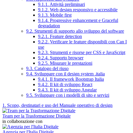
9.1.1. Attività preliminari
9.1.2. Web design responsivo e accessibile
9.1.3. Mobile first
9.1.4. Progressive enhancement e Graceful
degradation
9.2. Strumenti di supporto allo sviluppo del software
9.2.1. Feature detection
9.2.2. Verificare le feature disponibili con Can I
use
9.2.3. Strumenti e risorse per CSS e JavaScript
9.2.4. Supporto browser
9.2.5. Misurare le prestazioni
9.3. Catalogo del riuso
9.4. Sviluppare con il design system .italia
9.4.1. Il framework Bootstrap Italia
9.4.2. Il kit di sviluppo React
9.4.3. Il kit di sviluppo Angular
9.5. Sviluppare con i modelli di sito e servizi
1. Scopo, destinatari e uso del Manuale operativo di design
Team per la Trasformazione Digitale
in collaborazione con
Agenzia per l'Italia Digitale