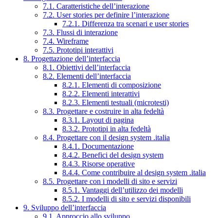
7.1. Caratteristiche dell’interazione
7.2. User stories per definire l’interazione
7.2.1. Differenza tra scenari e user stories
7.3. Flussi di interazione
7.4. Wireframe
7.5. Prototipi interattivi
8. Progettazione dell’interfaccia
8.1. Obiettivi dell’interfaccia
8.2. Elementi dell’interfaccia
8.2.1. Elementi di composizione
8.2.2. Elementi interattivi
8.2.3. Elementi testuali (microtesti)
8.3. Progettare e costruire in alta fedeltà
8.3.1. Layout di pagina
8.3.2. Prototipi in alta fedeltà
8.4. Progettare con il design system .italia
8.4.1. Documentazione
8.4.2. Benefici del design system
8.4.3. Risorse operative
8.4.4. Come contribuire al design system .italia
8.5. Progettare con i modelli di sito e servizi
8.5.1. Vantaggi dell’utilizzo dei modelli
8.5.2. I modelli di sito e servizi disponibili
9. Sviluppo dell’interfaccia
9.1. Approccio allo sviluppo