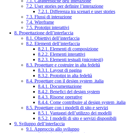
7.1. Caratteristiche dell’interazione
7.2. User stories per definire l’interazione
7.2.1. Differenza tra scenari e user stories
7.3. Flussi di interazione
7.4. Wireframe
7.5. Prototipi interattivi
8. Progettazione dell’interfaccia
8.1. Obiettivi dell’interfaccia
8.2. Elementi dell’interfaccia
8.2.1. Elementi di composizione
8.2.2. Elementi interattivi
8.2.3. Elementi testuali (microtesti)
8.3. Progettare e costruire in alta fedeltà
8.3.1. Layout di pagina
8.3.2. Prototipi in alta fedeltà
8.4. Progettare con il design system .italia
8.4.1. Documentazione
8.4.2. Benefici del design system
8.4.3. Risorse operative
8.4.4. Come contribuire al design system .italia
8.5. Progettare con i modelli di sito e servizi
8.5.1. Vantaggi dell’utilizzo dei modelli
8.5.2. I modelli di sito e servizi disponibili
9. Sviluppo dell’interfaccia
9.1. Approccio allo sviluppo