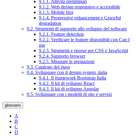
9.1.1. Attività preliminari
9.1.2. Web design responsivo e accessibile
9.1.3. Mobile first
9.1.4. Progressive enhancement e Graceful
degradation
9.2. Strumenti di supporto allo sviluppo del software
9.2.1. Feature detection
9.2.2. Verificare le feature disponibili con Can I
use
9.2.3. Strumenti e risorse per CSS e JavaScript
9.2.4. Supporto browser
9.2.5. Misurare le prestazioni
9.3. Catalogo del riuso
9.4. Sviluppare con il design system .italia
9.4.1. Il framework Bootstrap Italia
9.4.2. Il kit di sviluppo React
9.4.3. Il kit di sviluppo Angular
9.5. Sviluppare con i modelli di sito e servizi
glossario
A
B
C
D