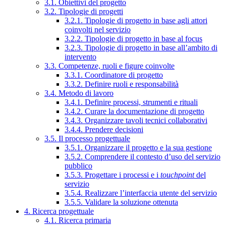
3.1. Obiettivi del progetto
3.2. Tipologie di progetti
3.2.1. Tipologie di progetto in base agli attori
coinvolti nel servizio
3.2.2. Tipologie di progetto in base al focus
3.2.3. Tipologie di progetto in base all’ambito di
intervento
3.3. Competenze, ruoli e figure coinvolte
3.3.1. Coordinatore di progetto
3.3.2. Definire ruoli e responsabilità
3.4. Metodo di lavoro
3.4.1. Definire processi, strumenti e rituali
3.4.2. Curare la documentazione di progetto
3.4.3. Organizzare tavoli tecnici collaborativi
3.4.4. Prendere decisioni
3.5. Il processo progettuale
3.5.1. Organizzare il progetto e la sua gestione
3.5.2. Comprendere il contesto d’uso del servizio
pubblico
3.5.3. Progettare i processi e i
touchpoint
del
servizio
3.5.4. Realizzare l’interfaccia utente del servizio
3.5.5. Validare la soluzione ottenuta
4. Ricerca progettuale
4.1. Ricerca primaria