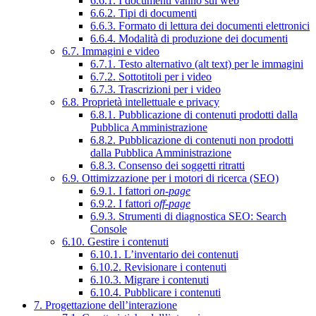
6.6.1. I documenti vanno sul web
6.6.2. Tipi di documenti
6.6.3. Formato di lettura dei documenti elettronici
6.6.4. Modalità di produzione dei documenti
6.7. Immagini e video
6.7.1. Testo alternativo (alt text) per le immagini
6.7.2. Sottotitoli per i video
6.7.3. Trascrizioni per i video
6.8. Proprietà intellettuale e privacy
6.8.1. Pubblicazione di contenuti prodotti dalla
Pubblica Amministrazione
6.8.2. Pubblicazione di contenuti non prodotti
dalla Pubblica Amministrazione
6.8.3. Consenso dei soggetti ritratti
6.9. Ottimizzazione per i motori di ricerca (SEO)
6.9.1. I fattori
on-page
6.9.2. I fattori
off-page
6.9.3. Strumenti di diagnostica SEO: Search
Console
6.10. Gestire i contenuti
6.10.1. L’inventario dei contenuti
6.10.2. Revisionare i contenuti
6.10.3. Migrare i contenuti
6.10.4. Pubblicare i contenuti
7. Progettazione dell’interazione