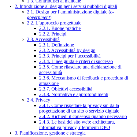
1.3. Contribuisci al manuale
2. Introduzione al design per i servizi pubblici digitali
2.1. Design per l’amministrazione digitale (
e-
government
)
2.2. L’approccio progettuale
2.2.1. Buone pratiche
2.2.2. Principi
2.3. Accessibilità
2.3.1. Definizione
2.3.2. Accessibilità by design
2.3.3. Principi per l’accessibilità
2.3.4. Linee guida e criteri di successo
2.3.5. Come rilasciare una dichiarazione di
accessibilità
2.3.6. Meccanismo di feedback e procedura di
attuazione
2.3.7. Obiettivi accessibilità
2.3.8. Normativa e approfondimenti
2.4. Privacy
2.4.1. Come rispettare la privacy sin dalla
progettazione di un sito o servizio digitale
2.4.2. Richiedi il consenso quando necessario
2.4.3. Le basi del sito web: architettura,
informativa privacy, riferimenti DPO
3. Pianificazione, gestione e strategia