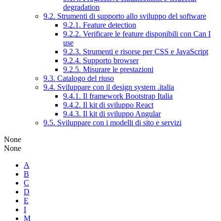
degradation
9.2. Strumenti di supporto allo sviluppo del software
9.2.1. Feature detection
9.2.2. Verificare le feature disponibili con Can I
use
9.2.3. Strumenti e risorse per CSS e JavaScript
9.2.4. Supporto browser
9.2.5. Misurare le prestazioni
9.3. Catalogo del riuso
9.4. Sviluppare con il design system .italia
9.4.1. Il framework Bootstrap Italia
9.4.2. Il kit di sviluppo React
9.4.3. Il kit di sviluppo Angular
9.5. Sviluppare con i modelli di sito e servizi
None
None
A
B
C
D
E
I
M