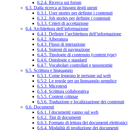
6.2.4. Ricerca sui forum
6.3. Dalla ricerca ai bisogni degli utenti
6.3.1. User stories per definire i contenuti
6.3.2. Job stories per definire i contenuti
6.3.3. Criteri di accettazione
6.4. Architettura dell’informazione
6.4.1. Definire l’architettura dell’informazione
6.4.2. Alberatura
6.4.3. Flussi di interazione
6.4.4. Sistemi di navigazione
6.4.5. Tipologie di contenuto (content type)
6.4.6. Ontologie e standard
6.4.7. Vocabolari controllati e tassonomie
6.5. Scrittura e linguaggio
6.5.1. Come leggono le persone sul web
6.5.2. Le regole per un linguaggio semplice
6.5.3. Microtesti
6.5.4. Scrittura collaborativa
6.5.5. Content critique
6.5.6. Traduzione e localizzazione dei contenuti
6.6. Documenti
6.6.1. I documenti vanno sul web
6.6.2. Tipi di documenti
6.6.3. Formato di lettura dei documenti elettronici
6.6.4. Modalità di produzione dei documenti