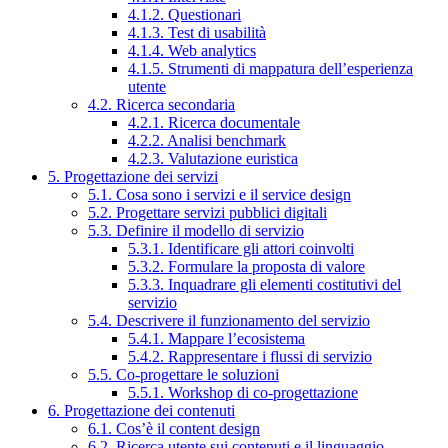
4.1.2. Questionari
4.1.3. Test di usabilità
4.1.4. Web analytics
4.1.5. Strumenti di mappatura dell’esperienza
utente
4.2. Ricerca secondaria
4.2.1. Ricerca documentale
4.2.2. Analisi benchmark
4.2.3. Valutazione euristica
5. Progettazione dei servizi
5.1. Cosa sono i servizi e il service design
5.2. Progettare servizi pubblici digitali
5.3. Definire il modello di servizio
5.3.1. Identificare gli attori coinvolti
5.3.2. Formulare la proposta di valore
5.3.3. Inquadrare gli elementi costitutivi del
servizio
5.4. Descrivere il funzionamento del servizio
5.4.1. Mappare l’ecosistema
5.4.2. Rappresentare i flussi di servizio
5.5. Co-progettare le soluzioni
5.5.1. Workshop di co-progettazione
6. Progettazione dei contenuti
6.1. Cos’è il content design
6.2. Ricerca utente sui contenuti e il linguaggio