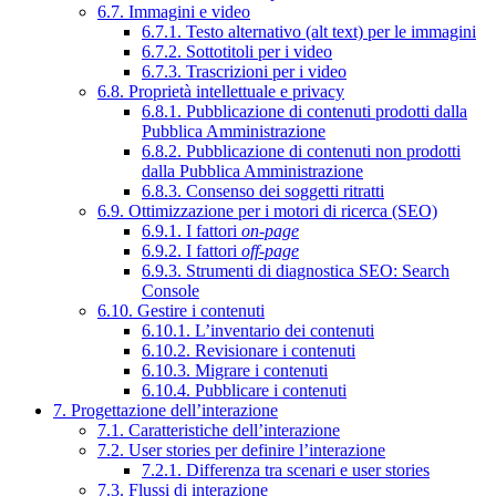
6.7. Immagini e video
6.7.1. Testo alternativo (alt text) per le immagini
6.7.2. Sottotitoli per i video
6.7.3. Trascrizioni per i video
6.8. Proprietà intellettuale e privacy
6.8.1. Pubblicazione di contenuti prodotti dalla
Pubblica Amministrazione
6.8.2. Pubblicazione di contenuti non prodotti
dalla Pubblica Amministrazione
6.8.3. Consenso dei soggetti ritratti
6.9. Ottimizzazione per i motori di ricerca (SEO)
6.9.1. I fattori
on-page
6.9.2. I fattori
off-page
6.9.3. Strumenti di diagnostica SEO: Search
Console
6.10. Gestire i contenuti
6.10.1. L’inventario dei contenuti
6.10.2. Revisionare i contenuti
6.10.3. Migrare i contenuti
6.10.4. Pubblicare i contenuti
7. Progettazione dell’interazione
7.1. Caratteristiche dell’interazione
7.2. User stories per definire l’interazione
7.2.1. Differenza tra scenari e user stories
7.3. Flussi di interazione