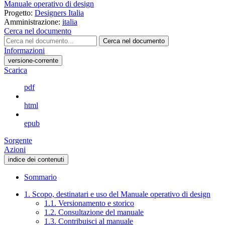
Manuale operativo di design
Progetto:
Designers Italia
Amministrazione:
italia
Cerca nel documento
Cerca nel documento
Informazioni
versione-corrente
Scarica
pdf
html
epub
Sorgente
Azioni
indice dei contenuti
Sommario
1. Scopo, destinatari e uso del Manuale operativo di design
1.1. Versionamento e storico
1.2. Consultazione del manuale
1.3. Contribuisci al manuale