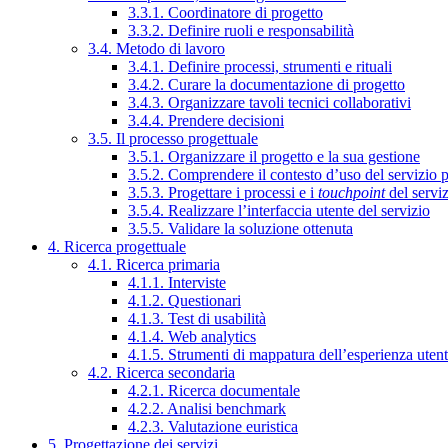
3.3.1. Coordinatore di progetto
3.3.2. Definire ruoli e responsabilità
3.4. Metodo di lavoro
3.4.1. Definire processi, strumenti e rituali
3.4.2. Curare la documentazione di progetto
3.4.3. Organizzare tavoli tecnici collaborativi
3.4.4. Prendere decisioni
3.5. Il processo progettuale
3.5.1. Organizzare il progetto e la sua gestione
3.5.2. Comprendere il contesto d’uso del servizio 
3.5.3. Progettare i processi e i
touchpoint
del servi
3.5.4. Realizzare l’interfaccia utente del servizio
3.5.5. Validare la soluzione ottenuta
4. Ricerca progettuale
4.1. Ricerca primaria
4.1.1. Interviste
4.1.2. Questionari
4.1.3. Test di usabilità
4.1.4. Web analytics
4.1.5. Strumenti di mappatura dell’esperienza uten
4.2. Ricerca secondaria
4.2.1. Ricerca documentale
4.2.2. Analisi benchmark
4.2.3. Valutazione euristica
5. Progettazione dei servizi