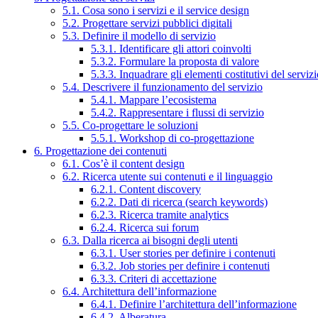
5.1. Cosa sono i servizi e il service design
5.2. Progettare servizi pubblici digitali
5.3. Definire il modello di servizio
5.3.1. Identificare gli attori coinvolti
5.3.2. Formulare la proposta di valore
5.3.3. Inquadrare gli elementi costitutivi del serviz
5.4. Descrivere il funzionamento del servizio
5.4.1. Mappare l’ecosistema
5.4.2. Rappresentare i flussi di servizio
5.5. Co-progettare le soluzioni
5.5.1. Workshop di co-progettazione
6. Progettazione dei contenuti
6.1. Cos’è il content design
6.2. Ricerca utente sui contenuti e il linguaggio
6.2.1. Content discovery
6.2.2. Dati di ricerca (search keywords)
6.2.3. Ricerca tramite analytics
6.2.4. Ricerca sui forum
6.3. Dalla ricerca ai bisogni degli utenti
6.3.1. User stories per definire i contenuti
6.3.2. Job stories per definire i contenuti
6.3.3. Criteri di accettazione
6.4. Architettura dell’informazione
6.4.1. Definire l’architettura dell’informazione
6.4.2. Alberatura