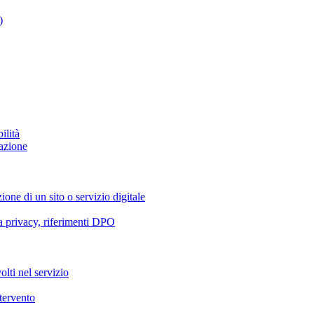
)
ilità
azione
ione di un sito o servizio digitale
va privacy, riferimenti DPO
olti nel servizio
ntervento