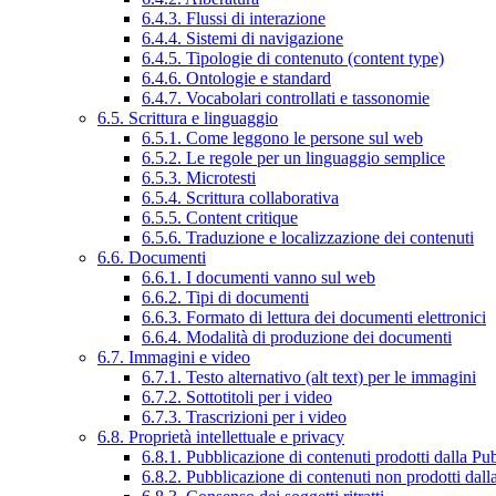
6.4.3. Flussi di interazione
6.4.4. Sistemi di navigazione
6.4.5. Tipologie di contenuto (content type)
6.4.6. Ontologie e standard
6.4.7. Vocabolari controllati e tassonomie
6.5. Scrittura e linguaggio
6.5.1. Come leggono le persone sul web
6.5.2. Le regole per un linguaggio semplice
6.5.3. Microtesti
6.5.4. Scrittura collaborativa
6.5.5. Content critique
6.5.6. Traduzione e localizzazione dei contenuti
6.6. Documenti
6.6.1. I documenti vanno sul web
6.6.2. Tipi di documenti
6.6.3. Formato di lettura dei documenti elettronici
6.6.4. Modalità di produzione dei documenti
6.7. Immagini e video
6.7.1. Testo alternativo (alt text) per le immagini
6.7.2. Sottotitoli per i video
6.7.3. Trascrizioni per i video
6.8. Proprietà intellettuale e privacy
6.8.1. Pubblicazione di contenuti prodotti dalla P
6.8.2. Pubblicazione di contenuti non prodotti dal