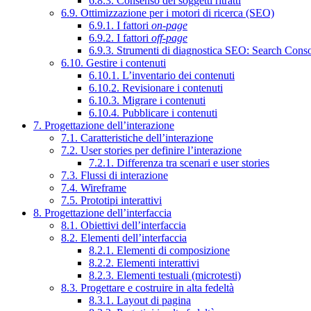
6.8.3. Consenso dei soggetti ritratti
6.9. Ottimizzazione per i motori di ricerca (SEO)
6.9.1. I fattori
on-page
6.9.2. I fattori
off-page
6.9.3. Strumenti di diagnostica SEO: Search Cons
6.10. Gestire i contenuti
6.10.1. L’inventario dei contenuti
6.10.2. Revisionare i contenuti
6.10.3. Migrare i contenuti
6.10.4. Pubblicare i contenuti
7. Progettazione dell’interazione
7.1. Caratteristiche dell’interazione
7.2. User stories per definire l’interazione
7.2.1. Differenza tra scenari e user stories
7.3. Flussi di interazione
7.4. Wireframe
7.5. Prototipi interattivi
8. Progettazione dell’interfaccia
8.1. Obiettivi dell’interfaccia
8.2. Elementi dell’interfaccia
8.2.1. Elementi di composizione
8.2.2. Elementi interattivi
8.2.3. Elementi testuali (microtesti)
8.3. Progettare e costruire in alta fedeltà
8.3.1. Layout di pagina