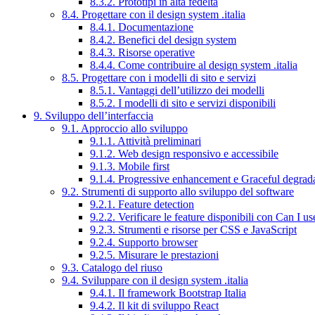
8.3.2. Prototipi in alta fedeltà
8.4. Progettare con il design system .italia
8.4.1. Documentazione
8.4.2. Benefici del design system
8.4.3. Risorse operative
8.4.4. Come contribuire al design system .italia
8.5. Progettare con i modelli di sito e servizi
8.5.1. Vantaggi dell’utilizzo dei modelli
8.5.2. I modelli di sito e servizi disponibili
9. Sviluppo dell’interfaccia
9.1. Approccio allo sviluppo
9.1.1. Attività preliminari
9.1.2. Web design responsivo e accessibile
9.1.3. Mobile first
9.1.4. Progressive enhancement e Graceful degrad
9.2. Strumenti di supporto allo sviluppo del software
9.2.1. Feature detection
9.2.2. Verificare le feature disponibili con Can I us
9.2.3. Strumenti e risorse per CSS e JavaScript
9.2.4. Supporto browser
9.2.5. Misurare le prestazioni
9.3. Catalogo del riuso
9.4. Sviluppare con il design system .italia
9.4.1. Il framework Bootstrap Italia
9.4.2. Il kit di sviluppo React