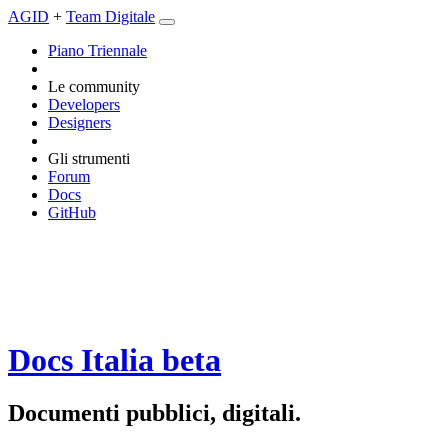
AGID
+
Team Digitale
Piano Triennale
Le community
Developers
Designers
Gli strumenti
Forum
Docs
GitHub
Docs Italia
beta
Documenti pubblici, digitali.