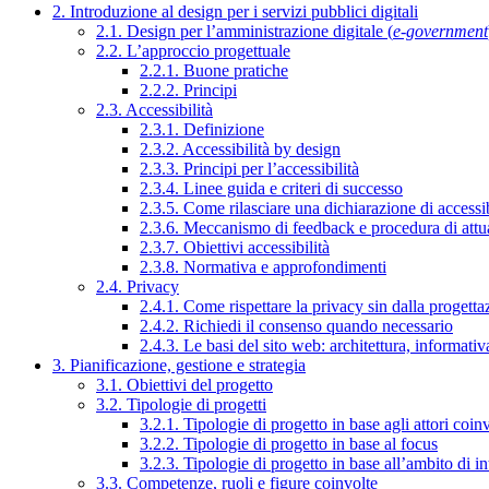
2. Introduzione al design per i servizi pubblici digitali
2.1. Design per l’amministrazione digitale (
e-government
2.2. L’approccio progettuale
2.2.1. Buone pratiche
2.2.2. Principi
2.3. Accessibilità
2.3.1. Definizione
2.3.2. Accessibilità by design
2.3.3. Principi per l’accessibilità
2.3.4. Linee guida e criteri di successo
2.3.5. Come rilasciare una dichiarazione di accessib
2.3.6. Meccanismo di feedback e procedura di attu
2.3.7. Obiettivi accessibilità
2.3.8. Normativa e approfondimenti
2.4. Privacy
2.4.1. Come rispettare la privacy sin dalla progettaz
2.4.2. Richiedi il consenso quando necessario
2.4.3. Le basi del sito web: architettura, informati
3. Pianificazione, gestione e strategia
3.1. Obiettivi del progetto
3.2. Tipologie di progetti
3.2.1. Tipologie di progetto in base agli attori coinv
3.2.2. Tipologie di progetto in base al focus
3.2.3. Tipologie di progetto in base all’ambito di i
3.3. Competenze, ruoli e figure coinvolte