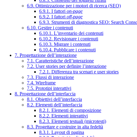
6.8.3. Consenso dei soggetti ritratti
6.9. Ottimizzazione per i motori di ricerca (SEO)
6.9.1. I fattori
on-page
6.9.2. I fattori
off-page
6.9.3. Strumenti di diagnostica SEO: Search Cons
6.10. Gestire i contenuti
6.10.1. L’inventario dei contenuti
6.10.2. Revisionare i contenuti
6.10.3. Migrare i contenuti
6.10.4. Pubblicare i contenuti
7. Progettazione dell’interazione
7.1. Caratteristiche dell’interazione
7.2. User stories per definire l’interazione
7.2.1. Differenza tra scenari e user stories
7.3. Flussi di interazione
7.4. Wireframe
7.5. Prototipi interattivi
8. Progettazione dell’interfaccia
8.1. Obiettivi dell’interfaccia
8.2. Elementi dell’interfaccia
8.2.1. Elementi di composizione
8.2.2. Elementi interattivi
8.2.3. Elementi testuali (microtesti)
8.3. Progettare e costruire in alta fedeltà
8.3.1. Layout di pagina