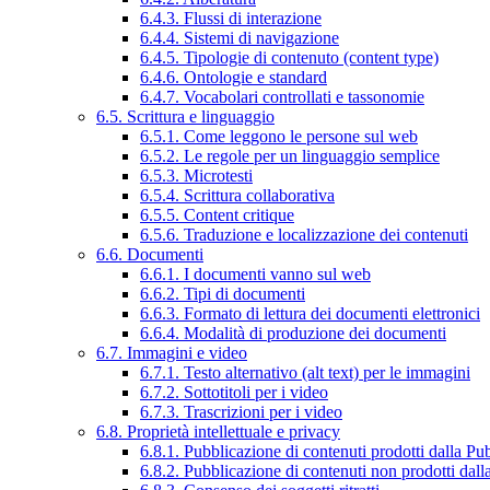
6.4.3. Flussi di interazione
6.4.4. Sistemi di navigazione
6.4.5. Tipologie di contenuto (content type)
6.4.6. Ontologie e standard
6.4.7. Vocabolari controllati e tassonomie
6.5. Scrittura e linguaggio
6.5.1. Come leggono le persone sul web
6.5.2. Le regole per un linguaggio semplice
6.5.3. Microtesti
6.5.4. Scrittura collaborativa
6.5.5. Content critique
6.5.6. Traduzione e localizzazione dei contenuti
6.6. Documenti
6.6.1. I documenti vanno sul web
6.6.2. Tipi di documenti
6.6.3. Formato di lettura dei documenti elettronici
6.6.4. Modalità di produzione dei documenti
6.7. Immagini e video
6.7.1. Testo alternativo (alt text) per le immagini
6.7.2. Sottotitoli per i video
6.7.3. Trascrizioni per i video
6.8. Proprietà intellettuale e privacy
6.8.1. Pubblicazione di contenuti prodotti dalla P
6.8.2. Pubblicazione di contenuti non prodotti dal