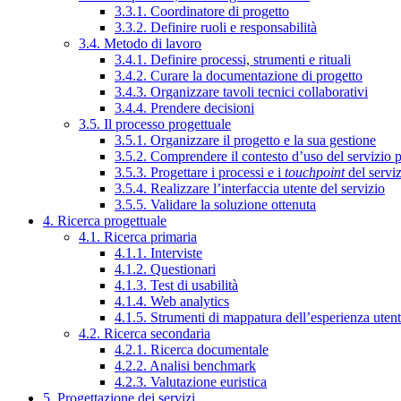
3.3.1. Coordinatore di progetto
3.3.2. Definire ruoli e responsabilità
3.4. Metodo di lavoro
3.4.1. Definire processi, strumenti e rituali
3.4.2. Curare la documentazione di progetto
3.4.3. Organizzare tavoli tecnici collaborativi
3.4.4. Prendere decisioni
3.5. Il processo progettuale
3.5.1. Organizzare il progetto e la sua gestione
3.5.2. Comprendere il contesto d’uso del servizio 
3.5.3. Progettare i processi e i
touchpoint
del servi
3.5.4. Realizzare l’interfaccia utente del servizio
3.5.5. Validare la soluzione ottenuta
4. Ricerca progettuale
4.1. Ricerca primaria
4.1.1. Interviste
4.1.2. Questionari
4.1.3. Test di usabilità
4.1.4. Web analytics
4.1.5. Strumenti di mappatura dell’esperienza uten
4.2. Ricerca secondaria
4.2.1. Ricerca documentale
4.2.2. Analisi benchmark
4.2.3. Valutazione euristica
5. Progettazione dei servizi