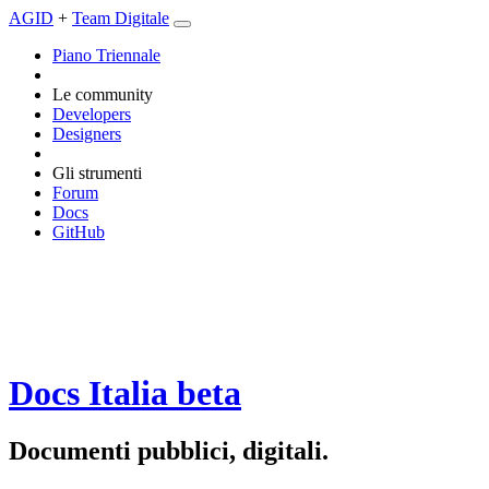
AGID
+
Team Digitale
Piano Triennale
Le community
Developers
Designers
Gli strumenti
Forum
Docs
GitHub
Docs Italia
beta
Documenti pubblici, digitali.