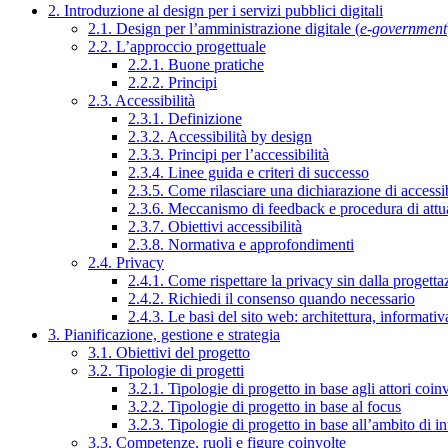
2. Introduzione al design per i servizi pubblici digitali
2.1. Design per l’amministrazione digitale (
e-government
2.2. L’approccio progettuale
2.2.1. Buone pratiche
2.2.2. Principi
2.3. Accessibilità
2.3.1. Definizione
2.3.2. Accessibilità by design
2.3.3. Principi per l’accessibilità
2.3.4. Linee guida e criteri di successo
2.3.5. Come rilasciare una dichiarazione di accessib
2.3.6. Meccanismo di feedback e procedura di attu
2.3.7. Obiettivi accessibilità
2.3.8. Normativa e approfondimenti
2.4. Privacy
2.4.1. Come rispettare la privacy sin dalla progettaz
2.4.2. Richiedi il consenso quando necessario
2.4.3. Le basi del sito web: architettura, informati
3. Pianificazione, gestione e strategia
3.1. Obiettivi del progetto
3.2. Tipologie di progetti
3.2.1. Tipologie di progetto in base agli attori coinv
3.2.2. Tipologie di progetto in base al focus
3.2.3. Tipologie di progetto in base all’ambito di i
3.3. Competenze, ruoli e figure coinvolte