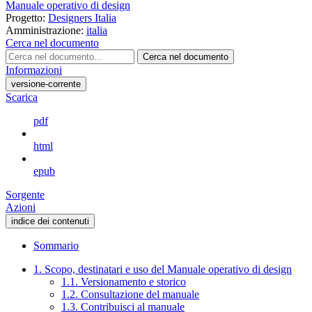
Manuale operativo di design
Progetto:
Designers Italia
Amministrazione:
italia
Cerca nel documento
Cerca nel documento
Informazioni
versione-corrente
Scarica
pdf
html
epub
Sorgente
Azioni
indice dei contenuti
Sommario
1. Scopo, destinatari e uso del Manuale operativo di design
1.1. Versionamento e storico
1.2. Consultazione del manuale
1.3. Contribuisci al manuale