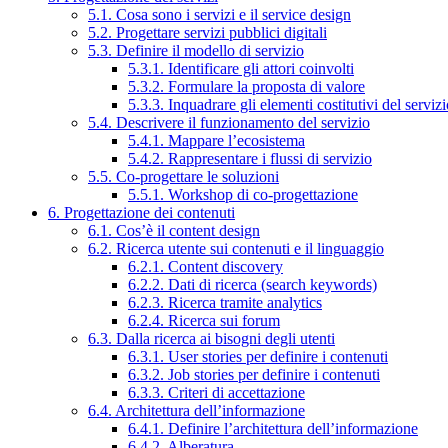
5.1. Cosa sono i servizi e il service design
5.2. Progettare servizi pubblici digitali
5.3. Definire il modello di servizio
5.3.1. Identificare gli attori coinvolti
5.3.2. Formulare la proposta di valore
5.3.3. Inquadrare gli elementi costitutivi del serviz
5.4. Descrivere il funzionamento del servizio
5.4.1. Mappare l’ecosistema
5.4.2. Rappresentare i flussi di servizio
5.5. Co-progettare le soluzioni
5.5.1. Workshop di co-progettazione
6. Progettazione dei contenuti
6.1. Cos’è il content design
6.2. Ricerca utente sui contenuti e il linguaggio
6.2.1. Content discovery
6.2.2. Dati di ricerca (search keywords)
6.2.3. Ricerca tramite analytics
6.2.4. Ricerca sui forum
6.3. Dalla ricerca ai bisogni degli utenti
6.3.1. User stories per definire i contenuti
6.3.2. Job stories per definire i contenuti
6.3.3. Criteri di accettazione
6.4. Architettura dell’informazione
6.4.1. Definire l’architettura dell’informazione
6.4.2. Alberatura