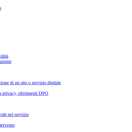
)
ilità
azione
ione di un sito o servizio digitale
va privacy, riferimenti DPO
olti nel servizio
ntervento