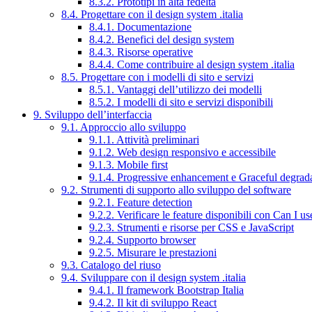
8.3.2. Prototipi in alta fedeltà
8.4. Progettare con il design system .italia
8.4.1. Documentazione
8.4.2. Benefici del design system
8.4.3. Risorse operative
8.4.4. Come contribuire al design system .italia
8.5. Progettare con i modelli di sito e servizi
8.5.1. Vantaggi dell’utilizzo dei modelli
8.5.2. I modelli di sito e servizi disponibili
9. Sviluppo dell’interfaccia
9.1. Approccio allo sviluppo
9.1.1. Attività preliminari
9.1.2. Web design responsivo e accessibile
9.1.3. Mobile first
9.1.4. Progressive enhancement e Graceful degrad
9.2. Strumenti di supporto allo sviluppo del software
9.2.1. Feature detection
9.2.2. Verificare le feature disponibili con Can I us
9.2.3. Strumenti e risorse per CSS e JavaScript
9.2.4. Supporto browser
9.2.5. Misurare le prestazioni
9.3. Catalogo del riuso
9.4. Sviluppare con il design system .italia
9.4.1. Il framework Bootstrap Italia
9.4.2. Il kit di sviluppo React