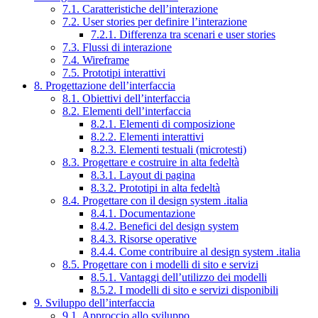
7.1. Caratteristiche dell’interazione
7.2. User stories per definire l’interazione
7.2.1. Differenza tra scenari e user stories
7.3. Flussi di interazione
7.4. Wireframe
7.5. Prototipi interattivi
8. Progettazione dell’interfaccia
8.1. Obiettivi dell’interfaccia
8.2. Elementi dell’interfaccia
8.2.1. Elementi di composizione
8.2.2. Elementi interattivi
8.2.3. Elementi testuali (microtesti)
8.3. Progettare e costruire in alta fedeltà
8.3.1. Layout di pagina
8.3.2. Prototipi in alta fedeltà
8.4. Progettare con il design system .italia
8.4.1. Documentazione
8.4.2. Benefici del design system
8.4.3. Risorse operative
8.4.4. Come contribuire al design system .italia
8.5. Progettare con i modelli di sito e servizi
8.5.1. Vantaggi dell’utilizzo dei modelli
8.5.2. I modelli di sito e servizi disponibili
9. Sviluppo dell’interfaccia
9.1. Approccio allo sviluppo