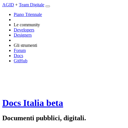
AGID
+
Team Digitale
Piano Triennale
Le community
Developers
Designers
Gli strumenti
Forum
Docs
GitHub
Docs Italia
beta
Documenti pubblici, digitali.