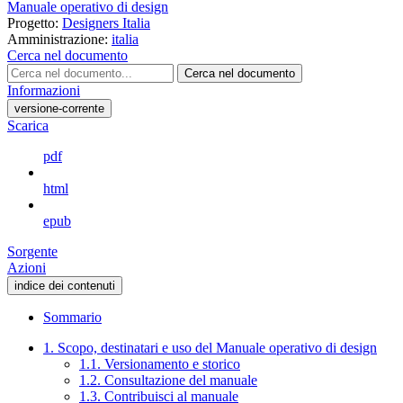
Manuale operativo di design
Progetto:
Designers Italia
Amministrazione:
italia
Cerca nel documento
Cerca nel documento
Informazioni
versione-corrente
Scarica
pdf
html
epub
Sorgente
Azioni
indice dei contenuti
Sommario
1. Scopo, destinatari e uso del Manuale operativo di design
1.1. Versionamento e storico
1.2. Consultazione del manuale
1.3. Contribuisci al manuale