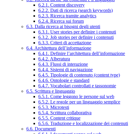
6.2.1. Content discovery
6.2.2. Dati di ricerca (search keywords)
6.2.3. Ricerca tramite analytics
6.2.4. Ricerca sui forum
6.3. Dalla ricerca ai bisogni degli utenti
6.3.1. User stories per definire i contenuti
6.3.2. Job stories per definire i contenuti
6.3.3. Criteri di accettazione
6.4. Architettura dell’informazione
6.4.1. Definire l’architettura dell’informazione
6.4.2. Alberatura
6.4.3. Flussi di interazione
6.4.4. Sistemi di navigazione
6.4.5. Tipologie di contenuto (content type)
6.4.6. Ontologie e standard
6.4.7. Vocabolari controllati e tassonomie
6.5. Scrittura e linguaggio
6.5.1. Come leggono le persone sul web
6.5.2. Le regole per un linguaggio semplice
6.5.3. Microtesti
6.5.4. Scrittura collaborativa
6.5.5. Content critique
6.5.6. Traduzione e localizzazione dei contenuti
6.6. Documenti