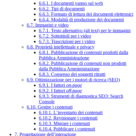
6.6.1. I documenti vanno sul web
6.6.2. Tipi di documenti
6.6.3. Formato di lettura dei documenti elettronici
6.6.4. Modalità di produzione dei documenti
6.7. Immagini e video
6.7.1. Testo alternativo (alt text) per le immagini
6.7.2. Sottotitoli per i video
6.7.3. Trascrizioni per i video
6.8. Proprietà intellettuale e privacy
6.8.1. Pubblicazione di contenuti prodotti dalla
Pubblica Amministrazione
6.8.2. Pubblicazione di contenuti non prodotti
dalla Pubblica Amministrazione
6.8.3. Consenso dei soggetti ritratti
6.9. Ottimizzazione per i motori di ricerca (SEO)
6.9.1. I fattori
on-page
6.9.2. I fattori
off-page
6.9.3. Strumenti di diagnostica SEO: Search
Console
6.10. Gestire i contenuti
6.10.1. L’inventario dei contenuti
6.10.2. Revisionare i contenuti
6.10.3. Migrare i contenuti
6.10.4. Pubblicare i contenuti
7. Progettazione dell’interazione