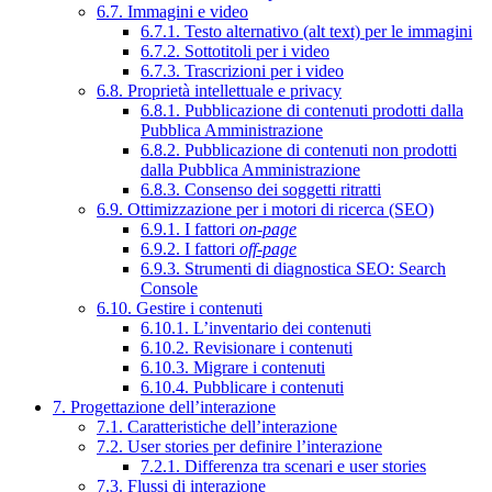
6.7. Immagini e video
6.7.1. Testo alternativo (alt text) per le immagini
6.7.2. Sottotitoli per i video
6.7.3. Trascrizioni per i video
6.8. Proprietà intellettuale e privacy
6.8.1. Pubblicazione di contenuti prodotti dalla
Pubblica Amministrazione
6.8.2. Pubblicazione di contenuti non prodotti
dalla Pubblica Amministrazione
6.8.3. Consenso dei soggetti ritratti
6.9. Ottimizzazione per i motori di ricerca (SEO)
6.9.1. I fattori
on-page
6.9.2. I fattori
off-page
6.9.3. Strumenti di diagnostica SEO: Search
Console
6.10. Gestire i contenuti
6.10.1. L’inventario dei contenuti
6.10.2. Revisionare i contenuti
6.10.3. Migrare i contenuti
6.10.4. Pubblicare i contenuti
7. Progettazione dell’interazione
7.1. Caratteristiche dell’interazione
7.2. User stories per definire l’interazione
7.2.1. Differenza tra scenari e user stories
7.3. Flussi di interazione