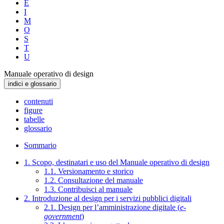
E
I
M
O
S
T
U
Manuale operativo di design
indici e glossario
contenuti
figure
tabelle
glossario
Sommario
1. Scopo, destinatari e uso del Manuale operativo di design
1.1. Versionamento e storico
1.2. Consultazione del manuale
1.3. Contribuisci al manuale
2. Introduzione al design per i servizi pubblici digitali
2.1. Design per l’amministrazione digitale (
e-
government
)