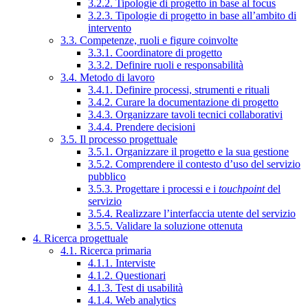
3.2.2. Tipologie di progetto in base al focus
3.2.3. Tipologie di progetto in base all’ambito di
intervento
3.3. Competenze, ruoli e figure coinvolte
3.3.1. Coordinatore di progetto
3.3.2. Definire ruoli e responsabilità
3.4. Metodo di lavoro
3.4.1. Definire processi, strumenti e rituali
3.4.2. Curare la documentazione di progetto
3.4.3. Organizzare tavoli tecnici collaborativi
3.4.4. Prendere decisioni
3.5. Il processo progettuale
3.5.1. Organizzare il progetto e la sua gestione
3.5.2. Comprendere il contesto d’uso del servizio
pubblico
3.5.3. Progettare i processi e i
touchpoint
del
servizio
3.5.4. Realizzare l’interfaccia utente del servizio
3.5.5. Validare la soluzione ottenuta
4. Ricerca progettuale
4.1. Ricerca primaria
4.1.1. Interviste
4.1.2. Questionari
4.1.3. Test di usabilità
4.1.4. Web analytics