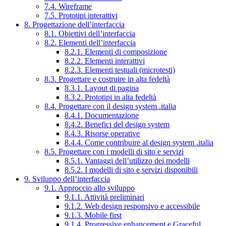
7.4. Wireframe
7.5. Prototipi interattivi
8. Progettazione dell’interfaccia
8.1. Obiettivi dell’interfaccia
8.2. Elementi dell’interfaccia
8.2.1. Elementi di composizione
8.2.2. Elementi interattivi
8.2.3. Elementi testuali (microtesti)
8.3. Progettare e costruire in alta fedeltà
8.3.1. Layout di pagina
8.3.2. Prototipi in alta fedeltà
8.4. Progettare con il design system .italia
8.4.1. Documentazione
8.4.2. Benefici del design system
8.4.3. Risorse operative
8.4.4. Come contribuire al design system .italia
8.5. Progettare con i modelli di sito e servizi
8.5.1. Vantaggi dell’utilizzo dei modelli
8.5.2. I modelli di sito e servizi disponibili
9. Sviluppo dell’interfaccia
9.1. Approccio allo sviluppo
9.1.1. Attività preliminari
9.1.2. Web design responsivo e accessibile
9.1.3. Mobile first
9.1.4. Progressive enhancement e Graceful