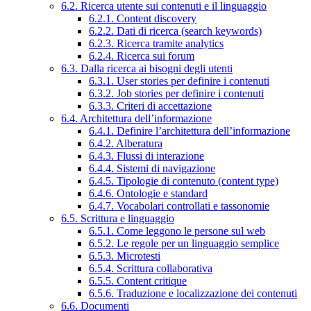
6.2. Ricerca utente sui contenuti e il linguaggio
6.2.1. Content discovery
6.2.2. Dati di ricerca (search keywords)
6.2.3. Ricerca tramite analytics
6.2.4. Ricerca sui forum
6.3. Dalla ricerca ai bisogni degli utenti
6.3.1. User stories per definire i contenuti
6.3.2. Job stories per definire i contenuti
6.3.3. Criteri di accettazione
6.4. Architettura dell’informazione
6.4.1. Definire l’architettura dell’informazione
6.4.2. Alberatura
6.4.3. Flussi di interazione
6.4.4. Sistemi di navigazione
6.4.5. Tipologie di contenuto (content type)
6.4.6. Ontologie e standard
6.4.7. Vocabolari controllati e tassonomie
6.5. Scrittura e linguaggio
6.5.1. Come leggono le persone sul web
6.5.2. Le regole per un linguaggio semplice
6.5.3. Microtesti
6.5.4. Scrittura collaborativa
6.5.5. Content critique
6.5.6. Traduzione e localizzazione dei contenuti
6.6. Documenti