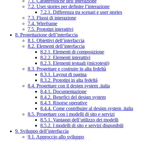
7.1. Caratteristiche dell’interazione
7.2. User stories per definire l’interazione
7.2.1. Differenza tra scenari e user stories
7.3. Flussi di interazione
7.4. Wireframe
7.5. Prototipi interattivi
8. Progettazione dell’interfaccia
8.1. Obiettivi dell’interfaccia
8.2. Elementi dell’interfaccia
8.2.1. Elementi di composizione
8.2.2. Elementi interattivi
8.2.3. Elementi testuali (microtesti)
8.3. Progettare e costruire in alta fedeltà
8.3.1. Layout di pagina
8.3.2. Prototipi in alta fedeltà
8.4. Progettare con il design system .italia
8.4.1. Documentazione
8.4.2. Benefici del design system
8.4.3. Risorse operative
8.4.4. Come contribuire al design system .italia
8.5. Progettare con i modelli di sito e servizi
8.5.1. Vantaggi dell’utilizzo dei modelli
8.5.2. I modelli di sito e servizi disponibili
9. Sviluppo dell’interfaccia
9.1. Approccio allo sviluppo