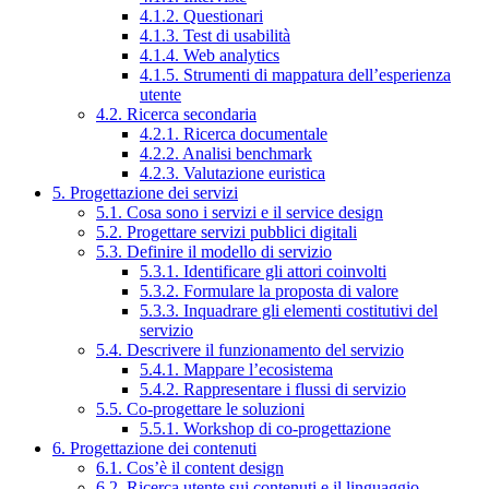
4.1.2. Questionari
4.1.3. Test di usabilità
4.1.4. Web analytics
4.1.5. Strumenti di mappatura dell’esperienza
utente
4.2. Ricerca secondaria
4.2.1. Ricerca documentale
4.2.2. Analisi benchmark
4.2.3. Valutazione euristica
5. Progettazione dei servizi
5.1. Cosa sono i servizi e il service design
5.2. Progettare servizi pubblici digitali
5.3. Definire il modello di servizio
5.3.1. Identificare gli attori coinvolti
5.3.2. Formulare la proposta di valore
5.3.3. Inquadrare gli elementi costitutivi del
servizio
5.4. Descrivere il funzionamento del servizio
5.4.1. Mappare l’ecosistema
5.4.2. Rappresentare i flussi di servizio
5.5. Co-progettare le soluzioni
5.5.1. Workshop di co-progettazione
6. Progettazione dei contenuti
6.1. Cos’è il content design
6.2. Ricerca utente sui contenuti e il linguaggio