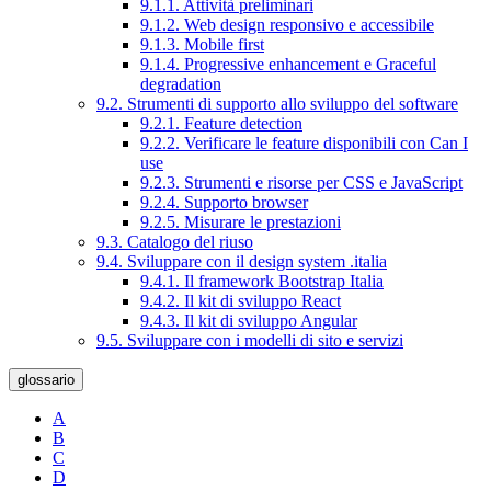
9.1.1. Attività preliminari
9.1.2. Web design responsivo e accessibile
9.1.3. Mobile first
9.1.4. Progressive enhancement e Graceful
degradation
9.2. Strumenti di supporto allo sviluppo del software
9.2.1. Feature detection
9.2.2. Verificare le feature disponibili con Can I
use
9.2.3. Strumenti e risorse per CSS e JavaScript
9.2.4. Supporto browser
9.2.5. Misurare le prestazioni
9.3. Catalogo del riuso
9.4. Sviluppare con il design system .italia
9.4.1. Il framework Bootstrap Italia
9.4.2. Il kit di sviluppo React
9.4.3. Il kit di sviluppo Angular
9.5. Sviluppare con i modelli di sito e servizi
glossario
A
B
C
D