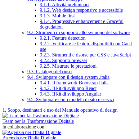
9.1.1. Attività preliminari
9.1.2. Web design responsivo e accessibile
9.1.3. Mobile first
9.1.4. Progressive enhancement e Graceful
degradation
9.2. Strumenti di supporto allo sviluppo del software
9.2.1. Feature detection
9.2.2. Verificare le feature disponibili con Can I
use
9.2.3. Strumenti e risorse per CSS e JavaScript
9.2.4. Supporto browser
9.2.5. Misurare le prestazioni
9.3. Catalogo del riuso
9.4. Sviluppare con il design system .italia
9.4.1. Il framework Bootstrap Italia
9.4.2. Il kit di sviluppo React
9.4.3. Il kit di sviluppo Angular
9.5. Sviluppare con i modelli di sito e servizi
1. Scopo, destinatari e uso del Manuale operativo di design
Team per la Trasformazione Digitale
in collaborazione con
Agenzia per l'Italia Digitale