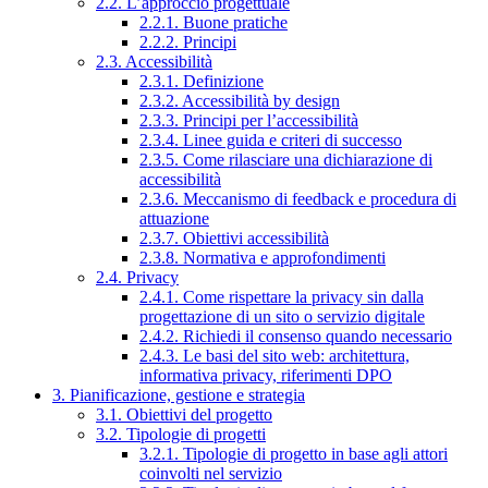
2.2. L’approccio progettuale
2.2.1. Buone pratiche
2.2.2. Principi
2.3. Accessibilità
2.3.1. Definizione
2.3.2. Accessibilità by design
2.3.3. Principi per l’accessibilità
2.3.4. Linee guida e criteri di successo
2.3.5. Come rilasciare una dichiarazione di
accessibilità
2.3.6. Meccanismo di feedback e procedura di
attuazione
2.3.7. Obiettivi accessibilità
2.3.8. Normativa e approfondimenti
2.4. Privacy
2.4.1. Come rispettare la privacy sin dalla
progettazione di un sito o servizio digitale
2.4.2. Richiedi il consenso quando necessario
2.4.3. Le basi del sito web: architettura,
informativa privacy, riferimenti DPO
3. Pianificazione, gestione e strategia
3.1. Obiettivi del progetto
3.2. Tipologie di progetti
3.2.1. Tipologie di progetto in base agli attori
coinvolti nel servizio