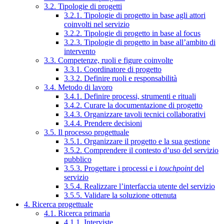
3.2. Tipologie di progetti
3.2.1. Tipologie di progetto in base agli attori
coinvolti nel servizio
3.2.2. Tipologie di progetto in base al focus
3.2.3. Tipologie di progetto in base all’ambito di
intervento
3.3. Competenze, ruoli e figure coinvolte
3.3.1. Coordinatore di progetto
3.3.2. Definire ruoli e responsabilità
3.4. Metodo di lavoro
3.4.1. Definire processi, strumenti e rituali
3.4.2. Curare la documentazione di progetto
3.4.3. Organizzare tavoli tecnici collaborativi
3.4.4. Prendere decisioni
3.5. Il processo progettuale
3.5.1. Organizzare il progetto e la sua gestione
3.5.2. Comprendere il contesto d’uso del servizio
pubblico
3.5.3. Progettare i processi e i
touchpoint
del
servizio
3.5.4. Realizzare l’interfaccia utente del servizio
3.5.5. Validare la soluzione ottenuta
4. Ricerca progettuale
4.1. Ricerca primaria
4.1.1. Interviste