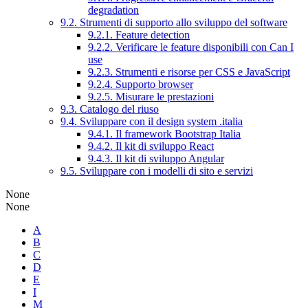
degradation
9.2. Strumenti di supporto allo sviluppo del software
9.2.1. Feature detection
9.2.2. Verificare le feature disponibili con Can I
use
9.2.3. Strumenti e risorse per CSS e JavaScript
9.2.4. Supporto browser
9.2.5. Misurare le prestazioni
9.3. Catalogo del riuso
9.4. Sviluppare con il design system .italia
9.4.1. Il framework Bootstrap Italia
9.4.2. Il kit di sviluppo React
9.4.3. Il kit di sviluppo Angular
9.5. Sviluppare con i modelli di sito e servizi
None
None
A
B
C
D
E
I
M