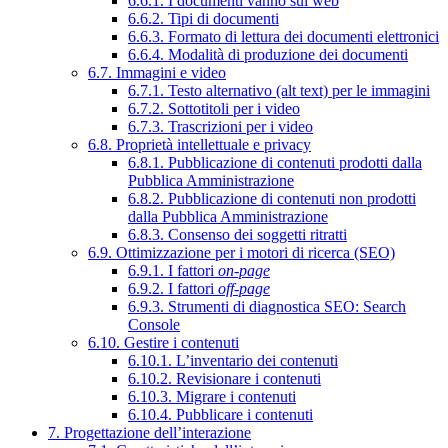
6.6.1. I documenti vanno sul web
6.6.2. Tipi di documenti
6.6.3. Formato di lettura dei documenti elettronici
6.6.4. Modalità di produzione dei documenti
6.7. Immagini e video
6.7.1. Testo alternativo (alt text) per le immagini
6.7.2. Sottotitoli per i video
6.7.3. Trascrizioni per i video
6.8. Proprietà intellettuale e privacy
6.8.1. Pubblicazione di contenuti prodotti dalla
Pubblica Amministrazione
6.8.2. Pubblicazione di contenuti non prodotti
dalla Pubblica Amministrazione
6.8.3. Consenso dei soggetti ritratti
6.9. Ottimizzazione per i motori di ricerca (SEO)
6.9.1. I fattori
on-page
6.9.2. I fattori
off-page
6.9.3. Strumenti di diagnostica SEO: Search
Console
6.10. Gestire i contenuti
6.10.1. L’inventario dei contenuti
6.10.2. Revisionare i contenuti
6.10.3. Migrare i contenuti
6.10.4. Pubblicare i contenuti
7. Progettazione dell’interazione