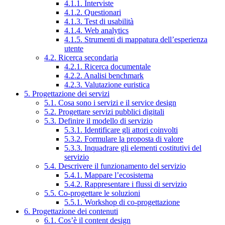
4.1.1. Interviste
4.1.2. Questionari
4.1.3. Test di usabilità
4.1.4. Web analytics
4.1.5. Strumenti di mappatura dell’esperienza
utente
4.2. Ricerca secondaria
4.2.1. Ricerca documentale
4.2.2. Analisi benchmark
4.2.3. Valutazione euristica
5. Progettazione dei servizi
5.1. Cosa sono i servizi e il service design
5.2. Progettare servizi pubblici digitali
5.3. Definire il modello di servizio
5.3.1. Identificare gli attori coinvolti
5.3.2. Formulare la proposta di valore
5.3.3. Inquadrare gli elementi costitutivi del
servizio
5.4. Descrivere il funzionamento del servizio
5.4.1. Mappare l’ecosistema
5.4.2. Rappresentare i flussi di servizio
5.5. Co-progettare le soluzioni
5.5.1. Workshop di co-progettazione
6. Progettazione dei contenuti
6.1. Cos’è il content design