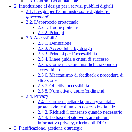
1.3. Contribuisci al manuale
2. Introduzione al design per i servizi pubblici digitali
2.1. Design per l’amministrazione digitale (
e-
government
)
2.2. L’approccio progettuale
2.2.1. Buone pratiche
2.2.2. Principi
2.3. Accessibilità
2.3.1. Definizione
2.3.2. Accessibilità by design
2.3.3. Principi per l’accessibilità
2.3.4. Linee guida e criteri di successo
2.3.5. Come rilasciare una dichiarazione di
accessibilità
2.3.6. Meccanismo di feedback e procedura di
attuazione
2.3.7. Obiettivi accessibilità
2.3.8. Normativa e approfondimenti
2.4. Privacy
2.4.1. Come rispettare la privacy sin dalla
progettazione di un sito o servizio digitale
2.4.2. Richiedi il consenso quando necessario
2.4.3. Le basi del sito web: architettura,
informativa privacy, riferimenti DPO
3. Pianificazione, gestione e strategia