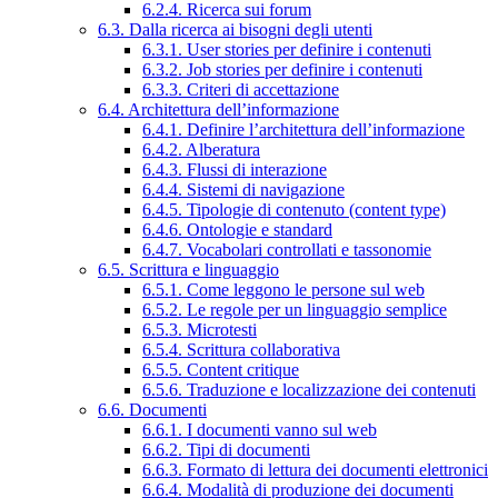
6.2.4. Ricerca sui forum
6.3. Dalla ricerca ai bisogni degli utenti
6.3.1. User stories per definire i contenuti
6.3.2. Job stories per definire i contenuti
6.3.3. Criteri di accettazione
6.4. Architettura dell’informazione
6.4.1. Definire l’architettura dell’informazione
6.4.2. Alberatura
6.4.3. Flussi di interazione
6.4.4. Sistemi di navigazione
6.4.5. Tipologie di contenuto (content type)
6.4.6. Ontologie e standard
6.4.7. Vocabolari controllati e tassonomie
6.5. Scrittura e linguaggio
6.5.1. Come leggono le persone sul web
6.5.2. Le regole per un linguaggio semplice
6.5.3. Microtesti
6.5.4. Scrittura collaborativa
6.5.5. Content critique
6.5.6. Traduzione e localizzazione dei contenuti
6.6. Documenti
6.6.1. I documenti vanno sul web
6.6.2. Tipi di documenti
6.6.3. Formato di lettura dei documenti elettronici
6.6.4. Modalità di produzione dei documenti