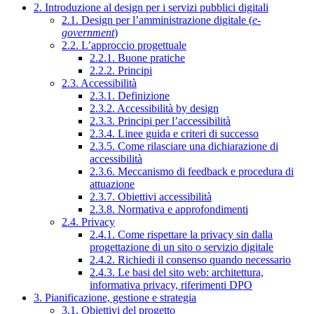
2. Introduzione al design per i servizi pubblici digitali
2.1. Design per l’amministrazione digitale (
e-
government
)
2.2. L’approccio progettuale
2.2.1. Buone pratiche
2.2.2. Principi
2.3. Accessibilità
2.3.1. Definizione
2.3.2. Accessibilità by design
2.3.3. Principi per l’accessibilità
2.3.4. Linee guida e criteri di successo
2.3.5. Come rilasciare una dichiarazione di
accessibilità
2.3.6. Meccanismo di feedback e procedura di
attuazione
2.3.7. Obiettivi accessibilità
2.3.8. Normativa e approfondimenti
2.4. Privacy
2.4.1. Come rispettare la privacy sin dalla
progettazione di un sito o servizio digitale
2.4.2. Richiedi il consenso quando necessario
2.4.3. Le basi del sito web: architettura,
informativa privacy, riferimenti DPO
3. Pianificazione, gestione e strategia
3.1. Obiettivi del progetto