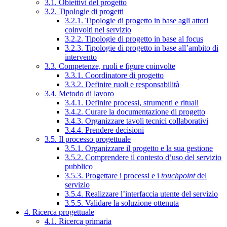
3.1. Obiettivi del progetto
3.2. Tipologie di progetti
3.2.1. Tipologie di progetto in base agli attori
coinvolti nel servizio
3.2.2. Tipologie di progetto in base al focus
3.2.3. Tipologie di progetto in base all’ambito di
intervento
3.3. Competenze, ruoli e figure coinvolte
3.3.1. Coordinatore di progetto
3.3.2. Definire ruoli e responsabilità
3.4. Metodo di lavoro
3.4.1. Definire processi, strumenti e rituali
3.4.2. Curare la documentazione di progetto
3.4.3. Organizzare tavoli tecnici collaborativi
3.4.4. Prendere decisioni
3.5. Il processo progettuale
3.5.1. Organizzare il progetto e la sua gestione
3.5.2. Comprendere il contesto d’uso del servizio
pubblico
3.5.3. Progettare i processi e i
touchpoint
del
servizio
3.5.4. Realizzare l’interfaccia utente del servizio
3.5.5. Validare la soluzione ottenuta
4. Ricerca progettuale
4.1. Ricerca primaria