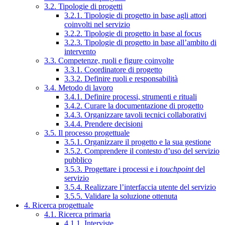
3.2. Tipologie di progetti
3.2.1. Tipologie di progetto in base agli attori
coinvolti nel servizio
3.2.2. Tipologie di progetto in base al focus
3.2.3. Tipologie di progetto in base all’ambito di
intervento
3.3. Competenze, ruoli e figure coinvolte
3.3.1. Coordinatore di progetto
3.3.2. Definire ruoli e responsabilità
3.4. Metodo di lavoro
3.4.1. Definire processi, strumenti e rituali
3.4.2. Curare la documentazione di progetto
3.4.3. Organizzare tavoli tecnici collaborativi
3.4.4. Prendere decisioni
3.5. Il processo progettuale
3.5.1. Organizzare il progetto e la sua gestione
3.5.2. Comprendere il contesto d’uso del servizio
pubblico
3.5.3. Progettare i processi e i
touchpoint
del
servizio
3.5.4. Realizzare l’interfaccia utente del servizio
3.5.5. Validare la soluzione ottenuta
4. Ricerca progettuale
4.1. Ricerca primaria
4.1.1. Interviste