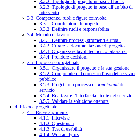
3.2.2. Tipologie di progetto in base al focus
3.2.3. Tipologie di progetto in base all’ambito di
intervento
3.3. Competenze, ruoli e figure coinvolte
3.3.1. Coordinatore di progetto
3.3.2. Definire ruoli e responsabilità
3.4. Metodo di lavoro
3.4.1. Definire processi, strumenti e rituali
3.4.2. Curare la documentazione di progetto
3.4.3. Organizzare tavoli tecnici collaborativi
3.4.4. Prendere decisioni
3.5. Il processo progettuale
3.5.1. Organizzare il progetto e la sua gestione
3.5.2. Comprendere il contesto d’uso del servizio
pubblico
3.5.3. Progettare i processi e i
touchpoint
del
servizio
3.5.4. Realizzare l’interfaccia utente del servizio
3.5.5. Validare la soluzione ottenuta
4. Ricerca progettuale
4.1. Ricerca primaria
4.1.1. Interviste
4.1.2. Questionari
4.1.3. Test di usabilità
4.1.4. Web analytics