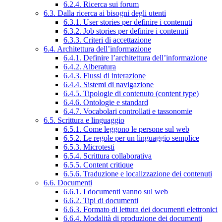
6.2.4. Ricerca sui forum
6.3. Dalla ricerca ai bisogni degli utenti
6.3.1. User stories per definire i contenuti
6.3.2. Job stories per definire i contenuti
6.3.3. Criteri di accettazione
6.4. Architettura dell’informazione
6.4.1. Definire l’architettura dell’informazione
6.4.2. Alberatura
6.4.3. Flussi di interazione
6.4.4. Sistemi di navigazione
6.4.5. Tipologie di contenuto (content type)
6.4.6. Ontologie e standard
6.4.7. Vocabolari controllati e tassonomie
6.5. Scrittura e linguaggio
6.5.1. Come leggono le persone sul web
6.5.2. Le regole per un linguaggio semplice
6.5.3. Microtesti
6.5.4. Scrittura collaborativa
6.5.5. Content critique
6.5.6. Traduzione e localizzazione dei contenuti
6.6. Documenti
6.6.1. I documenti vanno sul web
6.6.2. Tipi di documenti
6.6.3. Formato di lettura dei documenti elettronici
6.6.4. Modalità di produzione dei documenti