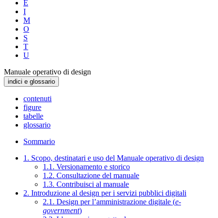
E
I
M
O
S
T
U
Manuale operativo di design
indici e glossario
contenuti
figure
tabelle
glossario
Sommario
1. Scopo, destinatari e uso del Manuale operativo di design
1.1. Versionamento e storico
1.2. Consultazione del manuale
1.3. Contribuisci al manuale
2. Introduzione al design per i servizi pubblici digitali
2.1. Design per l’amministrazione digitale (
e-
government
)