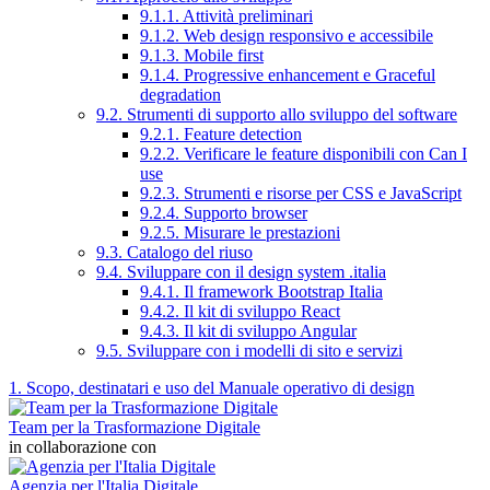
9.1.1. Attività preliminari
9.1.2. Web design responsivo e accessibile
9.1.3. Mobile first
9.1.4. Progressive enhancement e Graceful
degradation
9.2. Strumenti di supporto allo sviluppo del software
9.2.1. Feature detection
9.2.2. Verificare le feature disponibili con Can I
use
9.2.3. Strumenti e risorse per CSS e JavaScript
9.2.4. Supporto browser
9.2.5. Misurare le prestazioni
9.3. Catalogo del riuso
9.4. Sviluppare con il design system .italia
9.4.1. Il framework Bootstrap Italia
9.4.2. Il kit di sviluppo React
9.4.3. Il kit di sviluppo Angular
9.5. Sviluppare con i modelli di sito e servizi
1. Scopo, destinatari e uso del Manuale operativo di design
Team per la Trasformazione Digitale
in collaborazione con
Agenzia per l'Italia Digitale