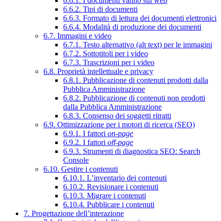
6.6.1. I documenti vanno sul web
6.6.2. Tipi di documenti
6.6.3. Formato di lettura dei documenti elettronici
6.6.4. Modalità di produzione dei documenti
6.7. Immagini e video
6.7.1. Testo alternativo (alt text) per le immagini
6.7.2. Sottotitoli per i video
6.7.3. Trascrizioni per i video
6.8. Proprietà intellettuale e privacy
6.8.1. Pubblicazione di contenuti prodotti dalla
Pubblica Amministrazione
6.8.2. Pubblicazione di contenuti non prodotti
dalla Pubblica Amministrazione
6.8.3. Consenso dei soggetti ritratti
6.9. Ottimizzazione per i motori di ricerca (SEO)
6.9.1. I fattori
on-page
6.9.2. I fattori
off-page
6.9.3. Strumenti di diagnostica SEO: Search
Console
6.10. Gestire i contenuti
6.10.1. L’inventario dei contenuti
6.10.2. Revisionare i contenuti
6.10.3. Migrare i contenuti
6.10.4. Pubblicare i contenuti
7. Progettazione dell’interazione