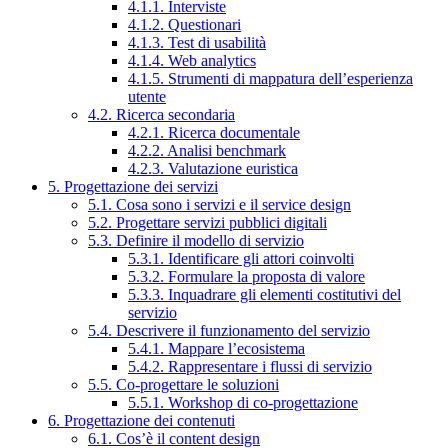
4.1.1. Interviste
4.1.2. Questionari
4.1.3. Test di usabilità
4.1.4. Web analytics
4.1.5. Strumenti di mappatura dell’esperienza
utente
4.2. Ricerca secondaria
4.2.1. Ricerca documentale
4.2.2. Analisi benchmark
4.2.3. Valutazione euristica
5. Progettazione dei servizi
5.1. Cosa sono i servizi e il service design
5.2. Progettare servizi pubblici digitali
5.3. Definire il modello di servizio
5.3.1. Identificare gli attori coinvolti
5.3.2. Formulare la proposta di valore
5.3.3. Inquadrare gli elementi costitutivi del
servizio
5.4. Descrivere il funzionamento del servizio
5.4.1. Mappare l’ecosistema
5.4.2. Rappresentare i flussi di servizio
5.5. Co-progettare le soluzioni
5.5.1. Workshop di co-progettazione
6. Progettazione dei contenuti
6.1. Cos’è il content design