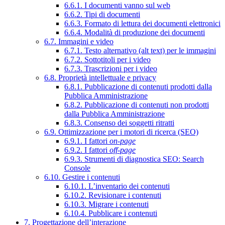
6.6.1. I documenti vanno sul web
6.6.2. Tipi di documenti
6.6.3. Formato di lettura dei documenti elettronici
6.6.4. Modalità di produzione dei documenti
6.7. Immagini e video
6.7.1. Testo alternativo (alt text) per le immagini
6.7.2. Sottotitoli per i video
6.7.3. Trascrizioni per i video
6.8. Proprietà intellettuale e privacy
6.8.1. Pubblicazione di contenuti prodotti dalla
Pubblica Amministrazione
6.8.2. Pubblicazione di contenuti non prodotti
dalla Pubblica Amministrazione
6.8.3. Consenso dei soggetti ritratti
6.9. Ottimizzazione per i motori di ricerca (SEO)
6.9.1. I fattori
on-page
6.9.2. I fattori
off-page
6.9.3. Strumenti di diagnostica SEO: Search
Console
6.10. Gestire i contenuti
6.10.1. L’inventario dei contenuti
6.10.2. Revisionare i contenuti
6.10.3. Migrare i contenuti
6.10.4. Pubblicare i contenuti
7. Progettazione dell’interazione