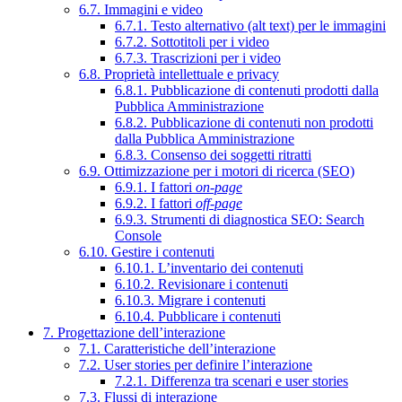
6.7. Immagini e video
6.7.1. Testo alternativo (alt text) per le immagini
6.7.2. Sottotitoli per i video
6.7.3. Trascrizioni per i video
6.8. Proprietà intellettuale e privacy
6.8.1. Pubblicazione di contenuti prodotti dalla
Pubblica Amministrazione
6.8.2. Pubblicazione di contenuti non prodotti
dalla Pubblica Amministrazione
6.8.3. Consenso dei soggetti ritratti
6.9. Ottimizzazione per i motori di ricerca (SEO)
6.9.1. I fattori
on-page
6.9.2. I fattori
off-page
6.9.3. Strumenti di diagnostica SEO: Search
Console
6.10. Gestire i contenuti
6.10.1. L’inventario dei contenuti
6.10.2. Revisionare i contenuti
6.10.3. Migrare i contenuti
6.10.4. Pubblicare i contenuti
7. Progettazione dell’interazione
7.1. Caratteristiche dell’interazione
7.2. User stories per definire l’interazione
7.2.1. Differenza tra scenari e user stories
7.3. Flussi di interazione