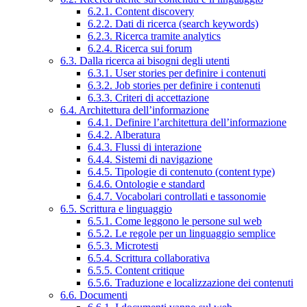
6.2.1. Content discovery
6.2.2. Dati di ricerca (search keywords)
6.2.3. Ricerca tramite analytics
6.2.4. Ricerca sui forum
6.3. Dalla ricerca ai bisogni degli utenti
6.3.1. User stories per definire i contenuti
6.3.2. Job stories per definire i contenuti
6.3.3. Criteri di accettazione
6.4. Architettura dell’informazione
6.4.1. Definire l’architettura dell’informazione
6.4.2. Alberatura
6.4.3. Flussi di interazione
6.4.4. Sistemi di navigazione
6.4.5. Tipologie di contenuto (content type)
6.4.6. Ontologie e standard
6.4.7. Vocabolari controllati e tassonomie
6.5. Scrittura e linguaggio
6.5.1. Come leggono le persone sul web
6.5.2. Le regole per un linguaggio semplice
6.5.3. Microtesti
6.5.4. Scrittura collaborativa
6.5.5. Content critique
6.5.6. Traduzione e localizzazione dei contenuti
6.6. Documenti