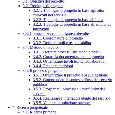
3.1. Obiettivi del progetto
3.2. Tipologie di progetti
3.2.1. Tipologie di progetto in base agli attori
coinvolti nel servizio
3.2.2. Tipologie di progetto in base al focus
3.2.3. Tipologie di progetto in base all’ambito di
intervento
3.3. Competenze, ruoli e figure coinvolte
3.3.1. Coordinatore di progetto
3.3.2. Definire ruoli e responsabilità
3.4. Metodo di lavoro
3.4.1. Definire processi, strumenti e rituali
3.4.2. Curare la documentazione di progetto
3.4.3. Organizzare tavoli tecnici collaborativi
3.4.4. Prendere decisioni
3.5. Il processo progettuale
3.5.1. Organizzare il progetto e la sua gestione
3.5.2. Comprendere il contesto d’uso del servizio
pubblico
3.5.3. Progettare i processi e i
touchpoint
del
servizio
3.5.4. Realizzare l’interfaccia utente del servizio
3.5.5. Validare la soluzione ottenuta
4. Ricerca progettuale
4.1. Ricerca primaria