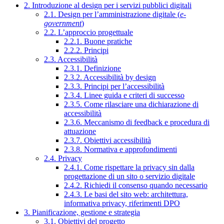
2. Introduzione al design per i servizi pubblici digitali
2.1. Design per l’amministrazione digitale (
e-
government
)
2.2. L’approccio progettuale
2.2.1. Buone pratiche
2.2.2. Principi
2.3. Accessibilità
2.3.1. Definizione
2.3.2. Accessibilità by design
2.3.3. Principi per l’accessibilità
2.3.4. Linee guida e criteri di successo
2.3.5. Come rilasciare una dichiarazione di
accessibilità
2.3.6. Meccanismo di feedback e procedura di
attuazione
2.3.7. Obiettivi accessibilità
2.3.8. Normativa e approfondimenti
2.4. Privacy
2.4.1. Come rispettare la privacy sin dalla
progettazione di un sito o servizio digitale
2.4.2. Richiedi il consenso quando necessario
2.4.3. Le basi del sito web: architettura,
informativa privacy, riferimenti DPO
3. Pianificazione, gestione e strategia
3.1. Obiettivi del progetto