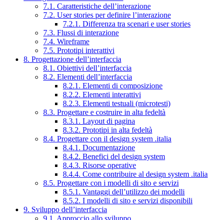
7.1. Caratteristiche dell’interazione
7.2. User stories per definire l’interazione
7.2.1. Differenza tra scenari e user stories
7.3. Flussi di interazione
7.4. Wireframe
7.5. Prototipi interattivi
8. Progettazione dell’interfaccia
8.1. Obiettivi dell’interfaccia
8.2. Elementi dell’interfaccia
8.2.1. Elementi di composizione
8.2.2. Elementi interattivi
8.2.3. Elementi testuali (microtesti)
8.3. Progettare e costruire in alta fedeltà
8.3.1. Layout di pagina
8.3.2. Prototipi in alta fedeltà
8.4. Progettare con il design system .italia
8.4.1. Documentazione
8.4.2. Benefici del design system
8.4.3. Risorse operative
8.4.4. Come contribuire al design system .italia
8.5. Progettare con i modelli di sito e servizi
8.5.1. Vantaggi dell’utilizzo dei modelli
8.5.2. I modelli di sito e servizi disponibili
9. Sviluppo dell’interfaccia
9.1. Approccio allo sviluppo