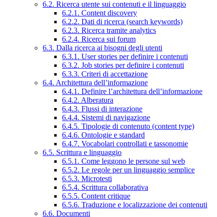
6.2. Ricerca utente sui contenuti e il linguaggio
6.2.1. Content discovery
6.2.2. Dati di ricerca (search keywords)
6.2.3. Ricerca tramite analytics
6.2.4. Ricerca sui forum
6.3. Dalla ricerca ai bisogni degli utenti
6.3.1. User stories per definire i contenuti
6.3.2. Job stories per definire i contenuti
6.3.3. Criteri di accettazione
6.4. Architettura dell’informazione
6.4.1. Definire l’architettura dell’informazione
6.4.2. Alberatura
6.4.3. Flussi di interazione
6.4.4. Sistemi di navigazione
6.4.5. Tipologie di contenuto (content type)
6.4.6. Ontologie e standard
6.4.7. Vocabolari controllati e tassonomie
6.5. Scrittura e linguaggio
6.5.1. Come leggono le persone sul web
6.5.2. Le regole per un linguaggio semplice
6.5.3. Microtesti
6.5.4. Scrittura collaborativa
6.5.5. Content critique
6.5.6. Traduzione e localizzazione dei contenuti
6.6. Documenti