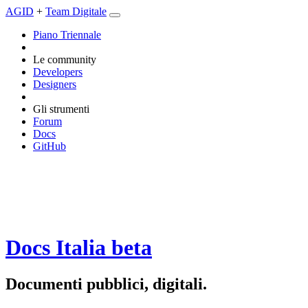
AGID
+
Team Digitale
Piano Triennale
Le community
Developers
Designers
Gli strumenti
Forum
Docs
GitHub
Docs Italia
beta
Documenti pubblici, digitali.