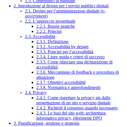
1.3. Contribuisci al manuale
2. Introduzione al design per i servizi pubblici digitali
2.1. Design per l’amministrazione digitale (
e-
government
)
2.2. L’approccio progettuale
2.2.1. Buone pratiche
2.2.2. Principi
2.3. Accessibilità
2.3.1. Definizione
2.3.2. Accessibilità by design
2.3.3. Principi per l’accessibilità
2.3.4. Linee guida e criteri di successo
2.3.5. Come rilasciare una dichiarazione di
accessibilità
2.3.6. Meccanismo di feedback e procedura di
attuazione
2.3.7. Obiettivi accessibilità
2.3.8. Normativa e approfondimenti
2.4. Privacy
2.4.1. Come rispettare la privacy sin dalla
progettazione di un sito o servizio digitale
2.4.2. Richiedi il consenso quando necessario
2.4.3. Le basi del sito web: architettura,
informativa privacy, riferimenti DPO
3. Pianificazione, gestione e strategia