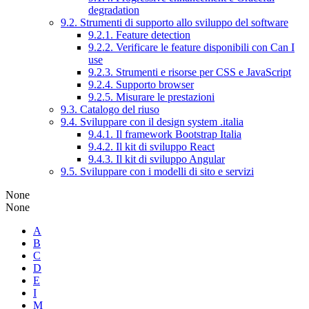
degradation
9.2. Strumenti di supporto allo sviluppo del software
9.2.1. Feature detection
9.2.2. Verificare le feature disponibili con Can I
use
9.2.3. Strumenti e risorse per CSS e JavaScript
9.2.4. Supporto browser
9.2.5. Misurare le prestazioni
9.3. Catalogo del riuso
9.4. Sviluppare con il design system .italia
9.4.1. Il framework Bootstrap Italia
9.4.2. Il kit di sviluppo React
9.4.3. Il kit di sviluppo Angular
9.5. Sviluppare con i modelli di sito e servizi
None
None
A
B
C
D
E
I
M