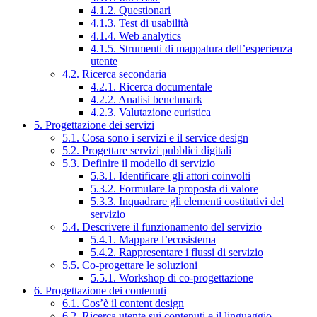
4.1.2. Questionari
4.1.3. Test di usabilità
4.1.4. Web analytics
4.1.5. Strumenti di mappatura dell’esperienza
utente
4.2. Ricerca secondaria
4.2.1. Ricerca documentale
4.2.2. Analisi benchmark
4.2.3. Valutazione euristica
5. Progettazione dei servizi
5.1. Cosa sono i servizi e il service design
5.2. Progettare servizi pubblici digitali
5.3. Definire il modello di servizio
5.3.1. Identificare gli attori coinvolti
5.3.2. Formulare la proposta di valore
5.3.3. Inquadrare gli elementi costitutivi del
servizio
5.4. Descrivere il funzionamento del servizio
5.4.1. Mappare l’ecosistema
5.4.2. Rappresentare i flussi di servizio
5.5. Co-progettare le soluzioni
5.5.1. Workshop di co-progettazione
6. Progettazione dei contenuti
6.1. Cos’è il content design
6.2. Ricerca utente sui contenuti e il linguaggio