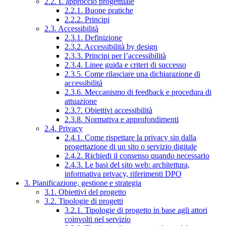
2.2. L’approccio progettuale
2.2.1. Buone pratiche
2.2.2. Principi
2.3. Accessibilità
2.3.1. Definizione
2.3.2. Accessibilità by design
2.3.3. Principi per l’accessibilità
2.3.4. Linee guida e criteri di successo
2.3.5. Come rilasciare una dichiarazione di
accessibilità
2.3.6. Meccanismo di feedback e procedura di
attuazione
2.3.7. Obiettivi accessibilità
2.3.8. Normativa e approfondimenti
2.4. Privacy
2.4.1. Come rispettare la privacy sin dalla
progettazione di un sito o servizio digitale
2.4.2. Richiedi il consenso quando necessario
2.4.3. Le basi del sito web: architettura,
informativa privacy, riferimenti DPO
3. Pianificazione, gestione e strategia
3.1. Obiettivi del progetto
3.2. Tipologie di progetti
3.2.1. Tipologie di progetto in base agli attori
coinvolti nel servizio