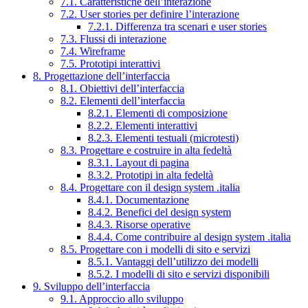
7.1. Caratteristiche dell’interazione
7.2. User stories per definire l’interazione
7.2.1. Differenza tra scenari e user stories
7.3. Flussi di interazione
7.4. Wireframe
7.5. Prototipi interattivi
8. Progettazione dell’interfaccia
8.1. Obiettivi dell’interfaccia
8.2. Elementi dell’interfaccia
8.2.1. Elementi di composizione
8.2.2. Elementi interattivi
8.2.3. Elementi testuali (microtesti)
8.3. Progettare e costruire in alta fedeltà
8.3.1. Layout di pagina
8.3.2. Prototipi in alta fedeltà
8.4. Progettare con il design system .italia
8.4.1. Documentazione
8.4.2. Benefici del design system
8.4.3. Risorse operative
8.4.4. Come contribuire al design system .italia
8.5. Progettare con i modelli di sito e servizi
8.5.1. Vantaggi dell’utilizzo dei modelli
8.5.2. I modelli di sito e servizi disponibili
9. Sviluppo dell’interfaccia
9.1. Approccio allo sviluppo