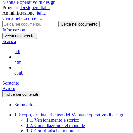
Manuale operativo di design
Progetto:
Designers Italia
Amministrazione:
italia
Cerca nel documento
Cerca nel documento
Informazioni
versione-corrente
Scarica
pdf
html
epub
Sorgente
Azioni
indice dei contenuti
Sommario
1. Scopo, destinatari e uso del Manuale operativo di design
1.1. Versionamento e storico
1.2. Consultazione del manuale
1.3. Contribuisci al manuale