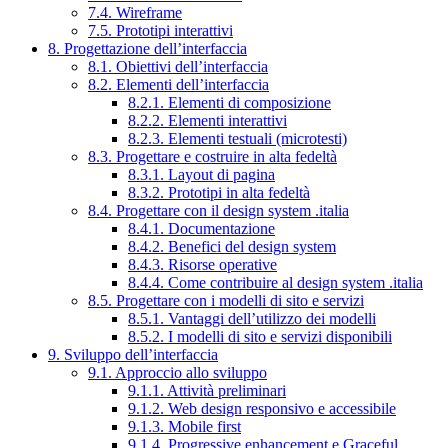
7.4. Wireframe
7.5. Prototipi interattivi
8. Progettazione dell’interfaccia
8.1. Obiettivi dell’interfaccia
8.2. Elementi dell’interfaccia
8.2.1. Elementi di composizione
8.2.2. Elementi interattivi
8.2.3. Elementi testuali (microtesti)
8.3. Progettare e costruire in alta fedeltà
8.3.1. Layout di pagina
8.3.2. Prototipi in alta fedeltà
8.4. Progettare con il design system .italia
8.4.1. Documentazione
8.4.2. Benefici del design system
8.4.3. Risorse operative
8.4.4. Come contribuire al design system .italia
8.5. Progettare con i modelli di sito e servizi
8.5.1. Vantaggi dell’utilizzo dei modelli
8.5.2. I modelli di sito e servizi disponibili
9. Sviluppo dell’interfaccia
9.1. Approccio allo sviluppo
9.1.1. Attività preliminari
9.1.2. Web design responsivo e accessibile
9.1.3. Mobile first
9.1.4. Progressive enhancement e Graceful