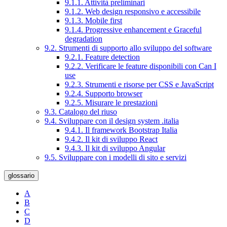
9.1.1. Attività preliminari
9.1.2. Web design responsivo e accessibile
9.1.3. Mobile first
9.1.4. Progressive enhancement e Graceful
degradation
9.2. Strumenti di supporto allo sviluppo del software
9.2.1. Feature detection
9.2.2. Verificare le feature disponibili con Can I
use
9.2.3. Strumenti e risorse per CSS e JavaScript
9.2.4. Supporto browser
9.2.5. Misurare le prestazioni
9.3. Catalogo del riuso
9.4. Sviluppare con il design system .italia
9.4.1. Il framework Bootstrap Italia
9.4.2. Il kit di sviluppo React
9.4.3. Il kit di sviluppo Angular
9.5. Sviluppare con i modelli di sito e servizi
glossario
A
B
C
D