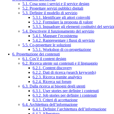
5.1. Cosa sono i servizi e il service design
5.2. Progettare servizi pubblici digitali
5.3. Definire il modello di servizio
5.3.1. Identificare gli attori coinvolti
5.3.2. Formulare la proposta di valore
5.3.3. Inquadrare gli elementi costitutivi del serviz
5.4. Descrivere il funzionamento del servizio
5.4.1. Mappare l’ecosistema
5.4.2. Rappresentare i flussi di servizio
5.5. Co-progettare le soluzioni
5.5.1. Workshop di co-progettazione
6. Progettazione dei contenuti
6.1. Cos’è il content design
6.2. Ricerca utente sui contenuti e il linguaggio
6.2.1. Content discovery
6.2.2. Dati di ricerca (search keywords)
6.2.3. Ricerca tramite analytics
6.2.4. Ricerca sui forum
6.3. Dalla ricerca ai bisogni degli utenti
6.3.1. User stories per definire i contenuti
6.3.2. Job stories per definire i contenuti
6.3.3. Criteri di accettazione
6.4. Architettura dell’informazione
6.4.1. Definire l’architettura dell’informazione
6.4.2. Alberatura