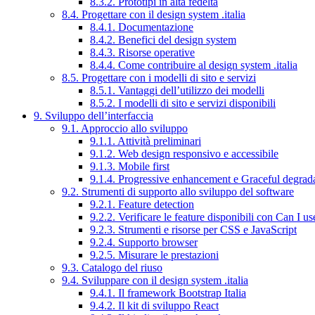
8.3.2. Prototipi in alta fedeltà
8.4. Progettare con il design system .italia
8.4.1. Documentazione
8.4.2. Benefici del design system
8.4.3. Risorse operative
8.4.4. Come contribuire al design system .italia
8.5. Progettare con i modelli di sito e servizi
8.5.1. Vantaggi dell’utilizzo dei modelli
8.5.2. I modelli di sito e servizi disponibili
9. Sviluppo dell’interfaccia
9.1. Approccio allo sviluppo
9.1.1. Attività preliminari
9.1.2. Web design responsivo e accessibile
9.1.3. Mobile first
9.1.4. Progressive enhancement e Graceful degrad
9.2. Strumenti di supporto allo sviluppo del software
9.2.1. Feature detection
9.2.2. Verificare le feature disponibili con Can I us
9.2.3. Strumenti e risorse per CSS e JavaScript
9.2.4. Supporto browser
9.2.5. Misurare le prestazioni
9.3. Catalogo del riuso
9.4. Sviluppare con il design system .italia
9.4.1. Il framework Bootstrap Italia
9.4.2. Il kit di sviluppo React