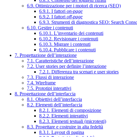
6.8.3. Consenso dei soggetti ritratti
6.9. Ottimizzazione per i motori di ricerca (SEO)
6.9.1. I fattori
on-page
6.9.2. I fattori
off-page
6.9.3. Strumenti di diagnostica SEO: Search Cons
6.10. Gestire i contenuti
6.10.1. L’inventario dei contenuti
6.10.2. Revisionare i contenuti
6.10.3. Migrare i contenuti
6.10.4. Pubblicare i contenuti
7. Progettazione dell’interazione
7.1. Caratteristiche dell’interazione
7.2. User stories per definire l’interazione
7.2.1. Differenza tra scenari e user stories
7.3. Flussi di interazione
7.4. Wireframe
7.5. Prototipi interattivi
8. Progettazione dell’interfaccia
8.1. Obiettivi dell’interfaccia
8.2. Elementi dell’interfaccia
8.2.1. Elementi di composizione
8.2.2. Elementi interattivi
8.2.3. Elementi testuali (microtesti)
8.3. Progettare e costruire in alta fedeltà
8.3.1. Layout di pagina