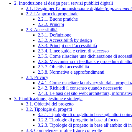
2. Introduzione al design per i servizi pubblici digitali
2.1. Design per l’amministrazione digitale (
e-government
2.2. L’approccio progettuale
2.2.1. Buone pratiche
2.2.2. Principi
2.3. Accessibilità
2.3.1. Definizione
2.3.2. Accessibilità by design
2.3.3. Principi per l’accessibilità
2.3.4. Linee guida e criteri di successo
2.3.5. Come rilasciare una dichiarazione di accessib
2.3.6. Meccanismo di feedback e procedura di attu
2.3.7. Obiettivi accessibilità
2.3.8. Normativa e approfondimenti
2.4. Privacy
2.4.1. Come rispettare la privacy sin dalla progettaz
2.4.2. Richiedi il consenso quando necessario
2.4.3. Le basi del sito web: architettura, informati
3. Pianificazione, gestione e strategia
3.1. Obiettivi del progetto
3.2. Tipologie di progetti
3.2.1. Tipologie di progetto in base agli attori coinv
3.2.2. Tipologie di progetto in base al focus
3.2.3. Tipologie di progetto in base all’ambito di i
3.3. Competenze, ruoli e figure coinvolte