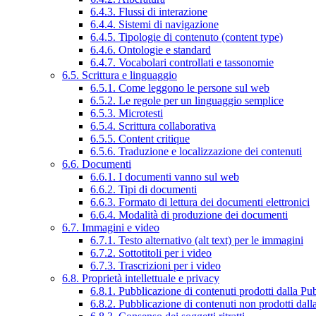
6.4.3. Flussi di interazione
6.4.4. Sistemi di navigazione
6.4.5. Tipologie di contenuto (content type)
6.4.6. Ontologie e standard
6.4.7. Vocabolari controllati e tassonomie
6.5. Scrittura e linguaggio
6.5.1. Come leggono le persone sul web
6.5.2. Le regole per un linguaggio semplice
6.5.3. Microtesti
6.5.4. Scrittura collaborativa
6.5.5. Content critique
6.5.6. Traduzione e localizzazione dei contenuti
6.6. Documenti
6.6.1. I documenti vanno sul web
6.6.2. Tipi di documenti
6.6.3. Formato di lettura dei documenti elettronici
6.6.4. Modalità di produzione dei documenti
6.7. Immagini e video
6.7.1. Testo alternativo (alt text) per le immagini
6.7.2. Sottotitoli per i video
6.7.3. Trascrizioni per i video
6.8. Proprietà intellettuale e privacy
6.8.1. Pubblicazione di contenuti prodotti dalla P
6.8.2. Pubblicazione di contenuti non prodotti dal