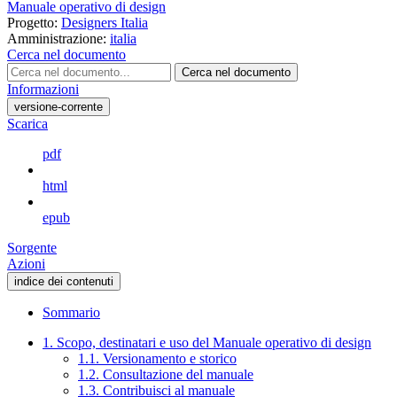
Manuale operativo di design
Progetto:
Designers Italia
Amministrazione:
italia
Cerca nel documento
Cerca nel documento
Informazioni
versione-corrente
Scarica
pdf
html
epub
Sorgente
Azioni
indice dei contenuti
Sommario
1. Scopo, destinatari e uso del Manuale operativo di design
1.1. Versionamento e storico
1.2. Consultazione del manuale
1.3. Contribuisci al manuale