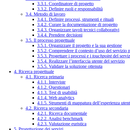
3.3.1. Coordinatore di progetto
3.3.2. Definire ruoli e responsabilità
3.4. Metodo di lavoro
3.4.1. Definire processi, strumenti e rituali
3.4.2. Curare la documentazione di progetto
3.4.3. Organizzare tavoli tecnici collaborativi
3.4.4. Prendere decisioni
3.5. Il processo progettuale
3.5.1. Organizzare il progetto e la sua gestione
3.5.2. Comprendere il contesto d’uso del servizio 
3.5.3. Progettare i processi e i
touchpoint
del servi
3.5.4. Realizzare l’interfaccia utente del servizio
3.5.5. Validare la soluzione ottenuta
4. Ricerca progettuale
4.1. Ricerca primaria
4.1.1. Interviste
4.1.2. Questionari
4.1.3. Test di usabilità
4.1.4. Web analytics
4.1.5. Strumenti di mappatura dell’esperienza uten
4.2. Ricerca secondaria
4.2.1. Ricerca documentale
4.2.2. Analisi benchmark
4.2.3. Valutazione euristica
5. Progettazione dei servizi