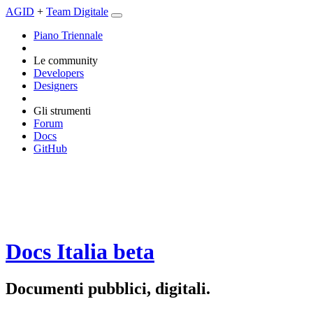
AGID
+
Team Digitale
Piano Triennale
Le community
Developers
Designers
Gli strumenti
Forum
Docs
GitHub
Docs Italia
beta
Documenti pubblici, digitali.