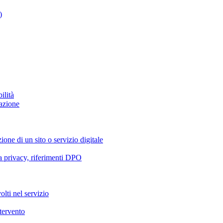
)
ilità
azione
ione di un sito o servizio digitale
va privacy, riferimenti DPO
olti nel servizio
ntervento