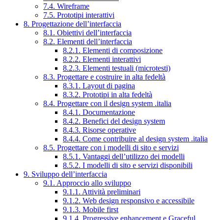
7.4. Wireframe
7.5. Prototipi interattivi
8. Progettazione dell’interfaccia
8.1. Obiettivi dell’interfaccia
8.2. Elementi dell’interfaccia
8.2.1. Elementi di composizione
8.2.2. Elementi interattivi
8.2.3. Elementi testuali (microtesti)
8.3. Progettare e costruire in alta fedeltà
8.3.1. Layout di pagina
8.3.2. Prototipi in alta fedeltà
8.4. Progettare con il design system .italia
8.4.1. Documentazione
8.4.2. Benefici del design system
8.4.3. Risorse operative
8.4.4. Come contribuire al design system .italia
8.5. Progettare con i modelli di sito e servizi
8.5.1. Vantaggi dell’utilizzo dei modelli
8.5.2. I modelli di sito e servizi disponibili
9. Sviluppo dell’interfaccia
9.1. Approccio allo sviluppo
9.1.1. Attività preliminari
9.1.2. Web design responsivo e accessibile
9.1.3. Mobile first
9.1.4. Progressive enhancement e Graceful