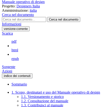
Manuale operativo di design
Progetto:
Designers Italia
Amministrazione:
italia
Cerca nel documento
Cerca nel documento
Informazioni
versione-corrente
Scarica
pdf
html
epub
Sorgente
Azioni
indice dei contenuti
Sommario
1. Scopo, destinatari e uso del Manuale operativo di design
1.1. Versionamento e storico
1.2. Consultazione del manuale
1.3. Contribuisci al manuale