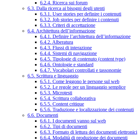
6.2.4. Ricerca sui forum
6.3. Dalla ricerca ai bisogni degli utenti
6.3.1. User stories per definire i contenuti
6.3.2. Job stories per definire i contenuti
6.3.3. Criteri di accettazione
6.4. Architettura dell’informazione
6.4.1. Definire l’architettura dell’informazione
6.4.2. Alberatura
6.4.3. Flussi di interazione
6.4.4. Sistemi di navigazione
6.4.5. Tipologie di contenuto (content type)
6.4.6. Ontologie e standard
6.4.7. Vocabolari controllati e tassonomie
6.5. Scrittura e linguaggio
6.5.1. Come leggono le persone sul web
6.5.2. Le regole per un linguaggio semplice
6.5.3. Microtesti
6.5.4. Scrittura collaborativa
6.5.5. Content critique
6.5.6. Traduzione e localizzazione dei contenuti
6.6. Documenti
6.6.1. I documenti vanno sul web
6.6.2. Tipi di documenti
6.6.3. Formato di lettura dei documenti elettronici
6.6.4. Modalità di produzione dei documenti