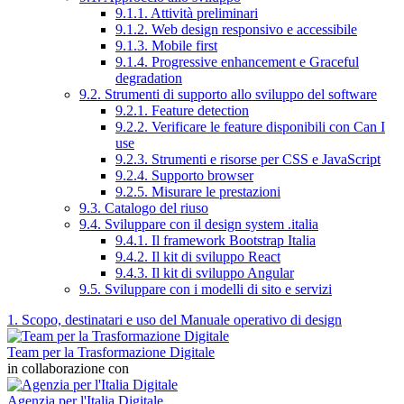
9.1.1. Attività preliminari
9.1.2. Web design responsivo e accessibile
9.1.3. Mobile first
9.1.4. Progressive enhancement e Graceful
degradation
9.2. Strumenti di supporto allo sviluppo del software
9.2.1. Feature detection
9.2.2. Verificare le feature disponibili con Can I
use
9.2.3. Strumenti e risorse per CSS e JavaScript
9.2.4. Supporto browser
9.2.5. Misurare le prestazioni
9.3. Catalogo del riuso
9.4. Sviluppare con il design system .italia
9.4.1. Il framework Bootstrap Italia
9.4.2. Il kit di sviluppo React
9.4.3. Il kit di sviluppo Angular
9.5. Sviluppare con i modelli di sito e servizi
1. Scopo, destinatari e uso del Manuale operativo di design
Team per la Trasformazione Digitale
in collaborazione con
Agenzia per l'Italia Digitale