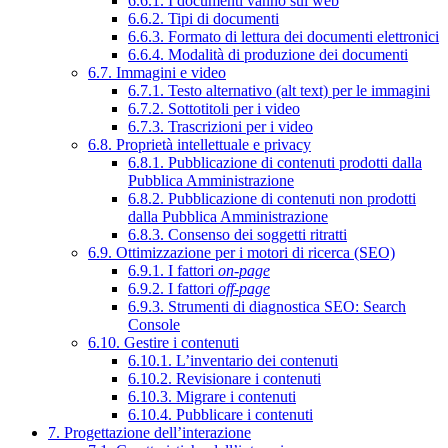
6.6.1. I documenti vanno sul web
6.6.2. Tipi di documenti
6.6.3. Formato di lettura dei documenti elettronici
6.6.4. Modalità di produzione dei documenti
6.7. Immagini e video
6.7.1. Testo alternativo (alt text) per le immagini
6.7.2. Sottotitoli per i video
6.7.3. Trascrizioni per i video
6.8. Proprietà intellettuale e privacy
6.8.1. Pubblicazione di contenuti prodotti dalla
Pubblica Amministrazione
6.8.2. Pubblicazione di contenuti non prodotti
dalla Pubblica Amministrazione
6.8.3. Consenso dei soggetti ritratti
6.9. Ottimizzazione per i motori di ricerca (SEO)
6.9.1. I fattori
on-page
6.9.2. I fattori
off-page
6.9.3. Strumenti di diagnostica SEO: Search
Console
6.10. Gestire i contenuti
6.10.1. L’inventario dei contenuti
6.10.2. Revisionare i contenuti
6.10.3. Migrare i contenuti
6.10.4. Pubblicare i contenuti
7. Progettazione dell’interazione