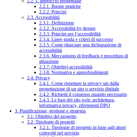
2.2. L’approccio progettuale
2.2.1. Buone pratiche
2.2.2. Principi
2.3. Accessibilità
2.3.1. Definizione
2.3.2. Accessibilità by design
2.3.3. Principi per l’accessibilità
2.3.4. Linee guida e criteri di successo
2.3.5. Come rilasciare una dichiarazione di
accessibilità
2.3.6. Meccanismo di feedback e procedura di
attuazione
2.3.7. Obiettivi accessibilità
2.3.8. Normativa e approfondimenti
2.4. Privacy
2.4.1. Come rispettare la privacy sin dalla
progettazione di un sito o servizio digitale
2.4.2. Richiedi il consenso quando necessario
2.4.3. Le basi del sito web: architettura,
informativa privacy, riferimenti DPO
3. Pianificazione, gestione e strategia
3.1. Obiettivi del progetto
3.2. Tipologie di progetti
3.2.1. Tipologie di progetto in base agli attori
coinvolti nel servizio