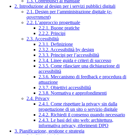
1.3. Contribuisci al manuale
2. Introduzione al design per i servizi pubblici digitali
2.1. Design per l’amministrazione digitale (
e-
government
)
2.2. L’approccio progettuale
2.2.1. Buone pratiche
2.2.2. Principi
2.3. Accessibilità
2.3.1. Definizione
2.3.2. Accessibilità by design
2.3.3. Principi per l’accessibilità
2.3.4. Linee guida e criteri di successo
2.3.5. Come rilasciare una dichiarazione di
accessibilità
2.3.6. Meccanismo di feedback e procedura di
attuazione
2.3.7. Obiettivi accessibilità
2.3.8. Normativa e approfondimenti
2.4. Privacy
2.4.1. Come rispettare la privacy sin dalla
progettazione di un sito o servizio digitale
2.4.2. Richiedi il consenso quando necessario
2.4.3. Le basi del sito web: architettura,
informativa privacy, riferimenti DPO
3. Pianificazione, gestione e strategia