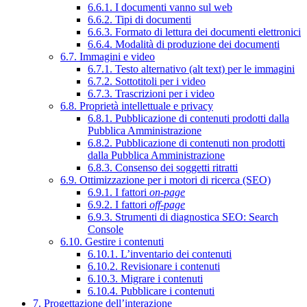
6.6.1. I documenti vanno sul web
6.6.2. Tipi di documenti
6.6.3. Formato di lettura dei documenti elettronici
6.6.4. Modalità di produzione dei documenti
6.7. Immagini e video
6.7.1. Testo alternativo (alt text) per le immagini
6.7.2. Sottotitoli per i video
6.7.3. Trascrizioni per i video
6.8. Proprietà intellettuale e privacy
6.8.1. Pubblicazione di contenuti prodotti dalla
Pubblica Amministrazione
6.8.2. Pubblicazione di contenuti non prodotti
dalla Pubblica Amministrazione
6.8.3. Consenso dei soggetti ritratti
6.9. Ottimizzazione per i motori di ricerca (SEO)
6.9.1. I fattori
on-page
6.9.2. I fattori
off-page
6.9.3. Strumenti di diagnostica SEO: Search
Console
6.10. Gestire i contenuti
6.10.1. L’inventario dei contenuti
6.10.2. Revisionare i contenuti
6.10.3. Migrare i contenuti
6.10.4. Pubblicare i contenuti
7. Progettazione dell’interazione