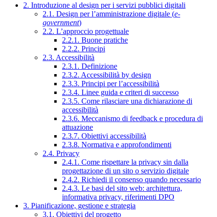
2. Introduzione al design per i servizi pubblici digitali
2.1. Design per l’amministrazione digitale (
e-
government
)
2.2. L’approccio progettuale
2.2.1. Buone pratiche
2.2.2. Principi
2.3. Accessibilità
2.3.1. Definizione
2.3.2. Accessibilità by design
2.3.3. Principi per l’accessibilità
2.3.4. Linee guida e criteri di successo
2.3.5. Come rilasciare una dichiarazione di
accessibilità
2.3.6. Meccanismo di feedback e procedura di
attuazione
2.3.7. Obiettivi accessibilità
2.3.8. Normativa e approfondimenti
2.4. Privacy
2.4.1. Come rispettare la privacy sin dalla
progettazione di un sito o servizio digitale
2.4.2. Richiedi il consenso quando necessario
2.4.3. Le basi del sito web: architettura,
informativa privacy, riferimenti DPO
3. Pianificazione, gestione e strategia
3.1. Obiettivi del progetto