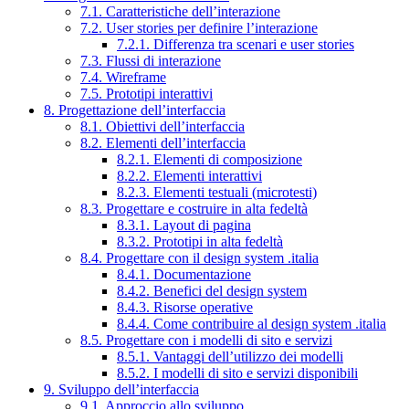
7.1. Caratteristiche dell’interazione
7.2. User stories per definire l’interazione
7.2.1. Differenza tra scenari e user stories
7.3. Flussi di interazione
7.4. Wireframe
7.5. Prototipi interattivi
8. Progettazione dell’interfaccia
8.1. Obiettivi dell’interfaccia
8.2. Elementi dell’interfaccia
8.2.1. Elementi di composizione
8.2.2. Elementi interattivi
8.2.3. Elementi testuali (microtesti)
8.3. Progettare e costruire in alta fedeltà
8.3.1. Layout di pagina
8.3.2. Prototipi in alta fedeltà
8.4. Progettare con il design system .italia
8.4.1. Documentazione
8.4.2. Benefici del design system
8.4.3. Risorse operative
8.4.4. Come contribuire al design system .italia
8.5. Progettare con i modelli di sito e servizi
8.5.1. Vantaggi dell’utilizzo dei modelli
8.5.2. I modelli di sito e servizi disponibili
9. Sviluppo dell’interfaccia
9.1. Approccio allo sviluppo