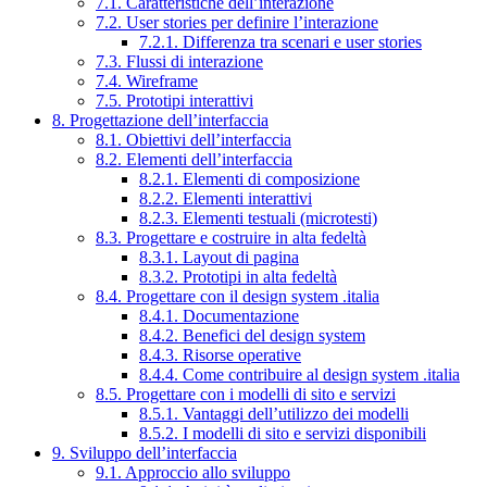
7.1. Caratteristiche dell’interazione
7.2. User stories per definire l’interazione
7.2.1. Differenza tra scenari e user stories
7.3. Flussi di interazione
7.4. Wireframe
7.5. Prototipi interattivi
8. Progettazione dell’interfaccia
8.1. Obiettivi dell’interfaccia
8.2. Elementi dell’interfaccia
8.2.1. Elementi di composizione
8.2.2. Elementi interattivi
8.2.3. Elementi testuali (microtesti)
8.3. Progettare e costruire in alta fedeltà
8.3.1. Layout di pagina
8.3.2. Prototipi in alta fedeltà
8.4. Progettare con il design system .italia
8.4.1. Documentazione
8.4.2. Benefici del design system
8.4.3. Risorse operative
8.4.4. Come contribuire al design system .italia
8.5. Progettare con i modelli di sito e servizi
8.5.1. Vantaggi dell’utilizzo dei modelli
8.5.2. I modelli di sito e servizi disponibili
9. Sviluppo dell’interfaccia
9.1. Approccio allo sviluppo