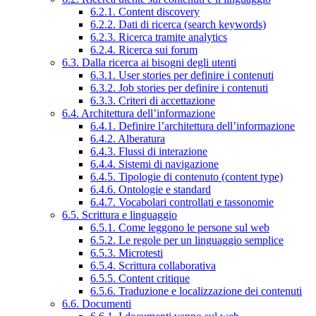
6.2.1. Content discovery
6.2.2. Dati di ricerca (search keywords)
6.2.3. Ricerca tramite analytics
6.2.4. Ricerca sui forum
6.3. Dalla ricerca ai bisogni degli utenti
6.3.1. User stories per definire i contenuti
6.3.2. Job stories per definire i contenuti
6.3.3. Criteri di accettazione
6.4. Architettura dell’informazione
6.4.1. Definire l’architettura dell’informazione
6.4.2. Alberatura
6.4.3. Flussi di interazione
6.4.4. Sistemi di navigazione
6.4.5. Tipologie di contenuto (content type)
6.4.6. Ontologie e standard
6.4.7. Vocabolari controllati e tassonomie
6.5. Scrittura e linguaggio
6.5.1. Come leggono le persone sul web
6.5.2. Le regole per un linguaggio semplice
6.5.3. Microtesti
6.5.4. Scrittura collaborativa
6.5.5. Content critique
6.5.6. Traduzione e localizzazione dei contenuti
6.6. Documenti