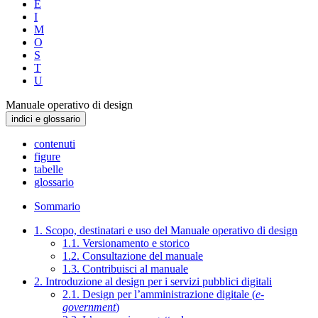
E
I
M
O
S
T
U
Manuale operativo di design
indici e glossario
contenuti
figure
tabelle
glossario
Sommario
1. Scopo, destinatari e uso del Manuale operativo di design
1.1. Versionamento e storico
1.2. Consultazione del manuale
1.3. Contribuisci al manuale
2. Introduzione al design per i servizi pubblici digitali
2.1. Design per l’amministrazione digitale (
e-
government
)