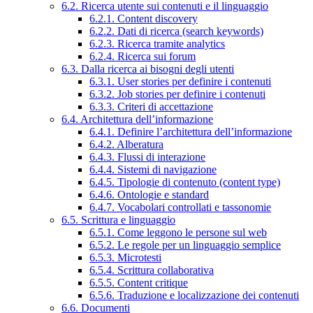
6.2. Ricerca utente sui contenuti e il linguaggio
6.2.1. Content discovery
6.2.2. Dati di ricerca (search keywords)
6.2.3. Ricerca tramite analytics
6.2.4. Ricerca sui forum
6.3. Dalla ricerca ai bisogni degli utenti
6.3.1. User stories per definire i contenuti
6.3.2. Job stories per definire i contenuti
6.3.3. Criteri di accettazione
6.4. Architettura dell’informazione
6.4.1. Definire l’architettura dell’informazione
6.4.2. Alberatura
6.4.3. Flussi di interazione
6.4.4. Sistemi di navigazione
6.4.5. Tipologie di contenuto (content type)
6.4.6. Ontologie e standard
6.4.7. Vocabolari controllati e tassonomie
6.5. Scrittura e linguaggio
6.5.1. Come leggono le persone sul web
6.5.2. Le regole per un linguaggio semplice
6.5.3. Microtesti
6.5.4. Scrittura collaborativa
6.5.5. Content critique
6.5.6. Traduzione e localizzazione dei contenuti
6.6. Documenti