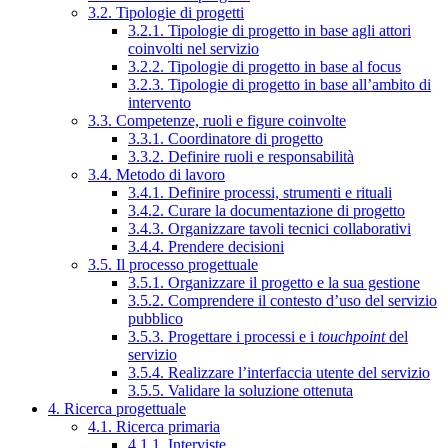
3.2. Tipologie di progetti
3.2.1. Tipologie di progetto in base agli attori
coinvolti nel servizio
3.2.2. Tipologie di progetto in base al focus
3.2.3. Tipologie di progetto in base all’ambito di
intervento
3.3. Competenze, ruoli e figure coinvolte
3.3.1. Coordinatore di progetto
3.3.2. Definire ruoli e responsabilità
3.4. Metodo di lavoro
3.4.1. Definire processi, strumenti e rituali
3.4.2. Curare la documentazione di progetto
3.4.3. Organizzare tavoli tecnici collaborativi
3.4.4. Prendere decisioni
3.5. Il processo progettuale
3.5.1. Organizzare il progetto e la sua gestione
3.5.2. Comprendere il contesto d’uso del servizio
pubblico
3.5.3. Progettare i processi e i
touchpoint
del
servizio
3.5.4. Realizzare l’interfaccia utente del servizio
3.5.5. Validare la soluzione ottenuta
4. Ricerca progettuale
4.1. Ricerca primaria
4.1.1. Interviste