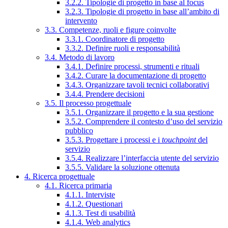
3.2.2. Tipologie di progetto in base al focus
3.2.3. Tipologie di progetto in base all’ambito di
intervento
3.3. Competenze, ruoli e figure coinvolte
3.3.1. Coordinatore di progetto
3.3.2. Definire ruoli e responsabilità
3.4. Metodo di lavoro
3.4.1. Definire processi, strumenti e rituali
3.4.2. Curare la documentazione di progetto
3.4.3. Organizzare tavoli tecnici collaborativi
3.4.4. Prendere decisioni
3.5. Il processo progettuale
3.5.1. Organizzare il progetto e la sua gestione
3.5.2. Comprendere il contesto d’uso del servizio
pubblico
3.5.3. Progettare i processi e i
touchpoint
del
servizio
3.5.4. Realizzare l’interfaccia utente del servizio
3.5.5. Validare la soluzione ottenuta
4. Ricerca progettuale
4.1. Ricerca primaria
4.1.1. Interviste
4.1.2. Questionari
4.1.3. Test di usabilità
4.1.4. Web analytics