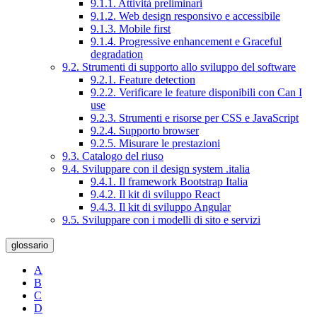
9.1.1. Attività preliminari
9.1.2. Web design responsivo e accessibile
9.1.3. Mobile first
9.1.4. Progressive enhancement e Graceful
degradation
9.2. Strumenti di supporto allo sviluppo del software
9.2.1. Feature detection
9.2.2. Verificare le feature disponibili con Can I
use
9.2.3. Strumenti e risorse per CSS e JavaScript
9.2.4. Supporto browser
9.2.5. Misurare le prestazioni
9.3. Catalogo del riuso
9.4. Sviluppare con il design system .italia
9.4.1. Il framework Bootstrap Italia
9.4.2. Il kit di sviluppo React
9.4.3. Il kit di sviluppo Angular
9.5. Sviluppare con i modelli di sito e servizi
glossario
A
B
C
D