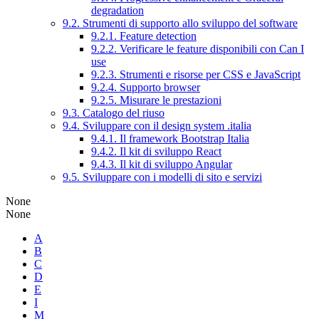
degradation
9.2. Strumenti di supporto allo sviluppo del software
9.2.1. Feature detection
9.2.2. Verificare le feature disponibili con Can I
use
9.2.3. Strumenti e risorse per CSS e JavaScript
9.2.4. Supporto browser
9.2.5. Misurare le prestazioni
9.3. Catalogo del riuso
9.4. Sviluppare con il design system .italia
9.4.1. Il framework Bootstrap Italia
9.4.2. Il kit di sviluppo React
9.4.3. Il kit di sviluppo Angular
9.5. Sviluppare con i modelli di sito e servizi
None
None
A
B
C
D
E
I
M