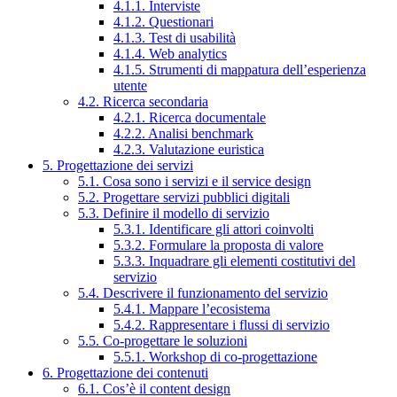
4.1.1. Interviste
4.1.2. Questionari
4.1.3. Test di usabilità
4.1.4. Web analytics
4.1.5. Strumenti di mappatura dell’esperienza
utente
4.2. Ricerca secondaria
4.2.1. Ricerca documentale
4.2.2. Analisi benchmark
4.2.3. Valutazione euristica
5. Progettazione dei servizi
5.1. Cosa sono i servizi e il service design
5.2. Progettare servizi pubblici digitali
5.3. Definire il modello di servizio
5.3.1. Identificare gli attori coinvolti
5.3.2. Formulare la proposta di valore
5.3.3. Inquadrare gli elementi costitutivi del
servizio
5.4. Descrivere il funzionamento del servizio
5.4.1. Mappare l’ecosistema
5.4.2. Rappresentare i flussi di servizio
5.5. Co-progettare le soluzioni
5.5.1. Workshop di co-progettazione
6. Progettazione dei contenuti
6.1. Cos’è il content design