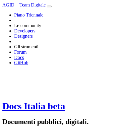
AGID
+
Team Digitale
Piano Triennale
Le community
Developers
Designers
Gli strumenti
Forum
Docs
GitHub
Docs Italia
beta
Documenti pubblici, digitali.