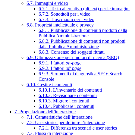
6.7. Immagini e video
6.7.1. Testo alternativo (alt text) per le immagini
6.7.2. Sottotitoli per i video
6.7.3. Trascrizioni per i video
6.8. Proprietà intellettuale e privacy
6.8.1. Pubblicazione di contenuti prodotti dalla
Pubblica Amministrazione
6.8.2. Pubblicazione di contenuti non prodotti
dalla Pubblica Amministrazione
6.8.3. Consenso dei soggetti ritratti
6.9. Ottimizzazione per i motori di ricerca (SEO)
6.9.1. I fattori
on-page
6.9.2. I fattori
off-page
6.9.3. Strumenti di diagnostica SEO: Search
Console
6.10. Gestire i contenuti
6.10.1. L’inventario dei contenuti
6.10.2. Revisionare i contenuti
6.10.3. Migrare i contenuti
6.10.4. Pubblicare i contenuti
7. Progettazione dell’interazione
7.1. Caratteristiche dell’interazione
7.2. User stories per definire l’interazione
7.2.1. Differenza tra scenari e user stories
7.3. Flussi di interazione