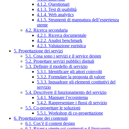
4.1.2. Questionari
4.1.3. Test di usabilità
4.1.4. Web analytics
4.1.5. Strumenti di mappatura dell’esperienza
utente
4.2. Ricerca secondaria
4.2.1. Ricerca documentale
4.2.2. Analisi benchmark
4.2.3. Valutazione euristica
5. Progettazione dei servizi
5.1. Cosa sono i servizi e il service design
5.2. Progettare servizi pubblici digitali
5.3. Definire il modello di servizio
5.3.1. Identificare gli attori coinvolti
5.3.2. Formulare la proposta di valore
5.3.3. Inquadrare gli elementi costitutivi del
servizio
5.4. Descrivere il funzionamento del servizio
5.4.1. Mappare l’ecosistema
5.4.2. Rappresentare i flussi di servizio
5.5. Co-progettare le soluzioni
5.5.1. Workshop di co-progettazione
6. Progettazione dei contenuti
6.1. Cos’è il content design
6.2. Ricerca utente sui contenuti e il linguaggio