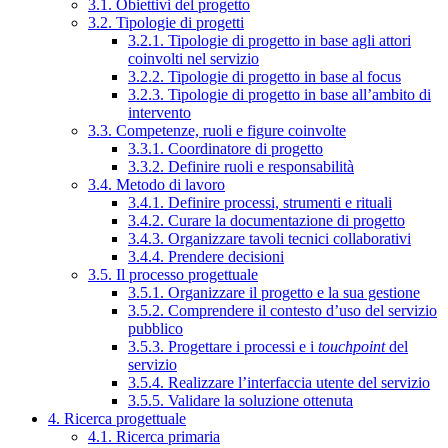
3.1. Obiettivi del progetto
3.2. Tipologie di progetti
3.2.1. Tipologie di progetto in base agli attori
coinvolti nel servizio
3.2.2. Tipologie di progetto in base al focus
3.2.3. Tipologie di progetto in base all’ambito di
intervento
3.3. Competenze, ruoli e figure coinvolte
3.3.1. Coordinatore di progetto
3.3.2. Definire ruoli e responsabilità
3.4. Metodo di lavoro
3.4.1. Definire processi, strumenti e rituali
3.4.2. Curare la documentazione di progetto
3.4.3. Organizzare tavoli tecnici collaborativi
3.4.4. Prendere decisioni
3.5. Il processo progettuale
3.5.1. Organizzare il progetto e la sua gestione
3.5.2. Comprendere il contesto d’uso del servizio
pubblico
3.5.3. Progettare i processi e i
touchpoint
del
servizio
3.5.4. Realizzare l’interfaccia utente del servizio
3.5.5. Validare la soluzione ottenuta
4. Ricerca progettuale
4.1. Ricerca primaria