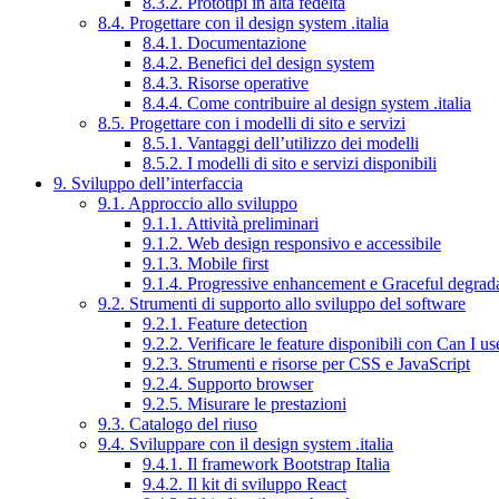
8.3.2. Prototipi in alta fedeltà
8.4. Progettare con il design system .italia
8.4.1. Documentazione
8.4.2. Benefici del design system
8.4.3. Risorse operative
8.4.4. Come contribuire al design system .italia
8.5. Progettare con i modelli di sito e servizi
8.5.1. Vantaggi dell’utilizzo dei modelli
8.5.2. I modelli di sito e servizi disponibili
9. Sviluppo dell’interfaccia
9.1. Approccio allo sviluppo
9.1.1. Attività preliminari
9.1.2. Web design responsivo e accessibile
9.1.3. Mobile first
9.1.4. Progressive enhancement e Graceful degrad
9.2. Strumenti di supporto allo sviluppo del software
9.2.1. Feature detection
9.2.2. Verificare le feature disponibili con Can I us
9.2.3. Strumenti e risorse per CSS e JavaScript
9.2.4. Supporto browser
9.2.5. Misurare le prestazioni
9.3. Catalogo del riuso
9.4. Sviluppare con il design system .italia
9.4.1. Il framework Bootstrap Italia
9.4.2. Il kit di sviluppo React