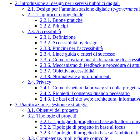
2. Introduzione al design per i servizi pubblici digitali
2.1. Design per l’amministrazione digitale (
e-government
2.2. L’approccio progettuale
2.2.1. Buone pratiche
2.2.2. Principi
2.3. Accessibilità
2.3.1. Definizione
2.3.2. Accessibilità by design
2.3.3. Principi per l’accessibilità
2.3.4. Linee guida e criteri di successo
2.3.5. Come rilasciare una dichiarazione di accessib
2.3.6. Meccanismo di feedback e procedura di attu
2.3.7. Obiettivi accessibilità
2.3.8. Normativa e approfondimenti
2.4. Privacy
2.4.1. Come rispettare la privacy sin dalla progettaz
2.4.2. Richiedi il consenso quando necessario
2.4.3. Le basi del sito web: architettura, informati
3. Pianificazione, gestione e strategia
3.1. Obiettivi del progetto
3.2. Tipologie di progetti
3.2.1. Tipologie di progetto in base agli attori coinv
3.2.2. Tipologie di progetto in base al focus
3.2.3. Tipologie di progetto in base all’ambito di i
3.3. Competenze, ruoli e figure coinvolte