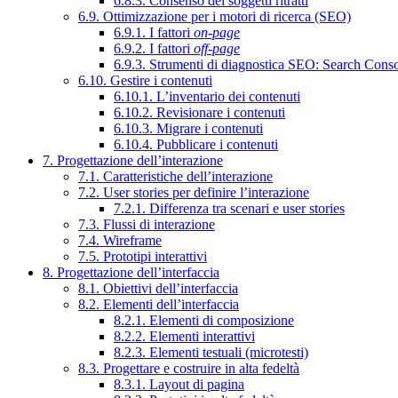
6.8.3. Consenso dei soggetti ritratti
6.9. Ottimizzazione per i motori di ricerca (SEO)
6.9.1. I fattori
on-page
6.9.2. I fattori
off-page
6.9.3. Strumenti di diagnostica SEO: Search Cons
6.10. Gestire i contenuti
6.10.1. L’inventario dei contenuti
6.10.2. Revisionare i contenuti
6.10.3. Migrare i contenuti
6.10.4. Pubblicare i contenuti
7. Progettazione dell’interazione
7.1. Caratteristiche dell’interazione
7.2. User stories per definire l’interazione
7.2.1. Differenza tra scenari e user stories
7.3. Flussi di interazione
7.4. Wireframe
7.5. Prototipi interattivi
8. Progettazione dell’interfaccia
8.1. Obiettivi dell’interfaccia
8.2. Elementi dell’interfaccia
8.2.1. Elementi di composizione
8.2.2. Elementi interattivi
8.2.3. Elementi testuali (microtesti)
8.3. Progettare e costruire in alta fedeltà
8.3.1. Layout di pagina