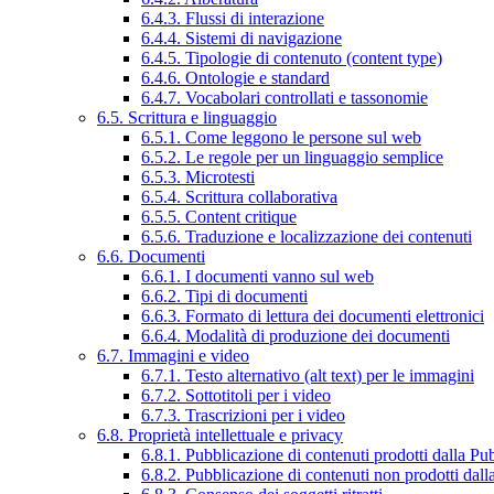
6.4.3. Flussi di interazione
6.4.4. Sistemi di navigazione
6.4.5. Tipologie di contenuto (content type)
6.4.6. Ontologie e standard
6.4.7. Vocabolari controllati e tassonomie
6.5. Scrittura e linguaggio
6.5.1. Come leggono le persone sul web
6.5.2. Le regole per un linguaggio semplice
6.5.3. Microtesti
6.5.4. Scrittura collaborativa
6.5.5. Content critique
6.5.6. Traduzione e localizzazione dei contenuti
6.6. Documenti
6.6.1. I documenti vanno sul web
6.6.2. Tipi di documenti
6.6.3. Formato di lettura dei documenti elettronici
6.6.4. Modalità di produzione dei documenti
6.7. Immagini e video
6.7.1. Testo alternativo (alt text) per le immagini
6.7.2. Sottotitoli per i video
6.7.3. Trascrizioni per i video
6.8. Proprietà intellettuale e privacy
6.8.1. Pubblicazione di contenuti prodotti dalla P
6.8.2. Pubblicazione di contenuti non prodotti dal