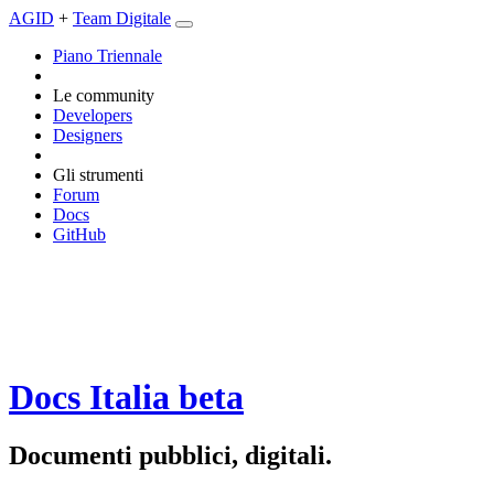
AGID
+
Team Digitale
Piano Triennale
Le community
Developers
Designers
Gli strumenti
Forum
Docs
GitHub
Docs Italia
beta
Documenti pubblici, digitali.