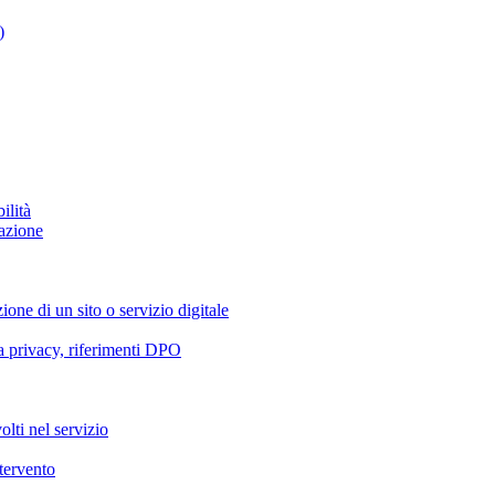
)
ilità
azione
ione di un sito o servizio digitale
va privacy, riferimenti DPO
olti nel servizio
ntervento