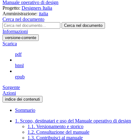
Manuale operativo di design
Progetto:
Designers Italia
Amministrazione:
italia
Cerca nel documento
Cerca nel documento
Informazioni
versione-corrente
Scarica
pdf
html
epub
Sorgente
Azioni
indice dei contenuti
Sommario
1. Scopo, destinatari e uso del Manuale operativo di design
1.1. Versionamento e storico
1.2. Consultazione del manuale
1.3. Contribuisci al manuale