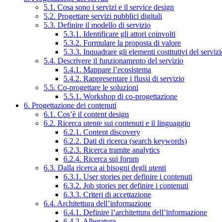
5.1. Cosa sono i servizi e il service design
5.2. Progettare servizi pubblici digitali
5.3. Definire il modello di servizio
5.3.1. Identificare gli attori coinvolti
5.3.2. Formulare la proposta di valore
5.3.3. Inquadrare gli elementi costitutivi del serviz
5.4. Descrivere il funzionamento del servizio
5.4.1. Mappare l’ecosistema
5.4.2. Rappresentare i flussi di servizio
5.5. Co-progettare le soluzioni
5.5.1. Workshop di co-progettazione
6. Progettazione dei contenuti
6.1. Cos’è il content design
6.2. Ricerca utente sui contenuti e il linguaggio
6.2.1. Content discovery
6.2.2. Dati di ricerca (search keywords)
6.2.3. Ricerca tramite analytics
6.2.4. Ricerca sui forum
6.3. Dalla ricerca ai bisogni degli utenti
6.3.1. User stories per definire i contenuti
6.3.2. Job stories per definire i contenuti
6.3.3. Criteri di accettazione
6.4. Architettura dell’informazione
6.4.1. Definire l’architettura dell’informazione
6.4.2. Alberatura