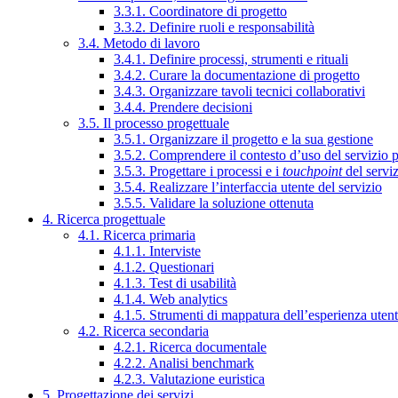
3.3.1. Coordinatore di progetto
3.3.2. Definire ruoli e responsabilità
3.4. Metodo di lavoro
3.4.1. Definire processi, strumenti e rituali
3.4.2. Curare la documentazione di progetto
3.4.3. Organizzare tavoli tecnici collaborativi
3.4.4. Prendere decisioni
3.5. Il processo progettuale
3.5.1. Organizzare il progetto e la sua gestione
3.5.2. Comprendere il contesto d’uso del servizio 
3.5.3. Progettare i processi e i
touchpoint
del servi
3.5.4. Realizzare l’interfaccia utente del servizio
3.5.5. Validare la soluzione ottenuta
4. Ricerca progettuale
4.1. Ricerca primaria
4.1.1. Interviste
4.1.2. Questionari
4.1.3. Test di usabilità
4.1.4. Web analytics
4.1.5. Strumenti di mappatura dell’esperienza uten
4.2. Ricerca secondaria
4.2.1. Ricerca documentale
4.2.2. Analisi benchmark
4.2.3. Valutazione euristica
5. Progettazione dei servizi