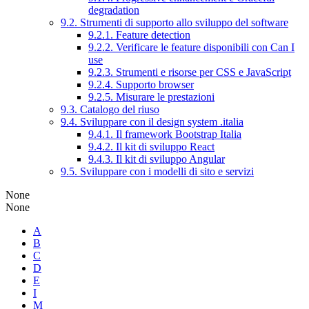
degradation
9.2. Strumenti di supporto allo sviluppo del software
9.2.1. Feature detection
9.2.2. Verificare le feature disponibili con Can I
use
9.2.3. Strumenti e risorse per CSS e JavaScript
9.2.4. Supporto browser
9.2.5. Misurare le prestazioni
9.3. Catalogo del riuso
9.4. Sviluppare con il design system .italia
9.4.1. Il framework Bootstrap Italia
9.4.2. Il kit di sviluppo React
9.4.3. Il kit di sviluppo Angular
9.5. Sviluppare con i modelli di sito e servizi
None
None
A
B
C
D
E
I
M