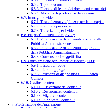
6.6.1. I documenti vanno sul web
6.6.2. Tipi di documenti
6.6.3. Formato di lettura dei documenti elettronici
6.6.4. Modalità di produzione dei documenti
6.7. Immagini e video
6.7.1. Testo alternativo (alt text) per le immagini
6.7.2. Sottotitoli per i video
6.7.3. Trascrizioni per i video
6.8. Proprietà intellettuale e privacy
6.8.1. Pubblicazione di contenuti prodotti dalla
Pubblica Amministrazione
6.8.2. Pubblicazione di contenuti non prodotti
dalla Pubblica Amministrazione
6.8.3. Consenso dei soggetti ritratti
6.9. Ottimizzazione per i motori di ricerca (SEO)
6.9.1. I fattori
on-page
6.9.2. I fattori
off-page
6.9.3. Strumenti di diagnostica SEO: Search
Console
6.10. Gestire i contenuti
6.10.1. L’inventario dei contenuti
6.10.2. Revisionare i contenuti
6.10.3. Migrare i contenuti
6.10.4. Pubblicare i contenuti
7. Progettazione dell’interazione