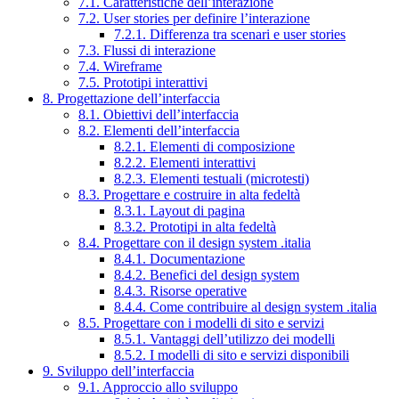
7.1. Caratteristiche dell’interazione
7.2. User stories per definire l’interazione
7.2.1. Differenza tra scenari e user stories
7.3. Flussi di interazione
7.4. Wireframe
7.5. Prototipi interattivi
8. Progettazione dell’interfaccia
8.1. Obiettivi dell’interfaccia
8.2. Elementi dell’interfaccia
8.2.1. Elementi di composizione
8.2.2. Elementi interattivi
8.2.3. Elementi testuali (microtesti)
8.3. Progettare e costruire in alta fedeltà
8.3.1. Layout di pagina
8.3.2. Prototipi in alta fedeltà
8.4. Progettare con il design system .italia
8.4.1. Documentazione
8.4.2. Benefici del design system
8.4.3. Risorse operative
8.4.4. Come contribuire al design system .italia
8.5. Progettare con i modelli di sito e servizi
8.5.1. Vantaggi dell’utilizzo dei modelli
8.5.2. I modelli di sito e servizi disponibili
9. Sviluppo dell’interfaccia
9.1. Approccio allo sviluppo