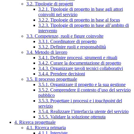
3.2. Tipologie di progetti
3.2.1. Tipologie di progetto in base agli attori
coinvolti nel servizio
3.2.2. Tipologie di progetto in base al focus
3.2.3. Tipologie di progetto in base all’ambito di
intervento
3.3. Competenze, ruoli e figure coinvolte
3.3.1. Coordinatore di progetto
3.3.2. Definire ruoli e responsabilità
3.4. Metodo di lavoro
3.4.1. Definire processi, strumenti e rituali
3.4.2. Curare la documentazione di progetto
3.4.3. Organizzare tavoli tecnici collaborativi
3.4.4. Prendere decisioni
3.5. Il processo progettuale
3.5.1. Organizzare il progetto e la sua gestione
3.5.2. Comprendere il contesto d’uso del servizio
pubblico
3.5.3. Progettare i processi e i
touchpoint
del
servizio
3.5.4. Realizzare l’interfaccia utente del servizio
3.5.5. Validare la soluzione ottenuta
4. Ricerca progettuale
4.1. Ricerca primaria
4.1.1. Interviste