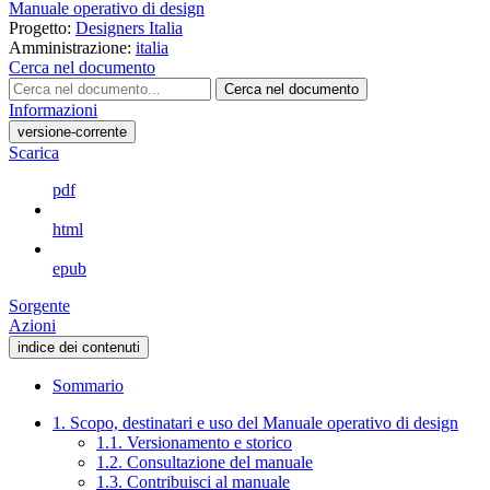
Manuale operativo di design
Progetto:
Designers Italia
Amministrazione:
italia
Cerca nel documento
Cerca nel documento
Informazioni
versione-corrente
Scarica
pdf
html
epub
Sorgente
Azioni
indice dei contenuti
Sommario
1. Scopo, destinatari e uso del Manuale operativo di design
1.1. Versionamento e storico
1.2. Consultazione del manuale
1.3. Contribuisci al manuale