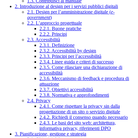
1.3. Contribuisci al manuale
2. Introduzione al design per i servizi pubblici digitali
2.1. Design per l’amministrazione digitale (
e-
government
)
2.2. L’approccio progettuale
2.2.1. Buone pratiche
2.2.2. Principi
2.3. Accessibilità
2.3.1. Definizione
2.3.2. Accessibilità by design
2.3.3. Principi per l’accessibilità
2.3.4. Linee guida e criteri di successo
2.3.5. Come rilasciare una dichiarazione di
accessibilità
2.3.6. Meccanismo di feedback e procedura di
attuazione
2.3.7. Obiettivi accessibilità
2.3.8. Normativa e approfondimenti
2.4. Privacy
2.4.1. Come rispettare la privacy sin dalla
progettazione di un sito o servizio digitale
2.4.2. Richiedi il consenso quando necessario
2.4.3. Le basi del sito web: architettura,
informativa privacy, riferimenti DPO
3. Pianificazione, gestione e strategia