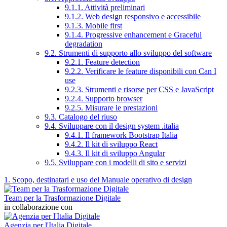
9.1.1. Attività preliminari
9.1.2. Web design responsivo e accessibile
9.1.3. Mobile first
9.1.4. Progressive enhancement e Graceful
degradation
9.2. Strumenti di supporto allo sviluppo del software
9.2.1. Feature detection
9.2.2. Verificare le feature disponibili con Can I
use
9.2.3. Strumenti e risorse per CSS e JavaScript
9.2.4. Supporto browser
9.2.5. Misurare le prestazioni
9.3. Catalogo del riuso
9.4. Sviluppare con il design system .italia
9.4.1. Il framework Bootstrap Italia
9.4.2. Il kit di sviluppo React
9.4.3. Il kit di sviluppo Angular
9.5. Sviluppare con i modelli di sito e servizi
1. Scopo, destinatari e uso del Manuale operativo di design
Team per la Trasformazione Digitale
in collaborazione con
Agenzia per l'Italia Digitale