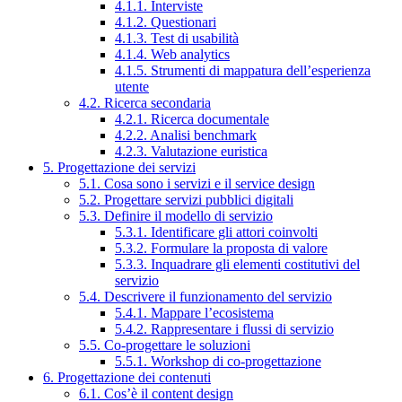
4.1.1. Interviste
4.1.2. Questionari
4.1.3. Test di usabilità
4.1.4. Web analytics
4.1.5. Strumenti di mappatura dell’esperienza
utente
4.2. Ricerca secondaria
4.2.1. Ricerca documentale
4.2.2. Analisi benchmark
4.2.3. Valutazione euristica
5. Progettazione dei servizi
5.1. Cosa sono i servizi e il service design
5.2. Progettare servizi pubblici digitali
5.3. Definire il modello di servizio
5.3.1. Identificare gli attori coinvolti
5.3.2. Formulare la proposta di valore
5.3.3. Inquadrare gli elementi costitutivi del
servizio
5.4. Descrivere il funzionamento del servizio
5.4.1. Mappare l’ecosistema
5.4.2. Rappresentare i flussi di servizio
5.5. Co-progettare le soluzioni
5.5.1. Workshop di co-progettazione
6. Progettazione dei contenuti
6.1. Cos’è il content design