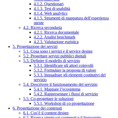
4.1.2. Questionari
4.1.3. Test di usabilità
4.1.4. Web analytics
4.1.5. Strumenti di mappatura dell’esperienza
utente
4.2. Ricerca secondaria
4.2.1. Ricerca documentale
4.2.2. Analisi benchmark
4.2.3. Valutazione euristica
5. Progettazione dei servizi
5.1. Cosa sono i servizi e il service design
5.2. Progettare servizi pubblici digitali
5.3. Definire il modello di servizio
5.3.1. Identificare gli attori coinvolti
5.3.2. Formulare la proposta di valore
5.3.3. Inquadrare gli elementi costitutivi del
servizio
5.4. Descrivere il funzionamento del servizio
5.4.1. Mappare l’ecosistema
5.4.2. Rappresentare i flussi di servizio
5.5. Co-progettare le soluzioni
5.5.1. Workshop di co-progettazione
6. Progettazione dei contenuti
6.1. Cos’è il content design
6.2. Ricerca utente sui contenuti e il linguaggio