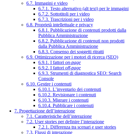
6.7. Immagini e video
6.7.1. Testo alternativo (alt text) per le immagini
6.7.2. Sottotitoli per i video
6.7.3. Trascrizioni per i video
6.8. Proprietà intellettuale e privacy
6.8.1. Pubblicazione di contenuti prodotti dalla
Pubblica Amministrazione
6.8.2. Pubblicazione di contenuti non prodotti
dalla Pubblica Amministrazione
6.8.3. Consenso dei soggetti ritratti
6.9. Ottimizzazione per i motori di ricerca (SEO)
6.9.1. I fattori
on-page
6.9.2. I fattori
off-page
6.9.3. Strumenti di diagnostica SEO: Search
Console
6.10. Gestire i contenuti
6.10.1. L’inventario dei contenuti
6.10.2. Revisionare i contenuti
6.10.3. Migrare i contenuti
6.10.4. Pubblicare i contenuti
7. Progettazione dell’interazione
7.1. Caratteristiche dell’interazione
7.2. User stories per definire l’interazione
7.2.1. Differenza tra scenari e user stories
7.3. Flussi di interazione