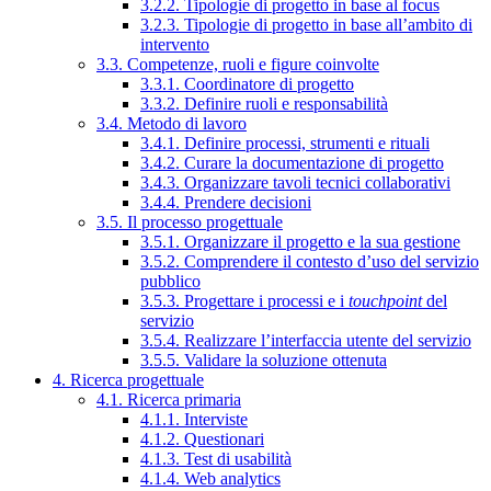
3.2.2. Tipologie di progetto in base al focus
3.2.3. Tipologie di progetto in base all’ambito di
intervento
3.3. Competenze, ruoli e figure coinvolte
3.3.1. Coordinatore di progetto
3.3.2. Definire ruoli e responsabilità
3.4. Metodo di lavoro
3.4.1. Definire processi, strumenti e rituali
3.4.2. Curare la documentazione di progetto
3.4.3. Organizzare tavoli tecnici collaborativi
3.4.4. Prendere decisioni
3.5. Il processo progettuale
3.5.1. Organizzare il progetto e la sua gestione
3.5.2. Comprendere il contesto d’uso del servizio
pubblico
3.5.3. Progettare i processi e i
touchpoint
del
servizio
3.5.4. Realizzare l’interfaccia utente del servizio
3.5.5. Validare la soluzione ottenuta
4. Ricerca progettuale
4.1. Ricerca primaria
4.1.1. Interviste
4.1.2. Questionari
4.1.3. Test di usabilità
4.1.4. Web analytics