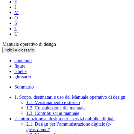
E
I
M
O
S
T
U
Manuale operativo di design
indici e glossario
contenuti
figure
tabelle
glossario
Sommario
1. Scopo, destinatari e uso del Manuale operativo di design
1.1. Versionamento e storico
1.2. Consultazione del manuale
1.3. Contribuisci al manuale
2. Introduzione al design per i servizi pubblici digitali
2.1. Design per l’amministrazione digitale (
e-
government
)