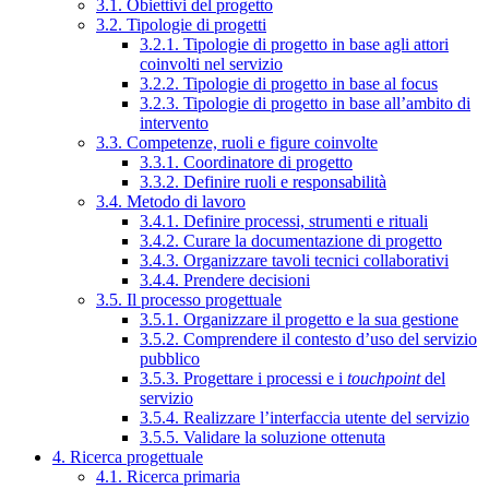
3.1. Obiettivi del progetto
3.2. Tipologie di progetti
3.2.1. Tipologie di progetto in base agli attori
coinvolti nel servizio
3.2.2. Tipologie di progetto in base al focus
3.2.3. Tipologie di progetto in base all’ambito di
intervento
3.3. Competenze, ruoli e figure coinvolte
3.3.1. Coordinatore di progetto
3.3.2. Definire ruoli e responsabilità
3.4. Metodo di lavoro
3.4.1. Definire processi, strumenti e rituali
3.4.2. Curare la documentazione di progetto
3.4.3. Organizzare tavoli tecnici collaborativi
3.4.4. Prendere decisioni
3.5. Il processo progettuale
3.5.1. Organizzare il progetto e la sua gestione
3.5.2. Comprendere il contesto d’uso del servizio
pubblico
3.5.3. Progettare i processi e i
touchpoint
del
servizio
3.5.4. Realizzare l’interfaccia utente del servizio
3.5.5. Validare la soluzione ottenuta
4. Ricerca progettuale
4.1. Ricerca primaria