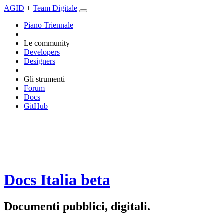
AGID
+
Team Digitale
Piano Triennale
Le community
Developers
Designers
Gli strumenti
Forum
Docs
GitHub
Docs Italia
beta
Documenti pubblici, digitali.