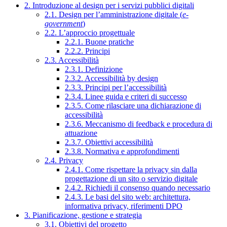
2. Introduzione al design per i servizi pubblici digitali
2.1. Design per l’amministrazione digitale (
e-
government
)
2.2. L’approccio progettuale
2.2.1. Buone pratiche
2.2.2. Principi
2.3. Accessibilità
2.3.1. Definizione
2.3.2. Accessibilità by design
2.3.3. Principi per l’accessibilità
2.3.4. Linee guida e criteri di successo
2.3.5. Come rilasciare una dichiarazione di
accessibilità
2.3.6. Meccanismo di feedback e procedura di
attuazione
2.3.7. Obiettivi accessibilità
2.3.8. Normativa e approfondimenti
2.4. Privacy
2.4.1. Come rispettare la privacy sin dalla
progettazione di un sito o servizio digitale
2.4.2. Richiedi il consenso quando necessario
2.4.3. Le basi del sito web: architettura,
informativa privacy, riferimenti DPO
3. Pianificazione, gestione e strategia
3.1. Obiettivi del progetto