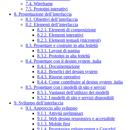
7.4. Wireframe
7.5. Prototipi interattivi
8. Progettazione dell’interfaccia
8.1. Obiettivi dell’interfaccia
8.2. Elementi dell’interfaccia
8.2.1. Elementi di composizione
8.2.2. Elementi interattivi
8.2.3. Elementi testuali (microtesti)
8.3. Progettare e costruire in alta fedeltà
8.3.1. Layout di pagina
8.3.2. Prototipi in alta fedeltà
8.4. Progettare con il design system .italia
8.4.1. Documentazione
8.4.2. Benefici del design system
8.4.3. Risorse operative
8.4.4. Come contribuire al design system .italia
8.5. Progettare con i modelli di sito e servizi
8.5.1. Vantaggi dell’utilizzo dei modelli
8.5.2. I modelli di sito e servizi disponibili
9. Sviluppo dell’interfaccia
9.1. Approccio allo sviluppo
9.1.1. Attività preliminari
9.1.2. Web design responsivo e accessibile
9.1.3. Mobile first
9.1.4. Progressive enhancement e Graceful