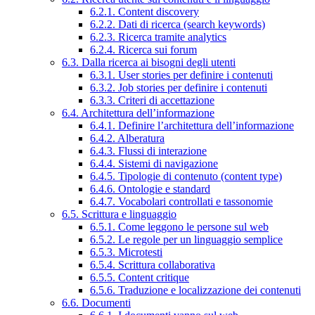
6.2.1. Content discovery
6.2.2. Dati di ricerca (search keywords)
6.2.3. Ricerca tramite analytics
6.2.4. Ricerca sui forum
6.3. Dalla ricerca ai bisogni degli utenti
6.3.1. User stories per definire i contenuti
6.3.2. Job stories per definire i contenuti
6.3.3. Criteri di accettazione
6.4. Architettura dell’informazione
6.4.1. Definire l’architettura dell’informazione
6.4.2. Alberatura
6.4.3. Flussi di interazione
6.4.4. Sistemi di navigazione
6.4.5. Tipologie di contenuto (content type)
6.4.6. Ontologie e standard
6.4.7. Vocabolari controllati e tassonomie
6.5. Scrittura e linguaggio
6.5.1. Come leggono le persone sul web
6.5.2. Le regole per un linguaggio semplice
6.5.3. Microtesti
6.5.4. Scrittura collaborativa
6.5.5. Content critique
6.5.6. Traduzione e localizzazione dei contenuti
6.6. Documenti