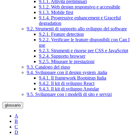
9.1.1. Attività preliminari
9.1.2. Web design responsivo e accessibile
9.1.3. Mobile first
9.1.4. Progressive enhancement e Graceful
degradation
9.2. Strumenti di supporto allo sviluppo del software
9.2.1. Feature detection
9.2.2. Verificare le feature disponibili con Can I
use
9.2.3. Strumenti e risorse per CSS e JavaScript
9.2.4. Supporto browser
9.2.5. Misurare le prestazioni
9.3. Catalogo del riuso
9.4. Sviluppare con il design system .italia
9.4.1. Il framework Bootstrap Italia
9.4.2. Il kit di sviluppo React
9.4.3. Il kit di sviluppo Angular
9.5. Sviluppare con i modelli di sito e servizi
glossario
A
B
C
D