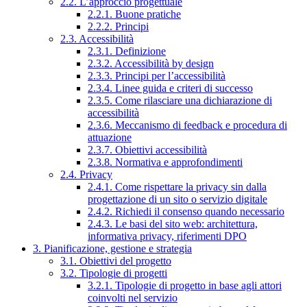
2.2. L’approccio progettuale
2.2.1. Buone pratiche
2.2.2. Principi
2.3. Accessibilità
2.3.1. Definizione
2.3.2. Accessibilità by design
2.3.3. Principi per l’accessibilità
2.3.4. Linee guida e criteri di successo
2.3.5. Come rilasciare una dichiarazione di
accessibilità
2.3.6. Meccanismo di feedback e procedura di
attuazione
2.3.7. Obiettivi accessibilità
2.3.8. Normativa e approfondimenti
2.4. Privacy
2.4.1. Come rispettare la privacy sin dalla
progettazione di un sito o servizio digitale
2.4.2. Richiedi il consenso quando necessario
2.4.3. Le basi del sito web: architettura,
informativa privacy, riferimenti DPO
3. Pianificazione, gestione e strategia
3.1. Obiettivi del progetto
3.2. Tipologie di progetti
3.2.1. Tipologie di progetto in base agli attori
coinvolti nel servizio