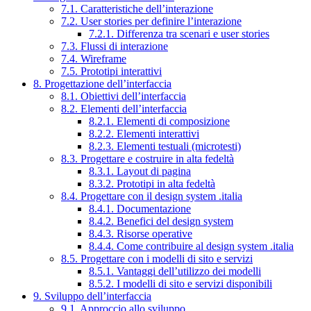
7.1. Caratteristiche dell’interazione
7.2. User stories per definire l’interazione
7.2.1. Differenza tra scenari e user stories
7.3. Flussi di interazione
7.4. Wireframe
7.5. Prototipi interattivi
8. Progettazione dell’interfaccia
8.1. Obiettivi dell’interfaccia
8.2. Elementi dell’interfaccia
8.2.1. Elementi di composizione
8.2.2. Elementi interattivi
8.2.3. Elementi testuali (microtesti)
8.3. Progettare e costruire in alta fedeltà
8.3.1. Layout di pagina
8.3.2. Prototipi in alta fedeltà
8.4. Progettare con il design system .italia
8.4.1. Documentazione
8.4.2. Benefici del design system
8.4.3. Risorse operative
8.4.4. Come contribuire al design system .italia
8.5. Progettare con i modelli di sito e servizi
8.5.1. Vantaggi dell’utilizzo dei modelli
8.5.2. I modelli di sito e servizi disponibili
9. Sviluppo dell’interfaccia
9.1. Approccio allo sviluppo