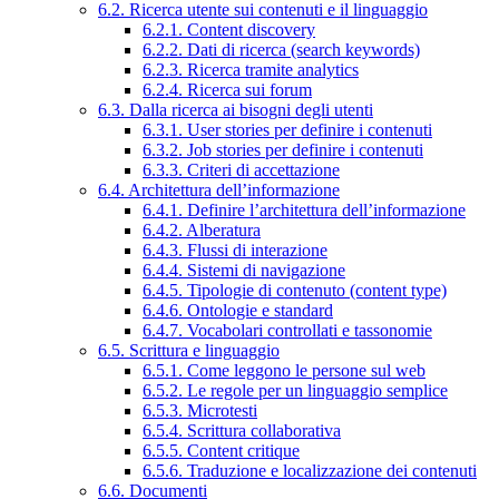
6.2. Ricerca utente sui contenuti e il linguaggio
6.2.1. Content discovery
6.2.2. Dati di ricerca (search keywords)
6.2.3. Ricerca tramite analytics
6.2.4. Ricerca sui forum
6.3. Dalla ricerca ai bisogni degli utenti
6.3.1. User stories per definire i contenuti
6.3.2. Job stories per definire i contenuti
6.3.3. Criteri di accettazione
6.4. Architettura dell’informazione
6.4.1. Definire l’architettura dell’informazione
6.4.2. Alberatura
6.4.3. Flussi di interazione
6.4.4. Sistemi di navigazione
6.4.5. Tipologie di contenuto (content type)
6.4.6. Ontologie e standard
6.4.7. Vocabolari controllati e tassonomie
6.5. Scrittura e linguaggio
6.5.1. Come leggono le persone sul web
6.5.2. Le regole per un linguaggio semplice
6.5.3. Microtesti
6.5.4. Scrittura collaborativa
6.5.5. Content critique
6.5.6. Traduzione e localizzazione dei contenuti
6.6. Documenti