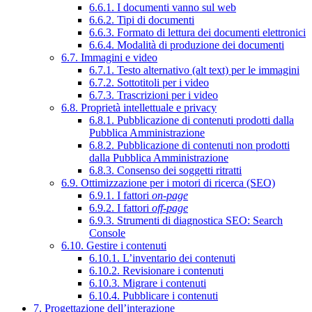
6.6.1. I documenti vanno sul web
6.6.2. Tipi di documenti
6.6.3. Formato di lettura dei documenti elettronici
6.6.4. Modalità di produzione dei documenti
6.7. Immagini e video
6.7.1. Testo alternativo (alt text) per le immagini
6.7.2. Sottotitoli per i video
6.7.3. Trascrizioni per i video
6.8. Proprietà intellettuale e privacy
6.8.1. Pubblicazione di contenuti prodotti dalla
Pubblica Amministrazione
6.8.2. Pubblicazione di contenuti non prodotti
dalla Pubblica Amministrazione
6.8.3. Consenso dei soggetti ritratti
6.9. Ottimizzazione per i motori di ricerca (SEO)
6.9.1. I fattori
on-page
6.9.2. I fattori
off-page
6.9.3. Strumenti di diagnostica SEO: Search
Console
6.10. Gestire i contenuti
6.10.1. L’inventario dei contenuti
6.10.2. Revisionare i contenuti
6.10.3. Migrare i contenuti
6.10.4. Pubblicare i contenuti
7. Progettazione dell’interazione