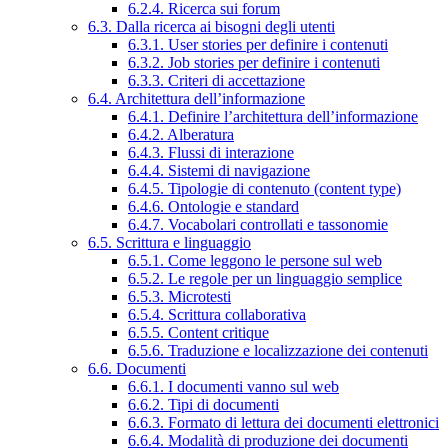
6.2.4. Ricerca sui forum
6.3. Dalla ricerca ai bisogni degli utenti
6.3.1. User stories per definire i contenuti
6.3.2. Job stories per definire i contenuti
6.3.3. Criteri di accettazione
6.4. Architettura dell’informazione
6.4.1. Definire l’architettura dell’informazione
6.4.2. Alberatura
6.4.3. Flussi di interazione
6.4.4. Sistemi di navigazione
6.4.5. Tipologie di contenuto (content type)
6.4.6. Ontologie e standard
6.4.7. Vocabolari controllati e tassonomie
6.5. Scrittura e linguaggio
6.5.1. Come leggono le persone sul web
6.5.2. Le regole per un linguaggio semplice
6.5.3. Microtesti
6.5.4. Scrittura collaborativa
6.5.5. Content critique
6.5.6. Traduzione e localizzazione dei contenuti
6.6. Documenti
6.6.1. I documenti vanno sul web
6.6.2. Tipi di documenti
6.6.3. Formato di lettura dei documenti elettronici
6.6.4. Modalità di produzione dei documenti