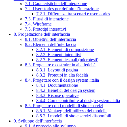
7.1. Caratteristiche dell’interazione
7.2. User stories per definire l’interazione
7.2.1. Differenza tra scenari e user stories
7.3. Flussi di interazione
7.4. Wireframe
7.5. Prototipi interattivi
8. Progettazione dell’interfaccia
8.1. Obiettivi dell’interfaccia
8.2. Elementi dell’interfaccia
8.2.1. Elementi di composizione
8.2.2. Elementi interattivi
8.2.3. Elementi testuali (microtesti)
8.3. Progettare e costruire in alta fedeltà
8.3.1. Layout di pagina
8.3.2. Prototipi in alta fedeltà
8.4. Progettare con il design system .italia
8.4.1. Documentazione
8.4.2. Benefici del design system
8.4.3. Risorse operative
8.4.4. Come contribuire al design system .italia
8.5. Progettare con i modelli di sito e servizi
8.5.1. Vantaggi dell’utilizzo dei modelli
8.5.2. I modelli di sito e servizi disponibili
9. Sviluppo dell’interfaccia
9.1. Approccio allo sviluppo