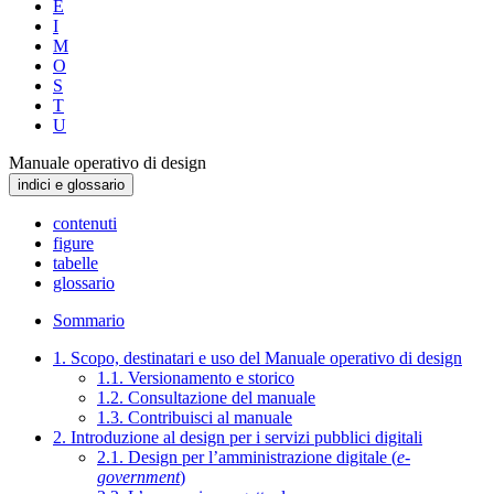
E
I
M
O
S
T
U
Manuale operativo di design
indici e glossario
contenuti
figure
tabelle
glossario
Sommario
1. Scopo, destinatari e uso del Manuale operativo di design
1.1. Versionamento e storico
1.2. Consultazione del manuale
1.3. Contribuisci al manuale
2. Introduzione al design per i servizi pubblici digitali
2.1. Design per l’amministrazione digitale (
e-
government
)