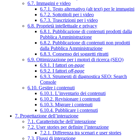
6.7. Immagini e video
6.7.1. Testo alternativo (alt text) per le immagini
6.7.2. Sottotitoli per i video
6.7.3. Trascrizioni per i video
6.8. Proprietà intellettuale e privacy
6.8.1. Pubblicazione di contenuti prodotti dalla
Pubblica Amministrazione
6.8.2. Pubblicazione di contenuti non prodotti
dalla Pubblica Amministrazione
6.8.3. Consenso dei soggetti ritratti
6.9. Ottimizzazione per i motori di ricerca (SEO)
6.9.1. I fattori
on-page
6.9.2. I fattori
off-page
6.9.3. Strumenti di diagnostica SEO: Search
Console
6.10. Gestire i contenuti
6.10.1. L’inventario dei contenuti
6.10.2. Revisionare i contenuti
6.10.3. Migrare i contenuti
6.10.4. Pubblicare i contenuti
7. Progettazione dell’interazione
7.1. Caratteristiche dell’interazione
7.2. User stories per definire l’interazione
7.2.1. Differenza tra scenari e user stories
7.3. Flussi di interazione