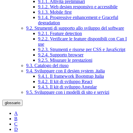
9.1.1. Attività preliminari
9.1.2. Web design responsivo e accessibile
9.1.3. Mobile first
9.1.4. Progressive enhancement e Graceful
degradation
9.2. Strumenti di supporto allo sviluppo del software
9.2.1. Feature detection
9.2.2. Verificare le feature disponibili con Can I
use
9.2.3. Strumenti e risorse per CSS e JavaScript
9.2.4. Supporto browser
9.2.5. Misurare le prestazioni
9.3. Catalogo del riuso
9.4. Sviluppare con il design system .italia
9.4.1. Il framework Bootstrap Italia
9.4.2. Il kit di sviluppo React
9.4.3. Il kit di sviluppo Angular
9.5. Sviluppare con i modelli di sito e servizi
glossario
A
B
C
D