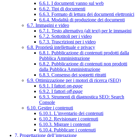
6.6.1. I documenti vanno sul web
6.6.2. Tipi di documenti
6.6.3. Formato di lettura dei documenti elettronici
6.6.4. Modalità di produzione dei documenti
6.7. Immagini e video
6.7.1. Testo alternativo (alt text) per le immagini
6.7.2. Sottotitoli per i video
6.7.3. Trascrizioni per i video
6.8. Proprietà intellettuale e privacy
6.8.1. Pubblicazione di contenuti prodotti dalla
Pubblica Amministrazione
6.8.2. Pubblicazione di contenuti non prodotti
dalla Pubblica Amministrazione
6.8.3. Consenso dei soggetti ritratti
6.9. Ottimizzazione per i motori di ricerca (SEO)
6.9.1. I fattori
on-page
6.9.2. I fattori
off-page
6.9.3. Strumenti di diagnostica SEO: Search
Console
6.10. Gestire i contenuti
6.10.1. L’inventario dei contenuti
6.10.2. Revisionare i contenuti
6.10.3. Migrare i contenuti
6.10.4. Pubblicare i contenuti
7. Progettazione dell’interazione