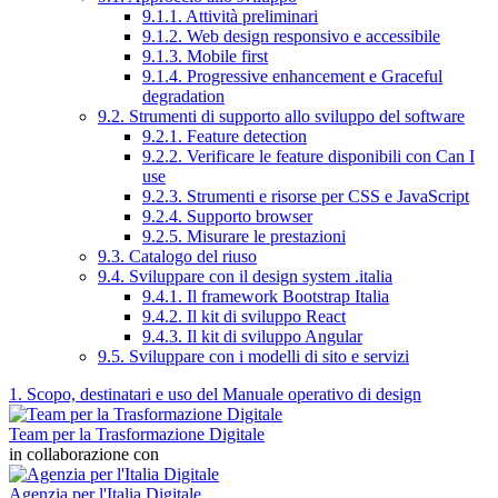
9.1.1. Attività preliminari
9.1.2. Web design responsivo e accessibile
9.1.3. Mobile first
9.1.4. Progressive enhancement e Graceful
degradation
9.2. Strumenti di supporto allo sviluppo del software
9.2.1. Feature detection
9.2.2. Verificare le feature disponibili con Can I
use
9.2.3. Strumenti e risorse per CSS e JavaScript
9.2.4. Supporto browser
9.2.5. Misurare le prestazioni
9.3. Catalogo del riuso
9.4. Sviluppare con il design system .italia
9.4.1. Il framework Bootstrap Italia
9.4.2. Il kit di sviluppo React
9.4.3. Il kit di sviluppo Angular
9.5. Sviluppare con i modelli di sito e servizi
1. Scopo, destinatari e uso del Manuale operativo di design
Team per la Trasformazione Digitale
in collaborazione con
Agenzia per l'Italia Digitale