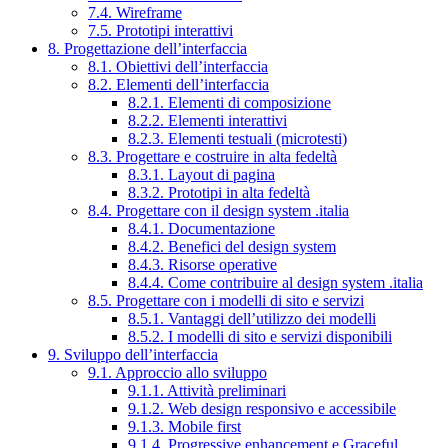
7.4. Wireframe
7.5. Prototipi interattivi
8. Progettazione dell’interfaccia
8.1. Obiettivi dell’interfaccia
8.2. Elementi dell’interfaccia
8.2.1. Elementi di composizione
8.2.2. Elementi interattivi
8.2.3. Elementi testuali (microtesti)
8.3. Progettare e costruire in alta fedeltà
8.3.1. Layout di pagina
8.3.2. Prototipi in alta fedeltà
8.4. Progettare con il design system .italia
8.4.1. Documentazione
8.4.2. Benefici del design system
8.4.3. Risorse operative
8.4.4. Come contribuire al design system .italia
8.5. Progettare con i modelli di sito e servizi
8.5.1. Vantaggi dell’utilizzo dei modelli
8.5.2. I modelli di sito e servizi disponibili
9. Sviluppo dell’interfaccia
9.1. Approccio allo sviluppo
9.1.1. Attività preliminari
9.1.2. Web design responsivo e accessibile
9.1.3. Mobile first
9.1.4. Progressive enhancement e Graceful