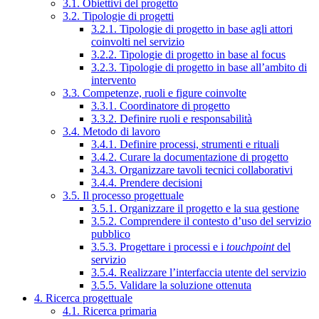
3.1. Obiettivi del progetto
3.2. Tipologie di progetti
3.2.1. Tipologie di progetto in base agli attori
coinvolti nel servizio
3.2.2. Tipologie di progetto in base al focus
3.2.3. Tipologie di progetto in base all’ambito di
intervento
3.3. Competenze, ruoli e figure coinvolte
3.3.1. Coordinatore di progetto
3.3.2. Definire ruoli e responsabilità
3.4. Metodo di lavoro
3.4.1. Definire processi, strumenti e rituali
3.4.2. Curare la documentazione di progetto
3.4.3. Organizzare tavoli tecnici collaborativi
3.4.4. Prendere decisioni
3.5. Il processo progettuale
3.5.1. Organizzare il progetto e la sua gestione
3.5.2. Comprendere il contesto d’uso del servizio
pubblico
3.5.3. Progettare i processi e i
touchpoint
del
servizio
3.5.4. Realizzare l’interfaccia utente del servizio
3.5.5. Validare la soluzione ottenuta
4. Ricerca progettuale
4.1. Ricerca primaria