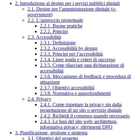
2. Introduzione al design per i servizi pubblici digitali
2.1. Design per l’amministrazione digitale (
e-
government
)
2.2. L’approccio progettuale
2.2.1. Buone pratiche
2.2.2. Principi
2.3. Accessibilità
2.3.1. Definizione
2.3.2. Accessibilità by design
2.3.3. Principi per l’accessibilità
2.3.4. Linee guida e criteri di successo
2.3.5. Come rilasciare una dichiarazione di
accessibilità
2.3.6. Meccanismo di feedback e procedura di
attuazione
2.3.7. Obiettivi accessibilità
2.3.8. Normativa e approfondimenti
2.4. Privacy
2.4.1. Come rispettare la privacy sin dalla
progettazione di un sito o servizio digitale
2.4.2. Richiedi il consenso quando necessario
2.4.3. Le basi del sito web: architettura,
informativa privacy, riferimenti DPO
3. Pianificazione, gestione e strategia
3.1. Obiettivi del progetto