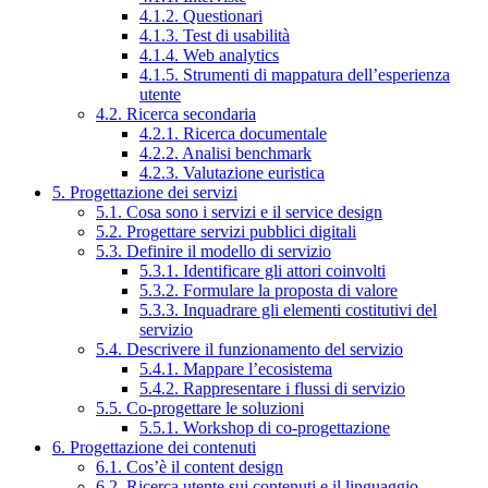
4.1.2. Questionari
4.1.3. Test di usabilità
4.1.4. Web analytics
4.1.5. Strumenti di mappatura dell’esperienza
utente
4.2. Ricerca secondaria
4.2.1. Ricerca documentale
4.2.2. Analisi benchmark
4.2.3. Valutazione euristica
5. Progettazione dei servizi
5.1. Cosa sono i servizi e il service design
5.2. Progettare servizi pubblici digitali
5.3. Definire il modello di servizio
5.3.1. Identificare gli attori coinvolti
5.3.2. Formulare la proposta di valore
5.3.3. Inquadrare gli elementi costitutivi del
servizio
5.4. Descrivere il funzionamento del servizio
5.4.1. Mappare l’ecosistema
5.4.2. Rappresentare i flussi di servizio
5.5. Co-progettare le soluzioni
5.5.1. Workshop di co-progettazione
6. Progettazione dei contenuti
6.1. Cos’è il content design
6.2. Ricerca utente sui contenuti e il linguaggio