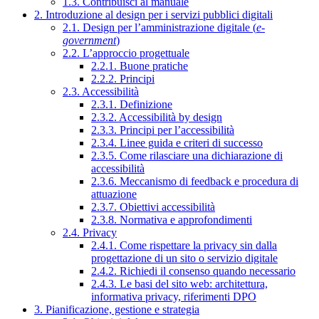
1.3. Contribuisci al manuale
2. Introduzione al design per i servizi pubblici digitali
2.1. Design per l’amministrazione digitale (
e-
government
)
2.2. L’approccio progettuale
2.2.1. Buone pratiche
2.2.2. Principi
2.3. Accessibilità
2.3.1. Definizione
2.3.2. Accessibilità by design
2.3.3. Principi per l’accessibilità
2.3.4. Linee guida e criteri di successo
2.3.5. Come rilasciare una dichiarazione di
accessibilità
2.3.6. Meccanismo di feedback e procedura di
attuazione
2.3.7. Obiettivi accessibilità
2.3.8. Normativa e approfondimenti
2.4. Privacy
2.4.1. Come rispettare la privacy sin dalla
progettazione di un sito o servizio digitale
2.4.2. Richiedi il consenso quando necessario
2.4.3. Le basi del sito web: architettura,
informativa privacy, riferimenti DPO
3. Pianificazione, gestione e strategia