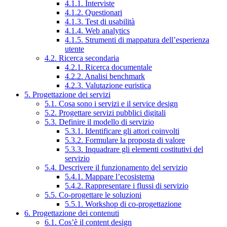
4.1.1. Interviste
4.1.2. Questionari
4.1.3. Test di usabilità
4.1.4. Web analytics
4.1.5. Strumenti di mappatura dell’esperienza
utente
4.2. Ricerca secondaria
4.2.1. Ricerca documentale
4.2.2. Analisi benchmark
4.2.3. Valutazione euristica
5. Progettazione dei servizi
5.1. Cosa sono i servizi e il service design
5.2. Progettare servizi pubblici digitali
5.3. Definire il modello di servizio
5.3.1. Identificare gli attori coinvolti
5.3.2. Formulare la proposta di valore
5.3.3. Inquadrare gli elementi costitutivi del
servizio
5.4. Descrivere il funzionamento del servizio
5.4.1. Mappare l’ecosistema
5.4.2. Rappresentare i flussi di servizio
5.5. Co-progettare le soluzioni
5.5.1. Workshop di co-progettazione
6. Progettazione dei contenuti
6.1. Cos’è il content design