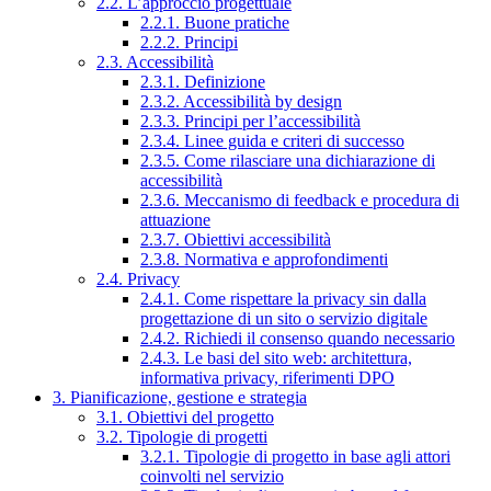
2.2. L’approccio progettuale
2.2.1. Buone pratiche
2.2.2. Principi
2.3. Accessibilità
2.3.1. Definizione
2.3.2. Accessibilità by design
2.3.3. Principi per l’accessibilità
2.3.4. Linee guida e criteri di successo
2.3.5. Come rilasciare una dichiarazione di
accessibilità
2.3.6. Meccanismo di feedback e procedura di
attuazione
2.3.7. Obiettivi accessibilità
2.3.8. Normativa e approfondimenti
2.4. Privacy
2.4.1. Come rispettare la privacy sin dalla
progettazione di un sito o servizio digitale
2.4.2. Richiedi il consenso quando necessario
2.4.3. Le basi del sito web: architettura,
informativa privacy, riferimenti DPO
3. Pianificazione, gestione e strategia
3.1. Obiettivi del progetto
3.2. Tipologie di progetti
3.2.1. Tipologie di progetto in base agli attori
coinvolti nel servizio