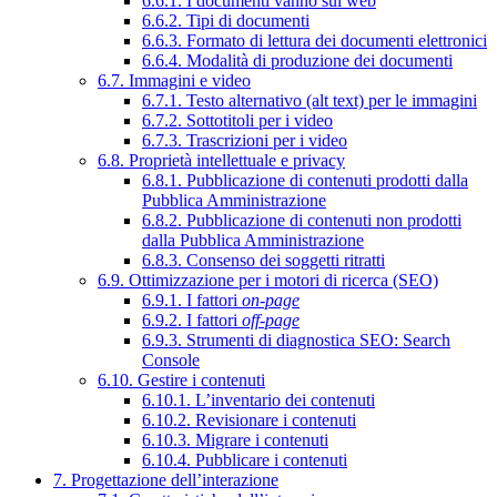
6.6.1. I documenti vanno sul web
6.6.2. Tipi di documenti
6.6.3. Formato di lettura dei documenti elettronici
6.6.4. Modalità di produzione dei documenti
6.7. Immagini e video
6.7.1. Testo alternativo (alt text) per le immagini
6.7.2. Sottotitoli per i video
6.7.3. Trascrizioni per i video
6.8. Proprietà intellettuale e privacy
6.8.1. Pubblicazione di contenuti prodotti dalla
Pubblica Amministrazione
6.8.2. Pubblicazione di contenuti non prodotti
dalla Pubblica Amministrazione
6.8.3. Consenso dei soggetti ritratti
6.9. Ottimizzazione per i motori di ricerca (SEO)
6.9.1. I fattori
on-page
6.9.2. I fattori
off-page
6.9.3. Strumenti di diagnostica SEO: Search
Console
6.10. Gestire i contenuti
6.10.1. L’inventario dei contenuti
6.10.2. Revisionare i contenuti
6.10.3. Migrare i contenuti
6.10.4. Pubblicare i contenuti
7. Progettazione dell’interazione