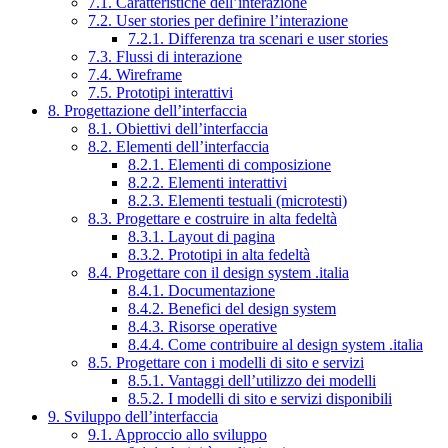
7.1. Caratteristiche dell’interazione
7.2. User stories per definire l’interazione
7.2.1. Differenza tra scenari e user stories
7.3. Flussi di interazione
7.4. Wireframe
7.5. Prototipi interattivi
8. Progettazione dell’interfaccia
8.1. Obiettivi dell’interfaccia
8.2. Elementi dell’interfaccia
8.2.1. Elementi di composizione
8.2.2. Elementi interattivi
8.2.3. Elementi testuali (microtesti)
8.3. Progettare e costruire in alta fedeltà
8.3.1. Layout di pagina
8.3.2. Prototipi in alta fedeltà
8.4. Progettare con il design system .italia
8.4.1. Documentazione
8.4.2. Benefici del design system
8.4.3. Risorse operative
8.4.4. Come contribuire al design system .italia
8.5. Progettare con i modelli di sito e servizi
8.5.1. Vantaggi dell’utilizzo dei modelli
8.5.2. I modelli di sito e servizi disponibili
9. Sviluppo dell’interfaccia
9.1. Approccio allo sviluppo