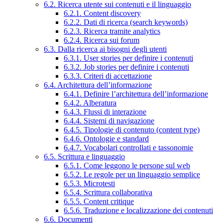
6.2. Ricerca utente sui contenuti e il linguaggio
6.2.1. Content discovery
6.2.2. Dati di ricerca (search keywords)
6.2.3. Ricerca tramite analytics
6.2.4. Ricerca sui forum
6.3. Dalla ricerca ai bisogni degli utenti
6.3.1. User stories per definire i contenuti
6.3.2. Job stories per definire i contenuti
6.3.3. Criteri di accettazione
6.4. Architettura dell’informazione
6.4.1. Definire l’architettura dell’informazione
6.4.2. Alberatura
6.4.3. Flussi di interazione
6.4.4. Sistemi di navigazione
6.4.5. Tipologie di contenuto (content type)
6.4.6. Ontologie e standard
6.4.7. Vocabolari controllati e tassonomie
6.5. Scrittura e linguaggio
6.5.1. Come leggono le persone sul web
6.5.2. Le regole per un linguaggio semplice
6.5.3. Microtesti
6.5.4. Scrittura collaborativa
6.5.5. Content critique
6.5.6. Traduzione e localizzazione dei contenuti
6.6. Documenti