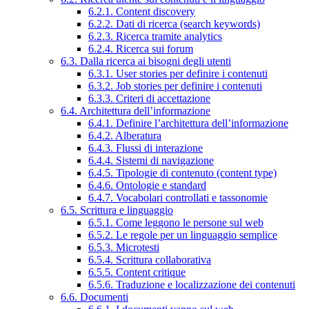
6.2.1. Content discovery
6.2.2. Dati di ricerca (search keywords)
6.2.3. Ricerca tramite analytics
6.2.4. Ricerca sui forum
6.3. Dalla ricerca ai bisogni degli utenti
6.3.1. User stories per definire i contenuti
6.3.2. Job stories per definire i contenuti
6.3.3. Criteri di accettazione
6.4. Architettura dell’informazione
6.4.1. Definire l’architettura dell’informazione
6.4.2. Alberatura
6.4.3. Flussi di interazione
6.4.4. Sistemi di navigazione
6.4.5. Tipologie di contenuto (content type)
6.4.6. Ontologie e standard
6.4.7. Vocabolari controllati e tassonomie
6.5. Scrittura e linguaggio
6.5.1. Come leggono le persone sul web
6.5.2. Le regole per un linguaggio semplice
6.5.3. Microtesti
6.5.4. Scrittura collaborativa
6.5.5. Content critique
6.5.6. Traduzione e localizzazione dei contenuti
6.6. Documenti