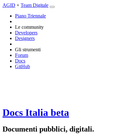
AGID
+
Team Digitale
Piano Triennale
Le community
Developers
Designers
Gli strumenti
Forum
Docs
GitHub
Docs Italia
beta
Documenti pubblici, digitali.