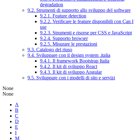
degradation
9.2. Strumenti di supporto allo sviluppo del software
9.2.1. Feature detection
9.2.2. Verificare le feature disponibili con Can I
use
9.2.3. Strumenti e risorse per CSS e JavaScript
9.2.4. Supporto browser
9.2.5. Misurare le prestazioni
9.3. Catalogo del riuso
9.4. Sviluppare con il design system .italia
9.4.1. Il framework Bootstrap Italia
9.4.2. Il kit di sviluppo React
9.4.3. Il kit di sviluppo Angular
9.5. Sviluppare con i modelli di sito e servizi
None
None
A
B
C
D
E
I
M