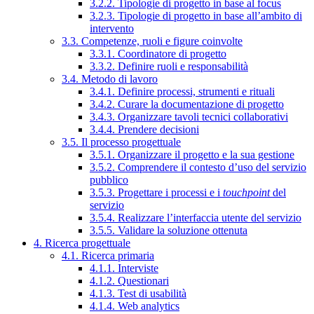
3.2.2. Tipologie di progetto in base al focus
3.2.3. Tipologie di progetto in base all’ambito di
intervento
3.3. Competenze, ruoli e figure coinvolte
3.3.1. Coordinatore di progetto
3.3.2. Definire ruoli e responsabilità
3.4. Metodo di lavoro
3.4.1. Definire processi, strumenti e rituali
3.4.2. Curare la documentazione di progetto
3.4.3. Organizzare tavoli tecnici collaborativi
3.4.4. Prendere decisioni
3.5. Il processo progettuale
3.5.1. Organizzare il progetto e la sua gestione
3.5.2. Comprendere il contesto d’uso del servizio
pubblico
3.5.3. Progettare i processi e i
touchpoint
del
servizio
3.5.4. Realizzare l’interfaccia utente del servizio
3.5.5. Validare la soluzione ottenuta
4. Ricerca progettuale
4.1. Ricerca primaria
4.1.1. Interviste
4.1.2. Questionari
4.1.3. Test di usabilità
4.1.4. Web analytics