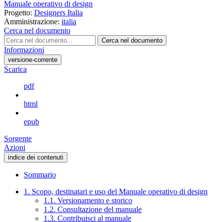
Manuale operativo di design
Progetto:
Designers Italia
Amministrazione:
italia
Cerca nel documento
Cerca nel documento
Informazioni
versione-corrente
Scarica
pdf
html
epub
Sorgente
Azioni
indice dei contenuti
Sommario
1. Scopo, destinatari e uso del Manuale operativo di design
1.1. Versionamento e storico
1.2. Consultazione del manuale
1.3. Contribuisci al manuale