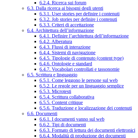
6.2.4. Ricerca sui forum
6.3. Dalla ricerca ai bisogni degli utenti
6.3.1. User stories per definire i contenuti
6.3.2. Job stories per definire i contenuti
6.3.3. Criteri di accettazione
6.4. Architettura dell’informazione
6.4.1. Definire l’architettura dell’informazione
6.4.2. Alberatura
6.4.3. Flussi di interazione
6.4.4. Sistemi di navigazione
6.4.5. Tipologie di contenuto (content type)
6.4.6. Ontologie e standard
6.4.7. Vocabolari controllati e tassonomie
6.5. Scrittura e linguaggio
6.5.1. Come leggono le persone sul web
6.5.2. Le regole per un linguaggio semplice
6.5.3. Microtesti
6.5.4. Scrittura collaborativa
6.5.5. Content critique
6.5.6. Traduzione e localizzazione dei contenuti
6.6. Documenti
6.6.1. I documenti vanno sul web
6.6.2. Tipi di documenti
6.6.3. Formato di lettura dei documenti elettronici
6.6.4. Modalità di produzione dei documenti