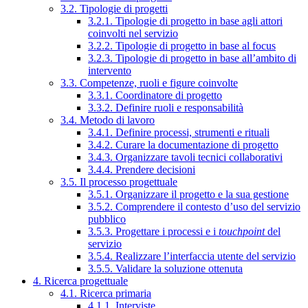
3.2. Tipologie di progetti
3.2.1. Tipologie di progetto in base agli attori
coinvolti nel servizio
3.2.2. Tipologie di progetto in base al focus
3.2.3. Tipologie di progetto in base all’ambito di
intervento
3.3. Competenze, ruoli e figure coinvolte
3.3.1. Coordinatore di progetto
3.3.2. Definire ruoli e responsabilità
3.4. Metodo di lavoro
3.4.1. Definire processi, strumenti e rituali
3.4.2. Curare la documentazione di progetto
3.4.3. Organizzare tavoli tecnici collaborativi
3.4.4. Prendere decisioni
3.5. Il processo progettuale
3.5.1. Organizzare il progetto e la sua gestione
3.5.2. Comprendere il contesto d’uso del servizio
pubblico
3.5.3. Progettare i processi e i
touchpoint
del
servizio
3.5.4. Realizzare l’interfaccia utente del servizio
3.5.5. Validare la soluzione ottenuta
4. Ricerca progettuale
4.1. Ricerca primaria
4.1.1. Interviste