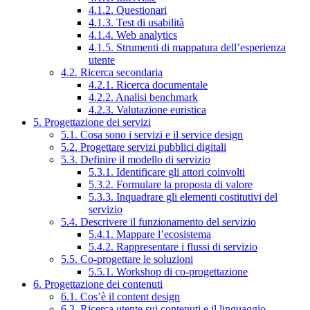
4.1.2. Questionari
4.1.3. Test di usabilità
4.1.4. Web analytics
4.1.5. Strumenti di mappatura dell’esperienza
utente
4.2. Ricerca secondaria
4.2.1. Ricerca documentale
4.2.2. Analisi benchmark
4.2.3. Valutazione euristica
5. Progettazione dei servizi
5.1. Cosa sono i servizi e il service design
5.2. Progettare servizi pubblici digitali
5.3. Definire il modello di servizio
5.3.1. Identificare gli attori coinvolti
5.3.2. Formulare la proposta di valore
5.3.3. Inquadrare gli elementi costitutivi del
servizio
5.4. Descrivere il funzionamento del servizio
5.4.1. Mappare l’ecosistema
5.4.2. Rappresentare i flussi di servizio
5.5. Co-progettare le soluzioni
5.5.1. Workshop di co-progettazione
6. Progettazione dei contenuti
6.1. Cos’è il content design
6.2. Ricerca utente sui contenuti e il linguaggio