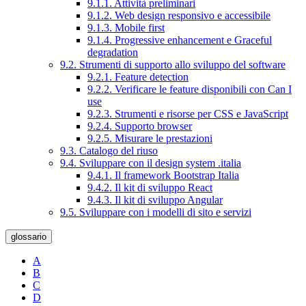
9.1.1. Attività preliminari
9.1.2. Web design responsivo e accessibile
9.1.3. Mobile first
9.1.4. Progressive enhancement e Graceful
degradation
9.2. Strumenti di supporto allo sviluppo del software
9.2.1. Feature detection
9.2.2. Verificare le feature disponibili con Can I
use
9.2.3. Strumenti e risorse per CSS e JavaScript
9.2.4. Supporto browser
9.2.5. Misurare le prestazioni
9.3. Catalogo del riuso
9.4. Sviluppare con il design system .italia
9.4.1. Il framework Bootstrap Italia
9.4.2. Il kit di sviluppo React
9.4.3. Il kit di sviluppo Angular
9.5. Sviluppare con i modelli di sito e servizi
glossario
A
B
C
D