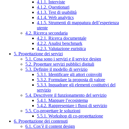
4.1.1. Interviste
4.1.2. Questionari
4.1.3. Test di usabilità
4.1.4. Web analytics
4.1.5. Strumenti di mappatura dell’esperienza
utente
4.2. Ricerca secondaria
4.2.1. Ricerca documentale
4.2.2. Analisi benchmark
4.2.3. Valutazione euristica
5. Progettazione dei servizi
5.1. Cosa sono i servizi e il service design
5.2. Progettare servizi pubblici digitali
5.3. Definire il modello di servizio
5.3.1. Identificare gli attori coinvolti
5.3.2. Formulare la proposta di valore
5.3.3. Inquadrare gli elementi costitutivi del
servizio
5.4. Descrivere il funzionamento del servizio
5.4.1. Mappare l’ecosistema
5.4.2. Rappresentare i flussi di servizio
5.5. Co-progettare le soluzioni
5.5.1. Workshop di co-progettazione
6. Progettazione dei contenuti
6.1. Cos’è il content design