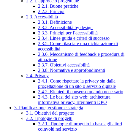
2.2. L’approccio progettuale
2.2.1. Buone pratiche
2.2.2. Principi
2.3. Accessibilità
2.3.1. Definizione
2.3.2. Accessibilità by design
2.3.3. Principi per l’accessibilità
2.3.4. Linee guida e criteri di successo
2.3.5. Come rilasciare una dichiarazione di
accessibilità
2.3.6. Meccanismo di feedback e procedura di
attuazione
2.3.7. Obiettivi accessibilità
2.3.8. Normativa e approfondimenti
2.4. Privacy
2.4.1. Come rispettare la privacy sin dalla
progettazione di un sito o servizio digitale
2.4.2. Richiedi il consenso quando necessario
2.4.3. Le basi del sito web: architettura,
informativa privacy, riferimenti DPO
3. Pianificazione, gestione e strategia
3.1. Obiettivi del progetto
3.2. Tipologie di progetti
3.2.1. Tipologie di progetto in base agli attori
coinvolti nel servizio