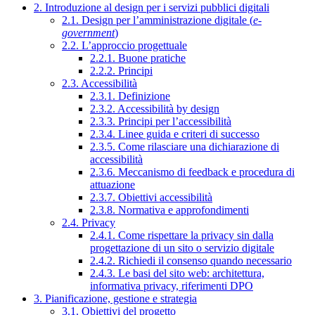
2. Introduzione al design per i servizi pubblici digitali
2.1. Design per l’amministrazione digitale (
e-
government
)
2.2. L’approccio progettuale
2.2.1. Buone pratiche
2.2.2. Principi
2.3. Accessibilità
2.3.1. Definizione
2.3.2. Accessibilità by design
2.3.3. Principi per l’accessibilità
2.3.4. Linee guida e criteri di successo
2.3.5. Come rilasciare una dichiarazione di
accessibilità
2.3.6. Meccanismo di feedback e procedura di
attuazione
2.3.7. Obiettivi accessibilità
2.3.8. Normativa e approfondimenti
2.4. Privacy
2.4.1. Come rispettare la privacy sin dalla
progettazione di un sito o servizio digitale
2.4.2. Richiedi il consenso quando necessario
2.4.3. Le basi del sito web: architettura,
informativa privacy, riferimenti DPO
3. Pianificazione, gestione e strategia
3.1. Obiettivi del progetto