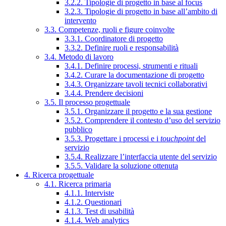
3.2.2. Tipologie di progetto in base al focus
3.2.3. Tipologie di progetto in base all’ambito di
intervento
3.3. Competenze, ruoli e figure coinvolte
3.3.1. Coordinatore di progetto
3.3.2. Definire ruoli e responsabilità
3.4. Metodo di lavoro
3.4.1. Definire processi, strumenti e rituali
3.4.2. Curare la documentazione di progetto
3.4.3. Organizzare tavoli tecnici collaborativi
3.4.4. Prendere decisioni
3.5. Il processo progettuale
3.5.1. Organizzare il progetto e la sua gestione
3.5.2. Comprendere il contesto d’uso del servizio
pubblico
3.5.3. Progettare i processi e i
touchpoint
del
servizio
3.5.4. Realizzare l’interfaccia utente del servizio
3.5.5. Validare la soluzione ottenuta
4. Ricerca progettuale
4.1. Ricerca primaria
4.1.1. Interviste
4.1.2. Questionari
4.1.3. Test di usabilità
4.1.4. Web analytics