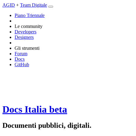
AGID
+
Team Digitale
Piano Triennale
Le community
Developers
Designers
Gli strumenti
Forum
Docs
GitHub
Docs Italia
beta
Documenti pubblici, digitali.