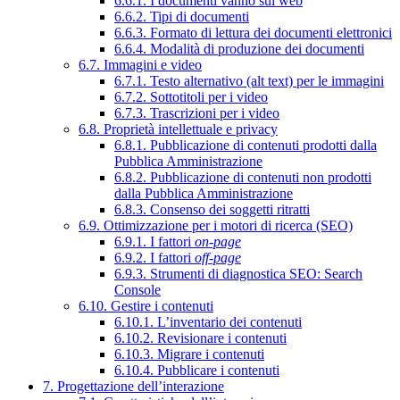
6.6.1. I documenti vanno sul web
6.6.2. Tipi di documenti
6.6.3. Formato di lettura dei documenti elettronici
6.6.4. Modalità di produzione dei documenti
6.7. Immagini e video
6.7.1. Testo alternativo (alt text) per le immagini
6.7.2. Sottotitoli per i video
6.7.3. Trascrizioni per i video
6.8. Proprietà intellettuale e privacy
6.8.1. Pubblicazione di contenuti prodotti dalla
Pubblica Amministrazione
6.8.2. Pubblicazione di contenuti non prodotti
dalla Pubblica Amministrazione
6.8.3. Consenso dei soggetti ritratti
6.9. Ottimizzazione per i motori di ricerca (SEO)
6.9.1. I fattori
on-page
6.9.2. I fattori
off-page
6.9.3. Strumenti di diagnostica SEO: Search
Console
6.10. Gestire i contenuti
6.10.1. L’inventario dei contenuti
6.10.2. Revisionare i contenuti
6.10.3. Migrare i contenuti
6.10.4. Pubblicare i contenuti
7. Progettazione dell’interazione