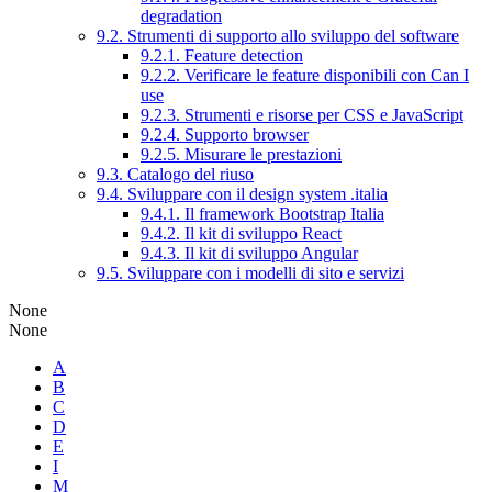
degradation
9.2. Strumenti di supporto allo sviluppo del software
9.2.1. Feature detection
9.2.2. Verificare le feature disponibili con Can I
use
9.2.3. Strumenti e risorse per CSS e JavaScript
9.2.4. Supporto browser
9.2.5. Misurare le prestazioni
9.3. Catalogo del riuso
9.4. Sviluppare con il design system .italia
9.4.1. Il framework Bootstrap Italia
9.4.2. Il kit di sviluppo React
9.4.3. Il kit di sviluppo Angular
9.5. Sviluppare con i modelli di sito e servizi
None
None
A
B
C
D
E
I
M