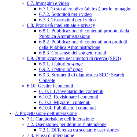
6.7. Immagini e video
6.7.1. Testo alternativo (alt text) per le immagini
6.7.2. Sottotitoli per i video
6.7.3. Trascrizioni per i video
6.8. Proprietà intellettuale e privacy
6.8.1. Pubblicazione di contenuti prodotti dalla
Pubblica Amministrazione
6.8.2. Pubblicazione di contenuti non prodotti
dalla Pubblica Amministrazione
6.8.3. Consenso dei soggetti ritratti
6.9. Ottimizzazione per i motori di ricerca (SEO)
6.9.1. I fattori
on-page
6.9.2. I fattori
off-page
6.9.3. Strumenti di diagnostica SEO: Search
Console
6.10. Gestire i contenuti
6.10.1. L’inventario dei contenuti
6.10.2. Revisionare i contenuti
6.10.3. Migrare i contenuti
6.10.4. Pubblicare i contenuti
7. Progettazione dell’interazione
7.1. Caratteristiche dell’interazione
7.2. User stories per definire l’interazione
7.2.1. Differenza tra scenari e user stories
7.3. Flussi di interazione