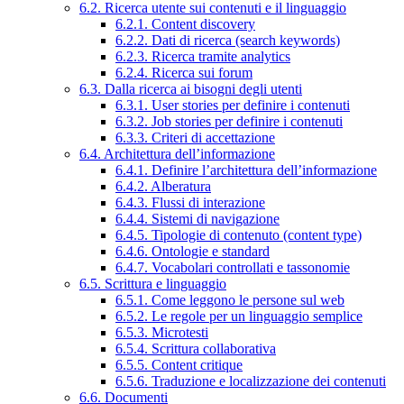
6.2. Ricerca utente sui contenuti e il linguaggio
6.2.1. Content discovery
6.2.2. Dati di ricerca (search keywords)
6.2.3. Ricerca tramite analytics
6.2.4. Ricerca sui forum
6.3. Dalla ricerca ai bisogni degli utenti
6.3.1. User stories per definire i contenuti
6.3.2. Job stories per definire i contenuti
6.3.3. Criteri di accettazione
6.4. Architettura dell’informazione
6.4.1. Definire l’architettura dell’informazione
6.4.2. Alberatura
6.4.3. Flussi di interazione
6.4.4. Sistemi di navigazione
6.4.5. Tipologie di contenuto (content type)
6.4.6. Ontologie e standard
6.4.7. Vocabolari controllati e tassonomie
6.5. Scrittura e linguaggio
6.5.1. Come leggono le persone sul web
6.5.2. Le regole per un linguaggio semplice
6.5.3. Microtesti
6.5.4. Scrittura collaborativa
6.5.5. Content critique
6.5.6. Traduzione e localizzazione dei contenuti
6.6. Documenti