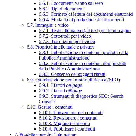
6.6.1. I documenti vanno sul web
6.6.2. Tipi di documenti
6.6.3. Formato di lettura dei documenti elettronici
6.6.4. Modalità di produzione dei documenti
6.7. Immagini e video
6.7.1. Testo alternativo (alt text) per le immagini
6.7.2. Sottotitoli per i video
6.7.3. Trascrizioni per i video
6.8. Proprietà intellettuale e privacy
6.8.1. Pubblicazione di contenuti prodotti dalla
Pubblica Amministrazione
6.8.2. Pubblicazione di contenuti non prodotti
dalla Pubblica Amministrazione
6.8.3. Consenso dei soggetti ritratti
6.9. Ottimizzazione per i motori di ricerca (SEO)
6.9.1. I fattori
on-page
6.9.2. I fattori
off-page
6.9.3. Strumenti di diagnostica SEO: Search
Console
6.10. Gestire i contenuti
6.10.1. L’inventario dei contenuti
6.10.2. Revisionare i contenuti
6.10.3. Migrare i contenuti
6.10.4. Pubblicare i contenuti
7. Progettazione dell’interazione