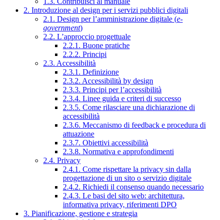
1.3. Contribuisci al manuale
2. Introduzione al design per i servizi pubblici digitali
2.1. Design per l’amministrazione digitale (
e-
government
)
2.2. L’approccio progettuale
2.2.1. Buone pratiche
2.2.2. Principi
2.3. Accessibilità
2.3.1. Definizione
2.3.2. Accessibilità by design
2.3.3. Principi per l’accessibilità
2.3.4. Linee guida e criteri di successo
2.3.5. Come rilasciare una dichiarazione di
accessibilità
2.3.6. Meccanismo di feedback e procedura di
attuazione
2.3.7. Obiettivi accessibilità
2.3.8. Normativa e approfondimenti
2.4. Privacy
2.4.1. Come rispettare la privacy sin dalla
progettazione di un sito o servizio digitale
2.4.2. Richiedi il consenso quando necessario
2.4.3. Le basi del sito web: architettura,
informativa privacy, riferimenti DPO
3. Pianificazione, gestione e strategia