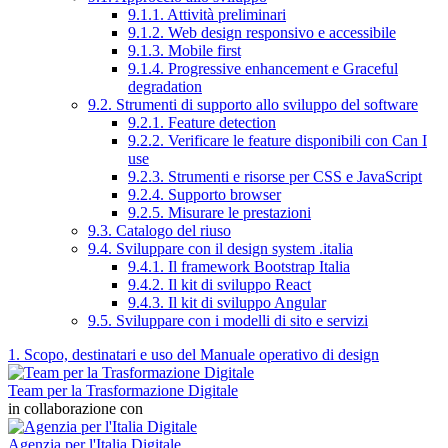
9.1.1. Attività preliminari
9.1.2. Web design responsivo e accessibile
9.1.3. Mobile first
9.1.4. Progressive enhancement e Graceful
degradation
9.2. Strumenti di supporto allo sviluppo del software
9.2.1. Feature detection
9.2.2. Verificare le feature disponibili con Can I
use
9.2.3. Strumenti e risorse per CSS e JavaScript
9.2.4. Supporto browser
9.2.5. Misurare le prestazioni
9.3. Catalogo del riuso
9.4. Sviluppare con il design system .italia
9.4.1. Il framework Bootstrap Italia
9.4.2. Il kit di sviluppo React
9.4.3. Il kit di sviluppo Angular
9.5. Sviluppare con i modelli di sito e servizi
1. Scopo, destinatari e uso del Manuale operativo di design
Team per la Trasformazione Digitale
in collaborazione con
Agenzia per l'Italia Digitale