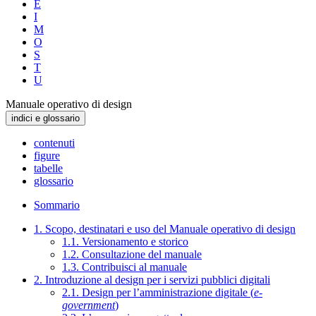
E
I
M
O
S
T
U
Manuale operativo di design
indici e glossario
contenuti
figure
tabelle
glossario
Sommario
1. Scopo, destinatari e uso del Manuale operativo di design
1.1. Versionamento e storico
1.2. Consultazione del manuale
1.3. Contribuisci al manuale
2. Introduzione al design per i servizi pubblici digitali
2.1. Design per l’amministrazione digitale (
e-
government
)