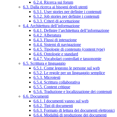
6.2.4. Ricerca sui forum
6.3. Dalla ricerca ai bisogni degli utenti
6.3.1. User stories per definire i contenuti
6.3.2. Job stories per definire i contenuti
6.3.3. Criteri di accettazione
6.4. Architettura dell’informazione
6.4.1. Definire l’architettura dell’informazione
6.4.2. Alberatura
6.4.3. Flussi di interazione
6.4.4. Sistemi di navigazione
6.4.5. Tipologie di contenuto (content type)
6.4.6. Ontologie e standard
6.4.7. Vocabolari controllati e tassonomie
6.5. Scrittura e linguaggio
6.5.1. Come leggono le persone sul web
6.5.2. Le regole per un linguaggio semplice
6.5.3. Microtesti
6.5.4. Scrittura collaborativa
6.5.5. Content critique
6.5.6. Traduzione e localizzazione dei contenuti
6.6. Documenti
6.6.1. I documenti vanno sul web
6.6.2. Tipi di documenti
6.6.3. Formato di lettura dei documenti elettronici
6.6.4. Modalità di produzione dei documenti