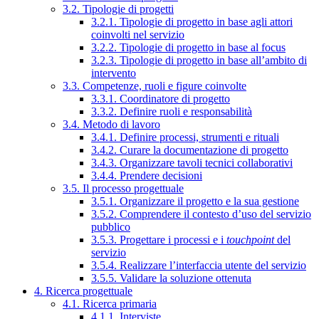
3.2. Tipologie di progetti
3.2.1. Tipologie di progetto in base agli attori
coinvolti nel servizio
3.2.2. Tipologie di progetto in base al focus
3.2.3. Tipologie di progetto in base all’ambito di
intervento
3.3. Competenze, ruoli e figure coinvolte
3.3.1. Coordinatore di progetto
3.3.2. Definire ruoli e responsabilità
3.4. Metodo di lavoro
3.4.1. Definire processi, strumenti e rituali
3.4.2. Curare la documentazione di progetto
3.4.3. Organizzare tavoli tecnici collaborativi
3.4.4. Prendere decisioni
3.5. Il processo progettuale
3.5.1. Organizzare il progetto e la sua gestione
3.5.2. Comprendere il contesto d’uso del servizio
pubblico
3.5.3. Progettare i processi e i
touchpoint
del
servizio
3.5.4. Realizzare l’interfaccia utente del servizio
3.5.5. Validare la soluzione ottenuta
4. Ricerca progettuale
4.1. Ricerca primaria
4.1.1. Interviste