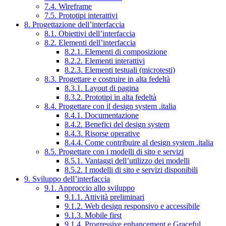
7.4. Wireframe
7.5. Prototipi interattivi
8. Progettazione dell’interfaccia
8.1. Obiettivi dell’interfaccia
8.2. Elementi dell’interfaccia
8.2.1. Elementi di composizione
8.2.2. Elementi interattivi
8.2.3. Elementi testuali (microtesti)
8.3. Progettare e costruire in alta fedeltà
8.3.1. Layout di pagina
8.3.2. Prototipi in alta fedeltà
8.4. Progettare con il design system .italia
8.4.1. Documentazione
8.4.2. Benefici del design system
8.4.3. Risorse operative
8.4.4. Come contribuire al design system .italia
8.5. Progettare con i modelli di sito e servizi
8.5.1. Vantaggi dell’utilizzo dei modelli
8.5.2. I modelli di sito e servizi disponibili
9. Sviluppo dell’interfaccia
9.1. Approccio allo sviluppo
9.1.1. Attività preliminari
9.1.2. Web design responsivo e accessibile
9.1.3. Mobile first
9.1.4. Progressive enhancement e Graceful