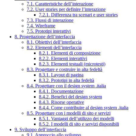
7.1. Caratteristiche dell’interazione
7.2. User stories per definire l’interazione
7.2.1. Differenza tra scenari e user stories
7.3. Flussi di interazione
7.4. Wireframe
7.5. Prototipi interattivi
8. Progettazione dell’interfaccia
8.1. Obiettivi dell’interfaccia
8.2. Elementi dell’interfaccia
8.2.1. Elementi di composizione
8.2.2. Elementi interattivi
8.2.3. Elementi testuali (microtesti)
8.3. Progettare e costruire in alta fedeltà
8.3.1. Layout di pagina
8.3.2. Prototipi in alta fedeltà
8.4. Progettare con il design system .italia
8.4.1. Documentazione
8.4.2. Benefici del design system
8.4.3. Risorse operative
8.4.4. Come contribuire al design system .italia
8.5. Progettare con i modelli di sito e servizi
8.5.1. Vantaggi dell’utilizzo dei modelli
8.5.2. I modelli di sito e servizi disponibili
9. Sviluppo dell’interfaccia
9.1. Approccio allo sviluppo