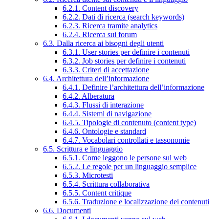
6.2.1. Content discovery
6.2.2. Dati di ricerca (search keywords)
6.2.3. Ricerca tramite analytics
6.2.4. Ricerca sui forum
6.3. Dalla ricerca ai bisogni degli utenti
6.3.1. User stories per definire i contenuti
6.3.2. Job stories per definire i contenuti
6.3.3. Criteri di accettazione
6.4. Architettura dell’informazione
6.4.1. Definire l’architettura dell’informazione
6.4.2. Alberatura
6.4.3. Flussi di interazione
6.4.4. Sistemi di navigazione
6.4.5. Tipologie di contenuto (content type)
6.4.6. Ontologie e standard
6.4.7. Vocabolari controllati e tassonomie
6.5. Scrittura e linguaggio
6.5.1. Come leggono le persone sul web
6.5.2. Le regole per un linguaggio semplice
6.5.3. Microtesti
6.5.4. Scrittura collaborativa
6.5.5. Content critique
6.5.6. Traduzione e localizzazione dei contenuti
6.6. Documenti