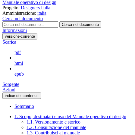
Manuale operativo di design
Progetto:
Designers Italia
Amministrazione:
italia
Cerca nel documento
Cerca nel documento
Informazioni
versione-corrente
Scarica
pdf
html
epub
Sorgente
Azioni
indice dei contenuti
Sommario
1. Scopo, destinatari e uso del Manuale operativo di design
1.1. Versionamento e storico
1.2. Consultazione del manuale
1.3. Contribuisci al manuale