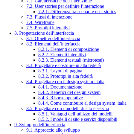
7.1. Caratteristiche dell’interazione
7.2. User stories per definire l’interazione
7.2.1. Differenza tra scenari e user stories
7.3. Flussi di interazione
7.4. Wireframe
7.5. Prototipi interattivi
8. Progettazione dell’interfaccia
8.1. Obiettivi dell’interfaccia
8.2. Elementi dell’interfaccia
8.2.1. Elementi di composizione
8.2.2. Elementi interattivi
8.2.3. Elementi testuali (microtesti)
8.3. Progettare e costruire in alta fedeltà
8.3.1. Layout di pagina
8.3.2. Prototipi in alta fedeltà
8.4. Progettare con il design system .italia
8.4.1. Documentazione
8.4.2. Benefici del design system
8.4.3. Risorse operative
8.4.4. Come contribuire al design system .italia
8.5. Progettare con i modelli di sito e servizi
8.5.1. Vantaggi dell’utilizzo dei modelli
8.5.2. I modelli di sito e servizi disponibili
9. Sviluppo dell’interfaccia
9.1. Approccio allo sviluppo