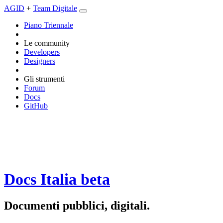
AGID
+
Team Digitale
Piano Triennale
Le community
Developers
Designers
Gli strumenti
Forum
Docs
GitHub
Docs Italia
beta
Documenti pubblici, digitali.