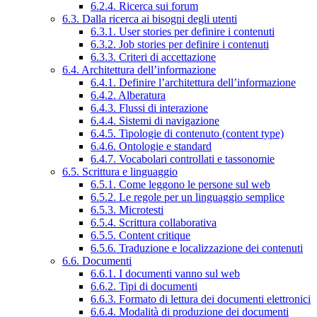
6.2.4. Ricerca sui forum
6.3. Dalla ricerca ai bisogni degli utenti
6.3.1. User stories per definire i contenuti
6.3.2. Job stories per definire i contenuti
6.3.3. Criteri di accettazione
6.4. Architettura dell’informazione
6.4.1. Definire l’architettura dell’informazione
6.4.2. Alberatura
6.4.3. Flussi di interazione
6.4.4. Sistemi di navigazione
6.4.5. Tipologie di contenuto (content type)
6.4.6. Ontologie e standard
6.4.7. Vocabolari controllati e tassonomie
6.5. Scrittura e linguaggio
6.5.1. Come leggono le persone sul web
6.5.2. Le regole per un linguaggio semplice
6.5.3. Microtesti
6.5.4. Scrittura collaborativa
6.5.5. Content critique
6.5.6. Traduzione e localizzazione dei contenuti
6.6. Documenti
6.6.1. I documenti vanno sul web
6.6.2. Tipi di documenti
6.6.3. Formato di lettura dei documenti elettronici
6.6.4. Modalità di produzione dei documenti