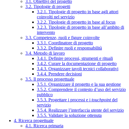
3.1. Obiettivi del progetto
3.2. Tipologie di progetti
3.2.1. Tipologie di progetto in base agli attori
coinvolti nel servizio
3.2.2. Tipologie di progetto in base al focus
3.2.3. Tipologie di progetto in base all’ambito di
intervento
3.3. Competenze, ruoli e figure coinvolte
3.3.1. Coordinatore di progetto
3.3.2. Definire ruoli e responsabilità
3.4. Metodo di lavoro
3.4.1. Definire processi, strumenti e rituali
3.4.2. Curare la documentazione di progetto
3.4.3. Organizzare tavoli tecnici collaborativi
3.4.4. Prendere decisioni
3.5. Il processo progettuale
3.5.1. Organizzare il progetto e la sua gestione
3.5.2. Comprendere il contesto d’uso del servizio
pubblico
3.5.3. Progettare i processi e i
touchpoint
del
servizio
3.5.4. Realizzare l’interfaccia utente del servizio
3.5.5. Validare la soluzione ottenuta
4. Ricerca progettuale
4.1. Ricerca primaria