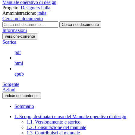
Manuale operativo di design
Progetto:
Designers Italia
Amministrazione:
italia
Cerca nel documento
Cerca nel documento
Informazioni
versione-corrente
Scarica
pdf
html
epub
Sorgente
Azioni
indice dei contenuti
Sommario
1. Scopo, destinatari e uso del Manuale operativo di design
1.1. Versionamento e storico
1.2. Consultazione del manuale
1.3. Contribuisci al manuale