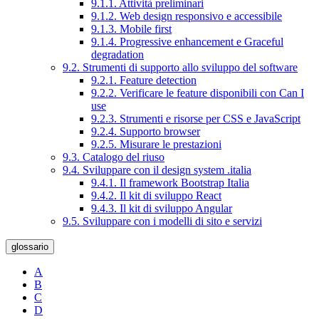
9.1.1. Attività preliminari
9.1.2. Web design responsivo e accessibile
9.1.3. Mobile first
9.1.4. Progressive enhancement e Graceful
degradation
9.2. Strumenti di supporto allo sviluppo del software
9.2.1. Feature detection
9.2.2. Verificare le feature disponibili con Can I
use
9.2.3. Strumenti e risorse per CSS e JavaScript
9.2.4. Supporto browser
9.2.5. Misurare le prestazioni
9.3. Catalogo del riuso
9.4. Sviluppare con il design system .italia
9.4.1. Il framework Bootstrap Italia
9.4.2. Il kit di sviluppo React
9.4.3. Il kit di sviluppo Angular
9.5. Sviluppare con i modelli di sito e servizi
glossario
A
B
C
D