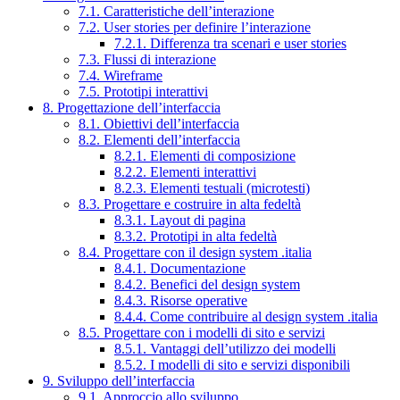
7.1. Caratteristiche dell’interazione
7.2. User stories per definire l’interazione
7.2.1. Differenza tra scenari e user stories
7.3. Flussi di interazione
7.4. Wireframe
7.5. Prototipi interattivi
8. Progettazione dell’interfaccia
8.1. Obiettivi dell’interfaccia
8.2. Elementi dell’interfaccia
8.2.1. Elementi di composizione
8.2.2. Elementi interattivi
8.2.3. Elementi testuali (microtesti)
8.3. Progettare e costruire in alta fedeltà
8.3.1. Layout di pagina
8.3.2. Prototipi in alta fedeltà
8.4. Progettare con il design system .italia
8.4.1. Documentazione
8.4.2. Benefici del design system
8.4.3. Risorse operative
8.4.4. Come contribuire al design system .italia
8.5. Progettare con i modelli di sito e servizi
8.5.1. Vantaggi dell’utilizzo dei modelli
8.5.2. I modelli di sito e servizi disponibili
9. Sviluppo dell’interfaccia
9.1. Approccio allo sviluppo