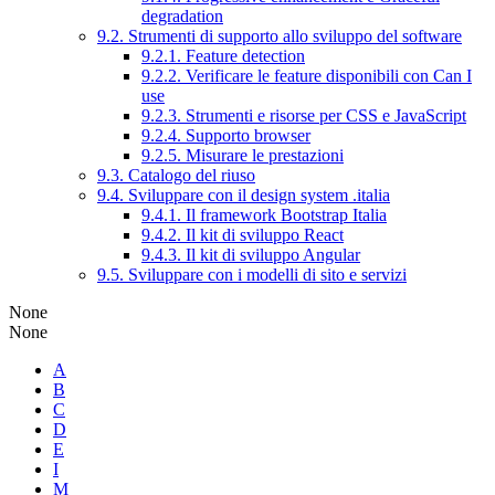
degradation
9.2. Strumenti di supporto allo sviluppo del software
9.2.1. Feature detection
9.2.2. Verificare le feature disponibili con Can I
use
9.2.3. Strumenti e risorse per CSS e JavaScript
9.2.4. Supporto browser
9.2.5. Misurare le prestazioni
9.3. Catalogo del riuso
9.4. Sviluppare con il design system .italia
9.4.1. Il framework Bootstrap Italia
9.4.2. Il kit di sviluppo React
9.4.3. Il kit di sviluppo Angular
9.5. Sviluppare con i modelli di sito e servizi
None
None
A
B
C
D
E
I
M