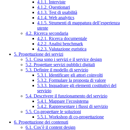
4.1.1. Interviste
4.1.2. Questionari
4.1.3. Test di usabilità
4.1.4. Web analytics
4.1.5. Strumenti di mappatura dell’esperienza
utente
4.2. Ricerca secondaria
4.2.1. Ricerca documentale
4.2.2. Analisi benchmark
4.2.3. Valutazione euristica
5. Progettazione dei servizi
5.1. Cosa sono i servizi e il service design
5.2. Progettare servizi pubblici digitali
5.3. Definire il modello di servizio
5.3.1. Identificare gli attori coinvolti
5.3.2. Formulare la proposta di valore
5.3.3. Inquadrare gli elementi costitutivi del
servizio
5.4. Descrivere il funzionamento del servizio
5.4.1. Mappare l’ecosistema
5.4.2. Rappresentare i flussi di servizio
5.5. Co-progettare le soluzioni
5.5.1. Workshop di co-progettazione
6. Progettazione dei contenuti
6.1. Cos’è il content design