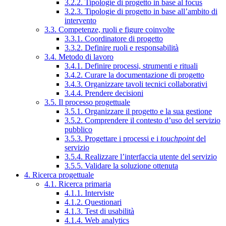
3.2.2. Tipologie di progetto in base al focus
3.2.3. Tipologie di progetto in base all’ambito di
intervento
3.3. Competenze, ruoli e figure coinvolte
3.3.1. Coordinatore di progetto
3.3.2. Definire ruoli e responsabilità
3.4. Metodo di lavoro
3.4.1. Definire processi, strumenti e rituali
3.4.2. Curare la documentazione di progetto
3.4.3. Organizzare tavoli tecnici collaborativi
3.4.4. Prendere decisioni
3.5. Il processo progettuale
3.5.1. Organizzare il progetto e la sua gestione
3.5.2. Comprendere il contesto d’uso del servizio
pubblico
3.5.3. Progettare i processi e i
touchpoint
del
servizio
3.5.4. Realizzare l’interfaccia utente del servizio
3.5.5. Validare la soluzione ottenuta
4. Ricerca progettuale
4.1. Ricerca primaria
4.1.1. Interviste
4.1.2. Questionari
4.1.3. Test di usabilità
4.1.4. Web analytics