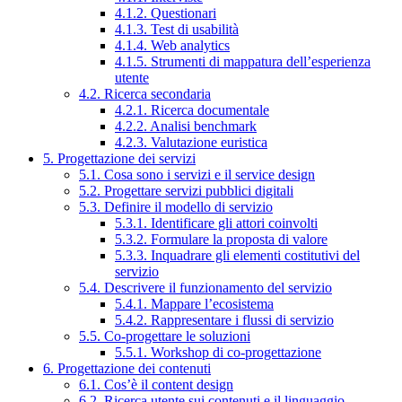
4.1.2. Questionari
4.1.3. Test di usabilità
4.1.4. Web analytics
4.1.5. Strumenti di mappatura dell’esperienza
utente
4.2. Ricerca secondaria
4.2.1. Ricerca documentale
4.2.2. Analisi benchmark
4.2.3. Valutazione euristica
5. Progettazione dei servizi
5.1. Cosa sono i servizi e il service design
5.2. Progettare servizi pubblici digitali
5.3. Definire il modello di servizio
5.3.1. Identificare gli attori coinvolti
5.3.2. Formulare la proposta di valore
5.3.3. Inquadrare gli elementi costitutivi del
servizio
5.4. Descrivere il funzionamento del servizio
5.4.1. Mappare l’ecosistema
5.4.2. Rappresentare i flussi di servizio
5.5. Co-progettare le soluzioni
5.5.1. Workshop di co-progettazione
6. Progettazione dei contenuti
6.1. Cos’è il content design
6.2. Ricerca utente sui contenuti e il linguaggio