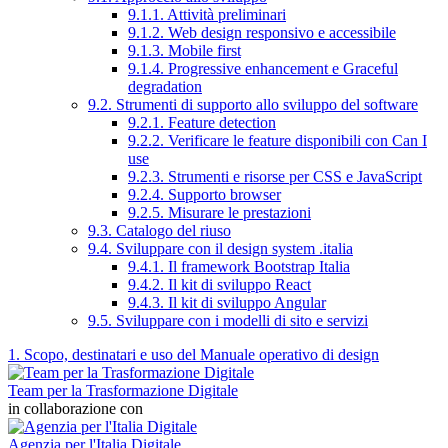
9.1.1. Attività preliminari
9.1.2. Web design responsivo e accessibile
9.1.3. Mobile first
9.1.4. Progressive enhancement e Graceful
degradation
9.2. Strumenti di supporto allo sviluppo del software
9.2.1. Feature detection
9.2.2. Verificare le feature disponibili con Can I
use
9.2.3. Strumenti e risorse per CSS e JavaScript
9.2.4. Supporto browser
9.2.5. Misurare le prestazioni
9.3. Catalogo del riuso
9.4. Sviluppare con il design system .italia
9.4.1. Il framework Bootstrap Italia
9.4.2. Il kit di sviluppo React
9.4.3. Il kit di sviluppo Angular
9.5. Sviluppare con i modelli di sito e servizi
1. Scopo, destinatari e uso del Manuale operativo di design
Team per la Trasformazione Digitale
in collaborazione con
Agenzia per l'Italia Digitale