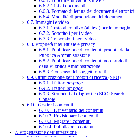
6.6.1. I documenti vanno sul web
6.6.2. Tipi di documenti
6.6.3. Formato di lettura dei documenti elettronici
6.6.4. Modalità di produzione dei documenti
6.7. Immagini e video
6.7.1. Testo alternativo (alt text) per le immagini
6.7.2. Sottotitoli per i video
6.7.3. Trascrizioni per i video
6.8. Proprietà intellettuale e privacy
6.8.1. Pubblicazione di contenuti prodotti dalla
Pubblica Amministrazione
6.8.2. Pubblicazione di contenuti non prodotti
dalla Pubblica Amministrazione
6.8.3. Consenso dei soggetti ritratti
6.9. Ottimizzazione per i motori di ricerca (SEO)
6.9.1. I fattori
on-page
6.9.2. I fattori
off-page
6.9.3. Strumenti di diagnostica SEO: Search
Console
6.10. Gestire i contenuti
6.10.1. L’inventario dei contenuti
6.10.2. Revisionare i contenuti
6.10.3. Migrare i contenuti
6.10.4. Pubblicare i contenuti
7. Progettazione dell’interazione