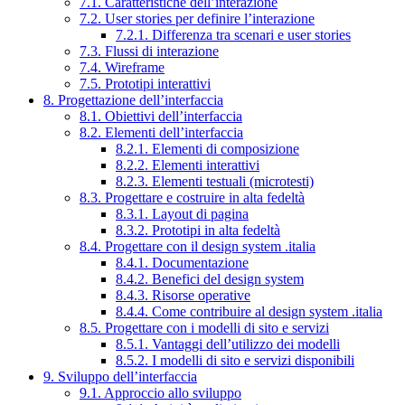
7.1. Caratteristiche dell’interazione
7.2. User stories per definire l’interazione
7.2.1. Differenza tra scenari e user stories
7.3. Flussi di interazione
7.4. Wireframe
7.5. Prototipi interattivi
8. Progettazione dell’interfaccia
8.1. Obiettivi dell’interfaccia
8.2. Elementi dell’interfaccia
8.2.1. Elementi di composizione
8.2.2. Elementi interattivi
8.2.3. Elementi testuali (microtesti)
8.3. Progettare e costruire in alta fedeltà
8.3.1. Layout di pagina
8.3.2. Prototipi in alta fedeltà
8.4. Progettare con il design system .italia
8.4.1. Documentazione
8.4.2. Benefici del design system
8.4.3. Risorse operative
8.4.4. Come contribuire al design system .italia
8.5. Progettare con i modelli di sito e servizi
8.5.1. Vantaggi dell’utilizzo dei modelli
8.5.2. I modelli di sito e servizi disponibili
9. Sviluppo dell’interfaccia
9.1. Approccio allo sviluppo