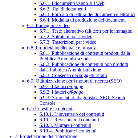
6.6.1. I documenti vanno sul web
6.6.2. Tipi di documenti
6.6.3. Formato di lettura dei documenti elettronici
6.6.4. Modalità di produzione dei documenti
6.7. Immagini e video
6.7.1. Testo alternativo (alt text) per le immagini
6.7.2. Sottotitoli per i video
6.7.3. Trascrizioni per i video
6.8. Proprietà intellettuale e privacy
6.8.1. Pubblicazione di contenuti prodotti dalla
Pubblica Amministrazione
6.8.2. Pubblicazione di contenuti non prodotti
dalla Pubblica Amministrazione
6.8.3. Consenso dei soggetti ritratti
6.9. Ottimizzazione per i motori di ricerca (SEO)
6.9.1. I fattori
on-page
6.9.2. I fattori
off-page
6.9.3. Strumenti di diagnostica SEO: Search
Console
6.10. Gestire i contenuti
6.10.1. L’inventario dei contenuti
6.10.2. Revisionare i contenuti
6.10.3. Migrare i contenuti
6.10.4. Pubblicare i contenuti
7. Progettazione dell’interazione