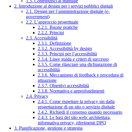
1.3. Contribuisci al manuale
2. Introduzione al design per i servizi pubblici digitali
2.1. Design per l’amministrazione digitale (
e-
government
)
2.2. L’approccio progettuale
2.2.1. Buone pratiche
2.2.2. Principi
2.3. Accessibilità
2.3.1. Definizione
2.3.2. Accessibilità by design
2.3.3. Principi per l’accessibilità
2.3.4. Linee guida e criteri di successo
2.3.5. Come rilasciare una dichiarazione di
accessibilità
2.3.6. Meccanismo di feedback e procedura di
attuazione
2.3.7. Obiettivi accessibilità
2.3.8. Normativa e approfondimenti
2.4. Privacy
2.4.1. Come rispettare la privacy sin dalla
progettazione di un sito o servizio digitale
2.4.2. Richiedi il consenso quando necessario
2.4.3. Le basi del sito web: architettura,
informativa privacy, riferimenti DPO
3. Pianificazione, gestione e strategia