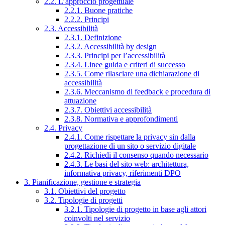
2.2. L’approccio progettuale
2.2.1. Buone pratiche
2.2.2. Principi
2.3. Accessibilità
2.3.1. Definizione
2.3.2. Accessibilità by design
2.3.3. Principi per l’accessibilità
2.3.4. Linee guida e criteri di successo
2.3.5. Come rilasciare una dichiarazione di
accessibilità
2.3.6. Meccanismo di feedback e procedura di
attuazione
2.3.7. Obiettivi accessibilità
2.3.8. Normativa e approfondimenti
2.4. Privacy
2.4.1. Come rispettare la privacy sin dalla
progettazione di un sito o servizio digitale
2.4.2. Richiedi il consenso quando necessario
2.4.3. Le basi del sito web: architettura,
informativa privacy, riferimenti DPO
3. Pianificazione, gestione e strategia
3.1. Obiettivi del progetto
3.2. Tipologie di progetti
3.2.1. Tipologie di progetto in base agli attori
coinvolti nel servizio