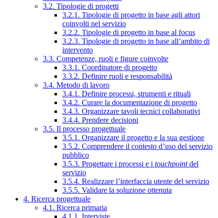
3.2. Tipologie di progetti
3.2.1. Tipologie di progetto in base agli attori
coinvolti nel servizio
3.2.2. Tipologie di progetto in base al focus
3.2.3. Tipologie di progetto in base all’ambito di
intervento
3.3. Competenze, ruoli e figure coinvolte
3.3.1. Coordinatore di progetto
3.3.2. Definire ruoli e responsabilità
3.4. Metodo di lavoro
3.4.1. Definire processi, strumenti e rituali
3.4.2. Curare la documentazione di progetto
3.4.3. Organizzare tavoli tecnici collaborativi
3.4.4. Prendere decisioni
3.5. Il processo progettuale
3.5.1. Organizzare il progetto e la sua gestione
3.5.2. Comprendere il contesto d’uso del servizio
pubblico
3.5.3. Progettare i processi e i
touchpoint
del
servizio
3.5.4. Realizzare l’interfaccia utente del servizio
3.5.5. Validare la soluzione ottenuta
4. Ricerca progettuale
4.1. Ricerca primaria
4.1.1. Interviste