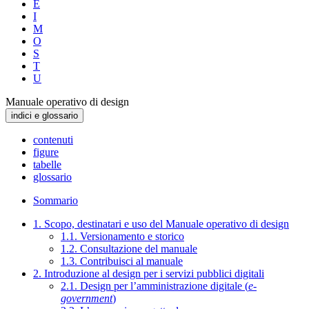
E
I
M
O
S
T
U
Manuale operativo di design
indici e glossario
contenuti
figure
tabelle
glossario
Sommario
1. Scopo, destinatari e uso del Manuale operativo di design
1.1. Versionamento e storico
1.2. Consultazione del manuale
1.3. Contribuisci al manuale
2. Introduzione al design per i servizi pubblici digitali
2.1. Design per l’amministrazione digitale (
e-
government
)