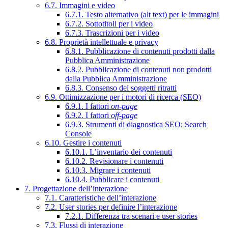
6.7. Immagini e video
6.7.1. Testo alternativo (alt text) per le immagini
6.7.2. Sottotitoli per i video
6.7.3. Trascrizioni per i video
6.8. Proprietà intellettuale e privacy
6.8.1. Pubblicazione di contenuti prodotti dalla
Pubblica Amministrazione
6.8.2. Pubblicazione di contenuti non prodotti
dalla Pubblica Amministrazione
6.8.3. Consenso dei soggetti ritratti
6.9. Ottimizzazione per i motori di ricerca (SEO)
6.9.1. I fattori
on-page
6.9.2. I fattori
off-page
6.9.3. Strumenti di diagnostica SEO: Search
Console
6.10. Gestire i contenuti
6.10.1. L’inventario dei contenuti
6.10.2. Revisionare i contenuti
6.10.3. Migrare i contenuti
6.10.4. Pubblicare i contenuti
7. Progettazione dell’interazione
7.1. Caratteristiche dell’interazione
7.2. User stories per definire l’interazione
7.2.1. Differenza tra scenari e user stories
7.3. Flussi di interazione