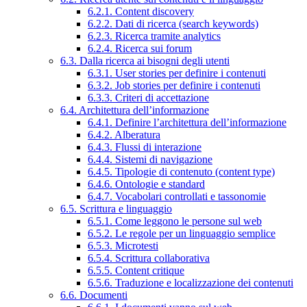
6.2.1. Content discovery
6.2.2. Dati di ricerca (search keywords)
6.2.3. Ricerca tramite analytics
6.2.4. Ricerca sui forum
6.3. Dalla ricerca ai bisogni degli utenti
6.3.1. User stories per definire i contenuti
6.3.2. Job stories per definire i contenuti
6.3.3. Criteri di accettazione
6.4. Architettura dell’informazione
6.4.1. Definire l’architettura dell’informazione
6.4.2. Alberatura
6.4.3. Flussi di interazione
6.4.4. Sistemi di navigazione
6.4.5. Tipologie di contenuto (content type)
6.4.6. Ontologie e standard
6.4.7. Vocabolari controllati e tassonomie
6.5. Scrittura e linguaggio
6.5.1. Come leggono le persone sul web
6.5.2. Le regole per un linguaggio semplice
6.5.3. Microtesti
6.5.4. Scrittura collaborativa
6.5.5. Content critique
6.5.6. Traduzione e localizzazione dei contenuti
6.6. Documenti