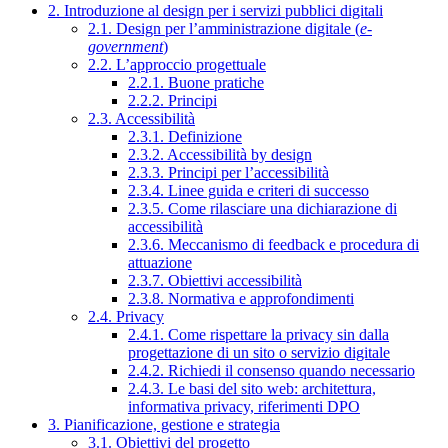
2. Introduzione al design per i servizi pubblici digitali
2.1. Design per l’amministrazione digitale (
e-
government
)
2.2. L’approccio progettuale
2.2.1. Buone pratiche
2.2.2. Principi
2.3. Accessibilità
2.3.1. Definizione
2.3.2. Accessibilità by design
2.3.3. Principi per l’accessibilità
2.3.4. Linee guida e criteri di successo
2.3.5. Come rilasciare una dichiarazione di
accessibilità
2.3.6. Meccanismo di feedback e procedura di
attuazione
2.3.7. Obiettivi accessibilità
2.3.8. Normativa e approfondimenti
2.4. Privacy
2.4.1. Come rispettare la privacy sin dalla
progettazione di un sito o servizio digitale
2.4.2. Richiedi il consenso quando necessario
2.4.3. Le basi del sito web: architettura,
informativa privacy, riferimenti DPO
3. Pianificazione, gestione e strategia
3.1. Obiettivi del progetto