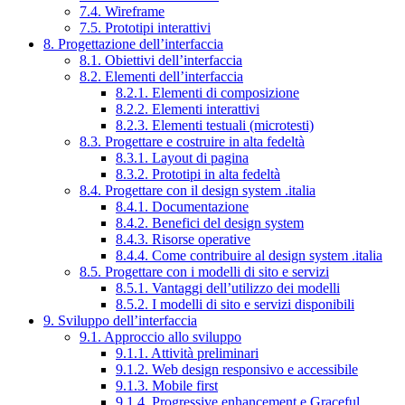
7.4. Wireframe
7.5. Prototipi interattivi
8. Progettazione dell’interfaccia
8.1. Obiettivi dell’interfaccia
8.2. Elementi dell’interfaccia
8.2.1. Elementi di composizione
8.2.2. Elementi interattivi
8.2.3. Elementi testuali (microtesti)
8.3. Progettare e costruire in alta fedeltà
8.3.1. Layout di pagina
8.3.2. Prototipi in alta fedeltà
8.4. Progettare con il design system .italia
8.4.1. Documentazione
8.4.2. Benefici del design system
8.4.3. Risorse operative
8.4.4. Come contribuire al design system .italia
8.5. Progettare con i modelli di sito e servizi
8.5.1. Vantaggi dell’utilizzo dei modelli
8.5.2. I modelli di sito e servizi disponibili
9. Sviluppo dell’interfaccia
9.1. Approccio allo sviluppo
9.1.1. Attività preliminari
9.1.2. Web design responsivo e accessibile
9.1.3. Mobile first
9.1.4. Progressive enhancement e Graceful