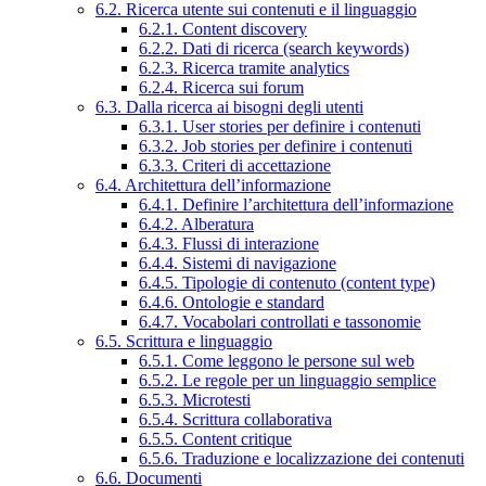
6.2. Ricerca utente sui contenuti e il linguaggio
6.2.1. Content discovery
6.2.2. Dati di ricerca (search keywords)
6.2.3. Ricerca tramite analytics
6.2.4. Ricerca sui forum
6.3. Dalla ricerca ai bisogni degli utenti
6.3.1. User stories per definire i contenuti
6.3.2. Job stories per definire i contenuti
6.3.3. Criteri di accettazione
6.4. Architettura dell’informazione
6.4.1. Definire l’architettura dell’informazione
6.4.2. Alberatura
6.4.3. Flussi di interazione
6.4.4. Sistemi di navigazione
6.4.5. Tipologie di contenuto (content type)
6.4.6. Ontologie e standard
6.4.7. Vocabolari controllati e tassonomie
6.5. Scrittura e linguaggio
6.5.1. Come leggono le persone sul web
6.5.2. Le regole per un linguaggio semplice
6.5.3. Microtesti
6.5.4. Scrittura collaborativa
6.5.5. Content critique
6.5.6. Traduzione e localizzazione dei contenuti
6.6. Documenti