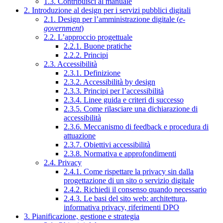
1.3. Contribuisci al manuale
2. Introduzione al design per i servizi pubblici digitali
2.1. Design per l’amministrazione digitale (
e-
government
)
2.2. L’approccio progettuale
2.2.1. Buone pratiche
2.2.2. Principi
2.3. Accessibilità
2.3.1. Definizione
2.3.2. Accessibilità by design
2.3.3. Principi per l’accessibilità
2.3.4. Linee guida e criteri di successo
2.3.5. Come rilasciare una dichiarazione di
accessibilità
2.3.6. Meccanismo di feedback e procedura di
attuazione
2.3.7. Obiettivi accessibilità
2.3.8. Normativa e approfondimenti
2.4. Privacy
2.4.1. Come rispettare la privacy sin dalla
progettazione di un sito o servizio digitale
2.4.2. Richiedi il consenso quando necessario
2.4.3. Le basi del sito web: architettura,
informativa privacy, riferimenti DPO
3. Pianificazione, gestione e strategia