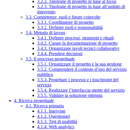
3.2.2. Tipologie di progetto in base al focus
3.2.3. Tipologie di progetto in base all’ambito di
intervento
3.3. Competenze, ruoli e figure coinvolte
3.3.1. Coordinatore di progetto
3.3.2. Definire ruoli e responsabilità
3.4. Metodo di lavoro
3.4.1. Definire processi, strumenti e rituali
3.4.2. Curare la documentazione di progetto
3.4.3. Organizzare tavoli tecnici collaborativi
3.4.4. Prendere decisioni
3.5. Il processo progettuale
3.5.1. Organizzare il progetto e la sua gestione
3.5.2. Comprendere il contesto d’uso del servizio
pubblico
3.5.3. Progettare i processi e i
touchpoint
del
servizio
3.5.4. Realizzare l’interfaccia utente del servizio
3.5.5. Validare la soluzione ottenuta
4. Ricerca progettuale
4.1. Ricerca primaria
4.1.1. Interviste
4.1.2. Questionari
4.1.3. Test di usabilità
4.1.4. Web analytics