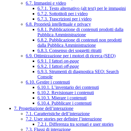
6.7. Immagini e video
6.7.1. Testo alternativo (alt text) per le immagini
6.7.2. Sottotitoli per i video
6.7.3. Trascrizioni per i video
6.8. Proprietà intellettuale e privacy
6.8.1. Pubblicazione di contenuti prodotti dalla
Pubblica Amministrazione
6.8.2. Pubblicazione di contenuti non prodotti
dalla Pubblica Amministrazione
6.8.3. Consenso dei soggetti ritratti
6.9. Ottimizzazione per i motori di ricerca (SEO)
6.9.1. I fattori
on-page
6.9.2. I fattori
off-page
6.9.3. Strumenti di diagnostica SEO: Search
Console
6.10. Gestire i contenuti
6.10.1. L’inventario dei contenuti
6.10.2. Revisionare i contenuti
6.10.3. Migrare i contenuti
6.10.4. Pubblicare i contenuti
7. Progettazione dell’interazione
7.1. Caratteristiche dell’interazione
7.2. User stories per definire l’interazione
7.2.1. Differenza tra scenari e user stories
7.3. Flussi di interazione