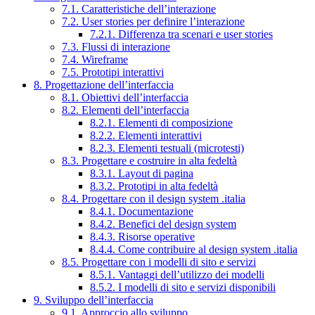
7.1. Caratteristiche dell’interazione
7.2. User stories per definire l’interazione
7.2.1. Differenza tra scenari e user stories
7.3. Flussi di interazione
7.4. Wireframe
7.5. Prototipi interattivi
8. Progettazione dell’interfaccia
8.1. Obiettivi dell’interfaccia
8.2. Elementi dell’interfaccia
8.2.1. Elementi di composizione
8.2.2. Elementi interattivi
8.2.3. Elementi testuali (microtesti)
8.3. Progettare e costruire in alta fedeltà
8.3.1. Layout di pagina
8.3.2. Prototipi in alta fedeltà
8.4. Progettare con il design system .italia
8.4.1. Documentazione
8.4.2. Benefici del design system
8.4.3. Risorse operative
8.4.4. Come contribuire al design system .italia
8.5. Progettare con i modelli di sito e servizi
8.5.1. Vantaggi dell’utilizzo dei modelli
8.5.2. I modelli di sito e servizi disponibili
9. Sviluppo dell’interfaccia
9.1. Approccio allo sviluppo