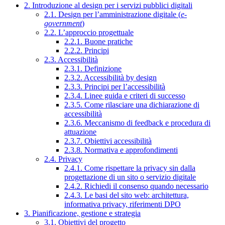
2. Introduzione al design per i servizi pubblici digitali
2.1. Design per l’amministrazione digitale (
e-
government
)
2.2. L’approccio progettuale
2.2.1. Buone pratiche
2.2.2. Principi
2.3. Accessibilità
2.3.1. Definizione
2.3.2. Accessibilità by design
2.3.3. Principi per l’accessibilità
2.3.4. Linee guida e criteri di successo
2.3.5. Come rilasciare una dichiarazione di
accessibilità
2.3.6. Meccanismo di feedback e procedura di
attuazione
2.3.7. Obiettivi accessibilità
2.3.8. Normativa e approfondimenti
2.4. Privacy
2.4.1. Come rispettare la privacy sin dalla
progettazione di un sito o servizio digitale
2.4.2. Richiedi il consenso quando necessario
2.4.3. Le basi del sito web: architettura,
informativa privacy, riferimenti DPO
3. Pianificazione, gestione e strategia
3.1. Obiettivi del progetto