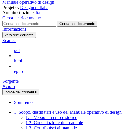
Manuale operativo di design
Progetto:
Designers Italia
Amministrazione:
italia
Cerca nel documento
Cerca nel documento
Informazioni
versione-corrente
Scarica
pdf
html
epub
Sorgente
Azioni
indice dei contenuti
Sommario
1. Scopo, destinatari e uso del Manuale operativo di design
1.1. Versionamento e storico
1.2. Consultazione del manuale
1.3. Contribuisci al manuale