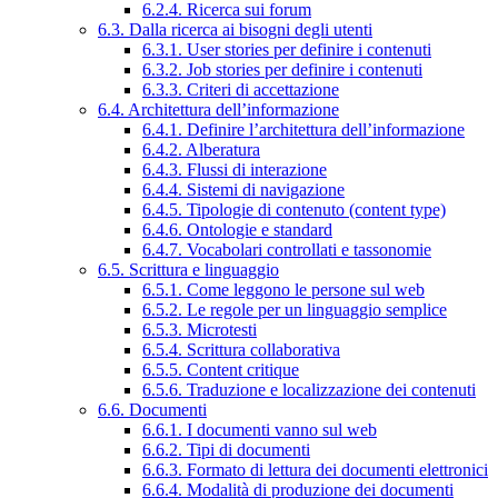
6.2.4. Ricerca sui forum
6.3. Dalla ricerca ai bisogni degli utenti
6.3.1. User stories per definire i contenuti
6.3.2. Job stories per definire i contenuti
6.3.3. Criteri di accettazione
6.4. Architettura dell’informazione
6.4.1. Definire l’architettura dell’informazione
6.4.2. Alberatura
6.4.3. Flussi di interazione
6.4.4. Sistemi di navigazione
6.4.5. Tipologie di contenuto (content type)
6.4.6. Ontologie e standard
6.4.7. Vocabolari controllati e tassonomie
6.5. Scrittura e linguaggio
6.5.1. Come leggono le persone sul web
6.5.2. Le regole per un linguaggio semplice
6.5.3. Microtesti
6.5.4. Scrittura collaborativa
6.5.5. Content critique
6.5.6. Traduzione e localizzazione dei contenuti
6.6. Documenti
6.6.1. I documenti vanno sul web
6.6.2. Tipi di documenti
6.6.3. Formato di lettura dei documenti elettronici
6.6.4. Modalità di produzione dei documenti