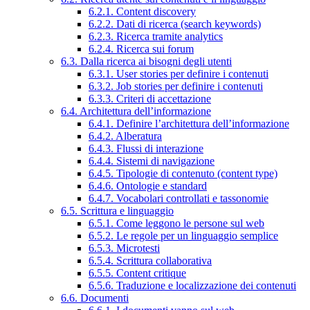
6.2.1. Content discovery
6.2.2. Dati di ricerca (search keywords)
6.2.3. Ricerca tramite analytics
6.2.4. Ricerca sui forum
6.3. Dalla ricerca ai bisogni degli utenti
6.3.1. User stories per definire i contenuti
6.3.2. Job stories per definire i contenuti
6.3.3. Criteri di accettazione
6.4. Architettura dell’informazione
6.4.1. Definire l’architettura dell’informazione
6.4.2. Alberatura
6.4.3. Flussi di interazione
6.4.4. Sistemi di navigazione
6.4.5. Tipologie di contenuto (content type)
6.4.6. Ontologie e standard
6.4.7. Vocabolari controllati e tassonomie
6.5. Scrittura e linguaggio
6.5.1. Come leggono le persone sul web
6.5.2. Le regole per un linguaggio semplice
6.5.3. Microtesti
6.5.4. Scrittura collaborativa
6.5.5. Content critique
6.5.6. Traduzione e localizzazione dei contenuti
6.6. Documenti