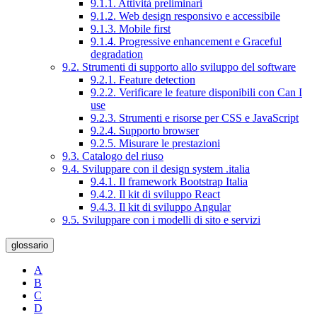
9.1.1. Attività preliminari
9.1.2. Web design responsivo e accessibile
9.1.3. Mobile first
9.1.4. Progressive enhancement e Graceful
degradation
9.2. Strumenti di supporto allo sviluppo del software
9.2.1. Feature detection
9.2.2. Verificare le feature disponibili con Can I
use
9.2.3. Strumenti e risorse per CSS e JavaScript
9.2.4. Supporto browser
9.2.5. Misurare le prestazioni
9.3. Catalogo del riuso
9.4. Sviluppare con il design system .italia
9.4.1. Il framework Bootstrap Italia
9.4.2. Il kit di sviluppo React
9.4.3. Il kit di sviluppo Angular
9.5. Sviluppare con i modelli di sito e servizi
glossario
A
B
C
D