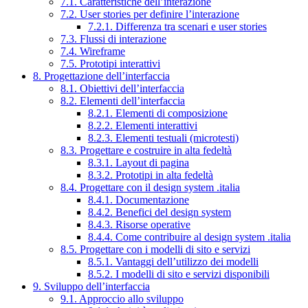
7.1. Caratteristiche dell’interazione
7.2. User stories per definire l’interazione
7.2.1. Differenza tra scenari e user stories
7.3. Flussi di interazione
7.4. Wireframe
7.5. Prototipi interattivi
8. Progettazione dell’interfaccia
8.1. Obiettivi dell’interfaccia
8.2. Elementi dell’interfaccia
8.2.1. Elementi di composizione
8.2.2. Elementi interattivi
8.2.3. Elementi testuali (microtesti)
8.3. Progettare e costruire in alta fedeltà
8.3.1. Layout di pagina
8.3.2. Prototipi in alta fedeltà
8.4. Progettare con il design system .italia
8.4.1. Documentazione
8.4.2. Benefici del design system
8.4.3. Risorse operative
8.4.4. Come contribuire al design system .italia
8.5. Progettare con i modelli di sito e servizi
8.5.1. Vantaggi dell’utilizzo dei modelli
8.5.2. I modelli di sito e servizi disponibili
9. Sviluppo dell’interfaccia
9.1. Approccio allo sviluppo