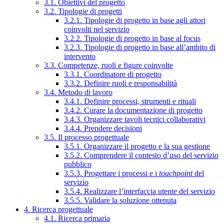
3.1. Obiettivi del progetto
3.2. Tipologie di progetti
3.2.1. Tipologie di progetto in base agli attori
coinvolti nel servizio
3.2.2. Tipologie di progetto in base al focus
3.2.3. Tipologie di progetto in base all’ambito di
intervento
3.3. Competenze, ruoli e figure coinvolte
3.3.1. Coordinatore di progetto
3.3.2. Definire ruoli e responsabilità
3.4. Metodo di lavoro
3.4.1. Definire processi, strumenti e rituali
3.4.2. Curare la documentazione di progetto
3.4.3. Organizzare tavoli tecnici collaborativi
3.4.4. Prendere decisioni
3.5. Il processo progettuale
3.5.1. Organizzare il progetto e la sua gestione
3.5.2. Comprendere il contesto d’uso del servizio
pubblico
3.5.3. Progettare i processi e i
touchpoint
del
servizio
3.5.4. Realizzare l’interfaccia utente del servizio
3.5.5. Validare la soluzione ottenuta
4. Ricerca progettuale
4.1. Ricerca primaria