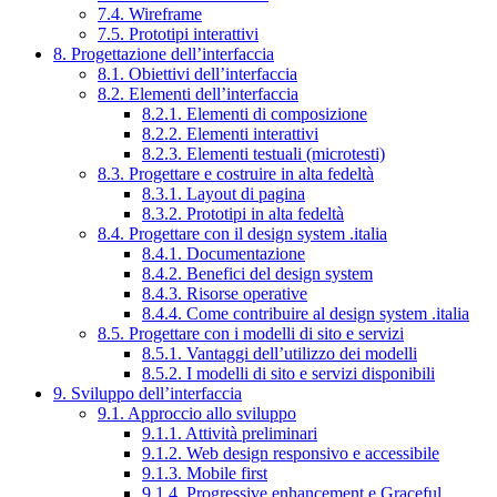
7.4. Wireframe
7.5. Prototipi interattivi
8. Progettazione dell’interfaccia
8.1. Obiettivi dell’interfaccia
8.2. Elementi dell’interfaccia
8.2.1. Elementi di composizione
8.2.2. Elementi interattivi
8.2.3. Elementi testuali (microtesti)
8.3. Progettare e costruire in alta fedeltà
8.3.1. Layout di pagina
8.3.2. Prototipi in alta fedeltà
8.4. Progettare con il design system .italia
8.4.1. Documentazione
8.4.2. Benefici del design system
8.4.3. Risorse operative
8.4.4. Come contribuire al design system .italia
8.5. Progettare con i modelli di sito e servizi
8.5.1. Vantaggi dell’utilizzo dei modelli
8.5.2. I modelli di sito e servizi disponibili
9. Sviluppo dell’interfaccia
9.1. Approccio allo sviluppo
9.1.1. Attività preliminari
9.1.2. Web design responsivo e accessibile
9.1.3. Mobile first
9.1.4. Progressive enhancement e Graceful