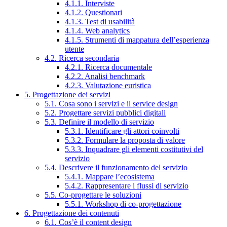
4.1.1. Interviste
4.1.2. Questionari
4.1.3. Test di usabilità
4.1.4. Web analytics
4.1.5. Strumenti di mappatura dell’esperienza
utente
4.2. Ricerca secondaria
4.2.1. Ricerca documentale
4.2.2. Analisi benchmark
4.2.3. Valutazione euristica
5. Progettazione dei servizi
5.1. Cosa sono i servizi e il service design
5.2. Progettare servizi pubblici digitali
5.3. Definire il modello di servizio
5.3.1. Identificare gli attori coinvolti
5.3.2. Formulare la proposta di valore
5.3.3. Inquadrare gli elementi costitutivi del
servizio
5.4. Descrivere il funzionamento del servizio
5.4.1. Mappare l’ecosistema
5.4.2. Rappresentare i flussi di servizio
5.5. Co-progettare le soluzioni
5.5.1. Workshop di co-progettazione
6. Progettazione dei contenuti
6.1. Cos’è il content design