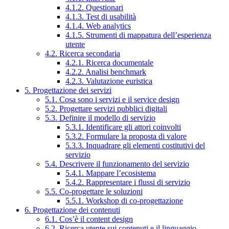
4.1.2. Questionari
4.1.3. Test di usabilità
4.1.4. Web analytics
4.1.5. Strumenti di mappatura dell’esperienza
utente
4.2. Ricerca secondaria
4.2.1. Ricerca documentale
4.2.2. Analisi benchmark
4.2.3. Valutazione euristica
5. Progettazione dei servizi
5.1. Cosa sono i servizi e il service design
5.2. Progettare servizi pubblici digitali
5.3. Definire il modello di servizio
5.3.1. Identificare gli attori coinvolti
5.3.2. Formulare la proposta di valore
5.3.3. Inquadrare gli elementi costitutivi del
servizio
5.4. Descrivere il funzionamento del servizio
5.4.1. Mappare l’ecosistema
5.4.2. Rappresentare i flussi di servizio
5.5. Co-progettare le soluzioni
5.5.1. Workshop di co-progettazione
6. Progettazione dei contenuti
6.1. Cos’è il content design
6.2. Ricerca utente sui contenuti e il linguaggio