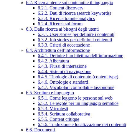
6.2. Ricerca utente sui contenuti e il linguaggio
6.2.1. Content discovery
6.2.2. Dati di ricerca (search keywords)
6.2.3. Ricerca tramite analytics
6.2.4. Ricerca sui forum
6.3. Dalla ricerca ai bisogni degli utenti
6.3.1. User stories per definire i contenuti
6.3.2. Job stories per definire i contenuti
6.3.3. Criteri di accettazione
6.4. Architettura dell’informazione
6.4.1. Definire l’architettura dell’informazione
6.4.2. Alberatura
6.4.3. Flussi di interazione
6.4.4. Sistemi di navigazione
6.4.5. Tipologie di contenuto (content type)
6.4.6. Ontologie e standard
6.4.7. Vocabolari controllati e tassonomie
6.5. Scrittura e linguaggio
6.5.1. Come leggono le persone sul web
6.5.2. Le regole per un linguaggio semplice
6.5.3. Microtesti
6.5.4. Scrittura collaborativa
6.5.5. Content critique
6.5.6. Traduzione e localizzazione dei contenuti
6.6. Documenti