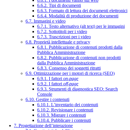
6.6.1. I documenti vanno sul web
6.6.2. Tipi di documenti
6.6.3. Formato di lettura dei documenti elettronici
6.6.4. Modalità di produzione dei documenti
6.7. Immagini e video
6.7.1. Testo alternativo (alt text) per le immagini
6.7.2. Sottotitoli per i video
6.7.3. Trascrizioni per i video
6.8. Proprietà intellettuale e privacy
6.8.1. Pubblicazione di contenuti prodotti dalla
Pubblica Amministrazione
6.8.2. Pubblicazione di contenuti non prodotti
dalla Pubblica Amministrazione
6.8.3. Consenso dei soggetti ritratti
6.9. Ottimizzazione per i motori di ricerca (SEO)
6.9.1. I fattori
on-page
6.9.2. I fattori
off-page
6.9.3. Strumenti di diagnostica SEO: Search
Console
6.10. Gestire i contenuti
6.10.1. L’inventario dei contenuti
6.10.2. Revisionare i contenuti
6.10.3. Migrare i contenuti
6.10.4. Pubblicare i contenuti
7. Progettazione dell’interazione