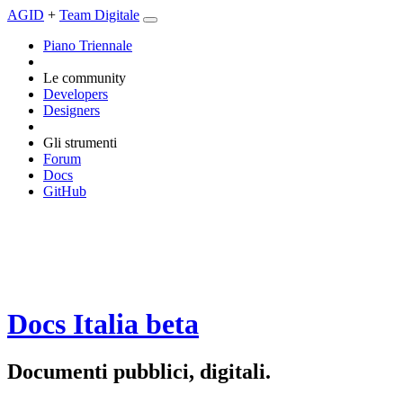
AGID
+
Team Digitale
Piano Triennale
Le community
Developers
Designers
Gli strumenti
Forum
Docs
GitHub
Docs Italia
beta
Documenti pubblici, digitali.