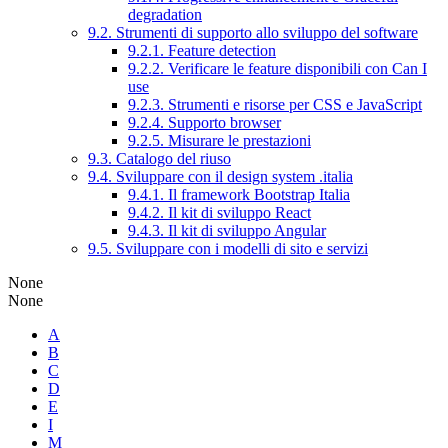
degradation
9.2. Strumenti di supporto allo sviluppo del software
9.2.1. Feature detection
9.2.2. Verificare le feature disponibili con Can I
use
9.2.3. Strumenti e risorse per CSS e JavaScript
9.2.4. Supporto browser
9.2.5. Misurare le prestazioni
9.3. Catalogo del riuso
9.4. Sviluppare con il design system .italia
9.4.1. Il framework Bootstrap Italia
9.4.2. Il kit di sviluppo React
9.4.3. Il kit di sviluppo Angular
9.5. Sviluppare con i modelli di sito e servizi
None
None
A
B
C
D
E
I
M