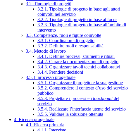
3.2. Tipologie di progetti
3.2.1. Tipologie di progetto in base agli attori
coinvolti nel servizio
3.2.2. Tipologie di progetto in base al focus
3.2.3. Tipologie di progetto in base all’ambito di
intervento
3.3. Competenze, ruoli e figure coinvolte
3.3.1. Coordinatore di progetto
3.3.2. Definire ruoli e responsabilità
3.4. Metodo di lavoro
3.4.1. Definire processi, strumenti e rituali
3.4.2. Curare la documentazione di progetto
3.4.3. Organizzare tavoli tecnici collaborativi
3.4.4. Prendere decisioni
3.5. Il processo progettuale
3.5.1. Organizzare il progetto e la sua gestione
3.5.2. Comprendere il contesto d’uso del servizio
pubblico
3.5.3. Progettare i processi e i
touchpoint
del
servizio
3.5.4. Realizzare l’interfaccia utente del servizio
3.5.5. Validare la soluzione ottenuta
4. Ricerca progettuale
4.1. Ricerca primaria
4.1.1. Interviste