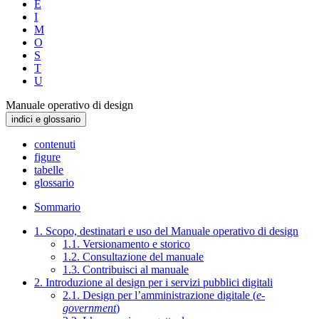
E
I
M
O
S
T
U
Manuale operativo di design
indici e glossario
contenuti
figure
tabelle
glossario
Sommario
1. Scopo, destinatari e uso del Manuale operativo di design
1.1. Versionamento e storico
1.2. Consultazione del manuale
1.3. Contribuisci al manuale
2. Introduzione al design per i servizi pubblici digitali
2.1. Design per l’amministrazione digitale (
e-
government
)