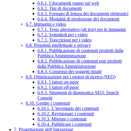
6.6.1. I documenti vanno sul web
6.6.2. Tipi di documenti
6.6.3. Formato di lettura dei documenti elettronici
6.6.4. Modalità di produzione dei documenti
6.7. Immagini e video
6.7.1. Testo alternativo (alt text) per le immagini
6.7.2. Sottotitoli per i video
6.7.3. Trascrizioni per i video
6.8. Proprietà intellettuale e privacy
6.8.1. Pubblicazione di contenuti prodotti dalla
Pubblica Amministrazione
6.8.2. Pubblicazione di contenuti non prodotti
dalla Pubblica Amministrazione
6.8.3. Consenso dei soggetti ritratti
6.9. Ottimizzazione per i motori di ricerca (SEO)
6.9.1. I fattori
on-page
6.9.2. I fattori
off-page
6.9.3. Strumenti di diagnostica SEO: Search
Console
6.10. Gestire i contenuti
6.10.1. L’inventario dei contenuti
6.10.2. Revisionare i contenuti
6.10.3. Migrare i contenuti
6.10.4. Pubblicare i contenuti
7. Progettazione dell’interazione