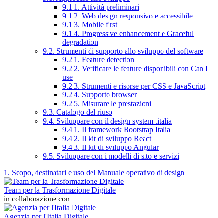
9.1.1. Attività preliminari
9.1.2. Web design responsivo e accessibile
9.1.3. Mobile first
9.1.4. Progressive enhancement e Graceful
degradation
9.2. Strumenti di supporto allo sviluppo del software
9.2.1. Feature detection
9.2.2. Verificare le feature disponibili con Can I
use
9.2.3. Strumenti e risorse per CSS e JavaScript
9.2.4. Supporto browser
9.2.5. Misurare le prestazioni
9.3. Catalogo del riuso
9.4. Sviluppare con il design system .italia
9.4.1. Il framework Bootstrap Italia
9.4.2. Il kit di sviluppo React
9.4.3. Il kit di sviluppo Angular
9.5. Sviluppare con i modelli di sito e servizi
1. Scopo, destinatari e uso del Manuale operativo di design
Team per la Trasformazione Digitale
in collaborazione con
Agenzia per l'Italia Digitale