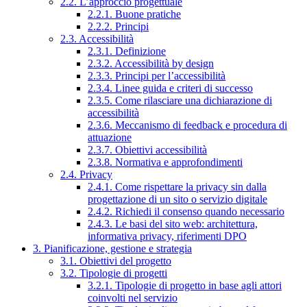
2.2. L’approccio progettuale
2.2.1. Buone pratiche
2.2.2. Principi
2.3. Accessibilità
2.3.1. Definizione
2.3.2. Accessibilità by design
2.3.3. Principi per l’accessibilità
2.3.4. Linee guida e criteri di successo
2.3.5. Come rilasciare una dichiarazione di
accessibilità
2.3.6. Meccanismo di feedback e procedura di
attuazione
2.3.7. Obiettivi accessibilità
2.3.8. Normativa e approfondimenti
2.4. Privacy
2.4.1. Come rispettare la privacy sin dalla
progettazione di un sito o servizio digitale
2.4.2. Richiedi il consenso quando necessario
2.4.3. Le basi del sito web: architettura,
informativa privacy, riferimenti DPO
3. Pianificazione, gestione e strategia
3.1. Obiettivi del progetto
3.2. Tipologie di progetti
3.2.1. Tipologie di progetto in base agli attori
coinvolti nel servizio