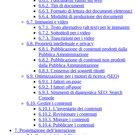
6.6.1. I documenti vanno sul web
6.6.2. Tipi di documenti
6.6.3. Formato di lettura dei documenti elettronici
6.6.4. Modalità di produzione dei documenti
6.7. Immagini e video
6.7.1. Testo alternativo (alt text) per le immagini
6.7.2. Sottotitoli per i video
6.7.3. Trascrizioni per i video
6.8. Proprietà intellettuale e privacy
6.8.1. Pubblicazione di contenuti prodotti dalla
Pubblica Amministrazione
6.8.2. Pubblicazione di contenuti non prodotti
dalla Pubblica Amministrazione
6.8.3. Consenso dei soggetti ritratti
6.9. Ottimizzazione per i motori di ricerca (SEO)
6.9.1. I fattori
on-page
6.9.2. I fattori
off-page
6.9.3. Strumenti di diagnostica SEO: Search
Console
6.10. Gestire i contenuti
6.10.1. L’inventario dei contenuti
6.10.2. Revisionare i contenuti
6.10.3. Migrare i contenuti
6.10.4. Pubblicare i contenuti
7. Progettazione dell’interazione