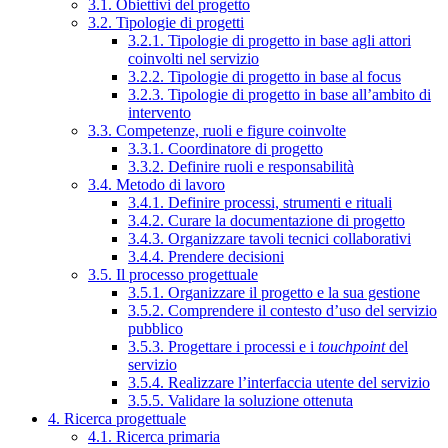
3.1. Obiettivi del progetto
3.2. Tipologie di progetti
3.2.1. Tipologie di progetto in base agli attori
coinvolti nel servizio
3.2.2. Tipologie di progetto in base al focus
3.2.3. Tipologie di progetto in base all’ambito di
intervento
3.3. Competenze, ruoli e figure coinvolte
3.3.1. Coordinatore di progetto
3.3.2. Definire ruoli e responsabilità
3.4. Metodo di lavoro
3.4.1. Definire processi, strumenti e rituali
3.4.2. Curare la documentazione di progetto
3.4.3. Organizzare tavoli tecnici collaborativi
3.4.4. Prendere decisioni
3.5. Il processo progettuale
3.5.1. Organizzare il progetto e la sua gestione
3.5.2. Comprendere il contesto d’uso del servizio
pubblico
3.5.3. Progettare i processi e i
touchpoint
del
servizio
3.5.4. Realizzare l’interfaccia utente del servizio
3.5.5. Validare la soluzione ottenuta
4. Ricerca progettuale
4.1. Ricerca primaria