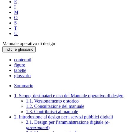
E
I
M
O
S
T
U
Manuale operativo di design
indici e glossario
contenuti
figure
tabelle
glossario
Sommario
1. Scopo, destinatari e uso del Manuale operativo di design
1.1. Versionamento e storico
1.2. Consultazione del manuale
1.3. Contribuisci al manuale
2. Introduzione al design per i servizi pubblici digitali
2.1. Design per l’amministrazione digitale (
e-
government
)