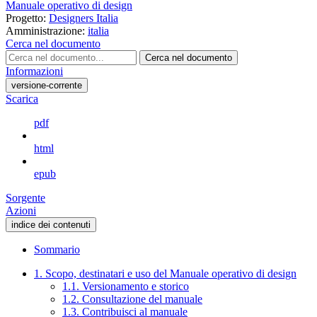
Manuale operativo di design
Progetto:
Designers Italia
Amministrazione:
italia
Cerca nel documento
Cerca nel documento
Informazioni
versione-corrente
Scarica
pdf
html
epub
Sorgente
Azioni
indice dei contenuti
Sommario
1. Scopo, destinatari e uso del Manuale operativo di design
1.1. Versionamento e storico
1.2. Consultazione del manuale
1.3. Contribuisci al manuale