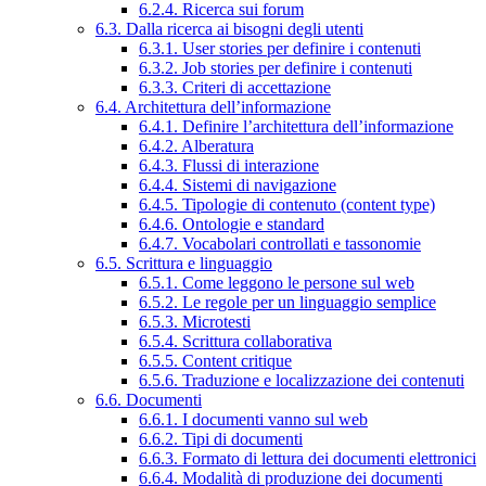
6.2.4. Ricerca sui forum
6.3. Dalla ricerca ai bisogni degli utenti
6.3.1. User stories per definire i contenuti
6.3.2. Job stories per definire i contenuti
6.3.3. Criteri di accettazione
6.4. Architettura dell’informazione
6.4.1. Definire l’architettura dell’informazione
6.4.2. Alberatura
6.4.3. Flussi di interazione
6.4.4. Sistemi di navigazione
6.4.5. Tipologie di contenuto (content type)
6.4.6. Ontologie e standard
6.4.7. Vocabolari controllati e tassonomie
6.5. Scrittura e linguaggio
6.5.1. Come leggono le persone sul web
6.5.2. Le regole per un linguaggio semplice
6.5.3. Microtesti
6.5.4. Scrittura collaborativa
6.5.5. Content critique
6.5.6. Traduzione e localizzazione dei contenuti
6.6. Documenti
6.6.1. I documenti vanno sul web
6.6.2. Tipi di documenti
6.6.3. Formato di lettura dei documenti elettronici
6.6.4. Modalità di produzione dei documenti