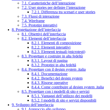
7.1. Caratteristiche dell’interazione
7.2. User stories per definire l’interazione
7.2.1. Differenza tra scenari e user stories
7.3. Flussi di interazione
7.4. Wireframe
7.5. Prototipi interattivi
8. Progettazione dell’interfaccia
8.1. Obiettivi dell’interfaccia
8.2. Elementi dell’interfaccia
8.2.1. Elementi di composizione
8.2.2. Elementi interattivi
8.2.3. Elementi testuali (microtesti)
8.3. Progettare e costruire in alta fedeltà
8.3.1. Layout di pagina
8.3.2. Prototipi in alta fedeltà
8.4. Progettare con il design system .italia
8.4.1. Documentazione
8.4.2. Benefici del design system
8.4.3. Risorse operative
8.4.4. Come contribuire al design system .italia
8.5. Progettare con i modelli di sito e servizi
8.5.1. Vantaggi dell’utilizzo dei modelli
8.5.2. I modelli di sito e servizi disponibili
9. Sviluppo dell’interfaccia
9.1. Approccio allo sviluppo