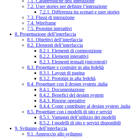
7.1. Caratteristiche dell’interazione
7.2. User stories per definire l’interazione
7.2.1. Differenza tra scenari e user stories
7.3. Flussi di interazione
7.4. Wireframe
7.5. Prototipi interattivi
8. Progettazione dell’interfaccia
8.1. Obiettivi dell’interfaccia
8.2. Elementi dell’interfaccia
8.2.1. Elementi di composizione
8.2.2. Elementi interattivi
8.2.3. Elementi testuali (microtesti)
8.3. Progettare e costruire in alta fedeltà
8.3.1. Layout di pagina
8.3.2. Prototipi in alta fedeltà
8.4. Progettare con il design system .italia
8.4.1. Documentazione
8.4.2. Benefici del design system
8.4.3. Risorse operative
8.4.4. Come contribuire al design system .italia
8.5. Progettare con i modelli di sito e servizi
8.5.1. Vantaggi dell’utilizzo dei modelli
8.5.2. I modelli di sito e servizi disponibili
9. Sviluppo dell’interfaccia
9.1. Approccio allo sviluppo