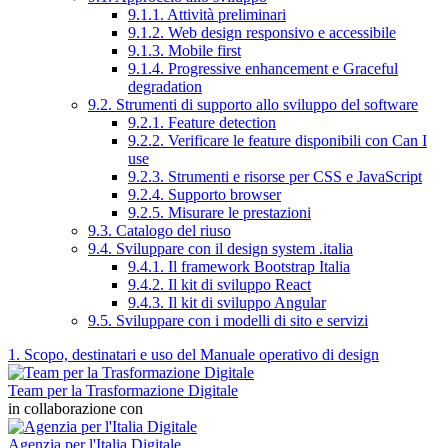
9.1.1. Attività preliminari
9.1.2. Web design responsivo e accessibile
9.1.3. Mobile first
9.1.4. Progressive enhancement e Graceful
degradation
9.2. Strumenti di supporto allo sviluppo del software
9.2.1. Feature detection
9.2.2. Verificare le feature disponibili con Can I
use
9.2.3. Strumenti e risorse per CSS e JavaScript
9.2.4. Supporto browser
9.2.5. Misurare le prestazioni
9.3. Catalogo del riuso
9.4. Sviluppare con il design system .italia
9.4.1. Il framework Bootstrap Italia
9.4.2. Il kit di sviluppo React
9.4.3. Il kit di sviluppo Angular
9.5. Sviluppare con i modelli di sito e servizi
1. Scopo, destinatari e uso del Manuale operativo di design
Team per la Trasformazione Digitale
in collaborazione con
Agenzia per l'Italia Digitale