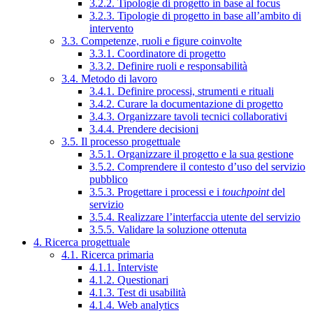
3.2.2. Tipologie di progetto in base al focus
3.2.3. Tipologie di progetto in base all’ambito di
intervento
3.3. Competenze, ruoli e figure coinvolte
3.3.1. Coordinatore di progetto
3.3.2. Definire ruoli e responsabilità
3.4. Metodo di lavoro
3.4.1. Definire processi, strumenti e rituali
3.4.2. Curare la documentazione di progetto
3.4.3. Organizzare tavoli tecnici collaborativi
3.4.4. Prendere decisioni
3.5. Il processo progettuale
3.5.1. Organizzare il progetto e la sua gestione
3.5.2. Comprendere il contesto d’uso del servizio
pubblico
3.5.3. Progettare i processi e i
touchpoint
del
servizio
3.5.4. Realizzare l’interfaccia utente del servizio
3.5.5. Validare la soluzione ottenuta
4. Ricerca progettuale
4.1. Ricerca primaria
4.1.1. Interviste
4.1.2. Questionari
4.1.3. Test di usabilità
4.1.4. Web analytics