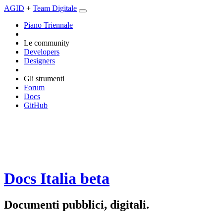
AGID
+
Team Digitale
Piano Triennale
Le community
Developers
Designers
Gli strumenti
Forum
Docs
GitHub
Docs Italia
beta
Documenti pubblici, digitali.