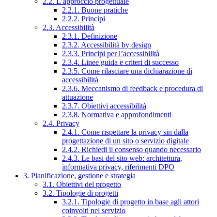
2.2. L’approccio progettuale
2.2.1. Buone pratiche
2.2.2. Principi
2.3. Accessibilità
2.3.1. Definizione
2.3.2. Accessibilità by design
2.3.3. Principi per l’accessibilità
2.3.4. Linee guida e criteri di successo
2.3.5. Come rilasciare una dichiarazione di
accessibilità
2.3.6. Meccanismo di feedback e procedura di
attuazione
2.3.7. Obiettivi accessibilità
2.3.8. Normativa e approfondimenti
2.4. Privacy
2.4.1. Come rispettare la privacy sin dalla
progettazione di un sito o servizio digitale
2.4.2. Richiedi il consenso quando necessario
2.4.3. Le basi del sito web: architettura,
informativa privacy, riferimenti DPO
3. Pianificazione, gestione e strategia
3.1. Obiettivi del progetto
3.2. Tipologie di progetti
3.2.1. Tipologie di progetto in base agli attori
coinvolti nel servizio