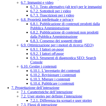
6.7. Immagini e video
6.7.1. Testo alternativo (alt text) per le immagini
6.7.2. Sottotitoli per i video
6.7.3. Trascrizioni per i video
6.8. Proprietà intellettuale e privacy
6.8.1. Pubblicazione di contenuti prodotti dalla
Pubblica Amministrazione
6.8.2. Pubblicazione di contenuti non prodotti
dalla Pubblica Amministrazione
6.8.3. Consenso dei soggetti ritratti
6.9. Ottimizzazione per i motori di ricerca (SEO)
6.9.1. I fattori
on-page
6.9.2. I fattori
off-page
6.9.3. Strumenti di diagnostica SEO: Search
Console
6.10. Gestire i contenuti
6.10.1. L’inventario dei contenuti
6.10.2. Revisionare i contenuti
6.10.3. Migrare i contenuti
6.10.4. Pubblicare i contenuti
7. Progettazione dell’interazione
7.1. Caratteristiche dell’interazione
7.2. User stories per definire l’interazione
7.2.1. Differenza tra scenari e user stories
7.3. Flussi di interazione