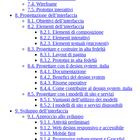
7.4. Wireframe
7.5. Prototipi interattivi
8. Progettazione dell’interfaccia
8.1. Obiettivi dell’interfaccia
8.2. Elementi dell’interfaccia
8.2.1. Elementi di composizione
8.2.2. Elementi interattivi
8.2.3. Elementi testuali (microtesti)
8.3. Progettare e costruire in alta fedeltà
8.3.1. Layout di pagina
8.3.2. Prototipi in alta fedeltà
8.4. Progettare con il design system .italia
8.4.1. Documentazione
8.4.2. Benefici del design system
8.4.3. Risorse operative
8.4.4. Come contribuire al design system .italia
8.5. Progettare con i modelli di sito e servizi
8.5.1. Vantaggi dell’utilizzo dei modelli
8.5.2. I modelli di sito e servizi disponibili
9. Sviluppo dell’interfaccia
9.1. Approccio allo sviluppo
9.1.1. Attività preliminari
9.1.2. Web design responsivo e accessibile
9.1.3. Mobile first
9.1.4. Progressive enhancement e Graceful