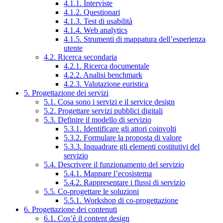
4.1.1. Interviste
4.1.2. Questionari
4.1.3. Test di usabilità
4.1.4. Web analytics
4.1.5. Strumenti di mappatura dell’esperienza
utente
4.2. Ricerca secondaria
4.2.1. Ricerca documentale
4.2.2. Analisi benchmark
4.2.3. Valutazione euristica
5. Progettazione dei servizi
5.1. Cosa sono i servizi e il service design
5.2. Progettare servizi pubblici digitali
5.3. Definire il modello di servizio
5.3.1. Identificare gli attori coinvolti
5.3.2. Formulare la proposta di valore
5.3.3. Inquadrare gli elementi costitutivi del
servizio
5.4. Descrivere il funzionamento del servizio
5.4.1. Mappare l’ecosistema
5.4.2. Rappresentare i flussi di servizio
5.5. Co-progettare le soluzioni
5.5.1. Workshop di co-progettazione
6. Progettazione dei contenuti
6.1. Cos’è il content design