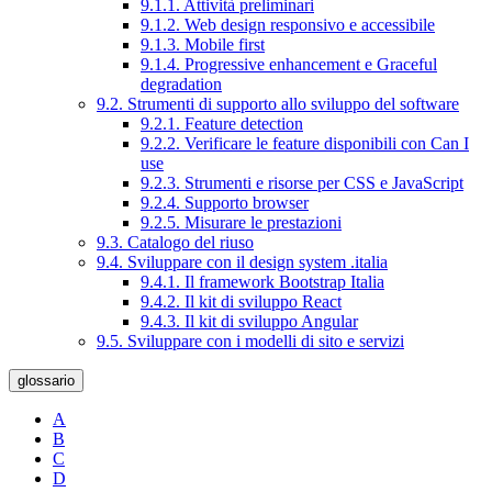
9.1.1. Attività preliminari
9.1.2. Web design responsivo e accessibile
9.1.3. Mobile first
9.1.4. Progressive enhancement e Graceful
degradation
9.2. Strumenti di supporto allo sviluppo del software
9.2.1. Feature detection
9.2.2. Verificare le feature disponibili con Can I
use
9.2.3. Strumenti e risorse per CSS e JavaScript
9.2.4. Supporto browser
9.2.5. Misurare le prestazioni
9.3. Catalogo del riuso
9.4. Sviluppare con il design system .italia
9.4.1. Il framework Bootstrap Italia
9.4.2. Il kit di sviluppo React
9.4.3. Il kit di sviluppo Angular
9.5. Sviluppare con i modelli di sito e servizi
glossario
A
B
C
D