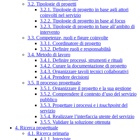
3.2. Tipologie di progetti
3.2.1. Tipologie di progetto in base agli attori
coinvolti nel servizio
3.2.2. Tipologie di progetto in base al focus
3.2.3. Tipologie di progetto in base all’ambito di
intervento
3.3. Competenze, ruoli e figure coinvolte
3.3.1. Coordinatore di progetto
3.3.2. Definire ruoli e responsabilità
3.4. Metodo di lavoro
3.4.1. Definire processi, strumenti e rituali
3.4.2. Curare la documentazione di progetto
3.4.3. Organizzare tavoli tecnici collaborativi
3.4.4. Prendere decisioni
3.5. Il processo progettuale
3.5.1. Organizzare il progetto e la sua gestione
3.5.2. Comprendere il contesto d’uso del servizio
pubblico
3.5.3. Progettare i processi e i
touchpoint
del
servizio
3.5.4. Realizzare l’interfaccia utente del servizio
3.5.5. Validare la soluzione ottenuta
4. Ricerca progettuale
4.1. Ricerca primaria
4.1.1. Interviste