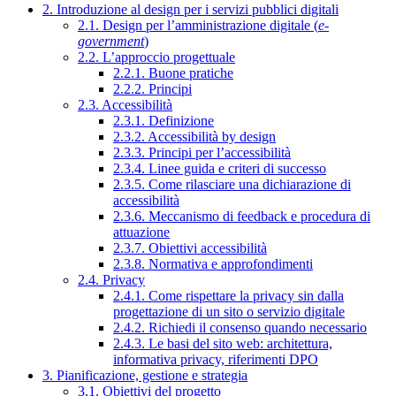
2. Introduzione al design per i servizi pubblici digitali
2.1. Design per l’amministrazione digitale (
e-
government
)
2.2. L’approccio progettuale
2.2.1. Buone pratiche
2.2.2. Principi
2.3. Accessibilità
2.3.1. Definizione
2.3.2. Accessibilità by design
2.3.3. Principi per l’accessibilità
2.3.4. Linee guida e criteri di successo
2.3.5. Come rilasciare una dichiarazione di
accessibilità
2.3.6. Meccanismo di feedback e procedura di
attuazione
2.3.7. Obiettivi accessibilità
2.3.8. Normativa e approfondimenti
2.4. Privacy
2.4.1. Come rispettare la privacy sin dalla
progettazione di un sito o servizio digitale
2.4.2. Richiedi il consenso quando necessario
2.4.3. Le basi del sito web: architettura,
informativa privacy, riferimenti DPO
3. Pianificazione, gestione e strategia
3.1. Obiettivi del progetto