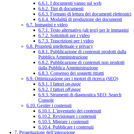
6.6.1. I documenti vanno sul web
6.6.2. Tipi di documenti
6.6.3. Formato di lettura dei documenti elettronici
6.6.4. Modalità di produzione dei documenti
6.7. Immagini e video
6.7.1. Testo alternativo (alt text) per le immagini
6.7.2. Sottotitoli per i video
6.7.3. Trascrizioni per i video
6.8. Proprietà intellettuale e privacy
6.8.1. Pubblicazione di contenuti prodotti dalla
Pubblica Amministrazione
6.8.2. Pubblicazione di contenuti non prodotti
dalla Pubblica Amministrazione
6.8.3. Consenso dei soggetti ritratti
6.9. Ottimizzazione per i motori di ricerca (SEO)
6.9.1. I fattori
on-page
6.9.2. I fattori
off-page
6.9.3. Strumenti di diagnostica SEO: Search
Console
6.10. Gestire i contenuti
6.10.1. L’inventario dei contenuti
6.10.2. Revisionare i contenuti
6.10.3. Migrare i contenuti
6.10.4. Pubblicare i contenuti
7. Progettazione dell’interazione