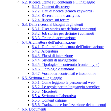
6.2. Ricerca utente sui contenuti e il linguaggio
6.2.1. Content discovery
6.2.2. Dati di ricerca (search keywords)
6.2.3. Ricerca tramite analytics
6.2.4. Ricerca sui forum
6.3. Dalla ricerca ai bisogni degli utenti
6.3.1. User stories per definire i contenuti
6.3.2. Job stories per definire i contenuti
6.3.3. Criteri di accettazione
6.4. Architettura dell’informazione
6.4.1. Definire l’architettura dell’informazione
6.4.2. Alberatura
6.4.3. Flussi di interazione
6.4.4. Sistemi di navigazione
6.4.5. Tipologie di contenuto (content type)
6.4.6. Ontologie e standard
6.4.7. Vocabolari controllati e tassonomie
6.5. Scrittura e linguaggio
6.5.1. Come leggono le persone sul web
6.5.2. Le regole per un linguaggio semplice
6.5.3. Microtesti
6.5.4. Scrittura collaborativa
6.5.5. Content critique
6.5.6. Traduzione e localizzazione dei contenuti
6.6. Documenti