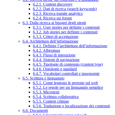
6.2.1. Content discovery
6.2.2. Dati di ricerca (search keywords)
6.2.3. Ricerca tramite analytics
6.2.4. Ricerca sui forum
6.3. Dalla ricerca ai bisogni degli utenti
6.3.1. User stories per definire i contenuti
6.3.2. Job stories per definire i contenuti
6.3.3. Criteri di accettazione
6.4. Architettura dell’informazione
6.4.1. Definire l’architettura dell’informazione
6.4.2. Alberatura
6.4.3. Flussi di interazione
6.4.4. Sistemi di navigazione
6.4.5. Tipologie di contenuto (content type)
6.4.6. Ontologie e standard
6.4.7. Vocabolari controllati e tassonomie
6.5. Scrittura e linguaggio
6.5.1. Come leggono le persone sul web
6.5.2. Le regole per un linguaggio semplice
6.5.3. Microtesti
6.5.4. Scrittura collaborativa
6.5.5. Content critique
6.5.6. Traduzione e localizzazione dei contenuti
6.6. Documenti