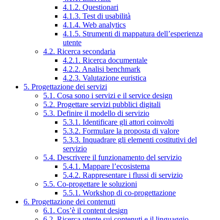
4.1.2. Questionari
4.1.3. Test di usabilità
4.1.4. Web analytics
4.1.5. Strumenti di mappatura dell’esperienza
utente
4.2. Ricerca secondaria
4.2.1. Ricerca documentale
4.2.2. Analisi benchmark
4.2.3. Valutazione euristica
5. Progettazione dei servizi
5.1. Cosa sono i servizi e il service design
5.2. Progettare servizi pubblici digitali
5.3. Definire il modello di servizio
5.3.1. Identificare gli attori coinvolti
5.3.2. Formulare la proposta di valore
5.3.3. Inquadrare gli elementi costitutivi del
servizio
5.4. Descrivere il funzionamento del servizio
5.4.1. Mappare l’ecosistema
5.4.2. Rappresentare i flussi di servizio
5.5. Co-progettare le soluzioni
5.5.1. Workshop di co-progettazione
6. Progettazione dei contenuti
6.1. Cos’è il content design
6.2. Ricerca utente sui contenuti e il linguaggio