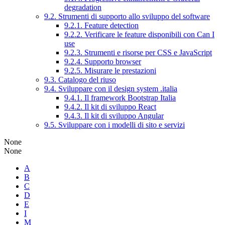
degradation
9.2. Strumenti di supporto allo sviluppo del software
9.2.1. Feature detection
9.2.2. Verificare le feature disponibili con Can I
use
9.2.3. Strumenti e risorse per CSS e JavaScript
9.2.4. Supporto browser
9.2.5. Misurare le prestazioni
9.3. Catalogo del riuso
9.4. Sviluppare con il design system .italia
9.4.1. Il framework Bootstrap Italia
9.4.2. Il kit di sviluppo React
9.4.3. Il kit di sviluppo Angular
9.5. Sviluppare con i modelli di sito e servizi
None
None
A
B
C
D
E
I
M