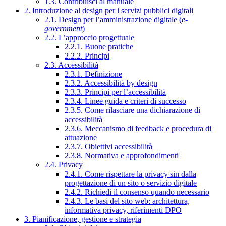
1.3. Contribuisci al manuale
2. Introduzione al design per i servizi pubblici digitali
2.1. Design per l’amministrazione digitale (
e-
government
)
2.2. L’approccio progettuale
2.2.1. Buone pratiche
2.2.2. Principi
2.3. Accessibilità
2.3.1. Definizione
2.3.2. Accessibilità by design
2.3.3. Principi per l’accessibilità
2.3.4. Linee guida e criteri di successo
2.3.5. Come rilasciare una dichiarazione di
accessibilità
2.3.6. Meccanismo di feedback e procedura di
attuazione
2.3.7. Obiettivi accessibilità
2.3.8. Normativa e approfondimenti
2.4. Privacy
2.4.1. Come rispettare la privacy sin dalla
progettazione di un sito o servizio digitale
2.4.2. Richiedi il consenso quando necessario
2.4.3. Le basi del sito web: architettura,
informativa privacy, riferimenti DPO
3. Pianificazione, gestione e strategia