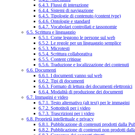
6.4.3. Flussi di interazione
6.4.4. Sistemi di navigazione
6.4.5. Tipologie di contenuto (content type)
6.4.6. Ontologie e standard
6.4.7. Vocabolari controllati e tassonomie
6.5. Scrittura e linguaggio
6.5.1. Come leggono le persone sul web
6.5.2. Le regole per un linguaggio semplice
6.5.3. Microtesti
6.5.4. Scrittura collaborativa
6.5.5. Content critique
6.5.6. Traduzione e localizzazione dei contenuti
6.6. Documenti
6.6.1. I documenti vanno sul web
6.6.2. Tipi di documenti
6.6.3. Formato di lettura dei documenti elettronici
6.6.4. Modalità di produzione dei documenti
6.7. Immagini e video
6.7.1. Testo alternativo (alt text) per le immagini
6.7.2. Sottotitoli per i video
6.7.3. Trascrizioni per i video
6.8. Proprietà intellettuale e privacy
6.8.1. Pubblicazione di contenuti prodotti dalla P
6.8.2. Pubblicazione di contenuti non prodotti dal