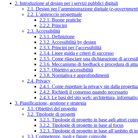
2. Introduzione al design per i servizi pubblici digitali
2.1. Design per l’amministrazione digitale (
e-government
2.2. L’approccio progettuale
2.2.1. Buone pratiche
2.2.2. Principi
2.3. Accessibilità
2.3.1. Definizione
2.3.2. Accessibilità by design
2.3.3. Principi per l’accessibilità
2.3.4. Linee guida e criteri di successo
2.3.5. Come rilasciare una dichiarazione di accessib
2.3.6. Meccanismo di feedback e procedura di attu
2.3.7. Obiettivi accessibilità
2.3.8. Normativa e approfondimenti
2.4. Privacy
2.4.1. Come rispettare la privacy sin dalla progettaz
2.4.2. Richiedi il consenso quando necessario
2.4.3. Le basi del sito web: architettura, informati
3. Pianificazione, gestione e strategia
3.1. Obiettivi del progetto
3.2. Tipologie di progetti
3.2.1. Tipologie di progetto in base agli attori coinv
3.2.2. Tipologie di progetto in base al focus
3.2.3. Tipologie di progetto in base all’ambito di i
3.3. Competenze, ruoli e figure coinvolte