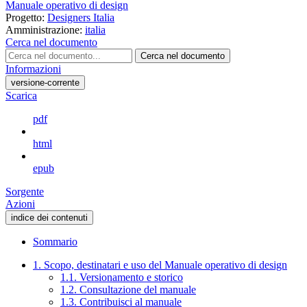
Manuale operativo di design
Progetto:
Designers Italia
Amministrazione:
italia
Cerca nel documento
Cerca nel documento
Informazioni
versione-corrente
Scarica
pdf
html
epub
Sorgente
Azioni
indice dei contenuti
Sommario
1. Scopo, destinatari e uso del Manuale operativo di design
1.1. Versionamento e storico
1.2. Consultazione del manuale
1.3. Contribuisci al manuale