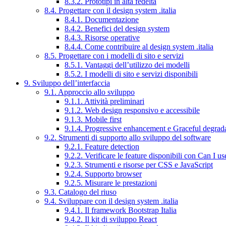
8.3.2. Prototipi in alta fedeltà
8.4. Progettare con il design system .italia
8.4.1. Documentazione
8.4.2. Benefici del design system
8.4.3. Risorse operative
8.4.4. Come contribuire al design system .italia
8.5. Progettare con i modelli di sito e servizi
8.5.1. Vantaggi dell’utilizzo dei modelli
8.5.2. I modelli di sito e servizi disponibili
9. Sviluppo dell’interfaccia
9.1. Approccio allo sviluppo
9.1.1. Attività preliminari
9.1.2. Web design responsivo e accessibile
9.1.3. Mobile first
9.1.4. Progressive enhancement e Graceful degrad
9.2. Strumenti di supporto allo sviluppo del software
9.2.1. Feature detection
9.2.2. Verificare le feature disponibili con Can I us
9.2.3. Strumenti e risorse per CSS e JavaScript
9.2.4. Supporto browser
9.2.5. Misurare le prestazioni
9.3. Catalogo del riuso
9.4. Sviluppare con il design system .italia
9.4.1. Il framework Bootstrap Italia
9.4.2. Il kit di sviluppo React