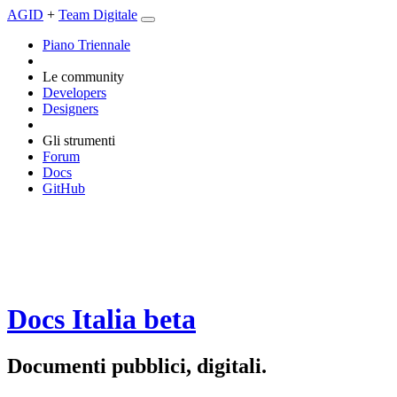
AGID
+
Team Digitale
Piano Triennale
Le community
Developers
Designers
Gli strumenti
Forum
Docs
GitHub
Docs Italia
beta
Documenti pubblici, digitali.