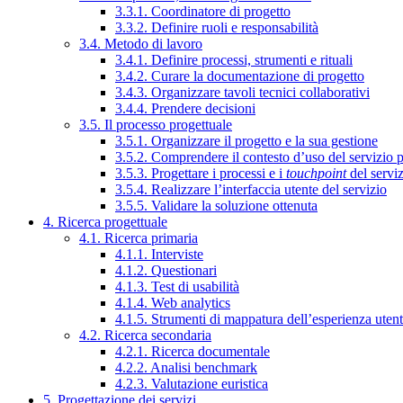
3.3.1. Coordinatore di progetto
3.3.2. Definire ruoli e responsabilità
3.4. Metodo di lavoro
3.4.1. Definire processi, strumenti e rituali
3.4.2. Curare la documentazione di progetto
3.4.3. Organizzare tavoli tecnici collaborativi
3.4.4. Prendere decisioni
3.5. Il processo progettuale
3.5.1. Organizzare il progetto e la sua gestione
3.5.2. Comprendere il contesto d’uso del servizio 
3.5.3. Progettare i processi e i
touchpoint
del servi
3.5.4. Realizzare l’interfaccia utente del servizio
3.5.5. Validare la soluzione ottenuta
4. Ricerca progettuale
4.1. Ricerca primaria
4.1.1. Interviste
4.1.2. Questionari
4.1.3. Test di usabilità
4.1.4. Web analytics
4.1.5. Strumenti di mappatura dell’esperienza uten
4.2. Ricerca secondaria
4.2.1. Ricerca documentale
4.2.2. Analisi benchmark
4.2.3. Valutazione euristica
5. Progettazione dei servizi