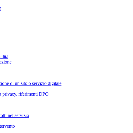
)
ilità
azione
ione di un sito o servizio digitale
va privacy, riferimenti DPO
olti nel servizio
ntervento