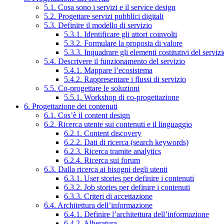
5.1. Cosa sono i servizi e il service design
5.2. Progettare servizi pubblici digitali
5.3. Definire il modello di servizio
5.3.1. Identificare gli attori coinvolti
5.3.2. Formulare la proposta di valore
5.3.3. Inquadrare gli elementi costitutivi del serviz
5.4. Descrivere il funzionamento del servizio
5.4.1. Mappare l’ecosistema
5.4.2. Rappresentare i flussi di servizio
5.5. Co-progettare le soluzioni
5.5.1. Workshop di co-progettazione
6. Progettazione dei contenuti
6.1. Cos’è il content design
6.2. Ricerca utente sui contenuti e il linguaggio
6.2.1. Content discovery
6.2.2. Dati di ricerca (search keywords)
6.2.3. Ricerca tramite analytics
6.2.4. Ricerca sui forum
6.3. Dalla ricerca ai bisogni degli utenti
6.3.1. User stories per definire i contenuti
6.3.2. Job stories per definire i contenuti
6.3.3. Criteri di accettazione
6.4. Architettura dell’informazione
6.4.1. Definire l’architettura dell’informazione
6.4.2. Alberatura