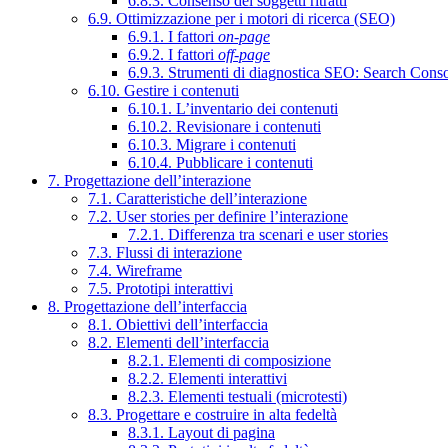
6.8.3. Consenso dei soggetti ritratti
6.9. Ottimizzazione per i motori di ricerca (SEO)
6.9.1. I fattori
on-page
6.9.2. I fattori
off-page
6.9.3. Strumenti di diagnostica SEO: Search Cons
6.10. Gestire i contenuti
6.10.1. L’inventario dei contenuti
6.10.2. Revisionare i contenuti
6.10.3. Migrare i contenuti
6.10.4. Pubblicare i contenuti
7. Progettazione dell’interazione
7.1. Caratteristiche dell’interazione
7.2. User stories per definire l’interazione
7.2.1. Differenza tra scenari e user stories
7.3. Flussi di interazione
7.4. Wireframe
7.5. Prototipi interattivi
8. Progettazione dell’interfaccia
8.1. Obiettivi dell’interfaccia
8.2. Elementi dell’interfaccia
8.2.1. Elementi di composizione
8.2.2. Elementi interattivi
8.2.3. Elementi testuali (microtesti)
8.3. Progettare e costruire in alta fedeltà
8.3.1. Layout di pagina