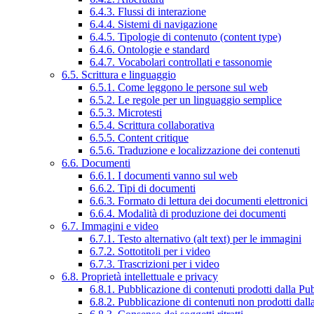
6.4.3. Flussi di interazione
6.4.4. Sistemi di navigazione
6.4.5. Tipologie di contenuto (content type)
6.4.6. Ontologie e standard
6.4.7. Vocabolari controllati e tassonomie
6.5. Scrittura e linguaggio
6.5.1. Come leggono le persone sul web
6.5.2. Le regole per un linguaggio semplice
6.5.3. Microtesti
6.5.4. Scrittura collaborativa
6.5.5. Content critique
6.5.6. Traduzione e localizzazione dei contenuti
6.6. Documenti
6.6.1. I documenti vanno sul web
6.6.2. Tipi di documenti
6.6.3. Formato di lettura dei documenti elettronici
6.6.4. Modalità di produzione dei documenti
6.7. Immagini e video
6.7.1. Testo alternativo (alt text) per le immagini
6.7.2. Sottotitoli per i video
6.7.3. Trascrizioni per i video
6.8. Proprietà intellettuale e privacy
6.8.1. Pubblicazione di contenuti prodotti dalla P
6.8.2. Pubblicazione di contenuti non prodotti dal