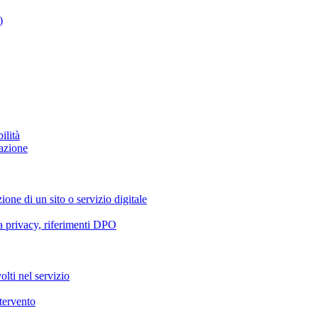
)
ilità
azione
ione di un sito o servizio digitale
va privacy, riferimenti DPO
olti nel servizio
ntervento