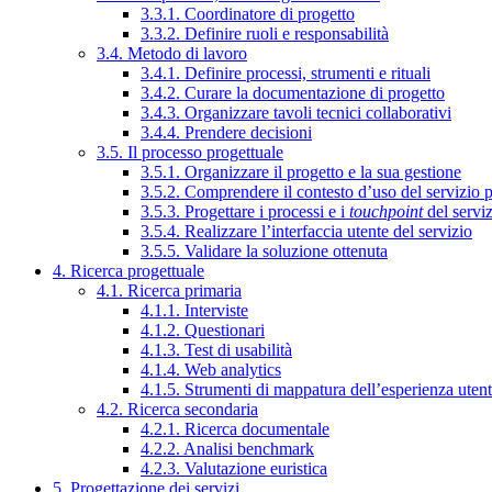
3.3.1. Coordinatore di progetto
3.3.2. Definire ruoli e responsabilità
3.4. Metodo di lavoro
3.4.1. Definire processi, strumenti e rituali
3.4.2. Curare la documentazione di progetto
3.4.3. Organizzare tavoli tecnici collaborativi
3.4.4. Prendere decisioni
3.5. Il processo progettuale
3.5.1. Organizzare il progetto e la sua gestione
3.5.2. Comprendere il contesto d’uso del servizio 
3.5.3. Progettare i processi e i
touchpoint
del servi
3.5.4. Realizzare l’interfaccia utente del servizio
3.5.5. Validare la soluzione ottenuta
4. Ricerca progettuale
4.1. Ricerca primaria
4.1.1. Interviste
4.1.2. Questionari
4.1.3. Test di usabilità
4.1.4. Web analytics
4.1.5. Strumenti di mappatura dell’esperienza uten
4.2. Ricerca secondaria
4.2.1. Ricerca documentale
4.2.2. Analisi benchmark
4.2.3. Valutazione euristica
5. Progettazione dei servizi