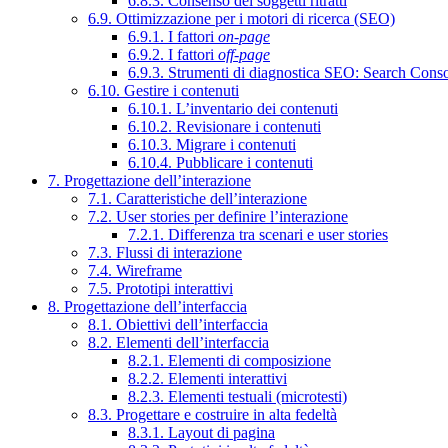
6.8.3. Consenso dei soggetti ritratti
6.9. Ottimizzazione per i motori di ricerca (SEO)
6.9.1. I fattori
on-page
6.9.2. I fattori
off-page
6.9.3. Strumenti di diagnostica SEO: Search Cons
6.10. Gestire i contenuti
6.10.1. L’inventario dei contenuti
6.10.2. Revisionare i contenuti
6.10.3. Migrare i contenuti
6.10.4. Pubblicare i contenuti
7. Progettazione dell’interazione
7.1. Caratteristiche dell’interazione
7.2. User stories per definire l’interazione
7.2.1. Differenza tra scenari e user stories
7.3. Flussi di interazione
7.4. Wireframe
7.5. Prototipi interattivi
8. Progettazione dell’interfaccia
8.1. Obiettivi dell’interfaccia
8.2. Elementi dell’interfaccia
8.2.1. Elementi di composizione
8.2.2. Elementi interattivi
8.2.3. Elementi testuali (microtesti)
8.3. Progettare e costruire in alta fedeltà
8.3.1. Layout di pagina