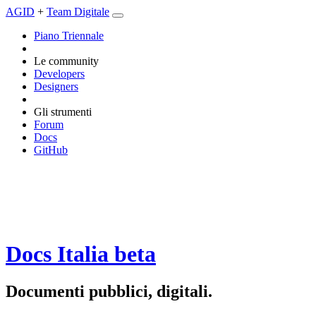
AGID
+
Team Digitale
Piano Triennale
Le community
Developers
Designers
Gli strumenti
Forum
Docs
GitHub
Docs Italia
beta
Documenti pubblici, digitali.