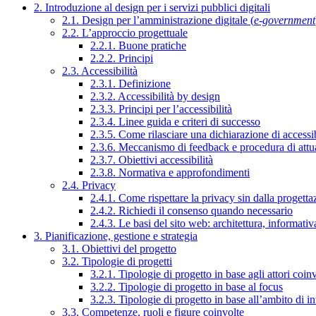
2. Introduzione al design per i servizi pubblici digitali
2.1. Design per l’amministrazione digitale (
e-government
2.2. L’approccio progettuale
2.2.1. Buone pratiche
2.2.2. Principi
2.3. Accessibilità
2.3.1. Definizione
2.3.2. Accessibilità by design
2.3.3. Principi per l’accessibilità
2.3.4. Linee guida e criteri di successo
2.3.5. Come rilasciare una dichiarazione di accessib
2.3.6. Meccanismo di feedback e procedura di attu
2.3.7. Obiettivi accessibilità
2.3.8. Normativa e approfondimenti
2.4. Privacy
2.4.1. Come rispettare la privacy sin dalla progettaz
2.4.2. Richiedi il consenso quando necessario
2.4.3. Le basi del sito web: architettura, informati
3. Pianificazione, gestione e strategia
3.1. Obiettivi del progetto
3.2. Tipologie di progetti
3.2.1. Tipologie di progetto in base agli attori coinv
3.2.2. Tipologie di progetto in base al focus
3.2.3. Tipologie di progetto in base all’ambito di i
3.3. Competenze, ruoli e figure coinvolte