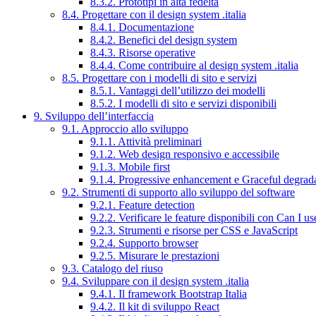
8.3.2. Prototipi in alta fedeltà
8.4. Progettare con il design system .italia
8.4.1. Documentazione
8.4.2. Benefici del design system
8.4.3. Risorse operative
8.4.4. Come contribuire al design system .italia
8.5. Progettare con i modelli di sito e servizi
8.5.1. Vantaggi dell’utilizzo dei modelli
8.5.2. I modelli di sito e servizi disponibili
9. Sviluppo dell’interfaccia
9.1. Approccio allo sviluppo
9.1.1. Attività preliminari
9.1.2. Web design responsivo e accessibile
9.1.3. Mobile first
9.1.4. Progressive enhancement e Graceful degrad
9.2. Strumenti di supporto allo sviluppo del software
9.2.1. Feature detection
9.2.2. Verificare le feature disponibili con Can I us
9.2.3. Strumenti e risorse per CSS e JavaScript
9.2.4. Supporto browser
9.2.5. Misurare le prestazioni
9.3. Catalogo del riuso
9.4. Sviluppare con il design system .italia
9.4.1. Il framework Bootstrap Italia
9.4.2. Il kit di sviluppo React