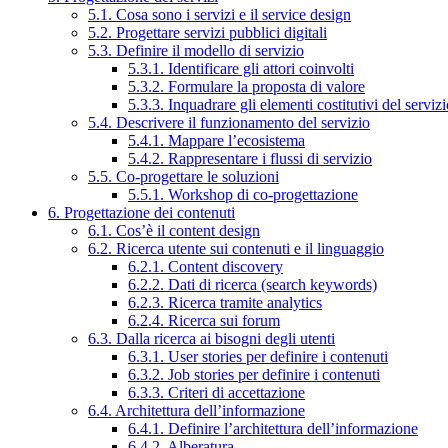
5.1. Cosa sono i servizi e il service design
5.2. Progettare servizi pubblici digitali
5.3. Definire il modello di servizio
5.3.1. Identificare gli attori coinvolti
5.3.2. Formulare la proposta di valore
5.3.3. Inquadrare gli elementi costitutivi del serviz
5.4. Descrivere il funzionamento del servizio
5.4.1. Mappare l’ecosistema
5.4.2. Rappresentare i flussi di servizio
5.5. Co-progettare le soluzioni
5.5.1. Workshop di co-progettazione
6. Progettazione dei contenuti
6.1. Cos’è il content design
6.2. Ricerca utente sui contenuti e il linguaggio
6.2.1. Content discovery
6.2.2. Dati di ricerca (search keywords)
6.2.3. Ricerca tramite analytics
6.2.4. Ricerca sui forum
6.3. Dalla ricerca ai bisogni degli utenti
6.3.1. User stories per definire i contenuti
6.3.2. Job stories per definire i contenuti
6.3.3. Criteri di accettazione
6.4. Architettura dell’informazione
6.4.1. Definire l’architettura dell’informazione
6.4.2. Alberatura