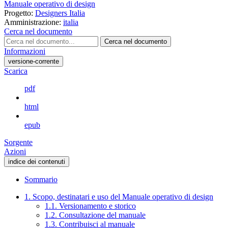
Manuale operativo di design
Progetto:
Designers Italia
Amministrazione:
italia
Cerca nel documento
Cerca nel documento
Informazioni
versione-corrente
Scarica
pdf
html
epub
Sorgente
Azioni
indice dei contenuti
Sommario
1. Scopo, destinatari e uso del Manuale operativo di design
1.1. Versionamento e storico
1.2. Consultazione del manuale
1.3. Contribuisci al manuale