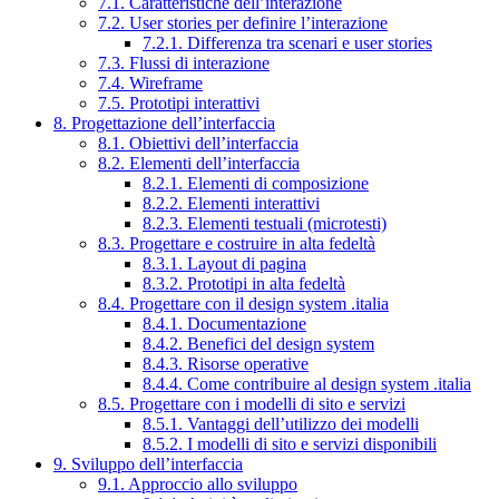
7.1. Caratteristiche dell’interazione
7.2. User stories per definire l’interazione
7.2.1. Differenza tra scenari e user stories
7.3. Flussi di interazione
7.4. Wireframe
7.5. Prototipi interattivi
8. Progettazione dell’interfaccia
8.1. Obiettivi dell’interfaccia
8.2. Elementi dell’interfaccia
8.2.1. Elementi di composizione
8.2.2. Elementi interattivi
8.2.3. Elementi testuali (microtesti)
8.3. Progettare e costruire in alta fedeltà
8.3.1. Layout di pagina
8.3.2. Prototipi in alta fedeltà
8.4. Progettare con il design system .italia
8.4.1. Documentazione
8.4.2. Benefici del design system
8.4.3. Risorse operative
8.4.4. Come contribuire al design system .italia
8.5. Progettare con i modelli di sito e servizi
8.5.1. Vantaggi dell’utilizzo dei modelli
8.5.2. I modelli di sito e servizi disponibili
9. Sviluppo dell’interfaccia
9.1. Approccio allo sviluppo