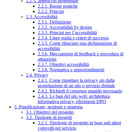
2.2. L’approccio progettuale
2.2.1. Buone pratiche
2.2.2. Principi
2.3. Accessibilità
2.3.1. Definizione
2.3.2. Accessibilità by design
2.3.3. Principi per l’accessibilità
2.3.4. Linee guida e criteri di successo
2.3.5. Come rilasciare una dichiarazione di
accessibilità
2.3.6. Meccanismo di feedback e procedura di
attuazione
2.3.7. Obiettivi accessibilità
2.3.8. Normativa e approfondimenti
2.4. Privacy
2.4.1. Come rispettare la privacy sin dalla
progettazione di un sito o servizio digitale
2.4.2. Richiedi il consenso quando necessario
2.4.3. Le basi del sito web: architettura,
informativa privacy, riferimenti DPO
3. Pianificazione, gestione e strategia
3.1. Obiettivi del progetto
3.2. Tipologie di progetti
3.2.1. Tipologie di progetto in base agli attori
coinvolti nel servizio