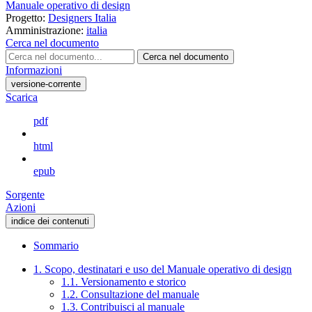
Manuale operativo di design
Progetto:
Designers Italia
Amministrazione:
italia
Cerca nel documento
Cerca nel documento
Informazioni
versione-corrente
Scarica
pdf
html
epub
Sorgente
Azioni
indice dei contenuti
Sommario
1. Scopo, destinatari e uso del Manuale operativo di design
1.1. Versionamento e storico
1.2. Consultazione del manuale
1.3. Contribuisci al manuale