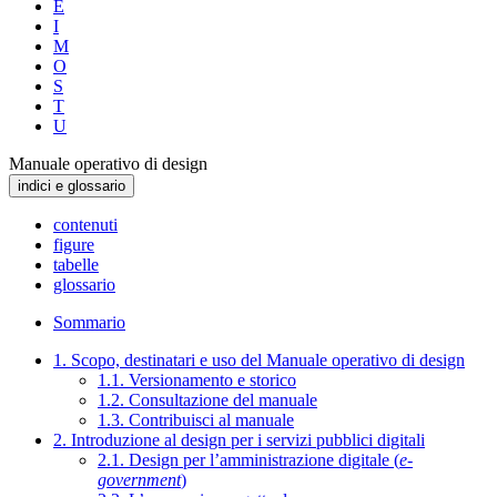
E
I
M
O
S
T
U
Manuale operativo di design
indici e glossario
contenuti
figure
tabelle
glossario
Sommario
1. Scopo, destinatari e uso del Manuale operativo di design
1.1. Versionamento e storico
1.2. Consultazione del manuale
1.3. Contribuisci al manuale
2. Introduzione al design per i servizi pubblici digitali
2.1. Design per l’amministrazione digitale (
e-
government
)