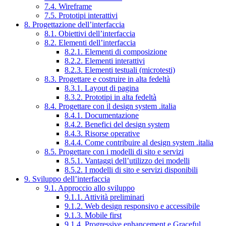
7.4. Wireframe
7.5. Prototipi interattivi
8. Progettazione dell’interfaccia
8.1. Obiettivi dell’interfaccia
8.2. Elementi dell’interfaccia
8.2.1. Elementi di composizione
8.2.2. Elementi interattivi
8.2.3. Elementi testuali (microtesti)
8.3. Progettare e costruire in alta fedeltà
8.3.1. Layout di pagina
8.3.2. Prototipi in alta fedeltà
8.4. Progettare con il design system .italia
8.4.1. Documentazione
8.4.2. Benefici del design system
8.4.3. Risorse operative
8.4.4. Come contribuire al design system .italia
8.5. Progettare con i modelli di sito e servizi
8.5.1. Vantaggi dell’utilizzo dei modelli
8.5.2. I modelli di sito e servizi disponibili
9. Sviluppo dell’interfaccia
9.1. Approccio allo sviluppo
9.1.1. Attività preliminari
9.1.2. Web design responsivo e accessibile
9.1.3. Mobile first
9.1.4. Progressive enhancement e Graceful