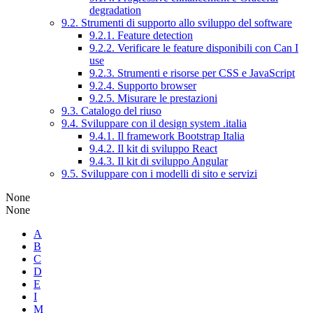
degradation
9.2. Strumenti di supporto allo sviluppo del software
9.2.1. Feature detection
9.2.2. Verificare le feature disponibili con Can I
use
9.2.3. Strumenti e risorse per CSS e JavaScript
9.2.4. Supporto browser
9.2.5. Misurare le prestazioni
9.3. Catalogo del riuso
9.4. Sviluppare con il design system .italia
9.4.1. Il framework Bootstrap Italia
9.4.2. Il kit di sviluppo React
9.4.3. Il kit di sviluppo Angular
9.5. Sviluppare con i modelli di sito e servizi
None
None
A
B
C
D
E
I
M