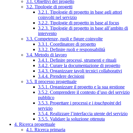
3.1. Obiettivi del progetto
3.2. Tipologie di progetti
3.2.1. Tipologie di progetto in base agli attori
coinvolti nel servizio
3.2.2. Tipologie di progetto in base al focus
3.2.3. Tipologie di progetto in base all’ambito di
intervento
3.3. Competenze, ruoli e figure coinvolte
3.3.1. Coordinatore di progetto
3.3.2. Definire ruoli e responsabilità
3.4. Metodo di lavoro
3.4.1. Definire processi, strumenti e rituali
3.4.2. Curare la documentazione di progetto
3.4.3. Organizzare tavoli tecnici collaborativi
3.4.4. Prendere decisioni
3.5. Il processo progettuale
3.5.1. Organizzare il progetto e la sua gestione
3.5.2. Comprendere il contesto d’uso del servizio
pubblico
3.5.3. Progettare i processi e i
touchpoint
del
servizio
3.5.4. Realizzare l’interfaccia utente del servizio
3.5.5. Validare la soluzione ottenuta
4. Ricerca progettuale
4.1. Ricerca primaria