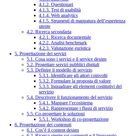
4.1.2. Questionari
4.1.3. Test di usabilità
4.1.4. Web analytics
4.1.5. Strumenti di mappatura dell’esperienza
utente
4.2. Ricerca secondaria
4.2.1. Ricerca documentale
4.2.2. Analisi benchmark
4.2.3. Valutazione euristica
5. Progettazione dei servizi
5.1. Cosa sono i servizi e il service design
5.2. Progettare servizi pubblici digitali
5.3. Definire il modello di servizio
5.3.1. Identificare gli attori coinvolti
5.3.2. Formulare la proposta di valore
5.3.3. Inquadrare gli elementi costitutivi del
servizio
5.4. Descrivere il funzionamento del servizio
5.4.1. Mappare l’ecosistema
5.4.2. Rappresentare i flussi di servizio
5.5. Co-progettare le soluzioni
5.5.1. Workshop di co-progettazione
6. Progettazione dei contenuti
6.1. Cos’è il content design
6.2. Ricerca utente sui contenuti e il linguaggio