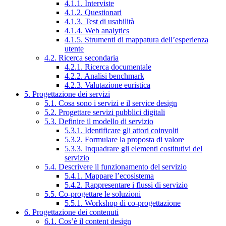
4.1.1. Interviste
4.1.2. Questionari
4.1.3. Test di usabilità
4.1.4. Web analytics
4.1.5. Strumenti di mappatura dell’esperienza
utente
4.2. Ricerca secondaria
4.2.1. Ricerca documentale
4.2.2. Analisi benchmark
4.2.3. Valutazione euristica
5. Progettazione dei servizi
5.1. Cosa sono i servizi e il service design
5.2. Progettare servizi pubblici digitali
5.3. Definire il modello di servizio
5.3.1. Identificare gli attori coinvolti
5.3.2. Formulare la proposta di valore
5.3.3. Inquadrare gli elementi costitutivi del
servizio
5.4. Descrivere il funzionamento del servizio
5.4.1. Mappare l’ecosistema
5.4.2. Rappresentare i flussi di servizio
5.5. Co-progettare le soluzioni
5.5.1. Workshop di co-progettazione
6. Progettazione dei contenuti
6.1. Cos’è il content design