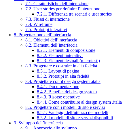
7.1. Caratteristiche dell’interazione
7.2. User stories per definire l’interazione
7.2.1. Differenza tra scenari e user stories
7.3. Flussi di interazione
7.4. Wireframe
7.5. Prototipi interattivi
8. Progettazione dell’interfaccia
8.1. Obiettivi dell’interfaccia
8.2. Elementi dell’interfaccia
8.2.1. Elementi di composizione
8.2.2. Elementi interattivi
8.2.3. Elementi testuali (microtesti)
8.3. Progettare e costruire in alta fedeltà
8.3.1. Layout di pagina
8.3.2. Prototipi in alta fedeltà
8.4. Progettare con il design system .italia
8.4.1. Documentazione
8.4.2. Benefici del design system
8.4.3. Risorse operative
8.4.4. Come contribuire al design system .italia
8.5. Progettare con i modelli di sito e servizi
8.5.1. Vantaggi dell’utilizzo dei modelli
8.5.2. I modelli di sito e servizi disponibili
9. Sviluppo dell’interfaccia
9.1. Approccio allo sviluppo