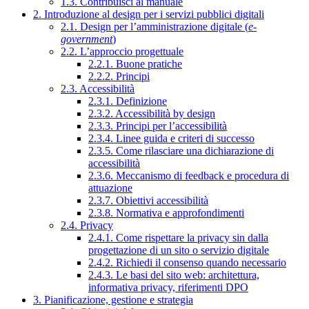
1.3. Contribuisci al manuale
2. Introduzione al design per i servizi pubblici digitali
2.1. Design per l’amministrazione digitale (
e-
government
)
2.2. L’approccio progettuale
2.2.1. Buone pratiche
2.2.2. Principi
2.3. Accessibilità
2.3.1. Definizione
2.3.2. Accessibilità by design
2.3.3. Principi per l’accessibilità
2.3.4. Linee guida e criteri di successo
2.3.5. Come rilasciare una dichiarazione di
accessibilità
2.3.6. Meccanismo di feedback e procedura di
attuazione
2.3.7. Obiettivi accessibilità
2.3.8. Normativa e approfondimenti
2.4. Privacy
2.4.1. Come rispettare la privacy sin dalla
progettazione di un sito o servizio digitale
2.4.2. Richiedi il consenso quando necessario
2.4.3. Le basi del sito web: architettura,
informativa privacy, riferimenti DPO
3. Pianificazione, gestione e strategia