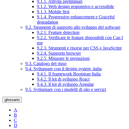
9.1.1. Attività preliminari
9.1.2. Web design responsivo e accessibile
9.1.3. Mobile first
9.1.4. Progressive enhancement e Graceful
degradation
9.2. Strumenti di supporto allo sviluppo del software
9.2.1. Feature detection
9.2.2. Verificare le feature disponibili con Can I
use
9.2.3. Strumenti e risorse per CSS e JavaScript
9.2.4. Supporto browser
9.2.5. Misurare le prestazioni
9.3. Catalogo del riuso
9.4. Sviluppare con il design system .italia
9.4.1. Il framework Bootstrap Italia
9.4.2. Il kit di sviluppo React
9.4.3. Il kit di sviluppo Angular
9.5. Sviluppare con i modelli di sito e servizi
glossario
A
B
C
D