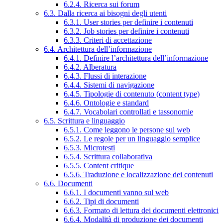
6.2.4. Ricerca sui forum
6.3. Dalla ricerca ai bisogni degli utenti
6.3.1. User stories per definire i contenuti
6.3.2. Job stories per definire i contenuti
6.3.3. Criteri di accettazione
6.4. Architettura dell’informazione
6.4.1. Definire l’architettura dell’informazione
6.4.2. Alberatura
6.4.3. Flussi di interazione
6.4.4. Sistemi di navigazione
6.4.5. Tipologie di contenuto (content type)
6.4.6. Ontologie e standard
6.4.7. Vocabolari controllati e tassonomie
6.5. Scrittura e linguaggio
6.5.1. Come leggono le persone sul web
6.5.2. Le regole per un linguaggio semplice
6.5.3. Microtesti
6.5.4. Scrittura collaborativa
6.5.5. Content critique
6.5.6. Traduzione e localizzazione dei contenuti
6.6. Documenti
6.6.1. I documenti vanno sul web
6.6.2. Tipi di documenti
6.6.3. Formato di lettura dei documenti elettronici
6.6.4. Modalità di produzione dei documenti