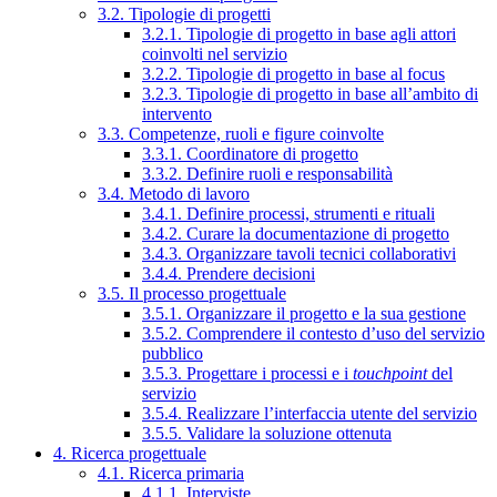
3.2. Tipologie di progetti
3.2.1. Tipologie di progetto in base agli attori
coinvolti nel servizio
3.2.2. Tipologie di progetto in base al focus
3.2.3. Tipologie di progetto in base all’ambito di
intervento
3.3. Competenze, ruoli e figure coinvolte
3.3.1. Coordinatore di progetto
3.3.2. Definire ruoli e responsabilità
3.4. Metodo di lavoro
3.4.1. Definire processi, strumenti e rituali
3.4.2. Curare la documentazione di progetto
3.4.3. Organizzare tavoli tecnici collaborativi
3.4.4. Prendere decisioni
3.5. Il processo progettuale
3.5.1. Organizzare il progetto e la sua gestione
3.5.2. Comprendere il contesto d’uso del servizio
pubblico
3.5.3. Progettare i processi e i
touchpoint
del
servizio
3.5.4. Realizzare l’interfaccia utente del servizio
3.5.5. Validare la soluzione ottenuta
4. Ricerca progettuale
4.1. Ricerca primaria
4.1.1. Interviste