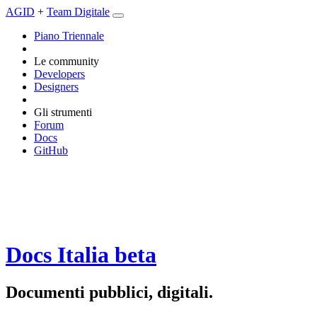
AGID
+
Team Digitale
Piano Triennale
Le community
Developers
Designers
Gli strumenti
Forum
Docs
GitHub
Docs Italia
beta
Documenti pubblici, digitali.