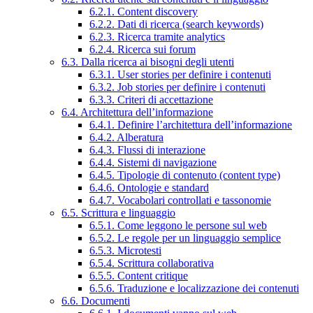
6.2.1. Content discovery
6.2.2. Dati di ricerca (search keywords)
6.2.3. Ricerca tramite analytics
6.2.4. Ricerca sui forum
6.3. Dalla ricerca ai bisogni degli utenti
6.3.1. User stories per definire i contenuti
6.3.2. Job stories per definire i contenuti
6.3.3. Criteri di accettazione
6.4. Architettura dell’informazione
6.4.1. Definire l’architettura dell’informazione
6.4.2. Alberatura
6.4.3. Flussi di interazione
6.4.4. Sistemi di navigazione
6.4.5. Tipologie di contenuto (content type)
6.4.6. Ontologie e standard
6.4.7. Vocabolari controllati e tassonomie
6.5. Scrittura e linguaggio
6.5.1. Come leggono le persone sul web
6.5.2. Le regole per un linguaggio semplice
6.5.3. Microtesti
6.5.4. Scrittura collaborativa
6.5.5. Content critique
6.5.6. Traduzione e localizzazione dei contenuti
6.6. Documenti