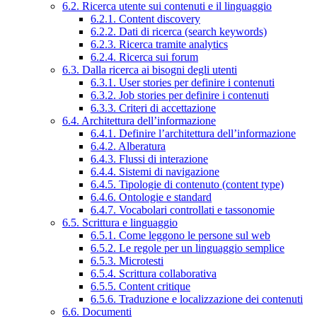
6.2. Ricerca utente sui contenuti e il linguaggio
6.2.1. Content discovery
6.2.2. Dati di ricerca (search keywords)
6.2.3. Ricerca tramite analytics
6.2.4. Ricerca sui forum
6.3. Dalla ricerca ai bisogni degli utenti
6.3.1. User stories per definire i contenuti
6.3.2. Job stories per definire i contenuti
6.3.3. Criteri di accettazione
6.4. Architettura dell’informazione
6.4.1. Definire l’architettura dell’informazione
6.4.2. Alberatura
6.4.3. Flussi di interazione
6.4.4. Sistemi di navigazione
6.4.5. Tipologie di contenuto (content type)
6.4.6. Ontologie e standard
6.4.7. Vocabolari controllati e tassonomie
6.5. Scrittura e linguaggio
6.5.1. Come leggono le persone sul web
6.5.2. Le regole per un linguaggio semplice
6.5.3. Microtesti
6.5.4. Scrittura collaborativa
6.5.5. Content critique
6.5.6. Traduzione e localizzazione dei contenuti
6.6. Documenti