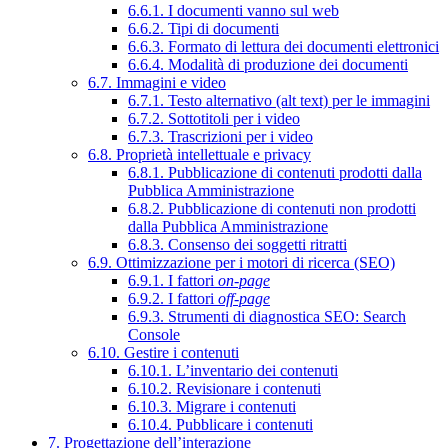
6.6.1. I documenti vanno sul web
6.6.2. Tipi di documenti
6.6.3. Formato di lettura dei documenti elettronici
6.6.4. Modalità di produzione dei documenti
6.7. Immagini e video
6.7.1. Testo alternativo (alt text) per le immagini
6.7.2. Sottotitoli per i video
6.7.3. Trascrizioni per i video
6.8. Proprietà intellettuale e privacy
6.8.1. Pubblicazione di contenuti prodotti dalla
Pubblica Amministrazione
6.8.2. Pubblicazione di contenuti non prodotti
dalla Pubblica Amministrazione
6.8.3. Consenso dei soggetti ritratti
6.9. Ottimizzazione per i motori di ricerca (SEO)
6.9.1. I fattori
on-page
6.9.2. I fattori
off-page
6.9.3. Strumenti di diagnostica SEO: Search
Console
6.10. Gestire i contenuti
6.10.1. L’inventario dei contenuti
6.10.2. Revisionare i contenuti
6.10.3. Migrare i contenuti
6.10.4. Pubblicare i contenuti
7. Progettazione dell’interazione