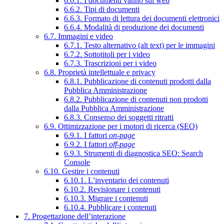
6.6.1. I documenti vanno sul web
6.6.2. Tipi di documenti
6.6.3. Formato di lettura dei documenti elettronici
6.6.4. Modalità di produzione dei documenti
6.7. Immagini e video
6.7.1. Testo alternativo (alt text) per le immagini
6.7.2. Sottotitoli per i video
6.7.3. Trascrizioni per i video
6.8. Proprietà intellettuale e privacy
6.8.1. Pubblicazione di contenuti prodotti dalla
Pubblica Amministrazione
6.8.2. Pubblicazione di contenuti non prodotti
dalla Pubblica Amministrazione
6.8.3. Consenso dei soggetti ritratti
6.9. Ottimizzazione per i motori di ricerca (SEO)
6.9.1. I fattori
on-page
6.9.2. I fattori
off-page
6.9.3. Strumenti di diagnostica SEO: Search
Console
6.10. Gestire i contenuti
6.10.1. L’inventario dei contenuti
6.10.2. Revisionare i contenuti
6.10.3. Migrare i contenuti
6.10.4. Pubblicare i contenuti
7. Progettazione dell’interazione