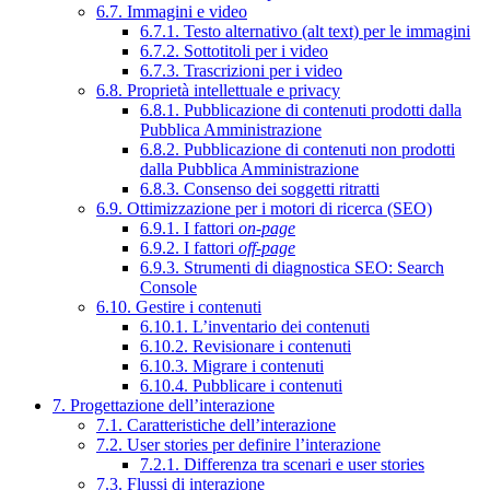
6.7. Immagini e video
6.7.1. Testo alternativo (alt text) per le immagini
6.7.2. Sottotitoli per i video
6.7.3. Trascrizioni per i video
6.8. Proprietà intellettuale e privacy
6.8.1. Pubblicazione di contenuti prodotti dalla
Pubblica Amministrazione
6.8.2. Pubblicazione di contenuti non prodotti
dalla Pubblica Amministrazione
6.8.3. Consenso dei soggetti ritratti
6.9. Ottimizzazione per i motori di ricerca (SEO)
6.9.1. I fattori
on-page
6.9.2. I fattori
off-page
6.9.3. Strumenti di diagnostica SEO: Search
Console
6.10. Gestire i contenuti
6.10.1. L’inventario dei contenuti
6.10.2. Revisionare i contenuti
6.10.3. Migrare i contenuti
6.10.4. Pubblicare i contenuti
7. Progettazione dell’interazione
7.1. Caratteristiche dell’interazione
7.2. User stories per definire l’interazione
7.2.1. Differenza tra scenari e user stories
7.3. Flussi di interazione