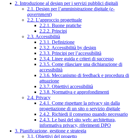
2. Introduzione al design per i servizi pubblici digitali
2.1. Design per l’amministrazione digitale (
e-
government
)
2.2. L’approccio progettuale
2.2.1. Buone pratiche
2.2.2. Principi
2.3. Accessibilità
2.3.1. Definizione
2.3.2. Accessibilità by design
2.3.3. Principi per l’accessibilità
2.3.4. Linee guida e criteri di successo
2.3.5. Come rilasciare una dichiarazione di
accessibilità
2.3.6. Meccanismo di feedback e procedura di
attuazione
2.3.7. Obiettivi accessibilità
2.3.8. Normativa e approfondimenti
2.4. Privacy
2.4.1. Come rispettare la privacy sin dalla
progettazione di un sito o servizio digitale
2.4.2. Richiedi il consenso quando necessario
2.4.3. Le basi del sito web: architettura,
informativa privacy, riferimenti DPO
3. Pianificazione, gestione e strategia
3.1. Obiettivi del progetto