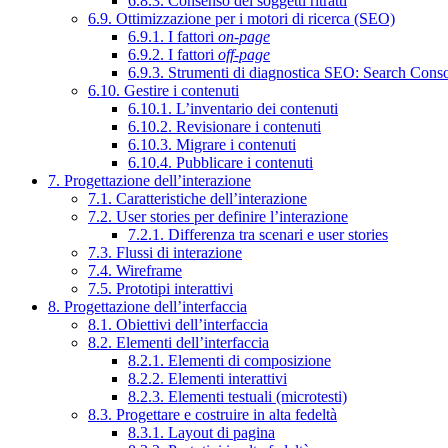
6.8.3. Consenso dei soggetti ritratti
6.9. Ottimizzazione per i motori di ricerca (SEO)
6.9.1. I fattori
on-page
6.9.2. I fattori
off-page
6.9.3. Strumenti di diagnostica SEO: Search Cons
6.10. Gestire i contenuti
6.10.1. L’inventario dei contenuti
6.10.2. Revisionare i contenuti
6.10.3. Migrare i contenuti
6.10.4. Pubblicare i contenuti
7. Progettazione dell’interazione
7.1. Caratteristiche dell’interazione
7.2. User stories per definire l’interazione
7.2.1. Differenza tra scenari e user stories
7.3. Flussi di interazione
7.4. Wireframe
7.5. Prototipi interattivi
8. Progettazione dell’interfaccia
8.1. Obiettivi dell’interfaccia
8.2. Elementi dell’interfaccia
8.2.1. Elementi di composizione
8.2.2. Elementi interattivi
8.2.3. Elementi testuali (microtesti)
8.3. Progettare e costruire in alta fedeltà
8.3.1. Layout di pagina