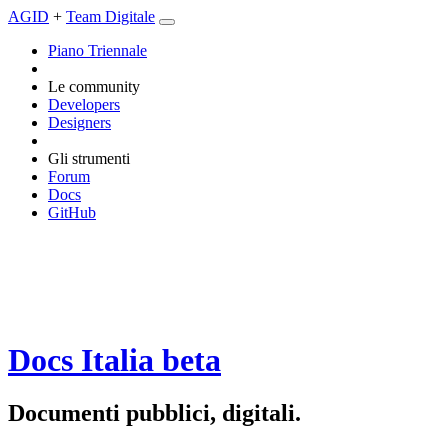
AGID
+
Team Digitale
Piano Triennale
Le community
Developers
Designers
Gli strumenti
Forum
Docs
GitHub
Docs Italia
beta
Documenti pubblici, digitali.