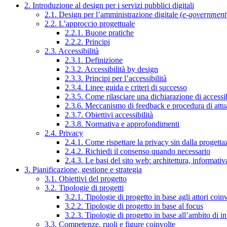
2. Introduzione al design per i servizi pubblici digitali
2.1. Design per l’amministrazione digitale (
e-government
2.2. L’approccio progettuale
2.2.1. Buone pratiche
2.2.2. Principi
2.3. Accessibilità
2.3.1. Definizione
2.3.2. Accessibilità by design
2.3.3. Principi per l’accessibilità
2.3.4. Linee guida e criteri di successo
2.3.5. Come rilasciare una dichiarazione di accessib
2.3.6. Meccanismo di feedback e procedura di attu
2.3.7. Obiettivi accessibilità
2.3.8. Normativa e approfondimenti
2.4. Privacy
2.4.1. Come rispettare la privacy sin dalla progettaz
2.4.2. Richiedi il consenso quando necessario
2.4.3. Le basi del sito web: architettura, informati
3. Pianificazione, gestione e strategia
3.1. Obiettivi del progetto
3.2. Tipologie di progetti
3.2.1. Tipologie di progetto in base agli attori coinv
3.2.2. Tipologie di progetto in base al focus
3.2.3. Tipologie di progetto in base all’ambito di i
3.3. Competenze, ruoli e figure coinvolte