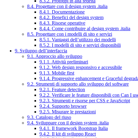
8.3.2. Prototipi in alta fedeltà
8.4. Progettare con il design system .italia
8.4.1. Documentazione
8.4.2. Benefici del design system
8.4.3. Risorse operative
8.4.4. Come contribuire al design system .italia
8.5. Progettare con i modelli di sito e servizi
8.5.1. Vantaggi dell’utilizzo dei modelli
8.5.2. I modelli di sito e servizi disponibili
9. Sviluppo dell’interfaccia
9.1. Approccio allo sviluppo
9.1.1. Attività preliminari
9.1.2. Web design responsivo e accessibile
9.1.3. Mobile first
9.1.4. Progressive enhancement e Graceful degrad
9.2. Strumenti di supporto allo sviluppo del software
9.2.1. Feature detection
9.2.2. Verificare le feature disponibili con Can I us
9.2.3. Strumenti e risorse per CSS e JavaScript
9.2.4. Supporto browser
9.2.5. Misurare le prestazioni
9.3. Catalogo del riuso
9.4. Sviluppare con il design system .italia
9.4.1. Il framework Bootstrap Italia
9.4.2. Il kit di sviluppo React