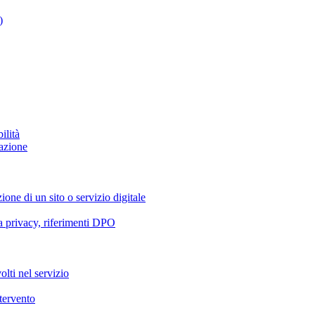
)
ilità
azione
ione di un sito o servizio digitale
va privacy, riferimenti DPO
olti nel servizio
ntervento