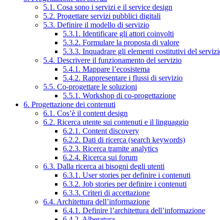
5.1. Cosa sono i servizi e il service design
5.2. Progettare servizi pubblici digitali
5.3. Definire il modello di servizio
5.3.1. Identificare gli attori coinvolti
5.3.2. Formulare la proposta di valore
5.3.3. Inquadrare gli elementi costitutivi del serviz
5.4. Descrivere il funzionamento del servizio
5.4.1. Mappare l’ecosistema
5.4.2. Rappresentare i flussi di servizio
5.5. Co-progettare le soluzioni
5.5.1. Workshop di co-progettazione
6. Progettazione dei contenuti
6.1. Cos’è il content design
6.2. Ricerca utente sui contenuti e il linguaggio
6.2.1. Content discovery
6.2.2. Dati di ricerca (search keywords)
6.2.3. Ricerca tramite analytics
6.2.4. Ricerca sui forum
6.3. Dalla ricerca ai bisogni degli utenti
6.3.1. User stories per definire i contenuti
6.3.2. Job stories per definire i contenuti
6.3.3. Criteri di accettazione
6.4. Architettura dell’informazione
6.4.1. Definire l’architettura dell’informazione
6.4.2. Alberatura