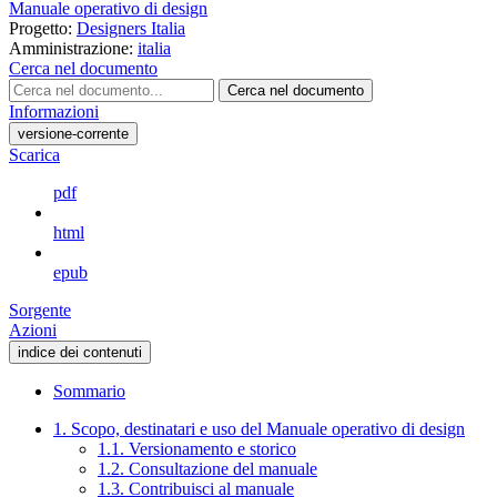
Manuale operativo di design
Progetto:
Designers Italia
Amministrazione:
italia
Cerca nel documento
Cerca nel documento
Informazioni
versione-corrente
Scarica
pdf
html
epub
Sorgente
Azioni
indice dei contenuti
Sommario
1. Scopo, destinatari e uso del Manuale operativo di design
1.1. Versionamento e storico
1.2. Consultazione del manuale
1.3. Contribuisci al manuale