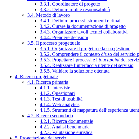
3.3.1. Coordinatore di progetto
3.3.2. Definire ruoli e responsabilità
3.4. Metodo di lavoro
3.4.1. Definire processi, strumenti e rituali
3.4.2. Curare la documentazione di progetto
3.4.3. Organizzare tavoli tecnici collaborativi
3.4.4. Prendere decisioni
3.5. Il processo progettuale
3.5.1. Organizzare il progetto e la sua gestione
3.5.2. Comprendere il contesto d’uso del servizio 
3.5.3. Progettare i processi e i
touchpoint
del servi
3.5.4. Realizzare l’interfaccia utente del servizio
3.5.5. Validare la soluzione ottenuta
4. Ricerca progettuale
4.1. Ricerca primaria
4.1.1. Interviste
4.1.2. Questionari
4.1.3. Test di usabilità
4.1.4. Web analytics
4.1.5. Strumenti di mappatura dell’esperienza uten
4.2. Ricerca secondaria
4.2.1. Ricerca documentale
4.2.2. Analisi benchmark
4.2.3. Valutazione euristica
5. Progettazione dei servizi