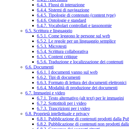
6.4.3. Flussi di interazione
6.4.4. Sistemi di navigazione
6.4.5. Tipologie di contenuto (content type)
6.4.6. Ontologie e standard
6.4.7. Vocabolari controllati e tassonomie
6.5. Scrittura e linguaggio
6.5.1. Come leggono le persone sul web
6.5.2. Le regole per un linguaggio semplice
6.5.3. Microtesti
6.5.4. Scrittura collaborativa
6.5.5. Content critique
6.5.6. Traduzione e localizzazione dei contenuti
6.6. Documenti
6.6.1. I documenti vanno sul web
6.6.2. Tipi di documenti
6.6.3. Formato di lettura dei documenti elettronici
6.6.4. Modalità di produzione dei documenti
6.7. Immagini e video
6.7.1. Testo alternativo (alt text) per le immagini
6.7.2. Sottotitoli per i video
6.7.3. Trascrizioni per i video
6.8. Proprietà intellettuale e privacy
6.8.1. Pubblicazione di contenuti prodotti dalla P
6.8.2. Pubblicazione di contenuti non prodotti dal