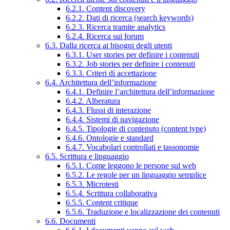
6.2.1. Content discovery
6.2.2. Dati di ricerca (search keywords)
6.2.3. Ricerca tramite analytics
6.2.4. Ricerca sui forum
6.3. Dalla ricerca ai bisogni degli utenti
6.3.1. User stories per definire i contenuti
6.3.2. Job stories per definire i contenuti
6.3.3. Criteri di accettazione
6.4. Architettura dell’informazione
6.4.1. Definire l’architettura dell’informazione
6.4.2. Alberatura
6.4.3. Flussi di interazione
6.4.4. Sistemi di navigazione
6.4.5. Tipologie di contenuto (content type)
6.4.6. Ontologie e standard
6.4.7. Vocabolari controllati e tassonomie
6.5. Scrittura e linguaggio
6.5.1. Come leggono le persone sul web
6.5.2. Le regole per un linguaggio semplice
6.5.3. Microtesti
6.5.4. Scrittura collaborativa
6.5.5. Content critique
6.5.6. Traduzione e localizzazione dei contenuti
6.6. Documenti