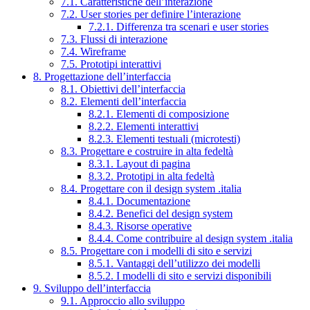
7.1. Caratteristiche dell’interazione
7.2. User stories per definire l’interazione
7.2.1. Differenza tra scenari e user stories
7.3. Flussi di interazione
7.4. Wireframe
7.5. Prototipi interattivi
8. Progettazione dell’interfaccia
8.1. Obiettivi dell’interfaccia
8.2. Elementi dell’interfaccia
8.2.1. Elementi di composizione
8.2.2. Elementi interattivi
8.2.3. Elementi testuali (microtesti)
8.3. Progettare e costruire in alta fedeltà
8.3.1. Layout di pagina
8.3.2. Prototipi in alta fedeltà
8.4. Progettare con il design system .italia
8.4.1. Documentazione
8.4.2. Benefici del design system
8.4.3. Risorse operative
8.4.4. Come contribuire al design system .italia
8.5. Progettare con i modelli di sito e servizi
8.5.1. Vantaggi dell’utilizzo dei modelli
8.5.2. I modelli di sito e servizi disponibili
9. Sviluppo dell’interfaccia
9.1. Approccio allo sviluppo