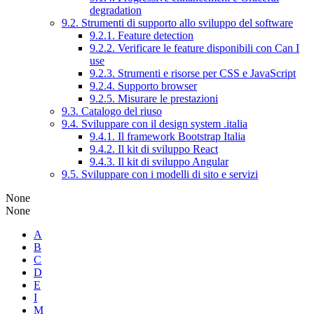
degradation
9.2. Strumenti di supporto allo sviluppo del software
9.2.1. Feature detection
9.2.2. Verificare le feature disponibili con Can I
use
9.2.3. Strumenti e risorse per CSS e JavaScript
9.2.4. Supporto browser
9.2.5. Misurare le prestazioni
9.3. Catalogo del riuso
9.4. Sviluppare con il design system .italia
9.4.1. Il framework Bootstrap Italia
9.4.2. Il kit di sviluppo React
9.4.3. Il kit di sviluppo Angular
9.5. Sviluppare con i modelli di sito e servizi
None
None
A
B
C
D
E
I
M