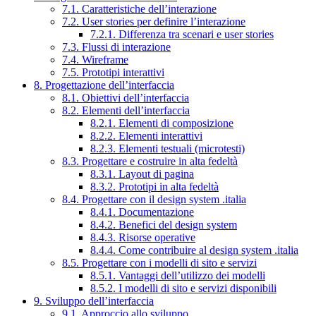
7.1. Caratteristiche dell’interazione
7.2. User stories per definire l’interazione
7.2.1. Differenza tra scenari e user stories
7.3. Flussi di interazione
7.4. Wireframe
7.5. Prototipi interattivi
8. Progettazione dell’interfaccia
8.1. Obiettivi dell’interfaccia
8.2. Elementi dell’interfaccia
8.2.1. Elementi di composizione
8.2.2. Elementi interattivi
8.2.3. Elementi testuali (microtesti)
8.3. Progettare e costruire in alta fedeltà
8.3.1. Layout di pagina
8.3.2. Prototipi in alta fedeltà
8.4. Progettare con il design system .italia
8.4.1. Documentazione
8.4.2. Benefici del design system
8.4.3. Risorse operative
8.4.4. Come contribuire al design system .italia
8.5. Progettare con i modelli di sito e servizi
8.5.1. Vantaggi dell’utilizzo dei modelli
8.5.2. I modelli di sito e servizi disponibili
9. Sviluppo dell’interfaccia
9.1. Approccio allo sviluppo