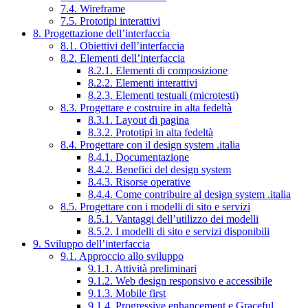
7.4. Wireframe
7.5. Prototipi interattivi
8. Progettazione dell’interfaccia
8.1. Obiettivi dell’interfaccia
8.2. Elementi dell’interfaccia
8.2.1. Elementi di composizione
8.2.2. Elementi interattivi
8.2.3. Elementi testuali (microtesti)
8.3. Progettare e costruire in alta fedeltà
8.3.1. Layout di pagina
8.3.2. Prototipi in alta fedeltà
8.4. Progettare con il design system .italia
8.4.1. Documentazione
8.4.2. Benefici del design system
8.4.3. Risorse operative
8.4.4. Come contribuire al design system .italia
8.5. Progettare con i modelli di sito e servizi
8.5.1. Vantaggi dell’utilizzo dei modelli
8.5.2. I modelli di sito e servizi disponibili
9. Sviluppo dell’interfaccia
9.1. Approccio allo sviluppo
9.1.1. Attività preliminari
9.1.2. Web design responsivo e accessibile
9.1.3. Mobile first
9.1.4. Progressive enhancement e Graceful