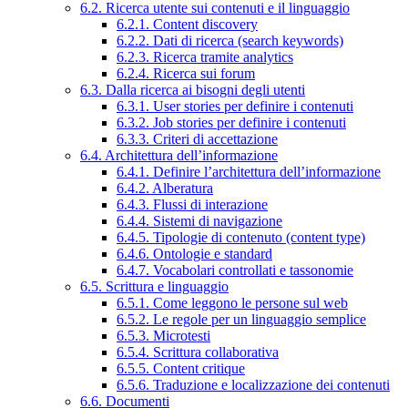
6.2. Ricerca utente sui contenuti e il linguaggio
6.2.1. Content discovery
6.2.2. Dati di ricerca (search keywords)
6.2.3. Ricerca tramite analytics
6.2.4. Ricerca sui forum
6.3. Dalla ricerca ai bisogni degli utenti
6.3.1. User stories per definire i contenuti
6.3.2. Job stories per definire i contenuti
6.3.3. Criteri di accettazione
6.4. Architettura dell’informazione
6.4.1. Definire l’architettura dell’informazione
6.4.2. Alberatura
6.4.3. Flussi di interazione
6.4.4. Sistemi di navigazione
6.4.5. Tipologie di contenuto (content type)
6.4.6. Ontologie e standard
6.4.7. Vocabolari controllati e tassonomie
6.5. Scrittura e linguaggio
6.5.1. Come leggono le persone sul web
6.5.2. Le regole per un linguaggio semplice
6.5.3. Microtesti
6.5.4. Scrittura collaborativa
6.5.5. Content critique
6.5.6. Traduzione e localizzazione dei contenuti
6.6. Documenti