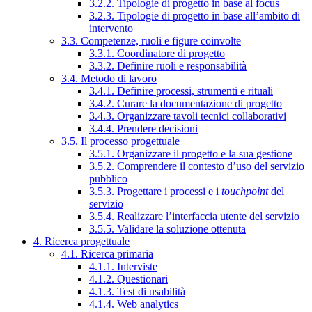
3.2.2. Tipologie di progetto in base al focus
3.2.3. Tipologie di progetto in base all’ambito di
intervento
3.3. Competenze, ruoli e figure coinvolte
3.3.1. Coordinatore di progetto
3.3.2. Definire ruoli e responsabilità
3.4. Metodo di lavoro
3.4.1. Definire processi, strumenti e rituali
3.4.2. Curare la documentazione di progetto
3.4.3. Organizzare tavoli tecnici collaborativi
3.4.4. Prendere decisioni
3.5. Il processo progettuale
3.5.1. Organizzare il progetto e la sua gestione
3.5.2. Comprendere il contesto d’uso del servizio
pubblico
3.5.3. Progettare i processi e i
touchpoint
del
servizio
3.5.4. Realizzare l’interfaccia utente del servizio
3.5.5. Validare la soluzione ottenuta
4. Ricerca progettuale
4.1. Ricerca primaria
4.1.1. Interviste
4.1.2. Questionari
4.1.3. Test di usabilità
4.1.4. Web analytics