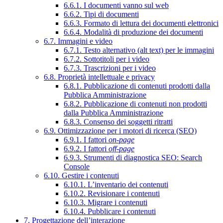
6.6.1. I documenti vanno sul web
6.6.2. Tipi di documenti
6.6.3. Formato di lettura dei documenti elettronici
6.6.4. Modalità di produzione dei documenti
6.7. Immagini e video
6.7.1. Testo alternativo (alt text) per le immagini
6.7.2. Sottotitoli per i video
6.7.3. Trascrizioni per i video
6.8. Proprietà intellettuale e privacy
6.8.1. Pubblicazione di contenuti prodotti dalla
Pubblica Amministrazione
6.8.2. Pubblicazione di contenuti non prodotti
dalla Pubblica Amministrazione
6.8.3. Consenso dei soggetti ritratti
6.9. Ottimizzazione per i motori di ricerca (SEO)
6.9.1. I fattori
on-page
6.9.2. I fattori
off-page
6.9.3. Strumenti di diagnostica SEO: Search
Console
6.10. Gestire i contenuti
6.10.1. L’inventario dei contenuti
6.10.2. Revisionare i contenuti
6.10.3. Migrare i contenuti
6.10.4. Pubblicare i contenuti
7. Progettazione dell’interazione