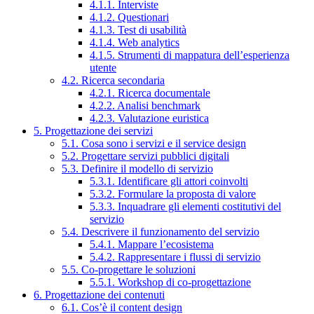
4.1.1. Interviste
4.1.2. Questionari
4.1.3. Test di usabilità
4.1.4. Web analytics
4.1.5. Strumenti di mappatura dell’esperienza
utente
4.2. Ricerca secondaria
4.2.1. Ricerca documentale
4.2.2. Analisi benchmark
4.2.3. Valutazione euristica
5. Progettazione dei servizi
5.1. Cosa sono i servizi e il service design
5.2. Progettare servizi pubblici digitali
5.3. Definire il modello di servizio
5.3.1. Identificare gli attori coinvolti
5.3.2. Formulare la proposta di valore
5.3.3. Inquadrare gli elementi costitutivi del
servizio
5.4. Descrivere il funzionamento del servizio
5.4.1. Mappare l’ecosistema
5.4.2. Rappresentare i flussi di servizio
5.5. Co-progettare le soluzioni
5.5.1. Workshop di co-progettazione
6. Progettazione dei contenuti
6.1. Cos’è il content design