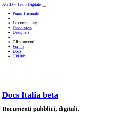
AGID
+
Team Digitale
Piano Triennale
Le community
Developers
Designers
Gli strumenti
Forum
Docs
GitHub
Docs Italia
beta
Documenti pubblici, digitali.