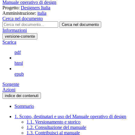
Manuale operativo di design
Progetto:
Designers Italia
Amministrazione:
italia
Cerca nel documento
Cerca nel documento
Informazioni
versione-corrente
Scarica
pdf
html
epub
Sorgente
Azioni
indice dei contenuti
Sommario
1. Scopo, destinatari e uso del Manuale operativo di design
1.1. Versionamento e storico
1.2. Consultazione del manuale
1.3. Contribuisci al manuale