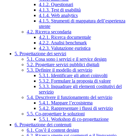
4.1.2. Questionari
4.1.3. Test di usabilità
4.1.4. Web analytics
4.1.5. Strumenti di mappatura dell’esperienza
utente
4.2. Ricerca secondaria
4.2.1. Ricerca documentale
4.2.2. Analisi benchmark
4.2.3. Valutazione euristica
5. Progettazione dei servizi
5.1. Cosa sono i servizi e il service design
5.2. Progettare servizi pubblici digitali
5.3. Definire il modello di servizio
5.3.1. Identificare gli attori coinvolti
5.3.2. Formulare la proposta di valore
5.3.3. Inquadrare gli elementi costitutivi del
servizio
5.4. Descrivere il funzionamento del servizio
5.4.1. Mappare l’ecosistema
5.4.2. Rappresentare i flussi di servizio
5.5. Co-progettare le soluzioni
5.5.1. Workshop di co-progettazione
6. Progettazione dei contenuti
6.1. Cos’è il content design
6.2. Ricerca utente sui contenuti e il linguaggio