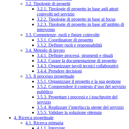
3.2. Tipologie di progetti
3.2.1. Tipologie di progetto in base agli attori
coinvolti nel servizio
3.2.2. Tipologie di progetto in base al focus
3.2.3. Tipologie di progetto in base all’ambito di
intervento
3.3. Competenze, ruoli e figure coinvolte
3.3.1. Coordinatore di progetto
3.3.2. Definire ruoli e responsabilità
3.4. Metodo di lavoro
3.4.1. Definire processi, strumenti e rituali
3.4.2. Curare la documentazione di progetto
3.4.3. Organizzare tavoli tecnici collaborativi
3.4.4. Prendere decisioni
3.5. Il processo progettuale
3.5.1. Organizzare il progetto e la sua gestione
3.5.2. Comprendere il contesto d’uso del servizio
pubblico
3.5.3. Progettare i processi e i
touchpoint
del
servizio
3.5.4. Realizzare l’interfaccia utente del servizio
3.5.5. Validare la soluzione ottenuta
4. Ricerca progettuale
4.1. Ricerca primaria
4.1.1. Interviste