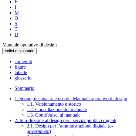
E
I
M
O
S
T
U
Manuale operativo di design
indici e glossario
contenuti
figure
tabelle
glossario
Sommario
1. Scopo, destinatari e uso del Manuale operativo di design
1.1. Versionamento e storico
1.2. Consultazione del manuale
1.3. Contribuisci al manuale
2. Introduzione al design per i servizi pubblici digitali
2.1. Design per l’amministrazione digitale (
e-
government
)