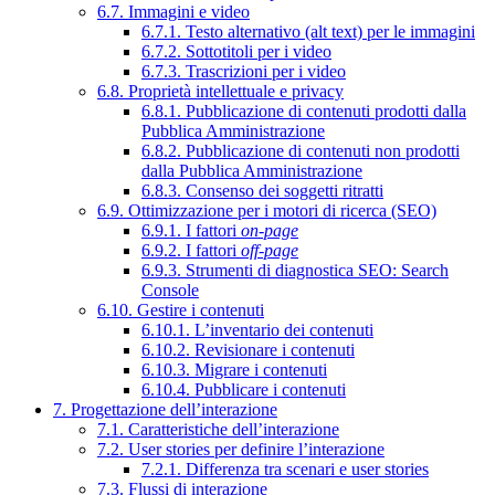
6.7. Immagini e video
6.7.1. Testo alternativo (alt text) per le immagini
6.7.2. Sottotitoli per i video
6.7.3. Trascrizioni per i video
6.8. Proprietà intellettuale e privacy
6.8.1. Pubblicazione di contenuti prodotti dalla
Pubblica Amministrazione
6.8.2. Pubblicazione di contenuti non prodotti
dalla Pubblica Amministrazione
6.8.3. Consenso dei soggetti ritratti
6.9. Ottimizzazione per i motori di ricerca (SEO)
6.9.1. I fattori
on-page
6.9.2. I fattori
off-page
6.9.3. Strumenti di diagnostica SEO: Search
Console
6.10. Gestire i contenuti
6.10.1. L’inventario dei contenuti
6.10.2. Revisionare i contenuti
6.10.3. Migrare i contenuti
6.10.4. Pubblicare i contenuti
7. Progettazione dell’interazione
7.1. Caratteristiche dell’interazione
7.2. User stories per definire l’interazione
7.2.1. Differenza tra scenari e user stories
7.3. Flussi di interazione