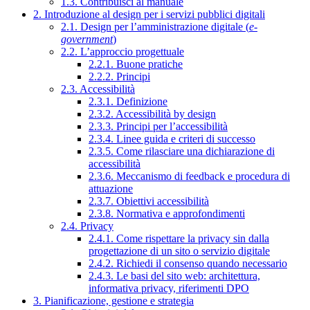
1.3. Contribuisci al manuale
2. Introduzione al design per i servizi pubblici digitali
2.1. Design per l’amministrazione digitale (
e-
government
)
2.2. L’approccio progettuale
2.2.1. Buone pratiche
2.2.2. Principi
2.3. Accessibilità
2.3.1. Definizione
2.3.2. Accessibilità by design
2.3.3. Principi per l’accessibilità
2.3.4. Linee guida e criteri di successo
2.3.5. Come rilasciare una dichiarazione di
accessibilità
2.3.6. Meccanismo di feedback e procedura di
attuazione
2.3.7. Obiettivi accessibilità
2.3.8. Normativa e approfondimenti
2.4. Privacy
2.4.1. Come rispettare la privacy sin dalla
progettazione di un sito o servizio digitale
2.4.2. Richiedi il consenso quando necessario
2.4.3. Le basi del sito web: architettura,
informativa privacy, riferimenti DPO
3. Pianificazione, gestione e strategia