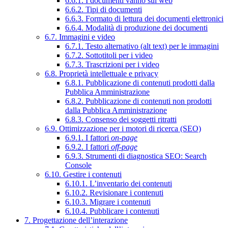
6.6.1. I documenti vanno sul web
6.6.2. Tipi di documenti
6.6.3. Formato di lettura dei documenti elettronici
6.6.4. Modalità di produzione dei documenti
6.7. Immagini e video
6.7.1. Testo alternativo (alt text) per le immagini
6.7.2. Sottotitoli per i video
6.7.3. Trascrizioni per i video
6.8. Proprietà intellettuale e privacy
6.8.1. Pubblicazione di contenuti prodotti dalla
Pubblica Amministrazione
6.8.2. Pubblicazione di contenuti non prodotti
dalla Pubblica Amministrazione
6.8.3. Consenso dei soggetti ritratti
6.9. Ottimizzazione per i motori di ricerca (SEO)
6.9.1. I fattori
on-page
6.9.2. I fattori
off-page
6.9.3. Strumenti di diagnostica SEO: Search
Console
6.10. Gestire i contenuti
6.10.1. L’inventario dei contenuti
6.10.2. Revisionare i contenuti
6.10.3. Migrare i contenuti
6.10.4. Pubblicare i contenuti
7. Progettazione dell’interazione