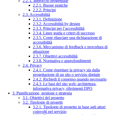
2.2. L’approccio progettuale
2.2.1. Buone pratiche
2.2.2. Principi
2.3. Accessibilità
2.3.1. Definizione
2.3.2. Accessibilità by design
2.3.3. Principi per l’accessibilità
2.3.4. Linee guida e criteri di successo
2.3.5. Come rilasciare una dichiarazione di
accessibilità
2.3.6. Meccanismo di feedback e procedura di
attuazione
2.3.7. Obiettivi accessibilità
2.3.8. Normativa e approfondimenti
2.4. Privacy
2.4.1. Come rispettare la privacy sin dalla
progettazione di un sito o servizio digitale
2.4.2. Richiedi il consenso quando necessario
2.4.3. Le basi del sito web: architettura,
informativa privacy, riferimenti DPO
3. Pianificazione, gestione e strategia
3.1. Obiettivi del progetto
3.2. Tipologie di progetti
3.2.1. Tipologie di progetto in base agli attori
coinvolti nel servizio