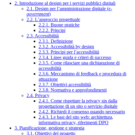
2. Introduzione al design per i servizi pubblici digitali
2.1. Design per l’amministrazione digitale (
e-
government
)
2.2. L’approccio progettuale
2.2.1. Buone pratiche
2.2.2. Principi
2.3. Accessibilità
2.3.1. Definizione
2.3.2. Accessibilità by design
2.3.3. Principi per l’accessibilità
2.3.4. Linee guida e criteri di successo
2.3.5. Come rilasciare una dichiarazione di
accessibilità
2.3.6. Meccanismo di feedback e procedura di
attuazione
2.3.7. Obiettivi accessibilità
2.3.8. Normativa e approfondimenti
2.4. Privacy
2.4.1. Come rispettare la privacy sin dalla
progettazione di un sito o servizio digitale
2.4.2. Richiedi il consenso quando necessario
2.4.3. Le basi del sito web: architettura,
informativa privacy, riferimenti DPO
3. Pianificazione, gestione e strategia
3.1. Obiettivi del progetto