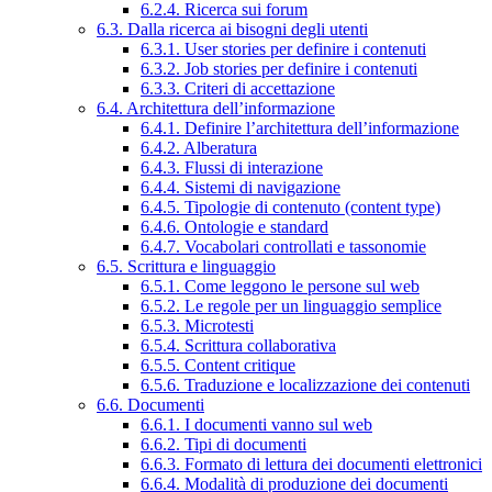
6.2.4. Ricerca sui forum
6.3. Dalla ricerca ai bisogni degli utenti
6.3.1. User stories per definire i contenuti
6.3.2. Job stories per definire i contenuti
6.3.3. Criteri di accettazione
6.4. Architettura dell’informazione
6.4.1. Definire l’architettura dell’informazione
6.4.2. Alberatura
6.4.3. Flussi di interazione
6.4.4. Sistemi di navigazione
6.4.5. Tipologie di contenuto (content type)
6.4.6. Ontologie e standard
6.4.7. Vocabolari controllati e tassonomie
6.5. Scrittura e linguaggio
6.5.1. Come leggono le persone sul web
6.5.2. Le regole per un linguaggio semplice
6.5.3. Microtesti
6.5.4. Scrittura collaborativa
6.5.5. Content critique
6.5.6. Traduzione e localizzazione dei contenuti
6.6. Documenti
6.6.1. I documenti vanno sul web
6.6.2. Tipi di documenti
6.6.3. Formato di lettura dei documenti elettronici
6.6.4. Modalità di produzione dei documenti