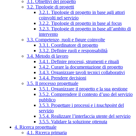
3.1. Obiettivi del progetto
3.2. Tipologie di progetti
3.2.1. Tipologie di progetto in base agli attori
coinvolti nel servizio
3.2.2. Tipologie di progetto in base al focus
3.2.3. Tipologie di progetto in base all’ambito di
intervento
3.3. Competenze, ruoli e figure coinvolte
3.3.1. Coordinatore di progetto
3.3.2. Definire ruoli e responsabilità
3.4. Metodo di lavoro
3.4.1. Definire processi, strumenti e rituali
3.4.2. Curare la documentazione di progetto
3.4.3. Organizzare tavoli tecnici collaborativi
3.4.4. Prendere decisioni
3.5. Il processo progettuale
3.5.1. Organizzare il progetto e la sua gestione
3.5.2. Comprendere il contesto d’uso del servizio
pubblico
3.5.3. Progettare i processi e i
touchpoint
del
servizio
3.5.4. Realizzare l’interfaccia utente del servizio
3.5.5. Validare la soluzione ottenuta
4. Ricerca progettuale
4.1. Ricerca primaria