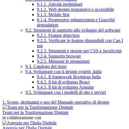
9.1.1. Attività preliminari
9.1.2. Web design responsivo e accessibile
9.1.3. Mobile first
9.1.4. Progressive enhancement e Graceful
degradation
9.2. Strumenti di supporto allo sviluppo del software
9.2.1. Feature detection
9.2.2. Verificare le feature disponibili con Can I
use
9.2.3. Strumenti e risorse per CSS e JavaScript
9.2.4. Supporto browser
9.2.5. Misurare le prestazioni
9.3. Catalogo del riuso
9.4. Sviluppare con il design system .italia
9.4.1. Il framework Bootstrap Italia
9.4.2. Il kit di sviluppo React
9.4.3. Il kit di sviluppo Angular
9.5. Sviluppare con i modelli di sito e servizi
1. Scopo, destinatari e uso del Manuale operativo di design
Team per la Trasformazione Digitale
in collaborazione con
Agenzia per l'Italia Digitale