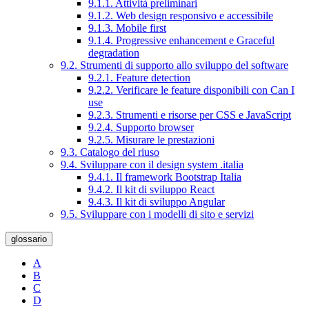
9.1.1. Attività preliminari
9.1.2. Web design responsivo e accessibile
9.1.3. Mobile first
9.1.4. Progressive enhancement e Graceful
degradation
9.2. Strumenti di supporto allo sviluppo del software
9.2.1. Feature detection
9.2.2. Verificare le feature disponibili con Can I
use
9.2.3. Strumenti e risorse per CSS e JavaScript
9.2.4. Supporto browser
9.2.5. Misurare le prestazioni
9.3. Catalogo del riuso
9.4. Sviluppare con il design system .italia
9.4.1. Il framework Bootstrap Italia
9.4.2. Il kit di sviluppo React
9.4.3. Il kit di sviluppo Angular
9.5. Sviluppare con i modelli di sito e servizi
glossario
A
B
C
D