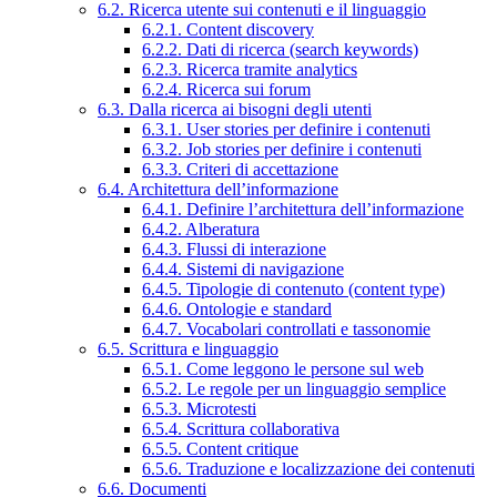
6.2. Ricerca utente sui contenuti e il linguaggio
6.2.1. Content discovery
6.2.2. Dati di ricerca (search keywords)
6.2.3. Ricerca tramite analytics
6.2.4. Ricerca sui forum
6.3. Dalla ricerca ai bisogni degli utenti
6.3.1. User stories per definire i contenuti
6.3.2. Job stories per definire i contenuti
6.3.3. Criteri di accettazione
6.4. Architettura dell’informazione
6.4.1. Definire l’architettura dell’informazione
6.4.2. Alberatura
6.4.3. Flussi di interazione
6.4.4. Sistemi di navigazione
6.4.5. Tipologie di contenuto (content type)
6.4.6. Ontologie e standard
6.4.7. Vocabolari controllati e tassonomie
6.5. Scrittura e linguaggio
6.5.1. Come leggono le persone sul web
6.5.2. Le regole per un linguaggio semplice
6.5.3. Microtesti
6.5.4. Scrittura collaborativa
6.5.5. Content critique
6.5.6. Traduzione e localizzazione dei contenuti
6.6. Documenti