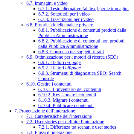
6.7. Immagini e video
6.7.1. Testo alternativo (alt text) per le immagini
6.7.2. Sottotitoli per i video
6.7.3. Trascrizioni per i video
6.8. Proprietà intellettuale e privacy
6.8.1. Pubblicazione di contenuti prodotti dalla
Pubblica Amministrazione
6.8.2. Pubblicazione di contenuti non prodotti
dalla Pubblica Amministrazione
6.8.3. Consenso dei soggetti ritratti
6.9. Ottimizzazione per i motori di ricerca (SEO)
6.9.1. I fattori
on-page
6.9.2. I fattori
off-page
6.9.3. Strumenti di diagnostica SEO: Search
Console
6.10. Gestire i contenuti
6.10.1. L’inventario dei contenuti
6.10.2. Revisionare i contenuti
6.10.3. Migrare i contenuti
6.10.4. Pubblicare i contenuti
7. Progettazione dell’interazione
7.1. Caratteristiche dell’interazione
7.2. User stories per definire l’interazione
7.2.1. Differenza tra scenari e user stories
7.3. Flussi di interazione