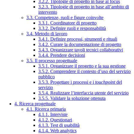
3.2.2. Tipologie di progetto in base al focus
3.2.3. Tipologie di progetto in base all’ambito di
intervento
3.3. Competenze, ruoli e figure coinvolte
3.3.1. Coordinatore di progetto
3.3.2. Definire ruoli e responsabilità
3.4. Metodo di lavoro
3.4.1. Definire processi, strumenti e rituali
3.4.2. Curare la documentazione di progetto
3.4.3. Organizzare tavoli tecnici collaborativi
3.4.4. Prendere decisioni
3.5. Il processo progettuale
3.5.1. Organizzare il progetto e la sua gestione
3.5.2. Comprendere il contesto d’uso del servizio
pubblico
3.5.3. Progettare i processi e i
touchpoint
del
servizio
3.5.4. Realizzare l’interfaccia utente del servizio
3.5.5. Validare la soluzione ottenuta
4. Ricerca progettuale
4.1. Ricerca primaria
4.1.1. Interviste
4.1.2. Questionari
4.1.3. Test di usabilità
4.1.4. Web analytics