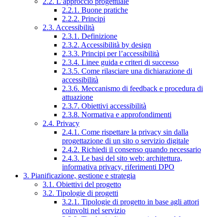
2.2. L’approccio progettuale
2.2.1. Buone pratiche
2.2.2. Principi
2.3. Accessibilità
2.3.1. Definizione
2.3.2. Accessibilità by design
2.3.3. Principi per l’accessibilità
2.3.4. Linee guida e criteri di successo
2.3.5. Come rilasciare una dichiarazione di
accessibilità
2.3.6. Meccanismo di feedback e procedura di
attuazione
2.3.7. Obiettivi accessibilità
2.3.8. Normativa e approfondimenti
2.4. Privacy
2.4.1. Come rispettare la privacy sin dalla
progettazione di un sito o servizio digitale
2.4.2. Richiedi il consenso quando necessario
2.4.3. Le basi del sito web: architettura,
informativa privacy, riferimenti DPO
3. Pianificazione, gestione e strategia
3.1. Obiettivi del progetto
3.2. Tipologie di progetti
3.2.1. Tipologie di progetto in base agli attori
coinvolti nel servizio