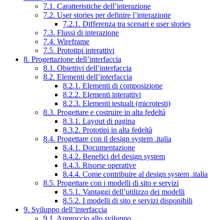
7.1. Caratteristiche dell’interazione
7.2. User stories per definire l’interazione
7.2.1. Differenza tra scenari e user stories
7.3. Flussi di interazione
7.4. Wireframe
7.5. Prototipi interattivi
8. Progettazione dell’interfaccia
8.1. Obiettivi dell’interfaccia
8.2. Elementi dell’interfaccia
8.2.1. Elementi di composizione
8.2.2. Elementi interattivi
8.2.3. Elementi testuali (microtesti)
8.3. Progettare e costruire in alta fedeltà
8.3.1. Layout di pagina
8.3.2. Prototipi in alta fedeltà
8.4. Progettare con il design system .italia
8.4.1. Documentazione
8.4.2. Benefici del design system
8.4.3. Risorse operative
8.4.4. Come contribuire al design system .italia
8.5. Progettare con i modelli di sito e servizi
8.5.1. Vantaggi dell’utilizzo dei modelli
8.5.2. I modelli di sito e servizi disponibili
9. Sviluppo dell’interfaccia
9.1. Approccio allo sviluppo