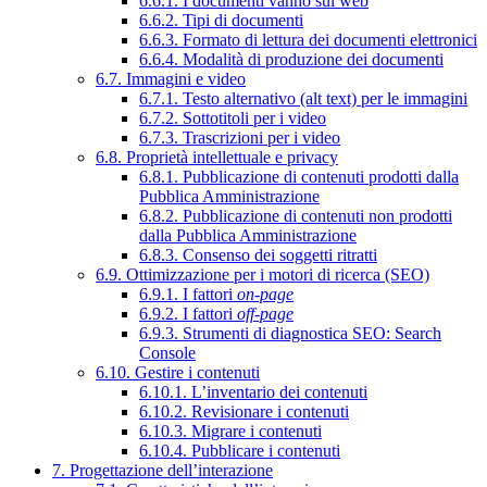
6.6.1. I documenti vanno sul web
6.6.2. Tipi di documenti
6.6.3. Formato di lettura dei documenti elettronici
6.6.4. Modalità di produzione dei documenti
6.7. Immagini e video
6.7.1. Testo alternativo (alt text) per le immagini
6.7.2. Sottotitoli per i video
6.7.3. Trascrizioni per i video
6.8. Proprietà intellettuale e privacy
6.8.1. Pubblicazione di contenuti prodotti dalla
Pubblica Amministrazione
6.8.2. Pubblicazione di contenuti non prodotti
dalla Pubblica Amministrazione
6.8.3. Consenso dei soggetti ritratti
6.9. Ottimizzazione per i motori di ricerca (SEO)
6.9.1. I fattori
on-page
6.9.2. I fattori
off-page
6.9.3. Strumenti di diagnostica SEO: Search
Console
6.10. Gestire i contenuti
6.10.1. L’inventario dei contenuti
6.10.2. Revisionare i contenuti
6.10.3. Migrare i contenuti
6.10.4. Pubblicare i contenuti
7. Progettazione dell’interazione