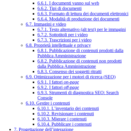
6.6.1. I documenti vanno sul web
6.6.2. Tipi di documenti
6.6.3. Formato di lettura dei documenti elettronici
6.6.4. Modalità di produzione dei documenti
6.7. Immagini e video
6.7.1. Testo alternativo (alt text) per le immagini
6.7.2. Sottotitoli per i video
6.7.3. Trascrizioni per i video
6.8. Proprietà intellettuale e privacy
6.8.1. Pubblicazione di contenuti prodotti dalla
Pubblica Amministrazione
6.8.2. Pubblicazione di contenuti non prodotti
dalla Pubblica Amministrazione
6.8.3. Consenso dei soggetti ritratti
6.9. Ottimizzazione per i motori di ricerca (SEO)
6.9.1. I fattori
on-page
6.9.2. I fattori
off-page
6.9.3. Strumenti di diagnostica SEO: Search
Console
6.10. Gestire i contenuti
6.10.1. L’inventario dei contenuti
6.10.2. Revisionare i contenuti
6.10.3. Migrare i contenuti
6.10.4. Pubblicare i contenuti
7. Progettazione dell’interazione