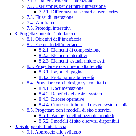
7.1. Caratteristiche dell’interazione
7.2. User stories per definire l’interazione
7.2.1. Differenza tra scenari e user stories
7.3. Flussi di interazione
7.4. Wireframe
7.5. Prototipi interattivi
8. Progettazione dell’interfaccia
8.1. Obiettivi dell’interfaccia
8.2. Elementi dell’interfaccia
8.2.1. Elementi di composizione
8.2.2. Elementi interattivi
8.2.3. Elementi testuali (microtesti)
8.3. Progettare e costruire in alta fedeltà
8.3.1. Layout di pagina
8.3.2. Prototipi in alta fedeltà
8.4. Progettare con il design system .italia
8.4.1. Documentazione
8.4.2. Benefici del design system
8.4.3. Risorse operative
8.4.4. Come contribuire al design system .italia
8.5. Progettare con i modelli di sito e servizi
8.5.1. Vantaggi dell’utilizzo dei modelli
8.5.2. I modelli di sito e servizi disponibili
9. Sviluppo dell’interfaccia
9.1. Approccio allo sviluppo