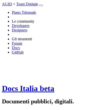
AGID
+
Team Digitale
Piano Triennale
Le community
Developers
Designers
Gli strumenti
Forum
Docs
GitHub
Docs Italia
beta
Documenti pubblici, digitali.