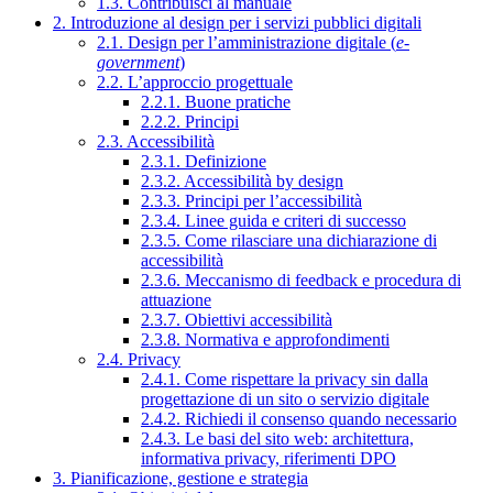
1.3. Contribuisci al manuale
2. Introduzione al design per i servizi pubblici digitali
2.1. Design per l’amministrazione digitale (
e-
government
)
2.2. L’approccio progettuale
2.2.1. Buone pratiche
2.2.2. Principi
2.3. Accessibilità
2.3.1. Definizione
2.3.2. Accessibilità by design
2.3.3. Principi per l’accessibilità
2.3.4. Linee guida e criteri di successo
2.3.5. Come rilasciare una dichiarazione di
accessibilità
2.3.6. Meccanismo di feedback e procedura di
attuazione
2.3.7. Obiettivi accessibilità
2.3.8. Normativa e approfondimenti
2.4. Privacy
2.4.1. Come rispettare la privacy sin dalla
progettazione di un sito o servizio digitale
2.4.2. Richiedi il consenso quando necessario
2.4.3. Le basi del sito web: architettura,
informativa privacy, riferimenti DPO
3. Pianificazione, gestione e strategia