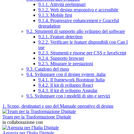
9.1.1. Attività preliminari
9.1.2. Web design responsivo e accessibile
9.1.3. Mobile first
9.1.4. Progressive enhancement e Graceful
degradation
9.2. Strumenti di supporto allo sviluppo del software
9.2.1. Feature detection
9.2.2. Verificare le feature disponibili con Can I
use
9.2.3. Strumenti e risorse per CSS e JavaScript
9.2.4. Supporto browser
9.2.5. Misurare le prestazioni
9.3. Catalogo del riuso
9.4. Sviluppare con il design system .italia
9.4.1. Il framework Bootstrap Italia
9.4.2. Il kit di sviluppo React
9.4.3. Il kit di sviluppo Angular
9.5. Sviluppare con i modelli di sito e servizi
1. Scopo, destinatari e uso del Manuale operativo di design
Team per la Trasformazione Digitale
in collaborazione con
Agenzia per l'Italia Digitale