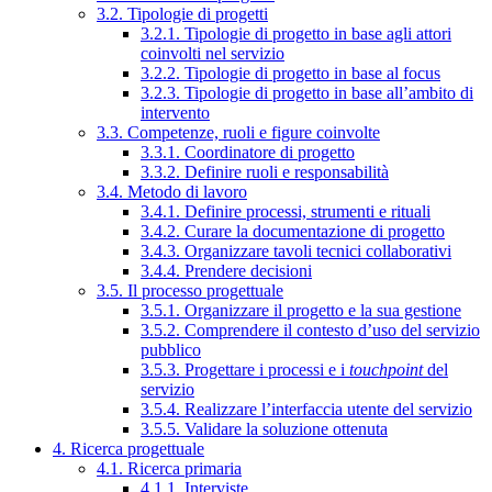
3.2. Tipologie di progetti
3.2.1. Tipologie di progetto in base agli attori
coinvolti nel servizio
3.2.2. Tipologie di progetto in base al focus
3.2.3. Tipologie di progetto in base all’ambito di
intervento
3.3. Competenze, ruoli e figure coinvolte
3.3.1. Coordinatore di progetto
3.3.2. Definire ruoli e responsabilità
3.4. Metodo di lavoro
3.4.1. Definire processi, strumenti e rituali
3.4.2. Curare la documentazione di progetto
3.4.3. Organizzare tavoli tecnici collaborativi
3.4.4. Prendere decisioni
3.5. Il processo progettuale
3.5.1. Organizzare il progetto e la sua gestione
3.5.2. Comprendere il contesto d’uso del servizio
pubblico
3.5.3. Progettare i processi e i
touchpoint
del
servizio
3.5.4. Realizzare l’interfaccia utente del servizio
3.5.5. Validare la soluzione ottenuta
4. Ricerca progettuale
4.1. Ricerca primaria
4.1.1. Interviste