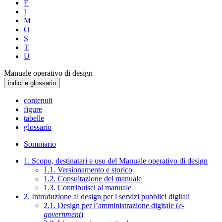
E
I
M
O
S
T
U
Manuale operativo di design
indici e glossario
contenuti
figure
tabelle
glossario
Sommario
1. Scopo, destinatari e uso del Manuale operativo di design
1.1. Versionamento e storico
1.2. Consultazione del manuale
1.3. Contribuisci al manuale
2. Introduzione al design per i servizi pubblici digitali
2.1. Design per l’amministrazione digitale (
e-
government
)