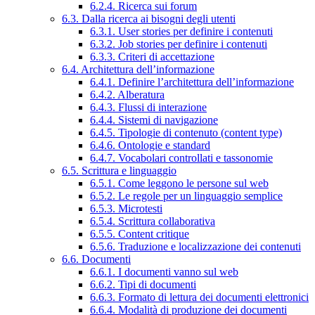
6.2.4. Ricerca sui forum
6.3. Dalla ricerca ai bisogni degli utenti
6.3.1. User stories per definire i contenuti
6.3.2. Job stories per definire i contenuti
6.3.3. Criteri di accettazione
6.4. Architettura dell’informazione
6.4.1. Definire l’architettura dell’informazione
6.4.2. Alberatura
6.4.3. Flussi di interazione
6.4.4. Sistemi di navigazione
6.4.5. Tipologie di contenuto (content type)
6.4.6. Ontologie e standard
6.4.7. Vocabolari controllati e tassonomie
6.5. Scrittura e linguaggio
6.5.1. Come leggono le persone sul web
6.5.2. Le regole per un linguaggio semplice
6.5.3. Microtesti
6.5.4. Scrittura collaborativa
6.5.5. Content critique
6.5.6. Traduzione e localizzazione dei contenuti
6.6. Documenti
6.6.1. I documenti vanno sul web
6.6.2. Tipi di documenti
6.6.3. Formato di lettura dei documenti elettronici
6.6.4. Modalità di produzione dei documenti