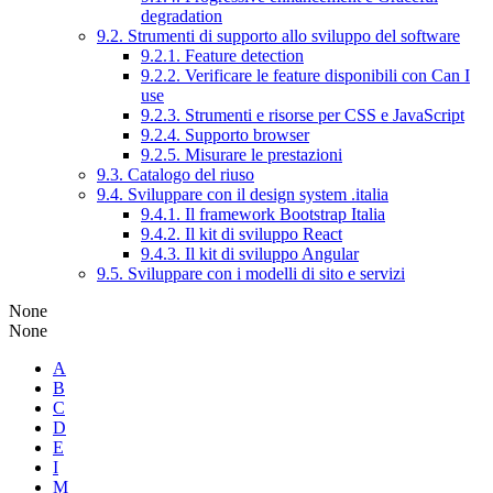
degradation
9.2. Strumenti di supporto allo sviluppo del software
9.2.1. Feature detection
9.2.2. Verificare le feature disponibili con Can I
use
9.2.3. Strumenti e risorse per CSS e JavaScript
9.2.4. Supporto browser
9.2.5. Misurare le prestazioni
9.3. Catalogo del riuso
9.4. Sviluppare con il design system .italia
9.4.1. Il framework Bootstrap Italia
9.4.2. Il kit di sviluppo React
9.4.3. Il kit di sviluppo Angular
9.5. Sviluppare con i modelli di sito e servizi
None
None
A
B
C
D
E
I
M