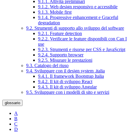
9.1.1. Attività preliminari
9.1.2. Web design responsivo e accessibile
9.1.3. Mobile first
9.1.4. Progressive enhancement e Graceful
degradation
9.2. Strumenti di supporto allo sviluppo del software
9.2.1. Feature detection
9.2.2. Verificare le feature disponibili con Can I
use
9.2.3. Strumenti e risorse per CSS e JavaScript
9.2.4. Supporto browser
9.2.5. Misurare le prestazioni
9.3. Catalogo del riuso
9.4. Sviluppare con il design system .italia
9.4.1. Il framework Bootstrap Italia
9.4.2. Il kit di sviluppo React
9.4.3. Il kit di sviluppo Angular
9.5. Sviluppare con i modelli di sito e servizi
glossario
A
B
C
D