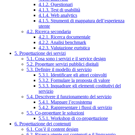
4.1.2. Questionari
4.1.3. Test di usabilità
4.1.4. Web analytics
4.1.5. Strumenti di mappatura dell’esperienza
utente
4.2. Ricerca secondaria
4.2.1. Ricerca documentale
4.2.2. Analisi benchmark
4.2.3. Valutazione euristica
5. Progettazione dei servizi
5.1. Cosa sono i servizi e il service design
5.2. Progettare servizi pubblici digitali
5.3. Definire il modello di servizio
5.3.1. Identificare gli attori coinvolti
5.3.2. Formulare la proposta di valore
5.3.3. Inquadrare gli elementi costitutivi del
servizio
5.4. Descrivere il funzionamento del servizio
5.4.1. Mappare l’ecosistema
5.4.2. Rappresentare i flussi di servizio
5.5. Co-progettare le soluzioni
5.5.1. Workshop di co-progettazione
6. Progettazione dei contenuti
6.1. Cos’è il content design
6.2. Ricerca utente sui contenuti e il linguaggio