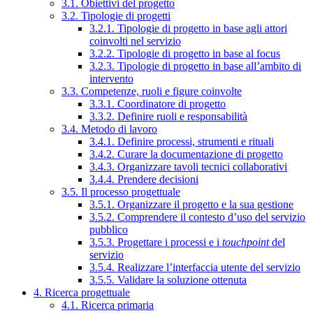
3.1. Obiettivi del progetto
3.2. Tipologie di progetti
3.2.1. Tipologie di progetto in base agli attori
coinvolti nel servizio
3.2.2. Tipologie di progetto in base al focus
3.2.3. Tipologie di progetto in base all’ambito di
intervento
3.3. Competenze, ruoli e figure coinvolte
3.3.1. Coordinatore di progetto
3.3.2. Definire ruoli e responsabilità
3.4. Metodo di lavoro
3.4.1. Definire processi, strumenti e rituali
3.4.2. Curare la documentazione di progetto
3.4.3. Organizzare tavoli tecnici collaborativi
3.4.4. Prendere decisioni
3.5. Il processo progettuale
3.5.1. Organizzare il progetto e la sua gestione
3.5.2. Comprendere il contesto d’uso del servizio
pubblico
3.5.3. Progettare i processi e i
touchpoint
del
servizio
3.5.4. Realizzare l’interfaccia utente del servizio
3.5.5. Validare la soluzione ottenuta
4. Ricerca progettuale
4.1. Ricerca primaria