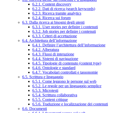
6.2.1. Content discovery
6.2.2. Dati di ricerca (search keywords)
6.2.3. Ricerca tramite analytics
6.2.4. Ricerca sui forum
6.3. Dalla ricerca ai bisogni degli utenti
6.3.1. User stories per definire i contenuti
6.3.2. Job stories per definire i contenuti
6.3.3. Criteri di accettazione
6.4. Architettura dell’informazione
6.4.1. Definire l’architettura dell’informazione
6.4.2. Alberatura
6.4.3. Flussi di interazione
6.4.4. Sistemi di navigazione
6.4.5. Tipologie di contenuto (content type)
6.4.6. Ontologie e standard
6.4.7. Vocabolari controllati e tassonomie
6.5. Scrittura e linguaggio
6.5.1. Come leggono le persone sul web
6.5.2. Le regole per un linguaggio semplice
6.5.3. Microtesti
6.5.4. Scrittura collaborativa
6.5.5. Content critique
6.5.6. Traduzione e localizzazione dei contenuti
6.6. Documenti