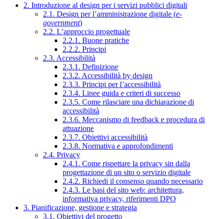
2. Introduzione al design per i servizi pubblici digitali
2.1. Design per l’amministrazione digitale (
e-
government
)
2.2. L’approccio progettuale
2.2.1. Buone pratiche
2.2.2. Principi
2.3. Accessibilità
2.3.1. Definizione
2.3.2. Accessibilità by design
2.3.3. Principi per l’accessibilità
2.3.4. Linee guida e criteri di successo
2.3.5. Come rilasciare una dichiarazione di
accessibilità
2.3.6. Meccanismo di feedback e procedura di
attuazione
2.3.7. Obiettivi accessibilità
2.3.8. Normativa e approfondimenti
2.4. Privacy
2.4.1. Come rispettare la privacy sin dalla
progettazione di un sito o servizio digitale
2.4.2. Richiedi il consenso quando necessario
2.4.3. Le basi del sito web: architettura,
informativa privacy, riferimenti DPO
3. Pianificazione, gestione e strategia
3.1. Obiettivi del progetto