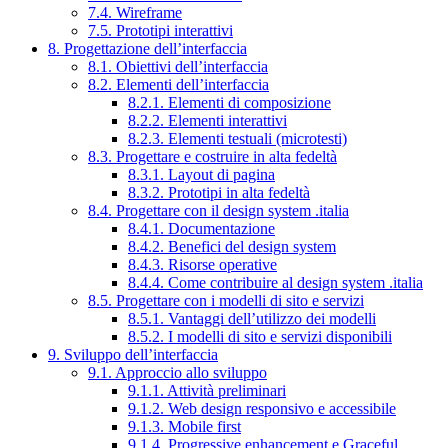
7.4. Wireframe
7.5. Prototipi interattivi
8. Progettazione dell’interfaccia
8.1. Obiettivi dell’interfaccia
8.2. Elementi dell’interfaccia
8.2.1. Elementi di composizione
8.2.2. Elementi interattivi
8.2.3. Elementi testuali (microtesti)
8.3. Progettare e costruire in alta fedeltà
8.3.1. Layout di pagina
8.3.2. Prototipi in alta fedeltà
8.4. Progettare con il design system .italia
8.4.1. Documentazione
8.4.2. Benefici del design system
8.4.3. Risorse operative
8.4.4. Come contribuire al design system .italia
8.5. Progettare con i modelli di sito e servizi
8.5.1. Vantaggi dell’utilizzo dei modelli
8.5.2. I modelli di sito e servizi disponibili
9. Sviluppo dell’interfaccia
9.1. Approccio allo sviluppo
9.1.1. Attività preliminari
9.1.2. Web design responsivo e accessibile
9.1.3. Mobile first
9.1.4. Progressive enhancement e Graceful