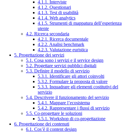
4.1.1. Interviste
4.1.2. Questionari
4.1.3. Test di usabilità
4.1.4. Web analytics
4.1.5. Strumenti di mappatura dell’esperienza
utente
4.2. Ricerca secondaria
4.2.1. Ricerca documentale
4.2.2. Analisi benchmark
4.2.3. Valutazione euristica
5. Progettazione dei servizi
5.1. Cosa sono i servizi e il service design
5.2. Progettare servizi pubblici digitali
5.3. Definire il modello di servizio
5.3.1. Identificare gli attori coinvolti
5.3.2. Formulare la proposta di valore
5.3.3. Inquadrare gli elementi costitutivi del
servizio
5.4. Descrivere il funzionamento del servizio
5.4.1. Mappare l’ecosistema
5.4.2. Rappresentare i flussi di servizio
5.5. Co-progettare le soluzioni
5.5.1. Workshop di co-progettazione
6. Progettazione dei contenuti
6.1. Cos’è il content design