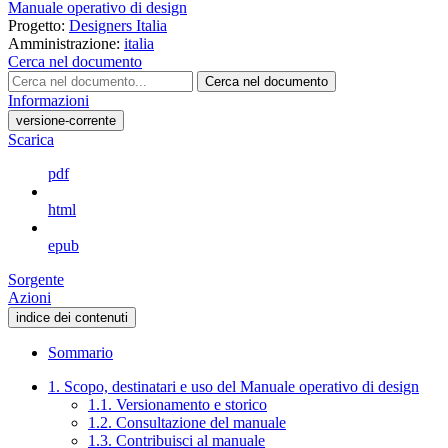
Manuale operativo di design
Progetto:
Designers Italia
Amministrazione:
italia
Cerca nel documento
Cerca nel documento
Informazioni
versione-corrente
Scarica
pdf
html
epub
Sorgente
Azioni
indice dei contenuti
Sommario
1. Scopo, destinatari e uso del Manuale operativo di design
1.1. Versionamento e storico
1.2. Consultazione del manuale
1.3. Contribuisci al manuale