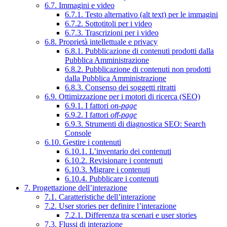
6.7. Immagini e video
6.7.1. Testo alternativo (alt text) per le immagini
6.7.2. Sottotitoli per i video
6.7.3. Trascrizioni per i video
6.8. Proprietà intellettuale e privacy
6.8.1. Pubblicazione di contenuti prodotti dalla
Pubblica Amministrazione
6.8.2. Pubblicazione di contenuti non prodotti
dalla Pubblica Amministrazione
6.8.3. Consenso dei soggetti ritratti
6.9. Ottimizzazione per i motori di ricerca (SEO)
6.9.1. I fattori
on-page
6.9.2. I fattori
off-page
6.9.3. Strumenti di diagnostica SEO: Search
Console
6.10. Gestire i contenuti
6.10.1. L’inventario dei contenuti
6.10.2. Revisionare i contenuti
6.10.3. Migrare i contenuti
6.10.4. Pubblicare i contenuti
7. Progettazione dell’interazione
7.1. Caratteristiche dell’interazione
7.2. User stories per definire l’interazione
7.2.1. Differenza tra scenari e user stories
7.3. Flussi di interazione