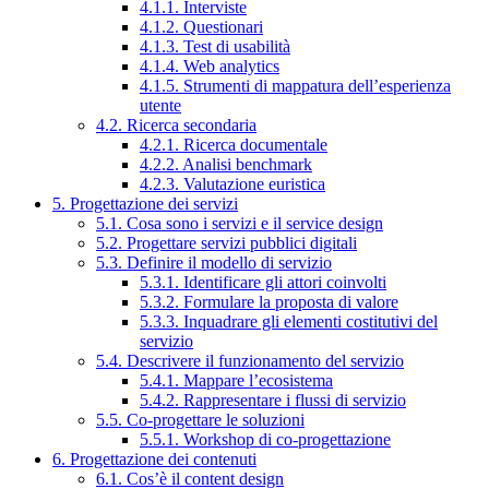
4.1.1. Interviste
4.1.2. Questionari
4.1.3. Test di usabilità
4.1.4. Web analytics
4.1.5. Strumenti di mappatura dell’esperienza
utente
4.2. Ricerca secondaria
4.2.1. Ricerca documentale
4.2.2. Analisi benchmark
4.2.3. Valutazione euristica
5. Progettazione dei servizi
5.1. Cosa sono i servizi e il service design
5.2. Progettare servizi pubblici digitali
5.3. Definire il modello di servizio
5.3.1. Identificare gli attori coinvolti
5.3.2. Formulare la proposta di valore
5.3.3. Inquadrare gli elementi costitutivi del
servizio
5.4. Descrivere il funzionamento del servizio
5.4.1. Mappare l’ecosistema
5.4.2. Rappresentare i flussi di servizio
5.5. Co-progettare le soluzioni
5.5.1. Workshop di co-progettazione
6. Progettazione dei contenuti
6.1. Cos’è il content design