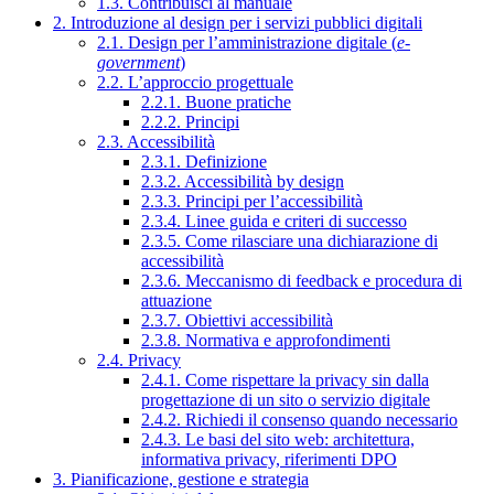
1.3. Contribuisci al manuale
2. Introduzione al design per i servizi pubblici digitali
2.1. Design per l’amministrazione digitale (
e-
government
)
2.2. L’approccio progettuale
2.2.1. Buone pratiche
2.2.2. Principi
2.3. Accessibilità
2.3.1. Definizione
2.3.2. Accessibilità by design
2.3.3. Principi per l’accessibilità
2.3.4. Linee guida e criteri di successo
2.3.5. Come rilasciare una dichiarazione di
accessibilità
2.3.6. Meccanismo di feedback e procedura di
attuazione
2.3.7. Obiettivi accessibilità
2.3.8. Normativa e approfondimenti
2.4. Privacy
2.4.1. Come rispettare la privacy sin dalla
progettazione di un sito o servizio digitale
2.4.2. Richiedi il consenso quando necessario
2.4.3. Le basi del sito web: architettura,
informativa privacy, riferimenti DPO
3. Pianificazione, gestione e strategia