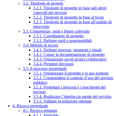
3.2. Tipologie di progetti
3.2.1. Tipologie di progetto in base agli attori
coinvolti nel servizio
3.2.2. Tipologie di progetto in base al focus
3.2.3. Tipologie di progetto in base all’ambito di
intervento
3.3. Competenze, ruoli e figure coinvolte
3.3.1. Coordinatore di progetto
3.3.2. Definire ruoli e responsabilità
3.4. Metodo di lavoro
3.4.1. Definire processi, strumenti e rituali
3.4.2. Curare la documentazione di progetto
3.4.3. Organizzare tavoli tecnici collaborativi
3.4.4. Prendere decisioni
3.5. Il processo progettuale
3.5.1. Organizzare il progetto e la sua gestione
3.5.2. Comprendere il contesto d’uso del servizio
pubblico
3.5.3. Progettare i processi e i
touchpoint
del
servizio
3.5.4. Realizzare l’interfaccia utente del servizio
3.5.5. Validare la soluzione ottenuta
4. Ricerca progettuale
4.1. Ricerca primaria
4.1.1. Interviste