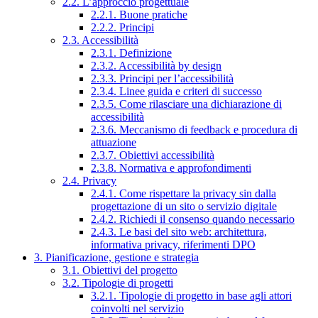
2.2. L’approccio progettuale
2.2.1. Buone pratiche
2.2.2. Principi
2.3. Accessibilità
2.3.1. Definizione
2.3.2. Accessibilità by design
2.3.3. Principi per l’accessibilità
2.3.4. Linee guida e criteri di successo
2.3.5. Come rilasciare una dichiarazione di
accessibilità
2.3.6. Meccanismo di feedback e procedura di
attuazione
2.3.7. Obiettivi accessibilità
2.3.8. Normativa e approfondimenti
2.4. Privacy
2.4.1. Come rispettare la privacy sin dalla
progettazione di un sito o servizio digitale
2.4.2. Richiedi il consenso quando necessario
2.4.3. Le basi del sito web: architettura,
informativa privacy, riferimenti DPO
3. Pianificazione, gestione e strategia
3.1. Obiettivi del progetto
3.2. Tipologie di progetti
3.2.1. Tipologie di progetto in base agli attori
coinvolti nel servizio