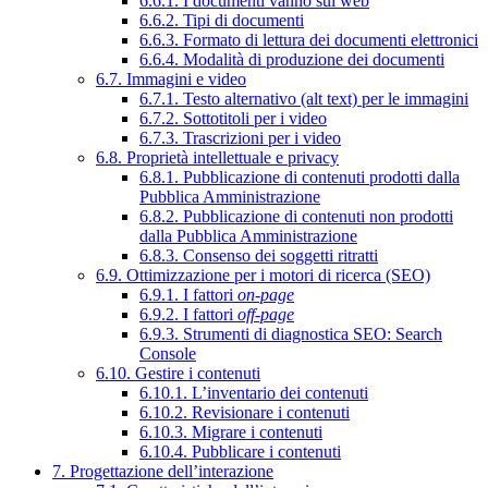
6.6.1. I documenti vanno sul web
6.6.2. Tipi di documenti
6.6.3. Formato di lettura dei documenti elettronici
6.6.4. Modalità di produzione dei documenti
6.7. Immagini e video
6.7.1. Testo alternativo (alt text) per le immagini
6.7.2. Sottotitoli per i video
6.7.3. Trascrizioni per i video
6.8. Proprietà intellettuale e privacy
6.8.1. Pubblicazione di contenuti prodotti dalla
Pubblica Amministrazione
6.8.2. Pubblicazione di contenuti non prodotti
dalla Pubblica Amministrazione
6.8.3. Consenso dei soggetti ritratti
6.9. Ottimizzazione per i motori di ricerca (SEO)
6.9.1. I fattori
on-page
6.9.2. I fattori
off-page
6.9.3. Strumenti di diagnostica SEO: Search
Console
6.10. Gestire i contenuti
6.10.1. L’inventario dei contenuti
6.10.2. Revisionare i contenuti
6.10.3. Migrare i contenuti
6.10.4. Pubblicare i contenuti
7. Progettazione dell’interazione