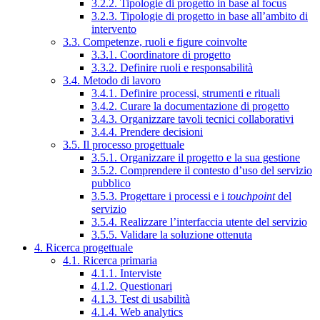
3.2.2. Tipologie di progetto in base al focus
3.2.3. Tipologie di progetto in base all’ambito di
intervento
3.3. Competenze, ruoli e figure coinvolte
3.3.1. Coordinatore di progetto
3.3.2. Definire ruoli e responsabilità
3.4. Metodo di lavoro
3.4.1. Definire processi, strumenti e rituali
3.4.2. Curare la documentazione di progetto
3.4.3. Organizzare tavoli tecnici collaborativi
3.4.4. Prendere decisioni
3.5. Il processo progettuale
3.5.1. Organizzare il progetto e la sua gestione
3.5.2. Comprendere il contesto d’uso del servizio
pubblico
3.5.3. Progettare i processi e i
touchpoint
del
servizio
3.5.4. Realizzare l’interfaccia utente del servizio
3.5.5. Validare la soluzione ottenuta
4. Ricerca progettuale
4.1. Ricerca primaria
4.1.1. Interviste
4.1.2. Questionari
4.1.3. Test di usabilità
4.1.4. Web analytics