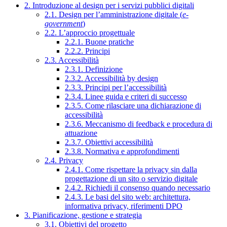
2. Introduzione al design per i servizi pubblici digitali
2.1. Design per l’amministrazione digitale (
e-
government
)
2.2. L’approccio progettuale
2.2.1. Buone pratiche
2.2.2. Principi
2.3. Accessibilità
2.3.1. Definizione
2.3.2. Accessibilità by design
2.3.3. Principi per l’accessibilità
2.3.4. Linee guida e criteri di successo
2.3.5. Come rilasciare una dichiarazione di
accessibilità
2.3.6. Meccanismo di feedback e procedura di
attuazione
2.3.7. Obiettivi accessibilità
2.3.8. Normativa e approfondimenti
2.4. Privacy
2.4.1. Come rispettare la privacy sin dalla
progettazione di un sito o servizio digitale
2.4.2. Richiedi il consenso quando necessario
2.4.3. Le basi del sito web: architettura,
informativa privacy, riferimenti DPO
3. Pianificazione, gestione e strategia
3.1. Obiettivi del progetto