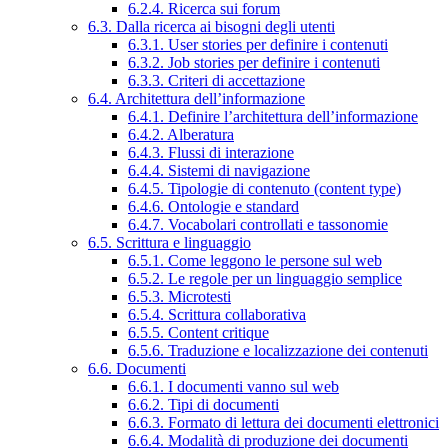
6.2.4. Ricerca sui forum
6.3. Dalla ricerca ai bisogni degli utenti
6.3.1. User stories per definire i contenuti
6.3.2. Job stories per definire i contenuti
6.3.3. Criteri di accettazione
6.4. Architettura dell’informazione
6.4.1. Definire l’architettura dell’informazione
6.4.2. Alberatura
6.4.3. Flussi di interazione
6.4.4. Sistemi di navigazione
6.4.5. Tipologie di contenuto (content type)
6.4.6. Ontologie e standard
6.4.7. Vocabolari controllati e tassonomie
6.5. Scrittura e linguaggio
6.5.1. Come leggono le persone sul web
6.5.2. Le regole per un linguaggio semplice
6.5.3. Microtesti
6.5.4. Scrittura collaborativa
6.5.5. Content critique
6.5.6. Traduzione e localizzazione dei contenuti
6.6. Documenti
6.6.1. I documenti vanno sul web
6.6.2. Tipi di documenti
6.6.3. Formato di lettura dei documenti elettronici
6.6.4. Modalità di produzione dei documenti