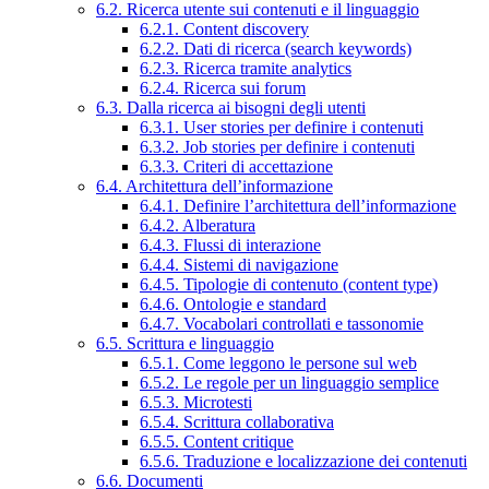
6.2. Ricerca utente sui contenuti e il linguaggio
6.2.1. Content discovery
6.2.2. Dati di ricerca (search keywords)
6.2.3. Ricerca tramite analytics
6.2.4. Ricerca sui forum
6.3. Dalla ricerca ai bisogni degli utenti
6.3.1. User stories per definire i contenuti
6.3.2. Job stories per definire i contenuti
6.3.3. Criteri di accettazione
6.4. Architettura dell’informazione
6.4.1. Definire l’architettura dell’informazione
6.4.2. Alberatura
6.4.3. Flussi di interazione
6.4.4. Sistemi di navigazione
6.4.5. Tipologie di contenuto (content type)
6.4.6. Ontologie e standard
6.4.7. Vocabolari controllati e tassonomie
6.5. Scrittura e linguaggio
6.5.1. Come leggono le persone sul web
6.5.2. Le regole per un linguaggio semplice
6.5.3. Microtesti
6.5.4. Scrittura collaborativa
6.5.5. Content critique
6.5.6. Traduzione e localizzazione dei contenuti
6.6. Documenti