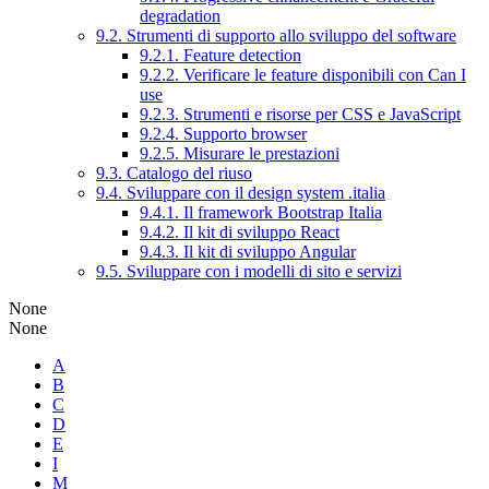
degradation
9.2. Strumenti di supporto allo sviluppo del software
9.2.1. Feature detection
9.2.2. Verificare le feature disponibili con Can I
use
9.2.3. Strumenti e risorse per CSS e JavaScript
9.2.4. Supporto browser
9.2.5. Misurare le prestazioni
9.3. Catalogo del riuso
9.4. Sviluppare con il design system .italia
9.4.1. Il framework Bootstrap Italia
9.4.2. Il kit di sviluppo React
9.4.3. Il kit di sviluppo Angular
9.5. Sviluppare con i modelli di sito e servizi
None
None
A
B
C
D
E
I
M