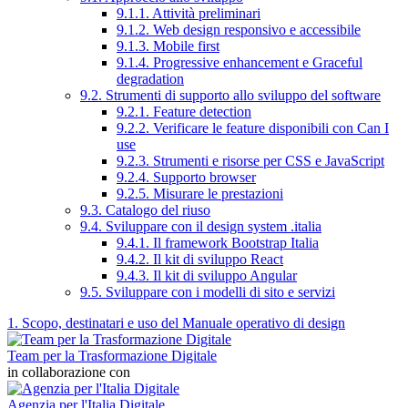
9.1.1. Attività preliminari
9.1.2. Web design responsivo e accessibile
9.1.3. Mobile first
9.1.4. Progressive enhancement e Graceful
degradation
9.2. Strumenti di supporto allo sviluppo del software
9.2.1. Feature detection
9.2.2. Verificare le feature disponibili con Can I
use
9.2.3. Strumenti e risorse per CSS e JavaScript
9.2.4. Supporto browser
9.2.5. Misurare le prestazioni
9.3. Catalogo del riuso
9.4. Sviluppare con il design system .italia
9.4.1. Il framework Bootstrap Italia
9.4.2. Il kit di sviluppo React
9.4.3. Il kit di sviluppo Angular
9.5. Sviluppare con i modelli di sito e servizi
1. Scopo, destinatari e uso del Manuale operativo di design
Team per la Trasformazione Digitale
in collaborazione con
Agenzia per l'Italia Digitale