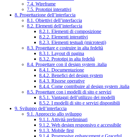
7.4. Wireframe
7.5. Prototipi interattivi
8. Progettazione dell’interfaccia
8.1. Obiettivi dell’interfaccia
8.2. Elementi dell’interfaccia
8.2.1. Elementi di composizione
8.2.2. Elementi interattivi
8.2.3. Elementi testuali (microtesti)
8.3. Progettare e costruire in alta fedeltà
8.3.1. Layout di pagina
8.3.2. Prototipi in alta fedeltà
8.4. Progettare con il design system .italia
8.4.1. Documentazione
8.4.2. Benefici del design system
8.4.3. Risorse operative
8.4.4. Come contribuire al design system .italia
8.5. Progettare con i modelli di sito e servizi
8.5.1. Vantaggi dell’utilizzo dei modelli
8.5.2. I modelli di sito e servizi disponibili
9. Sviluppo dell’interfaccia
9.1. Approccio allo sviluppo
9.1.1. Attività preliminari
9.1.2. Web design responsivo e accessibile
9.1.3. Mobile first
9.1.4. Progressive enhancement e Graceful