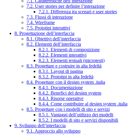
7.1. Caratteristiche dell’interazione
7.2. User stories per definire l’interazione
7.2.1. Differenza tra scenari e user stories
7.3. Flussi di interazione
7.4. Wireframe
7.5. Prototipi interattivi
8. Progettazione dell’interfaccia
8.1. Obiettivi dell’interfaccia
8.2. Elementi dell’interfaccia
8.2.1. Elementi di composizione
8.2.2. Elementi interattivi
8.2.3. Elementi testuali (microtesti)
8.3. Progettare e costruire in alta fedeltà
8.3.1. Layout di pagina
8.3.2. Prototipi in alta fedeltà
8.4. Progettare con il design system .italia
8.4.1. Documentazione
8.4.2. Benefici del design system
8.4.3. Risorse operative
8.4.4. Come contribuire al design system .italia
8.5. Progettare con i modelli di sito e servizi
8.5.1. Vantaggi dell’utilizzo dei modelli
8.5.2. I modelli di sito e servizi disponibili
9. Sviluppo dell’interfaccia
9.1. Approccio allo sviluppo