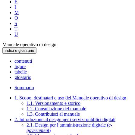
E
I
M
O
S
T
U
Manuale operativo di design
indici e glossario
contenuti
figure
tabelle
glossario
Sommario
1. Scopo, destinatari e uso del Manuale operativo di design
1.1. Versionamento e storico
1.2. Consultazione del manuale
1.3. Contribuisci al manuale
2. Introduzione al design per i servizi pubblici digitali
2.1. Design per l’amministrazione digitale (
e-
government
)