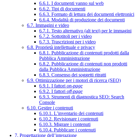
6.6.1. I documenti vanno sul web
6.6.2. Tipi di documenti
6.6.3. Formato di lettura dei documenti elettronici
6.6.4. Modalità di produzione dei documenti
6.7. Immagini e video
6.7.1. Testo alternativo (alt text) per le immagini
6.7.2. Sottotitoli per i video
6.7.3. Trascrizioni per i video
6.8. Proprietà intellettuale e privacy
6.8.1. Pubblicazione di contenuti prodotti dalla
Pubblica Amministrazione
6.8.2. Pubblicazione di contenuti non prodotti
dalla Pubblica Amministrazione
6.8.3. Consenso dei soggetti ritratti
6.9. Ottimizzazione per i motori di ricerca (SEO)
6.9.1. I fattori
on-page
6.9.2. I fattori
off-page
6.9.3. Strumenti di diagnostica SEO: Search
Console
6.10. Gestire i contenuti
6.10.1. L’inventario dei contenuti
6.10.2. Revisionare i contenuti
6.10.3. Migrare i contenuti
6.10.4. Pubblicare i contenuti
7. Progettazione dell’interazione