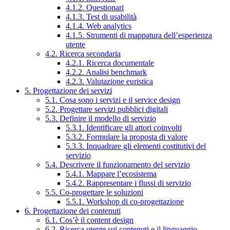
4.1.2. Questionari
4.1.3. Test di usabilità
4.1.4. Web analytics
4.1.5. Strumenti di mappatura dell’esperienza
utente
4.2. Ricerca secondaria
4.2.1. Ricerca documentale
4.2.2. Analisi benchmark
4.2.3. Valutazione euristica
5. Progettazione dei servizi
5.1. Cosa sono i servizi e il service design
5.2. Progettare servizi pubblici digitali
5.3. Definire il modello di servizio
5.3.1. Identificare gli attori coinvolti
5.3.2. Formulare la proposta di valore
5.3.3. Inquadrare gli elementi costitutivi del
servizio
5.4. Descrivere il funzionamento del servizio
5.4.1. Mappare l’ecosistema
5.4.2. Rappresentare i flussi di servizio
5.5. Co-progettare le soluzioni
5.5.1. Workshop di co-progettazione
6. Progettazione dei contenuti
6.1. Cos’è il content design
6.2. Ricerca utente sui contenuti e il linguaggio