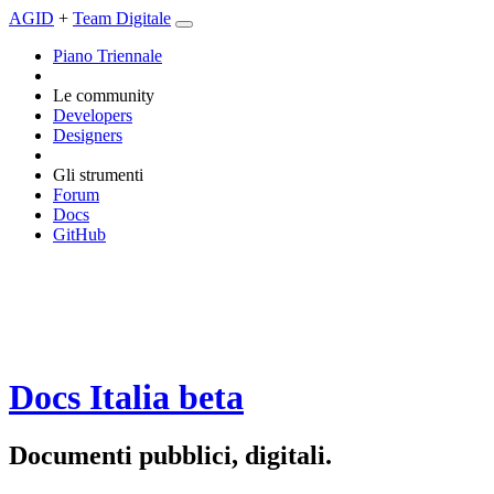
AGID
+
Team Digitale
Piano Triennale
Le community
Developers
Designers
Gli strumenti
Forum
Docs
GitHub
Docs Italia
beta
Documenti pubblici, digitali.