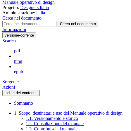
Manuale operativo di design
Progetto:
Designers Italia
Amministrazione:
italia
Cerca nel documento
Cerca nel documento
Informazioni
versione-corrente
Scarica
pdf
html
epub
Sorgente
Azioni
indice dei contenuti
Sommario
1. Scopo, destinatari e uso del Manuale operativo di design
1.1. Versionamento e storico
1.2. Consultazione del manuale
1.3. Contribuisci al manuale