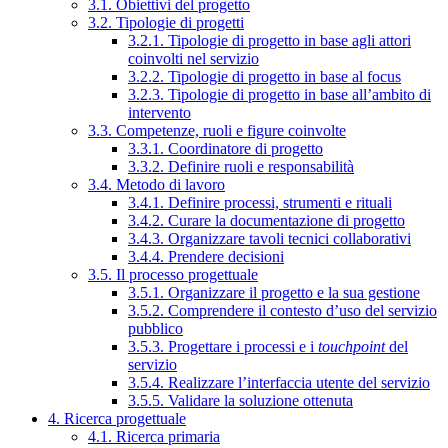
3.1. Obiettivi del progetto
3.2. Tipologie di progetti
3.2.1. Tipologie di progetto in base agli attori
coinvolti nel servizio
3.2.2. Tipologie di progetto in base al focus
3.2.3. Tipologie di progetto in base all’ambito di
intervento
3.3. Competenze, ruoli e figure coinvolte
3.3.1. Coordinatore di progetto
3.3.2. Definire ruoli e responsabilità
3.4. Metodo di lavoro
3.4.1. Definire processi, strumenti e rituali
3.4.2. Curare la documentazione di progetto
3.4.3. Organizzare tavoli tecnici collaborativi
3.4.4. Prendere decisioni
3.5. Il processo progettuale
3.5.1. Organizzare il progetto e la sua gestione
3.5.2. Comprendere il contesto d’uso del servizio
pubblico
3.5.3. Progettare i processi e i
touchpoint
del
servizio
3.5.4. Realizzare l’interfaccia utente del servizio
3.5.5. Validare la soluzione ottenuta
4. Ricerca progettuale
4.1. Ricerca primaria