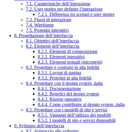
7.1. Caratteristiche dell’interazione
7.2. User stories per definire l’interazione
7.2.1. Differenza tra scenari e user stories
7.3. Flussi di interazione
7.4. Wireframe
7.5. Prototipi interattivi
8. Progettazione dell’interfaccia
8.1. Obiettivi dell’interfaccia
8.2. Elementi dell’interfaccia
8.2.1. Elementi di composizione
8.2.2. Elementi interattivi
8.2.3. Elementi testuali (microtesti)
8.3. Progettare e costruire in alta fedeltà
8.3.1. Layout di pagina
8.3.2. Prototipi in alta fedeltà
8.4. Progettare con il design system .italia
8.4.1. Documentazione
8.4.2. Benefici del design system
8.4.3. Risorse operative
8.4.4. Come contribuire al design system .italia
8.5. Progettare con i modelli di sito e servizi
8.5.1. Vantaggi dell’utilizzo dei modelli
8.5.2. I modelli di sito e servizi disponibili
9. Sviluppo dell’interfaccia
9.1. Approccio allo sviluppo