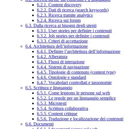
6.2.1. Content discovery
6.2.2. Dati di ricerca (search keywords)
6.2.3. Ricerca tramite analytics
6.2.4. Ricerca sui forum
6.3. Dalla ricerca ai bisogni degli utenti
6.3.1. User stories per definire i contenuti
6.3.2. Job stories per definire i contenuti
6.3.3. Criteri di accettazione
6.4. Architettura dell’informazione
6.4.1. Definire l’architettura dell’informazione
6.4.2. Alberatura
6.4.3. Flussi di interazione
6.4.4. Sistemi di navigazione
6.4.5. Tipologie di contenuto (content type)
6.4.6. Ontologie e standard
6.4.7. Vocabolari controllati e tassonomie
6.5. Scrittura e linguaggio
6.5.1. Come leggono le persone sul web
6.5.2. Le regole per un linguaggio semplice
6.5.3. Microtesti
6.5.4. Scrittura collaborativa
6.5.5. Content critique
6.5.6. Traduzione e localizzazione dei contenuti
6.6. Documenti