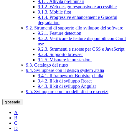
9.1.1. Attività preliminari
9.1.2. Web design responsivo e accessibile
9.1.3. Mobile first
9.1.4. Progressive enhancement e Graceful
degradation
9.2. Strumenti di supporto allo sviluppo del software
9.2.1. Feature detection
9.2.2. Verificare le feature disponibili con Can I
use
9.2.3. Strumenti e risorse per CSS e JavaScript
9.2.4. Supporto browser
9.2.5. Misurare le prestazioni
9.3. Catalogo del riuso
9.4. Sviluppare con il design system .italia
9.4.1. Il framework Bootstrap Italia
9.4.2. Il kit di sviluppo React
9.4.3. Il kit di sviluppo Angular
9.5. Sviluppare con i modelli di sito e servizi
glossario
A
B
C
D