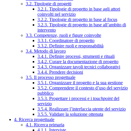
3.2. Tipologie di progetti
3.2.1. Tipologie di progetto in base agli attori
coinvolti nel servizio
3.2.2. Tipologie di progetto in base al focus
3.2.3. Tipologie di progetto in base all’ambito di
intervento
3.3. Competenze, ruoli e figure coinvolte
3.3.1. Coordinatore di progetto
3.3.2. Definire ruoli e responsabilità
3.4. Metodo di lavoro
3.4.1. Definire processi, strumenti e rituali
3.4.2. Curare la documentazione di progetto
3.4.3. Organizzare tavoli tecnici collaborativi
3.4.4. Prendere decisioni
3.5. Il processo progettuale
3.5.1. Organizzare il progetto e la sua gestione
3.5.2. Comprendere il contesto d’uso del servizio
pubblico
3.5.3. Progettare i processi e i
touchpoint
del
servizio
3.5.4. Realizzare l’interfaccia utente del servizio
3.5.5. Validare la soluzione ottenuta
4. Ricerca progettuale
4.1. Ricerca primaria
4.1.1. Interviste