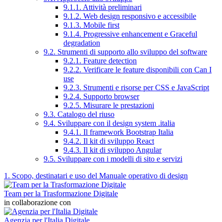
9.1.1. Attività preliminari
9.1.2. Web design responsivo e accessibile
9.1.3. Mobile first
9.1.4. Progressive enhancement e Graceful
degradation
9.2. Strumenti di supporto allo sviluppo del software
9.2.1. Feature detection
9.2.2. Verificare le feature disponibili con Can I
use
9.2.3. Strumenti e risorse per CSS e JavaScript
9.2.4. Supporto browser
9.2.5. Misurare le prestazioni
9.3. Catalogo del riuso
9.4. Sviluppare con il design system .italia
9.4.1. Il framework Bootstrap Italia
9.4.2. Il kit di sviluppo React
9.4.3. Il kit di sviluppo Angular
9.5. Sviluppare con i modelli di sito e servizi
1. Scopo, destinatari e uso del Manuale operativo di design
Team per la Trasformazione Digitale
in collaborazione con
Agenzia per l'Italia Digitale