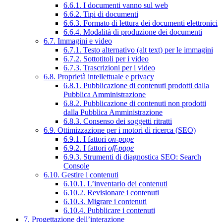
6.6.1. I documenti vanno sul web
6.6.2. Tipi di documenti
6.6.3. Formato di lettura dei documenti elettronici
6.6.4. Modalità di produzione dei documenti
6.7. Immagini e video
6.7.1. Testo alternativo (alt text) per le immagini
6.7.2. Sottotitoli per i video
6.7.3. Trascrizioni per i video
6.8. Proprietà intellettuale e privacy
6.8.1. Pubblicazione di contenuti prodotti dalla
Pubblica Amministrazione
6.8.2. Pubblicazione di contenuti non prodotti
dalla Pubblica Amministrazione
6.8.3. Consenso dei soggetti ritratti
6.9. Ottimizzazione per i motori di ricerca (SEO)
6.9.1. I fattori
on-page
6.9.2. I fattori
off-page
6.9.3. Strumenti di diagnostica SEO: Search
Console
6.10. Gestire i contenuti
6.10.1. L’inventario dei contenuti
6.10.2. Revisionare i contenuti
6.10.3. Migrare i contenuti
6.10.4. Pubblicare i contenuti
7. Progettazione dell’interazione