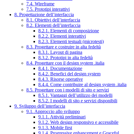
7.4. Wireframe
7.5. Prototipi interattivi
8. Progettazione dell’interfaccia
8.1. Obiettivi dell’interfaccia
8.2. Elementi dell’interfaccia
8.2.1. Elementi di composizione
8.2.2. Elementi interattivi
8.2.3. Elementi testuali (microtesti)
8.3. Progettare e costruire in alta fedeltà
8.3.1. Layout di pagina
8.3.2. Prototipi in alta fedeltà
8.4. Progettare con il design system .italia
8.4.1. Documentazione
8.4.2. Benefici del design system
8.4.3. Risorse operative
8.4.4. Come contribuire al design system .italia
8.5. Progettare con i modelli di sito e servizi
8.5.1. Vantaggi dell’utilizzo dei modelli
8.5.2. I modelli di sito e servizi disponibili
9. Sviluppo dell’interfaccia
9.1. Approccio allo sviluppo
9.1.1. Attività preliminari
9.1.2. Web design responsivo e accessibile
9.1.3. Mobile first
9.1.4. Progressive enhancement e Graceful