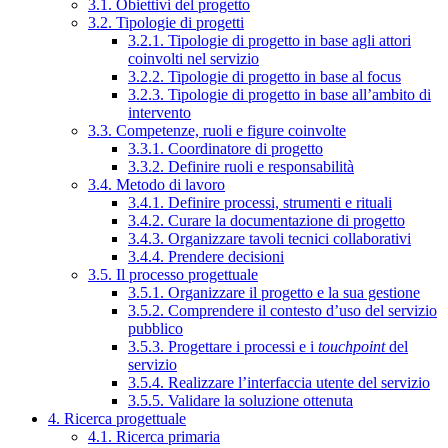
3.1. Obiettivi del progetto
3.2. Tipologie di progetti
3.2.1. Tipologie di progetto in base agli attori
coinvolti nel servizio
3.2.2. Tipologie di progetto in base al focus
3.2.3. Tipologie di progetto in base all’ambito di
intervento
3.3. Competenze, ruoli e figure coinvolte
3.3.1. Coordinatore di progetto
3.3.2. Definire ruoli e responsabilità
3.4. Metodo di lavoro
3.4.1. Definire processi, strumenti e rituali
3.4.2. Curare la documentazione di progetto
3.4.3. Organizzare tavoli tecnici collaborativi
3.4.4. Prendere decisioni
3.5. Il processo progettuale
3.5.1. Organizzare il progetto e la sua gestione
3.5.2. Comprendere il contesto d’uso del servizio
pubblico
3.5.3. Progettare i processi e i
touchpoint
del
servizio
3.5.4. Realizzare l’interfaccia utente del servizio
3.5.5. Validare la soluzione ottenuta
4. Ricerca progettuale
4.1. Ricerca primaria