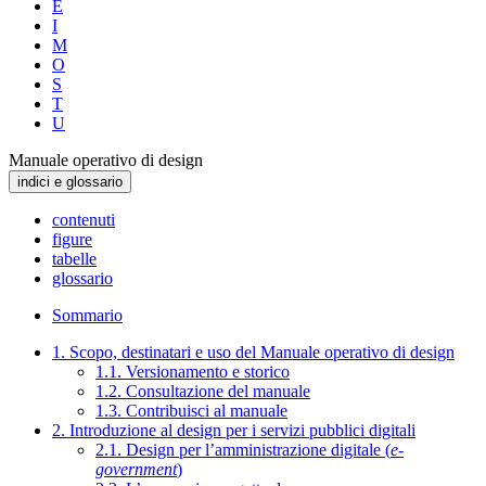
E
I
M
O
S
T
U
Manuale operativo di design
indici e glossario
contenuti
figure
tabelle
glossario
Sommario
1. Scopo, destinatari e uso del Manuale operativo di design
1.1. Versionamento e storico
1.2. Consultazione del manuale
1.3. Contribuisci al manuale
2. Introduzione al design per i servizi pubblici digitali
2.1. Design per l’amministrazione digitale (
e-
government
)