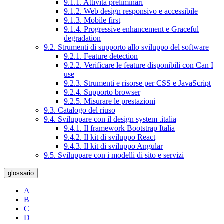
9.1.1. Attività preliminari
9.1.2. Web design responsivo e accessibile
9.1.3. Mobile first
9.1.4. Progressive enhancement e Graceful
degradation
9.2. Strumenti di supporto allo sviluppo del software
9.2.1. Feature detection
9.2.2. Verificare le feature disponibili con Can I
use
9.2.3. Strumenti e risorse per CSS e JavaScript
9.2.4. Supporto browser
9.2.5. Misurare le prestazioni
9.3. Catalogo del riuso
9.4. Sviluppare con il design system .italia
9.4.1. Il framework Bootstrap Italia
9.4.2. Il kit di sviluppo React
9.4.3. Il kit di sviluppo Angular
9.5. Sviluppare con i modelli di sito e servizi
glossario
A
B
C
D