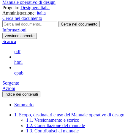
Manuale operativo di design
Progetto:
Designers Italia
Amministrazione:
italia
Cerca nel documento
Cerca nel documento
Informazioni
versione-corrente
Scarica
pdf
html
epub
Sorgente
Azioni
indice dei contenuti
Sommario
1. Scopo, destinatari e uso del Manuale operativo di design
1.1. Versionamento e storico
1.2. Consultazione del manuale
1.3. Contribuisci al manuale