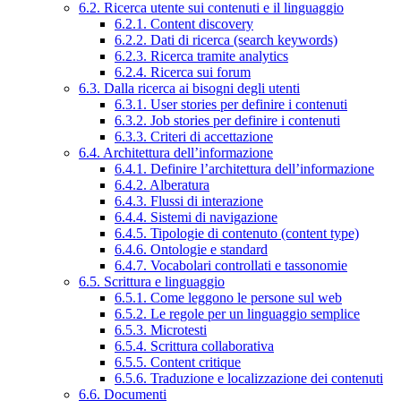
6.2. Ricerca utente sui contenuti e il linguaggio
6.2.1. Content discovery
6.2.2. Dati di ricerca (search keywords)
6.2.3. Ricerca tramite analytics
6.2.4. Ricerca sui forum
6.3. Dalla ricerca ai bisogni degli utenti
6.3.1. User stories per definire i contenuti
6.3.2. Job stories per definire i contenuti
6.3.3. Criteri di accettazione
6.4. Architettura dell’informazione
6.4.1. Definire l’architettura dell’informazione
6.4.2. Alberatura
6.4.3. Flussi di interazione
6.4.4. Sistemi di navigazione
6.4.5. Tipologie di contenuto (content type)
6.4.6. Ontologie e standard
6.4.7. Vocabolari controllati e tassonomie
6.5. Scrittura e linguaggio
6.5.1. Come leggono le persone sul web
6.5.2. Le regole per un linguaggio semplice
6.5.3. Microtesti
6.5.4. Scrittura collaborativa
6.5.5. Content critique
6.5.6. Traduzione e localizzazione dei contenuti
6.6. Documenti