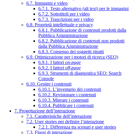
6.7. Immagini e video
6.7.1. Testo alternativo (alt text) per le immagini
6.7.2. Sottotitoli per i video
6.7.3. Trascrizioni per i video
6.8. Proprietà intellettuale e privacy
6.8.1. Pubblicazione di contenuti prodotti dalla
Pubblica Amministrazione
6.8.2. Pubblicazione di contenuti non prodotti
dalla Pubblica Amministrazione
6.8.3. Consenso dei soggetti ritratti
6.9. Ottimizzazione per i motori di ricerca (SEO)
6.9.1. I fattori
on-page
6.9.2. I fattori
off-page
6.9.3. Strumenti di diagnostica SEO: Search
Console
6.10. Gestire i contenuti
6.10.1. L’inventario dei contenuti
6.10.2. Revisionare i contenuti
6.10.3. Migrare i contenuti
6.10.4. Pubblicare i contenuti
7. Progettazione dell’interazione
7.1. Caratteristiche dell’interazione
7.2. User stories per definire l’interazione
7.2.1. Differenza tra scenari e user stories
7.3. Flussi di interazione