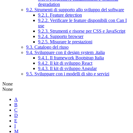
degradation
9.2. Strumenti di supporto allo sviluppo del software
9.2.1. Feature detection
9.2.2. Verificare le feature disponibili con Can I
use
9.2.3. Strumenti e risorse per CSS e JavaScript
9.2.4. Supporto browser
9.2.5. Misurare le prestazioni
9.3. Catalogo del riuso
9.4. Sviluppare con il design system .italia
9.4.1. Il framework Bootstrap Italia
9.4.2. Il kit di sviluppo React
9.4.3. Il kit di sviluppo Angular
9.5. Sviluppare con i modelli di sito e servizi
None
None
A
B
C
D
E
I
M