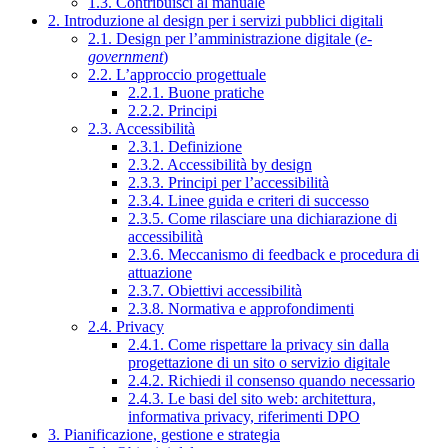
1.3. Contribuisci al manuale
2. Introduzione al design per i servizi pubblici digitali
2.1. Design per l’amministrazione digitale (
e-
government
)
2.2. L’approccio progettuale
2.2.1. Buone pratiche
2.2.2. Principi
2.3. Accessibilità
2.3.1. Definizione
2.3.2. Accessibilità by design
2.3.3. Principi per l’accessibilità
2.3.4. Linee guida e criteri di successo
2.3.5. Come rilasciare una dichiarazione di
accessibilità
2.3.6. Meccanismo di feedback e procedura di
attuazione
2.3.7. Obiettivi accessibilità
2.3.8. Normativa e approfondimenti
2.4. Privacy
2.4.1. Come rispettare la privacy sin dalla
progettazione di un sito o servizio digitale
2.4.2. Richiedi il consenso quando necessario
2.4.3. Le basi del sito web: architettura,
informativa privacy, riferimenti DPO
3. Pianificazione, gestione e strategia