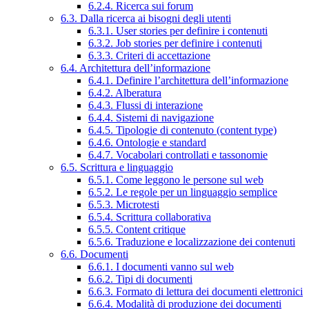
6.2.4. Ricerca sui forum
6.3. Dalla ricerca ai bisogni degli utenti
6.3.1. User stories per definire i contenuti
6.3.2. Job stories per definire i contenuti
6.3.3. Criteri di accettazione
6.4. Architettura dell’informazione
6.4.1. Definire l’architettura dell’informazione
6.4.2. Alberatura
6.4.3. Flussi di interazione
6.4.4. Sistemi di navigazione
6.4.5. Tipologie di contenuto (content type)
6.4.6. Ontologie e standard
6.4.7. Vocabolari controllati e tassonomie
6.5. Scrittura e linguaggio
6.5.1. Come leggono le persone sul web
6.5.2. Le regole per un linguaggio semplice
6.5.3. Microtesti
6.5.4. Scrittura collaborativa
6.5.5. Content critique
6.5.6. Traduzione e localizzazione dei contenuti
6.6. Documenti
6.6.1. I documenti vanno sul web
6.6.2. Tipi di documenti
6.6.3. Formato di lettura dei documenti elettronici
6.6.4. Modalità di produzione dei documenti