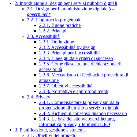
2. Introduzione al design per i servizi pubblici digitali
2.1. Design per l’amministrazione digitale (
e-
government
)
2.2. L’approccio progettuale
2.2.1. Buone pratiche
2.2.2. Principi
2.3. Accessibilità
2.3.1. Definizione
2.3.2. Accessibilità by design
2.3.3. Principi per l’accessibilità
2.3.4. Linee guida e criteri di successo
2.3.5. Come rilasciare una dichiarazione di
accessibilità
2.3.6. Meccanismo di feedback e procedura di
attuazione
2.3.7. Obiettivi accessibilità
2.3.8. Normativa e approfondimenti
2.4. Privacy
2.4.1. Come rispettare la privacy sin dalla
progettazione di un sito o servizio digitale
2.4.2. Richiedi il consenso quando necessario
2.4.3. Le basi del sito web: architettura,
informativa privacy, riferimenti DPO
3. Pianificazione, gestione e strategia
3.1. Obiettivi del progetto