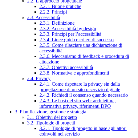
2.2. L’approccio progettuale
2.2.1. Buone pratiche
2.2.2. Principi
2.3. Accessibilità
2.3.1. Definizione
2.3.2. Accessibilità by design
2.3.3. Principi per l’accessibilità
2.3.4. Linee guida e criteri di successo
2.3.5. Come rilasciare una dichiarazione di
accessibilità
2.3.6. Meccanismo di feedback e procedura di
attuazione
2.3.7. Obiettivi accessibilità
2.3.8. Normativa e approfondimenti
2.4. Privacy
2.4.1. Come rispettare la privacy sin dalla
progettazione di un sito o servizio digitale
2.4.2. Richiedi il consenso quando necessario
2.4.3. Le basi del sito web: architettura,
informativa privacy, riferimenti DPO
3. Pianificazione, gestione e strategia
3.1. Obiettivi del progetto
3.2. Tipologie di progetti
3.2.1. Tipologie di progetto in base agli attori
coinvolti nel servizio