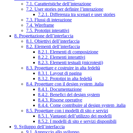
7.1. Caratteristiche dell’interazione
7.2. User stories per definire l’interazione
7.2.1. Differenza tra scenari e user stories
7.3. Flussi di interazione
7.4. Wireframe
7.5. Prototipi interattivi
8. Progettazione dell’interfaccia
8.1. Obiettivi dell’interfaccia
8.2. Elementi dell’interfaccia
8.2.1. Elementi di composizione
8.2.2. Elementi interattivi
8.2.3. Elementi testuali (microtesti)
8.3. Progettare e costruire in alta fedeltà
8.3.1. Layout di pagina
8.3.2. Prototipi in alta fedeltà
8.4. Progettare con il design system .italia
8.4.1. Documentazione
8.4.2. Benefici del design system
8.4.3. Risorse operative
8.4.4. Come contribuire al design system .italia
8.5. Progettare con i modelli di sito e servizi
8.5.1. Vantaggi dell’utilizzo dei modelli
8.5.2. I modelli di sito e servizi disponibili
9. Sviluppo dell’interfaccia
9.1. Approccio allo sviluppo