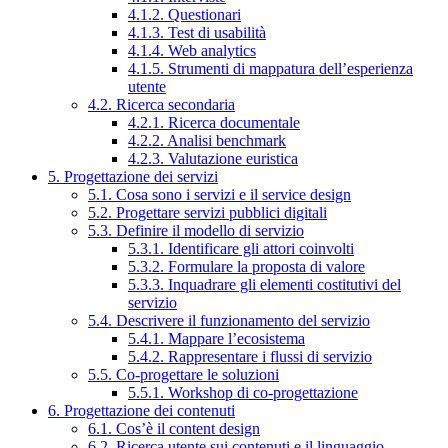
4.1.2. Questionari
4.1.3. Test di usabilità
4.1.4. Web analytics
4.1.5. Strumenti di mappatura dell’esperienza
utente
4.2. Ricerca secondaria
4.2.1. Ricerca documentale
4.2.2. Analisi benchmark
4.2.3. Valutazione euristica
5. Progettazione dei servizi
5.1. Cosa sono i servizi e il service design
5.2. Progettare servizi pubblici digitali
5.3. Definire il modello di servizio
5.3.1. Identificare gli attori coinvolti
5.3.2. Formulare la proposta di valore
5.3.3. Inquadrare gli elementi costitutivi del
servizio
5.4. Descrivere il funzionamento del servizio
5.4.1. Mappare l’ecosistema
5.4.2. Rappresentare i flussi di servizio
5.5. Co-progettare le soluzioni
5.5.1. Workshop di co-progettazione
6. Progettazione dei contenuti
6.1. Cos’è il content design
6.2. Ricerca utente sui contenuti e il linguaggio