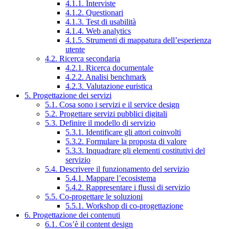
4.1.1. Interviste
4.1.2. Questionari
4.1.3. Test di usabilità
4.1.4. Web analytics
4.1.5. Strumenti di mappatura dell’esperienza
utente
4.2. Ricerca secondaria
4.2.1. Ricerca documentale
4.2.2. Analisi benchmark
4.2.3. Valutazione euristica
5. Progettazione dei servizi
5.1. Cosa sono i servizi e il service design
5.2. Progettare servizi pubblici digitali
5.3. Definire il modello di servizio
5.3.1. Identificare gli attori coinvolti
5.3.2. Formulare la proposta di valore
5.3.3. Inquadrare gli elementi costitutivi del
servizio
5.4. Descrivere il funzionamento del servizio
5.4.1. Mappare l’ecosistema
5.4.2. Rappresentare i flussi di servizio
5.5. Co-progettare le soluzioni
5.5.1. Workshop di co-progettazione
6. Progettazione dei contenuti
6.1. Cos’è il content design