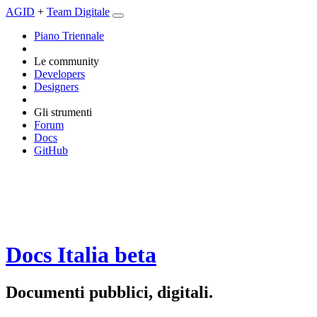
AGID
+
Team Digitale
Piano Triennale
Le community
Developers
Designers
Gli strumenti
Forum
Docs
GitHub
Docs Italia
beta
Documenti pubblici, digitali.