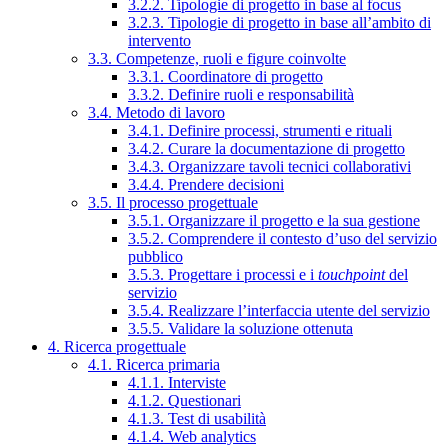
3.2.2. Tipologie di progetto in base al focus
3.2.3. Tipologie di progetto in base all’ambito di
intervento
3.3. Competenze, ruoli e figure coinvolte
3.3.1. Coordinatore di progetto
3.3.2. Definire ruoli e responsabilità
3.4. Metodo di lavoro
3.4.1. Definire processi, strumenti e rituali
3.4.2. Curare la documentazione di progetto
3.4.3. Organizzare tavoli tecnici collaborativi
3.4.4. Prendere decisioni
3.5. Il processo progettuale
3.5.1. Organizzare il progetto e la sua gestione
3.5.2. Comprendere il contesto d’uso del servizio
pubblico
3.5.3. Progettare i processi e i
touchpoint
del
servizio
3.5.4. Realizzare l’interfaccia utente del servizio
3.5.5. Validare la soluzione ottenuta
4. Ricerca progettuale
4.1. Ricerca primaria
4.1.1. Interviste
4.1.2. Questionari
4.1.3. Test di usabilità
4.1.4. Web analytics