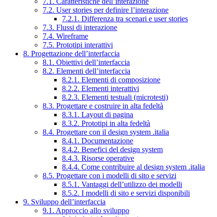
7.1. Caratteristiche dell’interazione
7.2. User stories per definire l’interazione
7.2.1. Differenza tra scenari e user stories
7.3. Flussi di interazione
7.4. Wireframe
7.5. Prototipi interattivi
8. Progettazione dell’interfaccia
8.1. Obiettivi dell’interfaccia
8.2. Elementi dell’interfaccia
8.2.1. Elementi di composizione
8.2.2. Elementi interattivi
8.2.3. Elementi testuali (microtesti)
8.3. Progettare e costruire in alta fedeltà
8.3.1. Layout di pagina
8.3.2. Prototipi in alta fedeltà
8.4. Progettare con il design system .italia
8.4.1. Documentazione
8.4.2. Benefici del design system
8.4.3. Risorse operative
8.4.4. Come contribuire al design system .italia
8.5. Progettare con i modelli di sito e servizi
8.5.1. Vantaggi dell’utilizzo dei modelli
8.5.2. I modelli di sito e servizi disponibili
9. Sviluppo dell’interfaccia
9.1. Approccio allo sviluppo