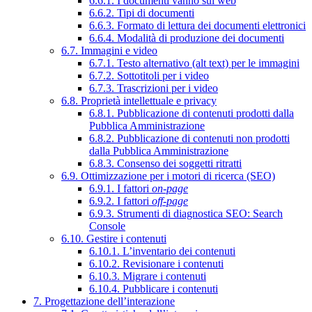
6.6.1. I documenti vanno sul web
6.6.2. Tipi di documenti
6.6.3. Formato di lettura dei documenti elettronici
6.6.4. Modalità di produzione dei documenti
6.7. Immagini e video
6.7.1. Testo alternativo (alt text) per le immagini
6.7.2. Sottotitoli per i video
6.7.3. Trascrizioni per i video
6.8. Proprietà intellettuale e privacy
6.8.1. Pubblicazione di contenuti prodotti dalla
Pubblica Amministrazione
6.8.2. Pubblicazione di contenuti non prodotti
dalla Pubblica Amministrazione
6.8.3. Consenso dei soggetti ritratti
6.9. Ottimizzazione per i motori di ricerca (SEO)
6.9.1. I fattori
on-page
6.9.2. I fattori
off-page
6.9.3. Strumenti di diagnostica SEO: Search
Console
6.10. Gestire i contenuti
6.10.1. L’inventario dei contenuti
6.10.2. Revisionare i contenuti
6.10.3. Migrare i contenuti
6.10.4. Pubblicare i contenuti
7. Progettazione dell’interazione