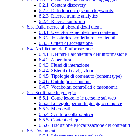
6.2.1. Content discovery
6.2.2. Dati di ricerca (search keywords)
6.2.3. Ricerca tramite analytics
6.2.4. Ricerca sui forum
6.3. Dalla ricerca ai bisogni degli utenti
6.3.1. User stories per definire i contenuti
6.3.2. Job stories per definire i contenuti
6.3.3. Criteri di accettazione
6.4. Architettura dell’informazione
6.4.1. Definire l’architettura dell’informazione
6.4.2. Alberatura
6.4.3. Flussi di interazione
6.4.4. Sistemi di navigazione
6.4.5. Tipologie di contenuto (content type)
6.4.6. Ontologie e standard
6.4.7. Vocabolari controllati e tassonomie
6.5. Scrittura e linguaggio
6.5.1. Come leggono le persone sul web
6.5.2. Le regole per un linguaggio semplice
6.5.3. Microtesti
6.5.4. Scrittura collaborativa
6.5.5. Content critique
6.5.6. Traduzione e localizzazione dei contenuti
6.6. Documenti