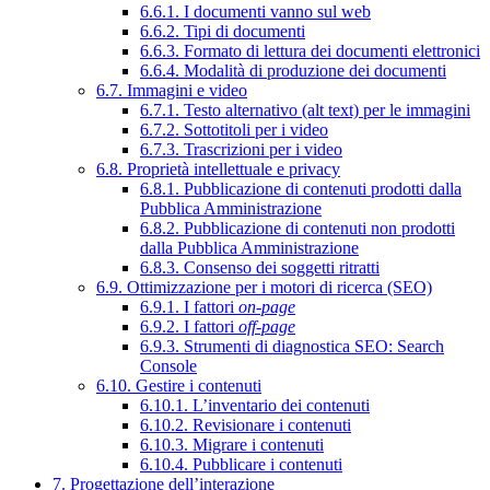
6.6.1. I documenti vanno sul web
6.6.2. Tipi di documenti
6.6.3. Formato di lettura dei documenti elettronici
6.6.4. Modalità di produzione dei documenti
6.7. Immagini e video
6.7.1. Testo alternativo (alt text) per le immagini
6.7.2. Sottotitoli per i video
6.7.3. Trascrizioni per i video
6.8. Proprietà intellettuale e privacy
6.8.1. Pubblicazione di contenuti prodotti dalla
Pubblica Amministrazione
6.8.2. Pubblicazione di contenuti non prodotti
dalla Pubblica Amministrazione
6.8.3. Consenso dei soggetti ritratti
6.9. Ottimizzazione per i motori di ricerca (SEO)
6.9.1. I fattori
on-page
6.9.2. I fattori
off-page
6.9.3. Strumenti di diagnostica SEO: Search
Console
6.10. Gestire i contenuti
6.10.1. L’inventario dei contenuti
6.10.2. Revisionare i contenuti
6.10.3. Migrare i contenuti
6.10.4. Pubblicare i contenuti
7. Progettazione dell’interazione