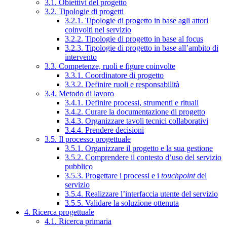
3.1. Obiettivi del progetto
3.2. Tipologie di progetti
3.2.1. Tipologie di progetto in base agli attori
coinvolti nel servizio
3.2.2. Tipologie di progetto in base al focus
3.2.3. Tipologie di progetto in base all’ambito di
intervento
3.3. Competenze, ruoli e figure coinvolte
3.3.1. Coordinatore di progetto
3.3.2. Definire ruoli e responsabilità
3.4. Metodo di lavoro
3.4.1. Definire processi, strumenti e rituali
3.4.2. Curare la documentazione di progetto
3.4.3. Organizzare tavoli tecnici collaborativi
3.4.4. Prendere decisioni
3.5. Il processo progettuale
3.5.1. Organizzare il progetto e la sua gestione
3.5.2. Comprendere il contesto d’uso del servizio
pubblico
3.5.3. Progettare i processi e i
touchpoint
del
servizio
3.5.4. Realizzare l’interfaccia utente del servizio
3.5.5. Validare la soluzione ottenuta
4. Ricerca progettuale
4.1. Ricerca primaria