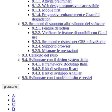
9.1.1. Attività preliminari
9.1.2. Web design responsivo e accessibile
9.1.3. Mobile first
9.1.4. Progressive enhancement e Graceful
degradation
9.2. Strumenti di supporto allo sviluppo del software
9.2.1. Feature detection
9.2.2. Verificare le feature disponibili con Can I
use
9.2.3. Strumenti e risorse per CSS e JavaScript
9.2.4. Supporto browser
9.2.5. Misurare le prestazioni
9.3. Catalogo del riuso
9.4. Sviluppare con il design system .italia
9.4.1. Il framework Bootstrap Italia
9.4.2. Il kit di sviluppo React
9.4.3. Il kit di sviluppo Angular
9.5. Sviluppare con i modelli di sito e servizi
glossario
A
B
C
D