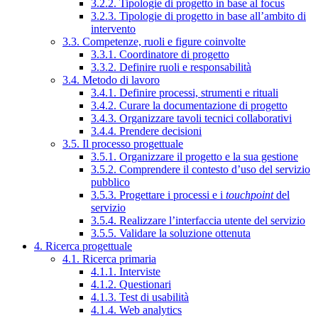
3.2.2. Tipologie di progetto in base al focus
3.2.3. Tipologie di progetto in base all’ambito di
intervento
3.3. Competenze, ruoli e figure coinvolte
3.3.1. Coordinatore di progetto
3.3.2. Definire ruoli e responsabilità
3.4. Metodo di lavoro
3.4.1. Definire processi, strumenti e rituali
3.4.2. Curare la documentazione di progetto
3.4.3. Organizzare tavoli tecnici collaborativi
3.4.4. Prendere decisioni
3.5. Il processo progettuale
3.5.1. Organizzare il progetto e la sua gestione
3.5.2. Comprendere il contesto d’uso del servizio
pubblico
3.5.3. Progettare i processi e i
touchpoint
del
servizio
3.5.4. Realizzare l’interfaccia utente del servizio
3.5.5. Validare la soluzione ottenuta
4. Ricerca progettuale
4.1. Ricerca primaria
4.1.1. Interviste
4.1.2. Questionari
4.1.3. Test di usabilità
4.1.4. Web analytics