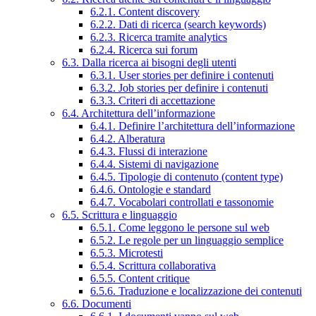
6.2.1. Content discovery
6.2.2. Dati di ricerca (search keywords)
6.2.3. Ricerca tramite analytics
6.2.4. Ricerca sui forum
6.3. Dalla ricerca ai bisogni degli utenti
6.3.1. User stories per definire i contenuti
6.3.2. Job stories per definire i contenuti
6.3.3. Criteri di accettazione
6.4. Architettura dell’informazione
6.4.1. Definire l’architettura dell’informazione
6.4.2. Alberatura
6.4.3. Flussi di interazione
6.4.4. Sistemi di navigazione
6.4.5. Tipologie di contenuto (content type)
6.4.6. Ontologie e standard
6.4.7. Vocabolari controllati e tassonomie
6.5. Scrittura e linguaggio
6.5.1. Come leggono le persone sul web
6.5.2. Le regole per un linguaggio semplice
6.5.3. Microtesti
6.5.4. Scrittura collaborativa
6.5.5. Content critique
6.5.6. Traduzione e localizzazione dei contenuti
6.6. Documenti