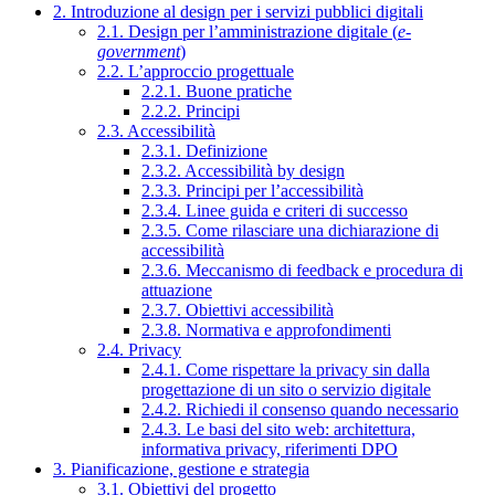
2. Introduzione al design per i servizi pubblici digitali
2.1. Design per l’amministrazione digitale (
e-
government
)
2.2. L’approccio progettuale
2.2.1. Buone pratiche
2.2.2. Principi
2.3. Accessibilità
2.3.1. Definizione
2.3.2. Accessibilità by design
2.3.3. Principi per l’accessibilità
2.3.4. Linee guida e criteri di successo
2.3.5. Come rilasciare una dichiarazione di
accessibilità
2.3.6. Meccanismo di feedback e procedura di
attuazione
2.3.7. Obiettivi accessibilità
2.3.8. Normativa e approfondimenti
2.4. Privacy
2.4.1. Come rispettare la privacy sin dalla
progettazione di un sito o servizio digitale
2.4.2. Richiedi il consenso quando necessario
2.4.3. Le basi del sito web: architettura,
informativa privacy, riferimenti DPO
3. Pianificazione, gestione e strategia
3.1. Obiettivi del progetto