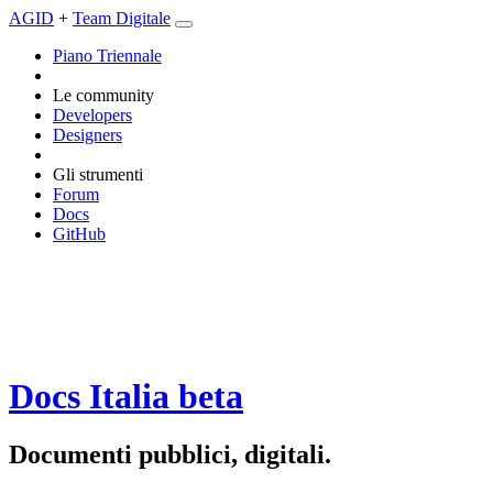
AGID
+
Team Digitale
Piano Triennale
Le community
Developers
Designers
Gli strumenti
Forum
Docs
GitHub
Docs Italia
beta
Documenti pubblici, digitali.