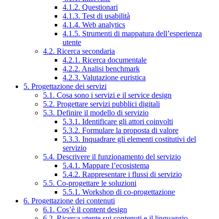
4.1.2. Questionari
4.1.3. Test di usabilità
4.1.4. Web analytics
4.1.5. Strumenti di mappatura dell’esperienza
utente
4.2. Ricerca secondaria
4.2.1. Ricerca documentale
4.2.2. Analisi benchmark
4.2.3. Valutazione euristica
5. Progettazione dei servizi
5.1. Cosa sono i servizi e il service design
5.2. Progettare servizi pubblici digitali
5.3. Definire il modello di servizio
5.3.1. Identificare gli attori coinvolti
5.3.2. Formulare la proposta di valore
5.3.3. Inquadrare gli elementi costitutivi del
servizio
5.4. Descrivere il funzionamento del servizio
5.4.1. Mappare l’ecosistema
5.4.2. Rappresentare i flussi di servizio
5.5. Co-progettare le soluzioni
5.5.1. Workshop di co-progettazione
6. Progettazione dei contenuti
6.1. Cos’è il content design
6.2. Ricerca utente sui contenuti e il linguaggio