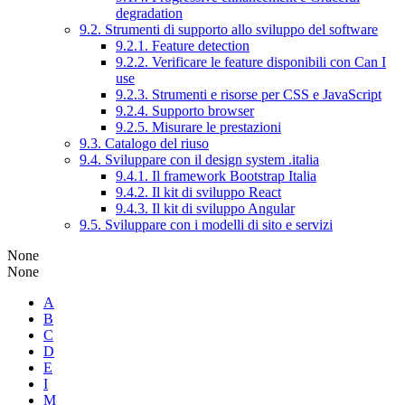
degradation
9.2. Strumenti di supporto allo sviluppo del software
9.2.1. Feature detection
9.2.2. Verificare le feature disponibili con Can I
use
9.2.3. Strumenti e risorse per CSS e JavaScript
9.2.4. Supporto browser
9.2.5. Misurare le prestazioni
9.3. Catalogo del riuso
9.4. Sviluppare con il design system .italia
9.4.1. Il framework Bootstrap Italia
9.4.2. Il kit di sviluppo React
9.4.3. Il kit di sviluppo Angular
9.5. Sviluppare con i modelli di sito e servizi
None
None
A
B
C
D
E
I
M