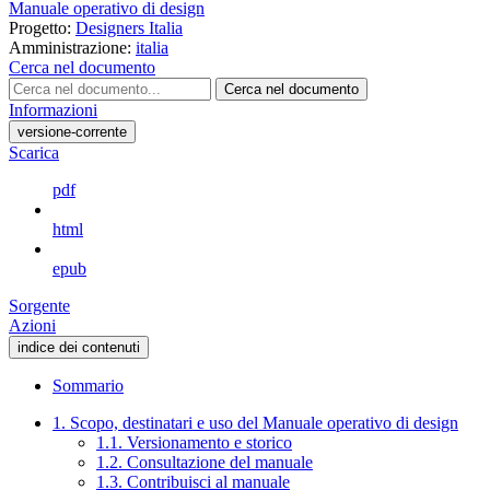
Manuale operativo di design
Progetto:
Designers Italia
Amministrazione:
italia
Cerca nel documento
Cerca nel documento
Informazioni
versione-corrente
Scarica
pdf
html
epub
Sorgente
Azioni
indice dei contenuti
Sommario
1. Scopo, destinatari e uso del Manuale operativo di design
1.1. Versionamento e storico
1.2. Consultazione del manuale
1.3. Contribuisci al manuale