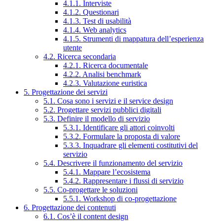
4.1.1. Interviste
4.1.2. Questionari
4.1.3. Test di usabilità
4.1.4. Web analytics
4.1.5. Strumenti di mappatura dell’esperienza
utente
4.2. Ricerca secondaria
4.2.1. Ricerca documentale
4.2.2. Analisi benchmark
4.2.3. Valutazione euristica
5. Progettazione dei servizi
5.1. Cosa sono i servizi e il service design
5.2. Progettare servizi pubblici digitali
5.3. Definire il modello di servizio
5.3.1. Identificare gli attori coinvolti
5.3.2. Formulare la proposta di valore
5.3.3. Inquadrare gli elementi costitutivi del
servizio
5.4. Descrivere il funzionamento del servizio
5.4.1. Mappare l’ecosistema
5.4.2. Rappresentare i flussi di servizio
5.5. Co-progettare le soluzioni
5.5.1. Workshop di co-progettazione
6. Progettazione dei contenuti
6.1. Cos’è il content design