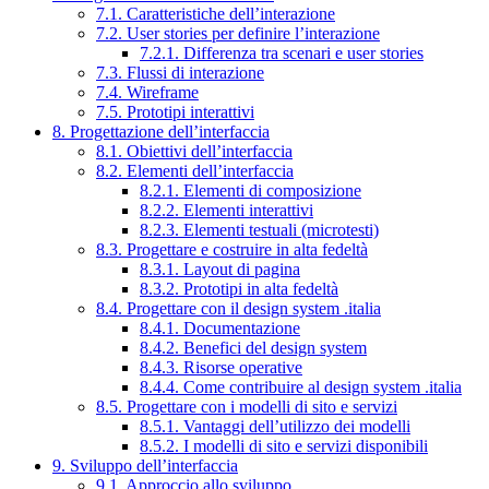
7.1. Caratteristiche dell’interazione
7.2. User stories per definire l’interazione
7.2.1. Differenza tra scenari e user stories
7.3. Flussi di interazione
7.4. Wireframe
7.5. Prototipi interattivi
8. Progettazione dell’interfaccia
8.1. Obiettivi dell’interfaccia
8.2. Elementi dell’interfaccia
8.2.1. Elementi di composizione
8.2.2. Elementi interattivi
8.2.3. Elementi testuali (microtesti)
8.3. Progettare e costruire in alta fedeltà
8.3.1. Layout di pagina
8.3.2. Prototipi in alta fedeltà
8.4. Progettare con il design system .italia
8.4.1. Documentazione
8.4.2. Benefici del design system
8.4.3. Risorse operative
8.4.4. Come contribuire al design system .italia
8.5. Progettare con i modelli di sito e servizi
8.5.1. Vantaggi dell’utilizzo dei modelli
8.5.2. I modelli di sito e servizi disponibili
9. Sviluppo dell’interfaccia
9.1. Approccio allo sviluppo