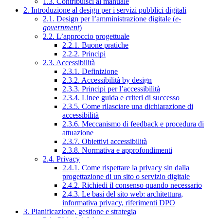
1.3. Contribuisci al manuale
2. Introduzione al design per i servizi pubblici digitali
2.1. Design per l’amministrazione digitale (
e-
government
)
2.2. L’approccio progettuale
2.2.1. Buone pratiche
2.2.2. Principi
2.3. Accessibilità
2.3.1. Definizione
2.3.2. Accessibilità by design
2.3.3. Principi per l’accessibilità
2.3.4. Linee guida e criteri di successo
2.3.5. Come rilasciare una dichiarazione di
accessibilità
2.3.6. Meccanismo di feedback e procedura di
attuazione
2.3.7. Obiettivi accessibilità
2.3.8. Normativa e approfondimenti
2.4. Privacy
2.4.1. Come rispettare la privacy sin dalla
progettazione di un sito o servizio digitale
2.4.2. Richiedi il consenso quando necessario
2.4.3. Le basi del sito web: architettura,
informativa privacy, riferimenti DPO
3. Pianificazione, gestione e strategia