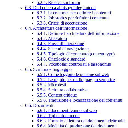
6.2.4. Ricerca sui forum
6.3. Dalla ricerca ai bisogni degli utenti
6.3.1. User stories per definire i contenuti
6.3.2. Job stories per definire i contenuti
6.3.3. Criteri di accettazione
6.4. Architettura dell’informazione
6.4.1. Definire l’architettura dell’informazione
6.4.2. Alberatura
6.4.3. Flussi di interazione
6.4.4. Sistemi di navigazione
6.4.5. Tipologie di contenuto (content type)
6.4.6. Ontologie e standard
6.4.7. Vocabolari controllati e tassonomie
6.5. Scrittura e linguaggio
6.5.1. Come leggono le persone sul web
6.5.2. Le regole per un linguaggio semplice
6.5.3. Microtesti
6.5.4. Scrittura collaborativa
6.5.5. Content critique
6.5.6. Traduzione e localizzazione dei contenuti
6.6. Documenti
6.6.1. I documenti vanno sul web
6.6.2. Tipi di documenti
6.6.3. Formato di lettura dei documenti elettronici
6.6.4. Modalità di produzione dei documenti