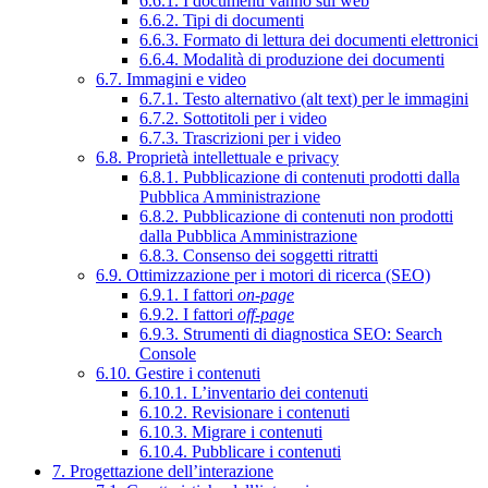
6.6.1. I documenti vanno sul web
6.6.2. Tipi di documenti
6.6.3. Formato di lettura dei documenti elettronici
6.6.4. Modalità di produzione dei documenti
6.7. Immagini e video
6.7.1. Testo alternativo (alt text) per le immagini
6.7.2. Sottotitoli per i video
6.7.3. Trascrizioni per i video
6.8. Proprietà intellettuale e privacy
6.8.1. Pubblicazione di contenuti prodotti dalla
Pubblica Amministrazione
6.8.2. Pubblicazione di contenuti non prodotti
dalla Pubblica Amministrazione
6.8.3. Consenso dei soggetti ritratti
6.9. Ottimizzazione per i motori di ricerca (SEO)
6.9.1. I fattori
on-page
6.9.2. I fattori
off-page
6.9.3. Strumenti di diagnostica SEO: Search
Console
6.10. Gestire i contenuti
6.10.1. L’inventario dei contenuti
6.10.2. Revisionare i contenuti
6.10.3. Migrare i contenuti
6.10.4. Pubblicare i contenuti
7. Progettazione dell’interazione