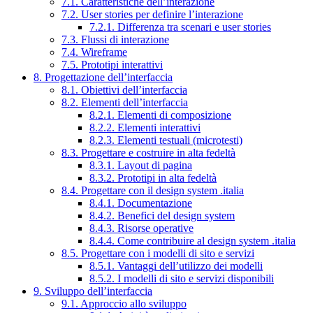
7.1. Caratteristiche dell’interazione
7.2. User stories per definire l’interazione
7.2.1. Differenza tra scenari e user stories
7.3. Flussi di interazione
7.4. Wireframe
7.5. Prototipi interattivi
8. Progettazione dell’interfaccia
8.1. Obiettivi dell’interfaccia
8.2. Elementi dell’interfaccia
8.2.1. Elementi di composizione
8.2.2. Elementi interattivi
8.2.3. Elementi testuali (microtesti)
8.3. Progettare e costruire in alta fedeltà
8.3.1. Layout di pagina
8.3.2. Prototipi in alta fedeltà
8.4. Progettare con il design system .italia
8.4.1. Documentazione
8.4.2. Benefici del design system
8.4.3. Risorse operative
8.4.4. Come contribuire al design system .italia
8.5. Progettare con i modelli di sito e servizi
8.5.1. Vantaggi dell’utilizzo dei modelli
8.5.2. I modelli di sito e servizi disponibili
9. Sviluppo dell’interfaccia
9.1. Approccio allo sviluppo