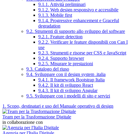
9.1.1. Attività preliminari
9.1.2. Web design responsivo e accessibile
9.1.3. Mobile first
9.1.4. Progressive enhancement e Graceful
degradation
9.2. Strumenti di supporto allo sviluppo del software
9.2.1. Feature detection
9.2.2. Verificare le feature disponibili con Can I
use
9.2.3. Strumenti e risorse per CSS e JavaScript
9.2.4. Supporto browser
9.2.5. Misurare le prestazioni
9.3. Catalogo del riuso
9.4. Sviluppare con il design system .italia
9.4.1. Il framework Bootstrap Italia
9.4.2. Il kit di sviluppo React
9.4.3. Il kit di sviluppo Angular
9.5. Sviluppare con i modelli di sito e servizi
1. Scopo, destinatari e uso del Manuale operativo di design
Team per la Trasformazione Digitale
in collaborazione con
Agenzia per l'Italia Digitale