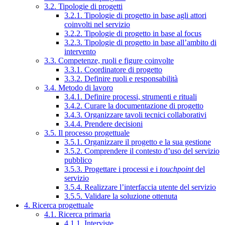
3.2. Tipologie di progetti
3.2.1. Tipologie di progetto in base agli attori
coinvolti nel servizio
3.2.2. Tipologie di progetto in base al focus
3.2.3. Tipologie di progetto in base all’ambito di
intervento
3.3. Competenze, ruoli e figure coinvolte
3.3.1. Coordinatore di progetto
3.3.2. Definire ruoli e responsabilità
3.4. Metodo di lavoro
3.4.1. Definire processi, strumenti e rituali
3.4.2. Curare la documentazione di progetto
3.4.3. Organizzare tavoli tecnici collaborativi
3.4.4. Prendere decisioni
3.5. Il processo progettuale
3.5.1. Organizzare il progetto e la sua gestione
3.5.2. Comprendere il contesto d’uso del servizio
pubblico
3.5.3. Progettare i processi e i
touchpoint
del
servizio
3.5.4. Realizzare l’interfaccia utente del servizio
3.5.5. Validare la soluzione ottenuta
4. Ricerca progettuale
4.1. Ricerca primaria
4.1.1. Interviste