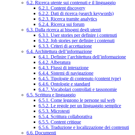
6.2. Ricerca utente sui contenuti e il linguaggio
6.2.1. Content discovery
6.2.2. Dati di ricerca (search keywords)
6.2.3. Ricerca tramite analytics
6.2.4. Ricerca sui forum
6.3. Dalla ricerca ai bisogni degli utenti
6.3.1. User stories per definire i contenuti
6.3.2. Job stories per definire i contenuti
6.3.3. Criteri di accettazione
6.4. Architettura dell’informazione
6.4.1. Definire l’architettura dell’informazione
6.4.2. Alberatura
6.4.3. Flussi di interazione
6.4.4. Sistemi di navigazione
6.4.5. Tipologie di contenuto (content type)
6.4.6. Ontologie e standard
6.4.7. Vocabolari controllati e tassonomie
6.5. Scrittura e linguaggio
6.5.1. Come leggono le persone sul web
6.5.2. Le regole per un linguaggio semplice
6.5.3. Microtesti
6.5.4. Scrittura collaborativa
6.5.5. Content critique
6.5.6. Traduzione e localizzazione dei contenuti
6.6. Documenti