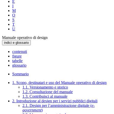
E
I
M
O
S
T
U
Manuale operativo di design
indici e glossario
contenuti
figure
tabelle
glossario
Sommario
1. Scopo, destinatari e uso del Manuale operativo di design
1.1. Versionamento e storico
1.2. Consultazione del manuale
1.3. Contribuisci al manuale
2. Introduzione al design per i servizi pubblici digitali
2.1. Design per l’amministrazione digitale (
e-
government
)