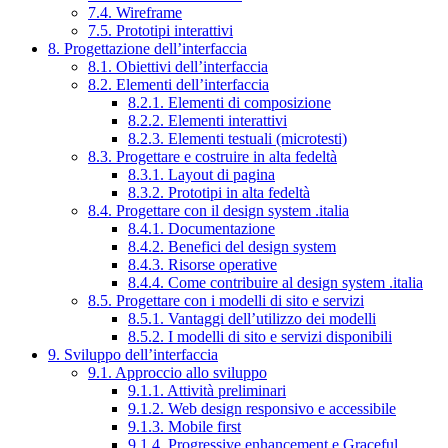
7.4. Wireframe
7.5. Prototipi interattivi
8. Progettazione dell’interfaccia
8.1. Obiettivi dell’interfaccia
8.2. Elementi dell’interfaccia
8.2.1. Elementi di composizione
8.2.2. Elementi interattivi
8.2.3. Elementi testuali (microtesti)
8.3. Progettare e costruire in alta fedeltà
8.3.1. Layout di pagina
8.3.2. Prototipi in alta fedeltà
8.4. Progettare con il design system .italia
8.4.1. Documentazione
8.4.2. Benefici del design system
8.4.3. Risorse operative
8.4.4. Come contribuire al design system .italia
8.5. Progettare con i modelli di sito e servizi
8.5.1. Vantaggi dell’utilizzo dei modelli
8.5.2. I modelli di sito e servizi disponibili
9. Sviluppo dell’interfaccia
9.1. Approccio allo sviluppo
9.1.1. Attività preliminari
9.1.2. Web design responsivo e accessibile
9.1.3. Mobile first
9.1.4. Progressive enhancement e Graceful