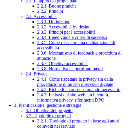
2.2. L’approccio progettuale
2.2.1. Buone pratiche
2.2.2. Principi
2.3. Accessibilità
2.3.1. Definizione
2.3.2. Accessibilità by design
2.3.3. Principi per l’accessibilità
2.3.4. Linee guida e criteri di successo
2.3.5. Come rilasciare una dichiarazione di
accessibilità
2.3.6. Meccanismo di feedback e procedura di
attuazione
2.3.7. Obiettivi accessibilità
2.3.8. Normativa e approfondimenti
2.4. Privacy
2.4.1. Come rispettare la privacy sin dalla
progettazione di un sito o servizio digitale
2.4.2. Richiedi il consenso quando necessario
2.4.3. Le basi del sito web: architettura,
informativa privacy, riferimenti DPO
3. Pianificazione, gestione e strategia
3.1. Obiettivi del progetto
3.2. Tipologie di progetti
3.2.1. Tipologie di progetto in base agli attori
coinvolti nel servizio