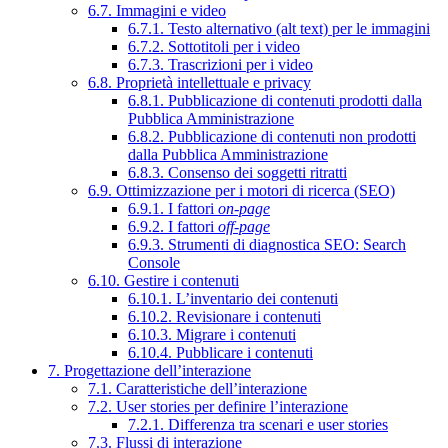
6.7. Immagini e video
6.7.1. Testo alternativo (alt text) per le immagini
6.7.2. Sottotitoli per i video
6.7.3. Trascrizioni per i video
6.8. Proprietà intellettuale e privacy
6.8.1. Pubblicazione di contenuti prodotti dalla
Pubblica Amministrazione
6.8.2. Pubblicazione di contenuti non prodotti
dalla Pubblica Amministrazione
6.8.3. Consenso dei soggetti ritratti
6.9. Ottimizzazione per i motori di ricerca (SEO)
6.9.1. I fattori
on-page
6.9.2. I fattori
off-page
6.9.3. Strumenti di diagnostica SEO: Search
Console
6.10. Gestire i contenuti
6.10.1. L’inventario dei contenuti
6.10.2. Revisionare i contenuti
6.10.3. Migrare i contenuti
6.10.4. Pubblicare i contenuti
7. Progettazione dell’interazione
7.1. Caratteristiche dell’interazione
7.2. User stories per definire l’interazione
7.2.1. Differenza tra scenari e user stories
7.3. Flussi di interazione