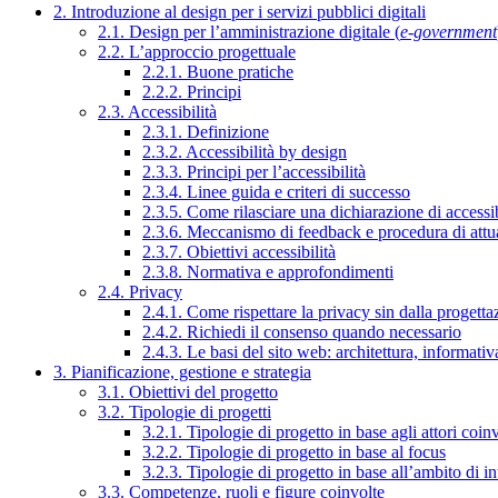
2. Introduzione al design per i servizi pubblici digitali
2.1. Design per l’amministrazione digitale (
e-government
2.2. L’approccio progettuale
2.2.1. Buone pratiche
2.2.2. Principi
2.3. Accessibilità
2.3.1. Definizione
2.3.2. Accessibilità by design
2.3.3. Principi per l’accessibilità
2.3.4. Linee guida e criteri di successo
2.3.5. Come rilasciare una dichiarazione di accessib
2.3.6. Meccanismo di feedback e procedura di attu
2.3.7. Obiettivi accessibilità
2.3.8. Normativa e approfondimenti
2.4. Privacy
2.4.1. Come rispettare la privacy sin dalla progettaz
2.4.2. Richiedi il consenso quando necessario
2.4.3. Le basi del sito web: architettura, informati
3. Pianificazione, gestione e strategia
3.1. Obiettivi del progetto
3.2. Tipologie di progetti
3.2.1. Tipologie di progetto in base agli attori coinv
3.2.2. Tipologie di progetto in base al focus
3.2.3. Tipologie di progetto in base all’ambito di i
3.3. Competenze, ruoli e figure coinvolte