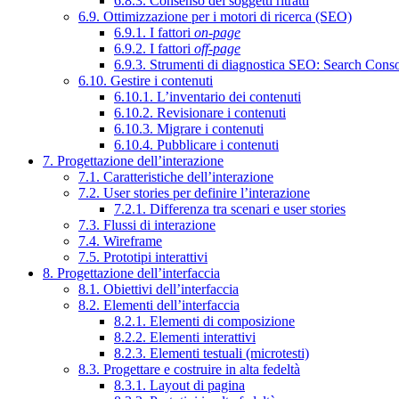
6.8.3. Consenso dei soggetti ritratti
6.9. Ottimizzazione per i motori di ricerca (SEO)
6.9.1. I fattori
on-page
6.9.2. I fattori
off-page
6.9.3. Strumenti di diagnostica SEO: Search Cons
6.10. Gestire i contenuti
6.10.1. L’inventario dei contenuti
6.10.2. Revisionare i contenuti
6.10.3. Migrare i contenuti
6.10.4. Pubblicare i contenuti
7. Progettazione dell’interazione
7.1. Caratteristiche dell’interazione
7.2. User stories per definire l’interazione
7.2.1. Differenza tra scenari e user stories
7.3. Flussi di interazione
7.4. Wireframe
7.5. Prototipi interattivi
8. Progettazione dell’interfaccia
8.1. Obiettivi dell’interfaccia
8.2. Elementi dell’interfaccia
8.2.1. Elementi di composizione
8.2.2. Elementi interattivi
8.2.3. Elementi testuali (microtesti)
8.3. Progettare e costruire in alta fedeltà
8.3.1. Layout di pagina