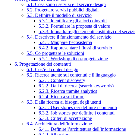
5.1. Cosa sono i servizi e il service design
5.2. Progettare servizi pubblici digitali
5.3. Definire il modello di servizio
5.3.1. Identificare gli attori coinvolti
5.3.2. Formulare la proposta di valore
5.3.3. Inquadrare gli elementi costitutivi del serviz
5.4. Descrivere il funzionamento del servizio
5.4.1. Mappare l’ecosistema
5.4.2. Rappresentare i flussi di servizio
5.5. Co-progettare le soluzioni
5.5.1. Workshop di co-progettazione
6. Progettazione dei contenuti
6.1. Cos’è il content design
6.2. Ricerca utente sui contenuti e il linguaggio
6.2.1. Content discovery
6.2.2. Dati di ricerca (search keywords)
6.2.3. Ricerca tramite analytics
6.2.4. Ricerca sui forum
6.3. Dalla ricerca ai bisogni degli utenti
6.3.1. User stories per definire i contenuti
6.3.2. Job stories per definire i contenuti
6.3.3. Criteri di accettazione
6.4. Architettura dell’informazione
6.4.1. Definire l’architettura dell’informazione
6.4.2. Alberatura