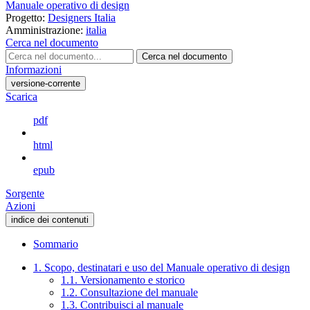
Manuale operativo di design
Progetto:
Designers Italia
Amministrazione:
italia
Cerca nel documento
Cerca nel documento
Informazioni
versione-corrente
Scarica
pdf
html
epub
Sorgente
Azioni
indice dei contenuti
Sommario
1. Scopo, destinatari e uso del Manuale operativo di design
1.1. Versionamento e storico
1.2. Consultazione del manuale
1.3. Contribuisci al manuale