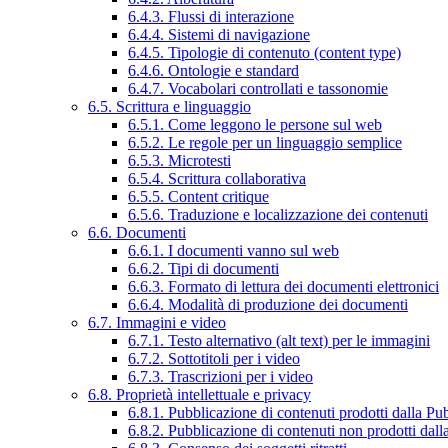
6.4.3. Flussi di interazione
6.4.4. Sistemi di navigazione
6.4.5. Tipologie di contenuto (content type)
6.4.6. Ontologie e standard
6.4.7. Vocabolari controllati e tassonomie
6.5. Scrittura e linguaggio
6.5.1. Come leggono le persone sul web
6.5.2. Le regole per un linguaggio semplice
6.5.3. Microtesti
6.5.4. Scrittura collaborativa
6.5.5. Content critique
6.5.6. Traduzione e localizzazione dei contenuti
6.6. Documenti
6.6.1. I documenti vanno sul web
6.6.2. Tipi di documenti
6.6.3. Formato di lettura dei documenti elettronici
6.6.4. Modalità di produzione dei documenti
6.7. Immagini e video
6.7.1. Testo alternativo (alt text) per le immagini
6.7.2. Sottotitoli per i video
6.7.3. Trascrizioni per i video
6.8. Proprietà intellettuale e privacy
6.8.1. Pubblicazione di contenuti prodotti dalla P
6.8.2. Pubblicazione di contenuti non prodotti dal