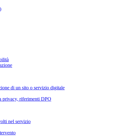
)
ilità
azione
ione di un sito o servizio digitale
va privacy, riferimenti DPO
olti nel servizio
ntervento