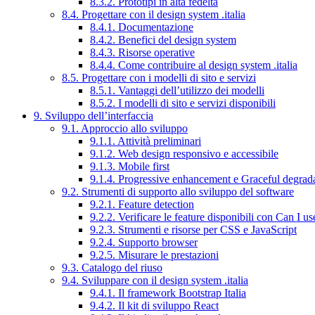
8.3.2. Prototipi in alta fedeltà
8.4. Progettare con il design system .italia
8.4.1. Documentazione
8.4.2. Benefici del design system
8.4.3. Risorse operative
8.4.4. Come contribuire al design system .italia
8.5. Progettare con i modelli di sito e servizi
8.5.1. Vantaggi dell’utilizzo dei modelli
8.5.2. I modelli di sito e servizi disponibili
9. Sviluppo dell’interfaccia
9.1. Approccio allo sviluppo
9.1.1. Attività preliminari
9.1.2. Web design responsivo e accessibile
9.1.3. Mobile first
9.1.4. Progressive enhancement e Graceful degrad
9.2. Strumenti di supporto allo sviluppo del software
9.2.1. Feature detection
9.2.2. Verificare le feature disponibili con Can I us
9.2.3. Strumenti e risorse per CSS e JavaScript
9.2.4. Supporto browser
9.2.5. Misurare le prestazioni
9.3. Catalogo del riuso
9.4. Sviluppare con il design system .italia
9.4.1. Il framework Bootstrap Italia
9.4.2. Il kit di sviluppo React