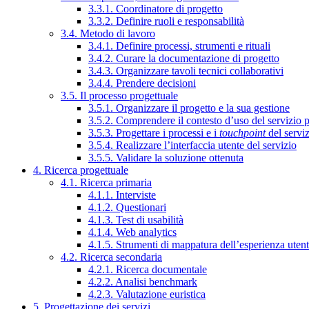
3.3.1. Coordinatore di progetto
3.3.2. Definire ruoli e responsabilità
3.4. Metodo di lavoro
3.4.1. Definire processi, strumenti e rituali
3.4.2. Curare la documentazione di progetto
3.4.3. Organizzare tavoli tecnici collaborativi
3.4.4. Prendere decisioni
3.5. Il processo progettuale
3.5.1. Organizzare il progetto e la sua gestione
3.5.2. Comprendere il contesto d’uso del servizio 
3.5.3. Progettare i processi e i
touchpoint
del servi
3.5.4. Realizzare l’interfaccia utente del servizio
3.5.5. Validare la soluzione ottenuta
4. Ricerca progettuale
4.1. Ricerca primaria
4.1.1. Interviste
4.1.2. Questionari
4.1.3. Test di usabilità
4.1.4. Web analytics
4.1.5. Strumenti di mappatura dell’esperienza uten
4.2. Ricerca secondaria
4.2.1. Ricerca documentale
4.2.2. Analisi benchmark
4.2.3. Valutazione euristica
5. Progettazione dei servizi