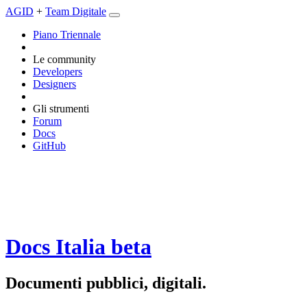
AGID
+
Team Digitale
Piano Triennale
Le community
Developers
Designers
Gli strumenti
Forum
Docs
GitHub
Docs Italia
beta
Documenti pubblici, digitali.