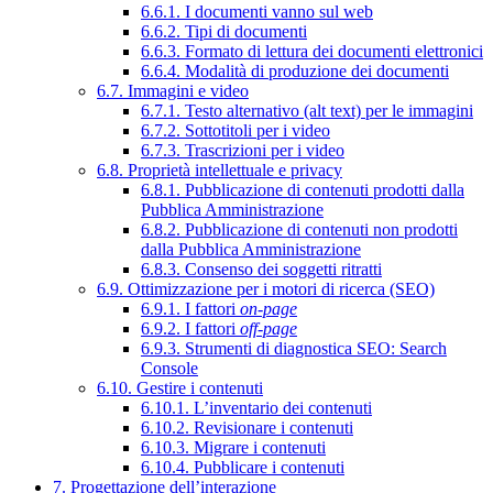
6.6.1. I documenti vanno sul web
6.6.2. Tipi di documenti
6.6.3. Formato di lettura dei documenti elettronici
6.6.4. Modalità di produzione dei documenti
6.7. Immagini e video
6.7.1. Testo alternativo (alt text) per le immagini
6.7.2. Sottotitoli per i video
6.7.3. Trascrizioni per i video
6.8. Proprietà intellettuale e privacy
6.8.1. Pubblicazione di contenuti prodotti dalla
Pubblica Amministrazione
6.8.2. Pubblicazione di contenuti non prodotti
dalla Pubblica Amministrazione
6.8.3. Consenso dei soggetti ritratti
6.9. Ottimizzazione per i motori di ricerca (SEO)
6.9.1. I fattori
on-page
6.9.2. I fattori
off-page
6.9.3. Strumenti di diagnostica SEO: Search
Console
6.10. Gestire i contenuti
6.10.1. L’inventario dei contenuti
6.10.2. Revisionare i contenuti
6.10.3. Migrare i contenuti
6.10.4. Pubblicare i contenuti
7. Progettazione dell’interazione