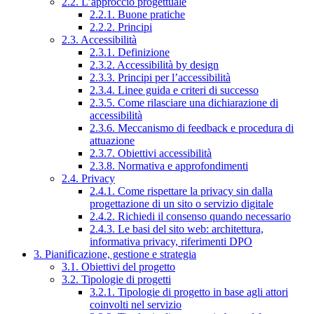
2.2. L’approccio progettuale
2.2.1. Buone pratiche
2.2.2. Principi
2.3. Accessibilità
2.3.1. Definizione
2.3.2. Accessibilità by design
2.3.3. Principi per l’accessibilità
2.3.4. Linee guida e criteri di successo
2.3.5. Come rilasciare una dichiarazione di
accessibilità
2.3.6. Meccanismo di feedback e procedura di
attuazione
2.3.7. Obiettivi accessibilità
2.3.8. Normativa e approfondimenti
2.4. Privacy
2.4.1. Come rispettare la privacy sin dalla
progettazione di un sito o servizio digitale
2.4.2. Richiedi il consenso quando necessario
2.4.3. Le basi del sito web: architettura,
informativa privacy, riferimenti DPO
3. Pianificazione, gestione e strategia
3.1. Obiettivi del progetto
3.2. Tipologie di progetti
3.2.1. Tipologie di progetto in base agli attori
coinvolti nel servizio