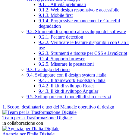
9.1.1. Attività preliminari
9.1.2. Web design responsivo e accessibile
9.1.3. Mobile first
9.1.4. Progressive enhancement e Graceful
degradation
9.2. Strumenti di supporto allo sviluppo del software
9.2.1. Feature detection
9.2.2. Verificare le feature disponibili con Can I
use
9.2.3. Strumenti e risorse per CSS e JavaScript
9.2.4. Supporto browser
9.2.5. Misurare le prestazioni
9.3. Catalogo del riuso
9.4. Sviluppare con il design system .italia
9.4.1. Il framework Bootstrap Italia
9.4.2. Il kit di sviluppo React
9.4.3. Il kit di sviluppo Angular
9.5. Sviluppare con i modelli di sito e servizi
1. Scopo, destinatari e uso del Manuale operativo di design
Team per la Trasformazione Digitale
in collaborazione con
Agenzia per l'Italia Digitale