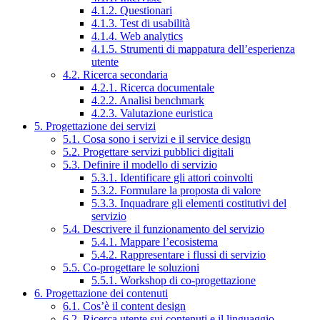
4.1.2. Questionari
4.1.3. Test di usabilità
4.1.4. Web analytics
4.1.5. Strumenti di mappatura dell’esperienza
utente
4.2. Ricerca secondaria
4.2.1. Ricerca documentale
4.2.2. Analisi benchmark
4.2.3. Valutazione euristica
5. Progettazione dei servizi
5.1. Cosa sono i servizi e il service design
5.2. Progettare servizi pubblici digitali
5.3. Definire il modello di servizio
5.3.1. Identificare gli attori coinvolti
5.3.2. Formulare la proposta di valore
5.3.3. Inquadrare gli elementi costitutivi del
servizio
5.4. Descrivere il funzionamento del servizio
5.4.1. Mappare l’ecosistema
5.4.2. Rappresentare i flussi di servizio
5.5. Co-progettare le soluzioni
5.5.1. Workshop di co-progettazione
6. Progettazione dei contenuti
6.1. Cos’è il content design
6.2. Ricerca utente sui contenuti e il linguaggio