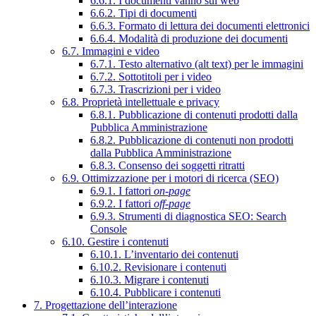
6.6.1. I documenti vanno sul web
6.6.2. Tipi di documenti
6.6.3. Formato di lettura dei documenti elettronici
6.6.4. Modalità di produzione dei documenti
6.7. Immagini e video
6.7.1. Testo alternativo (alt text) per le immagini
6.7.2. Sottotitoli per i video
6.7.3. Trascrizioni per i video
6.8. Proprietà intellettuale e privacy
6.8.1. Pubblicazione di contenuti prodotti dalla
Pubblica Amministrazione
6.8.2. Pubblicazione di contenuti non prodotti
dalla Pubblica Amministrazione
6.8.3. Consenso dei soggetti ritratti
6.9. Ottimizzazione per i motori di ricerca (SEO)
6.9.1. I fattori
on-page
6.9.2. I fattori
off-page
6.9.3. Strumenti di diagnostica SEO: Search
Console
6.10. Gestire i contenuti
6.10.1. L’inventario dei contenuti
6.10.2. Revisionare i contenuti
6.10.3. Migrare i contenuti
6.10.4. Pubblicare i contenuti
7. Progettazione dell’interazione