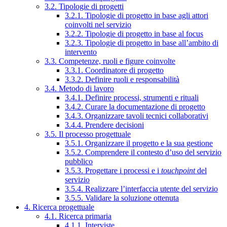
3.2. Tipologie di progetti
3.2.1. Tipologie di progetto in base agli attori
coinvolti nel servizio
3.2.2. Tipologie di progetto in base al focus
3.2.3. Tipologie di progetto in base all’ambito di
intervento
3.3. Competenze, ruoli e figure coinvolte
3.3.1. Coordinatore di progetto
3.3.2. Definire ruoli e responsabilità
3.4. Metodo di lavoro
3.4.1. Definire processi, strumenti e rituali
3.4.2. Curare la documentazione di progetto
3.4.3. Organizzare tavoli tecnici collaborativi
3.4.4. Prendere decisioni
3.5. Il processo progettuale
3.5.1. Organizzare il progetto e la sua gestione
3.5.2. Comprendere il contesto d’uso del servizio
pubblico
3.5.3. Progettare i processi e i
touchpoint
del
servizio
3.5.4. Realizzare l’interfaccia utente del servizio
3.5.5. Validare la soluzione ottenuta
4. Ricerca progettuale
4.1. Ricerca primaria
4.1.1. Interviste