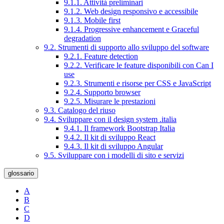
9.1.1. Attività preliminari
9.1.2. Web design responsivo e accessibile
9.1.3. Mobile first
9.1.4. Progressive enhancement e Graceful
degradation
9.2. Strumenti di supporto allo sviluppo del software
9.2.1. Feature detection
9.2.2. Verificare le feature disponibili con Can I
use
9.2.3. Strumenti e risorse per CSS e JavaScript
9.2.4. Supporto browser
9.2.5. Misurare le prestazioni
9.3. Catalogo del riuso
9.4. Sviluppare con il design system .italia
9.4.1. Il framework Bootstrap Italia
9.4.2. Il kit di sviluppo React
9.4.3. Il kit di sviluppo Angular
9.5. Sviluppare con i modelli di sito e servizi
glossario
A
B
C
D