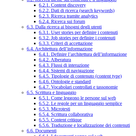
6.2.1. Content discovery
6.2.2. Dati di ricerca (search keywords)
6.2.3. Ricerca tramite analytics
6.2.4. Ricerca sui forum
6.3. Dalla ricerca ai bisogni degli utenti
6.3.1. User stories per definire i contenuti
6.3.2. Job stories per definire i contenuti
6.3.3. Criteri di accettazione
6.4. Architettura dell’informazione
6.4.1. Definire l’architettura dell’informazione
6.4.2. Alberatura
6.4.3. Flussi di interazione
6.4.4. Sistemi di navigazione
6.4.5. Tipologie di contenuto (content type)
6.4.6. Ontologie e standard
6.4.7. Vocabolari controllati e tassonomie
6.5. Scrittura e linguaggio
6.5.1. Come leggono le persone sul web
6.5.2. Le regole per un linguaggio semplice
6.5.3. Microtesti
6.5.4. Scrittura collaborativa
6.5.5. Content critique
6.5.6. Traduzione e localizzazione dei contenuti
6.6. Documenti