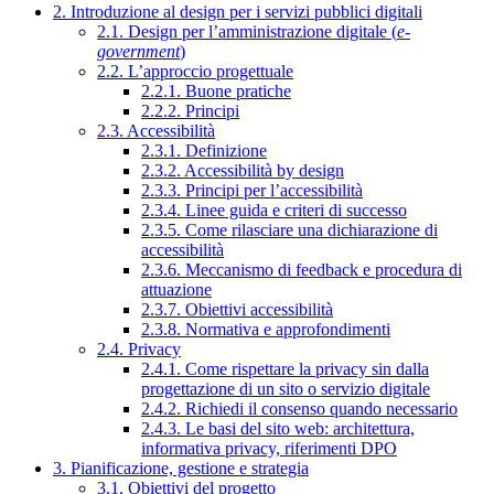
2. Introduzione al design per i servizi pubblici digitali
2.1. Design per l’amministrazione digitale (
e-
government
)
2.2. L’approccio progettuale
2.2.1. Buone pratiche
2.2.2. Principi
2.3. Accessibilità
2.3.1. Definizione
2.3.2. Accessibilità by design
2.3.3. Principi per l’accessibilità
2.3.4. Linee guida e criteri di successo
2.3.5. Come rilasciare una dichiarazione di
accessibilità
2.3.6. Meccanismo di feedback e procedura di
attuazione
2.3.7. Obiettivi accessibilità
2.3.8. Normativa e approfondimenti
2.4. Privacy
2.4.1. Come rispettare la privacy sin dalla
progettazione di un sito o servizio digitale
2.4.2. Richiedi il consenso quando necessario
2.4.3. Le basi del sito web: architettura,
informativa privacy, riferimenti DPO
3. Pianificazione, gestione e strategia
3.1. Obiettivi del progetto