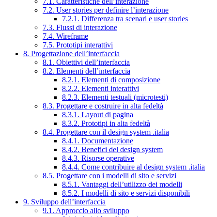
7.1. Caratteristiche dell’interazione
7.2. User stories per definire l’interazione
7.2.1. Differenza tra scenari e user stories
7.3. Flussi di interazione
7.4. Wireframe
7.5. Prototipi interattivi
8. Progettazione dell’interfaccia
8.1. Obiettivi dell’interfaccia
8.2. Elementi dell’interfaccia
8.2.1. Elementi di composizione
8.2.2. Elementi interattivi
8.2.3. Elementi testuali (microtesti)
8.3. Progettare e costruire in alta fedeltà
8.3.1. Layout di pagina
8.3.2. Prototipi in alta fedeltà
8.4. Progettare con il design system .italia
8.4.1. Documentazione
8.4.2. Benefici del design system
8.4.3. Risorse operative
8.4.4. Come contribuire al design system .italia
8.5. Progettare con i modelli di sito e servizi
8.5.1. Vantaggi dell’utilizzo dei modelli
8.5.2. I modelli di sito e servizi disponibili
9. Sviluppo dell’interfaccia
9.1. Approccio allo sviluppo