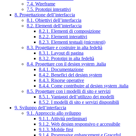
7.4. Wireframe
7.5. Prototipi interattivi
8. Progettazione dell’interfaccia
8.1. Obiettivi dell’interfaccia
8.2. Elementi dell’interfaccia
8.2.1. Elementi di composizione
8.2.2. Elementi interattivi
8.2.3. Elementi testuali (microtesti)
8.3. Progettare e costruire in alta fedeltà
8.3.1. Layout di pagina
8.3.2. Prototipi in alta fedeltà
8.4. Progettare con il design system .italia
8.4.1. Documentazione
8.4.2. Benefici del design system
8.4.3. Risorse operative
8.4.4. Come contribuire al design system .italia
8.5. Progettare con i modelli di sito e servizi
8.5.1. Vantaggi dell’utilizzo dei modelli
8.5.2. I modelli di sito e servizi disponibili
9. Sviluppo dell’interfaccia
9.1. Approccio allo sviluppo
9.1.1. Attività preliminari
9.1.2. Web design responsivo e accessibile
9.1.3. Mobile first
9.1.4. Progressive enhancement e Graceful