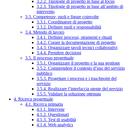
3.2.2. Tipologie di progetto in base al focus
3.2.3. Tipologie di progetto in base all’ambito di
intervento
3.3. Competenze, ruoli e figure coinvolte
3.3.1. Coordinatore di progetto
3.3.2. Definire ruoli e responsabilità
3.4. Metodo di lavoro
3.4.1. Definire processi, strumenti e rituali
3.4.2. Curare la documentazione di progetto
3.4.3. Organizzare tavoli tecnici collaborativi
3.4.4. Prendere decisioni
3.5. Il processo progettuale
3.5.1. Organizzare il progetto e la sua gestione
3.5.2. Comprendere il contesto d’uso del servizio
pubblico
3.5.3. Progettare i processi e i
touchpoint
del
servizio
3.5.4. Realizzare l’interfaccia utente del servizio
3.5.5. Validare la soluzione ottenuta
4. Ricerca progettuale
4.1. Ricerca primaria
4.1.1. Interviste
4.1.2. Questionari
4.1.3. Test di usabilità
4.1.4. Web analytics