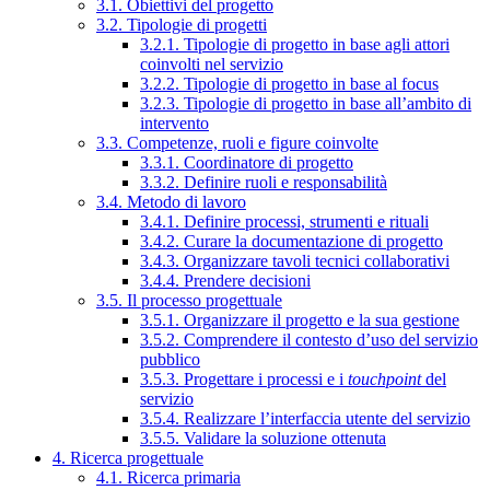
3.1. Obiettivi del progetto
3.2. Tipologie di progetti
3.2.1. Tipologie di progetto in base agli attori
coinvolti nel servizio
3.2.2. Tipologie di progetto in base al focus
3.2.3. Tipologie di progetto in base all’ambito di
intervento
3.3. Competenze, ruoli e figure coinvolte
3.3.1. Coordinatore di progetto
3.3.2. Definire ruoli e responsabilità
3.4. Metodo di lavoro
3.4.1. Definire processi, strumenti e rituali
3.4.2. Curare la documentazione di progetto
3.4.3. Organizzare tavoli tecnici collaborativi
3.4.4. Prendere decisioni
3.5. Il processo progettuale
3.5.1. Organizzare il progetto e la sua gestione
3.5.2. Comprendere il contesto d’uso del servizio
pubblico
3.5.3. Progettare i processi e i
touchpoint
del
servizio
3.5.4. Realizzare l’interfaccia utente del servizio
3.5.5. Validare la soluzione ottenuta
4. Ricerca progettuale
4.1. Ricerca primaria