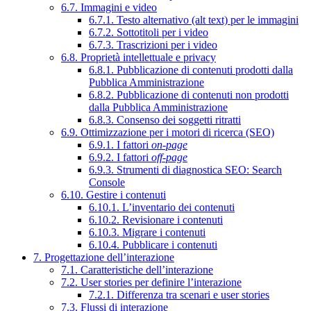
6.7. Immagini e video
6.7.1. Testo alternativo (alt text) per le immagini
6.7.2. Sottotitoli per i video
6.7.3. Trascrizioni per i video
6.8. Proprietà intellettuale e privacy
6.8.1. Pubblicazione di contenuti prodotti dalla
Pubblica Amministrazione
6.8.2. Pubblicazione di contenuti non prodotti
dalla Pubblica Amministrazione
6.8.3. Consenso dei soggetti ritratti
6.9. Ottimizzazione per i motori di ricerca (SEO)
6.9.1. I fattori
on-page
6.9.2. I fattori
off-page
6.9.3. Strumenti di diagnostica SEO: Search
Console
6.10. Gestire i contenuti
6.10.1. L’inventario dei contenuti
6.10.2. Revisionare i contenuti
6.10.3. Migrare i contenuti
6.10.4. Pubblicare i contenuti
7. Progettazione dell’interazione
7.1. Caratteristiche dell’interazione
7.2. User stories per definire l’interazione
7.2.1. Differenza tra scenari e user stories
7.3. Flussi di interazione