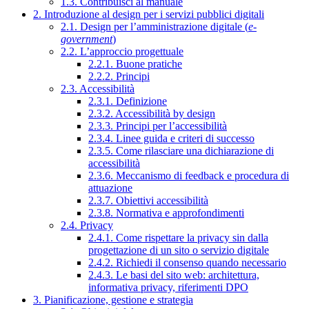
1.3. Contribuisci al manuale
2. Introduzione al design per i servizi pubblici digitali
2.1. Design per l’amministrazione digitale (
e-
government
)
2.2. L’approccio progettuale
2.2.1. Buone pratiche
2.2.2. Principi
2.3. Accessibilità
2.3.1. Definizione
2.3.2. Accessibilità by design
2.3.3. Principi per l’accessibilità
2.3.4. Linee guida e criteri di successo
2.3.5. Come rilasciare una dichiarazione di
accessibilità
2.3.6. Meccanismo di feedback e procedura di
attuazione
2.3.7. Obiettivi accessibilità
2.3.8. Normativa e approfondimenti
2.4. Privacy
2.4.1. Come rispettare la privacy sin dalla
progettazione di un sito o servizio digitale
2.4.2. Richiedi il consenso quando necessario
2.4.3. Le basi del sito web: architettura,
informativa privacy, riferimenti DPO
3. Pianificazione, gestione e strategia