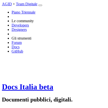
AGID
+
Team Digitale
Piano Triennale
Le community
Developers
Designers
Gli strumenti
Forum
Docs
GitHub
Docs Italia
beta
Documenti pubblici, digitali.