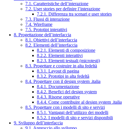
7.1. Caratteristiche dell’interazione
7.2. User stories per definire l’interazione
7.2.1. Differenza tra scenari e user stories
7.3. Flussi di interazione
7.4. Wireframe
7.5. Prototipi interattivi
8. Progettazione dell’interfaccia
8.1. Obiettivi dell’interfaccia
8.2. Elementi dell’interfaccia
8.2.1. Elementi di composizione
8.2.2. Elementi interattivi
8.2.3. Elementi testuali (microtesti)
8.3. Progettare e costruire in alta fedeltà
8.3.1. Layout di pagina
8.3.2. Prototipi in alta fedeltà
8.4. Progettare con il design system .italia
8.4.1. Documentazione
8.4.2. Benefici del design system
8.4.3. Risorse operative
8.4.4. Come contribuire al design system .italia
8.5. Progettare con i modelli di sito e servizi
8.5.1. Vantaggi dell’utilizzo dei modelli
8.5.2. I modelli di sito e servizi disponibili
9. Sviluppo dell’interfaccia
9.1. Approccio allo sviluppo