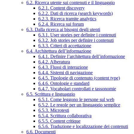
6.2. Ricerca utente sui contenuti e il linguaggio
6.2.1. Content discovery
6.2.2. Dati di ricerca (search keywords)
6.2.3. Ricerca tramite analytics
6.2.4. Ricerca sui forum
6.3. Dalla ricerca ai bisogni degli utenti
6.3.1. User stories per definire i contenuti
6.3.2. Job stories per definire i contenuti
6.3.3. Criteri di accettazione
6.4. Architettura dell’informazione
6.4.1. Definire l’architettura dell’informazione
6.4.2. Alberatura
6.4.3. Flussi di interazione
6.4.4. Sistemi di navigazione
6.4.5. Tipologie di contenuto (content type)
6.4.6. Ontologie e standard
6.4.7. Vocabolari controllati e tassonomie
6.5. Scrittura e linguaggio
6.5.1. Come leggono le persone sul web
6.5.2. Le regole per un linguaggio semplice
6.5.3. Microtesti
6.5.4. Scrittura collaborativa
6.5.5. Content critique
6.5.6. Traduzione e localizzazione dei contenuti
6.6. Documenti