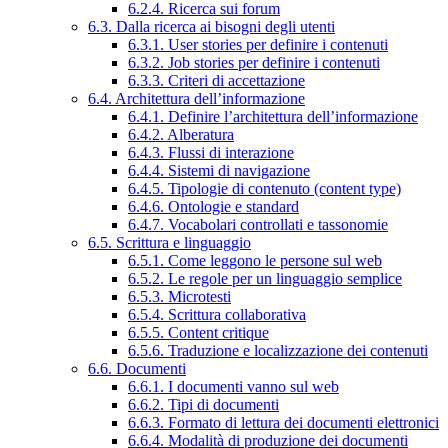
6.2.4. Ricerca sui forum
6.3. Dalla ricerca ai bisogni degli utenti
6.3.1. User stories per definire i contenuti
6.3.2. Job stories per definire i contenuti
6.3.3. Criteri di accettazione
6.4. Architettura dell’informazione
6.4.1. Definire l’architettura dell’informazione
6.4.2. Alberatura
6.4.3. Flussi di interazione
6.4.4. Sistemi di navigazione
6.4.5. Tipologie di contenuto (content type)
6.4.6. Ontologie e standard
6.4.7. Vocabolari controllati e tassonomie
6.5. Scrittura e linguaggio
6.5.1. Come leggono le persone sul web
6.5.2. Le regole per un linguaggio semplice
6.5.3. Microtesti
6.5.4. Scrittura collaborativa
6.5.5. Content critique
6.5.6. Traduzione e localizzazione dei contenuti
6.6. Documenti
6.6.1. I documenti vanno sul web
6.6.2. Tipi di documenti
6.6.3. Formato di lettura dei documenti elettronici
6.6.4. Modalità di produzione dei documenti