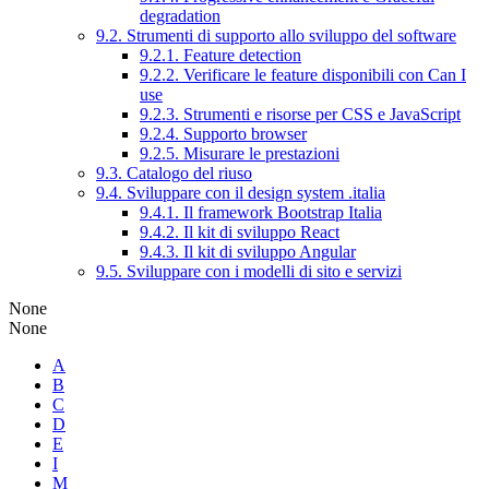
degradation
9.2. Strumenti di supporto allo sviluppo del software
9.2.1. Feature detection
9.2.2. Verificare le feature disponibili con Can I
use
9.2.3. Strumenti e risorse per CSS e JavaScript
9.2.4. Supporto browser
9.2.5. Misurare le prestazioni
9.3. Catalogo del riuso
9.4. Sviluppare con il design system .italia
9.4.1. Il framework Bootstrap Italia
9.4.2. Il kit di sviluppo React
9.4.3. Il kit di sviluppo Angular
9.5. Sviluppare con i modelli di sito e servizi
None
None
A
B
C
D
E
I
M