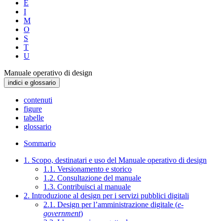
E
I
M
O
S
T
U
Manuale operativo di design
indici e glossario
contenuti
figure
tabelle
glossario
Sommario
1. Scopo, destinatari e uso del Manuale operativo di design
1.1. Versionamento e storico
1.2. Consultazione del manuale
1.3. Contribuisci al manuale
2. Introduzione al design per i servizi pubblici digitali
2.1. Design per l’amministrazione digitale (
e-
government
)