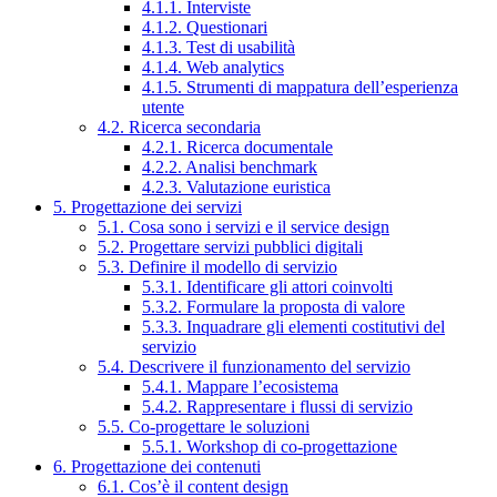
4.1.1. Interviste
4.1.2. Questionari
4.1.3. Test di usabilità
4.1.4. Web analytics
4.1.5. Strumenti di mappatura dell’esperienza
utente
4.2. Ricerca secondaria
4.2.1. Ricerca documentale
4.2.2. Analisi benchmark
4.2.3. Valutazione euristica
5. Progettazione dei servizi
5.1. Cosa sono i servizi e il service design
5.2. Progettare servizi pubblici digitali
5.3. Definire il modello di servizio
5.3.1. Identificare gli attori coinvolti
5.3.2. Formulare la proposta di valore
5.3.3. Inquadrare gli elementi costitutivi del
servizio
5.4. Descrivere il funzionamento del servizio
5.4.1. Mappare l’ecosistema
5.4.2. Rappresentare i flussi di servizio
5.5. Co-progettare le soluzioni
5.5.1. Workshop di co-progettazione
6. Progettazione dei contenuti
6.1. Cos’è il content design