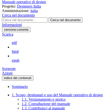
Manuale operativo di design
Progetto:
Designers Italia
Amministrazione:
italia
Cerca nel documento
Cerca nel documento
Informazioni
versione-corrente
Scarica
pdf
html
epub
Sorgente
Azioni
indice dei contenuti
Sommario
1. Scopo, destinatari e uso del Manuale operativo di design
1.1. Versionamento e storico
1.2. Consultazione del manuale
1.3. Contribuisci al manuale