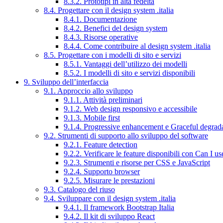
8.3.2. Prototipi in alta fedeltà
8.4. Progettare con il design system .italia
8.4.1. Documentazione
8.4.2. Benefici del design system
8.4.3. Risorse operative
8.4.4. Come contribuire al design system .italia
8.5. Progettare con i modelli di sito e servizi
8.5.1. Vantaggi dell’utilizzo dei modelli
8.5.2. I modelli di sito e servizi disponibili
9. Sviluppo dell’interfaccia
9.1. Approccio allo sviluppo
9.1.1. Attività preliminari
9.1.2. Web design responsivo e accessibile
9.1.3. Mobile first
9.1.4. Progressive enhancement e Graceful degrad
9.2. Strumenti di supporto allo sviluppo del software
9.2.1. Feature detection
9.2.2. Verificare le feature disponibili con Can I us
9.2.3. Strumenti e risorse per CSS e JavaScript
9.2.4. Supporto browser
9.2.5. Misurare le prestazioni
9.3. Catalogo del riuso
9.4. Sviluppare con il design system .italia
9.4.1. Il framework Bootstrap Italia
9.4.2. Il kit di sviluppo React