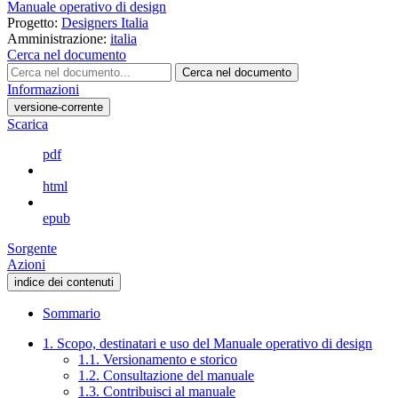
Manuale operativo di design
Progetto:
Designers Italia
Amministrazione:
italia
Cerca nel documento
Cerca nel documento
Informazioni
versione-corrente
Scarica
pdf
html
epub
Sorgente
Azioni
indice dei contenuti
Sommario
1. Scopo, destinatari e uso del Manuale operativo di design
1.1. Versionamento e storico
1.2. Consultazione del manuale
1.3. Contribuisci al manuale