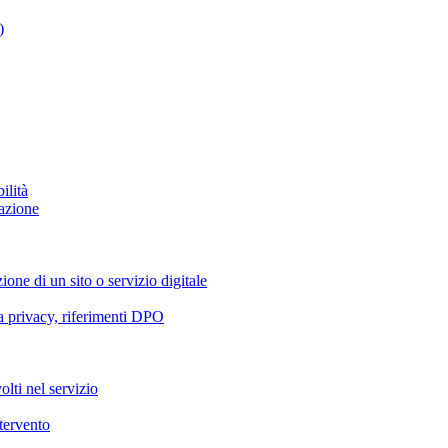
)
ilità
azione
ione di un sito o servizio digitale
va privacy, riferimenti DPO
olti nel servizio
ntervento