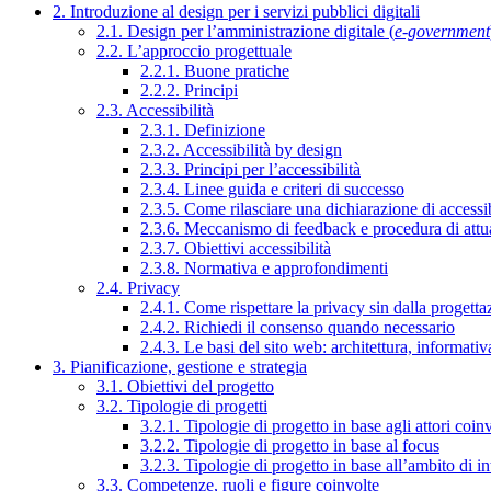
2. Introduzione al design per i servizi pubblici digitali
2.1. Design per l’amministrazione digitale (
e-government
2.2. L’approccio progettuale
2.2.1. Buone pratiche
2.2.2. Principi
2.3. Accessibilità
2.3.1. Definizione
2.3.2. Accessibilità by design
2.3.3. Principi per l’accessibilità
2.3.4. Linee guida e criteri di successo
2.3.5. Come rilasciare una dichiarazione di accessib
2.3.6. Meccanismo di feedback e procedura di attu
2.3.7. Obiettivi accessibilità
2.3.8. Normativa e approfondimenti
2.4. Privacy
2.4.1. Come rispettare la privacy sin dalla progettaz
2.4.2. Richiedi il consenso quando necessario
2.4.3. Le basi del sito web: architettura, informati
3. Pianificazione, gestione e strategia
3.1. Obiettivi del progetto
3.2. Tipologie di progetti
3.2.1. Tipologie di progetto in base agli attori coinv
3.2.2. Tipologie di progetto in base al focus
3.2.3. Tipologie di progetto in base all’ambito di i
3.3. Competenze, ruoli e figure coinvolte