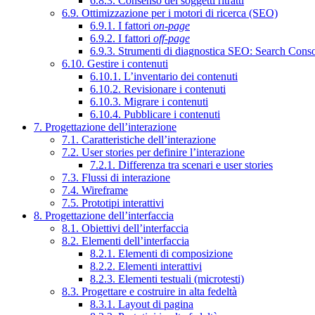
6.8.3. Consenso dei soggetti ritratti
6.9. Ottimizzazione per i motori di ricerca (SEO)
6.9.1. I fattori
on-page
6.9.2. I fattori
off-page
6.9.3. Strumenti di diagnostica SEO: Search Cons
6.10. Gestire i contenuti
6.10.1. L’inventario dei contenuti
6.10.2. Revisionare i contenuti
6.10.3. Migrare i contenuti
6.10.4. Pubblicare i contenuti
7. Progettazione dell’interazione
7.1. Caratteristiche dell’interazione
7.2. User stories per definire l’interazione
7.2.1. Differenza tra scenari e user stories
7.3. Flussi di interazione
7.4. Wireframe
7.5. Prototipi interattivi
8. Progettazione dell’interfaccia
8.1. Obiettivi dell’interfaccia
8.2. Elementi dell’interfaccia
8.2.1. Elementi di composizione
8.2.2. Elementi interattivi
8.2.3. Elementi testuali (microtesti)
8.3. Progettare e costruire in alta fedeltà
8.3.1. Layout di pagina