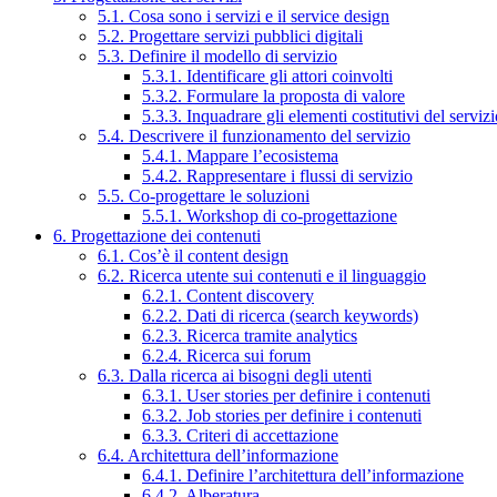
5.1. Cosa sono i servizi e il service design
5.2. Progettare servizi pubblici digitali
5.3. Definire il modello di servizio
5.3.1. Identificare gli attori coinvolti
5.3.2. Formulare la proposta di valore
5.3.3. Inquadrare gli elementi costitutivi del serviz
5.4. Descrivere il funzionamento del servizio
5.4.1. Mappare l’ecosistema
5.4.2. Rappresentare i flussi di servizio
5.5. Co-progettare le soluzioni
5.5.1. Workshop di co-progettazione
6. Progettazione dei contenuti
6.1. Cos’è il content design
6.2. Ricerca utente sui contenuti e il linguaggio
6.2.1. Content discovery
6.2.2. Dati di ricerca (search keywords)
6.2.3. Ricerca tramite analytics
6.2.4. Ricerca sui forum
6.3. Dalla ricerca ai bisogni degli utenti
6.3.1. User stories per definire i contenuti
6.3.2. Job stories per definire i contenuti
6.3.3. Criteri di accettazione
6.4. Architettura dell’informazione
6.4.1. Definire l’architettura dell’informazione
6.4.2. Alberatura