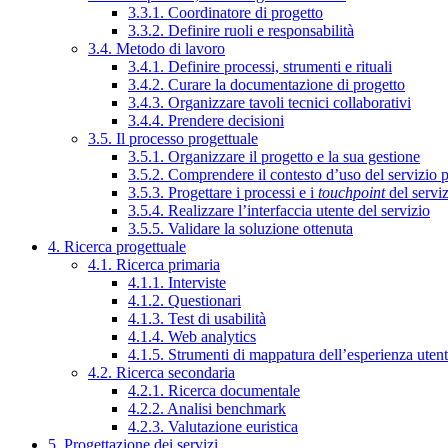
3.3.1. Coordinatore di progetto
3.3.2. Definire ruoli e responsabilità
3.4. Metodo di lavoro
3.4.1. Definire processi, strumenti e rituali
3.4.2. Curare la documentazione di progetto
3.4.3. Organizzare tavoli tecnici collaborativi
3.4.4. Prendere decisioni
3.5. Il processo progettuale
3.5.1. Organizzare il progetto e la sua gestione
3.5.2. Comprendere il contesto d’uso del servizio 
3.5.3. Progettare i processi e i
touchpoint
del servi
3.5.4. Realizzare l’interfaccia utente del servizio
3.5.5. Validare la soluzione ottenuta
4. Ricerca progettuale
4.1. Ricerca primaria
4.1.1. Interviste
4.1.2. Questionari
4.1.3. Test di usabilità
4.1.4. Web analytics
4.1.5. Strumenti di mappatura dell’esperienza uten
4.2. Ricerca secondaria
4.2.1. Ricerca documentale
4.2.2. Analisi benchmark
4.2.3. Valutazione euristica
5. Progettazione dei servizi