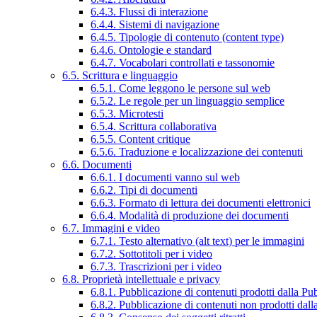
6.4.3. Flussi di interazione
6.4.4. Sistemi di navigazione
6.4.5. Tipologie di contenuto (content type)
6.4.6. Ontologie e standard
6.4.7. Vocabolari controllati e tassonomie
6.5. Scrittura e linguaggio
6.5.1. Come leggono le persone sul web
6.5.2. Le regole per un linguaggio semplice
6.5.3. Microtesti
6.5.4. Scrittura collaborativa
6.5.5. Content critique
6.5.6. Traduzione e localizzazione dei contenuti
6.6. Documenti
6.6.1. I documenti vanno sul web
6.6.2. Tipi di documenti
6.6.3. Formato di lettura dei documenti elettronici
6.6.4. Modalità di produzione dei documenti
6.7. Immagini e video
6.7.1. Testo alternativo (alt text) per le immagini
6.7.2. Sottotitoli per i video
6.7.3. Trascrizioni per i video
6.8. Proprietà intellettuale e privacy
6.8.1. Pubblicazione di contenuti prodotti dalla P
6.8.2. Pubblicazione di contenuti non prodotti dal