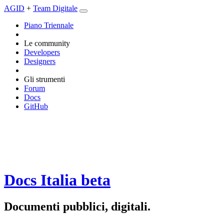
AGID
+
Team Digitale
Piano Triennale
Le community
Developers
Designers
Gli strumenti
Forum
Docs
GitHub
Docs Italia
beta
Documenti pubblici, digitali.