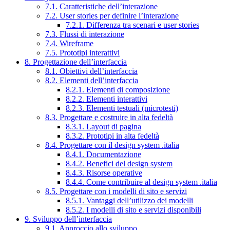
7.1. Caratteristiche dell’interazione
7.2. User stories per definire l’interazione
7.2.1. Differenza tra scenari e user stories
7.3. Flussi di interazione
7.4. Wireframe
7.5. Prototipi interattivi
8. Progettazione dell’interfaccia
8.1. Obiettivi dell’interfaccia
8.2. Elementi dell’interfaccia
8.2.1. Elementi di composizione
8.2.2. Elementi interattivi
8.2.3. Elementi testuali (microtesti)
8.3. Progettare e costruire in alta fedeltà
8.3.1. Layout di pagina
8.3.2. Prototipi in alta fedeltà
8.4. Progettare con il design system .italia
8.4.1. Documentazione
8.4.2. Benefici del design system
8.4.3. Risorse operative
8.4.4. Come contribuire al design system .italia
8.5. Progettare con i modelli di sito e servizi
8.5.1. Vantaggi dell’utilizzo dei modelli
8.5.2. I modelli di sito e servizi disponibili
9. Sviluppo dell’interfaccia
9.1. Approccio allo sviluppo