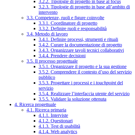
3.2.2. Tipologie di progetto in base al focus
3.2.3. Tipologie di progetto in base all’ambito di
intervento
3.3. Competenze, ruoli e figure coinvolte
3.3.1. Coordinatore di progetto
3.3.2. Definire ruoli e responsabilità
3.4. Metodo di lavoro
3.4.1. Definire processi, strumenti e rituali
3.4.2. Curare la documentazione di progetto
3.4.3. Organizzare tavoli tecnici collaborativi
3.4.4. Prendere decisioni
3.5. Il processo progettuale
3.5.1. Organizzare il progetto e la sua gestione
3.5.2. Comprendere il contesto d’uso del servizio
pubblico
3.5.3. Progettare i processi e i
touchpoint
del
servizio
3.5.4. Realizzare l’interfaccia utente del servizio
3.5.5. Validare la soluzione ottenuta
4. Ricerca progettuale
4.1. Ricerca primaria
4.1.1. Interviste
4.1.2. Questionari
4.1.3. Test di usabilità
4.1.4. Web analytics