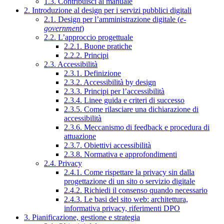
1.3. Contribuisci al manuale
2. Introduzione al design per i servizi pubblici digitali
2.1. Design per l’amministrazione digitale (
e-
government
)
2.2. L’approccio progettuale
2.2.1. Buone pratiche
2.2.2. Principi
2.3. Accessibilità
2.3.1. Definizione
2.3.2. Accessibilità by design
2.3.3. Principi per l’accessibilità
2.3.4. Linee guida e criteri di successo
2.3.5. Come rilasciare una dichiarazione di
accessibilità
2.3.6. Meccanismo di feedback e procedura di
attuazione
2.3.7. Obiettivi accessibilità
2.3.8. Normativa e approfondimenti
2.4. Privacy
2.4.1. Come rispettare la privacy sin dalla
progettazione di un sito o servizio digitale
2.4.2. Richiedi il consenso quando necessario
2.4.3. Le basi del sito web: architettura,
informativa privacy, riferimenti DPO
3. Pianificazione, gestione e strategia