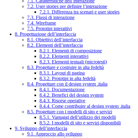
7.1. Caratteristiche dell’interazione
7.2. User stories per definire l’interazione
7.2.1. Differenza tra scenari e user stories
7.3. Flussi di interazione
7.4. Wireframe
7.5. Prototipi interattivi
8. Progettazione dell’interfaccia
8.1. Obiettivi dell’interfaccia
8.2. Elementi dell’interfaccia
8.2.1. Elementi di composizione
8.2.2. Elementi interattivi
8.2.3. Elementi testuali (microtesti)
8.3. Progettare e costruire in alta fedeltà
8.3.1. Layout di pagina
8.3.2. Prototipi in alta fedeltà
8.4. Progettare con il design system .italia
8.4.1. Documentazione
8.4.2. Benefici del design system
8.4.3. Risorse operative
8.4.4. Come contribuire al design system .italia
8.5. Progettare con i modelli di sito e servizi
8.5.1. Vantaggi dell’utilizzo dei modelli
8.5.2. I modelli di sito e servizi disponibili
9. Sviluppo dell’interfaccia
9.1. Approccio allo sviluppo