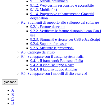
9.1.1. Attività preliminari
9.1.2. Web design responsivo e accessibile
9.1.3. Mobile first
9.1.4. Progressive enhancement e Graceful
degradation
9.2. Strumenti di supporto allo sviluppo del software
9.2.1. Feature detection
9.2.2. Verificare le feature disponibili con Can I
use
9.2.3. Strumenti e risorse per CSS e JavaScript
9.2.4. Supporto browser
9.2.5. Misurare le prestazioni
9.3. Catalogo del riuso
9.4. Sviluppare con il design system .italia
9.4.1. Il framework Bootstrap Italia
9.4.2. Il kit di sviluppo React
9.4.3. Il kit di sviluppo Angular
9.5. Sviluppare con i modelli di sito e servizi
glossario
A
B
C
D