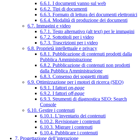
6.6.1. I documenti vanno sul web
6.6.2. Tipi di documenti
6.6.3. Formato di lettura dei documenti elettronici
6.6.4. Modalità di produzione dei documenti
6.7. Immagini e video
6.7.1. Testo alternativo (alt text) per le immagini
6.7.2. Sottotitoli per i video
6.7.3. Trascrizioni per i video
6.8. Proprietà intellettuale e privacy
6.8.1. Pubblicazione di contenuti prodotti dalla
Pubblica Amministrazione
6.8.2. Pubblicazione di contenuti non prodotti
dalla Pubblica Amministrazione
6.8.3. Consenso dei soggetti ritratti
6.9. Ottimizzazione per i motori di ricerca (SEO)
6.9.1. I fattori
on-page
6.9.2. I fattori
off-page
6.9.3. Strumenti di diagnostica SEO: Search
Console
6.10. Gestire i contenuti
6.10.1. L’inventario dei contenuti
6.10.2. Revisionare i contenuti
6.10.3. Migrare i contenuti
6.10.4. Pubblicare i contenuti
7. Progettazione dell’interazione