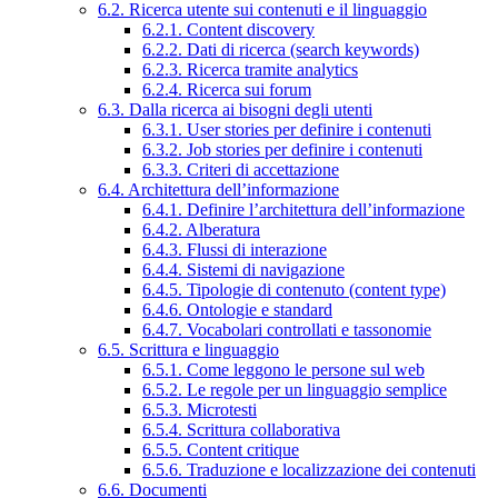
6.2. Ricerca utente sui contenuti e il linguaggio
6.2.1. Content discovery
6.2.2. Dati di ricerca (search keywords)
6.2.3. Ricerca tramite analytics
6.2.4. Ricerca sui forum
6.3. Dalla ricerca ai bisogni degli utenti
6.3.1. User stories per definire i contenuti
6.3.2. Job stories per definire i contenuti
6.3.3. Criteri di accettazione
6.4. Architettura dell’informazione
6.4.1. Definire l’architettura dell’informazione
6.4.2. Alberatura
6.4.3. Flussi di interazione
6.4.4. Sistemi di navigazione
6.4.5. Tipologie di contenuto (content type)
6.4.6. Ontologie e standard
6.4.7. Vocabolari controllati e tassonomie
6.5. Scrittura e linguaggio
6.5.1. Come leggono le persone sul web
6.5.2. Le regole per un linguaggio semplice
6.5.3. Microtesti
6.5.4. Scrittura collaborativa
6.5.5. Content critique
6.5.6. Traduzione e localizzazione dei contenuti
6.6. Documenti