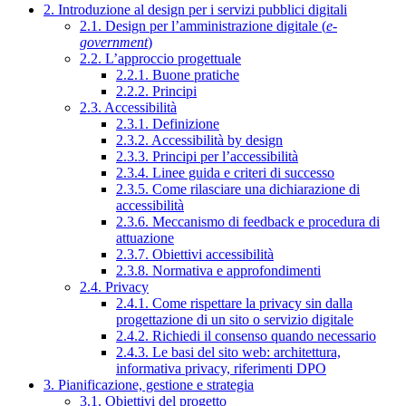
2. Introduzione al design per i servizi pubblici digitali
2.1. Design per l’amministrazione digitale (
e-
government
)
2.2. L’approccio progettuale
2.2.1. Buone pratiche
2.2.2. Principi
2.3. Accessibilità
2.3.1. Definizione
2.3.2. Accessibilità by design
2.3.3. Principi per l’accessibilità
2.3.4. Linee guida e criteri di successo
2.3.5. Come rilasciare una dichiarazione di
accessibilità
2.3.6. Meccanismo di feedback e procedura di
attuazione
2.3.7. Obiettivi accessibilità
2.3.8. Normativa e approfondimenti
2.4. Privacy
2.4.1. Come rispettare la privacy sin dalla
progettazione di un sito o servizio digitale
2.4.2. Richiedi il consenso quando necessario
2.4.3. Le basi del sito web: architettura,
informativa privacy, riferimenti DPO
3. Pianificazione, gestione e strategia
3.1. Obiettivi del progetto