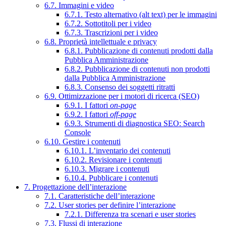
6.7. Immagini e video
6.7.1. Testo alternativo (alt text) per le immagini
6.7.2. Sottotitoli per i video
6.7.3. Trascrizioni per i video
6.8. Proprietà intellettuale e privacy
6.8.1. Pubblicazione di contenuti prodotti dalla
Pubblica Amministrazione
6.8.2. Pubblicazione di contenuti non prodotti
dalla Pubblica Amministrazione
6.8.3. Consenso dei soggetti ritratti
6.9. Ottimizzazione per i motori di ricerca (SEO)
6.9.1. I fattori
on-page
6.9.2. I fattori
off-page
6.9.3. Strumenti di diagnostica SEO: Search
Console
6.10. Gestire i contenuti
6.10.1. L’inventario dei contenuti
6.10.2. Revisionare i contenuti
6.10.3. Migrare i contenuti
6.10.4. Pubblicare i contenuti
7. Progettazione dell’interazione
7.1. Caratteristiche dell’interazione
7.2. User stories per definire l’interazione
7.2.1. Differenza tra scenari e user stories
7.3. Flussi di interazione