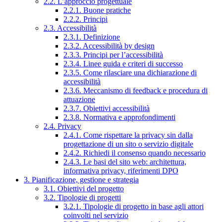
2.2. L’approccio progettuale
2.2.1. Buone pratiche
2.2.2. Principi
2.3. Accessibilità
2.3.1. Definizione
2.3.2. Accessibilità by design
2.3.3. Principi per l’accessibilità
2.3.4. Linee guida e criteri di successo
2.3.5. Come rilasciare una dichiarazione di
accessibilità
2.3.6. Meccanismo di feedback e procedura di
attuazione
2.3.7. Obiettivi accessibilità
2.3.8. Normativa e approfondimenti
2.4. Privacy
2.4.1. Come rispettare la privacy sin dalla
progettazione di un sito o servizio digitale
2.4.2. Richiedi il consenso quando necessario
2.4.3. Le basi del sito web: architettura,
informativa privacy, riferimenti DPO
3. Pianificazione, gestione e strategia
3.1. Obiettivi del progetto
3.2. Tipologie di progetti
3.2.1. Tipologie di progetto in base agli attori
coinvolti nel servizio