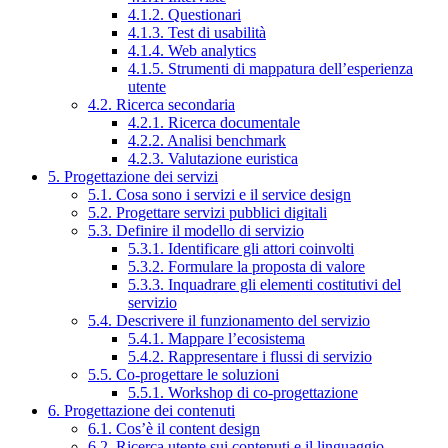
4.1.2. Questionari
4.1.3. Test di usabilità
4.1.4. Web analytics
4.1.5. Strumenti di mappatura dell’esperienza
utente
4.2. Ricerca secondaria
4.2.1. Ricerca documentale
4.2.2. Analisi benchmark
4.2.3. Valutazione euristica
5. Progettazione dei servizi
5.1. Cosa sono i servizi e il service design
5.2. Progettare servizi pubblici digitali
5.3. Definire il modello di servizio
5.3.1. Identificare gli attori coinvolti
5.3.2. Formulare la proposta di valore
5.3.3. Inquadrare gli elementi costitutivi del
servizio
5.4. Descrivere il funzionamento del servizio
5.4.1. Mappare l’ecosistema
5.4.2. Rappresentare i flussi di servizio
5.5. Co-progettare le soluzioni
5.5.1. Workshop di co-progettazione
6. Progettazione dei contenuti
6.1. Cos’è il content design
6.2. Ricerca utente sui contenuti e il linguaggio