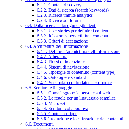
6.2.1. Content discovery
6.2.2. Dati di ricerca (search keywords)
6.2.3. Ricerca tramite analytics
6.2.4. Ricerca sui forum
6.3. Dalla ricerca ai bisogni degli utenti
6.3.1. User stories per definire i contenuti
6.3.2. Job stories per definire i contenuti
6.3.3. Criteri di accettazione
6.4. Architettura dell’informazione
6.4.1. Definire l’architettura dell’informazione
6.4.2. Alberatura
6.4.3. Flussi di interazione
6.4.4. Sistemi di navigazione
6.4.5. Tipologie di contenuto (content type)
6.4.6. Ontologie e standard
6.4.7. Vocabolari controllati e tassonomie
6.5. Scrittura e linguaggio
6.5.1. Come leggono le persone sul web
6.5.2. Le regole per un linguaggio semplice
6.5.3. Microtesti
6.5.4. Scrittura collaborativa
6.5.5. Content critique
6.5.6. Traduzione e localizzazione dei contenuti
6.6. Documenti