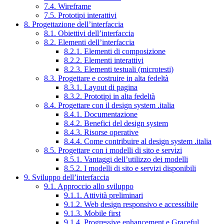
7.4. Wireframe
7.5. Prototipi interattivi
8. Progettazione dell’interfaccia
8.1. Obiettivi dell’interfaccia
8.2. Elementi dell’interfaccia
8.2.1. Elementi di composizione
8.2.2. Elementi interattivi
8.2.3. Elementi testuali (microtesti)
8.3. Progettare e costruire in alta fedeltà
8.3.1. Layout di pagina
8.3.2. Prototipi in alta fedeltà
8.4. Progettare con il design system .italia
8.4.1. Documentazione
8.4.2. Benefici del design system
8.4.3. Risorse operative
8.4.4. Come contribuire al design system .italia
8.5. Progettare con i modelli di sito e servizi
8.5.1. Vantaggi dell’utilizzo dei modelli
8.5.2. I modelli di sito e servizi disponibili
9. Sviluppo dell’interfaccia
9.1. Approccio allo sviluppo
9.1.1. Attività preliminari
9.1.2. Web design responsivo e accessibile
9.1.3. Mobile first
9.1.4. Progressive enhancement e Graceful