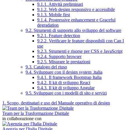
9.1.1. Attività preliminari
9.1.2. Web design responsivo e accessibile
9.1.3. Mobile first
9.1.4. Progressive enhancement e Graceful
degradation
9.2. Strumenti di supporto allo sviluppo del software
9.2.1. Feature detection
9.2.2. Verificare le feature disponibili con Can I
use
9.2.3. Strumenti e risorse per CSS e JavaScript
9.2.4. Supporto browser
9.2.5. Misurare le prestazioni
9.3. Catalogo del riuso
9.4. Sviluppare con il design system .italia
9.4.1. Il framework Bootstrap Italia
9.4.2. Il kit di sviluppo React
9.4.3. Il kit di sviluppo Angular
9.5. Sviluppare con i modelli di sito e servizi
1. Scopo, destinatari e uso del Manuale operativo di design
Team per la Trasformazione Digitale
in collaborazione con
Agenzia per l'Italia Digitale