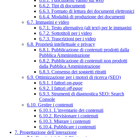
6.6.1. I documenti vanno sul web
6.6.2. Tipi di documenti
6.6.3. Formato di lettura dei documenti elettronici
6.6.4. Modalità di produzione dei documenti
6.7. Immagini e video
6.7.1. Testo alternativo (alt text) per le immagini
6.7.2. Sottotitoli per i video
6.7.3. Trascrizioni per i video
6.8. Proprietà intellettuale e privacy
6.8.1. Pubblicazione di contenuti prodotti dalla
Pubblica Amministrazione
6.8.2. Pubblicazione di contenuti non prodotti
dalla Pubblica Amministrazione
6.8.3. Consenso dei soggetti ritratti
6.9. Ottimizzazione per i motori di ricerca (SEO)
6.9.1. I fattori
on-page
6.9.2. I fattori
off-page
6.9.3. Strumenti di diagnostica SEO: Search
Console
6.10. Gestire i contenuti
6.10.1. L’inventario dei contenuti
6.10.2. Revisionare i contenuti
6.10.3. Migrare i contenuti
6.10.4. Pubblicare i contenuti
7. Progettazione dell’interazione