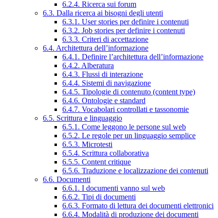
6.2.4. Ricerca sui forum
6.3. Dalla ricerca ai bisogni degli utenti
6.3.1. User stories per definire i contenuti
6.3.2. Job stories per definire i contenuti
6.3.3. Criteri di accettazione
6.4. Architettura dell’informazione
6.4.1. Definire l’architettura dell’informazione
6.4.2. Alberatura
6.4.3. Flussi di interazione
6.4.4. Sistemi di navigazione
6.4.5. Tipologie di contenuto (content type)
6.4.6. Ontologie e standard
6.4.7. Vocabolari controllati e tassonomie
6.5. Scrittura e linguaggio
6.5.1. Come leggono le persone sul web
6.5.2. Le regole per un linguaggio semplice
6.5.3. Microtesti
6.5.4. Scrittura collaborativa
6.5.5. Content critique
6.5.6. Traduzione e localizzazione dei contenuti
6.6. Documenti
6.6.1. I documenti vanno sul web
6.6.2. Tipi di documenti
6.6.3. Formato di lettura dei documenti elettronici
6.6.4. Modalità di produzione dei documenti