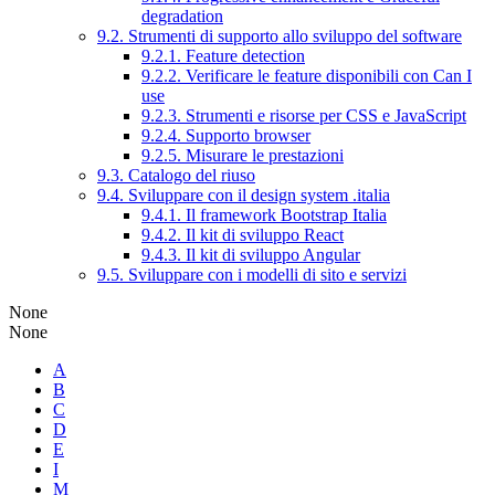
degradation
9.2. Strumenti di supporto allo sviluppo del software
9.2.1. Feature detection
9.2.2. Verificare le feature disponibili con Can I
use
9.2.3. Strumenti e risorse per CSS e JavaScript
9.2.4. Supporto browser
9.2.5. Misurare le prestazioni
9.3. Catalogo del riuso
9.4. Sviluppare con il design system .italia
9.4.1. Il framework Bootstrap Italia
9.4.2. Il kit di sviluppo React
9.4.3. Il kit di sviluppo Angular
9.5. Sviluppare con i modelli di sito e servizi
None
None
A
B
C
D
E
I
M