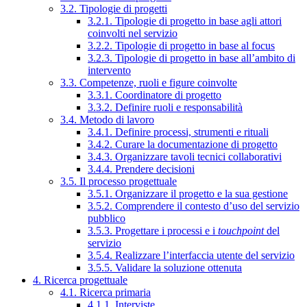
3.2. Tipologie di progetti
3.2.1. Tipologie di progetto in base agli attori
coinvolti nel servizio
3.2.2. Tipologie di progetto in base al focus
3.2.3. Tipologie di progetto in base all’ambito di
intervento
3.3. Competenze, ruoli e figure coinvolte
3.3.1. Coordinatore di progetto
3.3.2. Definire ruoli e responsabilità
3.4. Metodo di lavoro
3.4.1. Definire processi, strumenti e rituali
3.4.2. Curare la documentazione di progetto
3.4.3. Organizzare tavoli tecnici collaborativi
3.4.4. Prendere decisioni
3.5. Il processo progettuale
3.5.1. Organizzare il progetto e la sua gestione
3.5.2. Comprendere il contesto d’uso del servizio
pubblico
3.5.3. Progettare i processi e i
touchpoint
del
servizio
3.5.4. Realizzare l’interfaccia utente del servizio
3.5.5. Validare la soluzione ottenuta
4. Ricerca progettuale
4.1. Ricerca primaria
4.1.1. Interviste