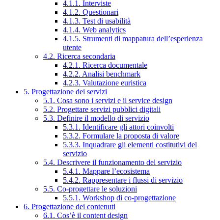
4.1.1. Interviste
4.1.2. Questionari
4.1.3. Test di usabilità
4.1.4. Web analytics
4.1.5. Strumenti di mappatura dell’esperienza
utente
4.2. Ricerca secondaria
4.2.1. Ricerca documentale
4.2.2. Analisi benchmark
4.2.3. Valutazione euristica
5. Progettazione dei servizi
5.1. Cosa sono i servizi e il service design
5.2. Progettare servizi pubblici digitali
5.3. Definire il modello di servizio
5.3.1. Identificare gli attori coinvolti
5.3.2. Formulare la proposta di valore
5.3.3. Inquadrare gli elementi costitutivi del
servizio
5.4. Descrivere il funzionamento del servizio
5.4.1. Mappare l’ecosistema
5.4.2. Rappresentare i flussi di servizio
5.5. Co-progettare le soluzioni
5.5.1. Workshop di co-progettazione
6. Progettazione dei contenuti
6.1. Cos’è il content design