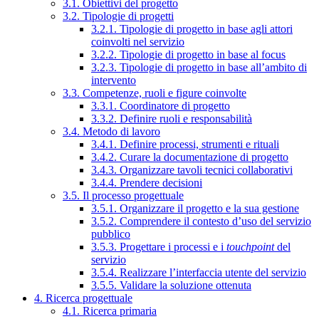
3.1. Obiettivi del progetto
3.2. Tipologie di progetti
3.2.1. Tipologie di progetto in base agli attori
coinvolti nel servizio
3.2.2. Tipologie di progetto in base al focus
3.2.3. Tipologie di progetto in base all’ambito di
intervento
3.3. Competenze, ruoli e figure coinvolte
3.3.1. Coordinatore di progetto
3.3.2. Definire ruoli e responsabilità
3.4. Metodo di lavoro
3.4.1. Definire processi, strumenti e rituali
3.4.2. Curare la documentazione di progetto
3.4.3. Organizzare tavoli tecnici collaborativi
3.4.4. Prendere decisioni
3.5. Il processo progettuale
3.5.1. Organizzare il progetto e la sua gestione
3.5.2. Comprendere il contesto d’uso del servizio
pubblico
3.5.3. Progettare i processi e i
touchpoint
del
servizio
3.5.4. Realizzare l’interfaccia utente del servizio
3.5.5. Validare la soluzione ottenuta
4. Ricerca progettuale
4.1. Ricerca primaria