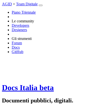
AGID
+
Team Digitale
Piano Triennale
Le community
Developers
Designers
Gli strumenti
Forum
Docs
GitHub
Docs Italia
beta
Documenti pubblici, digitali.