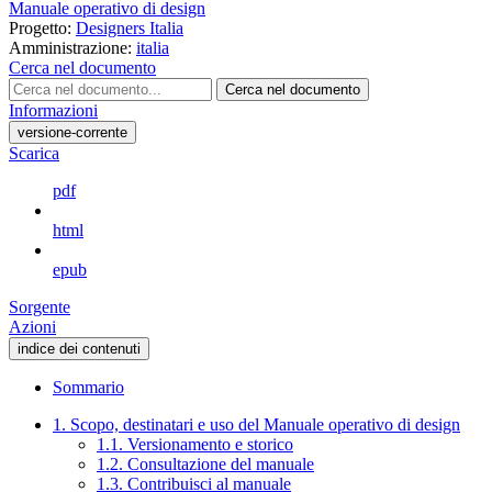
Manuale operativo di design
Progetto:
Designers Italia
Amministrazione:
italia
Cerca nel documento
Cerca nel documento
Informazioni
versione-corrente
Scarica
pdf
html
epub
Sorgente
Azioni
indice dei contenuti
Sommario
1. Scopo, destinatari e uso del Manuale operativo di design
1.1. Versionamento e storico
1.2. Consultazione del manuale
1.3. Contribuisci al manuale