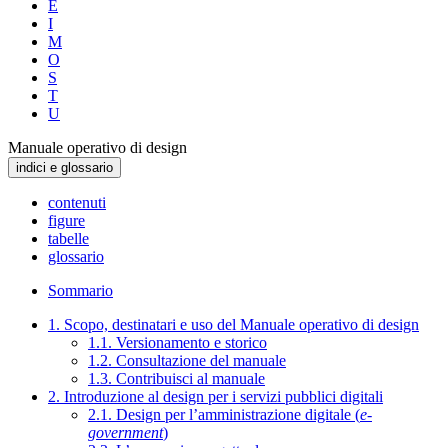
E
I
M
O
S
T
U
Manuale operativo di design
indici e glossario
contenuti
figure
tabelle
glossario
Sommario
1. Scopo, destinatari e uso del Manuale operativo di design
1.1. Versionamento e storico
1.2. Consultazione del manuale
1.3. Contribuisci al manuale
2. Introduzione al design per i servizi pubblici digitali
2.1. Design per l’amministrazione digitale (
e-
government
)