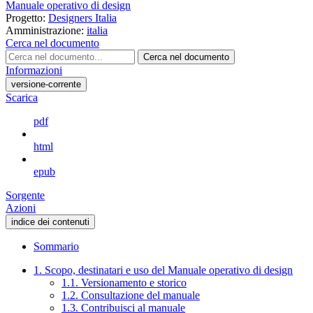
Manuale operativo di design
Progetto:
Designers Italia
Amministrazione:
italia
Cerca nel documento
Cerca nel documento
Informazioni
versione-corrente
Scarica
pdf
html
epub
Sorgente
Azioni
indice dei contenuti
Sommario
1. Scopo, destinatari e uso del Manuale operativo di design
1.1. Versionamento e storico
1.2. Consultazione del manuale
1.3. Contribuisci al manuale