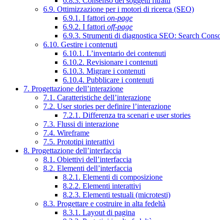
6.8.3. Consenso dei soggetti ritratti
6.9. Ottimizzazione per i motori di ricerca (SEO)
6.9.1. I fattori
on-page
6.9.2. I fattori
off-page
6.9.3. Strumenti di diagnostica SEO: Search Cons
6.10. Gestire i contenuti
6.10.1. L’inventario dei contenuti
6.10.2. Revisionare i contenuti
6.10.3. Migrare i contenuti
6.10.4. Pubblicare i contenuti
7. Progettazione dell’interazione
7.1. Caratteristiche dell’interazione
7.2. User stories per definire l’interazione
7.2.1. Differenza tra scenari e user stories
7.3. Flussi di interazione
7.4. Wireframe
7.5. Prototipi interattivi
8. Progettazione dell’interfaccia
8.1. Obiettivi dell’interfaccia
8.2. Elementi dell’interfaccia
8.2.1. Elementi di composizione
8.2.2. Elementi interattivi
8.2.3. Elementi testuali (microtesti)
8.3. Progettare e costruire in alta fedeltà
8.3.1. Layout di pagina