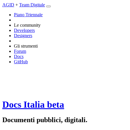
AGID
+
Team Digitale
Piano Triennale
Le community
Developers
Designers
Gli strumenti
Forum
Docs
GitHub
Docs Italia
beta
Documenti pubblici, digitali.