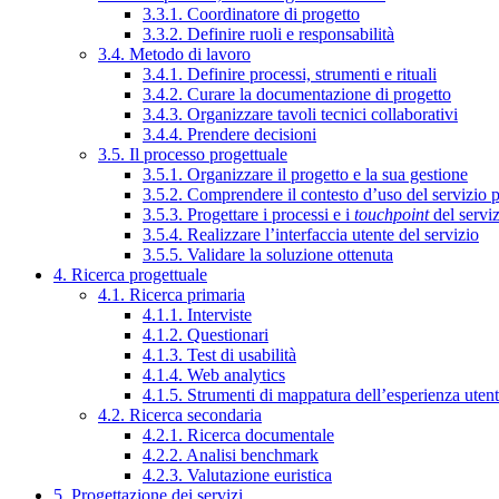
3.3.1. Coordinatore di progetto
3.3.2. Definire ruoli e responsabilità
3.4. Metodo di lavoro
3.4.1. Definire processi, strumenti e rituali
3.4.2. Curare la documentazione di progetto
3.4.3. Organizzare tavoli tecnici collaborativi
3.4.4. Prendere decisioni
3.5. Il processo progettuale
3.5.1. Organizzare il progetto e la sua gestione
3.5.2. Comprendere il contesto d’uso del servizio 
3.5.3. Progettare i processi e i
touchpoint
del servi
3.5.4. Realizzare l’interfaccia utente del servizio
3.5.5. Validare la soluzione ottenuta
4. Ricerca progettuale
4.1. Ricerca primaria
4.1.1. Interviste
4.1.2. Questionari
4.1.3. Test di usabilità
4.1.4. Web analytics
4.1.5. Strumenti di mappatura dell’esperienza uten
4.2. Ricerca secondaria
4.2.1. Ricerca documentale
4.2.2. Analisi benchmark
4.2.3. Valutazione euristica
5. Progettazione dei servizi