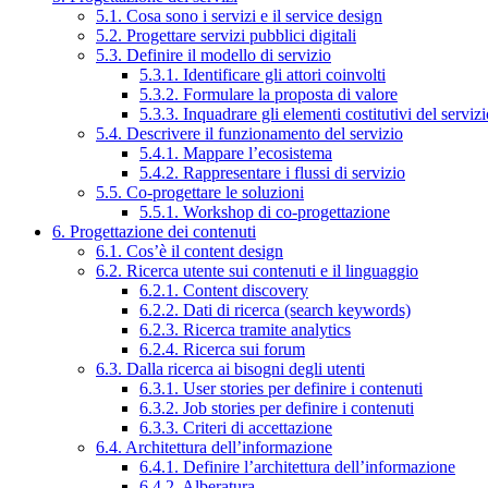
5.1. Cosa sono i servizi e il service design
5.2. Progettare servizi pubblici digitali
5.3. Definire il modello di servizio
5.3.1. Identificare gli attori coinvolti
5.3.2. Formulare la proposta di valore
5.3.3. Inquadrare gli elementi costitutivi del serviz
5.4. Descrivere il funzionamento del servizio
5.4.1. Mappare l’ecosistema
5.4.2. Rappresentare i flussi di servizio
5.5. Co-progettare le soluzioni
5.5.1. Workshop di co-progettazione
6. Progettazione dei contenuti
6.1. Cos’è il content design
6.2. Ricerca utente sui contenuti e il linguaggio
6.2.1. Content discovery
6.2.2. Dati di ricerca (search keywords)
6.2.3. Ricerca tramite analytics
6.2.4. Ricerca sui forum
6.3. Dalla ricerca ai bisogni degli utenti
6.3.1. User stories per definire i contenuti
6.3.2. Job stories per definire i contenuti
6.3.3. Criteri di accettazione
6.4. Architettura dell’informazione
6.4.1. Definire l’architettura dell’informazione
6.4.2. Alberatura