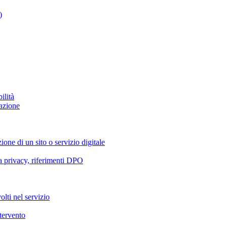
)
ilità
azione
ione di un sito o servizio digitale
va privacy, riferimenti DPO
olti nel servizio
ntervento