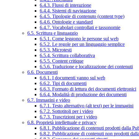
6.4.3. Flussi di interazione
6.4.4. Sistemi di navigazione
6.4.5. Tipologie di contenuto (content type)
6.4.6. Ontologie e standard
6.4.7. Vocabolari controllati e tassonomie
6.5. Scrittura e linguaggio
6.5.1. Come leggono le persone sul web
6.5.2. Le regole per un linguaggio semplice
6.5.3. Microtesti
6.5.4. Scrittura collaborativa
6.5.5. Content critique
6.5.6. Traduzione e localizzazione dei contenuti
6.6. Documenti
6.6.1. I documenti vanno sul web
6.6.2. Tipi di documenti
6.6.3. Formato di lettura dei documenti elettronici
6.6.4. Modalità di produzione dei documenti
6.7. Immagini e video
6.7.1. Testo alternativo (alt text) per le immagini
6.7.2. Sottotitoli per i video
6.7.3. Trascrizioni per i video
6.8. Proprietà intellettuale e privacy
6.8.1. Pubblicazione di contenuti prodotti dalla P
6.8.2. Pubblicazione di contenuti non prodotti dal