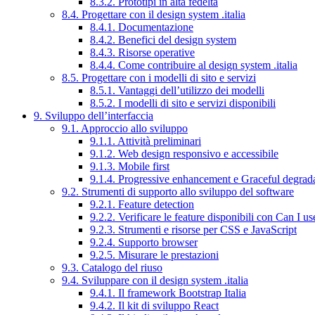
8.3.2. Prototipi in alta fedeltà
8.4. Progettare con il design system .italia
8.4.1. Documentazione
8.4.2. Benefici del design system
8.4.3. Risorse operative
8.4.4. Come contribuire al design system .italia
8.5. Progettare con i modelli di sito e servizi
8.5.1. Vantaggi dell’utilizzo dei modelli
8.5.2. I modelli di sito e servizi disponibili
9. Sviluppo dell’interfaccia
9.1. Approccio allo sviluppo
9.1.1. Attività preliminari
9.1.2. Web design responsivo e accessibile
9.1.3. Mobile first
9.1.4. Progressive enhancement e Graceful degrad
9.2. Strumenti di supporto allo sviluppo del software
9.2.1. Feature detection
9.2.2. Verificare le feature disponibili con Can I us
9.2.3. Strumenti e risorse per CSS e JavaScript
9.2.4. Supporto browser
9.2.5. Misurare le prestazioni
9.3. Catalogo del riuso
9.4. Sviluppare con il design system .italia
9.4.1. Il framework Bootstrap Italia
9.4.2. Il kit di sviluppo React