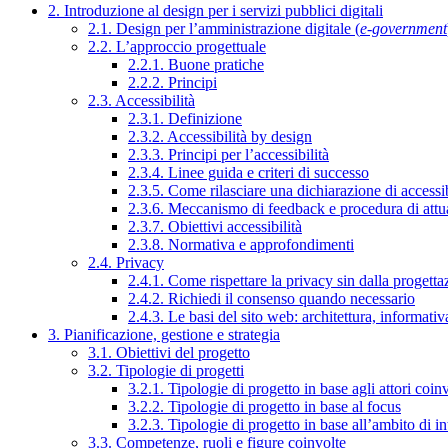
2. Introduzione al design per i servizi pubblici digitali
2.1. Design per l’amministrazione digitale (
e-government
2.2. L’approccio progettuale
2.2.1. Buone pratiche
2.2.2. Principi
2.3. Accessibilità
2.3.1. Definizione
2.3.2. Accessibilità by design
2.3.3. Principi per l’accessibilità
2.3.4. Linee guida e criteri di successo
2.3.5. Come rilasciare una dichiarazione di accessib
2.3.6. Meccanismo di feedback e procedura di attu
2.3.7. Obiettivi accessibilità
2.3.8. Normativa e approfondimenti
2.4. Privacy
2.4.1. Come rispettare la privacy sin dalla progettaz
2.4.2. Richiedi il consenso quando necessario
2.4.3. Le basi del sito web: architettura, informati
3. Pianificazione, gestione e strategia
3.1. Obiettivi del progetto
3.2. Tipologie di progetti
3.2.1. Tipologie di progetto in base agli attori coinv
3.2.2. Tipologie di progetto in base al focus
3.2.3. Tipologie di progetto in base all’ambito di i
3.3. Competenze, ruoli e figure coinvolte